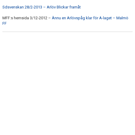
POLICY
Sdsvenskan 28/2-2013 – Arlöv Blickar framåt
KONTAKT SAMT KANSLI UPPGIFTER
MFF:s hemsida 3/12-2012 –
Ännu en Arlövspåg klar för A-laget – Malmö
FF
STYRELSEN - 2026
SABIK
KALENDER
GDPR
MATCHER
VÅRA KLUBBKLÄDER
HITTA HIT