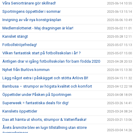
Våra Seniortränare gör skillnad!
2025-06-14 10:55
Sportringens öppettider i sommar
2025-06-13 15:14
Invigning av vår nya konstgräsplan
2025-06-06 10:49
Medlemslotteriet - Maj dragningen är klar!
2025-06-02 11:01
Kansliet stängt
2025-05-28 12:11
Fotbollströjefredag!
2025-05-07 15:13
Vilken fantastisk start på fotbollsskolan i år! ?
2025-05-07 15:00
Äntligen drar vi igång fotbollsskolan för barn födda 2020
2025-04-28 20:53
Nyhet från Burlövs kommun
2025-04-15 13:30
Lägg något extra i påskägget och stötta Arlövs BI!
2025-04-15 11:32
Bambusa – strumpor av högsta kvalitet och komfort
2025-04-12 22:18
Öppettider under Påsken på Sportringen
2025-04-08 18:09
Superweek = fantastiska deals för dig!
2025-03-26 14:41
Kansliets öppettider
2025-03-24 08:24
Dax att hämta ut shorts, strumpor & Vattenflaska!
2025-03-21 13:06
Årets årsmöte blev en lugn tillställning utan större
2025-03-04 14:26
överraskningar