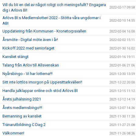
Vill du bli en del av något roligt och meningsfullt? Engagera
2022-02-17 09:58
dig i Arlövs BI!
Arlövs BI:s Medlemslotteri 2022 - Stötta våra ungdomar i
2022-02-10 14:55
ABI
Uppdatering från Kommunen - Kronetorpsvallen
2022-02-04 16:00
Årsmöte - Digital möte även i år!
2022-02-02 15:11
Kickoff 2022 med seniorlaget
2022-01-30 16:02
Kansliet stängt
2022-01-16 19:11
Talang från Arlöv till Allsvenskan
2022-01-06 21:06
Nyårsbingo - Vi har lotterna!!!
2021-12-30 13:59
Sitt inte lottlös imorgon på Uppesittarkvällen!!
2021-12-22 20:00
Handla julklappar online och stöd Arlövs BI
2021-12-15 11:12
Årets julhälsning 2021
2021-12-12 14:19
Årets medlemsbingo!!!
2021-12-07 14:36
Bemanning av kansliet
2021-11-30 11:20
Tränarutbildning C Dag 2
2021-11-27 21:08
Välkommen!
2021-11-26 08:26