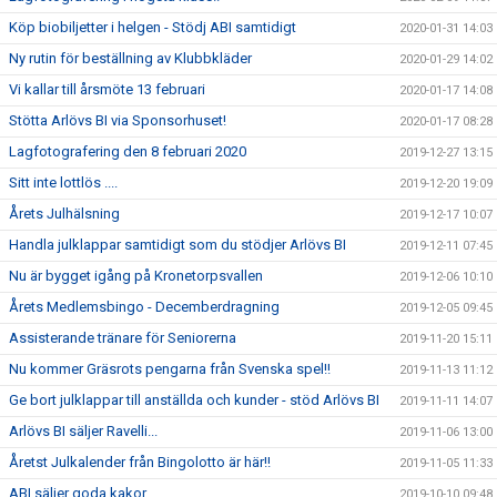
Köp biobiljetter i helgen - Stödj ABI samtidigt
2020-01-31 14:03
Ny rutin för beställning av Klubbkläder
2020-01-29 14:02
Vi kallar till årsmöte 13 februari
2020-01-17 14:08
Stötta Arlövs BI via Sponsorhuset!
2020-01-17 08:28
Lagfotografering den 8 februari 2020
2019-12-27 13:15
Sitt inte lottlös ....
2019-12-20 19:09
Årets Julhälsning
2019-12-17 10:07
Handla julklappar samtidigt som du stödjer Arlövs BI
2019-12-11 07:45
Nu är bygget igång på Kronetorpsvallen
2019-12-06 10:10
Årets Medlemsbingo - Decemberdragning
2019-12-05 09:45
Assisterande tränare för Seniorerna
2019-11-20 15:11
Nu kommer Gräsrots pengarna från Svenska spel!!
2019-11-13 11:12
Ge bort julklappar till anställda och kunder - stöd Arlövs BI
2019-11-11 14:07
Arlövs BI säljer Ravelli...
2019-11-06 13:00
Åretst Julkalender från Bingolotto är här!!
2019-11-05 11:33
ABI säljer goda kakor
2019-10-10 09:48