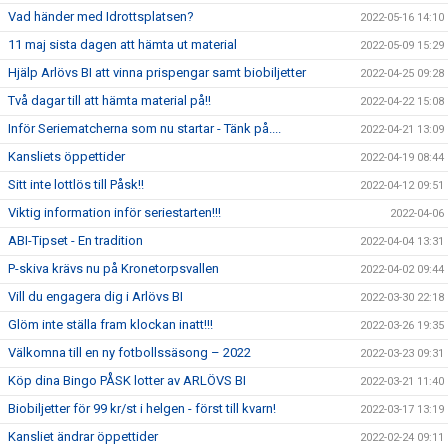
Vad händer med Idrottsplatsen?
2022-05-16 14:10
11 maj sista dagen att hämta ut material
2022-05-09 15:29
Hjälp Arlövs BI att vinna prispengar samt biobiljetter
2022-04-25 09:28
Två dagar till att hämta material på!!
2022-04-22 15:08
Inför Seriematcherna som nu startar - Tänk på....
2022-04-21 13:09
Kansliets öppettider
2022-04-19 08:44
Sitt inte lottlös till Påsk!!
2022-04-12 09:51
Viktig information inför seriestarten!!!
2022-04-06
ABI-Tipset - En tradition
2022-04-04 13:31
P-skiva krävs nu på Kronetorpsvallen
2022-04-02 09:44
Vill du engagera dig i Arlövs BI
2022-03-30 22:18
Glöm inte ställa fram klockan inatt!!!
2022-03-26 19:35
Välkomna till en ny fotbollssäsong – 2022
2022-03-23 09:31
Köp dina Bingo PÅSK lotter av ARLÖVS BI
2022-03-21 11:40
Biobiljetter för 99 kr/st i helgen - först till kvarn!
2022-03-17 13:19
Kansliet ändrar öppettider
2022-02-24 09:11