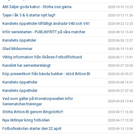
ABI Säljer goda kakor - Stötta oss gärna
2020-10-16 13:23
Tjejer i åk 5 & 6 startar nytt lag!!
2020-10-12 11:56
Kansliets öppettider tillfälligt ändrade V40 och V41
2020-09-22 12:23
Inför seriestarten - PUBLIKFRITT på våra matcher
2020-08-10 15:43
Kansliets öppetider
2020-06-26 12:57
Glad Midsommar
2020-06-19 13:43
Viktig information från Skånes Fotbollförbund
2020-06-11 13:41
Kansliet har semesterstängt
2020-05-27 20:00
Köp presentkort från kända butiker - stöd Arlövs BI
2020-05-20 09:57
Kansliets öppettider
2020-05-08 14:31
Kansliets öppettider
2020-04-27 07:24
Vad som gäller på Kronetorpsvallen inför
2020-04-24 13:44
Seriematcher/träningar
Stötta Arlövs BI genom Bingolotto!!
2020-04-17 16:30
Nya riktlinjer kring fotbollen
2020-04-17 15:30
Fotbollsskolan startar den 22 april
2020-04-15 13:04