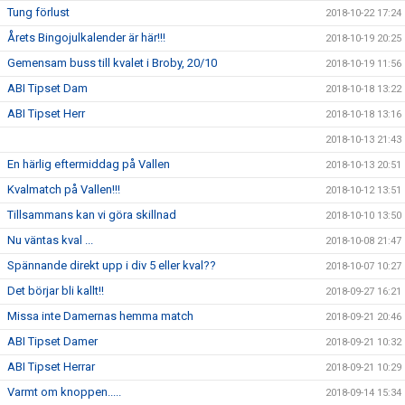
Tung förlust
2018-10-22 17:24
Årets Bingojulkalender är här!!!
2018-10-19 20:25
Gemensam buss till kvalet i Broby, 20/10
2018-10-19 11:56
ABI Tipset Dam
2018-10-18 13:22
ABI Tipset Herr
2018-10-18 13:16
2018-10-13 21:43
En härlig eftermiddag på Vallen
2018-10-13 20:51
Kvalmatch på Vallen!!!
2018-10-12 13:51
Tillsammans kan vi göra skillnad
2018-10-10 13:50
Nu väntas kval ...
2018-10-08 21:47
Spännande direkt upp i div 5 eller kval??
2018-10-07 10:27
Det börjar bli kallt!!
2018-09-27 16:21
Missa inte Damernas hemma match
2018-09-21 20:46
ABI Tipset Damer
2018-09-21 10:32
ABI Tipset Herrar
2018-09-21 10:29
Varmt om knoppen.....
2018-09-14 15:34