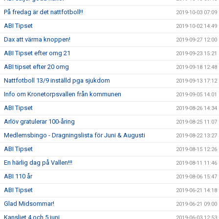
På fredag är det nattfotboll!!
2019-10-03 07:09
ABI Tipset
2019-10-02 14:49
Dax att värma knoppen!
2019-09-27 12:00
ABI Tipset efter omg 21
2019-09-23 15:21
ABI tipset efter 20 omg
2019-09-18 12:48
Nattfotboll 13/9 inställd pga sjukdom
2019-09-13 17:12
Info om Kronetorpsvallen från kommunen
2019-09-05 14:01
ABI Tipset
2019-08-26 14:34
Arlöv gratulerar 100-åring
2019-08-25 11:07
Medlemsbingo - Dragningslista för Juni & Augusti
2019-08-22 13:27
ABI Tipset
2019-08-15 12:26
En härlig dag på Vallen!!!
2019-08-11 11:46
ABI 110 år
2019-08-06 15:47
ABI Tipset
2019-06-21 14:18
Glad Midsommar!
2019-06-21 09:00
Kansliet 4 och 5 juni
2019-06-03 12:53