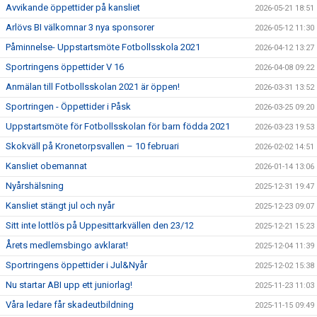
Avvikande öppettider på kansliet
2026-05-21 18:51
Arlövs BI välkomnar 3 nya sponsorer
2026-05-12 11:30
Påminnelse- Uppstartsmöte Fotbollsskola 2021
2026-04-12 13:27
Sportringens öppettider V 16
2026-04-08 09:22
Anmälan till Fotbollsskolan 2021 är öppen!
2026-03-31 13:52
Sportringen - Öppettider i Påsk
2026-03-25 09:20
Uppstartsmöte för Fotbollsskolan för barn födda 2021
2026-03-23 19:53
Skokväll på Kronetorpsvallen – 10 februari
2026-02-02 14:51
Kansliet obemannat
2026-01-14 13:06
Nyårshälsning
2025-12-31 19:47
Kansliet stängt jul och nyår
2025-12-23 09:07
Sitt inte lottlös på Uppesittarkvällen den 23/12
2025-12-21 15:23
Årets medlemsbingo avklarat!
2025-12-04 11:39
Sportringens öppettider i Jul&Nyår
2025-12-02 15:38
Nu startar ABI upp ett juniorlag!
2025-11-23 11:03
Våra ledare får skadeutbildning
2025-11-15 09:49