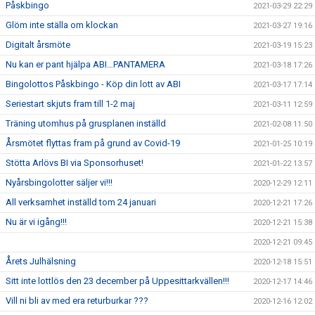
Påskbingo
2021-03-29 22:29
Glöm inte ställa om klockan
2021-03-27 19:16
Digitalt årsmöte
2021-03-19 15:23
Nu kan er pant hjälpa ABI…PANTAMERA
2021-03-18 17:26
Bingolottos Påskbingo - Köp din lott av ABI
2021-03-17 17:14
Seriestart skjuts fram till 1-2 maj
2021-03-11 12:59
Träning utomhus på grusplanen inställd
2021-02-08 11:50
Årsmötet flyttas fram på grund av Covid-19
2021-01-25 10:19
Stötta Arlövs BI via Sponsorhuset!
2021-01-22 13:57
Nyårsbingolotter säljer vi!!!
2020-12-29 12:11
All verksamhet inställd tom 24 januari
2020-12-21 17:26
Nu är vi igång!!!
2020-12-21 15:38
2020-12-21 09:45
Årets Julhälsning
2020-12-18 15:51
Sitt inte lottlös den 23 december på Uppesittarkvällen!!!
2020-12-17 14:46
Vill ni bli av med era returburkar ???
2020-12-16 12:02