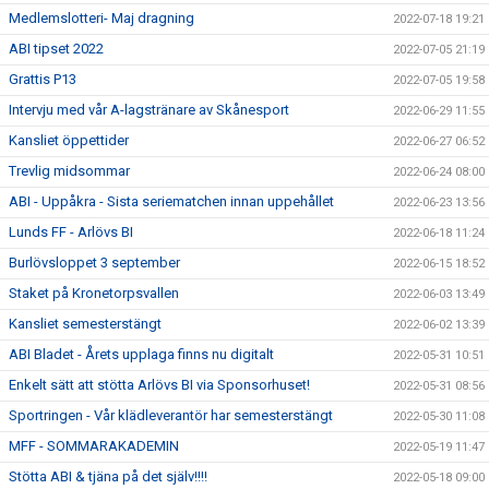
Medlemslotteri- Maj dragning
2022-07-18 19:21
ABI tipset 2022
2022-07-05 21:19
Grattis P13
2022-07-05 19:58
Intervju med vår A-lagstränare av Skånesport
2022-06-29 11:55
Kansliet öppettider
2022-06-27 06:52
Trevlig midsommar
2022-06-24 08:00
ABI - Uppåkra - Sista seriematchen innan uppehållet
2022-06-23 13:56
Lunds FF - Arlövs BI
2022-06-18 11:24
Burlövsloppet 3 september
2022-06-15 18:52
Staket på Kronetorpsvallen
2022-06-03 13:49
Kansliet semesterstängt
2022-06-02 13:39
ABI Bladet - Årets upplaga finns nu digitalt
2022-05-31 10:51
Enkelt sätt att stötta Arlövs BI via Sponsorhuset!
2022-05-31 08:56
Sportringen - Vår klädleverantör har semesterstängt
2022-05-30 11:08
MFF - SOMMARAKADEMIN
2022-05-19 11:47
Stötta ABI & tjäna på det själv!!!!
2022-05-18 09:00