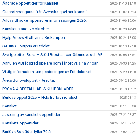
Ändrade öppettider för Kansliet
2025-11-10 11:18
Gräsrotspengarna från Svenska spel har kommit!
2025-11-07 15:23
Arlövs BI söker sponsorer inför säsongen 2026!
2025-11-06 15:06
Kansliet stängt 28 oktober
2025-10-28 14:49
Hjälp Arlövs BI att vinna Biokampen!
2025-10-24 13:05
SABIKS Höstpris är utdelat
2025-10-19 17:18
Sverigelotten Rosa – Stöd Bröstcancerförbundet och ABI
2025-10-08 13:54
Ännu en ABI fostrad spelare som får prova sina vingar
2025-09-30 14:25
Viktig information kring satsningen av Fritidskortet
2025-09-29 11:18
Årets Burlövsloppet - Resultat
2025-09-12 15:08
PROVA & BESTÄLL ABI:S KLUBBKLÄDER!
2025-08-18 16:12
Burlövsloppet 2025 – Hela Burlöv i rörelse!
2025-08-13
Kansliet
2025-08-11 09:30
Justering av kansliets öppettider
2025-07-21 08:37
Kansliets öppettider
2025-07-14 07:51
Burlövs Bostäder fyller 70 år
2025-07-02 09:24