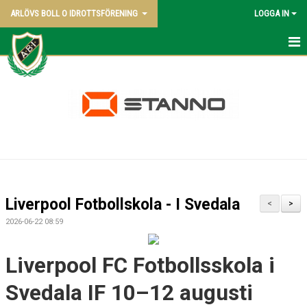
ARLÖVS BOLL O IDROTTSFÖRENING
LOGGA IN
NYHETER
HEM
ABI BLADET
OM KLUBBEN
VÅRA LAG
Liverpool Fotbollskola - I Svedala
<
>
POLICY
2026-06-22 08:59
KONTAKT SAMT KANSLI UPPGIFTER
Liverpool FC Fotbollsskola i
STYRELSEN - 2026
Svedala IF 10–12 augusti