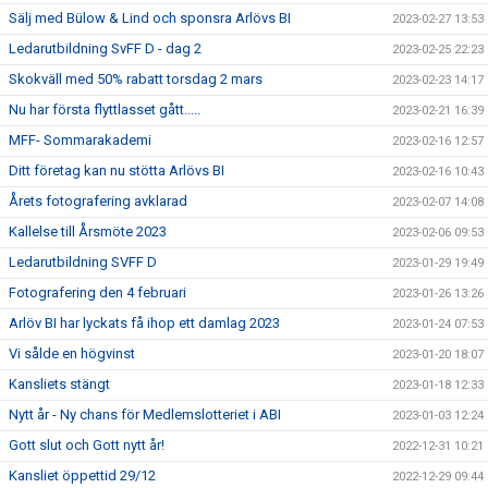
Sälj med Bülow & Lind och sponsra Arlövs BI
2023-02-27 13:53
Ledarutbildning SvFF D - dag 2
2023-02-25 22:23
Skokväll med 50% rabatt torsdag 2 mars
2023-02-23 14:17
Nu har första flyttlasset gått.....
2023-02-21 16:39
MFF- Sommarakademi
2023-02-16 12:57
Ditt företag kan nu stötta Arlövs BI
2023-02-16 10:43
Årets fotografering avklarad
2023-02-07 14:08
Kallelse till Årsmöte 2023
2023-02-06 09:53
Ledarutbildning SVFF D
2023-01-29 19:49
Fotografering den 4 februari
2023-01-26 13:26
Arlöv BI har lyckats få ihop ett damlag 2023
2023-01-24 07:53
Vi sålde en högvinst
2023-01-20 18:07
Kansliets stängt
2023-01-18 12:33
Nytt år - Ny chans för Medlemslotteriet i ABI
2023-01-03 12:24
Gott slut och Gott nytt år!
2022-12-31 10:21
Kansliet öppettid 29/12
2022-12-29 09:44