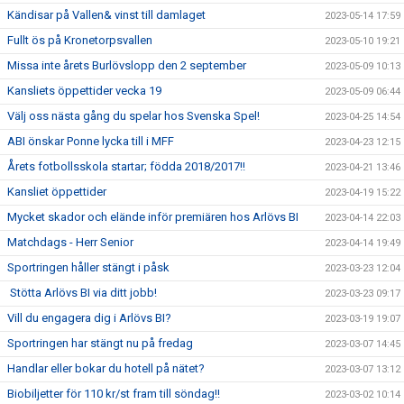
Kändisar på Vallen& vinst till damlaget
2023-05-14 17:59
Fullt ös på Kronetorpsvallen
2023-05-10 19:21
Missa inte årets Burlövslopp den 2 september
2023-05-09 10:13
Kansliets öppettider vecka 19
2023-05-09 06:44
Välj oss nästa gång du spelar hos Svenska Spel!
2023-04-25 14:54
ABI önskar Ponne lycka till i MFF
2023-04-23 12:15
Årets fotbollsskola startar; födda 2018/2017!!
2023-04-21 13:46
Kansliet öppettider
2023-04-19 15:22
Mycket skador och elände inför premiären hos Arlövs BI
2023-04-14 22:03
Matchdags - Herr Senior
2023-04-14 19:49
Sportringen håller stängt i påsk
2023-03-23 12:04
Stötta Arlövs BI via ditt jobb!
2023-03-23 09:17
Vill du engagera dig i Arlövs BI?
2023-03-19 19:07
Sportringen har stängt nu på fredag
2023-03-07 14:45
Handlar eller bokar du hotell på nätet?
2023-03-07 13:12
Biobiljetter för 110 kr/st fram till söndag!!
2023-03-02 10:14