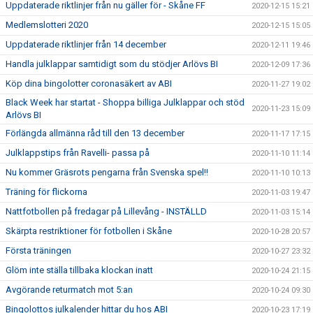
Uppdaterade riktlinjer från nu gäller för - Skåne FF
2020-12-15 15:21
Medlemslotteri 2020
2020-12-15 15:05
Uppdaterade riktlinjer från 14 december
2020-12-11 19:46
Handla julklappar samtidigt som du stödjer Arlövs BI
2020-12-09 17:36
Köp dina bingolotter coronasäkert av ABI
2020-11-27 19:02
Black Week har startat - Shoppa billiga Julklappar och stöd
2020-11-23 15:09
Arlövs BI
Förlängda allmänna råd till den 13 december
2020-11-17 17:15
Julklappstips från Ravelli- passa på
2020-11-10 11:14
Nu kommer Gräsrots pengarna från Svenska spel!!
2020-11-10 10:13
Träning för flickorna
2020-11-03 19:47
Nattfotbollen på fredagar på Lillevång - INSTÄLLD
2020-11-03 15:14
Skärpta restriktioner för fotbollen i Skåne
2020-10-28 20:57
Första träningen
2020-10-27 23:32
Glöm inte ställa tillbaka klockan inatt
2020-10-24 21:15
Avgörande returmatch mot 5:an
2020-10-24 09:30
Bingolottos julkalender hittar du hos ABI
2020-10-23 17:19