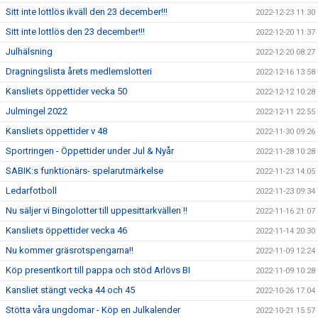
Sitt inte lottlös ikväll den 23 december!!!
2022-12-23 11:30
Sitt inte lottlös den 23 december!!!
2022-12-20 11:37
Julhälsning
2022-12-20 08:27
Dragningslista årets medlemslotteri
2022-12-16 13:58
Kansliets öppettider vecka 50
2022-12-12 10:28
Julmingel 2022
2022-12-11 22:55
Kansliets öppettider v 48
2022-11-30 09:26
Sportringen - Öppettider under Jul & Nyår
2022-11-28 10:28
SABIK:s funktionärs- spelarutmärkelse
2022-11-23 14:05
Ledarfotboll
2022-11-23 09:34
Nu säljer vi Bingolotter till uppesittarkvällen !!
2022-11-16 21:07
Kansliets öppettider vecka 46
2022-11-14 20:30
Nu kommer gräsrotspengarna!!
2022-11-09 12:24
Köp presentkort till pappa och stöd Arlövs BI
2022-11-09 10:28
Kansliet stängt vecka 44 och 45
2022-10-26 17:04
Stötta våra ungdomar - Köp en Julkalender
2022-10-21 15:57