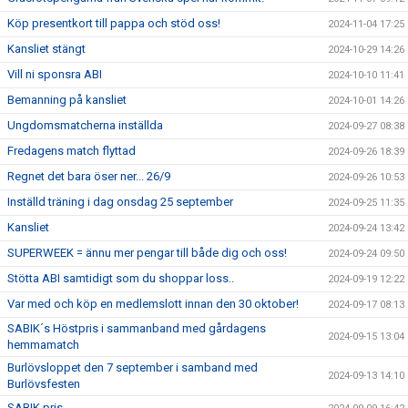
Köp presentkort till pappa och stöd oss!
2024-11-04 17:25
Kansliet stängt
2024-10-29 14:26
Vill ni sponsra ABI
2024-10-10 11:41
Bemanning på kansliet
2024-10-01 14:26
Ungdomsmatcherna inställda
2024-09-27 08:38
Fredagens match flyttad
2024-09-26 18:39
Regnet det bara öser ner... 26/9
2024-09-26 10:53
Inställd träning i dag onsdag 25 september
2024-09-25 11:35
Kansliet
2024-09-24 13:42
SUPERWEEK = ännu mer pengar till både dig och oss!
2024-09-24 09:50
Stötta ABI samtidigt som du shoppar loss..
2024-09-19 12:22
Var med och köp en medlemslott innan den 30 oktober!
2024-09-17 08:13
SABIK´s Höstpris i sammanband med gårdagens
2024-09-15 13:04
hemmamatch
Burlövsloppet den 7 september i samband med
2024-09-13 14:10
Burlövsfesten
SABIK pris