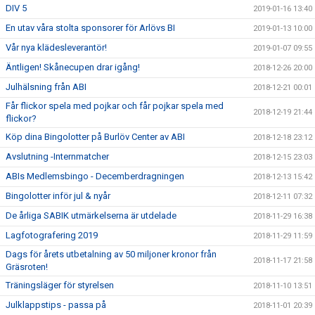
DIV 5
2019-01-16 13:40
En utav våra stolta sponsorer för Arlövs BI
2019-01-13 10:00
Vår nya klädesleverantör!
2019-01-07 09:55
Äntligen! Skånecupen drar igång!
2018-12-26 20:00
Julhälsning från ABI
2018-12-21 00:01
Får flickor spela med pojkar och får pojkar spela med
2018-12-19 21:44
flickor?
Köp dina Bingolotter på Burlöv Center av ABI
2018-12-18 23:12
Avslutning -Internmatcher
2018-12-15 23:03
ABIs Medlemsbingo - Decemberdragningen
2018-12-13 15:42
Bingolotter inför jul & nyår
2018-12-11 07:32
De årliga SABIK utmärkelserna är utdelade
2018-11-29 16:38
Lagfotografering 2019
2018-11-29 11:59
Dags för årets utbetalning av 50 miljoner kronor från
2018-11-17 21:58
Gräsroten!
Träningsläger för styrelsen
2018-11-10 13:51
Julklappstips - passa på
2018-11-01 20:39