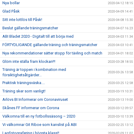
Nya bollar
2020-04-12 18:15
Glad Påsk
2020-04-09 14:41
Sitt inte lottlös till Påsk!
2020-04-08 15:30
Beslut gällande träningsmatcher
2020-04-07 16:23
ABI Bladet 2020 - Digitalt till att börja med
2020-04-03 11:34
FÖRTYDLIGANDE gällande träning och träningsmatcher
2020-04-03 10:41
Nya rekommendationer sätter stopp för tävling och match
2020-04-01 18:02
Glöm inte ställa fram klockan!!!
2020-03-28 18:55
Träning är toppen i kombination med
2020-03-26 13:58
försiktighetsåtgärder...
Praktisk träningsväska....
2020-03-25 12:58
Träning sker som vanligt!
2020-03-19 10:31
Arlövs BI Informerar om Coronaviruset
2020-03-13 19:00
Skånes FF informerar om Corona
2020-03-12 09:57
Välkomna till en ny fotbollssäsong – 2020
2020-03-10 13:39
Vi välkomnar Git Riboe som kanslist på ABI
2020-02-25 13:12
Lagfotografering i högsta klass!!
2020-02-09 11:07