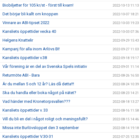
Biobiljetter för 105 kr/st - först till kvarn!
2022-10-13 11:13
Det börjar bli kallt om knoppen
2022-10-07 18:21
Vinnare av ABI-tipset 2022
2022-10-03 19:23
Kansliets öppettider vecka 40
2022-10-03 07:36
Helgens Knattelir
2022-09-29 15:43
Kampanj för alla inom Arlövs BI!
2022-09-27 11:03
Kansliets öppettider v.38
2022-09-18 19:17
Vår förening är en del av Svenska Spels initiativ
2022-09-01 11:14
Returmöte ABI - Bara
2022-08-26 16:50
Är du mellan 5 och 12 år? Läs då detta!!!
2022-08-24 10:39
Ska du handla eller boka något på nätet?
2022-08-23 14:21
Vad händer med Kronetorpsvallen???
2022-08-18 13:27
Kansliets öppettider v. 33
2022-08-16 11:58
Vill du bli en del i något roligt och meningsfullt?
2022-08-15 14:46
Missa inte Burlövsloppet den 3 september
2022-08-14 19:18
Kansliets öppettider V.30-31
2022-07-25 12:35