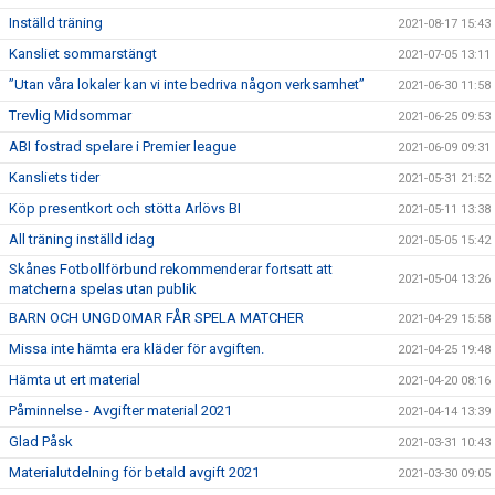
Inställd träning
2021-08-17 15:43
Kansliet sommarstängt
2021-07-05 13:11
”Utan våra lokaler kan vi inte bedriva någon verksamhet”
2021-06-30 11:58
Trevlig Midsommar
2021-06-25 09:53
ABI fostrad spelare i Premier league
2021-06-09 09:31
Kansliets tider
2021-05-31 21:52
Köp presentkort och stötta Arlövs BI
2021-05-11 13:38
All träning inställd idag
2021-05-05 15:42
Skånes Fotbollförbund rekommenderar fortsatt att
2021-05-04 13:26
matcherna spelas utan publik
BARN OCH UNGDOMAR FÅR SPELA MATCHER
2021-04-29 15:58
Missa inte hämta era kläder för avgiften.
2021-04-25 19:48
Hämta ut ert material
2021-04-20 08:16
Påminnelse - Avgifter material 2021
2021-04-14 13:39
Glad Påsk
2021-03-31 10:43
Materialutdelning för betald avgift 2021
2021-03-30 09:05