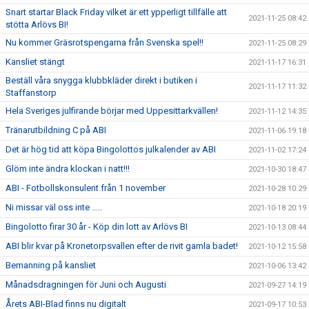
Snart startar Black Friday vilket är ett ypperligt tillfälle att
2021-11-25 08:42
stötta Arlövs BI!
Nu kommer Gräsrotspengarna från Svenska spel!!
2021-11-25 08:29
Kansliet stängt
2021-11-17 16:31
Beställ våra snygga klubbkläder direkt i butiken i
2021-11-17 11:32
Staffanstorp
Hela Sveriges julfirande börjar med Uppesittarkvällen!
2021-11-12 14:35
Tränarutbildning C på ABI
2021-11-06 19:18
Det är hög tid att köpa Bingolottos julkalender av ABI
2021-11-02 17:24
Glöm inte ändra klockan i natt!!!
2021-10-30 18:47
ABI - Fotbollskonsulent från 1 november
2021-10-28 10:29
Ni missar väl oss inte …..
2021-10-18 20:19
Bingolotto firar 30 år - Köp din lott av Arlövs BI
2021-10-13 08:44
ABI blir kvar på Kronetorpsvallen efter de rivit gamla badet!
2021-10-12 15:58
Bemanning på kansliet
2021-10-06 13:42
Månadsdragningen för Juni och Augusti
2021-09-27 14:19
Årets ABI-Blad finns nu digitalt
2021-09-17 10:53