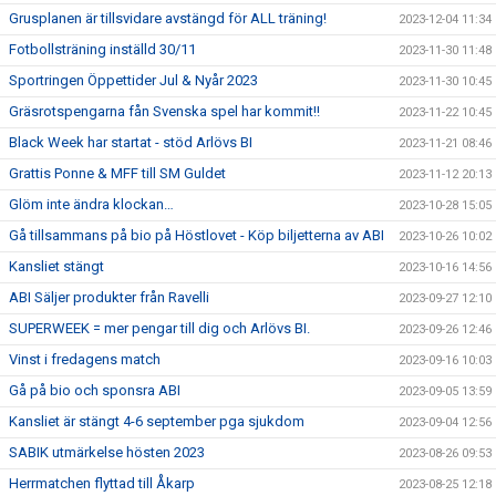
Grusplanen är tillsvidare avstängd för ALL träning!
2023-12-04 11:34
Fotbollsträning inställd 30/11
2023-11-30 11:48
Sportringen Öppettider Jul & Nyår 2023
2023-11-30 10:45
Gräsrotspengarna fån Svenska spel har kommit!!
2023-11-22 10:45
Black Week har startat - stöd Arlövs BI
2023-11-21 08:46
Grattis Ponne & MFF till SM Guldet
2023-11-12 20:13
Glöm inte ändra klockan…
2023-10-28 15:05
Gå tillsammans på bio på Höstlovet - Köp biljetterna av ABI
2023-10-26 10:02
Kansliet stängt
2023-10-16 14:56
ABI Säljer produkter från Ravelli
2023-09-27 12:10
SUPERWEEK = mer pengar till dig och Arlövs BI.
2023-09-26 12:46
Vinst i fredagens match
2023-09-16 10:03
Gå på bio och sponsra ABI
2023-09-05 13:59
Kansliet är stängt 4-6 september pga sjukdom
2023-09-04 12:56
SABIK utmärkelse hösten 2023
2023-08-26 09:53
Herrmatchen flyttad till Åkarp
2023-08-25 12:18