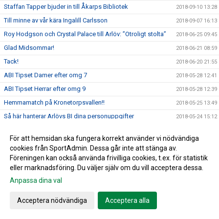
Staffan Tapper bjuder in till Åkarps Bibliotek
2018-09-10 13:28
Till minne av vår kära Ingalill Carlsson
2018-09-07 16:13
Roy Hodgson och Crystal Palace till Arlöv: ”Otroligt stolta”
2018-06-25 09:45
Glad Midsommar!
2018-06-21 08:59
Tack!
2018-06-20 21:55
ABI Tipset Damer efter omg 7
2018-05-28 12:41
ABI Tipset Herrar efter omg 9
2018-05-28 12:39
Hemmamatch på Kronetorpsvallen!!
2018-05-25 13:49
Så här hanterar Arlövs BI dina personuppgifter
2018-05-24 15:12
Ingen herr match i morgon lördag 19/5
2018-05-18 18:18
För att hemsidan ska fungera korrekt använder vi nödvändiga
ABI Tipset Damer
2018-04-30 11:12
cookies från SportAdmin. Dessa går inte att stänga av.
ABI Tipset Herrar
Föreningen kan också använda frivilliga cookies, t.ex. för statistik
2018-04-30 11:10
eller marknadsföring. Du väljer själv om du vill acceptera dessa.
Herrseniorer spelar hemma i kväll!
2018-04-23 14:52
Anpassa dina val
Hemma premiär för vårt Damlag!!!
2018-04-20 09:46
Missa inte årets ABI cup den 30 juni
2018-04-17 10:52
Acceptera nödvändiga
Acceptera alla
Skånes Idrottsledare Stipendier-2018
2018-04-16 11:32