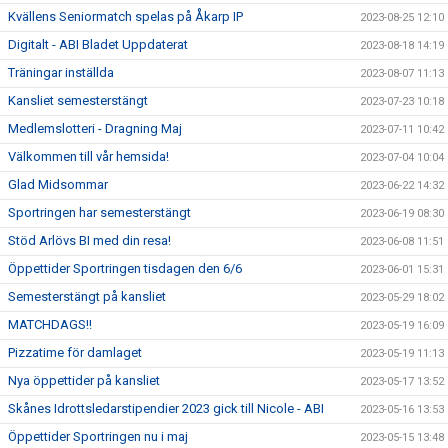
Kvällens Seniormatch spelas på Åkarp IP
2023-08-25 12:10
Digitalt - ABI Bladet Uppdaterat
2023-08-18 14:19
Träningar inställda
2023-08-07 11:13
Kansliet semesterstängt
2023-07-23 10:18
Medlemslotteri - Dragning Maj
2023-07-11 10:42
Välkommen till vår hemsida!
2023-07-04 10:04
Glad Midsommar
2023-06-22 14:32
Sportringen har semesterstängt
2023-06-19 08:30
Stöd Arlövs BI med din resa!
2023-06-08 11:51
Öppettider Sportringen tisdagen den 6/6
2023-06-01 15:31
Semesterstängt på kansliet
2023-05-29 18:02
MATCHDAGS!!
2023-05-19 16:09
Pizzatime för damlaget
2023-05-19 11:13
Nya öppettider på kansliet
2023-05-17 13:52
Skånes Idrottsledarstipendier 2023 gick till Nicole - ABI
2023-05-16 13:53
Öppettider Sportringen nu i maj
2023-05-15 13:48