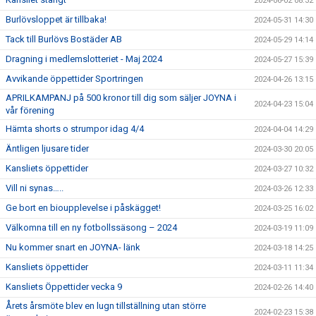
2024-06-02 08:32
Burlövsloppet är tillbaka!
2024-05-31 14:30
Tack till Burlövs Bostäder AB
2024-05-29 14:14
Dragning i medlemslotteriet - Maj 2024
2024-05-27 15:39
Avvikande öppettider Sportringen
2024-04-26 13:15
APRILKAMPANJ på 500 kronor till dig som säljer JOYNA i
2024-04-23 15:04
vår förening
Hämta shorts o strumpor idag 4/4
2024-04-04 14:29
Äntligen ljusare tider
2024-03-30 20:05
Kansliets öppettider
2024-03-27 10:32
Vill ni synas…..
2024-03-26 12:33
Ge bort en bioupplevelse i påskägget!
2024-03-25 16:02
Välkomna till en ny fotbollssäsong – 2024
2024-03-19 11:09
Nu kommer snart en JOYNA- länk
2024-03-18 14:25
Kansliets öppettider
2024-03-11 11:34
Kansliets Öppettider vecka 9
2024-02-26 14:40
Årets årsmöte blev en lugn tillställning utan större
2024-02-23 15:38