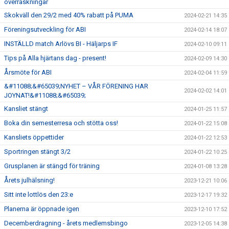
överraskningar
Skokväll den 29/2 med 40% rabatt på PUMA
2024-02-21 14:35
Föreningsutveckling för ABI
2024-02-14 18:07
INSTÄLLD match Arlövs BI - Häljarps IF
2024-02-10 09:11
Tips på Alla hjärtans dag - present!
2024-02-09 14:30
Årsmöte för ABI
2024-02-04 11:59
&#11088;&#65039;NYHET – VÅR FÖRENING HAR
2024-02-02 14:01
JOYNAT!&#11088;&#65039;
Kansliet stängt
2024-01-25 11:57
Boka din semesterresa och stötta oss!
2024-01-22 15:08
Kansliets öppettider
2024-01-22 12:53
Sportringen stängt 3/2
2024-01-22 10:25
Grusplanen är stängd för träning
2024-01-08 13:28
Årets julhälsning!
2023-12-21 10:06
Sitt inte lottlös den 23:e
2023-12-17 19:32
Planerna är öppnade igen
2023-12-10 17:52
Decemberdragning - årets medlemsbingo
2023-12-05 14:38