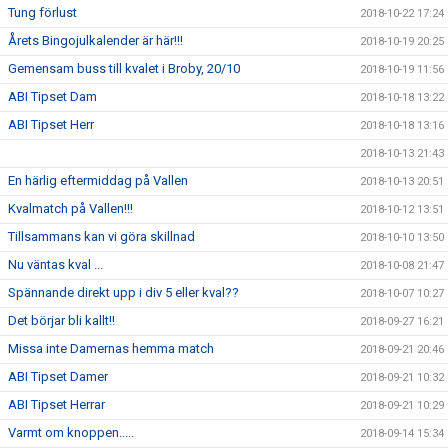
Tung förlust
2018-10-22 17:24
Årets Bingojulkalender är här!!!
2018-10-19 20:25
Gemensam buss till kvalet i Broby, 20/10
2018-10-19 11:56
ABI Tipset Dam
2018-10-18 13:22
ABI Tipset Herr
2018-10-18 13:16
2018-10-13 21:43
En härlig eftermiddag på Vallen
2018-10-13 20:51
Kvalmatch på Vallen!!!
2018-10-12 13:51
Tillsammans kan vi göra skillnad
2018-10-10 13:50
Nu väntas kval ...
2018-10-08 21:47
Spännande direkt upp i div 5 eller kval??
2018-10-07 10:27
Det börjar bli kallt!!
2018-09-27 16:21
Missa inte Damernas hemma match
2018-09-21 20:46
ABI Tipset Damer
2018-09-21 10:32
ABI Tipset Herrar
2018-09-21 10:29
Varmt om knoppen.....
2018-09-14 15:34