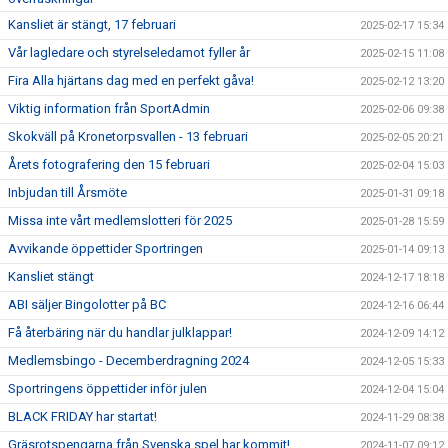
Kansliet är stängt, 17 februari
2025-02-17 15:34
Vår lagledare och styrelseledamot fyller år
2025-02-15 11:08
Fira Alla hjärtans dag med en perfekt gåva!
2025-02-12 13:20
Viktig information från SportAdmin
2025-02-06 09:38
Skokväll på Kronetorpsvallen - 13 februari
2025-02-05 20:21
Årets fotografering den 15 februari
2025-02-04 15:03
Inbjudan till Årsmöte
2025-01-31 09:18
Missa inte vårt medlemslotteri för 2025
2025-01-28 15:59
Avvikande öppettider Sportringen
2025-01-14 09:13
Kansliet stängt
2024-12-17 18:18
ABI säljer Bingolotter på BC
2024-12-16 06:44
Få återbäring när du handlar julklappar!
2024-12-09 14:12
Medlemsbingo - Decemberdragning 2024
2024-12-05 15:33
Sportringens öppettider inför julen
2024-12-04 15:04
BLACK FRIDAY har startat!
2024-11-29 08:38
Gräsrotspengarna från Svenska spel har kommit!
2024-11-07 09:12