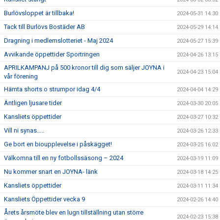
Burlövsloppet är tillbaka!
2024-05-31 14:30
Tack till Burlövs Bostäder AB
2024-05-29 14:14
Dragning i medlemslotteriet - Maj 2024
2024-05-27 15:39
Avvikande öppettider Sportringen
2024-04-26 13:15
APRILKAMPANJ på 500 kronor till dig som säljer JOYNA i
2024-04-23 15:04
vår förening
Hämta shorts o strumpor idag 4/4
2024-04-04 14:29
Äntligen ljusare tider
2024-03-30 20:05
Kansliets öppettider
2024-03-27 10:32
Vill ni synas…..
2024-03-26 12:33
Ge bort en bioupplevelse i påskägget!
2024-03-25 16:02
Välkomna till en ny fotbollssäsong – 2024
2024-03-19 11:09
Nu kommer snart en JOYNA- länk
2024-03-18 14:25
Kansliets öppettider
2024-03-11 11:34
Kansliets Öppettider vecka 9
2024-02-26 14:40
Årets årsmöte blev en lugn tillställning utan större
2024-02-23 15:38