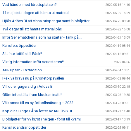
Vad händer med Idrottsplatsen?
2022-05-16 14:10
11 maj sista dagen att hämta ut material
2022-05-09 15:29
Hjälp Arlövs BI att vinna prispengar samt biobiljetter
2022-04-25 09:28
Två dagar till att hämta material på!!
2022-04-22 15:08
Inför Seriematcherna som nu startar - Tänk på....
2022-04-21 13:09
Kansliets öppettider
2022-04-19 08:44
Sitt inte lottlös till Påsk!!
2022-04-12 09:51
Viktig information inför seriestarten!!!
2022-04-06
ABI-Tipset - En tradition
2022-04-04 13:31
P-skiva krävs nu på Kronetorpsvallen
2022-04-02 09:44
Vill du engagera dig i Arlövs BI
2022-03-30 22:18
Glöm inte ställa fram klockan inatt!!!
2022-03-26 19:35
Välkomna till en ny fotbollssäsong – 2022
2022-03-23 09:31
Köp dina Bingo PÅSK lotter av ARLÖVS BI
2022-03-21 11:40
Biobiljetter för 99 kr/st i helgen - först till kvarn!
2022-03-17 13:19
Kansliet ändrar öppettider
2022-02-24 09:11