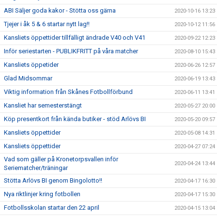
ABI Säljer goda kakor - Stötta oss gärna
2020-10-16 13:23
Tjejer i åk 5 & 6 startar nytt lag!!
2020-10-12 11:56
Kansliets öppettider tillfälligt ändrade V40 och V41
2020-09-22 12:23
Inför seriestarten - PUBLIKFRITT på våra matcher
2020-08-10 15:43
Kansliets öppetider
2020-06-26 12:57
Glad Midsommar
2020-06-19 13:43
Viktig information från Skånes Fotbollförbund
2020-06-11 13:41
Kansliet har semesterstängt
2020-05-27 20:00
Köp presentkort från kända butiker - stöd Arlövs BI
2020-05-20 09:57
Kansliets öppettider
2020-05-08 14:31
Kansliets öppettider
2020-04-27 07:24
Vad som gäller på Kronetorpsvallen inför
2020-04-24 13:44
Seriematcher/träningar
Stötta Arlövs BI genom Bingolotto!!
2020-04-17 16:30
Nya riktlinjer kring fotbollen
2020-04-17 15:30
Fotbollsskolan startar den 22 april
2020-04-15 13:04