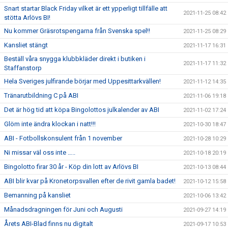
Snart startar Black Friday vilket är ett ypperligt tillfälle att
2021-11-25 08:42
stötta Arlövs BI!
Nu kommer Gräsrotspengarna från Svenska spel!!
2021-11-25 08:29
Kansliet stängt
2021-11-17 16:31
Beställ våra snygga klubbkläder direkt i butiken i
2021-11-17 11:32
Staffanstorp
Hela Sveriges julfirande börjar med Uppesittarkvällen!
2021-11-12 14:35
Tränarutbildning C på ABI
2021-11-06 19:18
Det är hög tid att köpa Bingolottos julkalender av ABI
2021-11-02 17:24
Glöm inte ändra klockan i natt!!!
2021-10-30 18:47
ABI - Fotbollskonsulent från 1 november
2021-10-28 10:29
Ni missar väl oss inte …..
2021-10-18 20:19
Bingolotto firar 30 år - Köp din lott av Arlövs BI
2021-10-13 08:44
ABI blir kvar på Kronetorpsvallen efter de rivit gamla badet!
2021-10-12 15:58
Bemanning på kansliet
2021-10-06 13:42
Månadsdragningen för Juni och Augusti
2021-09-27 14:19
Årets ABI-Blad finns nu digitalt
2021-09-17 10:53