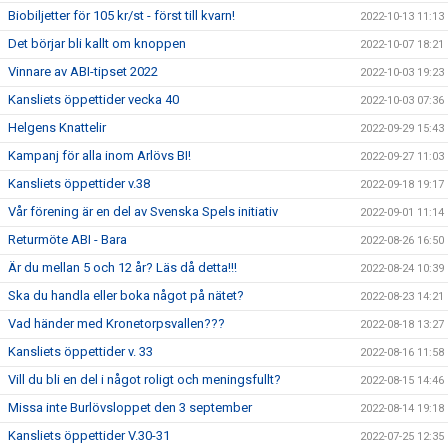
Biobiljetter för 105 kr/st - först till kvarn!
2022-10-13 11:13
Det börjar bli kallt om knoppen
2022-10-07 18:21
Vinnare av ABI-tipset 2022
2022-10-03 19:23
Kansliets öppettider vecka 40
2022-10-03 07:36
Helgens Knattelir
2022-09-29 15:43
Kampanj för alla inom Arlövs BI!
2022-09-27 11:03
Kansliets öppettider v.38
2022-09-18 19:17
Vår förening är en del av Svenska Spels initiativ
2022-09-01 11:14
Returmöte ABI - Bara
2022-08-26 16:50
Är du mellan 5 och 12 år? Läs då detta!!!
2022-08-24 10:39
Ska du handla eller boka något på nätet?
2022-08-23 14:21
Vad händer med Kronetorpsvallen???
2022-08-18 13:27
Kansliets öppettider v. 33
2022-08-16 11:58
Vill du bli en del i något roligt och meningsfullt?
2022-08-15 14:46
Missa inte Burlövsloppet den 3 september
2022-08-14 19:18
Kansliets öppettider V.30-31
2022-07-25 12:35