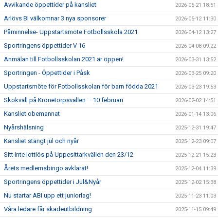
Avvikande öppettider på kansliet
2026-05-21 18:51
Arlövs BI välkomnar 3 nya sponsorer
2026-05-12 11:30
Påminnelse- Uppstartsmöte Fotbollsskola 2021
2026-04-12 13:27
Sportringens öppettider V 16
2026-04-08 09:22
Anmälan till Fotbollsskolan 2021 är öppen!
2026-03-31 13:52
Sportringen - Öppettider i Påsk
2026-03-25 09:20
Uppstartsmöte för Fotbollsskolan för barn födda 2021
2026-03-23 19:53
Skokväll på Kronetorpsvallen – 10 februari
2026-02-02 14:51
Kansliet obemannat
2026-01-14 13:06
Nyårshälsning
2025-12-31 19:47
Kansliet stängt jul och nyår
2025-12-23 09:07
Sitt inte lottlös på Uppesittarkvällen den 23/12
2025-12-21 15:23
Årets medlemsbingo avklarat!
2025-12-04 11:39
Sportringens öppettider i Jul&Nyår
2025-12-02 15:38
Nu startar ABI upp ett juniorlag!
2025-11-23 11:03
Våra ledare får skadeutbildning
2025-11-15 09:49