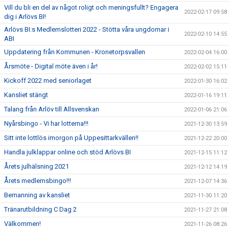
Vill du bli en del av något roligt och meningsfullt? Engagera
2022-02-17 09:58
dig i Arlövs BI!
Arlövs BI:s Medlemslotteri 2022 - Stötta våra ungdomar i
2022-02-10 14:55
ABI
Uppdatering från Kommunen - Kronetorpsvallen
2022-02-04 16:00
Årsmöte - Digital möte även i år!
2022-02-02 15:11
Kickoff 2022 med seniorlaget
2022-01-30 16:02
Kansliet stängt
2022-01-16 19:11
Talang från Arlöv till Allsvenskan
2022-01-06 21:06
Nyårsbingo - Vi har lotterna!!!
2021-12-30 13:59
Sitt inte lottlös imorgon på Uppesittarkvällen!!
2021-12-22 20:00
Handla julklappar online och stöd Arlövs BI
2021-12-15 11:12
Årets julhälsning 2021
2021-12-12 14:19
Årets medlemsbingo!!!
2021-12-07 14:36
Bemanning av kansliet
2021-11-30 11:20
Tränarutbildning C Dag 2
2021-11-27 21:08
Välkommen!
2021-11-26 08:26