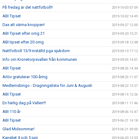
På fredag är det nattfotboll!!
2019-10-03 07:09
ABI Tipset
2019-10-02 14:49
Dax att värma knoppen!
2019-09-27 12:00
ABI Tipset efter omg 21
2019-09-23 15:21
ABI tipset efter 20 omg
2019-09-18 12:48
Nattfotboll 13/9 inställd pga sjukdom
2019-09-13 17:12
Info om Kronetorpsvallen från kommunen
2019-09-05 14:01
ABI Tipset
2019-08-26 14:34
Arlöv gratulerar 100-åring
2019-08-25 11:07
Medlemsbingo - Dragningslista för Juni & Augusti
2019-08-22 13:27
ABI Tipset
2019-08-15 12:26
En härlig dag på Vallen!!!
2019-08-11 11:46
ABI 110 år
2019-08-06 15:47
ABI Tipset
2019-06-21 14:18
Glad Midsommar!
2019-06-21 09:00
Kansliet 4 och 5 juni
2019-06-03 12:53