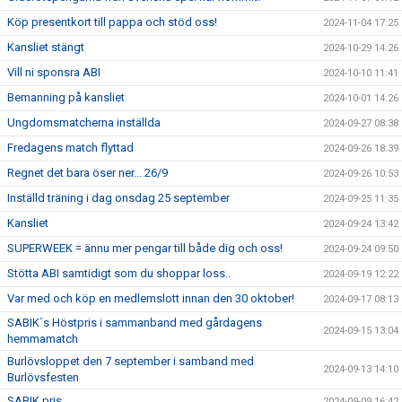
Köp presentkort till pappa och stöd oss!
2024-11-04 17:25
Kansliet stängt
2024-10-29 14:26
Vill ni sponsra ABI
2024-10-10 11:41
Bemanning på kansliet
2024-10-01 14:26
Ungdomsmatcherna inställda
2024-09-27 08:38
Fredagens match flyttad
2024-09-26 18:39
Regnet det bara öser ner... 26/9
2024-09-26 10:53
Inställd träning i dag onsdag 25 september
2024-09-25 11:35
Kansliet
2024-09-24 13:42
SUPERWEEK = ännu mer pengar till både dig och oss!
2024-09-24 09:50
Stötta ABI samtidigt som du shoppar loss..
2024-09-19 12:22
Var med och köp en medlemslott innan den 30 oktober!
2024-09-17 08:13
SABIK´s Höstpris i sammanband med gårdagens
2024-09-15 13:04
hemmamatch
Burlövsloppet den 7 september i samband med
2024-09-13 14:10
Burlövsfesten
SABIK pris
2024-09-09 16:42