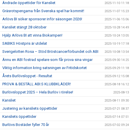
Ändrade öppettider för Kansliet
2025-11-10 11:18
Gräsrotspengarna från Svenska spel har kommit!
2025-11-07 15:23
Arlövs BI söker sponsorer inför säsongen 2026!
2025-11-06 15:06
Kansliet stängt 28 oktober
2025-10-28 14:49
Hjälp Arlövs BI att vinna Biokampen!
2025-10-24 13:05
SABIKS Höstpris är utdelat
2025-10-19 17:18
Sverigelotten Rosa – Stöd Bröstcancerförbundet och ABI
2025-10-08 13:54
Ännu en ABI fostrad spelare som får prova sina vingar
2025-09-30 14:25
Viktig information kring satsningen av Fritidskortet
2025-09-29 11:18
Årets Burlövsloppet - Resultat
2025-09-12 15:08
PROVA & BESTÄLL ABI:S KLUBBKLÄDER!
2025-08-18 16:12
Burlövsloppet 2025 – Hela Burlöv i rörelse!
2025-08-13
Kansliet
2025-08-11 09:30
Justering av kansliets öppettider
2025-07-21 08:37
Kansliets öppettider
2025-07-14 07:51
Burlövs Bostäder fyller 70 år
2025-07-02 09:24