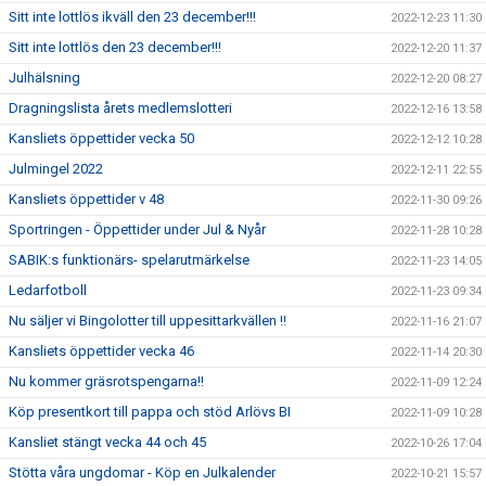
Sitt inte lottlös ikväll den 23 december!!!
2022-12-23 11:30
Sitt inte lottlös den 23 december!!!
2022-12-20 11:37
Julhälsning
2022-12-20 08:27
Dragningslista årets medlemslotteri
2022-12-16 13:58
Kansliets öppettider vecka 50
2022-12-12 10:28
Julmingel 2022
2022-12-11 22:55
Kansliets öppettider v 48
2022-11-30 09:26
Sportringen - Öppettider under Jul & Nyår
2022-11-28 10:28
SABIK:s funktionärs- spelarutmärkelse
2022-11-23 14:05
Ledarfotboll
2022-11-23 09:34
Nu säljer vi Bingolotter till uppesittarkvällen !!
2022-11-16 21:07
Kansliets öppettider vecka 46
2022-11-14 20:30
Nu kommer gräsrotspengarna!!
2022-11-09 12:24
Köp presentkort till pappa och stöd Arlövs BI
2022-11-09 10:28
Kansliet stängt vecka 44 och 45
2022-10-26 17:04
Stötta våra ungdomar - Köp en Julkalender
2022-10-21 15:57