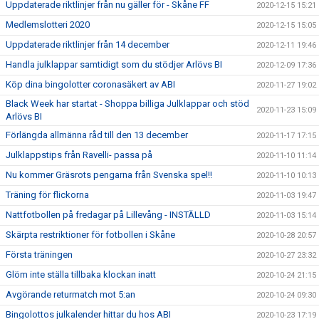
Uppdaterade riktlinjer från nu gäller för - Skåne FF
2020-12-15 15:21
Medlemslotteri 2020
2020-12-15 15:05
Uppdaterade riktlinjer från 14 december
2020-12-11 19:46
Handla julklappar samtidigt som du stödjer Arlövs BI
2020-12-09 17:36
Köp dina bingolotter coronasäkert av ABI
2020-11-27 19:02
Black Week har startat - Shoppa billiga Julklappar och stöd
2020-11-23 15:09
Arlövs BI
Förlängda allmänna råd till den 13 december
2020-11-17 17:15
Julklappstips från Ravelli- passa på
2020-11-10 11:14
Nu kommer Gräsrots pengarna från Svenska spel!!
2020-11-10 10:13
Träning för flickorna
2020-11-03 19:47
Nattfotbollen på fredagar på Lillevång - INSTÄLLD
2020-11-03 15:14
Skärpta restriktioner för fotbollen i Skåne
2020-10-28 20:57
Första träningen
2020-10-27 23:32
Glöm inte ställa tillbaka klockan inatt
2020-10-24 21:15
Avgörande returmatch mot 5:an
2020-10-24 09:30
Bingolottos julkalender hittar du hos ABI
2020-10-23 17:19