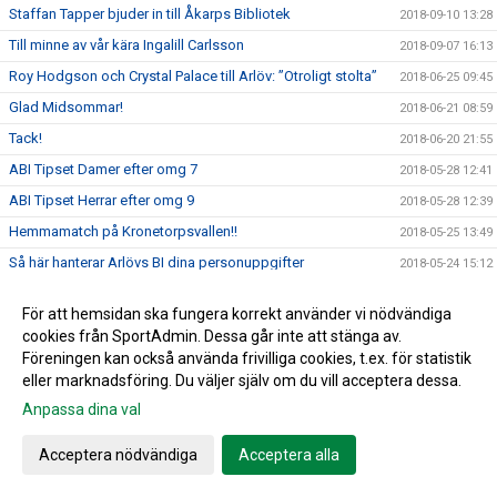
Staffan Tapper bjuder in till Åkarps Bibliotek
2018-09-10 13:28
Till minne av vår kära Ingalill Carlsson
2018-09-07 16:13
Roy Hodgson och Crystal Palace till Arlöv: ”Otroligt stolta”
2018-06-25 09:45
Glad Midsommar!
2018-06-21 08:59
Tack!
2018-06-20 21:55
ABI Tipset Damer efter omg 7
2018-05-28 12:41
ABI Tipset Herrar efter omg 9
2018-05-28 12:39
Hemmamatch på Kronetorpsvallen!!
2018-05-25 13:49
Så här hanterar Arlövs BI dina personuppgifter
2018-05-24 15:12
Ingen herr match i morgon lördag 19/5
2018-05-18 18:18
För att hemsidan ska fungera korrekt använder vi nödvändiga
ABI Tipset Damer
2018-04-30 11:12
cookies från SportAdmin. Dessa går inte att stänga av.
ABI Tipset Herrar
Föreningen kan också använda frivilliga cookies, t.ex. för statistik
2018-04-30 11:10
eller marknadsföring. Du väljer själv om du vill acceptera dessa.
Herrseniorer spelar hemma i kväll!
2018-04-23 14:52
Anpassa dina val
Hemma premiär för vårt Damlag!!!
2018-04-20 09:46
Missa inte årets ABI cup den 30 juni
2018-04-17 10:52
Acceptera nödvändiga
Acceptera alla
Skånes Idrottsledare Stipendier-2018
2018-04-16 11:32