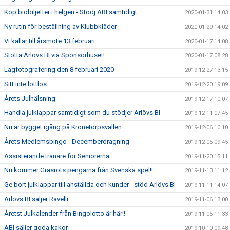
Köp biobiljetter i helgen - Stödj ABI samtidigt
2020-01-31 14:03
Ny rutin för beställning av Klubbkläder
2020-01-29 14:02
Vi kallar till årsmöte 13 februari
2020-01-17 14:08
Stötta Arlövs BI via Sponsorhuset!
2020-01-17 08:28
Lagfotografering den 8 februari 2020
2019-12-27 13:15
Sitt inte lottlös ....
2019-12-20 19:09
Årets Julhälsning
2019-12-17 10:07
Handla julklappar samtidigt som du stödjer Arlövs BI
2019-12-11 07:45
Nu är bygget igång på Kronetorpsvallen
2019-12-06 10:10
Årets Medlemsbingo - Decemberdragning
2019-12-05 09:45
Assisterande tränare för Seniorerna
2019-11-20 15:11
Nu kommer Gräsrots pengarna från Svenska spel!!
2019-11-13 11:12
Ge bort julklappar till anställda och kunder - stöd Arlövs BI
2019-11-11 14:07
Arlövs BI säljer Ravelli...
2019-11-06 13:00
Åretst Julkalender från Bingolotto är här!!
2019-11-05 11:33
ABI säljer goda kakor
2019-10-10 09:48