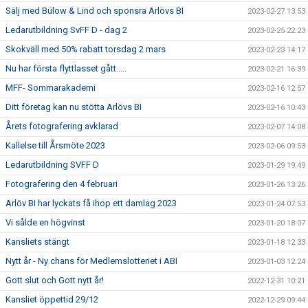
Sälj med Bülow & Lind och sponsra Arlövs BI
2023-02-27 13:53
Ledarutbildning SvFF D - dag 2
2023-02-25 22:23
Skokväll med 50% rabatt torsdag 2 mars
2023-02-23 14:17
Nu har första flyttlasset gått.....
2023-02-21 16:39
MFF- Sommarakademi
2023-02-16 12:57
Ditt företag kan nu stötta Arlövs BI
2023-02-16 10:43
Årets fotografering avklarad
2023-02-07 14:08
Kallelse till Årsmöte 2023
2023-02-06 09:53
Ledarutbildning SVFF D
2023-01-29 19:49
Fotografering den 4 februari
2023-01-26 13:26
Arlöv BI har lyckats få ihop ett damlag 2023
2023-01-24 07:53
Vi sålde en högvinst
2023-01-20 18:07
Kansliets stängt
2023-01-18 12:33
Nytt år - Ny chans för Medlemslotteriet i ABI
2023-01-03 12:24
Gott slut och Gott nytt år!
2022-12-31 10:21
Kansliet öppettid 29/12
2022-12-29 09:44