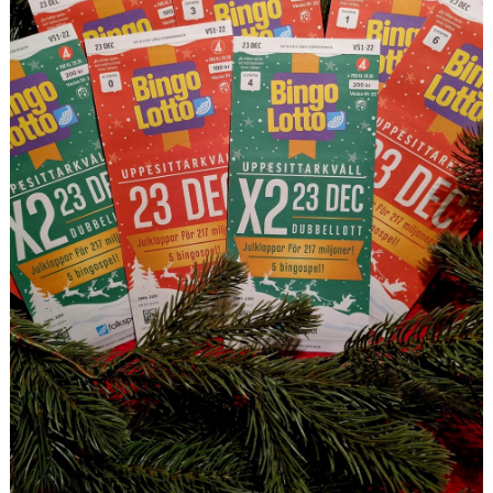
SABIK
KALENDER
GDPR
MATCHER
VÅRA KLUBBKLÄDER
HITTA HIT