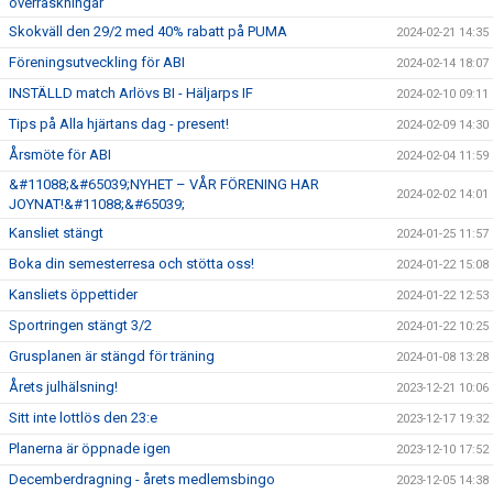
överraskningar
Skokväll den 29/2 med 40% rabatt på PUMA
2024-02-21 14:35
Föreningsutveckling för ABI
2024-02-14 18:07
INSTÄLLD match Arlövs BI - Häljarps IF
2024-02-10 09:11
Tips på Alla hjärtans dag - present!
2024-02-09 14:30
Årsmöte för ABI
2024-02-04 11:59
&#11088;&#65039;NYHET – VÅR FÖRENING HAR
2024-02-02 14:01
JOYNAT!&#11088;&#65039;
Kansliet stängt
2024-01-25 11:57
Boka din semesterresa och stötta oss!
2024-01-22 15:08
Kansliets öppettider
2024-01-22 12:53
Sportringen stängt 3/2
2024-01-22 10:25
Grusplanen är stängd för träning
2024-01-08 13:28
Årets julhälsning!
2023-12-21 10:06
Sitt inte lottlös den 23:e
2023-12-17 19:32
Planerna är öppnade igen
2023-12-10 17:52
Decemberdragning - årets medlemsbingo
2023-12-05 14:38