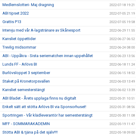
Medlemslotteri- Maj dragning
2022-07-18 19:21
ABI tipset 2022
2022-07-05 21:19
Grattis P13
2022-07-05 19:58
Intervju med vår A-lagstränare av Skånesport
2022-06-29 11:55
Kansliet öppettider
2022-06-27 06:52
Trevlig midsommar
2022-06-24 08:00
ABI - Uppåkra - Sista seriematchen innan uppehållet
2022-06-23 13:56
Lunds FF - Arlövs BI
2022-06-18 11:24
Burlövsloppet 3 september
2022-06-15 18:52
Staket på Kronetorpsvallen
2022-06-03 13:49
Kansliet semesterstängt
2022-06-02 13:39
ABI Bladet - Årets upplaga finns nu digitalt
2022-05-31 10:51
Enkelt sätt att stötta Arlövs BI via Sponsorhuset!
2022-05-31 08:56
Sportringen - Vår klädleverantör har semesterstängt
2022-05-30 11:08
MFF - SOMMARAKADEMIN
2022-05-19 11:47
Stötta ABI & tjäna på det själv!!!!
2022-05-18 09:00