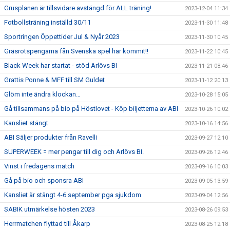
Grusplanen är tillsvidare avstängd för ALL träning!
2023-12-04 11:34
Fotbollsträning inställd 30/11
2023-11-30 11:48
Sportringen Öppettider Jul & Nyår 2023
2023-11-30 10:45
Gräsrotspengarna fån Svenska spel har kommit!!
2023-11-22 10:45
Black Week har startat - stöd Arlövs BI
2023-11-21 08:46
Grattis Ponne & MFF till SM Guldet
2023-11-12 20:13
Glöm inte ändra klockan…
2023-10-28 15:05
Gå tillsammans på bio på Höstlovet - Köp biljetterna av ABI
2023-10-26 10:02
Kansliet stängt
2023-10-16 14:56
ABI Säljer produkter från Ravelli
2023-09-27 12:10
SUPERWEEK = mer pengar till dig och Arlövs BI.
2023-09-26 12:46
Vinst i fredagens match
2023-09-16 10:03
Gå på bio och sponsra ABI
2023-09-05 13:59
Kansliet är stängt 4-6 september pga sjukdom
2023-09-04 12:56
SABIK utmärkelse hösten 2023
2023-08-26 09:53
Herrmatchen flyttad till Åkarp
2023-08-25 12:18