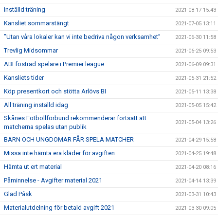
Inställd träning
2021-08-17 15:43
Kansliet sommarstängt
2021-07-05 13:11
”Utan våra lokaler kan vi inte bedriva någon verksamhet”
2021-06-30 11:58
Trevlig Midsommar
2021-06-25 09:53
ABI fostrad spelare i Premier league
2021-06-09 09:31
Kansliets tider
2021-05-31 21:52
Köp presentkort och stötta Arlövs BI
2021-05-11 13:38
All träning inställd idag
2021-05-05 15:42
Skånes Fotbollförbund rekommenderar fortsatt att
2021-05-04 13:26
matcherna spelas utan publik
BARN OCH UNGDOMAR FÅR SPELA MATCHER
2021-04-29 15:58
Missa inte hämta era kläder för avgiften.
2021-04-25 19:48
Hämta ut ert material
2021-04-20 08:16
Påminnelse - Avgifter material 2021
2021-04-14 13:39
Glad Påsk
2021-03-31 10:43
Materialutdelning för betald avgift 2021
2021-03-30 09:05