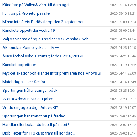
Kändisar på Vallen& vinst till damlaget
2023-05-14 17:59
Fullt ös på Kronetorpsvallen
2023-05-10 19:21
Missa inte årets Burlövslopp den 2 september
2023-05-09 10:13
Kansliets öppettider vecka 19
2023-05-09 06:44
Välj oss nästa gång du spelar hos Svenska Spel!
2023-04-25 14:54
ABI önskar Ponne lycka till i MFF
2023-04-23 12:15
Årets fotbollsskola startar; födda 2018/2017!!
2023-04-21 13:46
Kansliet öppettider
2023-04-19 15:22
Mycket skador och elände inför premiären hos Arlövs BI
2023-04-14 22:03
Matchdags - Herr Senior
2023-04-14 19:49
Sportringen håller stängt i påsk
2023-03-23 12:04
Stötta Arlövs BI via ditt jobb!
2023-03-23 09:17
Vill du engagera dig i Arlövs BI?
2023-03-19 19:07
Sportringen har stängt nu på fredag
2023-03-07 14:45
Handlar eller bokar du hotell på nätet?
2023-03-07 13:12
Biobiljetter för 110 kr/st fram till söndag!!
2023-03-02 10:14