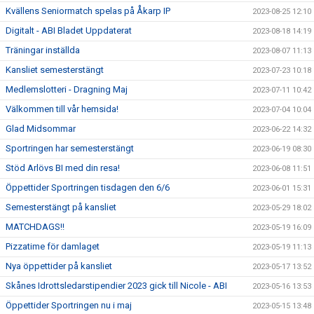
Kvällens Seniormatch spelas på Åkarp IP
2023-08-25 12:10
Digitalt - ABI Bladet Uppdaterat
2023-08-18 14:19
Träningar inställda
2023-08-07 11:13
Kansliet semesterstängt
2023-07-23 10:18
Medlemslotteri - Dragning Maj
2023-07-11 10:42
Välkommen till vår hemsida!
2023-07-04 10:04
Glad Midsommar
2023-06-22 14:32
Sportringen har semesterstängt
2023-06-19 08:30
Stöd Arlövs BI med din resa!
2023-06-08 11:51
Öppettider Sportringen tisdagen den 6/6
2023-06-01 15:31
Semesterstängt på kansliet
2023-05-29 18:02
MATCHDAGS!!
2023-05-19 16:09
Pizzatime för damlaget
2023-05-19 11:13
Nya öppettider på kansliet
2023-05-17 13:52
Skånes Idrottsledarstipendier 2023 gick till Nicole - ABI
2023-05-16 13:53
Öppettider Sportringen nu i maj
2023-05-15 13:48