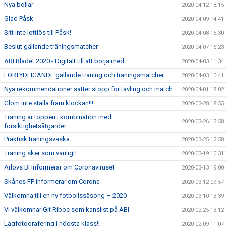
Nya bollar
2020-04-12 18:15
Glad Påsk
2020-04-09 14:41
Sitt inte lottlös till Påsk!
2020-04-08 15:30
Beslut gällande träningsmatcher
2020-04-07 16:23
ABI Bladet 2020 - Digitalt till att börja med
2020-04-03 11:34
FÖRTYDLIGANDE gällande träning och träningsmatcher
2020-04-03 10:41
Nya rekommendationer sätter stopp för tävling och match
2020-04-01 18:02
Glöm inte ställa fram klockan!!!
2020-03-28 18:55
Träning är toppen i kombination med
2020-03-26 13:58
försiktighetsåtgärder...
Praktisk träningsväska....
2020-03-25 12:58
Träning sker som vanligt!
2020-03-19 10:31
Arlövs BI Informerar om Coronaviruset
2020-03-13 19:00
Skånes FF informerar om Corona
2020-03-12 09:57
Välkomna till en ny fotbollssäsong – 2020
2020-03-10 13:39
Vi välkomnar Git Riboe som kanslist på ABI
2020-02-25 13:12
Lagfotografering i högsta klass!!
2020-02-09 11:07