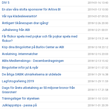
DIV 5
2019-01-16 13:40
En utav våra stolta sponsorer för Arlövs BI
2019-01-13 10:00
Vår nya klädesleverantör!
2019-01-07 09:55
Äntligen! Skånecupen drar igång!
2018-12-26 20:00
Julhälsning från ABI
2018-12-21 00:01
Får flickor spela med pojkar och får pojkar spela med
2018-12-19 21:44
flickor?
Köp dina Bingolotter på Burlöv Center av ABI
2018-12-18 23:12
Avslutning -Internmatcher
2018-12-15 23:03
ABIs Medlemsbingo - Decemberdragningen
2018-12-13 15:42
Bingolotter inför jul & nyår
2018-12-11 07:32
De årliga SABIK utmärkelserna är utdelade
2018-11-29 16:38
Lagfotografering 2019
2018-11-29 11:59
Dags för årets utbetalning av 50 miljoner kronor från
2018-11-17 21:58
Gräsroten!
Träningsläger för styrelsen
2018-11-10 13:51
Julklappstips - passa på
2018-11-01 20:39