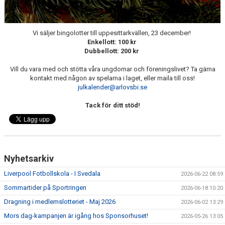
Vi säljer bingolotter till uppesittarkvällen, 23 december!
Enkellott: 100 kr
Dubbellott: 200 kr
Vill du vara med och stötta våra ungdomar och föreningslivet? Ta gärna
kontakt med någon av spelarna i laget, eller maila till oss!
julkalender@arlovsbi.se
Tack för ditt stöd!
Nyhetsarkiv
Liverpool Fotbollskola - I Svedala
2026-06-22 08:59
Sommartider på Sportringen
2026-06-18 10:20
Dragning i medlemslotteriet - Maj 2026
2026-06-02 13:29
Mors dag-kampanjen är igång hos Sponsorhuset!
2026-05-26 13:05