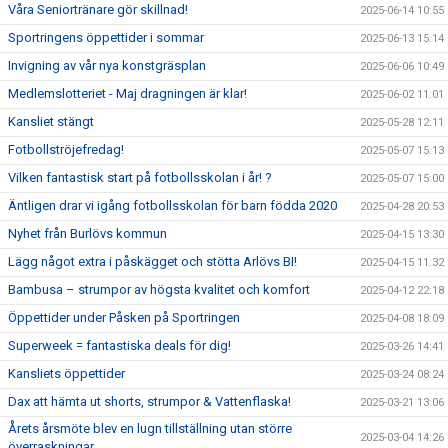
Våra Seniortränare gör skillnad!
2025-06-14 10:55
Sportringens öppettider i sommar
2025-06-13 15:14
Invigning av vår nya konstgräsplan
2025-06-06 10:49
Medlemslotteriet - Maj dragningen är klar!
2025-06-02 11:01
Kansliet stängt
2025-05-28 12:11
Fotbollströjefredag!
2025-05-07 15:13
Vilken fantastisk start på fotbollsskolan i år! ?
2025-05-07 15:00
Äntligen drar vi igång fotbollsskolan för barn födda 2020
2025-04-28 20:53
Nyhet från Burlövs kommun
2025-04-15 13:30
Lägg något extra i påskägget och stötta Arlövs BI!
2025-04-15 11:32
Bambusa – strumpor av högsta kvalitet och komfort
2025-04-12 22:18
Öppettider under Påsken på Sportringen
2025-04-08 18:09
Superweek = fantastiska deals för dig!
2025-03-26 14:41
Kansliets öppettider
2025-03-24 08:24
Dax att hämta ut shorts, strumpor & Vattenflaska!
2025-03-21 13:06
Årets årsmöte blev en lugn tillställning utan större
2025-03-04 14:26
överraskningar