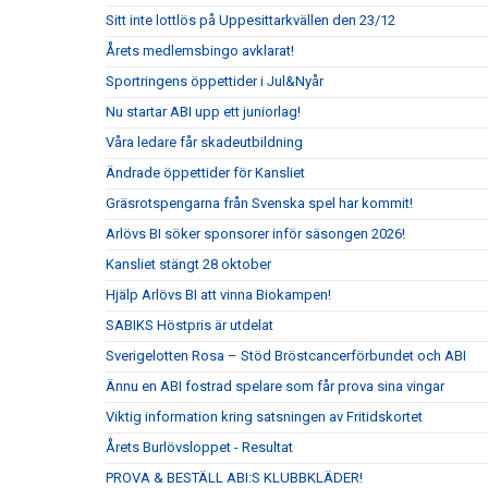
Sitt inte lottlös på Uppesittarkvällen den 23/12
Årets medlemsbingo avklarat!
Sportringens öppettider i Jul&Nyår
Nu startar ABI upp ett juniorlag!
Våra ledare får skadeutbildning
Ändrade öppettider för Kansliet
Gräsrotspengarna från Svenska spel har kommit!
Arlövs BI söker sponsorer inför säsongen 2026!
Kansliet stängt 28 oktober
Hjälp Arlövs BI att vinna Biokampen!
SABIKS Höstpris är utdelat
Sverigelotten Rosa – Stöd Bröstcancerförbundet och ABI
Ännu en ABI fostrad spelare som får prova sina vingar
Viktig information kring satsningen av Fritidskortet
Årets Burlövsloppet - Resultat
PROVA & BESTÄLL ABI:S KLUBBKLÄDER!