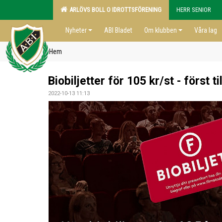
ARLÖVS BOLL O IDROTTSFÖRENING
HERR SENIOR
Nyheter
ABI Bladet
Om klubben
Våra lag
Hem
Biobiljetter för 105 kr/st - först ti
2022-10-13 11:13