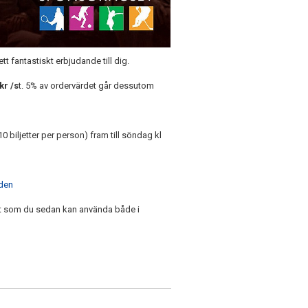
t fantastiskt erbjudande till dig.
kr /s
t. 5% av ordervärdet går dessutom
10 biljetter per person) fram till söndag kl
aden
rt som du sedan kan använda både i