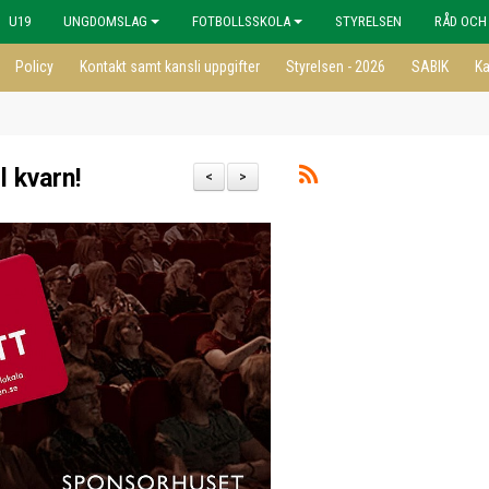
U19
UNGDOMSLAG
FOTBOLLSSKOLA
STYRELSEN
RÅD OCH
Policy
Kontakt samt kansli uppgifter
Styrelsen - 2026
SABIK
Ka
ll kvarn!
<
>