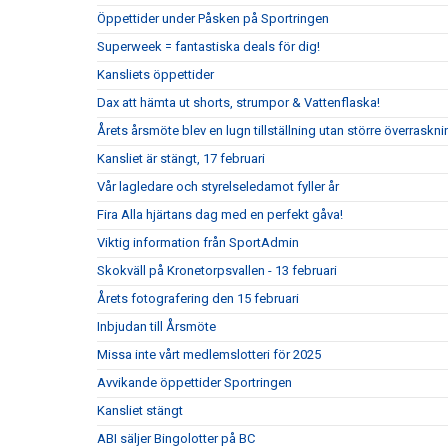
Öppettider under Påsken på Sportringen
Superweek = fantastiska deals för dig!
Kansliets öppettider
Dax att hämta ut shorts, strumpor & Vattenflaska!
Årets årsmöte blev en lugn tillställning utan större överraskni
Kansliet är stängt, 17 februari
Vår lagledare och styrelseledamot fyller år
Fira Alla hjärtans dag med en perfekt gåva!
Viktig information från SportAdmin
Skokväll på Kronetorpsvallen - 13 februari
Årets fotografering den 15 februari
Inbjudan till Årsmöte
Missa inte vårt medlemslotteri för 2025
Avvikande öppettider Sportringen
Kansliet stängt
ABI säljer Bingolotter på BC