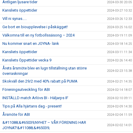
Äntligen ljusare tider
2024-03-30 20:05
Kansliets öppettider
2024-03-27 10:32
Vill ni synas…..
2024-03-26 12:33
Ge bort en bioupplevelse i påskägget!
2024-03-25 16:02
Välkomna till en ny fotbollssäsong – 2024
2024-03-19 11:09
Nu kommer snart en JOYNA- länk
2024-03-18 14:25
Kansliets öppettider
2024-03-11 11:34
Kansliets Öppettider vecka 9
2024-02-26 14:40
Årets årsmöte blev en lugn tillställning utan större
2024-02-23 15:38
överraskningar
Skokväll den 29/2 med 40% rabatt på PUMA
2024-02-21 14:35
Föreningsutveckling för ABI
2024-02-14 18:07
INSTÄLLD match Arlövs BI - Häljarps IF
2024-02-10 09:11
Tips på Alla hjärtans dag - present!
2024-02-09 14:30
Årsmöte för ABI
2024-02-04 11:59
&#11088;&#65039;NYHET – VÅR FÖRENING HAR
2024-02-02 14:01
JOYNAT!&#11088;&#65039;