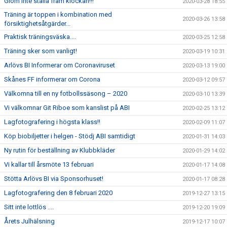
Glöm inte ställa fram klockan!!!
2020-03-28 18:55
Träning är toppen i kombination med
2020-03-26 13:58
försiktighetsåtgärder...
Praktisk träningsväska....
2020-03-25 12:58
Träning sker som vanligt!
2020-03-19 10:31
Arlövs BI Informerar om Coronaviruset
2020-03-13 19:00
Skånes FF informerar om Corona
2020-03-12 09:57
Välkomna till en ny fotbollssäsong – 2020
2020-03-10 13:39
Vi välkomnar Git Riboe som kanslist på ABI
2020-02-25 13:12
Lagfotografering i högsta klass!!
2020-02-09 11:07
Köp biobiljetter i helgen - Stödj ABI samtidigt
2020-01-31 14:03
Ny rutin för beställning av Klubbkläder
2020-01-29 14:02
Vi kallar till årsmöte 13 februari
2020-01-17 14:08
Stötta Arlövs BI via Sponsorhuset!
2020-01-17 08:28
Lagfotografering den 8 februari 2020
2019-12-27 13:15
Sitt inte lottlös ....
2019-12-20 19:09
Årets Julhälsning
2019-12-17 10:07