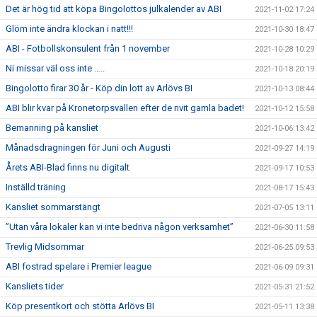
Det är hög tid att köpa Bingolottos julkalender av ABI
2021-11-02 17:24
Glöm inte ändra klockan i natt!!!
2021-10-30 18:47
ABI - Fotbollskonsulent från 1 november
2021-10-28 10:29
Ni missar väl oss inte …..
2021-10-18 20:19
Bingolotto firar 30 år - Köp din lott av Arlövs BI
2021-10-13 08:44
ABI blir kvar på Kronetorpsvallen efter de rivit gamla badet!
2021-10-12 15:58
Bemanning på kansliet
2021-10-06 13:42
Månadsdragningen för Juni och Augusti
2021-09-27 14:19
Årets ABI-Blad finns nu digitalt
2021-09-17 10:53
Inställd träning
2021-08-17 15:43
Kansliet sommarstängt
2021-07-05 13:11
”Utan våra lokaler kan vi inte bedriva någon verksamhet”
2021-06-30 11:58
Trevlig Midsommar
2021-06-25 09:53
ABI fostrad spelare i Premier league
2021-06-09 09:31
Kansliets tider
2021-05-31 21:52
Köp presentkort och stötta Arlövs BI
2021-05-11 13:38