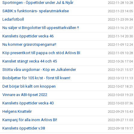
Sportringen - Öppettider under Jul & Nyår
2022-11-28 10:28
SABIK:s funktionärs- spelarutmärkelse
2022-11-23 14:05
Ledarfotboll
2022-11-23 09:34
Nu säljer vi Bingolotter till uppesittarkvällen !!
2022-11-16 21:07
Kansliets öppettider vecka 46
2022-11-14 20:30
Nu kommer gräsrotspengarna!!
2022-11-09 12:24
Köp presentkort till pappa och stöd Arlövs BI
2022-11-09 10:28
Kansliet stängt vecka 44 och 45
2022-10-26 17:04
Stötta våra ungdomar - Köp en Julkalender
2022-10-21 15:57
Biobiljetter för 105 kr/st - först till kvarn!
2022-10-13 11:13
Det börjar bli kallt om knoppen
2022-10-07 18:21
Vinnare av ABI-tipset 2022
2022-10-03 19:23
Kansliets öppettider vecka 40
2022-10-03 07:36
Helgens Knattelir
2022-09-29 15:43
Kampanj för alla inom Arlövs BI!
2022-09-27 11:03
Kansliets öppettider v.38
2022-09-18 19:17