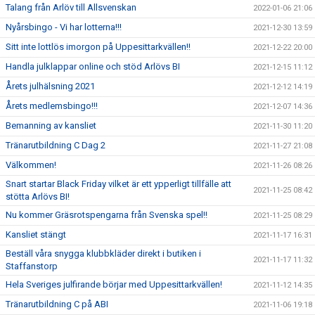
Talang från Arlöv till Allsvenskan
2022-01-06 21:06
Nyårsbingo - Vi har lotterna!!!
2021-12-30 13:59
Sitt inte lottlös imorgon på Uppesittarkvällen!!
2021-12-22 20:00
Handla julklappar online och stöd Arlövs BI
2021-12-15 11:12
Årets julhälsning 2021
2021-12-12 14:19
Årets medlemsbingo!!!
2021-12-07 14:36
Bemanning av kansliet
2021-11-30 11:20
Tränarutbildning C Dag 2
2021-11-27 21:08
Välkommen!
2021-11-26 08:26
Snart startar Black Friday vilket är ett ypperligt tillfälle att
2021-11-25 08:42
stötta Arlövs BI!
Nu kommer Gräsrotspengarna från Svenska spel!!
2021-11-25 08:29
Kansliet stängt
2021-11-17 16:31
Beställ våra snygga klubbkläder direkt i butiken i
2021-11-17 11:32
Staffanstorp
Hela Sveriges julfirande börjar med Uppesittarkvällen!
2021-11-12 14:35
Tränarutbildning C på ABI
2021-11-06 19:18