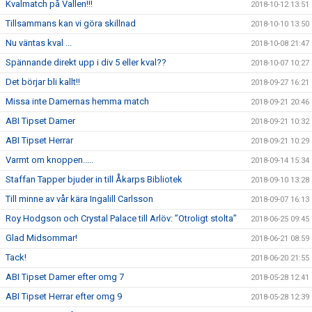
Kvalmatch på Vallen!!!
2018-10-12 13:51
Tillsammans kan vi göra skillnad
2018-10-10 13:50
Nu väntas kval ...
2018-10-08 21:47
Spännande direkt upp i div 5 eller kval??
2018-10-07 10:27
Det börjar bli kallt!!
2018-09-27 16:21
Missa inte Damernas hemma match
2018-09-21 20:46
ABI Tipset Damer
2018-09-21 10:32
ABI Tipset Herrar
2018-09-21 10:29
Varmt om knoppen.....
2018-09-14 15:34
Staffan Tapper bjuder in till Åkarps Bibliotek
2018-09-10 13:28
Till minne av vår kära Ingalill Carlsson
2018-09-07 16:13
Roy Hodgson och Crystal Palace till Arlöv: ”Otroligt stolta”
2018-06-25 09:45
Glad Midsommar!
2018-06-21 08:59
Tack!
2018-06-20 21:55
ABI Tipset Damer efter omg 7
2018-05-28 12:41
ABI Tipset Herrar efter omg 9
2018-05-28 12:39