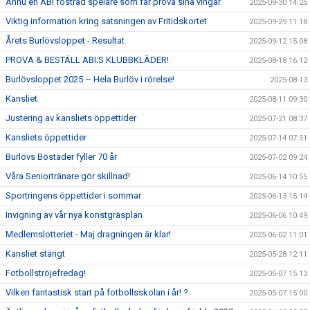
Ännu en ABI fostrad spelare som får prova sina vingar
2025-09-30 14:25
Viktig information kring satsningen av Fritidskortet
2025-09-29 11:18
Årets Burlövsloppet - Resultat
2025-09-12 15:08
PROVA & BESTÄLL ABI:S KLUBBKLÄDER!
2025-08-18 16:12
Burlövsloppet 2025 – Hela Burlöv i rörelse!
2025-08-13
Kansliet
2025-08-11 09:30
Justering av kansliets öppettider
2025-07-21 08:37
Kansliets öppettider
2025-07-14 07:51
Burlövs Bostäder fyller 70 år
2025-07-02 09:24
Våra Seniortränare gör skillnad!
2025-06-14 10:55
Sportringens öppettider i sommar
2025-06-13 15:14
Invigning av vår nya konstgräsplan
2025-06-06 10:49
Medlemslotteriet - Maj dragningen är klar!
2025-06-02 11:01
Kansliet stängt
2025-05-28 12:11
Fotbollströjefredag!
2025-05-07 15:13
Vilken fantastisk start på fotbollsskolan i år! ?
2025-05-07 15:00