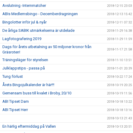
Avslutning -Internmatcher
2018-12-15 23:03
ABIs Medlemsbingo - Decemberdragningen
2018-12-13 15:42
Bingolotter inför jul & nyår
2018-12-11 07:32
De årliga SABIK utmärkelserna är utdelade
2018-11-29 16:38
Lagfotografering 2019
2018-11-29 11:59
Dags för årets utbetalning av 50 miljoner kronor från
2018-11-17 21:58
Gräsroten!
Träningsläger för styrelsen
2018-11-10 13:51
Julklappstips - passa på
2018-11-01 20:39
Tung förlust
2018-10-22 17:24
Årets Bingojulkalender är här!!!
2018-10-19 20:25
Gemensam buss till kvalet i Broby, 20/10
2018-10-19 11:56
ABI Tipset Dam
2018-10-18 13:22
ABI Tipset Herr
2018-10-18 13:16
2018-10-13 21:43
En härlig eftermiddag på Vallen
2018-10-13 20:51