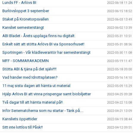
Lunds FF - Arlövs BI
2022-06-18 11:24
Burlövsloppet 3 september
2022-06-15 18:52
Staket på Kronetorpsvallen
2022-06-03 13:49
Kansliet semesterstängt
2022-06-02 13:39
ABI Bladet - Årets upplaga finns nu digitalt
2022-05-31 10:51
Enkelt sätt att stötta Arlövs BI via Sponsorhuset!
2022-05-31 08:56
Sportringen - Vår klädleverantör har semesterstängt
2022-05-30 11:08
MFF - SOMMARAKADEMIN
2022-05-19 11:47
Stötta ABI & tjäna på det själv!!!!
2022-05-18 09:00
Vad händer med Idrottsplatsen?
2022-05-16 14:10
11 maj sista dagen att hämta ut material
2022-05-09 15:29
Hjälp Arlövs BI att vinna prispengar samt biobiljetter
2022-04-25 09:28
Två dagar till att hämta material på!!
2022-04-22 15:08
Inför Seriematcherna som nu startar - Tänk på....
2022-04-21 13:09
Kansliets öppettider
2022-04-19 08:44
Sitt inte lottlös till Påsk!!
2022-04-12 09:51