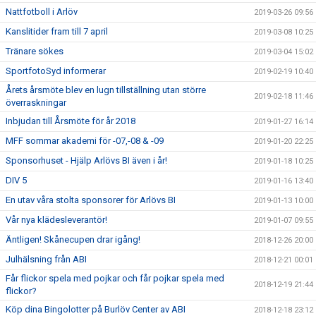
Nattfotboll i Arlöv
2019-03-26 09:56
Kanslitider fram till 7 april
2019-03-08 10:25
Tränare sökes
2019-03-04 15:02
SportfotoSyd informerar
2019-02-19 10:40
Årets årsmöte blev en lugn tillställning utan större
2019-02-18 11:46
överraskningar
Inbjudan till Årsmöte för år 2018
2019-01-27 16:14
MFF sommar akademi för -07,-08 & -09
2019-01-20 22:25
Sponsorhuset - Hjälp Arlövs BI även i år!
2019-01-18 10:25
DIV 5
2019-01-16 13:40
En utav våra stolta sponsorer för Arlövs BI
2019-01-13 10:00
Vår nya klädesleverantör!
2019-01-07 09:55
Äntligen! Skånecupen drar igång!
2018-12-26 20:00
Julhälsning från ABI
2018-12-21 00:01
Får flickor spela med pojkar och får pojkar spela med
2018-12-19 21:44
flickor?
Köp dina Bingolotter på Burlöv Center av ABI
2018-12-18 23:12