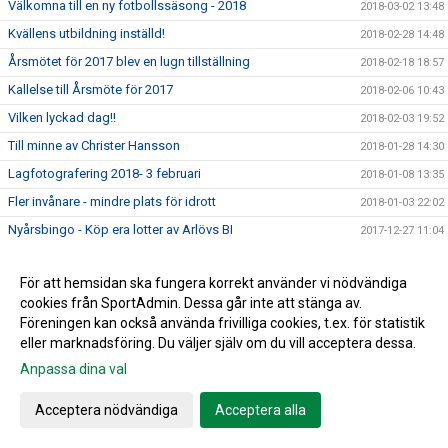
Välkomna till en ny fotbollssäsong - 2018
2018-03-02 13:48
Kvällens utbildning inställd!
2018-02-28 14:48
Årsmötet för 2017 blev en lugn tillställning
2018-02-18 18:57
Kallelse till Årsmöte för 2017
2018-02-06 10:43
Vilken lyckad dag!!
2018-02-03 19:52
Till minne av Christer Hansson
2018-01-28 14:30
Lagfotografering 2018- 3 februari
2018-01-08 13:35
Fler invånare - mindre plats för idrott
2018-01-03 22:02
Nyårsbingo - Köp era lotter av Arlövs BI
2017-12-27 11:04
Skånecupen startar Idag!!!
2017-12-26 12:10
För att hemsidan ska fungera korrekt använder vi nödvändiga
Årets Julhälsning
2017-12-19 14:59
cookies från SportAdmin. Dessa går inte att stänga av.
Bingolottos uppesittarekväll 23/12
2017-12-19 13:41
Föreningen kan också använda frivilliga cookies, t.ex. för statistik
December dragningen för medlemslotteriet
eller marknadsföring. Du väljer själv om du vill acceptera dessa.
2017-12-18 15:42
Anpassa dina val
MFFs Sommarakademi-Dax att anmäla sig!
2017-12-08 16:46
Utdelning från Gräsroten- Hjälp oss...
2017-11-29 10:26
Acceptera nödvändiga
Acceptera alla
SABIK - Utmärkelser 2017
2017-11-27 22:24