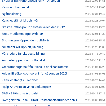
Skokväll på Kronetorpsvallen – 10 februari
2026-02-02 14:51
Kansliet obemannat
2026-01-14 13:06
Nyårshälsning
2025-12-31 19:47
Kansliet stängt jul och nyår
2025-12-23 09:07
Sitt inte lottlös på Uppesittarkvällen den 23/12
2025-12-21 15:23
Årets medlemsbingo avklarat!
2025-12-04 11:39
Sportringens öppettider i Jul&Nyår
2025-12-02 15:38
Nu startar ABI upp ett juniorlag!
2025-11-23 11:03
Våra ledare får skadeutbildning
2025-11-15 09:49
Ändrade öppettider för Kansliet
2025-11-10 11:18
Gräsrotspengarna från Svenska spel har kommit!
2025-11-07 15:23
Arlövs BI söker sponsorer inför säsongen 2026!
2025-11-06 15:06
Kansliet stängt 28 oktober
2025-10-28 14:49
Hjälp Arlövs BI att vinna Biokampen!
2025-10-24 13:05
SABIKS Höstpris är utdelat
2025-10-19 17:18
Sverigelotten Rosa – Stöd Bröstcancerförbundet och ABI
2025-10-08 13:54