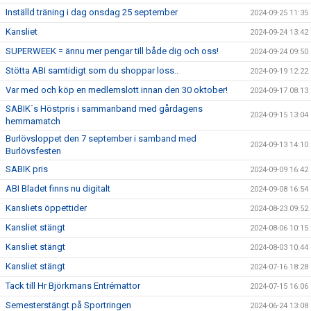
Inställd träning i dag onsdag 25 september
2024-09-25 11:35
Kansliet
2024-09-24 13:42
SUPERWEEK = ännu mer pengar till både dig och oss!
2024-09-24 09:50
Stötta ABI samtidigt som du shoppar loss..
2024-09-19 12:22
Var med och köp en medlemslott innan den 30 oktober!
2024-09-17 08:13
SABIK´s Höstpris i sammanband med gårdagens
2024-09-15 13:04
hemmamatch
Burlövsloppet den 7 september i samband med
2024-09-13 14:10
Burlövsfesten
SABIK pris
2024-09-09 16:42
ABI Bladet finns nu digitalt
2024-09-08 16:54
Kansliets öppettider
2024-08-23 09:52
Kansliet stängt
2024-08-06 10:15
Kansliet stängt
2024-08-03 10:44
Kansliet stängt
2024-07-16 18:28
Tack till Hr Björkmans Entrémattor
2024-07-15 16:06
Semesterstängt på Sportringen
2024-06-24 13:08