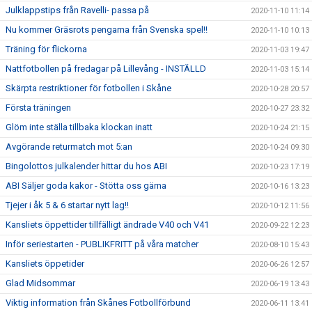
Julklappstips från Ravelli- passa på
2020-11-10 11:14
Nu kommer Gräsrots pengarna från Svenska spel!!
2020-11-10 10:13
Träning för flickorna
2020-11-03 19:47
Nattfotbollen på fredagar på Lillevång - INSTÄLLD
2020-11-03 15:14
Skärpta restriktioner för fotbollen i Skåne
2020-10-28 20:57
Första träningen
2020-10-27 23:32
Glöm inte ställa tillbaka klockan inatt
2020-10-24 21:15
Avgörande returmatch mot 5:an
2020-10-24 09:30
Bingolottos julkalender hittar du hos ABI
2020-10-23 17:19
ABI Säljer goda kakor - Stötta oss gärna
2020-10-16 13:23
Tjejer i åk 5 & 6 startar nytt lag!!
2020-10-12 11:56
Kansliets öppettider tillfälligt ändrade V40 och V41
2020-09-22 12:23
Inför seriestarten - PUBLIKFRITT på våra matcher
2020-08-10 15:43
Kansliets öppetider
2020-06-26 12:57
Glad Midsommar
2020-06-19 13:43
Viktig information från Skånes Fotbollförbund
2020-06-11 13:41