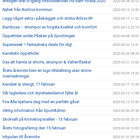
Äntligen drar vi igång fotbollsskolan för barn födda 2020
2025-04-28 20:53
Nyhet från Burlövs kommun
2025-04-15 13:30
Lägg något extra i påskägget och stötta Arlövs BI!
2025-04-15 11:32
Bambusa – strumpor av högsta kvalitet och komfort
2025-04-12 22:18
Öppettider under Påsken på Sportringen
2025-04-08 18:09
Superweek = fantastiska deals för dig!
2025-03-26 14:41
Kansliets öppettider
2025-03-24 08:24
Dax att hämta ut shorts, strumpor & Vattenflaska!
2025-03-21 13:06
Årets årsmöte blev en lugn tillställning utan större
2025-03-04 14:26
överraskningar
Kansliet är stängt, 17 februari
2025-02-17 15:34
Vår lagledare och styrelseledamot fyller år
2025-02-15 11:08
Fira Alla hjärtans dag med en perfekt gåva!
2025-02-12 13:20
Viktig information från SportAdmin
2025-02-06 09:38
Skokväll på Kronetorpsvallen - 13 februari
2025-02-05 20:21
Årets fotografering den 15 februari
2025-02-04 15:03
Inbjudan till Årsmöte
2025-01-31 09:18