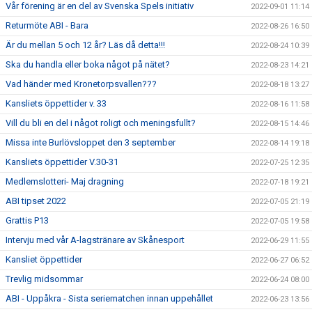
Vår förening är en del av Svenska Spels initiativ
2022-09-01 11:14
Returmöte ABI - Bara
2022-08-26 16:50
Är du mellan 5 och 12 år? Läs då detta!!!
2022-08-24 10:39
Ska du handla eller boka något på nätet?
2022-08-23 14:21
Vad händer med Kronetorpsvallen???
2022-08-18 13:27
Kansliets öppettider v. 33
2022-08-16 11:58
Vill du bli en del i något roligt och meningsfullt?
2022-08-15 14:46
Missa inte Burlövsloppet den 3 september
2022-08-14 19:18
Kansliets öppettider V.30-31
2022-07-25 12:35
Medlemslotteri- Maj dragning
2022-07-18 19:21
ABI tipset 2022
2022-07-05 21:19
Grattis P13
2022-07-05 19:58
Intervju med vår A-lagstränare av Skånesport
2022-06-29 11:55
Kansliet öppettider
2022-06-27 06:52
Trevlig midsommar
2022-06-24 08:00
ABI - Uppåkra - Sista seriematchen innan uppehållet
2022-06-23 13:56