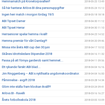
Hemmamatch på Kronetorpsvallen!!
2018-05-25 13:49
Så här hanterar Arlövs BI dina personuppgifter
2018-05-24 15:12
Ingen herr match i morgon lördag 19/5
2018-05-18 18:18
ABI Tipset Damer
2018-04-30 11:12
ABI Tipset Herrar
2018-04-30 11:10
Herrseniorer spelar hemma i kväll!
2018-04-23 14:52
Hemma premiär för vårt Damlag!!!
2018-04-20 09:46
Missa inte årets ABI cup den 30 juni
2018-04-17 10:52
Skånes Idrottsledare Stipendier-2018
2018-04-16 11:32
Passa på att förnya garderob samt hemmet....
2018-04-11 09:56
Ett rykande färskt ABI blad....
2018-04-04 16:16
Jim Ringgenberg – ABI:s nytillsatta ungdomskoordinator.
2018-04-04 16:00
Påminnelse - avgift 2018
2018-03-28 14:34
Glöm inte ställa fram klockan ikväll!!!
2018-03-24 09:41
Arlövs BI - Ravelli
2018-03-16 16:27
Årets fotbollsskola 2018
2018-03-05 10:09