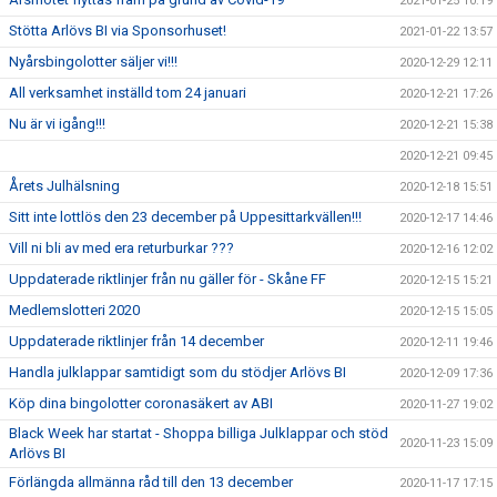
2021-01-25 10:19
Stötta Arlövs BI via Sponsorhuset!
2021-01-22 13:57
Nyårsbingolotter säljer vi!!!
2020-12-29 12:11
All verksamhet inställd tom 24 januari
2020-12-21 17:26
Nu är vi igång!!!
2020-12-21 15:38
2020-12-21 09:45
Årets Julhälsning
2020-12-18 15:51
Sitt inte lottlös den 23 december på Uppesittarkvällen!!!
2020-12-17 14:46
Vill ni bli av med era returburkar ???
2020-12-16 12:02
Uppdaterade riktlinjer från nu gäller för - Skåne FF
2020-12-15 15:21
Medlemslotteri 2020
2020-12-15 15:05
Uppdaterade riktlinjer från 14 december
2020-12-11 19:46
Handla julklappar samtidigt som du stödjer Arlövs BI
2020-12-09 17:36
Köp dina bingolotter coronasäkert av ABI
2020-11-27 19:02
Black Week har startat - Shoppa billiga Julklappar och stöd
2020-11-23 15:09
Arlövs BI
Förlängda allmänna råd till den 13 december
2020-11-17 17:15