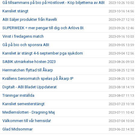
Gå tillsammans på bio på Höstlovet - Köp biljetterna av ABI
2023-10-26 10:02
Kansliet stängt
2023-10-16 14:56
ABI Säljer produkter från Ravelli
2023-09-27 12:10
SUPERWEEK = mer pengar till dig och Arlövs BI.
2023-09-26 12:46
Vinst i fredagens match
2023-09-16 10:03
Gå på bio och sponsra ABI
2023-09-05 13:59
Kansliet är stängt 4-6 september pga sjukdom
2023-09-04 12:56
SABIK utmärkelse hösten 2023
2023-08-26 09:53
Herrmatchen flyttad till Åkarp
2023-08-25 12:18
Kvällens Seniormatch spelas på Åkarp IP
2023-08-25 12:10
Digitalt - ABI Bladet Uppdaterat
2023-08-18 14:19
Träningar inställda
2023-08-07 11:13
Kansliet semesterstängt
2023-07-23 10:18
Medlemslotteri - Dragning Maj
2023-07-11 10:42
Välkommen till vår hemsida!
2023-07-04 10:04
Glad Midsommar
2023-06-22 14:32