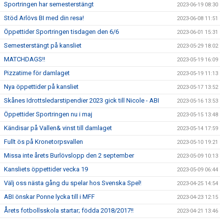
Sportringen har semesterstängt
2023-06-19 08:30
Stöd Arlövs BI med din resa!
2023-06-08 11:51
Öppettider Sportringen tisdagen den 6/6
2023-06-01 15:31
Semesterstängt på kansliet
2023-05-29 18:02
MATCHDAGS!!
2023-05-19 16:09
Pizzatime för damlaget
2023-05-19 11:13
Nya öppettider på kansliet
2023-05-17 13:52
Skånes Idrottsledarstipendier 2023 gick till Nicole - ABI
2023-05-16 13:53
Öppettider Sportringen nu i maj
2023-05-15 13:48
Kändisar på Vallen& vinst till damlaget
2023-05-14 17:59
Fullt ös på Kronetorpsvallen
2023-05-10 19:21
Missa inte årets Burlövslopp den 2 september
2023-05-09 10:13
Kansliets öppettider vecka 19
2023-05-09 06:44
Välj oss nästa gång du spelar hos Svenska Spel!
2023-04-25 14:54
ABI önskar Ponne lycka till i MFF
2023-04-23 12:15
Årets fotbollsskola startar; födda 2018/2017!!
2023-04-21 13:46