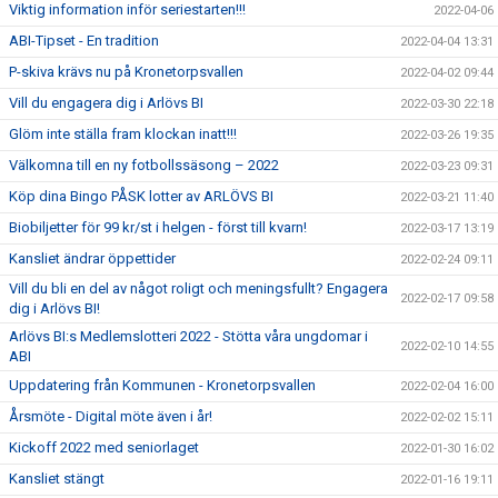
Viktig information inför seriestarten!!!
2022-04-06
ABI-Tipset - En tradition
2022-04-04 13:31
P-skiva krävs nu på Kronetorpsvallen
2022-04-02 09:44
Vill du engagera dig i Arlövs BI
2022-03-30 22:18
Glöm inte ställa fram klockan inatt!!!
2022-03-26 19:35
Välkomna till en ny fotbollssäsong – 2022
2022-03-23 09:31
Köp dina Bingo PÅSK lotter av ARLÖVS BI
2022-03-21 11:40
Biobiljetter för 99 kr/st i helgen - först till kvarn!
2022-03-17 13:19
Kansliet ändrar öppettider
2022-02-24 09:11
Vill du bli en del av något roligt och meningsfullt? Engagera
2022-02-17 09:58
dig i Arlövs BI!
Arlövs BI:s Medlemslotteri 2022 - Stötta våra ungdomar i
2022-02-10 14:55
ABI
Uppdatering från Kommunen - Kronetorpsvallen
2022-02-04 16:00
Årsmöte - Digital möte även i år!
2022-02-02 15:11
Kickoff 2022 med seniorlaget
2022-01-30 16:02
Kansliet stängt
2022-01-16 19:11