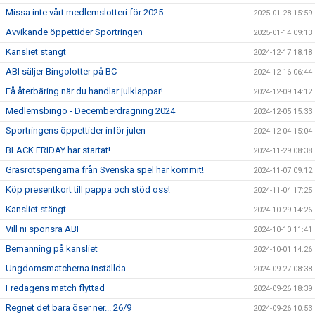
Missa inte vårt medlemslotteri för 2025
2025-01-28 15:59
Avvikande öppettider Sportringen
2025-01-14 09:13
Kansliet stängt
2024-12-17 18:18
ABI säljer Bingolotter på BC
2024-12-16 06:44
Få återbäring när du handlar julklappar!
2024-12-09 14:12
Medlemsbingo - Decemberdragning 2024
2024-12-05 15:33
Sportringens öppettider inför julen
2024-12-04 15:04
BLACK FRIDAY har startat!
2024-11-29 08:38
Gräsrotspengarna från Svenska spel har kommit!
2024-11-07 09:12
Köp presentkort till pappa och stöd oss!
2024-11-04 17:25
Kansliet stängt
2024-10-29 14:26
Vill ni sponsra ABI
2024-10-10 11:41
Bemanning på kansliet
2024-10-01 14:26
Ungdomsmatcherna inställda
2024-09-27 08:38
Fredagens match flyttad
2024-09-26 18:39
Regnet det bara öser ner... 26/9
2024-09-26 10:53