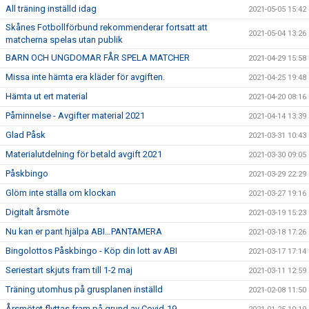
All träning inställd idag
2021-05-05 15:42
Skånes Fotbollförbund rekommenderar fortsatt att
2021-05-04 13:26
matcherna spelas utan publik
BARN OCH UNGDOMAR FÅR SPELA MATCHER
2021-04-29 15:58
Missa inte hämta era kläder för avgiften.
2021-04-25 19:48
Hämta ut ert material
2021-04-20 08:16
Påminnelse - Avgifter material 2021
2021-04-14 13:39
Glad Påsk
2021-03-31 10:43
Materialutdelning för betald avgift 2021
2021-03-30 09:05
Påskbingo
2021-03-29 22:29
Glöm inte ställa om klockan
2021-03-27 19:16
Digitalt årsmöte
2021-03-19 15:23
Nu kan er pant hjälpa ABI…PANTAMERA
2021-03-18 17:26
Bingolottos Påskbingo - Köp din lott av ABI
2021-03-17 17:14
Seriestart skjuts fram till 1-2 maj
2021-03-11 12:59
Träning utomhus på grusplanen inställd
2021-02-08 11:50
Årsmötet flyttas fram på grund av Covid-19