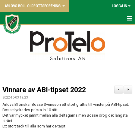
ARLÖVS BOLL O IDROTTSFÖRENING
LOGGA IN
NYHETER
HEM
ABI BLADET
OM KLUBBEN
VÅRA LAG
Vinnare av ABI-tipset 2022
<
>
POLICY
2022-10-03 19:23
Arlövs BI önskar Bosse Svensson ett stort grattis till vinster på ABI-tipset.
KONTAKT SAMT KANSLI UPPGIFTER
Bosse lyckades pricka in 10 rätt.
Det var mycket jämnt mellan alla deltagarna men Bosse drog det längsta
strået.
STYRELSEN - 2026
Ett stort tack till alla som har deltagit.