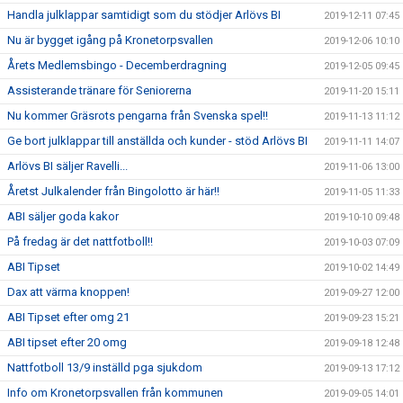
Handla julklappar samtidigt som du stödjer Arlövs BI
2019-12-11 07:45
Nu är bygget igång på Kronetorpsvallen
2019-12-06 10:10
Årets Medlemsbingo - Decemberdragning
2019-12-05 09:45
Assisterande tränare för Seniorerna
2019-11-20 15:11
Nu kommer Gräsrots pengarna från Svenska spel!!
2019-11-13 11:12
Ge bort julklappar till anställda och kunder - stöd Arlövs BI
2019-11-11 14:07
Arlövs BI säljer Ravelli...
2019-11-06 13:00
Åretst Julkalender från Bingolotto är här!!
2019-11-05 11:33
ABI säljer goda kakor
2019-10-10 09:48
På fredag är det nattfotboll!!
2019-10-03 07:09
ABI Tipset
2019-10-02 14:49
Dax att värma knoppen!
2019-09-27 12:00
ABI Tipset efter omg 21
2019-09-23 15:21
ABI tipset efter 20 omg
2019-09-18 12:48
Nattfotboll 13/9 inställd pga sjukdom
2019-09-13 17:12
Info om Kronetorpsvallen från kommunen
2019-09-05 14:01