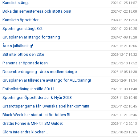
Kansliet stängt
2024-01-25 11:57
Boka din semesterresa och stötta oss!
2024-01-22 15:08
Kansliets öppettider
2024-01-22 12:53
Sportringen stängt 3/2
2024-01-22 10:25
Grusplanen är stängd för träning
2024-01-08 13:28
Årets julhälsning!
2023-12-21 10:06
Sitt inte lottlös den 23:e
2023-12-17 19:32
Planerna är öppnade igen
2023-12-10 17:52
Decemberdragning - årets medlemsbingo
2023-12-05 14:38
Grusplanen är tillsvidare avstängd för ALL träning!
2023-12-04 11:34
Fotbollsträning inställd 30/11
2023-11-30 11:48
Sportringen Öppettider Jul & Nyår 2023
2023-11-30 10:45
Gräsrotspengarna fån Svenska spel har kommit!!
2023-11-22 10:45
Black Week har startat - stöd Arlövs BI
2023-11-21 08:46
Grattis Ponne & MFF till SM Guldet
2023-11-12 20:13
Glöm inte ändra klockan…
2023-10-28 15:05