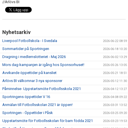
SABIK
//Arlövs BI
KALENDER
GDPR
Nyhetsarkiv
MATCHER
Liverpool Fotbollskola - I Svedala
2026-06-22 08:59
Sommartider på Sportringen
2026-06-18 10:20
VÅRA KLUBBKLÄDER
Dragning i medlemslotteriet - Maj 2026
2026-06-02 13:29
HITTA HIT
Mors dag-kampanjen är igång hos Sponsorhuset!
2026-05-26 13:05
Avvikande öppettider på kansliet
2026-05-21 18:51
Arlövs BI välkomnar 3 nya sponsorer
2026-05-12 11:30
Påminnelse- Uppstartsmöte Fotbollsskola 2021
2026-04-12 13:27
Sportringens öppettider V 16
2026-04-08 09:22
Anmälan till Fotbollsskolan 2021 är öppen!
2026-03-31 13:52
Sportringen - Öppettider i Påsk
2026-03-25 09:20
Uppstartsmöte för Fotbollsskolan för barn födda 2021
2026-03-23 19:53