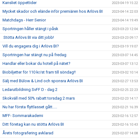
Kansliet öppettider
2023-04-19 15:22
Mycket skador och elände inför premiären hos Arlövs BI
2023-04-14 22:03
Matchdags - Herr Senior
2023-04-14 19:49
Sportringen håller stängt i påsk
2023-03-23 12:04
Stötta Arlövs BI via ditt jobb!
2023-03-23 09:17
Vill du engagera dig i Arlövs BI?
2023-03-19 19:07
Sportringen har stängt nu på fredag
2023-03-07 14:45
Handlar eller bokar du hotell på nätet?
2023-03-07 13:12
Biobiljetter för 110 kr/st fram till söndag!!
2023-03-02 10:14
Sälj med Bülow & Lind och sponsra Arlövs BI
2023-02-27 13:53
Ledarutbildning SvFF D - dag 2
2023-02-25 22:23
Skokväll med 50% rabatt torsdag 2 mars
2023-02-23 14:17
Nu har första flyttlasset gått.....
2023-02-21 16:39
MFF- Sommarakademi
2023-02-16 12:57
Ditt företag kan nu stötta Arlövs BI
2023-02-16 10:43
Årets fotografering avklarad
2023-02-07 14:08