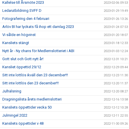
Kallelse till Årsmöte 2023
2023-02-06 09:53
Ledarutbildning SVFF D
2023-01-29 19:49
Fotografering den 4 februari
2023-01-26 13:26
Arlöv BI har lyckats få ihop ett damlag 2023
2023-01-24 07:53
Vi sålde en högvinst
2023-01-20 18:07
Kansliets stängt
2023-01-18 12:33
Nytt år - Ny chans för Medlemslotteriet i ABI
2023-01-03 12:24
Gott slut och Gott nytt år!
2022-12-31 10:21
Kansliet öppettid 29/12
2022-12-29 09:44
Sitt inte lottlös ikväll den 23 december!!!
2022-12-23 11:30
Sitt inte lottlös den 23 december!!!
2022-12-20 11:37
Julhälsning
2022-12-20 08:27
Dragningslista årets medlemslotteri
2022-12-16 13:58
Kansliets öppettider vecka 50
2022-12-12 10:28
Julmingel 2022
2022-12-11 22:55
Kansliets öppettider v 48
2022-11-30 09:26