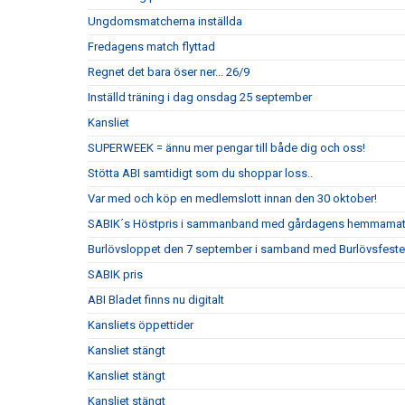
Ungdomsmatcherna inställda
Fredagens match flyttad
Regnet det bara öser ner... 26/9
Inställd träning i dag onsdag 25 september
Kansliet
SUPERWEEK = ännu mer pengar till både dig och oss!
Stötta ABI samtidigt som du shoppar loss..
Var med och köp en medlemslott innan den 30 oktober!
SABIK´s Höstpris i sammanband med gårdagens hemmama
Burlövsloppet den 7 september i samband med Burlövsfest
SABIK pris
ABI Bladet finns nu digitalt
Kansliets öppettider
Kansliet stängt
Kansliet stängt
Kansliet stängt