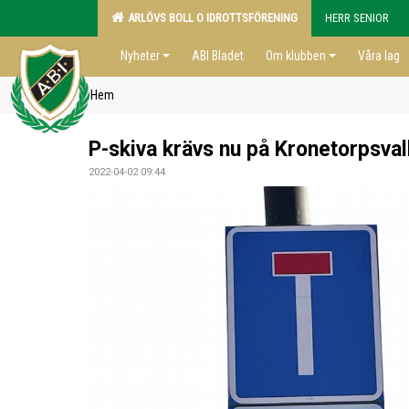
ARLÖVS BOLL O IDROTTSFÖRENING
HERR SENIOR
Nyheter
ABI Bladet
Om klubben
Våra lag
Hem
P-skiva krävs nu på Kronetorpsval
2022-04-02 09:44