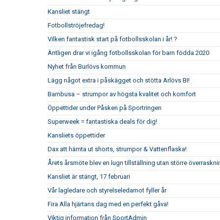
Kansliet stängt
Fotbollströjefredag!
Vilken fantastisk start på fotbollsskolan i år! ?
Äntligen drar vi igång fotbollsskolan för barn födda 2020
Nyhet från Burlövs kommun
Lägg något extra i påskägget och stötta Arlövs BI!
Bambusa – strumpor av högsta kvalitet och komfort
Öppettider under Påsken på Sportringen
Superweek = fantastiska deals för dig!
Kansliets öppettider
Dax att hämta ut shorts, strumpor & Vattenflaska!
Årets årsmöte blev en lugn tillställning utan större överraskni
Kansliet är stängt, 17 februari
Vår lagledare och styrelseledamot fyller år
Fira Alla hjärtans dag med en perfekt gåva!
Viktig information från SportAdmin