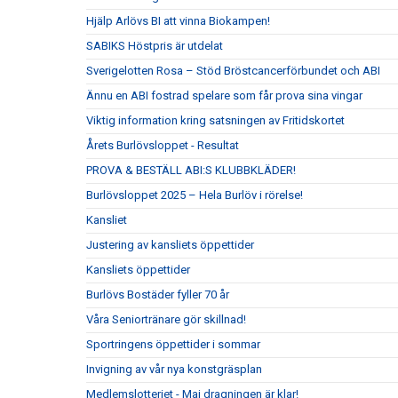
Hjälp Arlövs BI att vinna Biokampen!
SABIKS Höstpris är utdelat
Sverigelotten Rosa – Stöd Bröstcancerförbundet och ABI
Ännu en ABI fostrad spelare som får prova sina vingar
Viktig information kring satsningen av Fritidskortet
Årets Burlövsloppet - Resultat
PROVA & BESTÄLL ABI:S KLUBBKLÄDER!
Burlövsloppet 2025 – Hela Burlöv i rörelse!
Kansliet
Justering av kansliets öppettider
Kansliets öppettider
Burlövs Bostäder fyller 70 år
Våra Seniortränare gör skillnad!
Sportringens öppettider i sommar
Invigning av vår nya konstgräsplan
Medlemslotteriet - Maj dragningen är klar!