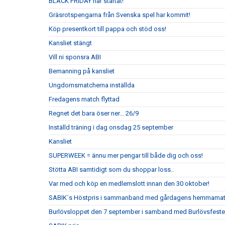
BLACK FRIDAY har startat!
Gräsrotspengarna från Svenska spel har kommit!
Köp presentkort till pappa och stöd oss!
Kansliet stängt
Vill ni sponsra ABI
Bemanning på kansliet
Ungdomsmatcherna inställda
Fredagens match flyttad
Regnet det bara öser ner... 26/9
Inställd träning i dag onsdag 25 september
Kansliet
SUPERWEEK = ännu mer pengar till både dig och oss!
Stötta ABI samtidigt som du shoppar loss..
Var med och köp en medlemslott innan den 30 oktober!
SABIK´s Höstpris i sammanband med gårdagens hemmama
Burlövsloppet den 7 september i samband med Burlövsfest