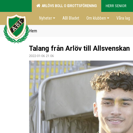
ARLÖVS BOLL O IDROTTSFÖRENING
HERR SENIOR
Nyheter
ABI Bladet
Om klubben
Våra lag
Hem
Talang från Arlöv till Allsvenskan
2022-01-06 21:06