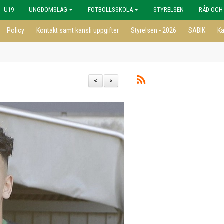
U19
UNGDOMSLAG
FOTBOLLSSKOLA
STYRELSEN
RÅD OCH
Policy
Kontakt samt kansli uppgifter
Styrelsen - 2026
SABIK
Ka
<
>