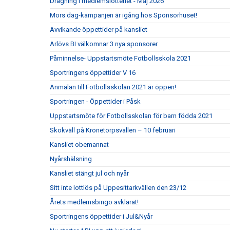
Dragning i medlemslotteriet - Maj 2026
Mors dag-kampanjen är igång hos Sponsorhuset!
Avvikande öppettider på kansliet
Arlövs BI välkomnar 3 nya sponsorer
Påminnelse- Uppstartsmöte Fotbollsskola 2021
Sportringens öppettider V 16
Anmälan till Fotbollsskolan 2021 är öppen!
Sportringen - Öppettider i Påsk
Uppstartsmöte för Fotbollsskolan för barn födda 2021
Skokväll på Kronetorpsvallen – 10 februari
Kansliet obemannat
Nyårshälsning
Kansliet stängt jul och nyår
Sitt inte lottlös på Uppesittarkvällen den 23/12
Årets medlemsbingo avklarat!
Sportringens öppettider i Jul&Nyår