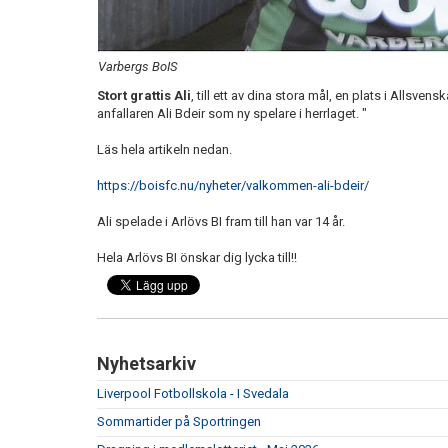
Varbergs BoIS
Stort grattis Ali
, till ett av dina stora mål, en plats i Allsve
anfallaren Ali Bdeir som ny spelare i herrlaget. "
Läs hela artikeln nedan.
https://boisfc.nu/nyheter/valkommen-ali-bdeir/
Ali spelade i Arlövs BI fram till han var 14 år.
Hela Arlövs BI önskar dig lycka till!!
Nyhetsarkiv
Liverpool Fotbollskola - I Svedala
Sommartider på Sportringen