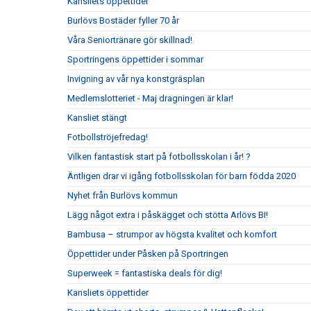
Kansliets öppettider
Burlövs Bostäder fyller 70 år
Våra Seniortränare gör skillnad!
Sportringens öppettider i sommar
Invigning av vår nya konstgräsplan
Medlemslotteriet - Maj dragningen är klar!
Kansliet stängt
Fotbollströjefredag!
Vilken fantastisk start på fotbollsskolan i år! ?
Äntligen drar vi igång fotbollsskolan för barn födda 2020
Nyhet från Burlövs kommun
Lägg något extra i påskägget och stötta Arlövs BI!
Bambusa – strumpor av högsta kvalitet och komfort
Öppettider under Påsken på Sportringen
Superweek = fantastiska deals för dig!
Kansliets öppettider