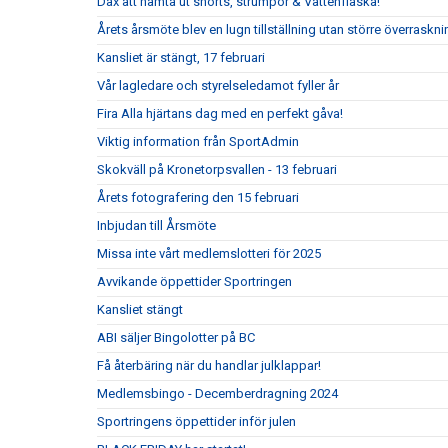
Dax att hämta ut shorts, strumpor & Vattenflaska!
Årets årsmöte blev en lugn tillställning utan större överraskni
Kansliet är stängt, 17 februari
Vår lagledare och styrelseledamot fyller år
Fira Alla hjärtans dag med en perfekt gåva!
Viktig information från SportAdmin
Skokväll på Kronetorpsvallen - 13 februari
Årets fotografering den 15 februari
Inbjudan till Årsmöte
Missa inte vårt medlemslotteri för 2025
Avvikande öppettider Sportringen
Kansliet stängt
ABI säljer Bingolotter på BC
Få återbäring när du handlar julklappar!
Medlemsbingo - Decemberdragning 2024
Sportringens öppettider inför julen