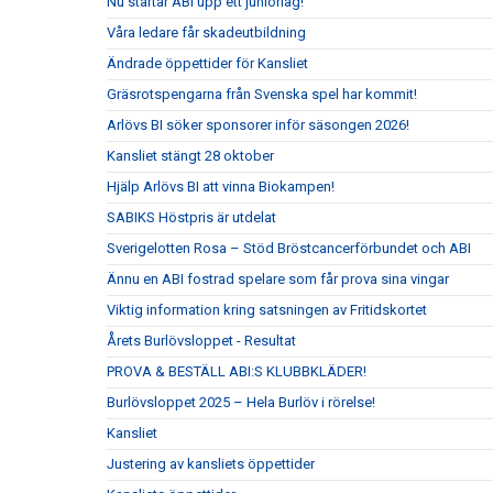
Nu startar ABI upp ett juniorlag!
Våra ledare får skadeutbildning
Ändrade öppettider för Kansliet
Gräsrotspengarna från Svenska spel har kommit!
Arlövs BI söker sponsorer inför säsongen 2026!
Kansliet stängt 28 oktober
Hjälp Arlövs BI att vinna Biokampen!
SABIKS Höstpris är utdelat
Sverigelotten Rosa – Stöd Bröstcancerförbundet och ABI
Ännu en ABI fostrad spelare som får prova sina vingar
Viktig information kring satsningen av Fritidskortet
Årets Burlövsloppet - Resultat
PROVA & BESTÄLL ABI:S KLUBBKLÄDER!
Burlövsloppet 2025 – Hela Burlöv i rörelse!
Kansliet
Justering av kansliets öppettider