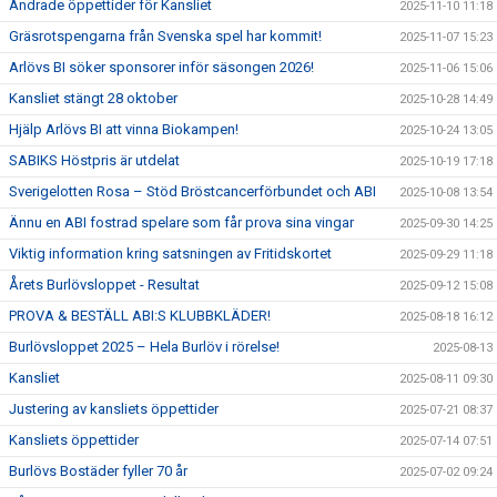
Ändrade öppettider för Kansliet
2025-11-10 11:18
Gräsrotspengarna från Svenska spel har kommit!
2025-11-07 15:23
Arlövs BI söker sponsorer inför säsongen 2026!
2025-11-06 15:06
Kansliet stängt 28 oktober
2025-10-28 14:49
Hjälp Arlövs BI att vinna Biokampen!
2025-10-24 13:05
SABIKS Höstpris är utdelat
2025-10-19 17:18
Sverigelotten Rosa – Stöd Bröstcancerförbundet och ABI
2025-10-08 13:54
Ännu en ABI fostrad spelare som får prova sina vingar
2025-09-30 14:25
Viktig information kring satsningen av Fritidskortet
2025-09-29 11:18
Årets Burlövsloppet - Resultat
2025-09-12 15:08
PROVA & BESTÄLL ABI:S KLUBBKLÄDER!
2025-08-18 16:12
Burlövsloppet 2025 – Hela Burlöv i rörelse!
2025-08-13
Kansliet
2025-08-11 09:30
Justering av kansliets öppettider
2025-07-21 08:37
Kansliets öppettider
2025-07-14 07:51
Burlövs Bostäder fyller 70 år
2025-07-02 09:24