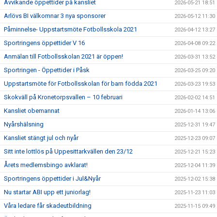
Avvikande öppettider på kansliet
2026-05-21 18:51
Arlövs BI välkomnar 3 nya sponsorer
2026-05-12 11:30
Påminnelse- Uppstartsmöte Fotbollsskola 2021
2026-04-12 13:27
Sportringens öppettider V 16
2026-04-08 09:22
Anmälan till Fotbollsskolan 2021 är öppen!
2026-03-31 13:52
Sportringen - Öppettider i Påsk
2026-03-25 09:20
Uppstartsmöte för Fotbollsskolan för barn födda 2021
2026-03-23 19:53
Skokväll på Kronetorpsvallen – 10 februari
2026-02-02 14:51
Kansliet obemannat
2026-01-14 13:06
Nyårshälsning
2025-12-31 19:47
Kansliet stängt jul och nyår
2025-12-23 09:07
Sitt inte lottlös på Uppesittarkvällen den 23/12
2025-12-21 15:23
Årets medlemsbingo avklarat!
2025-12-04 11:39
Sportringens öppettider i Jul&Nyår
2025-12-02 15:38
Nu startar ABI upp ett juniorlag!
2025-11-23 11:03
Våra ledare får skadeutbildning
2025-11-15 09:49