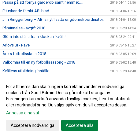
Passa på att förnya garderob samt hemmet....
2018-04-11 09:56
Ett rykande färskt ABI blad....
2018-04-04 16:16
Jim Ringgenberg – ABI:s nytillsatta ungdomskoordinator.
2018-04-04 16:00
Påminnelse - avgift 2018
2018-03-28 14:34
Glöm inte ställa fram klockan ikväll!!!
2018-03-24 09:41
Arlövs BI - Ravelli
2018-03-16 16:27
Årets fotbollsskola 2018
2018-03-05 10:09
Välkomna till en ny fotbollssäsong - 2018
2018-03-02 13:48
Kvällens utbildning inställd!
2018-02-28 14:48
Årsmötet för 2017 blev en lugn tillställning
2018-02-18 18:57
För att hemsidan ska fungera korrekt använder vi nödvändiga
Kallelse till Årsmöte för 2017
2018-02-06 10:43
cookies från SportAdmin. Dessa går inte att stänga av.
Vilken lyckad dag!!
2018-02-03 19:52
Föreningen kan också använda frivilliga cookies, t.ex. för statistik
eller marknadsföring. Du väljer själv om du vill acceptera dessa.
Till minne av Christer Hansson
2018-01-28 14:30
Anpassa dina val
Lagfotografering 2018- 3 februari
2018-01-08 13:35
Fler invånare - mindre plats för idrott
2018-01-03 22:02
Acceptera nödvändiga
Acceptera alla
Nyårsbingo - Köp era lotter av Arlövs BI
2017-12-27 11:04