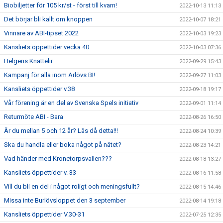
Biobiljetter för 105 kr/st - först till kvarn!
2022-10-13 11:13
Det börjar bli kallt om knoppen
2022-10-07 18:21
Vinnare av ABI-tipset 2022
2022-10-03 19:23
Kansliets öppettider vecka 40
2022-10-03 07:36
Helgens Knattelir
2022-09-29 15:43
Kampanj för alla inom Arlövs BI!
2022-09-27 11:03
Kansliets öppettider v.38
2022-09-18 19:17
Vår förening är en del av Svenska Spels initiativ
2022-09-01 11:14
Returmöte ABI - Bara
2022-08-26 16:50
Är du mellan 5 och 12 år? Läs då detta!!!
2022-08-24 10:39
Ska du handla eller boka något på nätet?
2022-08-23 14:21
Vad händer med Kronetorpsvallen???
2022-08-18 13:27
Kansliets öppettider v. 33
2022-08-16 11:58
Vill du bli en del i något roligt och meningsfullt?
2022-08-15 14:46
Missa inte Burlövsloppet den 3 september
2022-08-14 19:18
Kansliets öppettider V.30-31
2022-07-25 12:35