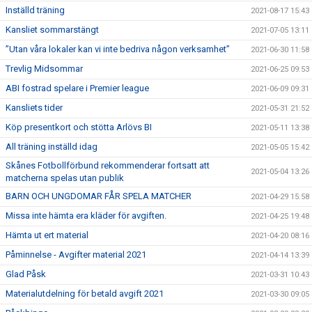
Inställd träning
2021-08-17 15:43
Kansliet sommarstängt
2021-07-05 13:11
”Utan våra lokaler kan vi inte bedriva någon verksamhet”
2021-06-30 11:58
Trevlig Midsommar
2021-06-25 09:53
ABI fostrad spelare i Premier league
2021-06-09 09:31
Kansliets tider
2021-05-31 21:52
Köp presentkort och stötta Arlövs BI
2021-05-11 13:38
All träning inställd idag
2021-05-05 15:42
Skånes Fotbollförbund rekommenderar fortsatt att
2021-05-04 13:26
matcherna spelas utan publik
BARN OCH UNGDOMAR FÅR SPELA MATCHER
2021-04-29 15:58
Missa inte hämta era kläder för avgiften.
2021-04-25 19:48
Hämta ut ert material
2021-04-20 08:16
Påminnelse - Avgifter material 2021
2021-04-14 13:39
Glad Påsk
2021-03-31 10:43
Materialutdelning för betald avgift 2021
2021-03-30 09:05