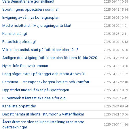
Våra Seniortränare gör skillnad!
2025-06-14 10:55
Sportringens öppettider i sommar
2025-06-13 15:14
Invigning av vår nya konstgräsplan
2025-06-06 10:49
Medlemslotteriet - Maj dragningen är klar!
2025-06-02 11:01
Kansliet stängt
2025-05-28 12:11
Fotbollströjefredag!
2025-05-07 15:13
Vilken fantastisk start på fotbollsskolan i år! ?
2025-05-07 15:00
Äntligen drar vi igång fotbollsskolan för barn födda 2020
2025-04-28 20:53
Nyhet från Burlövs kommun
2025-04-15 13:30
Lägg något extra i påskägget och stötta Arlövs BI!
2025-04-15 11:32
Bambusa – strumpor av högsta kvalitet och komfort
2025-04-12 22:18
Öppettider under Påsken på Sportringen
2025-04-08 18:09
Superweek = fantastiska deals för dig!
2025-03-26 14:41
Kansliets öppettider
2025-03-24 08:24
Dax att hämta ut shorts, strumpor & Vattenflaska!
2025-03-21 13:06
Årets årsmöte blev en lugn tillställning utan större
2025-03-04 14:26
överraskningar