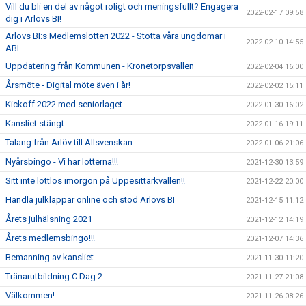
Vill du bli en del av något roligt och meningsfullt? Engagera
2022-02-17 09:58
dig i Arlövs BI!
Arlövs BI:s Medlemslotteri 2022 - Stötta våra ungdomar i
2022-02-10 14:55
ABI
Uppdatering från Kommunen - Kronetorpsvallen
2022-02-04 16:00
Årsmöte - Digital möte även i år!
2022-02-02 15:11
Kickoff 2022 med seniorlaget
2022-01-30 16:02
Kansliet stängt
2022-01-16 19:11
Talang från Arlöv till Allsvenskan
2022-01-06 21:06
Nyårsbingo - Vi har lotterna!!!
2021-12-30 13:59
Sitt inte lottlös imorgon på Uppesittarkvällen!!
2021-12-22 20:00
Handla julklappar online och stöd Arlövs BI
2021-12-15 11:12
Årets julhälsning 2021
2021-12-12 14:19
Årets medlemsbingo!!!
2021-12-07 14:36
Bemanning av kansliet
2021-11-30 11:20
Tränarutbildning C Dag 2
2021-11-27 21:08
Välkommen!
2021-11-26 08:26