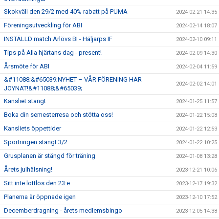
Skokväll den 29/2 med 40% rabatt på PUMA
2024-02-21 14:35
Föreningsutveckling för ABI
2024-02-14 18:07
INSTÄLLD match Arlövs BI - Häljarps IF
2024-02-10 09:11
Tips på Alla hjärtans dag - present!
2024-02-09 14:30
Årsmöte för ABI
2024-02-04 11:59
&#11088;&#65039;NYHET – VÅR FÖRENING HAR
2024-02-02 14:01
JOYNAT!&#11088;&#65039;
Kansliet stängt
2024-01-25 11:57
Boka din semesterresa och stötta oss!
2024-01-22 15:08
Kansliets öppettider
2024-01-22 12:53
Sportringen stängt 3/2
2024-01-22 10:25
Grusplanen är stängd för träning
2024-01-08 13:28
Årets julhälsning!
2023-12-21 10:06
Sitt inte lottlös den 23:e
2023-12-17 19:32
Planerna är öppnade igen
2023-12-10 17:52
Decemberdragning - årets medlemsbingo
2023-12-05 14:38