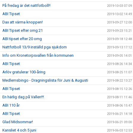
På fredag är det nattfotboll!!
2019-10-03 07:09
ABI Tipset
2019-10-02 14:49
Dax att värma knoppen!
2019-09-27 12:00
ABI Tipset efter omg 21
2019-09-23 15:21
ABI tipset efter 20 omg
2019-09-18 12:48
Nattfotboll 13/9 inställd pga sjukdom
2019-09-13 17:12
Info om Kronetorpsvallen från kommunen
2019-09-05 14:01
ABI Tipset
2019-08-26 14:34
Arlöv gratulerar 100-åring
2019-08-25 11:07
Medlemsbingo - Dragningslista för Juni & Augusti
2019-08-22 13:27
ABI Tipset
2019-08-15 12:26
En härlig dag på Vallen!!!
2019-08-11 11:46
ABI 110 år
2019-08-06 15:47
ABI Tipset
2019-06-21 14:18
Glad Midsommar!
2019-06-21 09:00
Kansliet 4 och 5 juni
2019-06-03 12:53