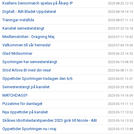
Kvällens Seniormatch spelas på Åkarp IP
2023-08-25 12:10
Digitalt - ABI Bladet Uppdaterat
2023-08-18 14:19
Träningar inställda
2023-08-07 11:13
Kansliet semesterstängt
2023-07-23 10:18
Medlemslotteri - Dragning Maj
2023-07-11 10:42
Välkommen till vår hemsida!
2023-07-04 10:04
Glad Midsommar
2023-06-22 14:32
Sportringen har semesterstängt
2023-06-19 08:30
Stöd Arlövs BI med din resa!
2023-06-08 11:51
Öppettider Sportringen tisdagen den 6/6
2023-06-01 15:31
Semesterstängt på kansliet
2023-05-29 18:02
MATCHDAGS!!
2023-05-19 16:09
Pizzatime för damlaget
2023-05-19 11:13
Nya öppettider på kansliet
2023-05-17 13:52
Skånes Idrottsledarstipendier 2023 gick till Nicole - ABI
2023-05-16 13:53
Öppettider Sportringen nu i maj
2023-05-15 13:48