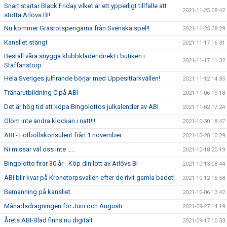
Snart startar Black Friday vilket är ett ypperligt tillfälle att
2021-11-25 08:42
stötta Arlövs BI!
Nu kommer Gräsrotspengarna från Svenska spel!!
2021-11-25 08:29
Kansliet stängt
2021-11-17 16:31
Beställ våra snygga klubbkläder direkt i butiken i
2021-11-17 11:32
Staffanstorp
Hela Sveriges julfirande börjar med Uppesittarkvällen!
2021-11-12 14:35
Tränarutbildning C på ABI
2021-11-06 19:18
Det är hög tid att köpa Bingolottos julkalender av ABI
2021-11-02 17:24
Glöm inte ändra klockan i natt!!!
2021-10-30 18:47
ABI - Fotbollskonsulent från 1 november
2021-10-28 10:29
Ni missar väl oss inte …..
2021-10-18 20:19
Bingolotto firar 30 år - Köp din lott av Arlövs BI
2021-10-13 08:44
ABI blir kvar på Kronetorpsvallen efter de rivit gamla badet!
2021-10-12 15:58
Bemanning på kansliet
2021-10-06 13:42
Månadsdragningen för Juni och Augusti
2021-09-27 14:19
Årets ABI-Blad finns nu digitalt
2021-09-17 10:53