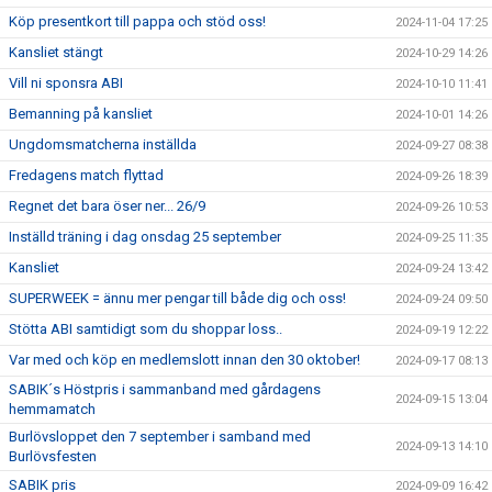
Köp presentkort till pappa och stöd oss!
2024-11-04 17:25
Kansliet stängt
2024-10-29 14:26
Vill ni sponsra ABI
2024-10-10 11:41
Bemanning på kansliet
2024-10-01 14:26
Ungdomsmatcherna inställda
2024-09-27 08:38
Fredagens match flyttad
2024-09-26 18:39
Regnet det bara öser ner... 26/9
2024-09-26 10:53
Inställd träning i dag onsdag 25 september
2024-09-25 11:35
Kansliet
2024-09-24 13:42
SUPERWEEK = ännu mer pengar till både dig och oss!
2024-09-24 09:50
Stötta ABI samtidigt som du shoppar loss..
2024-09-19 12:22
Var med och köp en medlemslott innan den 30 oktober!
2024-09-17 08:13
SABIK´s Höstpris i sammanband med gårdagens
2024-09-15 13:04
hemmamatch
Burlövsloppet den 7 september i samband med
2024-09-13 14:10
Burlövsfesten
SABIK pris
2024-09-09 16:42