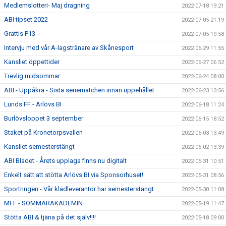
Medlemslotteri- Maj dragning
2022-07-18 19:21
ABI tipset 2022
2022-07-05 21:19
Grattis P13
2022-07-05 19:58
Intervju med vår A-lagstränare av Skånesport
2022-06-29 11:55
Kansliet öppettider
2022-06-27 06:52
Trevlig midsommar
2022-06-24 08:00
ABI - Uppåkra - Sista seriematchen innan uppehållet
2022-06-23 13:56
Lunds FF - Arlövs BI
2022-06-18 11:24
Burlövsloppet 3 september
2022-06-15 18:52
Staket på Kronetorpsvallen
2022-06-03 13:49
Kansliet semesterstängt
2022-06-02 13:39
ABI Bladet - Årets upplaga finns nu digitalt
2022-05-31 10:51
Enkelt sätt att stötta Arlövs BI via Sponsorhuset!
2022-05-31 08:56
Sportringen - Vår klädleverantör har semesterstängt
2022-05-30 11:08
MFF - SOMMARAKADEMIN
2022-05-19 11:47
Stötta ABI & tjäna på det själv!!!!
2022-05-18 09:00