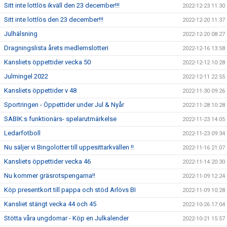
Sitt inte lottlös ikväll den 23 december!!!
2022-12-23 11:30
Sitt inte lottlös den 23 december!!!
2022-12-20 11:37
Julhälsning
2022-12-20 08:27
Dragningslista årets medlemslotteri
2022-12-16 13:58
Kansliets öppettider vecka 50
2022-12-12 10:28
Julmingel 2022
2022-12-11 22:55
Kansliets öppettider v 48
2022-11-30 09:26
Sportringen - Öppettider under Jul & Nyår
2022-11-28 10:28
SABIK:s funktionärs- spelarutmärkelse
2022-11-23 14:05
Ledarfotboll
2022-11-23 09:34
Nu säljer vi Bingolotter till uppesittarkvällen !!
2022-11-16 21:07
Kansliets öppettider vecka 46
2022-11-14 20:30
Nu kommer gräsrotspengarna!!
2022-11-09 12:24
Köp presentkort till pappa och stöd Arlövs BI
2022-11-09 10:28
Kansliet stängt vecka 44 och 45
2022-10-26 17:04
Stötta våra ungdomar - Köp en Julkalender
2022-10-21 15:57