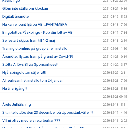
Påskbingo
2021-03-29 22:29
Glöm inte ställa om klockan
2021-03-27 19:16
Digitalt årsmöte
2021-03-19 15:23
Nu kan er pant hjälpa ABI…PANTAMERA
2021-03-18 17:26
Bingolottos Påskbingo - Köp din lott av ABI
2021-03-17 17:14
Seriestart skjuts fram till 1-2 maj
2021-03-11 12:59
Träning utomhus på grusplanen inställd
2021-02-08 11:50
Årsmötet flyttas fram på grund av Covid-19
2021-01-25 10:19
Stötta Arlövs BI via Sponsorhuset!
2021-01-22 13:57
Nyårsbingolotter säljer vi!!!
2020-12-29 12:11
All verksamhet inställd tom 24 januari
2020-12-21 17:26
Nu är vi igång!!!
2020-12-21 15:38
2020-12-21 09:45
Årets Julhälsning
2020-12-18 15:51
Sitt inte lottlös den 23 december på Uppesittarkvällen!!!
2020-12-17 14:46
Vill ni bli av med era returburkar ???
2020-12-16 12:02