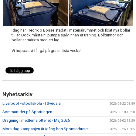
SABIK
KALENDER
GDPR
Idag har Fredrik o Bosse städat i materialrummet och fixat nya bollar
till er. Dock måste ni pumpa själv innan er träning. Bolltunnor och
MATCHER
bollar är märkta med ert lag.
Vi hoppas vi får gå på gräs nästa vecka!
VÅRA KLUBBKLÄDER
HITTA HIT
Nyhetsarkiv
Liverpool Fotbollskola - I Svedala
2026-06-22 08:59
Sommartider på Sportringen
2026-06-18 10:20
Dragning i medlemslotteriet - Maj 2026
2026-06-02 13:29
Mors dag-kampanjen är igång hos Sponsorhuset!
2026-05-26 13:05