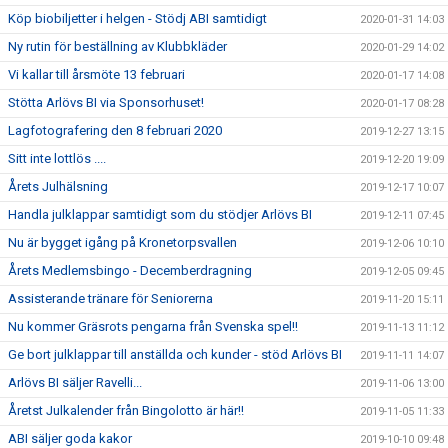
Köp biobiljetter i helgen - Stödj ABI samtidigt
2020-01-31 14:03
Ny rutin för beställning av Klubbkläder
2020-01-29 14:02
Vi kallar till årsmöte 13 februari
2020-01-17 14:08
Stötta Arlövs BI via Sponsorhuset!
2020-01-17 08:28
Lagfotografering den 8 februari 2020
2019-12-27 13:15
Sitt inte lottlös ....
2019-12-20 19:09
Årets Julhälsning
2019-12-17 10:07
Handla julklappar samtidigt som du stödjer Arlövs BI
2019-12-11 07:45
Nu är bygget igång på Kronetorpsvallen
2019-12-06 10:10
Årets Medlemsbingo - Decemberdragning
2019-12-05 09:45
Assisterande tränare för Seniorerna
2019-11-20 15:11
Nu kommer Gräsrots pengarna från Svenska spel!!
2019-11-13 11:12
Ge bort julklappar till anställda och kunder - stöd Arlövs BI
2019-11-11 14:07
Arlövs BI säljer Ravelli...
2019-11-06 13:00
Åretst Julkalender från Bingolotto är här!!
2019-11-05 11:33
ABI säljer goda kakor
2019-10-10 09:48