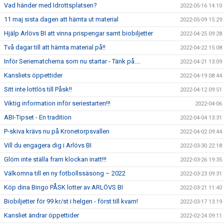
Vad händer med Idrottsplatsen?
2022-05-16 14:10
11 maj sista dagen att hämta ut material
2022-05-09 15:29
Hjälp Arlövs BI att vinna prispengar samt biobiljetter
2022-04-25 09:28
Två dagar till att hämta material på!!
2022-04-22 15:08
Inför Seriematcherna som nu startar - Tänk på....
2022-04-21 13:09
Kansliets öppettider
2022-04-19 08:44
Sitt inte lottlös till Påsk!!
2022-04-12 09:51
Viktig information inför seriestarten!!!
2022-04-06
ABI-Tipset - En tradition
2022-04-04 13:31
P-skiva krävs nu på Kronetorpsvallen
2022-04-02 09:44
Vill du engagera dig i Arlövs BI
2022-03-30 22:18
Glöm inte ställa fram klockan inatt!!!
2022-03-26 19:35
Välkomna till en ny fotbollssäsong – 2022
2022-03-23 09:31
Köp dina Bingo PÅSK lotter av ARLÖVS BI
2022-03-21 11:40
Biobiljetter för 99 kr/st i helgen - först till kvarn!
2022-03-17 13:19
Kansliet ändrar öppettider
2022-02-24 09:11