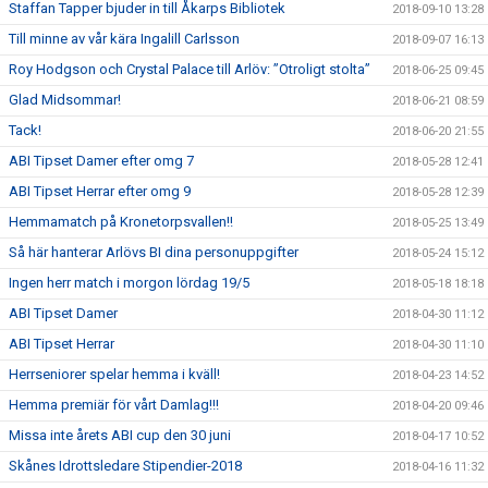
Staffan Tapper bjuder in till Åkarps Bibliotek
2018-09-10 13:28
Till minne av vår kära Ingalill Carlsson
2018-09-07 16:13
Roy Hodgson och Crystal Palace till Arlöv: ”Otroligt stolta”
2018-06-25 09:45
Glad Midsommar!
2018-06-21 08:59
Tack!
2018-06-20 21:55
ABI Tipset Damer efter omg 7
2018-05-28 12:41
ABI Tipset Herrar efter omg 9
2018-05-28 12:39
Hemmamatch på Kronetorpsvallen!!
2018-05-25 13:49
Så här hanterar Arlövs BI dina personuppgifter
2018-05-24 15:12
Ingen herr match i morgon lördag 19/5
2018-05-18 18:18
ABI Tipset Damer
2018-04-30 11:12
ABI Tipset Herrar
2018-04-30 11:10
Herrseniorer spelar hemma i kväll!
2018-04-23 14:52
Hemma premiär för vårt Damlag!!!
2018-04-20 09:46
Missa inte årets ABI cup den 30 juni
2018-04-17 10:52
Skånes Idrottsledare Stipendier-2018
2018-04-16 11:32