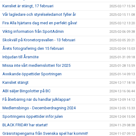
Kansliet är stängt, 17 februari
2025-02-17 15:34
Vår lagledare och styrelseledamot fyller år
2025-02-15 11:08
Fira Alla hjärtans dag med en perfekt gåva!
2025-02-12 13:20
Viktig information från SportAdmin
2025-02-06 09:38
Skokväll på Kronetorpsvallen - 13 februari
2025-02-05 20:21
Årets fotografering den 15 februari
2025-02-04 15:03
Inbjudan till Årsmöte
2025-01-31 09:18
Missa inte vårt medlemslotteri för 2025
2025-01-28 15:59
Avvikande öppettider Sportringen
2025-01-14 09:13
Kansliet stängt
2024-12-17 18:18
ABI säljer Bingolotter på BC
2024-12-16 06:44
Få återbäring när du handlar julklappar!
2024-12-09 14:12
Medlemsbingo - Decemberdragning 2024
2024-12-05 15:33
Sportringens öppettider inför julen
2024-12-04 15:04
BLACK FRIDAY har startat!
2024-11-29 08:38
Gräsrotspengarna från Svenska spel har kommit!
2024-11-07 09:12