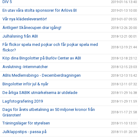
DIV 5
2019-01-16 13:40
En utav våra stolta sponsorer för Arlövs BI
2019-01-13 10:00
Vår nya klädesleverantör!
2019-01-07 09:55
Äntligen! Skånecupen drar igång!
2018-12-26 20:00
Julhälsning från ABI
2018-12-21 00:01
Får flickor spela med pojkar och får pojkar spela med
2018-12-19 21:44
flickor?
Köp dina Bingolotter på Burlöv Center av ABI
2018-12-18 23:12
Avslutning -Internmatcher
2018-12-15 23:03
ABIs Medlemsbingo - Decemberdragningen
2018-12-13 15:42
Bingolotter inför jul & nyår
2018-12-11 07:32
De årliga SABIK utmärkelserna är utdelade
2018-11-29 16:38
Lagfotografering 2019
2018-11-29 11:59
Dags för årets utbetalning av 50 miljoner kronor från
2018-11-17 21:58
Gräsroten!
Träningsläger för styrelsen
2018-11-10 13:51
Julklappstips - passa på
2018-11-01 20:39