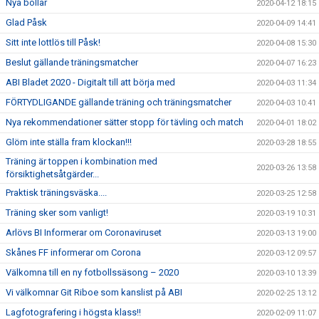
Nya bollar
2020-04-12 18:15
Glad Påsk
2020-04-09 14:41
Sitt inte lottlös till Påsk!
2020-04-08 15:30
Beslut gällande träningsmatcher
2020-04-07 16:23
ABI Bladet 2020 - Digitalt till att börja med
2020-04-03 11:34
FÖRTYDLIGANDE gällande träning och träningsmatcher
2020-04-03 10:41
Nya rekommendationer sätter stopp för tävling och match
2020-04-01 18:02
Glöm inte ställa fram klockan!!!
2020-03-28 18:55
Träning är toppen i kombination med
2020-03-26 13:58
försiktighetsåtgärder...
Praktisk träningsväska....
2020-03-25 12:58
Träning sker som vanligt!
2020-03-19 10:31
Arlövs BI Informerar om Coronaviruset
2020-03-13 19:00
Skånes FF informerar om Corona
2020-03-12 09:57
Välkomna till en ny fotbollssäsong – 2020
2020-03-10 13:39
Vi välkomnar Git Riboe som kanslist på ABI
2020-02-25 13:12
Lagfotografering i högsta klass!!
2020-02-09 11:07