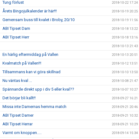
Tung förlust
2018-10-22 17:24
Årets Bingojulkalender är här!!!
2018-10-19 20:25
Gemensam buss till kvalet i Broby, 20/10
2018-10-19 11:56
ABI Tipset Dam
2018-10-18 13:22
ABI Tipset Herr
2018-10-18 13:16
2018-10-13 21:43
En härlig eftermiddag på Vallen
2018-10-13 20:51
Kvalmatch på Vallen!!!
2018-10-12 13:51
Tillsammans kan vi göra skillnad
2018-10-10 13:50
Nu väntas kval ...
2018-10-08 21:47
Spännande direkt upp i div 5 eller kval??
2018-10-07 10:27
Det börjar bli kallt!!
2018-09-27 16:21
Missa inte Damernas hemma match
2018-09-21 20:46
ABI Tipset Damer
2018-09-21 10:32
ABI Tipset Herrar
2018-09-21 10:29
Varmt om knoppen.....
2018-09-14 15:34