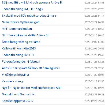
Sälj med Bülow & Lind och sponsra Arlövs BI
2023-02-27 13:53
Ledarutbildning SvFF D - dag 2
2023-02-25 22:23
Skokväll med 50% rabatt torsdag 2 mars
2023-02-23 14:17
Nu har första flyttlasset gått.....
2023-02-21 16:39
MFF- Sommarakademi
2023-02-16 12:57
Ditt företag kan nu stötta Arlövs BI
2023-02-16 10:43
Årets fotografering avklarad
2023-02-07 14:08
Kallelse till Årsmöte 2023
2023-02-06 09:53
Ledarutbildning SVFF D
2023-01-29 19:49
Fotografering den 4 februari
2023-01-26 13:26
Arlöv BI har lyckats få ihop ett damlag 2023
2023-01-24 07:53
Vi sålde en högvinst
2023-01-20 18:07
Kansliets stängt
2023-01-18 12:33
Nytt år - Ny chans för Medlemslotteriet i ABI
2023-01-03 12:24
Gott slut och Gott nytt år!
2022-12-31 10:21
Kansliet öppettid 29/12
2022-12-29 09:44