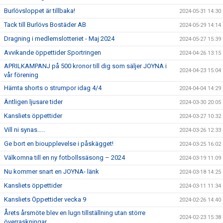
Burlövsloppet är tillbaka!
2024-05-31 14:30
Tack till Burlövs Bostäder AB
2024-05-29 14:14
Dragning i medlemslotteriet - Maj 2024
2024-05-27 15:39
Avvikande öppettider Sportringen
2024-04-26 13:15
APRILKAMPANJ på 500 kronor till dig som säljer JOYNA i
2024-04-23 15:04
vår förening
Hämta shorts o strumpor idag 4/4
2024-04-04 14:29
Äntligen ljusare tider
2024-03-30 20:05
Kansliets öppettider
2024-03-27 10:32
Vill ni synas…..
2024-03-26 12:33
Ge bort en bioupplevelse i påskägget!
2024-03-25 16:02
Välkomna till en ny fotbollssäsong – 2024
2024-03-19 11:09
Nu kommer snart en JOYNA- länk
2024-03-18 14:25
Kansliets öppettider
2024-03-11 11:34
Kansliets Öppettider vecka 9
2024-02-26 14:40
Årets årsmöte blev en lugn tillställning utan större
2024-02-23 15:38
överraskningar