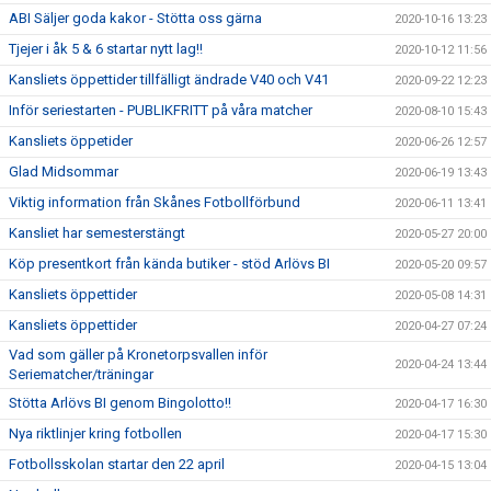
ABI Säljer goda kakor - Stötta oss gärna
2020-10-16 13:23
Tjejer i åk 5 & 6 startar nytt lag!!
2020-10-12 11:56
Kansliets öppettider tillfälligt ändrade V40 och V41
2020-09-22 12:23
Inför seriestarten - PUBLIKFRITT på våra matcher
2020-08-10 15:43
Kansliets öppetider
2020-06-26 12:57
Glad Midsommar
2020-06-19 13:43
Viktig information från Skånes Fotbollförbund
2020-06-11 13:41
Kansliet har semesterstängt
2020-05-27 20:00
Köp presentkort från kända butiker - stöd Arlövs BI
2020-05-20 09:57
Kansliets öppettider
2020-05-08 14:31
Kansliets öppettider
2020-04-27 07:24
Vad som gäller på Kronetorpsvallen inför
2020-04-24 13:44
Seriematcher/träningar
Stötta Arlövs BI genom Bingolotto!!
2020-04-17 16:30
Nya riktlinjer kring fotbollen
2020-04-17 15:30
Fotbollsskolan startar den 22 april
2020-04-15 13:04