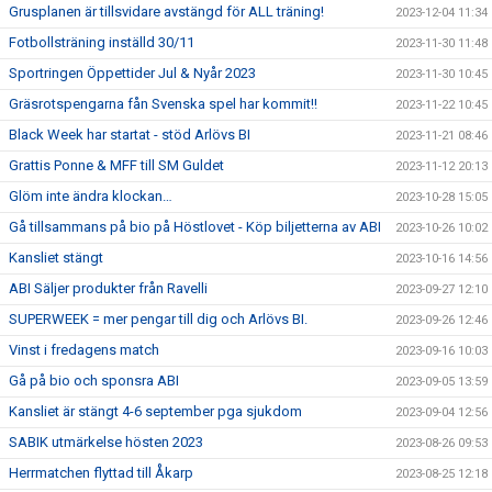
Grusplanen är tillsvidare avstängd för ALL träning!
2023-12-04 11:34
Fotbollsträning inställd 30/11
2023-11-30 11:48
Sportringen Öppettider Jul & Nyår 2023
2023-11-30 10:45
Gräsrotspengarna fån Svenska spel har kommit!!
2023-11-22 10:45
Black Week har startat - stöd Arlövs BI
2023-11-21 08:46
Grattis Ponne & MFF till SM Guldet
2023-11-12 20:13
Glöm inte ändra klockan…
2023-10-28 15:05
Gå tillsammans på bio på Höstlovet - Köp biljetterna av ABI
2023-10-26 10:02
Kansliet stängt
2023-10-16 14:56
ABI Säljer produkter från Ravelli
2023-09-27 12:10
SUPERWEEK = mer pengar till dig och Arlövs BI.
2023-09-26 12:46
Vinst i fredagens match
2023-09-16 10:03
Gå på bio och sponsra ABI
2023-09-05 13:59
Kansliet är stängt 4-6 september pga sjukdom
2023-09-04 12:56
SABIK utmärkelse hösten 2023
2023-08-26 09:53
Herrmatchen flyttad till Åkarp
2023-08-25 12:18