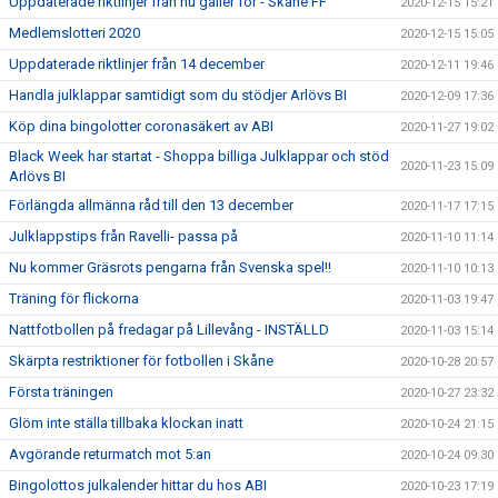
Uppdaterade riktlinjer från nu gäller för - Skåne FF
2020-12-15 15:21
Medlemslotteri 2020
2020-12-15 15:05
Uppdaterade riktlinjer från 14 december
2020-12-11 19:46
Handla julklappar samtidigt som du stödjer Arlövs BI
2020-12-09 17:36
Köp dina bingolotter coronasäkert av ABI
2020-11-27 19:02
Black Week har startat - Shoppa billiga Julklappar och stöd
2020-11-23 15:09
Arlövs BI
Förlängda allmänna råd till den 13 december
2020-11-17 17:15
Julklappstips från Ravelli- passa på
2020-11-10 11:14
Nu kommer Gräsrots pengarna från Svenska spel!!
2020-11-10 10:13
Träning för flickorna
2020-11-03 19:47
Nattfotbollen på fredagar på Lillevång - INSTÄLLD
2020-11-03 15:14
Skärpta restriktioner för fotbollen i Skåne
2020-10-28 20:57
Första träningen
2020-10-27 23:32
Glöm inte ställa tillbaka klockan inatt
2020-10-24 21:15
Avgörande returmatch mot 5:an
2020-10-24 09:30
Bingolottos julkalender hittar du hos ABI
2020-10-23 17:19