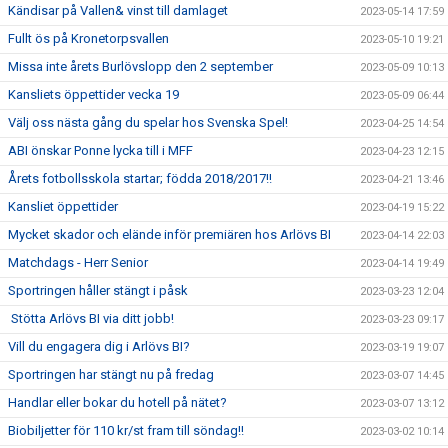
Kändisar på Vallen& vinst till damlaget
2023-05-14 17:59
Fullt ös på Kronetorpsvallen
2023-05-10 19:21
Missa inte årets Burlövslopp den 2 september
2023-05-09 10:13
Kansliets öppettider vecka 19
2023-05-09 06:44
Välj oss nästa gång du spelar hos Svenska Spel!
2023-04-25 14:54
ABI önskar Ponne lycka till i MFF
2023-04-23 12:15
Årets fotbollsskola startar; födda 2018/2017!!
2023-04-21 13:46
Kansliet öppettider
2023-04-19 15:22
Mycket skador och elände inför premiären hos Arlövs BI
2023-04-14 22:03
Matchdags - Herr Senior
2023-04-14 19:49
Sportringen håller stängt i påsk
2023-03-23 12:04
Stötta Arlövs BI via ditt jobb!
2023-03-23 09:17
Vill du engagera dig i Arlövs BI?
2023-03-19 19:07
Sportringen har stängt nu på fredag
2023-03-07 14:45
Handlar eller bokar du hotell på nätet?
2023-03-07 13:12
Biobiljetter för 110 kr/st fram till söndag!!
2023-03-02 10:14