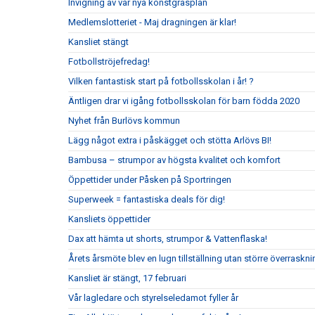
Invigning av vår nya konstgräsplan
Medlemslotteriet - Maj dragningen är klar!
Kansliet stängt
Fotbollströjefredag!
Vilken fantastisk start på fotbollsskolan i år! ?
Äntligen drar vi igång fotbollsskolan för barn födda 2020
Nyhet från Burlövs kommun
Lägg något extra i påskägget och stötta Arlövs BI!
Bambusa – strumpor av högsta kvalitet och komfort
Öppettider under Påsken på Sportringen
Superweek = fantastiska deals för dig!
Kansliets öppettider
Dax att hämta ut shorts, strumpor & Vattenflaska!
Årets årsmöte blev en lugn tillställning utan större överraskni
Kansliet är stängt, 17 februari
Vår lagledare och styrelseledamot fyller år