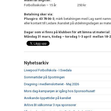
Material avgifter:
Fotbollsskolan – 15 år
250 kr
Betalning sker via:
Plusgiro: 43 78 06-3
, märk betalningen med Lag samt namne
eller kontant till Ledare /kansliet på utdelningsdagen av mater
Dagar som vi finns på klubben för att
lämna
ut material:
Måndag 31 mars, tisdag – torsdag 1-3 april mellan 18-
Nyhetsarkiv
Liverpool Fotbollskola - I Svedala
Sommartider på Sportringen
Dragning i medlemslotteriet - Maj 2026
Mors dag-kampanjen är igång hos Sponsorhuset!
Avvikande öppettider på kansliet
Arlövs BI välkomnar 3 nya sponsorer