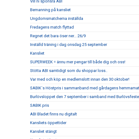
Vill ni sponsra ABI
Bemanning på kansliet
Ungdomsmatcherna inställda
Fredagens match flyttad
Regnet det bara öser ner... 26/9
Inställd träning i dag onsdag 25 september
Kansliet
SUPERWEEK = ännu mer pengar till både dig och oss!
Stötta ABI samtidigt som du shoppar loss..
Var med och köp en medlemslott innan den 30 oktober!
SABIK´s Höstpris i sammanband med gårdagens hemmama
Burlövsloppet den 7 september i samband med Burlövsfest
SABIK pris
ABI Bladet finns nu digitalt
Kansliets öppettider
Kansliet stängt