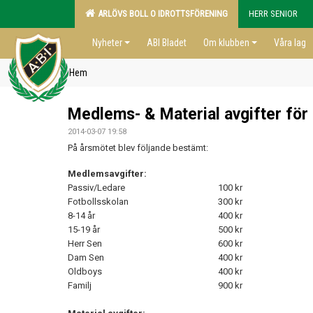
ARLÖVS BOLL O IDROTTSFÖRENING
HERR SENIOR
Nyheter
ABI Bladet
Om klubben
Våra lag
Hem
Medlems- & Material avgifter för
2014-03-07 19:58
På årsmötet blev följande bestämt:
Medlemsavgifter:
Passiv/Ledare
100 kr
Fotbollsskolan
300 kr
8-14 år
400 kr
15-19 år
500 kr
Herr Sen
600 kr
Dam Sen
400 kr
Oldboys
400 kr
Familj
900 kr