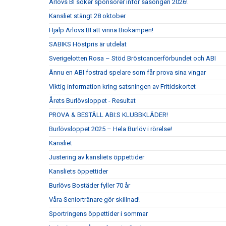
Arlövs BI söker sponsorer inför säsongen 2026!
Kansliet stängt 28 oktober
Hjälp Arlövs BI att vinna Biokampen!
SABIKS Höstpris är utdelat
Sverigelotten Rosa – Stöd Bröstcancerförbundet och ABI
Ännu en ABI fostrad spelare som får prova sina vingar
Viktig information kring satsningen av Fritidskortet
Årets Burlövsloppet - Resultat
PROVA & BESTÄLL ABI:S KLUBBKLÄDER!
Burlövsloppet 2025 – Hela Burlöv i rörelse!
Kansliet
Justering av kansliets öppettider
Kansliets öppettider
Burlövs Bostäder fyller 70 år
Våra Seniortränare gör skillnad!
Sportringens öppettider i sommar