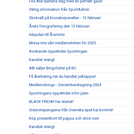
Fira Alla hjärtans dag med en perfekt gåva!
Viktig information från SportAdmin
Skokväll på Kronetorpsvallen - 13 februari
Årets fotografering den 15 februari
Inbjudan till Årsmöte
Missa inte vårt medlemslotteri för 2025
Avvikande öppettider Sportringen
Kansliet stängt
ABI säljer Bingolotter på BC
Få återbäring när du handlar julklappar!
Medlemsbingo - Decemberdragning 2024
Sportringens öppettider inför julen
BLACK FRIDAY har startat!
Gräsrotspengarna från Svenska spel har kommit!
Köp presentkort till pappa och stöd oss!
Kansliet stängt