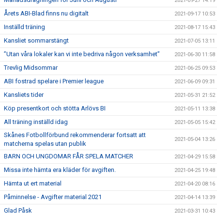
2021-09-27 14:19
Årets ABI-Blad finns nu digitalt
2021-09-17 10:53
Inställd träning
2021-08-17 15:43
Kansliet sommarstängt
2021-07-05 13:11
”Utan våra lokaler kan vi inte bedriva någon verksamhet”
2021-06-30 11:58
Trevlig Midsommar
2021-06-25 09:53
ABI fostrad spelare i Premier league
2021-06-09 09:31
Kansliets tider
2021-05-31 21:52
Köp presentkort och stötta Arlövs BI
2021-05-11 13:38
All träning inställd idag
2021-05-05 15:42
Skånes Fotbollförbund rekommenderar fortsatt att
2021-05-04 13:26
matcherna spelas utan publik
BARN OCH UNGDOMAR FÅR SPELA MATCHER
2021-04-29 15:58
Missa inte hämta era kläder för avgiften.
2021-04-25 19:48
Hämta ut ert material
2021-04-20 08:16
Påminnelse - Avgifter material 2021
2021-04-14 13:39
Glad Påsk
2021-03-31 10:43