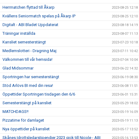
Herrmatchen flyttad till Åkarp
2023-08-25 12:18
Kvällens Seniormatch spelas på Åkarp IP
2023-08-25 12:10
Digitalt - ABI Bladet Uppdaterat
2023-08-18 14:19
Träningar inställda
2023-08-07 11:13
Kansliet semesterstängt
2023-07-23 10:18
Medlemslotteri - Dragning Maj
2023-07-11 10:42
Välkommen till vår hemsida!
2023-07-04 10:04
Glad Midsommar
2023-06-22 14:32
Sportringen har semesterstängt
2023-06-19 08:30
Stöd Arlövs BI med din resa!
2023-06-08 11:51
Öppettider Sportringen tisdagen den 6/6
2023-06-01 15:31
Semesterstängt på kansliet
2023-05-29 18:02
MATCHDAGS!!
2023-05-19 16:09
Pizzatime för damlaget
2023-05-19 11:13
Nya öppettider på kansliet
2023-05-17 13:52
Skånes Idrottsledarstipendier 2023 gick till Nicole - ABI
2023-05-16 13:53