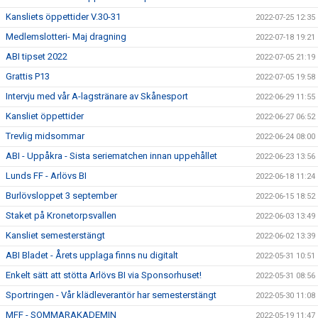
Kansliets öppettider V.30-31
2022-07-25 12:35
Medlemslotteri- Maj dragning
2022-07-18 19:21
ABI tipset 2022
2022-07-05 21:19
Grattis P13
2022-07-05 19:58
Intervju med vår A-lagstränare av Skånesport
2022-06-29 11:55
Kansliet öppettider
2022-06-27 06:52
Trevlig midsommar
2022-06-24 08:00
ABI - Uppåkra - Sista seriematchen innan uppehållet
2022-06-23 13:56
Lunds FF - Arlövs BI
2022-06-18 11:24
Burlövsloppet 3 september
2022-06-15 18:52
Staket på Kronetorpsvallen
2022-06-03 13:49
Kansliet semesterstängt
2022-06-02 13:39
ABI Bladet - Årets upplaga finns nu digitalt
2022-05-31 10:51
Enkelt sätt att stötta Arlövs BI via Sponsorhuset!
2022-05-31 08:56
Sportringen - Vår klädleverantör har semesterstängt
2022-05-30 11:08
MFF - SOMMARAKADEMIN
2022-05-19 11:47