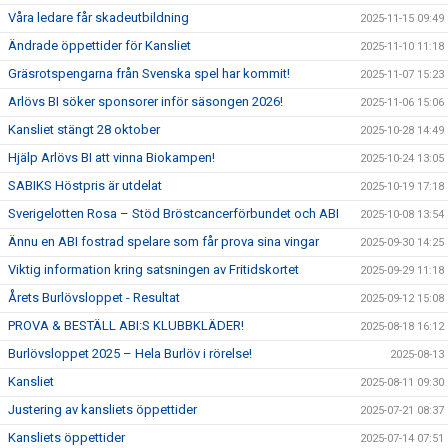
Våra ledare får skadeutbildning
2025-11-15 09:49
Ändrade öppettider för Kansliet
2025-11-10 11:18
Gräsrotspengarna från Svenska spel har kommit!
2025-11-07 15:23
Arlövs BI söker sponsorer inför säsongen 2026!
2025-11-06 15:06
Kansliet stängt 28 oktober
2025-10-28 14:49
Hjälp Arlövs BI att vinna Biokampen!
2025-10-24 13:05
SABIKS Höstpris är utdelat
2025-10-19 17:18
Sverigelotten Rosa – Stöd Bröstcancerförbundet och ABI
2025-10-08 13:54
Ännu en ABI fostrad spelare som får prova sina vingar
2025-09-30 14:25
Viktig information kring satsningen av Fritidskortet
2025-09-29 11:18
Årets Burlövsloppet - Resultat
2025-09-12 15:08
PROVA & BESTÄLL ABI:S KLUBBKLÄDER!
2025-08-18 16:12
Burlövsloppet 2025 – Hela Burlöv i rörelse!
2025-08-13
Kansliet
2025-08-11 09:30
Justering av kansliets öppettider
2025-07-21 08:37
Kansliets öppettider
2025-07-14 07:51