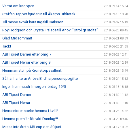
Varmt om knoppen.....
2018-09-14 15:34
Staffan Tapper bjuder in till Åkarps Bibliotek
2018-09-10 13:28
Till minne av vår kära Ingalill Carlsson
2018-09-07 16:13
Roy Hodgson och Crystal Palace till Arlöv: ”Otroligt stolta”
2018-06-25 09:45
Glad Midsommar!
2018-06-21 08:59
Tack!
2018-06-20 21:55
ABI Tipset Damer efter omg 7
2018-05-28 12:41
ABI Tipset Herrar efter omg 9
2018-05-28 12:39
Hemmamatch på Kronetorpsvallen!!
2018-05-25 13:49
Så här hanterar Arlövs BI dina personuppgifter
2018-05-24 15:12
Ingen herr match i morgon lördag 19/5
2018-05-18 18:18
ABI Tipset Damer
2018-04-30 11:12
ABI Tipset Herrar
2018-04-30 11:10
Herrseniorer spelar hemma i kväll!
2018-04-23 14:52
Hemma premiär för vårt Damlag!!!
2018-04-20 09:46
Missa inte årets ABI cup den 30 juni
2018-04-17 10:52