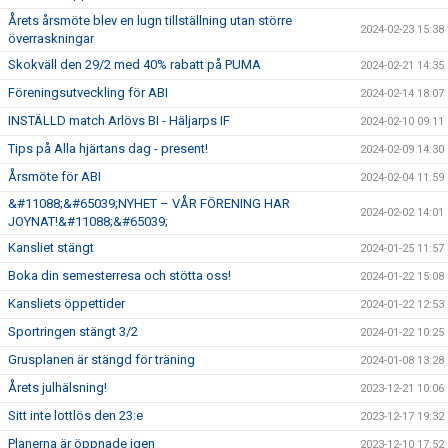
Årets årsmöte blev en lugn tillställning utan större
2024-02-23 15:38
överraskningar
Skokväll den 29/2 med 40% rabatt på PUMA
2024-02-21 14:35
Föreningsutveckling för ABI
2024-02-14 18:07
INSTÄLLD match Arlövs BI - Häljarps IF
2024-02-10 09:11
Tips på Alla hjärtans dag - present!
2024-02-09 14:30
Årsmöte för ABI
2024-02-04 11:59
&#11088;&#65039;NYHET – VÅR FÖRENING HAR
2024-02-02 14:01
JOYNAT!&#11088;&#65039;
Kansliet stängt
2024-01-25 11:57
Boka din semesterresa och stötta oss!
2024-01-22 15:08
Kansliets öppettider
2024-01-22 12:53
Sportringen stängt 3/2
2024-01-22 10:25
Grusplanen är stängd för träning
2024-01-08 13:28
Årets julhälsning!
2023-12-21 10:06
Sitt inte lottlös den 23:e
2023-12-17 19:32
Planerna är öppnade igen
2023-12-10 17:52