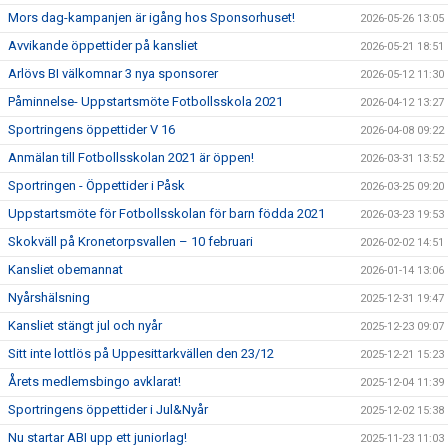
Mors dag-kampanjen är igång hos Sponsorhuset!
2026-05-26 13:05
Avvikande öppettider på kansliet
2026-05-21 18:51
Arlövs BI välkomnar 3 nya sponsorer
2026-05-12 11:30
Påminnelse- Uppstartsmöte Fotbollsskola 2021
2026-04-12 13:27
Sportringens öppettider V 16
2026-04-08 09:22
Anmälan till Fotbollsskolan 2021 är öppen!
2026-03-31 13:52
Sportringen - Öppettider i Påsk
2026-03-25 09:20
Uppstartsmöte för Fotbollsskolan för barn födda 2021
2026-03-23 19:53
Skokväll på Kronetorpsvallen – 10 februari
2026-02-02 14:51
Kansliet obemannat
2026-01-14 13:06
Nyårshälsning
2025-12-31 19:47
Kansliet stängt jul och nyår
2025-12-23 09:07
Sitt inte lottlös på Uppesittarkvällen den 23/12
2025-12-21 15:23
Årets medlemsbingo avklarat!
2025-12-04 11:39
Sportringens öppettider i Jul&Nyår
2025-12-02 15:38
Nu startar ABI upp ett juniorlag!
2025-11-23 11:03