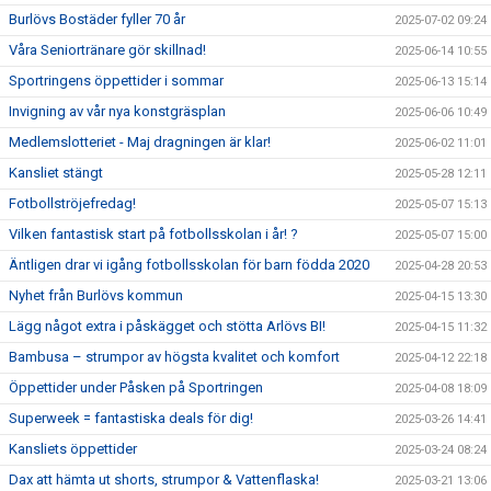
Burlövs Bostäder fyller 70 år
2025-07-02 09:24
Våra Seniortränare gör skillnad!
2025-06-14 10:55
Sportringens öppettider i sommar
2025-06-13 15:14
Invigning av vår nya konstgräsplan
2025-06-06 10:49
Medlemslotteriet - Maj dragningen är klar!
2025-06-02 11:01
Kansliet stängt
2025-05-28 12:11
Fotbollströjefredag!
2025-05-07 15:13
Vilken fantastisk start på fotbollsskolan i år! ?
2025-05-07 15:00
Äntligen drar vi igång fotbollsskolan för barn födda 2020
2025-04-28 20:53
Nyhet från Burlövs kommun
2025-04-15 13:30
Lägg något extra i påskägget och stötta Arlövs BI!
2025-04-15 11:32
Bambusa – strumpor av högsta kvalitet och komfort
2025-04-12 22:18
Öppettider under Påsken på Sportringen
2025-04-08 18:09
Superweek = fantastiska deals för dig!
2025-03-26 14:41
Kansliets öppettider
2025-03-24 08:24
Dax att hämta ut shorts, strumpor & Vattenflaska!
2025-03-21 13:06