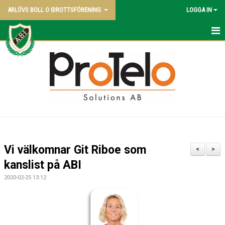
ARLÖVS BOLL O IDROTTSFÖRENING
LOGGA IN
NYHETER
HEM
ABI BLADET
OM KLUBBEN
VÅRA LAG
Vi välkomnar Git Riboe som
<
>
POLICY
kanslist på ABI
2020-02-25 13:12
KONTAKT SAMT KANSLI UPPGIFTER
STYRELSEN - 2026