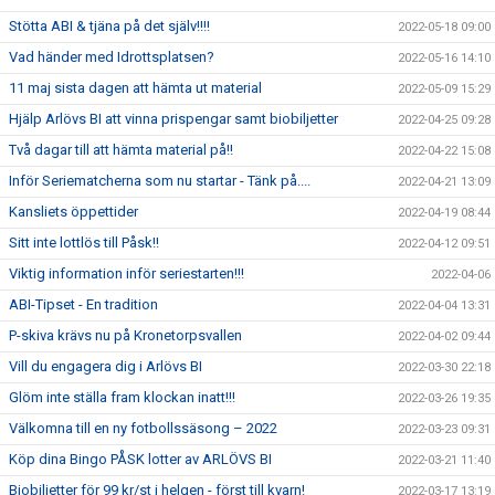
Stötta ABI & tjäna på det själv!!!!
2022-05-18 09:00
Vad händer med Idrottsplatsen?
2022-05-16 14:10
11 maj sista dagen att hämta ut material
2022-05-09 15:29
Hjälp Arlövs BI att vinna prispengar samt biobiljetter
2022-04-25 09:28
Två dagar till att hämta material på!!
2022-04-22 15:08
Inför Seriematcherna som nu startar - Tänk på....
2022-04-21 13:09
Kansliets öppettider
2022-04-19 08:44
Sitt inte lottlös till Påsk!!
2022-04-12 09:51
Viktig information inför seriestarten!!!
2022-04-06
ABI-Tipset - En tradition
2022-04-04 13:31
P-skiva krävs nu på Kronetorpsvallen
2022-04-02 09:44
Vill du engagera dig i Arlövs BI
2022-03-30 22:18
Glöm inte ställa fram klockan inatt!!!
2022-03-26 19:35
Välkomna till en ny fotbollssäsong – 2022
2022-03-23 09:31
Köp dina Bingo PÅSK lotter av ARLÖVS BI
2022-03-21 11:40
Biobiljetter för 99 kr/st i helgen - först till kvarn!
2022-03-17 13:19