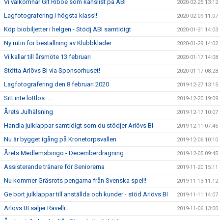
Vi välkomnar Git Riboe som kanslist på ABI
2020-02-25 13:12
Lagfotografering i högsta klass!!
2020-02-09 11:07
Köp biobiljetter i helgen - Stödj ABI samtidigt
2020-01-31 14:03
Ny rutin för beställning av Klubbkläder
2020-01-29 14:02
Vi kallar till årsmöte 13 februari
2020-01-17 14:08
Stötta Arlövs BI via Sponsorhuset!
2020-01-17 08:28
Lagfotografering den 8 februari 2020
2019-12-27 13:15
Sitt inte lottlös ....
2019-12-20 19:09
Årets Julhälsning
2019-12-17 10:07
Handla julklappar samtidigt som du stödjer Arlövs BI
2019-12-11 07:45
Nu är bygget igång på Kronetorpsvallen
2019-12-06 10:10
Årets Medlemsbingo - Decemberdragning
2019-12-05 09:45
Assisterande tränare för Seniorerna
2019-11-20 15:11
Nu kommer Gräsrots pengarna från Svenska spel!!
2019-11-13 11:12
Ge bort julklappar till anställda och kunder - stöd Arlövs BI
2019-11-11 14:07
Arlövs BI säljer Ravelli...
2019-11-06 13:00