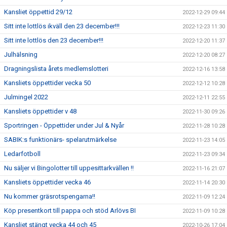
Kansliet öppettid 29/12
2022-12-29 09:44
Sitt inte lottlös ikväll den 23 december!!!
2022-12-23 11:30
Sitt inte lottlös den 23 december!!!
2022-12-20 11:37
Julhälsning
2022-12-20 08:27
Dragningslista årets medlemslotteri
2022-12-16 13:58
Kansliets öppettider vecka 50
2022-12-12 10:28
Julmingel 2022
2022-12-11 22:55
Kansliets öppettider v 48
2022-11-30 09:26
Sportringen - Öppettider under Jul & Nyår
2022-11-28 10:28
SABIK:s funktionärs- spelarutmärkelse
2022-11-23 14:05
Ledarfotboll
2022-11-23 09:34
Nu säljer vi Bingolotter till uppesittarkvällen !!
2022-11-16 21:07
Kansliets öppettider vecka 46
2022-11-14 20:30
Nu kommer gräsrotspengarna!!
2022-11-09 12:24
Köp presentkort till pappa och stöd Arlövs BI
2022-11-09 10:28
Kansliet stängt vecka 44 och 45
2022-10-26 17:04