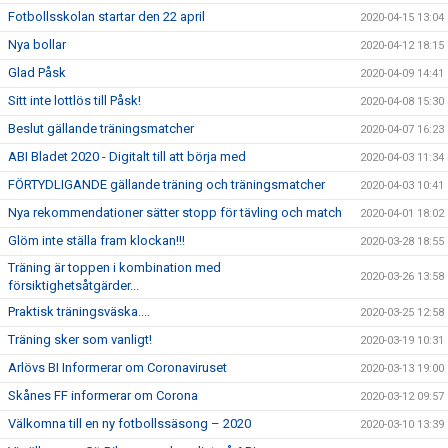
Fotbollsskolan startar den 22 april
2020-04-15 13:04
Nya bollar
2020-04-12 18:15
Glad Påsk
2020-04-09 14:41
Sitt inte lottlös till Påsk!
2020-04-08 15:30
Beslut gällande träningsmatcher
2020-04-07 16:23
ABI Bladet 2020 - Digitalt till att börja med
2020-04-03 11:34
FÖRTYDLIGANDE gällande träning och träningsmatcher
2020-04-03 10:41
Nya rekommendationer sätter stopp för tävling och match
2020-04-01 18:02
Glöm inte ställa fram klockan!!!
2020-03-28 18:55
Träning är toppen i kombination med
2020-03-26 13:58
försiktighetsåtgärder...
Praktisk träningsväska....
2020-03-25 12:58
Träning sker som vanligt!
2020-03-19 10:31
Arlövs BI Informerar om Coronaviruset
2020-03-13 19:00
Skånes FF informerar om Corona
2020-03-12 09:57
Välkomna till en ny fotbollssäsong – 2020
2020-03-10 13:39