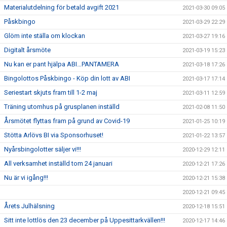
Materialutdelning för betald avgift 2021
2021-03-30 09:05
Påskbingo
2021-03-29 22:29
Glöm inte ställa om klockan
2021-03-27 19:16
Digitalt årsmöte
2021-03-19 15:23
Nu kan er pant hjälpa ABI…PANTAMERA
2021-03-18 17:26
Bingolottos Påskbingo - Köp din lott av ABI
2021-03-17 17:14
Seriestart skjuts fram till 1-2 maj
2021-03-11 12:59
Träning utomhus på grusplanen inställd
2021-02-08 11:50
Årsmötet flyttas fram på grund av Covid-19
2021-01-25 10:19
Stötta Arlövs BI via Sponsorhuset!
2021-01-22 13:57
Nyårsbingolotter säljer vi!!!
2020-12-29 12:11
All verksamhet inställd tom 24 januari
2020-12-21 17:26
Nu är vi igång!!!
2020-12-21 15:38
2020-12-21 09:45
Årets Julhälsning
2020-12-18 15:51
Sitt inte lottlös den 23 december på Uppesittarkvällen!!!
2020-12-17 14:46