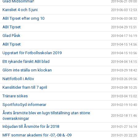
Glad Midsommar!
2019-06-21 09:00
Kansliet 4 och 5 juni
2019-06-03 12:53
ABI Tipset efter omg 10
2019-06-03 08:32
ABI Tipset
2019-04-29 15:51
Glad Påsk
2019-04-17 16:19
ABI Tipset
2019-04-15 14:56
Uppstart för Fotbollsskolan 2019
2019-04-15 10:56
Ett rykande färskt ABI blad
2019-04-04 14:15
Glöm inte ställa om klockan
2019-03-29 18:42
Nattfotboll i Arlöv
2019-03-26 09:56
Kanslitider fram till 7 april
2019-03-08 10:25
Tränare sökes
2019-03-04 15:02
SportfotoSyd informerar
2019-02-19 10:40
Årets årsmöte blev en lugn tillställning utan större
2019-02-18 11:46
överraskningar
Inbjudan till Årsmöte för år 2018
2019-01-27 16:14
MFF sommar akademi för -07,-08 & -09
2019-01-20 22:25