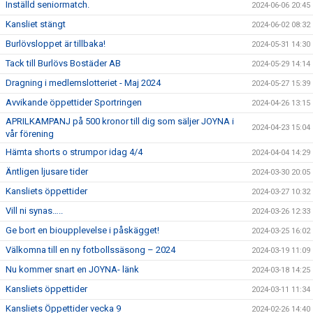
Inställd seniormatch.
2024-06-06 20:45
Kansliet stängt
2024-06-02 08:32
Burlövsloppet är tillbaka!
2024-05-31 14:30
Tack till Burlövs Bostäder AB
2024-05-29 14:14
Dragning i medlemslotteriet - Maj 2024
2024-05-27 15:39
Avvikande öppettider Sportringen
2024-04-26 13:15
APRILKAMPANJ på 500 kronor till dig som säljer JOYNA i
2024-04-23 15:04
vår förening
Hämta shorts o strumpor idag 4/4
2024-04-04 14:29
Äntligen ljusare tider
2024-03-30 20:05
Kansliets öppettider
2024-03-27 10:32
Vill ni synas…..
2024-03-26 12:33
Ge bort en bioupplevelse i påskägget!
2024-03-25 16:02
Välkomna till en ny fotbollssäsong – 2024
2024-03-19 11:09
Nu kommer snart en JOYNA- länk
2024-03-18 14:25
Kansliets öppettider
2024-03-11 11:34
Kansliets Öppettider vecka 9
2024-02-26 14:40