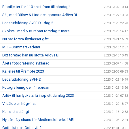
Biobiljetter för 110 kr/st fram till söndag!!
2023-03-02 10:14
Sälj med Bülow & Lind och sponsra Arlövs BI
2023-02-27 13:53
Ledarutbildning SvFF D - dag 2
2023-02-25 22:23
Skokväll med 50% rabatt torsdag 2 mars
2023-02-23 14:17
Nu har första flyttlasset gått.....
2023-02-21 16:39
MFF- Sommarakademi
2023-02-16 12:57
Ditt företag kan nu stötta Arlövs BI
2023-02-16 10:43
Årets fotografering avklarad
2023-02-07 14:08
Kallelse till Årsmöte 2023
2023-02-06 09:53
Ledarutbildning SVFF D
2023-01-29 19:49
Fotografering den 4 februari
2023-01-26 13:26
Arlöv BI har lyckats få ihop ett damlag 2023
2023-01-24 07:53
Vi sålde en högvinst
2023-01-20 18:07
Kansliets stängt
2023-01-18 12:33
Nytt år - Ny chans för Medlemslotteriet i ABI
2023-01-03 12:24
Gott slut och Gott nytt år!
2022-12-31 10:21