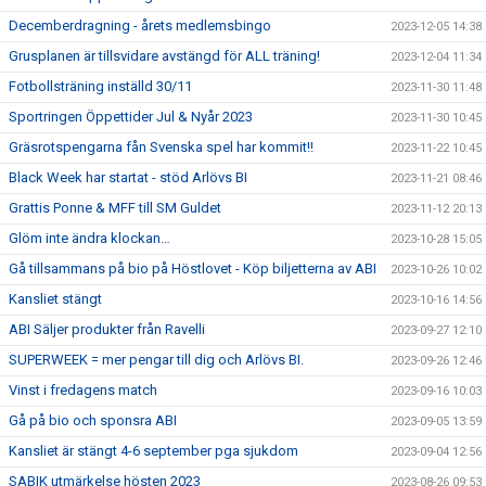
Decemberdragning - årets medlemsbingo
2023-12-05 14:38
Grusplanen är tillsvidare avstängd för ALL träning!
2023-12-04 11:34
Fotbollsträning inställd 30/11
2023-11-30 11:48
Sportringen Öppettider Jul & Nyår 2023
2023-11-30 10:45
Gräsrotspengarna fån Svenska spel har kommit!!
2023-11-22 10:45
Black Week har startat - stöd Arlövs BI
2023-11-21 08:46
Grattis Ponne & MFF till SM Guldet
2023-11-12 20:13
Glöm inte ändra klockan…
2023-10-28 15:05
Gå tillsammans på bio på Höstlovet - Köp biljetterna av ABI
2023-10-26 10:02
Kansliet stängt
2023-10-16 14:56
ABI Säljer produkter från Ravelli
2023-09-27 12:10
SUPERWEEK = mer pengar till dig och Arlövs BI.
2023-09-26 12:46
Vinst i fredagens match
2023-09-16 10:03
Gå på bio och sponsra ABI
2023-09-05 13:59
Kansliet är stängt 4-6 september pga sjukdom
2023-09-04 12:56
SABIK utmärkelse hösten 2023
2023-08-26 09:53