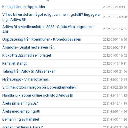
Kansliet ändrar öppettider
2022-02-24 09:11
Vill du bli en del av något roligt och meningsfullt? Engagera
2022-02-17 09:58
dig i Arlövs BI!
Arlövs BI:s Medlemslotteri 2022 - Stötta våra ungdomar i
2022-02-10 14:55
ABI
Uppdatering från Kommunen - Kronetorpsvallen
2022-02-04 16:00
Årsmöte - Digital möte även i år!
2022-02-02 15:11
Kickoff 2022 med seniorlaget
2022-01-30 16:02
Kansliet stängt
2022-01-16 19:11
Talang från Arlöv till Allsvenskan
2022-01-06 21:06
Nyårsbingo - Vi har lotterna!!!
2021-12-30 13:59
Sitt inte lottlös imorgon på Uppesittarkvällen!!
2021-12-22 20:00
Handla julklappar online och stöd Arlövs BI
2021-12-15 11:12
Årets julhälsning 2021
2021-12-12 14:19
Årets medlemsbingo!!!
2021-12-07 14:36
Bemanning av kansliet
2021-11-30 11:20
Tränarutbildning C Dag 2
2021-11-27 21:08