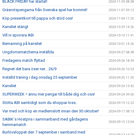
BLACK FRIDAY har startat!
2024-11-29 08:38
Gräsrotspengarna från Svenska spel har kommit!
2024-11-07 09:12
Köp presentkort till pappa och stöd oss!
2024-11-04 17:25
Kansliet stängt
2024-10-29 14:26
Vill ni sponsra ABI
2024-10-10 11:41
Bemanning på kansliet
2024-10-01 14:26
Ungdomsmatcherna inställda
2024-09-27 08:38
Fredagens match flyttad
2024-09-26 18:39
Regnet det bara öser ner... 26/9
2024-09-26 10:53
Inställd träning i dag onsdag 25 september
2024-09-25 11:35
Kansliet
2024-09-24 13:42
SUPERWEEK = ännu mer pengar till både dig och oss!
2024-09-24 09:50
Stötta ABI samtidigt som du shoppar loss..
2024-09-19 12:22
Var med och köp en medlemslott innan den 30 oktober!
2024-09-17 08:13
SABIK´s Höstpris i sammanband med gårdagens
2024-09-15 13:04
hemmamatch
Burlövsloppet den 7 september i samband med
2024-09-13 14:10