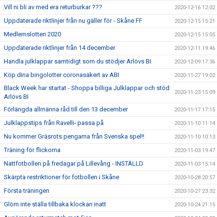
Vill ni bli av med era returburkar ???
2020-12-16 12:02
Uppdaterade riktlinjer från nu gäller för - Skåne FF
2020-12-15 15:21
Medlemslotteri 2020
2020-12-15 15:05
Uppdaterade riktlinjer från 14 december
2020-12-11 19:46
Handla julklappar samtidigt som du stödjer Arlövs BI
2020-12-09 17:36
Köp dina bingolotter coronasäkert av ABI
2020-11-27 19:02
Black Week har startat - Shoppa billiga Julklappar och stöd
2020-11-23 15:09
Arlövs BI
Förlängda allmänna råd till den 13 december
2020-11-17 17:15
Julklappstips från Ravelli- passa på
2020-11-10 11:14
Nu kommer Gräsrots pengarna från Svenska spel!!
2020-11-10 10:13
Träning för flickorna
2020-11-03 19:47
Nattfotbollen på fredagar på Lillevång - INSTÄLLD
2020-11-03 15:14
Skärpta restriktioner för fotbollen i Skåne
2020-10-28 20:57
Första träningen
2020-10-27 23:32
Glöm inte ställa tillbaka klockan inatt
2020-10-24 21:15