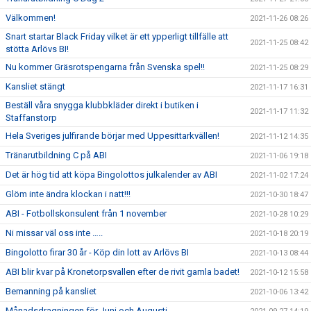
Välkommen!
2021-11-26 08:26
Snart startar Black Friday vilket är ett ypperligt tillfälle att
2021-11-25 08:42
stötta Arlövs BI!
Nu kommer Gräsrotspengarna från Svenska spel!!
2021-11-25 08:29
Kansliet stängt
2021-11-17 16:31
Beställ våra snygga klubbkläder direkt i butiken i
2021-11-17 11:32
Staffanstorp
Hela Sveriges julfirande börjar med Uppesittarkvällen!
2021-11-12 14:35
Tränarutbildning C på ABI
2021-11-06 19:18
Det är hög tid att köpa Bingolottos julkalender av ABI
2021-11-02 17:24
Glöm inte ändra klockan i natt!!!
2021-10-30 18:47
ABI - Fotbollskonsulent från 1 november
2021-10-28 10:29
Ni missar väl oss inte …..
2021-10-18 20:19
Bingolotto firar 30 år - Köp din lott av Arlövs BI
2021-10-13 08:44
ABI blir kvar på Kronetorpsvallen efter de rivit gamla badet!
2021-10-12 15:58
Bemanning på kansliet
2021-10-06 13:42
Månadsdragningen för Juni och Augusti