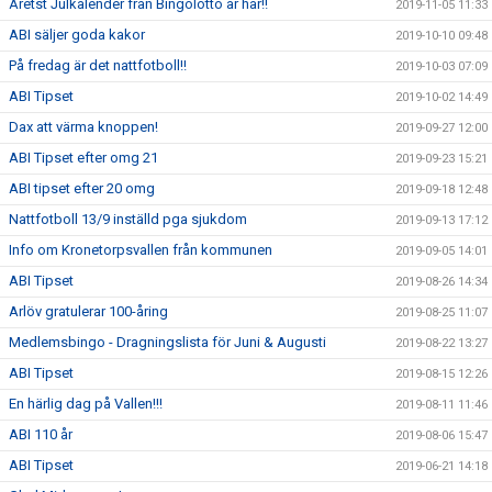
Åretst Julkalender från Bingolotto är här!!
2019-11-05 11:33
ABI säljer goda kakor
2019-10-10 09:48
På fredag är det nattfotboll!!
2019-10-03 07:09
ABI Tipset
2019-10-02 14:49
Dax att värma knoppen!
2019-09-27 12:00
ABI Tipset efter omg 21
2019-09-23 15:21
ABI tipset efter 20 omg
2019-09-18 12:48
Nattfotboll 13/9 inställd pga sjukdom
2019-09-13 17:12
Info om Kronetorpsvallen från kommunen
2019-09-05 14:01
ABI Tipset
2019-08-26 14:34
Arlöv gratulerar 100-åring
2019-08-25 11:07
Medlemsbingo - Dragningslista för Juni & Augusti
2019-08-22 13:27
ABI Tipset
2019-08-15 12:26
En härlig dag på Vallen!!!
2019-08-11 11:46
ABI 110 år
2019-08-06 15:47
ABI Tipset
2019-06-21 14:18