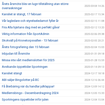
Årets årsmöte blev en lugn tillställning utan större
2025-03-04 14:26
överraskningar
Kansliet är stängt, 17 februari
2025-02-17 15:34
Vår lagledare och styrelseledamot fyller år
2025-02-15 11:08
Fira Alla hjärtans dag med en perfekt gåva!
2025-02-12 13:20
Viktig information från SportAdmin
2025-02-06 09:38
Skokväll på Kronetorpsvallen - 13 februari
2025-02-05 20:21
Årets fotografering den 15 februari
2025-02-04 15:03
Inbjudan till Årsmöte
2025-01-31 09:18
Missa inte vårt medlemslotteri för 2025
2025-01-28 15:59
Avvikande öppettider Sportringen
2025-01-14 09:13
Kansliet stängt
2024-12-17 18:18
ABI säljer Bingolotter på BC
2024-12-16 06:44
Få återbäring när du handlar julklappar!
2024-12-09 14:12
Medlemsbingo - Decemberdragning 2024
2024-12-05 15:33
Sportringens öppettider inför julen
2024-12-04 15:04