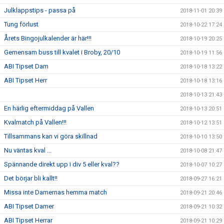
Julklappstips - passa på
2018-11-01 20:39
Tung förlust
2018-10-22 17:24
Årets Bingojulkalender är här!!!
2018-10-19 20:25
Gemensam buss till kvalet i Broby, 20/10
2018-10-19 11:56
ABI Tipset Dam
2018-10-18 13:22
ABI Tipset Herr
2018-10-18 13:16
2018-10-13 21:43
En härlig eftermiddag på Vallen
2018-10-13 20:51
Kvalmatch på Vallen!!!
2018-10-12 13:51
Tillsammans kan vi göra skillnad
2018-10-10 13:50
Nu väntas kval ...
2018-10-08 21:47
Spännande direkt upp i div 5 eller kval??
2018-10-07 10:27
Det börjar bli kallt!!
2018-09-27 16:21
Missa inte Damernas hemma match
2018-09-21 20:46
ABI Tipset Damer
2018-09-21 10:32
ABI Tipset Herrar
2018-09-21 10:29