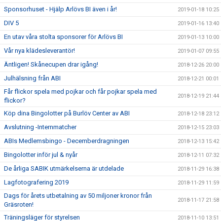
Sponsorhuset - Hjälp Arlövs BI även i år!
2019-01-18 10:25
DIV 5
2019-01-16 13:40
En utav våra stolta sponsorer för Arlövs BI
2019-01-13 10:00
Vår nya klädesleverantör!
2019-01-07 09:55
Äntligen! Skånecupen drar igång!
2018-12-26 20:00
Julhälsning från ABI
2018-12-21 00:01
Får flickor spela med pojkar och får pojkar spela med
2018-12-19 21:44
flickor?
Köp dina Bingolotter på Burlöv Center av ABI
2018-12-18 23:12
Avslutning -Internmatcher
2018-12-15 23:03
ABIs Medlemsbingo - Decemberdragningen
2018-12-13 15:42
Bingolotter inför jul & nyår
2018-12-11 07:32
De årliga SABIK utmärkelserna är utdelade
2018-11-29 16:38
Lagfotografering 2019
2018-11-29 11:59
Dags för årets utbetalning av 50 miljoner kronor från
2018-11-17 21:58
Gräsroten!
Träningsläger för styrelsen
2018-11-10 13:51