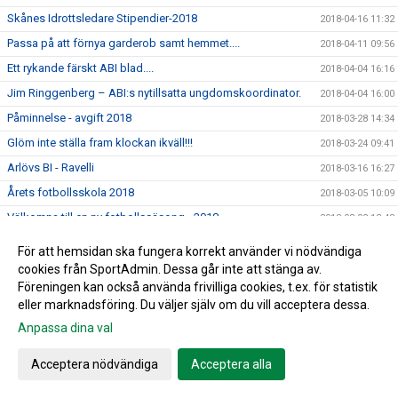
Skånes Idrottsledare Stipendier-2018
2018-04-16 11:32
Passa på att förnya garderob samt hemmet....
2018-04-11 09:56
Ett rykande färskt ABI blad....
2018-04-04 16:16
Jim Ringgenberg – ABI:s nytillsatta ungdomskoordinator.
2018-04-04 16:00
Påminnelse - avgift 2018
2018-03-28 14:34
Glöm inte ställa fram klockan ikväll!!!
2018-03-24 09:41
Arlövs BI - Ravelli
2018-03-16 16:27
Årets fotbollsskola 2018
2018-03-05 10:09
Välkomna till en ny fotbollssäsong - 2018
2018-03-02 13:48
Kvällens utbildning inställd!
2018-02-28 14:48
För att hemsidan ska fungera korrekt använder vi nödvändiga
Årsmötet för 2017 blev en lugn tillställning
cookies från SportAdmin. Dessa går inte att stänga av.
2018-02-18 18:57
Föreningen kan också använda frivilliga cookies, t.ex. för statistik
Kallelse till Årsmöte för 2017
2018-02-06 10:43
eller marknadsföring. Du väljer själv om du vill acceptera dessa.
Vilken lyckad dag!!
2018-02-03 19:52
Anpassa dina val
Till minne av Christer Hansson
2018-01-28 14:30
Acceptera nödvändiga
Acceptera alla
Lagfotografering 2018- 3 februari
2018-01-08 13:35
Fler invånare - mindre plats för idrott
2018-01-03 22:02