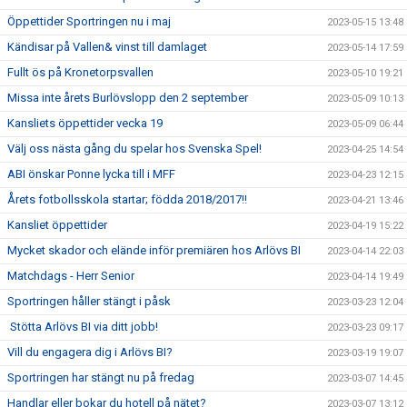
Öppettider Sportringen nu i maj
2023-05-15 13:48
Kändisar på Vallen& vinst till damlaget
2023-05-14 17:59
Fullt ös på Kronetorpsvallen
2023-05-10 19:21
Missa inte årets Burlövslopp den 2 september
2023-05-09 10:13
Kansliets öppettider vecka 19
2023-05-09 06:44
Välj oss nästa gång du spelar hos Svenska Spel!
2023-04-25 14:54
ABI önskar Ponne lycka till i MFF
2023-04-23 12:15
Årets fotbollsskola startar; födda 2018/2017!!
2023-04-21 13:46
Kansliet öppettider
2023-04-19 15:22
Mycket skador och elände inför premiären hos Arlövs BI
2023-04-14 22:03
Matchdags - Herr Senior
2023-04-14 19:49
Sportringen håller stängt i påsk
2023-03-23 12:04
Stötta Arlövs BI via ditt jobb!
2023-03-23 09:17
Vill du engagera dig i Arlövs BI?
2023-03-19 19:07
Sportringen har stängt nu på fredag
2023-03-07 14:45
Handlar eller bokar du hotell på nätet?
2023-03-07 13:12