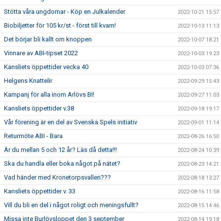
Stötta våra ungdomar - Köp en Julkalender
2022-10-21 15:57
Biobiljetter för 105 kr/st - först till kvarn!
2022-10-13 11:13
Det börjar bli kallt om knoppen
2022-10-07 18:21
Vinnare av ABI-tipset 2022
2022-10-03 19:23
Kansliets öppettider vecka 40
2022-10-03 07:36
Helgens Knattelir
2022-09-29 15:43
Kampanj för alla inom Arlövs BI!
2022-09-27 11:03
Kansliets öppettider v.38
2022-09-18 19:17
Vår förening är en del av Svenska Spels initiativ
2022-09-01 11:14
Returmöte ABI - Bara
2022-08-26 16:50
Är du mellan 5 och 12 år? Läs då detta!!!
2022-08-24 10:39
Ska du handla eller boka något på nätet?
2022-08-23 14:21
Vad händer med Kronetorpsvallen???
2022-08-18 13:27
Kansliets öppettider v. 33
2022-08-16 11:58
Vill du bli en del i något roligt och meningsfullt?
2022-08-15 14:46
Missa inte Burlövsloppet den 3 september
2022-08-14 19:18