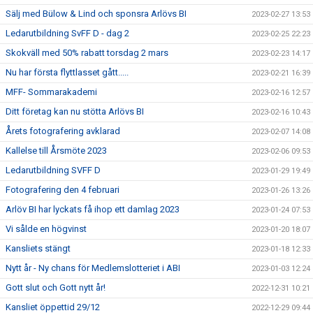
Sälj med Bülow & Lind och sponsra Arlövs BI
2023-02-27 13:53
Ledarutbildning SvFF D - dag 2
2023-02-25 22:23
Skokväll med 50% rabatt torsdag 2 mars
2023-02-23 14:17
Nu har första flyttlasset gått.....
2023-02-21 16:39
MFF- Sommarakademi
2023-02-16 12:57
Ditt företag kan nu stötta Arlövs BI
2023-02-16 10:43
Årets fotografering avklarad
2023-02-07 14:08
Kallelse till Årsmöte 2023
2023-02-06 09:53
Ledarutbildning SVFF D
2023-01-29 19:49
Fotografering den 4 februari
2023-01-26 13:26
Arlöv BI har lyckats få ihop ett damlag 2023
2023-01-24 07:53
Vi sålde en högvinst
2023-01-20 18:07
Kansliets stängt
2023-01-18 12:33
Nytt år - Ny chans för Medlemslotteriet i ABI
2023-01-03 12:24
Gott slut och Gott nytt år!
2022-12-31 10:21
Kansliet öppettid 29/12
2022-12-29 09:44