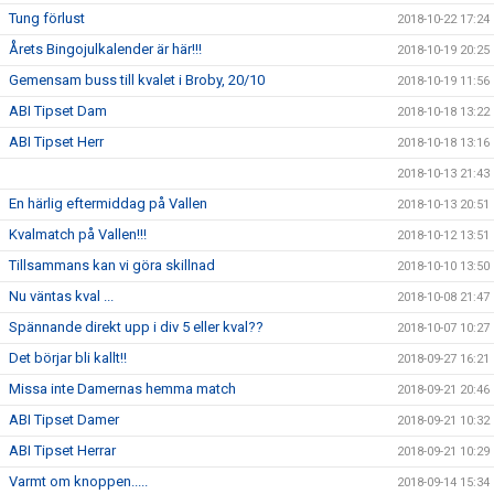
Tung förlust
2018-10-22 17:24
Årets Bingojulkalender är här!!!
2018-10-19 20:25
Gemensam buss till kvalet i Broby, 20/10
2018-10-19 11:56
ABI Tipset Dam
2018-10-18 13:22
ABI Tipset Herr
2018-10-18 13:16
2018-10-13 21:43
En härlig eftermiddag på Vallen
2018-10-13 20:51
Kvalmatch på Vallen!!!
2018-10-12 13:51
Tillsammans kan vi göra skillnad
2018-10-10 13:50
Nu väntas kval ...
2018-10-08 21:47
Spännande direkt upp i div 5 eller kval??
2018-10-07 10:27
Det börjar bli kallt!!
2018-09-27 16:21
Missa inte Damernas hemma match
2018-09-21 20:46
ABI Tipset Damer
2018-09-21 10:32
ABI Tipset Herrar
2018-09-21 10:29
Varmt om knoppen.....
2018-09-14 15:34