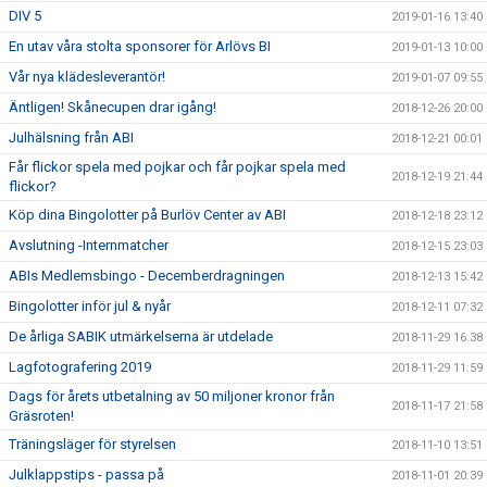
DIV 5
2019-01-16 13:40
En utav våra stolta sponsorer för Arlövs BI
2019-01-13 10:00
Vår nya klädesleverantör!
2019-01-07 09:55
Äntligen! Skånecupen drar igång!
2018-12-26 20:00
Julhälsning från ABI
2018-12-21 00:01
Får flickor spela med pojkar och får pojkar spela med
2018-12-19 21:44
flickor?
Köp dina Bingolotter på Burlöv Center av ABI
2018-12-18 23:12
Avslutning -Internmatcher
2018-12-15 23:03
ABIs Medlemsbingo - Decemberdragningen
2018-12-13 15:42
Bingolotter inför jul & nyår
2018-12-11 07:32
De årliga SABIK utmärkelserna är utdelade
2018-11-29 16:38
Lagfotografering 2019
2018-11-29 11:59
Dags för årets utbetalning av 50 miljoner kronor från
2018-11-17 21:58
Gräsroten!
Träningsläger för styrelsen
2018-11-10 13:51
Julklappstips - passa på
2018-11-01 20:39