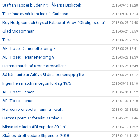
Staffan Tapper bjuder in till Åkarps Bibliotek
2018-09-10 13:28
Till minne av vår kära Ingalill Carlsson
2018-09-07 16:13
Roy Hodgson och Crystal Palace till Arlöv: ”Otroligt stolta”
2018-06-25 09:45
Glad Midsommar!
2018-06-21 08:59
Tack!
2018-06-20 21:55
ABI Tipset Damer efter omg 7
2018-05-28 12:41
ABI Tipset Herrar efter omg 9
2018-05-28 12:39
Hemmamatch på Kronetorpsvallen!!
2018-05-25 13:49
Så här hanterar Arlövs BI dina personuppgifter
2018-05-24 15:12
Ingen herr match i morgon lördag 19/5
2018-05-18 18:18
ABI Tipset Damer
2018-04-30 11:12
ABI Tipset Herrar
2018-04-30 11:10
Herrseniorer spelar hemma i kväll!
2018-04-23 14:52
Hemma premiär för vårt Damlag!!!
2018-04-20 09:46
Missa inte årets ABI cup den 30 juni
2018-04-17 10:52
Skånes Idrottsledare Stipendier-2018
2018-04-16 11:32