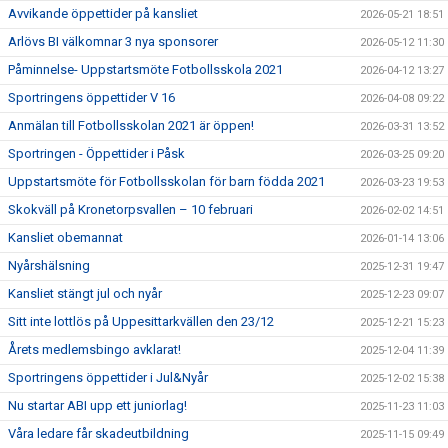
Avvikande öppettider på kansliet
2026-05-21 18:51
Arlövs BI välkomnar 3 nya sponsorer
2026-05-12 11:30
Påminnelse- Uppstartsmöte Fotbollsskola 2021
2026-04-12 13:27
Sportringens öppettider V 16
2026-04-08 09:22
Anmälan till Fotbollsskolan 2021 är öppen!
2026-03-31 13:52
Sportringen - Öppettider i Påsk
2026-03-25 09:20
Uppstartsmöte för Fotbollsskolan för barn födda 2021
2026-03-23 19:53
Skokväll på Kronetorpsvallen – 10 februari
2026-02-02 14:51
Kansliet obemannat
2026-01-14 13:06
Nyårshälsning
2025-12-31 19:47
Kansliet stängt jul och nyår
2025-12-23 09:07
Sitt inte lottlös på Uppesittarkvällen den 23/12
2025-12-21 15:23
Årets medlemsbingo avklarat!
2025-12-04 11:39
Sportringens öppettider i Jul&Nyår
2025-12-02 15:38
Nu startar ABI upp ett juniorlag!
2025-11-23 11:03
Våra ledare får skadeutbildning
2025-11-15 09:49