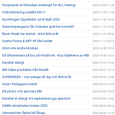
Grusplanen är tillsvidare avstängd för ALL träning!
2023-12-04 11:34
Fotbollsträning inställd 30/11
2023-11-30 11:48
Sportringen Öppettider Jul & Nyår 2023
2023-11-30 10:45
Gräsrotspengarna fån Svenska spel har kommit!!
2023-11-22 10:45
Black Week har startat - stöd Arlövs BI
2023-11-21 08:46
Grattis Ponne & MFF till SM Guldet
2023-11-12 20:13
Glöm inte ändra klockan…
2023-10-28 15:05
Gå tillsammans på bio på Höstlovet - Köp biljetterna av ABI
2023-10-26 10:02
Kansliet stängt
2023-10-16 14:56
ABI Säljer produkter från Ravelli
2023-09-27 12:10
SUPERWEEK = mer pengar till dig och Arlövs BI.
2023-09-26 12:46
Vinst i fredagens match
2023-09-16 10:03
Gå på bio och sponsra ABI
2023-09-05 13:59
Kansliet är stängt 4-6 september pga sjukdom
2023-09-04 12:56
SABIK utmärkelse hösten 2023
2023-08-26 09:53
Herrmatchen flyttad till Åkarp
2023-08-25 12:18