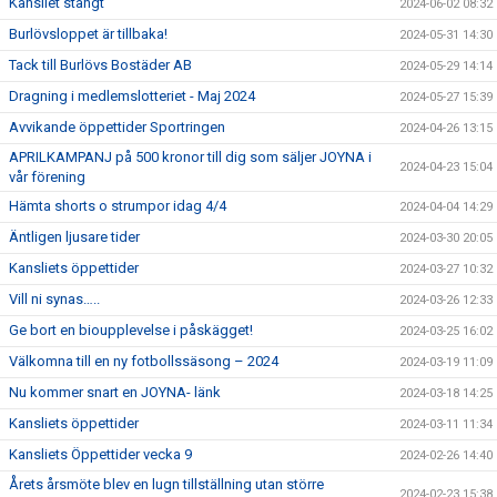
Kansliet stängt
2024-06-02 08:32
Burlövsloppet är tillbaka!
2024-05-31 14:30
Tack till Burlövs Bostäder AB
2024-05-29 14:14
Dragning i medlemslotteriet - Maj 2024
2024-05-27 15:39
Avvikande öppettider Sportringen
2024-04-26 13:15
APRILKAMPANJ på 500 kronor till dig som säljer JOYNA i
2024-04-23 15:04
vår förening
Hämta shorts o strumpor idag 4/4
2024-04-04 14:29
Äntligen ljusare tider
2024-03-30 20:05
Kansliets öppettider
2024-03-27 10:32
Vill ni synas…..
2024-03-26 12:33
Ge bort en bioupplevelse i påskägget!
2024-03-25 16:02
Välkomna till en ny fotbollssäsong – 2024
2024-03-19 11:09
Nu kommer snart en JOYNA- länk
2024-03-18 14:25
Kansliets öppettider
2024-03-11 11:34
Kansliets Öppettider vecka 9
2024-02-26 14:40
Årets årsmöte blev en lugn tillställning utan större
2024-02-23 15:38