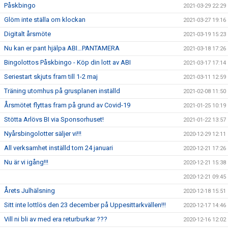
Påskbingo
2021-03-29 22:29
Glöm inte ställa om klockan
2021-03-27 19:16
Digitalt årsmöte
2021-03-19 15:23
Nu kan er pant hjälpa ABI…PANTAMERA
2021-03-18 17:26
Bingolottos Påskbingo - Köp din lott av ABI
2021-03-17 17:14
Seriestart skjuts fram till 1-2 maj
2021-03-11 12:59
Träning utomhus på grusplanen inställd
2021-02-08 11:50
Årsmötet flyttas fram på grund av Covid-19
2021-01-25 10:19
Stötta Arlövs BI via Sponsorhuset!
2021-01-22 13:57
Nyårsbingolotter säljer vi!!!
2020-12-29 12:11
All verksamhet inställd tom 24 januari
2020-12-21 17:26
Nu är vi igång!!!
2020-12-21 15:38
2020-12-21 09:45
Årets Julhälsning
2020-12-18 15:51
Sitt inte lottlös den 23 december på Uppesittarkvällen!!!
2020-12-17 14:46
Vill ni bli av med era returburkar ???
2020-12-16 12:02