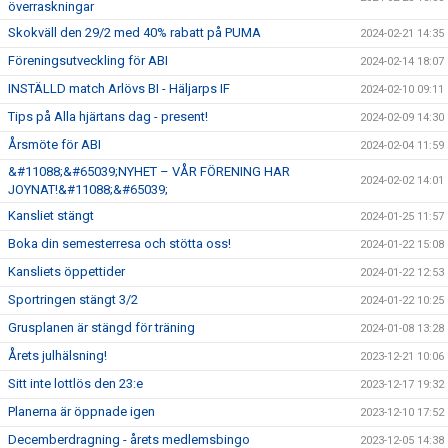
överraskningar
Skokväll den 29/2 med 40% rabatt på PUMA
2024-02-21 14:35
Föreningsutveckling för ABI
2024-02-14 18:07
INSTÄLLD match Arlövs BI - Häljarps IF
2024-02-10 09:11
Tips på Alla hjärtans dag - present!
2024-02-09 14:30
Årsmöte för ABI
2024-02-04 11:59
&#11088;&#65039;NYHET – VÅR FÖRENING HAR
2024-02-02 14:01
JOYNAT!&#11088;&#65039;
Kansliet stängt
2024-01-25 11:57
Boka din semesterresa och stötta oss!
2024-01-22 15:08
Kansliets öppettider
2024-01-22 12:53
Sportringen stängt 3/2
2024-01-22 10:25
Grusplanen är stängd för träning
2024-01-08 13:28
Årets julhälsning!
2023-12-21 10:06
Sitt inte lottlös den 23:e
2023-12-17 19:32
Planerna är öppnade igen
2023-12-10 17:52
Decemberdragning - årets medlemsbingo
2023-12-05 14:38