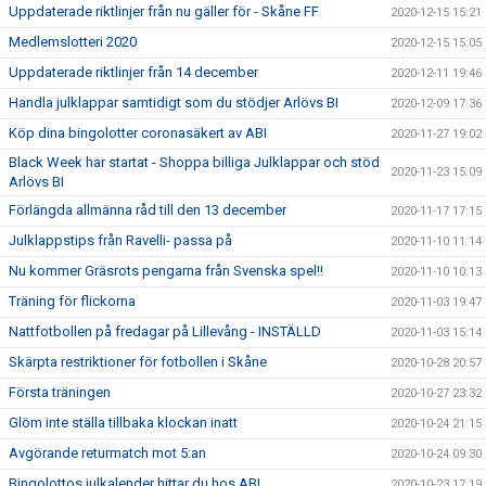
Uppdaterade riktlinjer från nu gäller för - Skåne FF
2020-12-15 15:21
Medlemslotteri 2020
2020-12-15 15:05
Uppdaterade riktlinjer från 14 december
2020-12-11 19:46
Handla julklappar samtidigt som du stödjer Arlövs BI
2020-12-09 17:36
Köp dina bingolotter coronasäkert av ABI
2020-11-27 19:02
Black Week har startat - Shoppa billiga Julklappar och stöd
2020-11-23 15:09
Arlövs BI
Förlängda allmänna råd till den 13 december
2020-11-17 17:15
Julklappstips från Ravelli- passa på
2020-11-10 11:14
Nu kommer Gräsrots pengarna från Svenska spel!!
2020-11-10 10:13
Träning för flickorna
2020-11-03 19:47
Nattfotbollen på fredagar på Lillevång - INSTÄLLD
2020-11-03 15:14
Skärpta restriktioner för fotbollen i Skåne
2020-10-28 20:57
Första träningen
2020-10-27 23:32
Glöm inte ställa tillbaka klockan inatt
2020-10-24 21:15
Avgörande returmatch mot 5:an
2020-10-24 09:30
Bingolottos julkalender hittar du hos ABI
2020-10-23 17:19