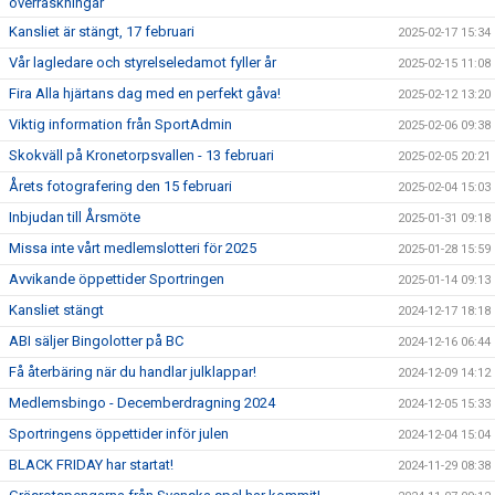
överraskningar
Kansliet är stängt, 17 februari
2025-02-17 15:34
Vår lagledare och styrelseledamot fyller år
2025-02-15 11:08
Fira Alla hjärtans dag med en perfekt gåva!
2025-02-12 13:20
Viktig information från SportAdmin
2025-02-06 09:38
Skokväll på Kronetorpsvallen - 13 februari
2025-02-05 20:21
Årets fotografering den 15 februari
2025-02-04 15:03
Inbjudan till Årsmöte
2025-01-31 09:18
Missa inte vårt medlemslotteri för 2025
2025-01-28 15:59
Avvikande öppettider Sportringen
2025-01-14 09:13
Kansliet stängt
2024-12-17 18:18
ABI säljer Bingolotter på BC
2024-12-16 06:44
Få återbäring när du handlar julklappar!
2024-12-09 14:12
Medlemsbingo - Decemberdragning 2024
2024-12-05 15:33
Sportringens öppettider inför julen
2024-12-04 15:04
BLACK FRIDAY har startat!
2024-11-29 08:38