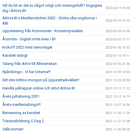
Vill du bli en del av något roligt och meningsfullt? Engagera
2022-02-17 09:58
dig i Arlövs BI!
Arlövs BI:s Medlemslotteri 2022 - Stötta våra ungdomar i
2022-02-10 14:55
ABI
Uppdatering från Kommunen - Kronetorpsvallen
2022-02-04 16:00
Årsmöte - Digital möte även i år!
2022-02-02 15:11
Kickoff 2022 med seniorlaget
2022-01-30 16:02
Kansliet stängt
2022-01-16 19:11
Talang från Arlöv till Allsvenskan
2022-01-06 21:06
Nyårsbingo - Vi har lotterna!!!
2021-12-30 13:59
Sitt inte lottlös imorgon på Uppesittarkvällen!!
2021-12-22 20:00
Handla julklappar online och stöd Arlövs BI
2021-12-15 11:12
Årets julhälsning 2021
2021-12-12 14:19
Årets medlemsbingo!!!
2021-12-07 14:36
Bemanning av kansliet
2021-11-30 11:20
Tränarutbildning C Dag 2
2021-11-27 21:08
Välkommen!
2021-11-26 08:26