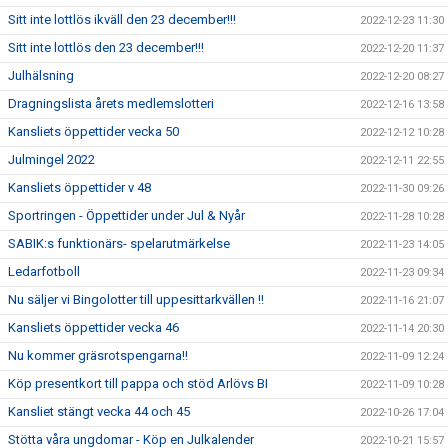
Sitt inte lottlös ikväll den 23 december!!!
2022-12-23 11:30
Sitt inte lottlös den 23 december!!!
2022-12-20 11:37
Julhälsning
2022-12-20 08:27
Dragningslista årets medlemslotteri
2022-12-16 13:58
Kansliets öppettider vecka 50
2022-12-12 10:28
Julmingel 2022
2022-12-11 22:55
Kansliets öppettider v 48
2022-11-30 09:26
Sportringen - Öppettider under Jul & Nyår
2022-11-28 10:28
SABIK:s funktionärs- spelarutmärkelse
2022-11-23 14:05
Ledarfotboll
2022-11-23 09:34
Nu säljer vi Bingolotter till uppesittarkvällen !!
2022-11-16 21:07
Kansliets öppettider vecka 46
2022-11-14 20:30
Nu kommer gräsrotspengarna!!
2022-11-09 12:24
Köp presentkort till pappa och stöd Arlövs BI
2022-11-09 10:28
Kansliet stängt vecka 44 och 45
2022-10-26 17:04
Stötta våra ungdomar - Köp en Julkalender
2022-10-21 15:57