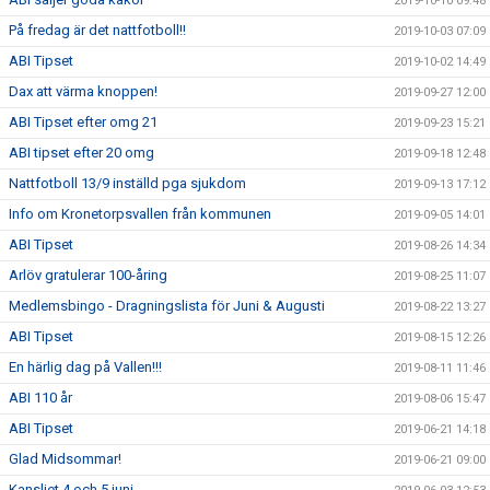
2019-10-10 09:48
På fredag är det nattfotboll!!
2019-10-03 07:09
ABI Tipset
2019-10-02 14:49
Dax att värma knoppen!
2019-09-27 12:00
ABI Tipset efter omg 21
2019-09-23 15:21
ABI tipset efter 20 omg
2019-09-18 12:48
Nattfotboll 13/9 inställd pga sjukdom
2019-09-13 17:12
Info om Kronetorpsvallen från kommunen
2019-09-05 14:01
ABI Tipset
2019-08-26 14:34
Arlöv gratulerar 100-åring
2019-08-25 11:07
Medlemsbingo - Dragningslista för Juni & Augusti
2019-08-22 13:27
ABI Tipset
2019-08-15 12:26
En härlig dag på Vallen!!!
2019-08-11 11:46
ABI 110 år
2019-08-06 15:47
ABI Tipset
2019-06-21 14:18
Glad Midsommar!
2019-06-21 09:00
Kansliet 4 och 5 juni