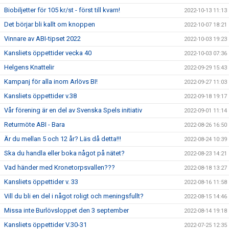
Biobiljetter för 105 kr/st - först till kvarn!
2022-10-13 11:13
Det börjar bli kallt om knoppen
2022-10-07 18:21
Vinnare av ABI-tipset 2022
2022-10-03 19:23
Kansliets öppettider vecka 40
2022-10-03 07:36
Helgens Knattelir
2022-09-29 15:43
Kampanj för alla inom Arlövs BI!
2022-09-27 11:03
Kansliets öppettider v.38
2022-09-18 19:17
Vår förening är en del av Svenska Spels initiativ
2022-09-01 11:14
Returmöte ABI - Bara
2022-08-26 16:50
Är du mellan 5 och 12 år? Läs då detta!!!
2022-08-24 10:39
Ska du handla eller boka något på nätet?
2022-08-23 14:21
Vad händer med Kronetorpsvallen???
2022-08-18 13:27
Kansliets öppettider v. 33
2022-08-16 11:58
Vill du bli en del i något roligt och meningsfullt?
2022-08-15 14:46
Missa inte Burlövsloppet den 3 september
2022-08-14 19:18
Kansliets öppettider V.30-31
2022-07-25 12:35