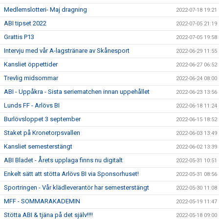
Medlemslotteri- Maj dragning
2022-07-18 19:21
ABI tipset 2022
2022-07-05 21:19
Grattis P13
2022-07-05 19:58
Intervju med vår A-lagstränare av Skånesport
2022-06-29 11:55
Kansliet öppettider
2022-06-27 06:52
Trevlig midsommar
2022-06-24 08:00
ABI - Uppåkra - Sista seriematchen innan uppehållet
2022-06-23 13:56
Lunds FF - Arlövs BI
2022-06-18 11:24
Burlövsloppet 3 september
2022-06-15 18:52
Staket på Kronetorpsvallen
2022-06-03 13:49
Kansliet semesterstängt
2022-06-02 13:39
ABI Bladet - Årets upplaga finns nu digitalt
2022-05-31 10:51
Enkelt sätt att stötta Arlövs BI via Sponsorhuset!
2022-05-31 08:56
Sportringen - Vår klädleverantör har semesterstängt
2022-05-30 11:08
MFF - SOMMARAKADEMIN
2022-05-19 11:47
Stötta ABI & tjäna på det själv!!!!
2022-05-18 09:00