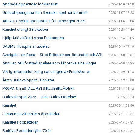
Ändrade öppettider för Kansliet
2025-11-10 11:18
Gräsrotspengarna från Svenska spel har kommit!
2025-11-07 15:23
Arlövs BI söker sponsorer inför säsongen 2026!
2025-11-06 15:06
Kansliet stängt 28 oktober
2025-10-28 14:49
Hjälp Arlövs BI att vinna Biokampen!
2025-10-24 13:05
SABIKS Höstpris är utdelat
2025-10-19 17:18
Sverigelotten Rosa – Stöd Bröstcancerförbundet och ABI
2025-10-08 13:54
Ännu en ABI fostrad spelare som får prova sina vingar
2025-09-30 14:25
Viktig information kring satsningen av Fritidskortet
2025-09-29 11:18
Årets Burlövsloppet - Resultat
2025-09-12 15:08
PROVA & BESTÄLL ABI:S KLUBBKLÄDER!
2025-08-18 16:12
Burlövsloppet 2025 – Hela Burlöv i rörelse!
2025-08-13
Kansliet
2025-08-11 09:30
Justering av kansliets öppettider
2025-07-21 08:37
Kansliets öppettider
2025-07-14 07:51
Burlövs Bostäder fyller 70 år
2025-07-02 09:24