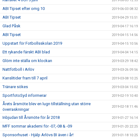
2019-06-03 12:53
ABI Tipset efter omg 10
2019-06-03 08:32
ABI Tipset
2019-04-29 15:51
Glad Påsk
2019-04-17 16:19
ABI Tipset
2019-04-15 14:56
Uppstart för Fotbollsskolan 2019
2019-04-15 10:56
Ett rykande färskt ABI blad
2019-04-04 14:15
Glöm inte ställa om klockan
2019-03-29 18:42
Nattfotboll i Arlöv
2019-03-26 09:56
Kanslitider fram till 7 april
2019-03-08 10:25
Tränare sökes
2019-03-04 15:02
SportfotoSyd informerar
2019-02-19 10:40
Årets årsmöte blev en lugn tillställning utan större
2019-02-18 11:46
överraskningar
Inbjudan till Årsmöte för år 2018
2019-01-27 16:14
MFF sommar akademi för -07,-08 & -09
2019-01-20 22:25
Sponsorhuset - Hjälp Arlövs BI även i år!
2019-01-18 10:25