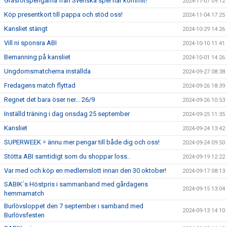
Gräsrotspengarna från Svenska spel har kommit!
2024-11-07 09:12
Köp presentkort till pappa och stöd oss!
2024-11-04 17:25
Kansliet stängt
2024-10-29 14:26
Vill ni sponsra ABI
2024-10-10 11:41
Bemanning på kansliet
2024-10-01 14:26
Ungdomsmatcherna inställda
2024-09-27 08:38
Fredagens match flyttad
2024-09-26 18:39
Regnet det bara öser ner... 26/9
2024-09-26 10:53
Inställd träning i dag onsdag 25 september
2024-09-25 11:35
Kansliet
2024-09-24 13:42
SUPERWEEK = ännu mer pengar till både dig och oss!
2024-09-24 09:50
Stötta ABI samtidigt som du shoppar loss..
2024-09-19 12:22
Var med och köp en medlemslott innan den 30 oktober!
2024-09-17 08:13
SABIK´s Höstpris i sammanband med gårdagens
2024-09-15 13:04
hemmamatch
Burlövsloppet den 7 september i samband med
2024-09-13 14:10
Burlövsfesten