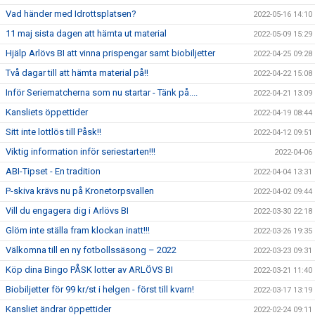
Vad händer med Idrottsplatsen?
2022-05-16 14:10
11 maj sista dagen att hämta ut material
2022-05-09 15:29
Hjälp Arlövs BI att vinna prispengar samt biobiljetter
2022-04-25 09:28
Två dagar till att hämta material på!!
2022-04-22 15:08
Inför Seriematcherna som nu startar - Tänk på....
2022-04-21 13:09
Kansliets öppettider
2022-04-19 08:44
Sitt inte lottlös till Påsk!!
2022-04-12 09:51
Viktig information inför seriestarten!!!
2022-04-06
ABI-Tipset - En tradition
2022-04-04 13:31
P-skiva krävs nu på Kronetorpsvallen
2022-04-02 09:44
Vill du engagera dig i Arlövs BI
2022-03-30 22:18
Glöm inte ställa fram klockan inatt!!!
2022-03-26 19:35
Välkomna till en ny fotbollssäsong – 2022
2022-03-23 09:31
Köp dina Bingo PÅSK lotter av ARLÖVS BI
2022-03-21 11:40
Biobiljetter för 99 kr/st i helgen - först till kvarn!
2022-03-17 13:19
Kansliet ändrar öppettider
2022-02-24 09:11