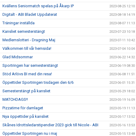
Kvällens Seniormatch spelas på Åkarp IP
2023-08-25 12:10
Digitalt - ABI Bladet Uppdaterat
2023-08-18 14:19
Träningar inställda
2023-08-07 11:13
Kansliet semesterstängt
2023-07-23 10:18
Medlemslotteri - Dragning Maj
2023-07-11 10:42
Välkommen till vår hemsida!
2023-07-04 10:04
Glad Midsommar
2023-06-22 14:32
Sportringen har semesterstängt
2023-06-19 08:30
Stöd Arlövs BI med din resa!
2023-06-08 11:51
Öppettider Sportringen tisdagen den 6/6
2023-06-01 15:31
Semesterstängt på kansliet
2023-05-29 18:02
MATCHDAGS!!
2023-05-19 16:09
Pizzatime för damlaget
2023-05-19 11:13
Nya öppettider på kansliet
2023-05-17 13:52
Skånes Idrottsledarstipendier 2023 gick till Nicole - ABI
2023-05-16 13:53
Öppettider Sportringen nu i maj
2023-05-15 13:48