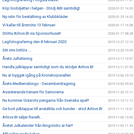
2020-02-09 11:07
Köp biobiljetter i helgen - Stödj ABI samtidigt
2020-01-31 14:03
Ny rutin för beställning av Klubbkläder
2020-01-29 14:02
Vi kallar till årsmöte 13 februari
2020-01-17 14:08
Stötta Arlövs BI via Sponsorhuset!
2020-01-17 08:28
Lagfotografering den 8 februari 2020
2019-12-27 13:15
Sitt inte lottlös ....
2019-12-20 19:09
Årets Julhälsning
2019-12-17 10:07
Handla julklappar samtidigt som du stödjer Arlövs BI
2019-12-11 07:45
Nu är bygget igång på Kronetorpsvallen
2019-12-06 10:10
Årets Medlemsbingo - Decemberdragning
2019-12-05 09:45
Assisterande tränare för Seniorerna
2019-11-20 15:11
Nu kommer Gräsrots pengarna från Svenska spel!!
2019-11-13 11:12
Ge bort julklappar till anställda och kunder - stöd Arlövs BI
2019-11-11 14:07
Arlövs BI säljer Ravelli...
2019-11-06 13:00
Åretst Julkalender från Bingolotto är här!!
2019-11-05 11:33
ABI säljer goda kakor