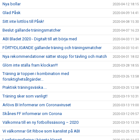
Nya bollar
2020-04-12 18:15
Glad Påsk
2020-04-09 14:41
Sitt inte lottlös till Påsk!
2020-04-08 15:30
Beslut gällande träningsmatcher
2020-04-07 16:23
ABI Bladet 2020 - Digitalt till att börja med
2020-04-03 11:34
FÖRTYDLIGANDE gällande träning och träningsmatcher
2020-04-03 10:41
Nya rekommendationer sätter stopp för tävling och match
2020-04-01 18:02
Glöm inte ställa fram klockan!!!
2020-03-28 18:55
Träning är toppen i kombination med
2020-03-26 13:58
försiktighetsåtgärder...
Praktisk träningsväska....
2020-03-25 12:58
Träning sker som vanligt!
2020-03-19 10:31
Arlövs BI Informerar om Coronaviruset
2020-03-13 19:00
Skånes FF informerar om Corona
2020-03-12 09:57
Välkomna till en ny fotbollssäsong – 2020
2020-03-10 13:39
Vi välkomnar Git Riboe som kanslist på ABI
2020-02-25 13:12
Lagfotografering i högsta klass!!