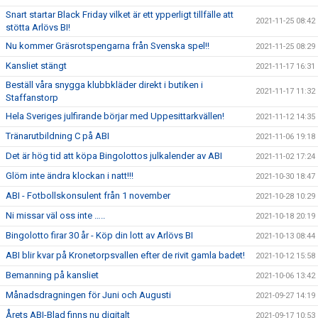
Snart startar Black Friday vilket är ett ypperligt tillfälle att
2021-11-25 08:42
stötta Arlövs BI!
Nu kommer Gräsrotspengarna från Svenska spel!!
2021-11-25 08:29
Kansliet stängt
2021-11-17 16:31
Beställ våra snygga klubbkläder direkt i butiken i
2021-11-17 11:32
Staffanstorp
Hela Sveriges julfirande börjar med Uppesittarkvällen!
2021-11-12 14:35
Tränarutbildning C på ABI
2021-11-06 19:18
Det är hög tid att köpa Bingolottos julkalender av ABI
2021-11-02 17:24
Glöm inte ändra klockan i natt!!!
2021-10-30 18:47
ABI - Fotbollskonsulent från 1 november
2021-10-28 10:29
Ni missar väl oss inte …..
2021-10-18 20:19
Bingolotto firar 30 år - Köp din lott av Arlövs BI
2021-10-13 08:44
ABI blir kvar på Kronetorpsvallen efter de rivit gamla badet!
2021-10-12 15:58
Bemanning på kansliet
2021-10-06 13:42
Månadsdragningen för Juni och Augusti
2021-09-27 14:19
Årets ABI-Blad finns nu digitalt
2021-09-17 10:53