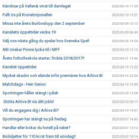
Kändisar på Vallen& vinst till damlaget
2023-05-14 17:59
Fullt ös på Kronetorpsvallen
2023-05-10 19:21
Missa inte årets Burlövslopp den 2 september
2023-05-09 10:13
Kansliets öppettider vecka 19
2023-05-09 06:44
Välj oss nästa gång du spelar hos Svenska Spel!
2023-04-25 14:54
ABI önskar Ponne lycka till i MFF
2023-04-23 12:15
Årets fotbollsskola startar; födda 2018/2017!!
2023-04-21 13:46
Kansliet öppettider
2023-04-19 15:22
Mycket skador och elände inför premiären hos Arlövs BI
2023-04-14 22:03
Matchdags - Herr Senior
2023-04-14 19:49
Sportringen håller stängt i påsk
2023-03-23 12:04
Stötta Arlövs BI via ditt jobb!
2023-03-23 09:17
Vill du engagera dig i Arlövs BI?
2023-03-19 19:07
Sportringen har stängt nu på fredag
2023-03-07 14:45
Handlar eller bokar du hotell på nätet?
2023-03-07 13:12
Biobiljetter för 110 kr/st fram till söndag!!
2023-03-02 10:14