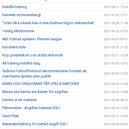
Inställd träning
2021-08-17 15:43
Kansliet sommarstängt
2021-07-05 13:11
”Utan våra lokaler kan vi inte bedriva någon verksamhet”
2021-06-30 11:58
Trevlig Midsommar
2021-06-25 09:53
ABI fostrad spelare i Premier league
2021-06-09 09:31
Kansliets tider
2021-05-31 21:52
Köp presentkort och stötta Arlövs BI
2021-05-11 13:38
All träning inställd idag
2021-05-05 15:42
Skånes Fotbollförbund rekommenderar fortsatt att
2021-05-04 13:26
matcherna spelas utan publik
BARN OCH UNGDOMAR FÅR SPELA MATCHER
2021-04-29 15:58
Missa inte hämta era kläder för avgiften.
2021-04-25 19:48
Hämta ut ert material
2021-04-20 08:16
Påminnelse - Avgifter material 2021
2021-04-14 13:39
Glad Påsk
2021-03-31 10:43
Materialutdelning för betald avgift 2021
2021-03-30 09:05