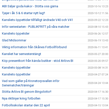
ABI Säljer goda kakor - Stötta oss gärna
2020-10-16 13:23
Tjejer i åk 5 & 6 startar nytt lag!!
2020-10-12 11:56
Kansliets öppettider tillfälligt ändrade V40 och V41
2020-09-22 12:23
Inför seriestarten - PUBLIKFRITT på våra matcher
2020-08-10 15:43
Kansliets öppetider
2020-06-26 12:57
Glad Midsommar
2020-06-19 13:43
Viktig information från Skånes Fotbollförbund
2020-06-11 13:41
Kansliet har semesterstängt
2020-05-27 20:00
Köp presentkort från kända butiker - stöd Arlövs BI
2020-05-20 09:57
Kansliets öppettider
2020-05-08 14:31
Kansliets öppettider
2020-04-27 07:24
Vad som gäller på Kronetorpsvallen inför
2020-04-24 13:44
Seriematcher/träningar
Stötta Arlövs BI genom Bingolotto!!
2020-04-17 16:30
Nya riktlinjer kring fotbollen
2020-04-17 15:30
Fotbollsskolan startar den 22 april
2020-04-15 13:04