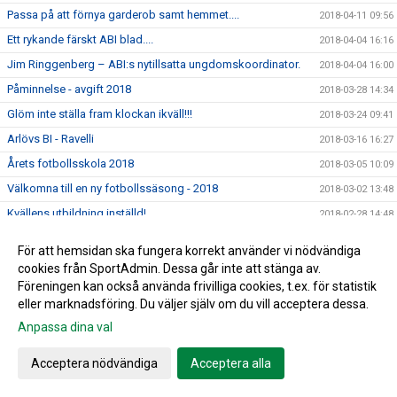
Passa på att förnya garderob samt hemmet....
2018-04-11 09:56
Ett rykande färskt ABI blad....
2018-04-04 16:16
Jim Ringgenberg – ABI:s nytillsatta ungdomskoordinator.
2018-04-04 16:00
Påminnelse - avgift 2018
2018-03-28 14:34
Glöm inte ställa fram klockan ikväll!!!
2018-03-24 09:41
Arlövs BI - Ravelli
2018-03-16 16:27
Årets fotbollsskola 2018
2018-03-05 10:09
Välkomna till en ny fotbollssäsong - 2018
2018-03-02 13:48
Kvällens utbildning inställd!
2018-02-28 14:48
Årsmötet för 2017 blev en lugn tillställning
2018-02-18 18:57
För att hemsidan ska fungera korrekt använder vi nödvändiga
Kallelse till Årsmöte för 2017
2018-02-06 10:43
cookies från SportAdmin. Dessa går inte att stänga av.
Föreningen kan också använda frivilliga cookies, t.ex. för statistik
Vilken lyckad dag!!
2018-02-03 19:52
eller marknadsföring. Du väljer själv om du vill acceptera dessa.
Till minne av Christer Hansson
2018-01-28 14:30
Anpassa dina val
Lagfotografering 2018- 3 februari
2018-01-08 13:35
Fler invånare - mindre plats för idrott
Acceptera nödvändiga
Acceptera alla
2018-01-03 22:02
Nyårsbingo - Köp era lotter av Arlövs BI
2017-12-27 11:04