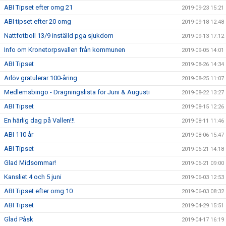
ABI Tipset efter omg 21
2019-09-23 15:21
ABI tipset efter 20 omg
2019-09-18 12:48
Nattfotboll 13/9 inställd pga sjukdom
2019-09-13 17:12
Info om Kronetorpsvallen från kommunen
2019-09-05 14:01
ABI Tipset
2019-08-26 14:34
Arlöv gratulerar 100-åring
2019-08-25 11:07
Medlemsbingo - Dragningslista för Juni & Augusti
2019-08-22 13:27
ABI Tipset
2019-08-15 12:26
En härlig dag på Vallen!!!
2019-08-11 11:46
ABI 110 år
2019-08-06 15:47
ABI Tipset
2019-06-21 14:18
Glad Midsommar!
2019-06-21 09:00
Kansliet 4 och 5 juni
2019-06-03 12:53
ABI Tipset efter omg 10
2019-06-03 08:32
ABI Tipset
2019-04-29 15:51
Glad Påsk
2019-04-17 16:19