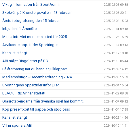
Viktig information från SportAdmin
2025-02-06 09:38
Skokväll på Kronetorpsvallen - 13 februari
2025-02-05 20:21
Årets fotografering den 15 februari
2025-02-04 15:03
Inbjudan till Årsmöte
2025-01-31 09:18
Missa inte vårt medlemslotteri för 2025
2025-01-28 15:59
Avvikande öppettider Sportringen
2025-01-14 09:13
Kansliet stängt
2024-12-17 18:18
ABI säljer Bingolotter på BC
2024-12-16 06:44
Få återbäring när du handlar julklappar!
2024-12-09 14:12
Medlemsbingo - Decemberdragning 2024
2024-12-05 15:33
Sportringens öppettider inför julen
2024-12-04 15:04
BLACK FRIDAY har startat!
2024-11-29 08:38
Gräsrotspengarna från Svenska spel har kommit!
2024-11-07 09:12
Köp presentkort till pappa och stöd oss!
2024-11-04 17:25
Kansliet stängt
2024-10-29 14:26
Vill ni sponsra ABI
2024-10-10 11:41