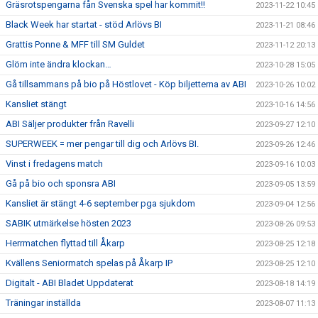
Gräsrotspengarna fån Svenska spel har kommit!!
2023-11-22 10:45
Black Week har startat - stöd Arlövs BI
2023-11-21 08:46
Grattis Ponne & MFF till SM Guldet
2023-11-12 20:13
Glöm inte ändra klockan…
2023-10-28 15:05
Gå tillsammans på bio på Höstlovet - Köp biljetterna av ABI
2023-10-26 10:02
Kansliet stängt
2023-10-16 14:56
ABI Säljer produkter från Ravelli
2023-09-27 12:10
SUPERWEEK = mer pengar till dig och Arlövs BI.
2023-09-26 12:46
Vinst i fredagens match
2023-09-16 10:03
Gå på bio och sponsra ABI
2023-09-05 13:59
Kansliet är stängt 4-6 september pga sjukdom
2023-09-04 12:56
SABIK utmärkelse hösten 2023
2023-08-26 09:53
Herrmatchen flyttad till Åkarp
2023-08-25 12:18
Kvällens Seniormatch spelas på Åkarp IP
2023-08-25 12:10
Digitalt - ABI Bladet Uppdaterat
2023-08-18 14:19
Träningar inställda
2023-08-07 11:13