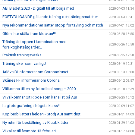
2020-04-07 16:23
ABI Bladet 2020 - Digitalt till att börja med
2020-04-03 11:34
FÖRTYDLIGANDE gällande träning och träningsmatcher
2020-04-03 10:41
Nya rekommendationer sätter stopp för tävling och match
2020-04-01 18:02
Glöm inte ställa fram klockan!!!
2020-03-28 18:55
Träning är toppen i kombination med
2020-03-26 13:58
försiktighetsåtgärder...
Praktisk träningsväska....
2020-03-25 12:58
Träning sker som vanligt!
2020-03-19 10:31
Arlövs BI Informerar om Coronaviruset
2020-03-13 19:00
Skånes FF informerar om Corona
2020-03-12 09:57
Välkomna till en ny fotbollssäsong – 2020
2020-03-10 13:39
Vi välkomnar Git Riboe som kanslist på ABI
2020-02-25 13:12
Lagfotografering i högsta klass!!
2020-02-09 11:07
Köp biobiljetter i helgen - Stödj ABI samtidigt
2020-01-31 14:03
Ny rutin för beställning av Klubbkläder
2020-01-29 14:02
Vi kallar till årsmöte 13 februari
2020-01-17 14:08