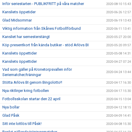
Inför seriestarten - PUBLIKFRITT på våra matcher
2020-08-10 15:43
Kansliets öppetider
2020-06-26 12:57
Glad Midsommar
2020-06-19 13:43
Viktig information från Skånes Fotbollförbund
2020-06-11 13:41
Kansliet har semesterstängt
2020-05-27 20:00
Köp presentkort från kända butiker - stöd Arlövs BI
2020-05-20 09:57
Kansliets öppettider
2020-05-08 14:31
Kansliets öppettider
2020-04-27 07:24
Vad som gäller på Kronetorpsvallen inför
2020-04-24 13:44
Seriematcher/träningar
Stötta Arlövs BI genom Bingolotto!!
2020-04-17 16:30
Nya riktlinjer kring fotbollen
2020-04-17 15:30
Fotbollsskolan startar den 22 april
2020-04-15 13:04
Nya bollar
2020-04-12 18:15
Glad Påsk
2020-04-09 14:41
Sitt inte lottlös till Påsk!
2020-04-08 15:30
Beslut gällande träningsmatcher