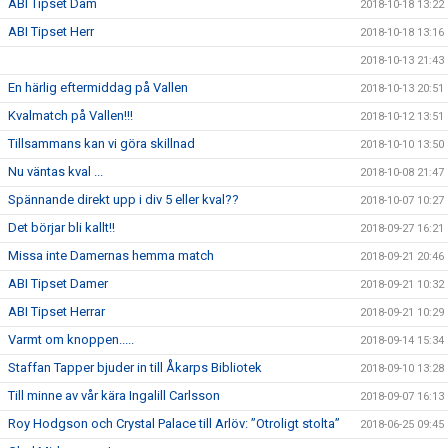
ABI Tipset Dam
2018-10-18 13:22
ABI Tipset Herr
2018-10-18 13:16
2018-10-13 21:43
En härlig eftermiddag på Vallen
2018-10-13 20:51
Kvalmatch på Vallen!!!
2018-10-12 13:51
Tillsammans kan vi göra skillnad
2018-10-10 13:50
Nu väntas kval ...
2018-10-08 21:47
Spännande direkt upp i div 5 eller kval??
2018-10-07 10:27
Det börjar bli kallt!!
2018-09-27 16:21
Missa inte Damernas hemma match
2018-09-21 20:46
ABI Tipset Damer
2018-09-21 10:32
ABI Tipset Herrar
2018-09-21 10:29
Varmt om knoppen.....
2018-09-14 15:34
Staffan Tapper bjuder in till Åkarps Bibliotek
2018-09-10 13:28
Till minne av vår kära Ingalill Carlsson
2018-09-07 16:13
Roy Hodgson och Crystal Palace till Arlöv: ”Otroligt stolta”
2018-06-25 09:45