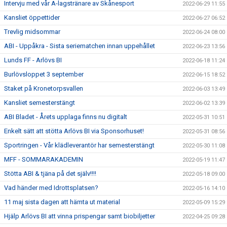
Intervju med vår A-lagstränare av Skånesport
2022-06-29 11:55
Kansliet öppettider
2022-06-27 06:52
Trevlig midsommar
2022-06-24 08:00
ABI - Uppåkra - Sista seriematchen innan uppehållet
2022-06-23 13:56
Lunds FF - Arlövs BI
2022-06-18 11:24
Burlövsloppet 3 september
2022-06-15 18:52
Staket på Kronetorpsvallen
2022-06-03 13:49
Kansliet semesterstängt
2022-06-02 13:39
ABI Bladet - Årets upplaga finns nu digitalt
2022-05-31 10:51
Enkelt sätt att stötta Arlövs BI via Sponsorhuset!
2022-05-31 08:56
Sportringen - Vår klädleverantör har semesterstängt
2022-05-30 11:08
MFF - SOMMARAKADEMIN
2022-05-19 11:47
Stötta ABI & tjäna på det själv!!!!
2022-05-18 09:00
Vad händer med Idrottsplatsen?
2022-05-16 14:10
11 maj sista dagen att hämta ut material
2022-05-09 15:29
Hjälp Arlövs BI att vinna prispengar samt biobiljetter
2022-04-25 09:28