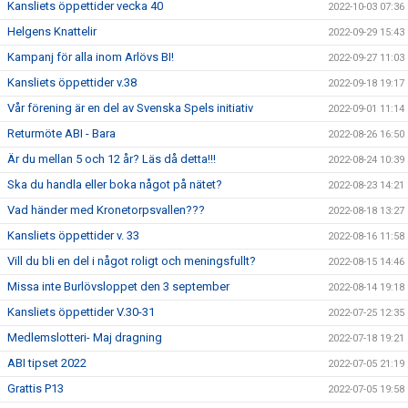
Kansliets öppettider vecka 40
2022-10-03 07:36
Helgens Knattelir
2022-09-29 15:43
Kampanj för alla inom Arlövs BI!
2022-09-27 11:03
Kansliets öppettider v.38
2022-09-18 19:17
Vår förening är en del av Svenska Spels initiativ
2022-09-01 11:14
Returmöte ABI - Bara
2022-08-26 16:50
Är du mellan 5 och 12 år? Läs då detta!!!
2022-08-24 10:39
Ska du handla eller boka något på nätet?
2022-08-23 14:21
Vad händer med Kronetorpsvallen???
2022-08-18 13:27
Kansliets öppettider v. 33
2022-08-16 11:58
Vill du bli en del i något roligt och meningsfullt?
2022-08-15 14:46
Missa inte Burlövsloppet den 3 september
2022-08-14 19:18
Kansliets öppettider V.30-31
2022-07-25 12:35
Medlemslotteri- Maj dragning
2022-07-18 19:21
ABI tipset 2022
2022-07-05 21:19
Grattis P13
2022-07-05 19:58