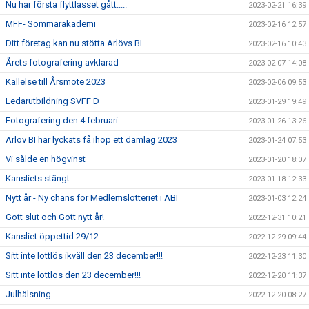
Nu har första flyttlasset gått.....
2023-02-21 16:39
MFF- Sommarakademi
2023-02-16 12:57
Ditt företag kan nu stötta Arlövs BI
2023-02-16 10:43
Årets fotografering avklarad
2023-02-07 14:08
Kallelse till Årsmöte 2023
2023-02-06 09:53
Ledarutbildning SVFF D
2023-01-29 19:49
Fotografering den 4 februari
2023-01-26 13:26
Arlöv BI har lyckats få ihop ett damlag 2023
2023-01-24 07:53
Vi sålde en högvinst
2023-01-20 18:07
Kansliets stängt
2023-01-18 12:33
Nytt år - Ny chans för Medlemslotteriet i ABI
2023-01-03 12:24
Gott slut och Gott nytt år!
2022-12-31 10:21
Kansliet öppettid 29/12
2022-12-29 09:44
Sitt inte lottlös ikväll den 23 december!!!
2022-12-23 11:30
Sitt inte lottlös den 23 december!!!
2022-12-20 11:37
Julhälsning
2022-12-20 08:27