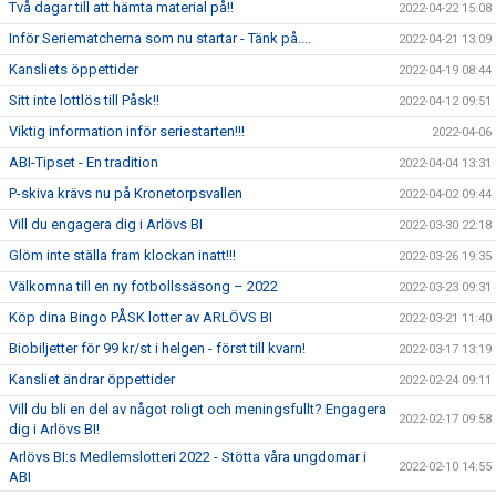
Två dagar till att hämta material på!!
2022-04-22 15:08
Inför Seriematcherna som nu startar - Tänk på....
2022-04-21 13:09
Kansliets öppettider
2022-04-19 08:44
Sitt inte lottlös till Påsk!!
2022-04-12 09:51
Viktig information inför seriestarten!!!
2022-04-06
ABI-Tipset - En tradition
2022-04-04 13:31
P-skiva krävs nu på Kronetorpsvallen
2022-04-02 09:44
Vill du engagera dig i Arlövs BI
2022-03-30 22:18
Glöm inte ställa fram klockan inatt!!!
2022-03-26 19:35
Välkomna till en ny fotbollssäsong – 2022
2022-03-23 09:31
Köp dina Bingo PÅSK lotter av ARLÖVS BI
2022-03-21 11:40
Biobiljetter för 99 kr/st i helgen - först till kvarn!
2022-03-17 13:19
Kansliet ändrar öppettider
2022-02-24 09:11
Vill du bli en del av något roligt och meningsfullt? Engagera
2022-02-17 09:58
dig i Arlövs BI!
Arlövs BI:s Medlemslotteri 2022 - Stötta våra ungdomar i
2022-02-10 14:55
ABI