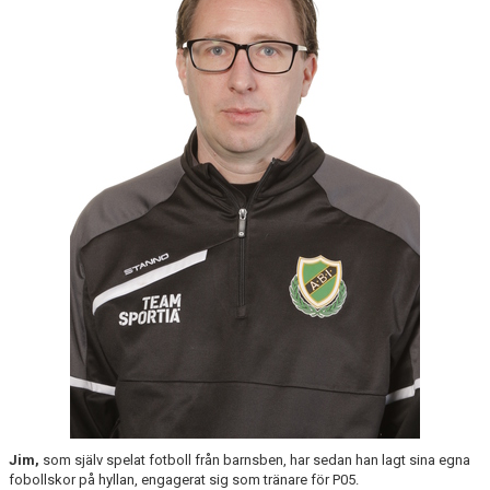
SABIK
KALENDER
GDPR
MATCHER
VÅRA KLUBBKLÄDER
HITTA HIT
Jim,
som själv spelat fotboll från barnsben, har sedan han lagt sina egna
fobollskor på hyllan, engagerat sig som tränare för P05.