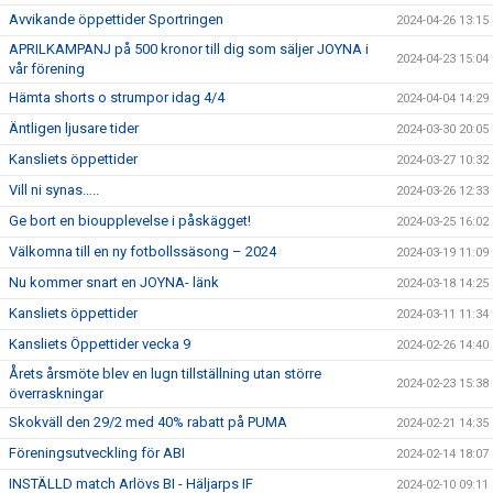
Avvikande öppettider Sportringen
2024-04-26 13:15
APRILKAMPANJ på 500 kronor till dig som säljer JOYNA i
2024-04-23 15:04
vår förening
Hämta shorts o strumpor idag 4/4
2024-04-04 14:29
Äntligen ljusare tider
2024-03-30 20:05
Kansliets öppettider
2024-03-27 10:32
Vill ni synas…..
2024-03-26 12:33
Ge bort en bioupplevelse i påskägget!
2024-03-25 16:02
Välkomna till en ny fotbollssäsong – 2024
2024-03-19 11:09
Nu kommer snart en JOYNA- länk
2024-03-18 14:25
Kansliets öppettider
2024-03-11 11:34
Kansliets Öppettider vecka 9
2024-02-26 14:40
Årets årsmöte blev en lugn tillställning utan större
2024-02-23 15:38
överraskningar
Skokväll den 29/2 med 40% rabatt på PUMA
2024-02-21 14:35
Föreningsutveckling för ABI
2024-02-14 18:07
INSTÄLLD match Arlövs BI - Häljarps IF
2024-02-10 09:11