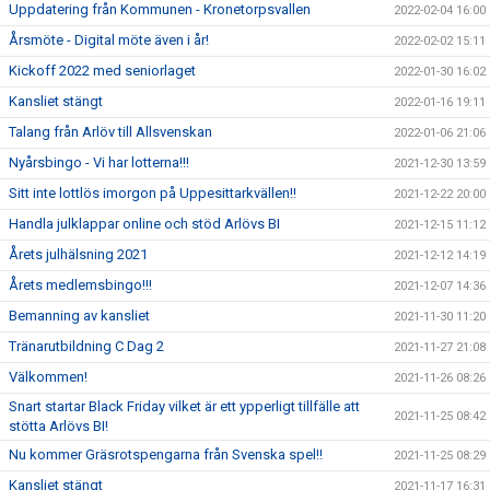
Uppdatering från Kommunen - Kronetorpsvallen
2022-02-04 16:00
Årsmöte - Digital möte även i år!
2022-02-02 15:11
Kickoff 2022 med seniorlaget
2022-01-30 16:02
Kansliet stängt
2022-01-16 19:11
Talang från Arlöv till Allsvenskan
2022-01-06 21:06
Nyårsbingo - Vi har lotterna!!!
2021-12-30 13:59
Sitt inte lottlös imorgon på Uppesittarkvällen!!
2021-12-22 20:00
Handla julklappar online och stöd Arlövs BI
2021-12-15 11:12
Årets julhälsning 2021
2021-12-12 14:19
Årets medlemsbingo!!!
2021-12-07 14:36
Bemanning av kansliet
2021-11-30 11:20
Tränarutbildning C Dag 2
2021-11-27 21:08
Välkommen!
2021-11-26 08:26
Snart startar Black Friday vilket är ett ypperligt tillfälle att
2021-11-25 08:42
stötta Arlövs BI!
Nu kommer Gräsrotspengarna från Svenska spel!!
2021-11-25 08:29
Kansliet stängt
2021-11-17 16:31