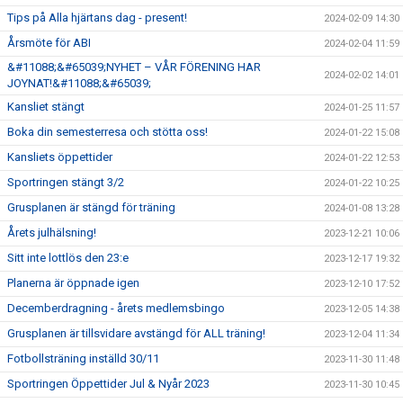
Tips på Alla hjärtans dag - present!
2024-02-09 14:30
Årsmöte för ABI
2024-02-04 11:59
&#11088;&#65039;NYHET – VÅR FÖRENING HAR
2024-02-02 14:01
JOYNAT!&#11088;&#65039;
Kansliet stängt
2024-01-25 11:57
Boka din semesterresa och stötta oss!
2024-01-22 15:08
Kansliets öppettider
2024-01-22 12:53
Sportringen stängt 3/2
2024-01-22 10:25
Grusplanen är stängd för träning
2024-01-08 13:28
Årets julhälsning!
2023-12-21 10:06
Sitt inte lottlös den 23:e
2023-12-17 19:32
Planerna är öppnade igen
2023-12-10 17:52
Decemberdragning - årets medlemsbingo
2023-12-05 14:38
Grusplanen är tillsvidare avstängd för ALL träning!
2023-12-04 11:34
Fotbollsträning inställd 30/11
2023-11-30 11:48
Sportringen Öppettider Jul & Nyår 2023
2023-11-30 10:45