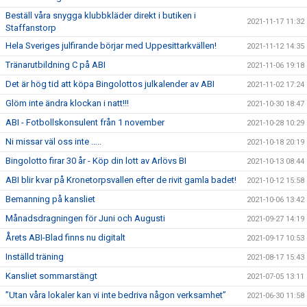
Beställ våra snygga klubbkläder direkt i butiken i
2021-11-17 11:32
Staffanstorp
Hela Sveriges julfirande börjar med Uppesittarkvällen!
2021-11-12 14:35
Tränarutbildning C på ABI
2021-11-06 19:18
Det är hög tid att köpa Bingolottos julkalender av ABI
2021-11-02 17:24
Glöm inte ändra klockan i natt!!!
2021-10-30 18:47
ABI - Fotbollskonsulent från 1 november
2021-10-28 10:29
Ni missar väl oss inte …..
2021-10-18 20:19
Bingolotto firar 30 år - Köp din lott av Arlövs BI
2021-10-13 08:44
ABI blir kvar på Kronetorpsvallen efter de rivit gamla badet!
2021-10-12 15:58
Bemanning på kansliet
2021-10-06 13:42
Månadsdragningen för Juni och Augusti
2021-09-27 14:19
Årets ABI-Blad finns nu digitalt
2021-09-17 10:53
Inställd träning
2021-08-17 15:43
Kansliet sommarstängt
2021-07-05 13:11
”Utan våra lokaler kan vi inte bedriva någon verksamhet”
2021-06-30 11:58