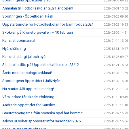
Sportringens öppettider V 16
2026-04-08 09:22
Anmälan till Fotbollsskolan 2021 är öppen!
2026-03-31 13:52
Sportringen - Öppettider i Påsk
2026-03-25 09:20
Uppstartsmöte för Fotbollsskolan för barn födda 2021
2026-03-23 19:53
Skokväll på Kronetorpsvallen – 10 februari
2026-02-02 14:51
Kansliet obemannat
2026-01-14 13:06
Nyårshälsning
2025-12-31 19:47
Kansliet stängt jul och nyår
2025-12-23 09:07
Sitt inte lottlös på Uppesittarkvällen den 23/12
2025-12-21 15:23
Årets medlemsbingo avklarat!
2025-12-04 11:39
Sportringens öppettider i Jul&Nyår
2025-12-02 15:38
Nu startar ABI upp ett juniorlag!
2025-11-23 11:03
Våra ledare får skadeutbildning
2025-11-15 09:49
Ändrade öppettider för Kansliet
2025-11-10 11:18
Gräsrotspengarna från Svenska spel har kommit!
2025-11-07 15:23
Arlövs BI söker sponsorer inför säsongen 2026!
2025-11-06 15:06