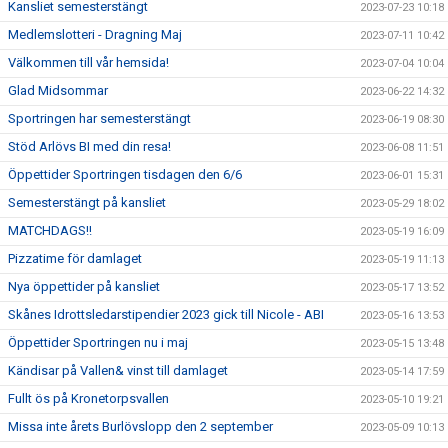
Kansliet semesterstängt
2023-07-23 10:18
Medlemslotteri - Dragning Maj
2023-07-11 10:42
Välkommen till vår hemsida!
2023-07-04 10:04
Glad Midsommar
2023-06-22 14:32
Sportringen har semesterstängt
2023-06-19 08:30
Stöd Arlövs BI med din resa!
2023-06-08 11:51
Öppettider Sportringen tisdagen den 6/6
2023-06-01 15:31
Semesterstängt på kansliet
2023-05-29 18:02
MATCHDAGS!!
2023-05-19 16:09
Pizzatime för damlaget
2023-05-19 11:13
Nya öppettider på kansliet
2023-05-17 13:52
Skånes Idrottsledarstipendier 2023 gick till Nicole - ABI
2023-05-16 13:53
Öppettider Sportringen nu i maj
2023-05-15 13:48
Kändisar på Vallen& vinst till damlaget
2023-05-14 17:59
Fullt ös på Kronetorpsvallen
2023-05-10 19:21
Missa inte årets Burlövslopp den 2 september
2023-05-09 10:13