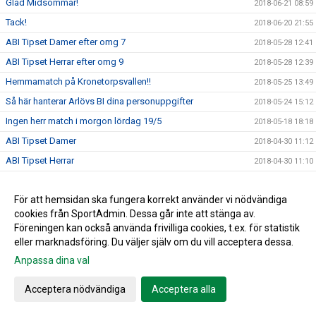
Glad Midsommar!
2018-06-21 08:59
Tack!
2018-06-20 21:55
ABI Tipset Damer efter omg 7
2018-05-28 12:41
ABI Tipset Herrar efter omg 9
2018-05-28 12:39
Hemmamatch på Kronetorpsvallen!!
2018-05-25 13:49
Så här hanterar Arlövs BI dina personuppgifter
2018-05-24 15:12
Ingen herr match i morgon lördag 19/5
2018-05-18 18:18
ABI Tipset Damer
2018-04-30 11:12
ABI Tipset Herrar
2018-04-30 11:10
Herrseniorer spelar hemma i kväll!
2018-04-23 14:52
För att hemsidan ska fungera korrekt använder vi nödvändiga
Hemma premiär för vårt Damlag!!!
2018-04-20 09:46
cookies från SportAdmin. Dessa går inte att stänga av.
Missa inte årets ABI cup den 30 juni
2018-04-17 10:52
Föreningen kan också använda frivilliga cookies, t.ex. för statistik
Skånes Idrottsledare Stipendier-2018
2018-04-16 11:32
eller marknadsföring. Du väljer själv om du vill acceptera dessa.
Passa på att förnya garderob samt hemmet....
Anpassa dina val
2018-04-11 09:56
Ett rykande färskt ABI blad....
2018-04-04 16:16
Acceptera nödvändiga
Acceptera alla
Jim Ringgenberg – ABI:s nytillsatta ungdomskoordinator.
2018-04-04 16:00