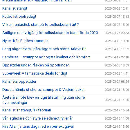
Medlemslotteriet - Maj dragningen är klar!
2025-06-02 11:01
Kansliet stängt
2025-05-28 12:11
Fotbollströjefredag!
2025-05-07 15:13
Vilken fantastisk start på fotbollsskolan i år! ?
2025-05-07 15:00
Äntligen drar vi igång fotbollsskolan för barn födda 2020
2025-04-28 20:53
Nyhet från Burlövs kommun
2025-04-15 13:30
Lägg något extra i påskägget och stötta Arlövs BI!
2025-04-15 11:32
Bambusa – strumpor av högsta kvalitet och komfort
2025-04-12 22:18
Öppettider under Påsken på Sportringen
2025-04-08 18:09
Superweek = fantastiska deals för dig!
2025-03-26 14:41
Kansliets öppettider
2025-03-24 08:24
Dax att hämta ut shorts, strumpor & Vattenflaska!
2025-03-21 13:06
Årets årsmöte blev en lugn tillställning utan större
2025-03-04 14:26
överraskningar
Kansliet är stängt, 17 februari
2025-02-17 15:34
Vår lagledare och styrelseledamot fyller år
2025-02-15 11:08
Fira Alla hjärtans dag med en perfekt gåva!
2025-02-12 13:20