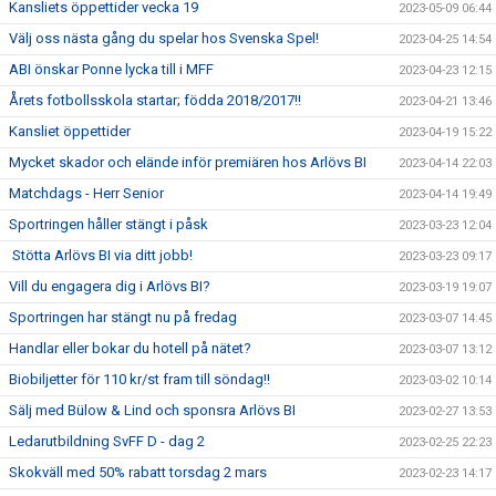
Kansliets öppettider vecka 19
2023-05-09 06:44
Välj oss nästa gång du spelar hos Svenska Spel!
2023-04-25 14:54
ABI önskar Ponne lycka till i MFF
2023-04-23 12:15
Årets fotbollsskola startar; födda 2018/2017!!
2023-04-21 13:46
Kansliet öppettider
2023-04-19 15:22
Mycket skador och elände inför premiären hos Arlövs BI
2023-04-14 22:03
Matchdags - Herr Senior
2023-04-14 19:49
Sportringen håller stängt i påsk
2023-03-23 12:04
Stötta Arlövs BI via ditt jobb!
2023-03-23 09:17
Vill du engagera dig i Arlövs BI?
2023-03-19 19:07
Sportringen har stängt nu på fredag
2023-03-07 14:45
Handlar eller bokar du hotell på nätet?
2023-03-07 13:12
Biobiljetter för 110 kr/st fram till söndag!!
2023-03-02 10:14
Sälj med Bülow & Lind och sponsra Arlövs BI
2023-02-27 13:53
Ledarutbildning SvFF D - dag 2
2023-02-25 22:23
Skokväll med 50% rabatt torsdag 2 mars
2023-02-23 14:17