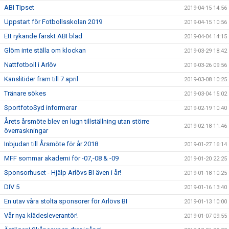
ABI Tipset
2019-04-15 14:56
Uppstart för Fotbollsskolan 2019
2019-04-15 10:56
Ett rykande färskt ABI blad
2019-04-04 14:15
Glöm inte ställa om klockan
2019-03-29 18:42
Nattfotboll i Arlöv
2019-03-26 09:56
Kanslitider fram till 7 april
2019-03-08 10:25
Tränare sökes
2019-03-04 15:02
SportfotoSyd informerar
2019-02-19 10:40
Årets årsmöte blev en lugn tillställning utan större
2019-02-18 11:46
överraskningar
Inbjudan till Årsmöte för år 2018
2019-01-27 16:14
MFF sommar akademi för -07,-08 & -09
2019-01-20 22:25
Sponsorhuset - Hjälp Arlövs BI även i år!
2019-01-18 10:25
DIV 5
2019-01-16 13:40
En utav våra stolta sponsorer för Arlövs BI
2019-01-13 10:00
Vår nya klädesleverantör!
2019-01-07 09:55