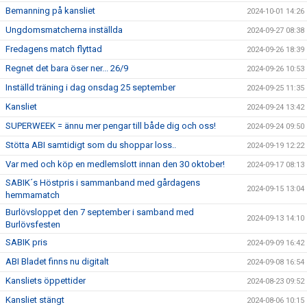
Bemanning på kansliet
2024-10-01 14:26
Ungdomsmatcherna inställda
2024-09-27 08:38
Fredagens match flyttad
2024-09-26 18:39
Regnet det bara öser ner... 26/9
2024-09-26 10:53
Inställd träning i dag onsdag 25 september
2024-09-25 11:35
Kansliet
2024-09-24 13:42
SUPERWEEK = ännu mer pengar till både dig och oss!
2024-09-24 09:50
Stötta ABI samtidigt som du shoppar loss..
2024-09-19 12:22
Var med och köp en medlemslott innan den 30 oktober!
2024-09-17 08:13
SABIK´s Höstpris i sammanband med gårdagens
2024-09-15 13:04
hemmamatch
Burlövsloppet den 7 september i samband med
2024-09-13 14:10
Burlövsfesten
SABIK pris
2024-09-09 16:42
ABI Bladet finns nu digitalt
2024-09-08 16:54
Kansliets öppettider
2024-08-23 09:52
Kansliet stängt
2024-08-06 10:15