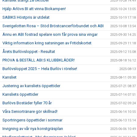
Kansliet stängt 28 oktober
2025-10-28 14:49
Hjälp Arlövs BI att vinna Biokampen!
2025-10-24 13:05
SABIKS Höstpris är utdelat
2025-10-19 17:18
Sverigelotten Rosa – Stöd Bröstcancerförbundet och ABI
2025-10-08 13:54
Ännu en ABI fostrad spelare som får prova sina vingar
2025-09-30 14:25
Viktig information kring satsningen av Fritidskortet
2025-09-29 11:18
Årets Burlövsloppet - Resultat
2025-09-12 15:08
PROVA & BESTÄLL ABI:S KLUBBKLÄDER!
2025-08-18 16:12
Burlövsloppet 2025 – Hela Burlöv i rörelse!
2025-08-13
Kansliet
2025-08-11 09:30
Justering av kansliets öppettider
2025-07-21 08:37
Kansliets öppettider
2025-07-14 07:51
Burlövs Bostäder fyller 70 år
2025-07-02 09:24
Våra Seniortränare gör skillnad!
2025-06-14 10:55
Sportringens öppettider i sommar
2025-06-13 15:14
Invigning av vår nya konstgräsplan
2025-06-06 10:49