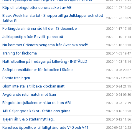
Köp dina bingolotter coronasäkert av ABI
2020-11-27 19:02
Black Week har startat - Shoppa billiga Julklappar och stöd
2020-11-23 15:09
Arlövs BI
Förlängda allmänna råd till den 13 december
2020-11-17 17:15
Julklappstips från Ravelli- passa på
2020-11-10 11:14
Nu kommer Gräsrots pengarna från Svenska spel!!
2020-11-10 10:13
Träning för flickorna
2020-11-03 19:47
Nattfotbollen på fredagar på Lillevång - INSTÄLLD
2020-11-03 15:14
Skärpta restriktioner för fotbollen i Skåne
2020-10-28 20:57
Första träningen
2020-10-27 23:32
Glöm inte ställa tillbaka klockan inatt
2020-10-24 21:15
Avgörande returmatch mot 5:an
2020-10-24 09:30
Bingolottos julkalender hittar du hos ABI
2020-10-23 17:19
ABI Säljer goda kakor - Stötta oss gärna
2020-10-16 13:23
Tjejer i åk 5 & 6 startar nytt lag!!
2020-10-12 11:56
Kansliets öppettider tillfälligt ändrade V40 och V41
2020-09-22 12:23