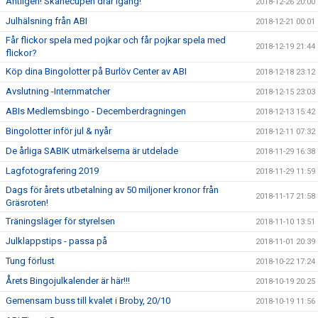
Äntligen! Skånecupen drar igång!
2018-12-26 20:00
Julhälsning från ABI
2018-12-21 00:01
Får flickor spela med pojkar och får pojkar spela med
2018-12-19 21:44
flickor?
Köp dina Bingolotter på Burlöv Center av ABI
2018-12-18 23:12
Avslutning -Internmatcher
2018-12-15 23:03
ABIs Medlemsbingo - Decemberdragningen
2018-12-13 15:42
Bingolotter inför jul & nyår
2018-12-11 07:32
De årliga SABIK utmärkelserna är utdelade
2018-11-29 16:38
Lagfotografering 2019
2018-11-29 11:59
Dags för årets utbetalning av 50 miljoner kronor från
2018-11-17 21:58
Gräsroten!
Träningsläger för styrelsen
2018-11-10 13:51
Julklappstips - passa på
2018-11-01 20:39
Tung förlust
2018-10-22 17:24
Årets Bingojulkalender är här!!!
2018-10-19 20:25
Gemensam buss till kvalet i Broby, 20/10
2018-10-19 11:56