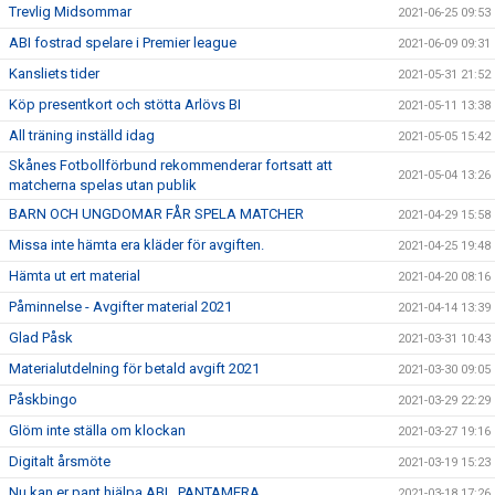
Trevlig Midsommar
2021-06-25 09:53
ABI fostrad spelare i Premier league
2021-06-09 09:31
Kansliets tider
2021-05-31 21:52
Köp presentkort och stötta Arlövs BI
2021-05-11 13:38
All träning inställd idag
2021-05-05 15:42
Skånes Fotbollförbund rekommenderar fortsatt att
2021-05-04 13:26
matcherna spelas utan publik
BARN OCH UNGDOMAR FÅR SPELA MATCHER
2021-04-29 15:58
Missa inte hämta era kläder för avgiften.
2021-04-25 19:48
Hämta ut ert material
2021-04-20 08:16
Påminnelse - Avgifter material 2021
2021-04-14 13:39
Glad Påsk
2021-03-31 10:43
Materialutdelning för betald avgift 2021
2021-03-30 09:05
Påskbingo
2021-03-29 22:29
Glöm inte ställa om klockan
2021-03-27 19:16
Digitalt årsmöte
2021-03-19 15:23
Nu kan er pant hjälpa ABI…PANTAMERA
2021-03-18 17:26