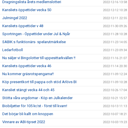
Dragningslista årets medlemslotteri
2022-12-16 13:58
Kansliets öppettider vecka 50
2022-12-12 10:28
Julmingel 2022
2022-12-11 22:55
Kansliets öppettider v 48
2022-11-30 09:26
Sportringen - Öppettider under Jul & Nyår
2022-11-28 10:28
SABIK:s funktionärs- spelarutmärkelse
2022-11-23 14:05
Ledarfotboll
2022-11-23 09:34
Nu säljer vi Bingolotter till uppesittarkvällen !!
2022-11-16 21:07
Kansliets öppettider vecka 46
2022-11-14 20:30
Nu kommer gräsrotspengarna!!
2022-11-09 12:24
Köp presentkort till pappa och stöd Arlövs BI
2022-11-09 10:28
Kansliet stängt vecka 44 och 45
2022-10-26 17:04
Stötta våra ungdomar - Köp en Julkalender
2022-10-21 15:57
Biobiljetter för 105 kr/st - först till kvarn!
2022-10-13 11:13
Det börjar bli kallt om knoppen
2022-10-07 18:21
Vinnare av ABI-tipset 2022
2022-10-03 19:23