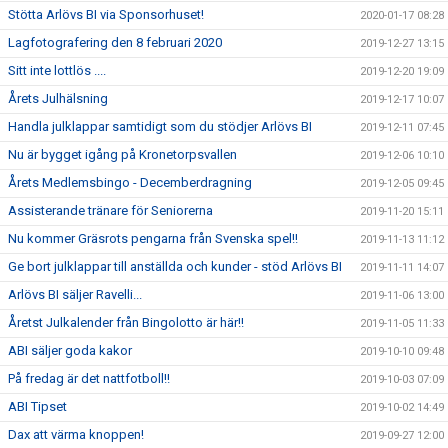
Stötta Arlövs BI via Sponsorhuset!
2020-01-17 08:28
Lagfotografering den 8 februari 2020
2019-12-27 13:15
Sitt inte lottlös ....
2019-12-20 19:09
Årets Julhälsning
2019-12-17 10:07
Handla julklappar samtidigt som du stödjer Arlövs BI
2019-12-11 07:45
Nu är bygget igång på Kronetorpsvallen
2019-12-06 10:10
Årets Medlemsbingo - Decemberdragning
2019-12-05 09:45
Assisterande tränare för Seniorerna
2019-11-20 15:11
Nu kommer Gräsrots pengarna från Svenska spel!!
2019-11-13 11:12
Ge bort julklappar till anställda och kunder - stöd Arlövs BI
2019-11-11 14:07
Arlövs BI säljer Ravelli...
2019-11-06 13:00
Åretst Julkalender från Bingolotto är här!!
2019-11-05 11:33
ABI säljer goda kakor
2019-10-10 09:48
På fredag är det nattfotboll!!
2019-10-03 07:09
ABI Tipset
2019-10-02 14:49
Dax att värma knoppen!
2019-09-27 12:00