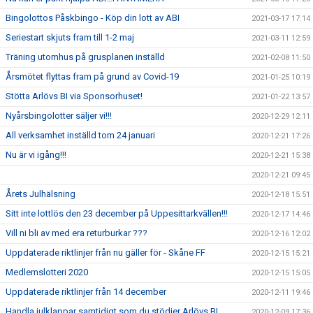
Bingolottos Påskbingo - Köp din lott av ABI
2021-03-17 17:14
Seriestart skjuts fram till 1-2 maj
2021-03-11 12:59
Träning utomhus på grusplanen inställd
2021-02-08 11:50
Årsmötet flyttas fram på grund av Covid-19
2021-01-25 10:19
Stötta Arlövs BI via Sponsorhuset!
2021-01-22 13:57
Nyårsbingolotter säljer vi!!!
2020-12-29 12:11
All verksamhet inställd tom 24 januari
2020-12-21 17:26
Nu är vi igång!!!
2020-12-21 15:38
2020-12-21 09:45
Årets Julhälsning
2020-12-18 15:51
Sitt inte lottlös den 23 december på Uppesittarkvällen!!!
2020-12-17 14:46
Vill ni bli av med era returburkar ???
2020-12-16 12:02
Uppdaterade riktlinjer från nu gäller för - Skåne FF
2020-12-15 15:21
Medlemslotteri 2020
2020-12-15 15:05
Uppdaterade riktlinjer från 14 december
2020-12-11 19:46
Handla julklappar samtidigt som du stödjer Arlövs BI
2020-12-09 17:36