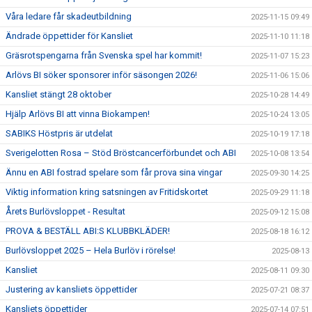
Våra ledare får skadeutbildning
2025-11-15 09:49
Ändrade öppettider för Kansliet
2025-11-10 11:18
Gräsrotspengarna från Svenska spel har kommit!
2025-11-07 15:23
Arlövs BI söker sponsorer inför säsongen 2026!
2025-11-06 15:06
Kansliet stängt 28 oktober
2025-10-28 14:49
Hjälp Arlövs BI att vinna Biokampen!
2025-10-24 13:05
SABIKS Höstpris är utdelat
2025-10-19 17:18
Sverigelotten Rosa – Stöd Bröstcancerförbundet och ABI
2025-10-08 13:54
Ännu en ABI fostrad spelare som får prova sina vingar
2025-09-30 14:25
Viktig information kring satsningen av Fritidskortet
2025-09-29 11:18
Årets Burlövsloppet - Resultat
2025-09-12 15:08
PROVA & BESTÄLL ABI:S KLUBBKLÄDER!
2025-08-18 16:12
Burlövsloppet 2025 – Hela Burlöv i rörelse!
2025-08-13
Kansliet
2025-08-11 09:30
Justering av kansliets öppettider
2025-07-21 08:37
Kansliets öppettider
2025-07-14 07:51