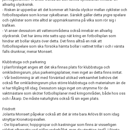
allvarlig olycksrisk.
- Risken är uppenbar att det kommer att hända olyckor mellan cyklister och
fotbollsspelare som korsar cykelbanan. Särskilt gäller detta yngre spelare
och cyklister som inte alltid är uppmärksamma på vilka som rör sig i
trafiken.
- Vi anser dessutom att vattenområdena också innebär en allvarlig
olycksrisk. Det har ännu inte satts upp nät kring en fotbollsplan som
hindrar att bollar skjuts över detta. Det finns alltså en risk att
fotbollsspelare som ska försöka hämta bollar i vattnet trillar i och i värsta
falls drunknar, menar Monsert.
Klubbstuga och parkering
I planförslaget anges att det ska finnas plats för klubbstuga och
omklädningsrum, plus parkeringsplatser, men inget av detta finns inritat.
- Vår bedömning är att med förväntad utökad verksamhet behövs det
också fler omklädningsrum plus större klubbstuga och materialrum än de
vi har tillgång till idag. Dessutom sägs inget om utrymme för de
vaktmästare som sköter fotbollsplaner med kringområden, både hos oss
och i Åkarp. De måste naturligtvis också få sin egen plats.
Friidrott
Jolanta Monsert påpekar också att det är inte bara Arlövs BI som idag
utnyttjar Kronetorpsvallen.
- De löparbanor, hoppgropar och kastningar som finns är visserligen
väldigt eftersatta vad gäller underhållet, men de utnyttjas ändå. I första