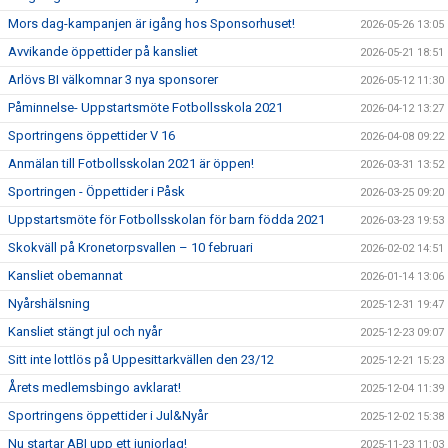
Mors dag-kampanjen är igång hos Sponsorhuset!
2026-05-26 13:05
Avvikande öppettider på kansliet
2026-05-21 18:51
Arlövs BI välkomnar 3 nya sponsorer
2026-05-12 11:30
Påminnelse- Uppstartsmöte Fotbollsskola 2021
2026-04-12 13:27
Sportringens öppettider V 16
2026-04-08 09:22
Anmälan till Fotbollsskolan 2021 är öppen!
2026-03-31 13:52
Sportringen - Öppettider i Påsk
2026-03-25 09:20
Uppstartsmöte för Fotbollsskolan för barn födda 2021
2026-03-23 19:53
Skokväll på Kronetorpsvallen – 10 februari
2026-02-02 14:51
Kansliet obemannat
2026-01-14 13:06
Nyårshälsning
2025-12-31 19:47
Kansliet stängt jul och nyår
2025-12-23 09:07
Sitt inte lottlös på Uppesittarkvällen den 23/12
2025-12-21 15:23
Årets medlemsbingo avklarat!
2025-12-04 11:39
Sportringens öppettider i Jul&Nyår
2025-12-02 15:38
Nu startar ABI upp ett juniorlag!
2025-11-23 11:03