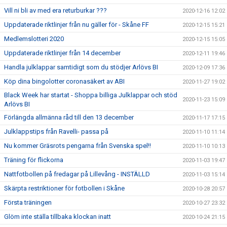
Vill ni bli av med era returburkar ???
2020-12-16 12:02
Uppdaterade riktlinjer från nu gäller för - Skåne FF
2020-12-15 15:21
Medlemslotteri 2020
2020-12-15 15:05
Uppdaterade riktlinjer från 14 december
2020-12-11 19:46
Handla julklappar samtidigt som du stödjer Arlövs BI
2020-12-09 17:36
Köp dina bingolotter coronasäkert av ABI
2020-11-27 19:02
Black Week har startat - Shoppa billiga Julklappar och stöd
2020-11-23 15:09
Arlövs BI
Förlängda allmänna råd till den 13 december
2020-11-17 17:15
Julklappstips från Ravelli- passa på
2020-11-10 11:14
Nu kommer Gräsrots pengarna från Svenska spel!!
2020-11-10 10:13
Träning för flickorna
2020-11-03 19:47
Nattfotbollen på fredagar på Lillevång - INSTÄLLD
2020-11-03 15:14
Skärpta restriktioner för fotbollen i Skåne
2020-10-28 20:57
Första träningen
2020-10-27 23:32
Glöm inte ställa tillbaka klockan inatt
2020-10-24 21:15