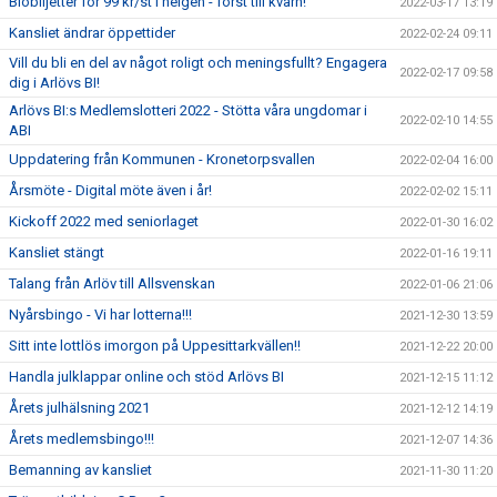
Biobiljetter för 99 kr/st i helgen - först till kvarn!
2022-03-17 13:19
Kansliet ändrar öppettider
2022-02-24 09:11
Vill du bli en del av något roligt och meningsfullt? Engagera
2022-02-17 09:58
dig i Arlövs BI!
Arlövs BI:s Medlemslotteri 2022 - Stötta våra ungdomar i
2022-02-10 14:55
ABI
Uppdatering från Kommunen - Kronetorpsvallen
2022-02-04 16:00
Årsmöte - Digital möte även i år!
2022-02-02 15:11
Kickoff 2022 med seniorlaget
2022-01-30 16:02
Kansliet stängt
2022-01-16 19:11
Talang från Arlöv till Allsvenskan
2022-01-06 21:06
Nyårsbingo - Vi har lotterna!!!
2021-12-30 13:59
Sitt inte lottlös imorgon på Uppesittarkvällen!!
2021-12-22 20:00
Handla julklappar online och stöd Arlövs BI
2021-12-15 11:12
Årets julhälsning 2021
2021-12-12 14:19
Årets medlemsbingo!!!
2021-12-07 14:36
Bemanning av kansliet
2021-11-30 11:20