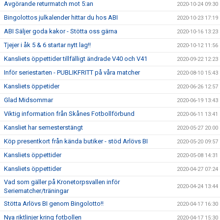
Avgörande returmatch mot 5:an
2020-10-24 09:30
Bingolottos julkalender hittar du hos ABI
2020-10-23 17:19
ABI Säljer goda kakor - Stötta oss gärna
2020-10-16 13:23
Tjejer i åk 5 & 6 startar nytt lag!!
2020-10-12 11:56
Kansliets öppettider tillfälligt ändrade V40 och V41
2020-09-22 12:23
Inför seriestarten - PUBLIKFRITT på våra matcher
2020-08-10 15:43
Kansliets öppetider
2020-06-26 12:57
Glad Midsommar
2020-06-19 13:43
Viktig information från Skånes Fotbollförbund
2020-06-11 13:41
Kansliet har semesterstängt
2020-05-27 20:00
Köp presentkort från kända butiker - stöd Arlövs BI
2020-05-20 09:57
Kansliets öppettider
2020-05-08 14:31
Kansliets öppettider
2020-04-27 07:24
Vad som gäller på Kronetorpsvallen inför
2020-04-24 13:44
Seriematcher/träningar
Stötta Arlövs BI genom Bingolotto!!
2020-04-17 16:30
Nya riktlinjer kring fotbollen
2020-04-17 15:30