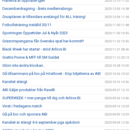
Planerna är öppnade igen
2023-12-10 17:52
Decemberdragning - årets medlemsbingo
2023-12-05 14:38
Grusplanen är tillsvidare avstängd för ALL träning!
2023-12-04 11:34
Fotbollsträning inställd 30/11
2023-11-30 11:48
Sportringen Öppettider Jul & Nyår 2023
2023-11-30 10:45
Gräsrotspengarna fån Svenska spel har kommit!!
2023-11-22 10:45
Black Week har startat - stöd Arlövs BI
2023-11-21 08:46
Grattis Ponne & MFF till SM Guldet
2023-11-12 20:13
Glöm inte ändra klockan…
2023-10-28 15:05
Gå tillsammans på bio på Höstlovet - Köp biljetterna av ABI
2023-10-26 10:02
Kansliet stängt
2023-10-16 14:56
ABI Säljer produkter från Ravelli
2023-09-27 12:10
SUPERWEEK = mer pengar till dig och Arlövs BI.
2023-09-26 12:46
Vinst i fredagens match
2023-09-16 10:03
Gå på bio och sponsra ABI
2023-09-05 13:59
Kansliet är stängt 4-6 september pga sjukdom
2023-09-04 12:56