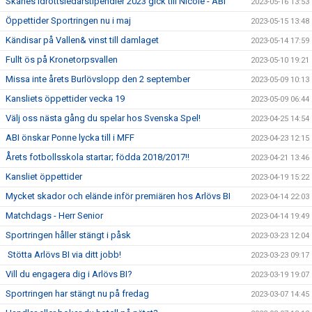
Skånes Idrottsledarstipendier 2023 gick till Nicole - ABI
2023-05-16 13:53
Öppettider Sportringen nu i maj
2023-05-15 13:48
Kändisar på Vallen& vinst till damlaget
2023-05-14 17:59
Fullt ös på Kronetorpsvallen
2023-05-10 19:21
Missa inte årets Burlövslopp den 2 september
2023-05-09 10:13
Kansliets öppettider vecka 19
2023-05-09 06:44
Välj oss nästa gång du spelar hos Svenska Spel!
2023-04-25 14:54
ABI önskar Ponne lycka till i MFF
2023-04-23 12:15
Årets fotbollsskola startar; födda 2018/2017!!
2023-04-21 13:46
Kansliet öppettider
2023-04-19 15:22
Mycket skador och elände inför premiären hos Arlövs BI
2023-04-14 22:03
Matchdags - Herr Senior
2023-04-14 19:49
Sportringen håller stängt i påsk
2023-03-23 12:04
Stötta Arlövs BI via ditt jobb!
2023-03-23 09:17
Vill du engagera dig i Arlövs BI?
2023-03-19 19:07
Sportringen har stängt nu på fredag
2023-03-07 14:45