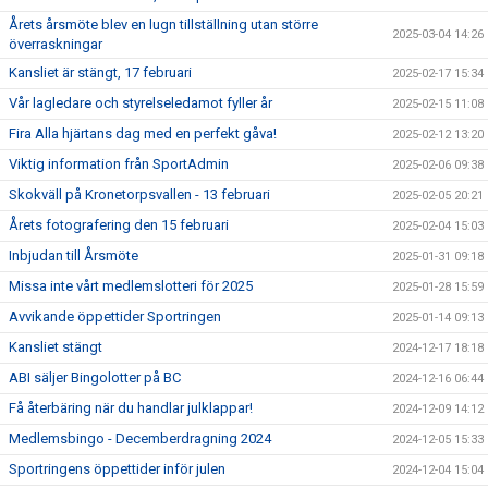
Årets årsmöte blev en lugn tillställning utan större
2025-03-04 14:26
överraskningar
Kansliet är stängt, 17 februari
2025-02-17 15:34
Vår lagledare och styrelseledamot fyller år
2025-02-15 11:08
Fira Alla hjärtans dag med en perfekt gåva!
2025-02-12 13:20
Viktig information från SportAdmin
2025-02-06 09:38
Skokväll på Kronetorpsvallen - 13 februari
2025-02-05 20:21
Årets fotografering den 15 februari
2025-02-04 15:03
Inbjudan till Årsmöte
2025-01-31 09:18
Missa inte vårt medlemslotteri för 2025
2025-01-28 15:59
Avvikande öppettider Sportringen
2025-01-14 09:13
Kansliet stängt
2024-12-17 18:18
ABI säljer Bingolotter på BC
2024-12-16 06:44
Få återbäring när du handlar julklappar!
2024-12-09 14:12
Medlemsbingo - Decemberdragning 2024
2024-12-05 15:33
Sportringens öppettider inför julen
2024-12-04 15:04