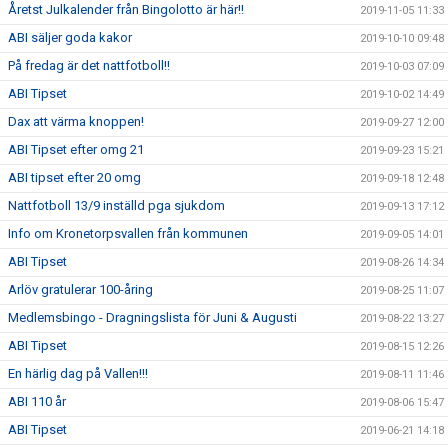
Åretst Julkalender från Bingolotto är här!!
2019-11-05 11:33
ABI säljer goda kakor
2019-10-10 09:48
På fredag är det nattfotboll!!
2019-10-03 07:09
ABI Tipset
2019-10-02 14:49
Dax att värma knoppen!
2019-09-27 12:00
ABI Tipset efter omg 21
2019-09-23 15:21
ABI tipset efter 20 omg
2019-09-18 12:48
Nattfotboll 13/9 inställd pga sjukdom
2019-09-13 17:12
Info om Kronetorpsvallen från kommunen
2019-09-05 14:01
ABI Tipset
2019-08-26 14:34
Arlöv gratulerar 100-åring
2019-08-25 11:07
Medlemsbingo - Dragningslista för Juni & Augusti
2019-08-22 13:27
ABI Tipset
2019-08-15 12:26
En härlig dag på Vallen!!!
2019-08-11 11:46
ABI 110 år
2019-08-06 15:47
ABI Tipset
2019-06-21 14:18