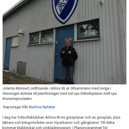
SABIK
KALENDER
GDPR
MATCHER
VÅRA KLUBBKLÄDER
HITTA HIT
Jolanta Monsert, ordförande i Arlövs BI, är, tillsammans med övriga i
föreningen kritiska till planförslaget med två nya fotbollsplaner intill nya
Kronetorpsstaden.
Reportage från
Burlövs Nyheter
I dag har fotbollsklubben Arlövs BI tre gräsplaner och en grusplan, plus
läktare och kringområden som löparbanor och gångbanor. Till detta
kommer klubblokal och omklädningsrum. I Planprogrammet för