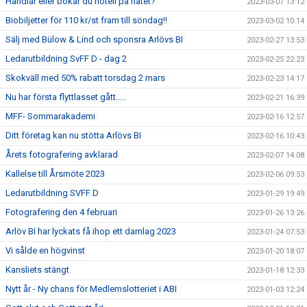
Handlar eller bokar du hotell på nätet?
2023-03-07 13:12
Biobiljetter för 110 kr/st fram till söndag!!
2023-03-02 10:14
Sälj med Bülow & Lind och sponsra Arlövs BI
2023-02-27 13:53
Ledarutbildning SvFF D - dag 2
2023-02-25 22:23
Skokväll med 50% rabatt torsdag 2 mars
2023-02-23 14:17
Nu har första flyttlasset gått.....
2023-02-21 16:39
MFF- Sommarakademi
2023-02-16 12:57
Ditt företag kan nu stötta Arlövs BI
2023-02-16 10:43
Årets fotografering avklarad
2023-02-07 14:08
Kallelse till Årsmöte 2023
2023-02-06 09:53
Ledarutbildning SVFF D
2023-01-29 19:49
Fotografering den 4 februari
2023-01-26 13:26
Arlöv BI har lyckats få ihop ett damlag 2023
2023-01-24 07:53
Vi sålde en högvinst
2023-01-20 18:07
Kansliets stängt
2023-01-18 12:33
Nytt år - Ny chans för Medlemslotteriet i ABI
2023-01-03 12:24