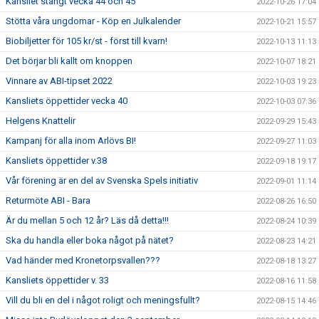
Kansliet stängt vecka 44 och 45
2022-10-26 17:04
Stötta våra ungdomar - Köp en Julkalender
2022-10-21 15:57
Biobiljetter för 105 kr/st - först till kvarn!
2022-10-13 11:13
Det börjar bli kallt om knoppen
2022-10-07 18:21
Vinnare av ABI-tipset 2022
2022-10-03 19:23
Kansliets öppettider vecka 40
2022-10-03 07:36
Helgens Knattelir
2022-09-29 15:43
Kampanj för alla inom Arlövs BI!
2022-09-27 11:03
Kansliets öppettider v.38
2022-09-18 19:17
Vår förening är en del av Svenska Spels initiativ
2022-09-01 11:14
Returmöte ABI - Bara
2022-08-26 16:50
Är du mellan 5 och 12 år? Läs då detta!!!
2022-08-24 10:39
Ska du handla eller boka något på nätet?
2022-08-23 14:21
Vad händer med Kronetorpsvallen???
2022-08-18 13:27
Kansliets öppettider v. 33
2022-08-16 11:58
Vill du bli en del i något roligt och meningsfullt?
2022-08-15 14:46