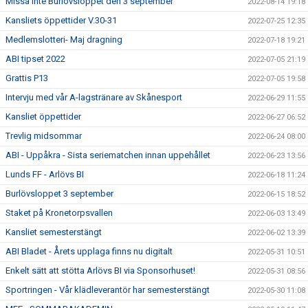
Missa inte Burlövsloppet den 3 september
2022-08-14 19:18
Kansliets öppettider V.30-31
2022-07-25 12:35
Medlemslotteri- Maj dragning
2022-07-18 19:21
ABI tipset 2022
2022-07-05 21:19
Grattis P13
2022-07-05 19:58
Intervju med vår A-lagstränare av Skånesport
2022-06-29 11:55
Kansliet öppettider
2022-06-27 06:52
Trevlig midsommar
2022-06-24 08:00
ABI - Uppåkra - Sista seriematchen innan uppehållet
2022-06-23 13:56
Lunds FF - Arlövs BI
2022-06-18 11:24
Burlövsloppet 3 september
2022-06-15 18:52
Staket på Kronetorpsvallen
2022-06-03 13:49
Kansliet semesterstängt
2022-06-02 13:39
ABI Bladet - Årets upplaga finns nu digitalt
2022-05-31 10:51
Enkelt sätt att stötta Arlövs BI via Sponsorhuset!
2022-05-31 08:56
Sportringen - Vår klädleverantör har semesterstängt
2022-05-30 11:08