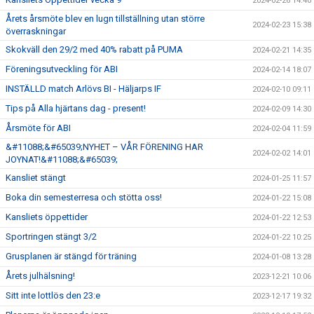
2024-02-26 14:40
Årets årsmöte blev en lugn tillställning utan större
2024-02-23 15:38
överraskningar
Skokväll den 29/2 med 40% rabatt på PUMA
2024-02-21 14:35
Föreningsutveckling för ABI
2024-02-14 18:07
INSTÄLLD match Arlövs BI - Häljarps IF
2024-02-10 09:11
Tips på Alla hjärtans dag - present!
2024-02-09 14:30
Årsmöte för ABI
2024-02-04 11:59
&#11088;&#65039;NYHET – VÅR FÖRENING HAR
2024-02-02 14:01
JOYNAT!&#11088;&#65039;
Kansliet stängt
2024-01-25 11:57
Boka din semesterresa och stötta oss!
2024-01-22 15:08
Kansliets öppettider
2024-01-22 12:53
Sportringen stängt 3/2
2024-01-22 10:25
Grusplanen är stängd för träning
2024-01-08 13:28
Årets julhälsning!
2023-12-21 10:06
Sitt inte lottlös den 23:e
2023-12-17 19:32