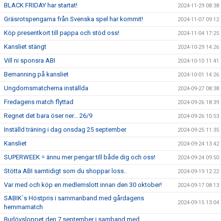
BLACK FRIDAY har startat!
2024-11-29 08:38
Gräsrotspengarna från Svenska spel har kommit!
2024-11-07 09:12
Köp presentkort till pappa och stöd oss!
2024-11-04 17:25
Kansliet stängt
2024-10-29 14:26
Vill ni sponsra ABI
2024-10-10 11:41
Bemanning på kansliet
2024-10-01 14:26
Ungdomsmatcherna inställda
2024-09-27 08:38
Fredagens match flyttad
2024-09-26 18:39
Regnet det bara öser ner... 26/9
2024-09-26 10:53
Inställd träning i dag onsdag 25 september
2024-09-25 11:35
Kansliet
2024-09-24 13:42
SUPERWEEK = ännu mer pengar till både dig och oss!
2024-09-24 09:50
Stötta ABI samtidigt som du shoppar loss..
2024-09-19 12:22
Var med och köp en medlemslott innan den 30 oktober!
2024-09-17 08:13
SABIK´s Höstpris i sammanband med gårdagens
2024-09-15 13:04
hemmamatch
Burlövsloppet den 7 september i samband med