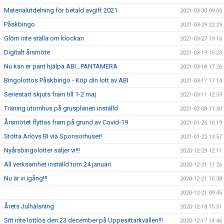
Materialutdelning för betald avgift 2021
2021-03-30 09:05
Påskbingo
2021-03-29 22:29
Glöm inte ställa om klockan
2021-03-27 19:16
Digitalt årsmöte
2021-03-19 15:23
Nu kan er pant hjälpa ABI…PANTAMERA
2021-03-18 17:26
Bingolottos Påskbingo - Köp din lott av ABI
2021-03-17 17:14
Seriestart skjuts fram till 1-2 maj
2021-03-11 12:59
Träning utomhus på grusplanen inställd
2021-02-08 11:50
Årsmötet flyttas fram på grund av Covid-19
2021-01-25 10:19
Stötta Arlövs BI via Sponsorhuset!
2021-01-22 13:57
Nyårsbingolotter säljer vi!!!
2020-12-29 12:11
All verksamhet inställd tom 24 januari
2020-12-21 17:26
Nu är vi igång!!!
2020-12-21 15:38
2020-12-21 09:45
Årets Julhälsning
2020-12-18 15:51
Sitt inte lottlös den 23 december på Uppesittarkvällen!!!
2020-12-17 14:46