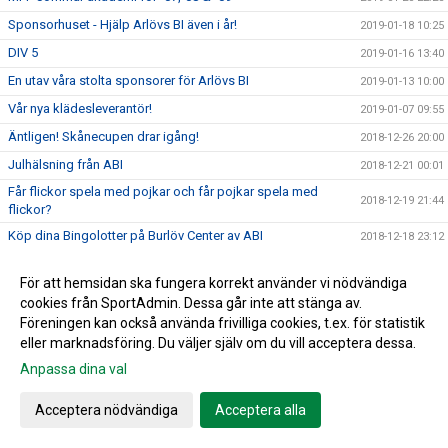
Sponsorhuset - Hjälp Arlövs BI även i år!
2019-01-18 10:25
DIV 5
2019-01-16 13:40
En utav våra stolta sponsorer för Arlövs BI
2019-01-13 10:00
Vår nya klädesleverantör!
2019-01-07 09:55
Äntligen! Skånecupen drar igång!
2018-12-26 20:00
Julhälsning från ABI
2018-12-21 00:01
Får flickor spela med pojkar och får pojkar spela med
2018-12-19 21:44
flickor?
Köp dina Bingolotter på Burlöv Center av ABI
2018-12-18 23:12
Avslutning -Internmatcher
2018-12-15 23:03
För att hemsidan ska fungera korrekt använder vi nödvändiga
ABIs Medlemsbingo - Decemberdragningen
2018-12-13 15:42
cookies från SportAdmin. Dessa går inte att stänga av.
Bingolotter inför jul & nyår
2018-12-11 07:32
Föreningen kan också använda frivilliga cookies, t.ex. för statistik
eller marknadsföring. Du väljer själv om du vill acceptera dessa.
De årliga SABIK utmärkelserna är utdelade
2018-11-29 16:38
Anpassa dina val
Lagfotografering 2019
2018-11-29 11:59
Dags för årets utbetalning av 50 miljoner kronor från
Acceptera nödvändiga
Acceptera alla
2018-11-17 21:58
Gräsroten!
Träningsläger för styrelsen
2018-11-10 13:51