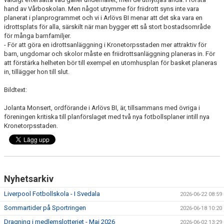
hand av Vårboskolan. Men något utrymme för friidrott syns inte vara
planerat i planprogrammet och vi i Arlövs BI menar att det ska vara en
idrottsplats för alla, särskilt när man bygger ett så stort bostadsområde
för många barnfamiljer.
- För att göra en idrottsanläggning i Kronetorpsstaden mer attraktiv för
barn, ungdomar och skolor måste en friidrottsanläggning planeras in. För
att förstärka helheten bör till exempel en utomhusplan för basket planeras
in, tillägger hon till slut.
Bildtext:
Jolanta Monsert, ordförande i Arlövs BI, är, tillsammans med övriga i
föreningen kritiska till planförslaget med två nya fotbollsplaner intill nya
Kronetorpsstaden.
Nyhetsarkiv
Liverpool Fotbollskola - I Svedala
2026-06-22 08:59
Sommartider på Sportringen
2026-06-18 10:20
Dragning i medlemslotteriet - Maj 2026
2026-06-02 13:29