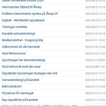
SABIK utmärkelse hösten 2023
2023-08-26 09:53
Herrmatchen flyttad till Åkarp
2023-08-25 12:18
Kvällens Seniormatch spelas på Åkarp IP
2023-08-25 12:10
Digitalt - ABI Bladet Uppdaterat
2023-08-18 14:19
Träningar inställda
2023-08-07 11:13
Kansliet semesterstängt
2023-07-23 10:18
Medlemslotteri - Dragning Maj
2023-07-11 10:42
Välkommen till vår hemsida!
2023-07-04 10:04
Glad Midsommar
2023-06-22 14:32
Sportringen har semesterstängt
2023-06-19 08:30
Stöd Arlövs BI med din resa!
2023-06-08 11:51
Öppettider Sportringen tisdagen den 6/6
2023-06-01 15:31
Semesterstängt på kansliet
2023-05-29 18:02
MATCHDAGS!!
2023-05-19 16:09
Pizzatime för damlaget
2023-05-19 11:13
Nya öppettider på kansliet
2023-05-17 13:52