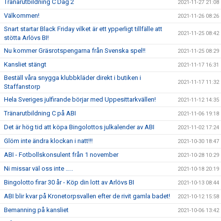
Tränarutbildning C Dag 2
2021-11-27 21:08
Välkommen!
2021-11-26 08:26
Snart startar Black Friday vilket är ett ypperligt tillfälle att
2021-11-25 08:42
stötta Arlövs BI!
Nu kommer Gräsrotspengarna från Svenska spel!!
2021-11-25 08:29
Kansliet stängt
2021-11-17 16:31
Beställ våra snygga klubbkläder direkt i butiken i
2021-11-17 11:32
Staffanstorp
Hela Sveriges julfirande börjar med Uppesittarkvällen!
2021-11-12 14:35
Tränarutbildning C på ABI
2021-11-06 19:18
Det är hög tid att köpa Bingolottos julkalender av ABI
2021-11-02 17:24
Glöm inte ändra klockan i natt!!!
2021-10-30 18:47
ABI - Fotbollskonsulent från 1 november
2021-10-28 10:29
Ni missar väl oss inte …..
2021-10-18 20:19
Bingolotto firar 30 år - Köp din lott av Arlövs BI
2021-10-13 08:44
ABI blir kvar på Kronetorpsvallen efter de rivit gamla badet!
2021-10-12 15:58
Bemanning på kansliet
2021-10-06 13:42