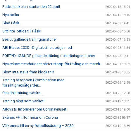
Fotbollsskolan startar den 22 april
2020-04-15 13:04
Nya bollar
2020-04-12 18:15
Glad Påsk
2020-04-09 14:41
Sitt inte lottlös till Påsk!
2020-04-08 15:30
Beslut gällande träningsmatcher
2020-04-07 16:23
ABI Bladet 2020 - Digitalt till att börja med
2020-04-03 11:34
FÖRTYDLIGANDE gällande träning och träningsmatcher
2020-04-03 10:41
Nya rekommendationer sätter stopp för tävling och match
2020-04-01 18:02
Glöm inte ställa fram klockan!!!
2020-03-28 18:55
Träning är toppen i kombination med
2020-03-26 13:58
försiktighetsåtgärder...
Praktisk träningsväska....
2020-03-25 12:58
Träning sker som vanligt!
2020-03-19 10:31
Arlövs BI Informerar om Coronaviruset
2020-03-13 19:00
Skånes FF informerar om Corona
2020-03-12 09:57
Välkomna till en ny fotbollssäsong – 2020
2020-03-10 13:39