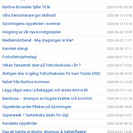
Burlövs Bostäder fyller 70 år
2025-07-02 09:24
Våra Seniortränare gör skillnad!
2025-06-14 10:55
Sportringens öppettider i sommar
2025-06-13 15:14
Invigning av vår nya konstgräsplan
2025-06-06 10:49
Medlemslotteriet - Maj dragningen är klar!
2025-06-02 11:01
Kansliet stängt
2025-05-28 12:11
Fotbollströjefredag!
2025-05-07 15:13
Vilken fantastisk start på fotbollsskolan i år! ?
2025-05-07 15:00
Äntligen drar vi igång fotbollsskolan för barn födda 2020
2025-04-28 20:53
Nyhet från Burlövs kommun
2025-04-15 13:30
Lägg något extra i påskägget och stötta Arlövs BI!
2025-04-15 11:32
Bambusa – strumpor av högsta kvalitet och komfort
2025-04-12 22:18
Öppettider under Påsken på Sportringen
2025-04-08 18:09
Superweek = fantastiska deals för dig!
2025-03-26 14:41
Kansliets öppettider
2025-03-24 08:24
Dax att hämta ut shorts, strumpor & Vattenflaska!
2025-03-21 13:06