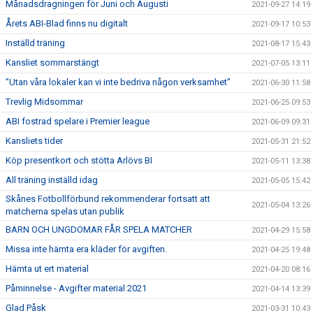
Månadsdragningen för Juni och Augusti
2021-09-27 14:19
Årets ABI-Blad finns nu digitalt
2021-09-17 10:53
Inställd träning
2021-08-17 15:43
Kansliet sommarstängt
2021-07-05 13:11
”Utan våra lokaler kan vi inte bedriva någon verksamhet”
2021-06-30 11:58
Trevlig Midsommar
2021-06-25 09:53
ABI fostrad spelare i Premier league
2021-06-09 09:31
Kansliets tider
2021-05-31 21:52
Köp presentkort och stötta Arlövs BI
2021-05-11 13:38
All träning inställd idag
2021-05-05 15:42
Skånes Fotbollförbund rekommenderar fortsatt att
2021-05-04 13:26
matcherna spelas utan publik
BARN OCH UNGDOMAR FÅR SPELA MATCHER
2021-04-29 15:58
Missa inte hämta era kläder för avgiften.
2021-04-25 19:48
Hämta ut ert material
2021-04-20 08:16
Påminnelse - Avgifter material 2021
2021-04-14 13:39
Glad Påsk
2021-03-31 10:43