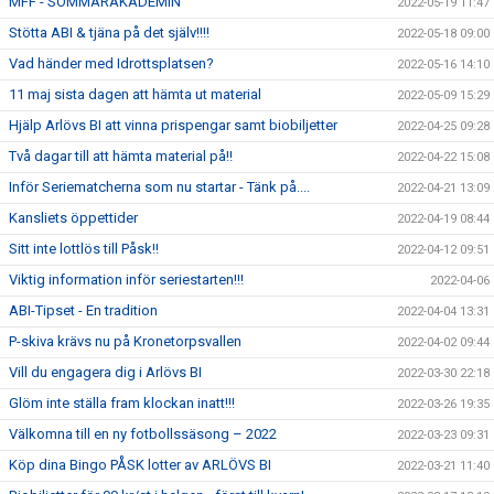
MFF - SOMMARAKADEMIN
2022-05-19 11:47
Stötta ABI & tjäna på det själv!!!!
2022-05-18 09:00
Vad händer med Idrottsplatsen?
2022-05-16 14:10
11 maj sista dagen att hämta ut material
2022-05-09 15:29
Hjälp Arlövs BI att vinna prispengar samt biobiljetter
2022-04-25 09:28
Två dagar till att hämta material på!!
2022-04-22 15:08
Inför Seriematcherna som nu startar - Tänk på....
2022-04-21 13:09
Kansliets öppettider
2022-04-19 08:44
Sitt inte lottlös till Påsk!!
2022-04-12 09:51
Viktig information inför seriestarten!!!
2022-04-06
ABI-Tipset - En tradition
2022-04-04 13:31
P-skiva krävs nu på Kronetorpsvallen
2022-04-02 09:44
Vill du engagera dig i Arlövs BI
2022-03-30 22:18
Glöm inte ställa fram klockan inatt!!!
2022-03-26 19:35
Välkomna till en ny fotbollssäsong – 2022
2022-03-23 09:31
Köp dina Bingo PÅSK lotter av ARLÖVS BI
2022-03-21 11:40