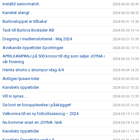
Inställd seniormatch.
2024-06-06 20:45
Kansliet stängt
2024-06-02 08:32
Burlövsloppet är tillbaka!
2024-05-31 14:30
Tack till Burlövs Bostäder AB
2024-05-29 14:14
Dragning i medlemslotteriet - Maj 2024
2024-05-27 15:39
Avvikande öppettider Sportringen
2024-04-26 13:15
APRILKAMPANJ på 500 kronor till dig som säljer JOYNA i
2024-04-23 15:04
vår förening
Hämta shorts o strumpor idag 4/4
2024-04-04 14:29
Äntligen ljusare tider
2024-03-30 20:05
Kansliets öppettider
2024-03-27 10:32
Vill ni synas…..
2024-03-26 12:33
Ge bort en bioupplevelse i påskägget!
2024-03-25 16:02
Välkomna till en ny fotbollssäsong – 2024
2024-03-19 11:09
Nu kommer snart en JOYNA- länk
2024-03-18 14:25
Kansliets öppettider
2024-03-11 11:34
Kansliets Öppettider vecka 9