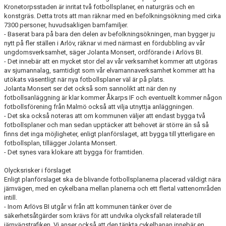
Kronetorpsstaden är inritat två fotbollsplaner, en naturgräs och en
konstgräs. Detta trots att man räknar med en befolkningsökning med cirka
7300 personer, huvudsakligen barnfamiljer.
- Baserat bara på bara den delen av befolkningsökningen, man bygger ju
nytt på fler ställen i Arlöv, räknar vi med närmast en fördubbling av vår
ungdomsverksamhet, säger Jolanta Monsert, ordförande i Arlövs BI.
- Det innebär att en mycket stor del av vår verksamhet kommer att utgöras
av sjumannalag, samtidigt som vår elvamannaverksamhet kommer att ha
utökats väsentligt när nya fotbollsplaner väl är på plats.
Jolanta Monsert ser det också som sannolikt att när den ny
fotbollsanläggning är klar kommer Åkarps IF och eventuellt kommer någon
fotbollsförening från Malmö också att vilja utnyttja anläggningen.
- Det ska också noteras att om kommunen väljer att endast bygga två
fotbollsplaner och man sedan upptäcker att behovet är större än så så
finns det inga möjligheter, enligt planförslaget, att bygga till ytterligare en
fotbollsplan, tillägger Jolanta Monsert.
- Det synes vara klokare att bygga för framtiden.
Olycksrisker i förslaget
Enligt planförslaget ska de blivande fotbollsplanerna placerad väldigt nära
järnvägen, med en cykelbana mellan planerna och ett flertal vattenområden
intill.
- Inom Arlövs BI utgår vi från att kommunen tänker över de
säkerhetsåtgärder som krävs för att undvika olycksfall relaterade till
järnvägstrafiken. Vi anser också att den tänkta cykelbanan innebär en