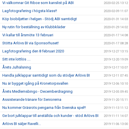
Vi välkomnar Git Riboe som kanslist på ABI
2020-02-25 13:12
Lagfotografering i högsta klass!!
2020-02-09 11:07
Köp biobiljetter i helgen - Stödj ABI samtidigt
2020-01-31 14:03
Ny rutin för beställning av Klubbkläder
2020-01-29 14:02
Vi kallar till årsmöte 13 februari
2020-01-17 14:08
Stötta Arlövs BI via Sponsorhuset!
2020-01-17 08:28
Lagfotografering den 8 februari 2020
2019-12-27 13:15
Sitt inte lottlös ....
2019-12-20 19:09
Årets Julhälsning
2019-12-17 10:07
Handla julklappar samtidigt som du stödjer Arlövs BI
2019-12-11 07:45
Nu är bygget igång på Kronetorpsvallen
2019-12-06 10:10
Årets Medlemsbingo - Decemberdragning
2019-12-05 09:45
Assisterande tränare för Seniorerna
2019-11-20 15:11
Nu kommer Gräsrots pengarna från Svenska spel!!
2019-11-13 11:12
Ge bort julklappar till anställda och kunder - stöd Arlövs BI
2019-11-11 14:07
Arlövs BI säljer Ravelli...
2019-11-06 13:00