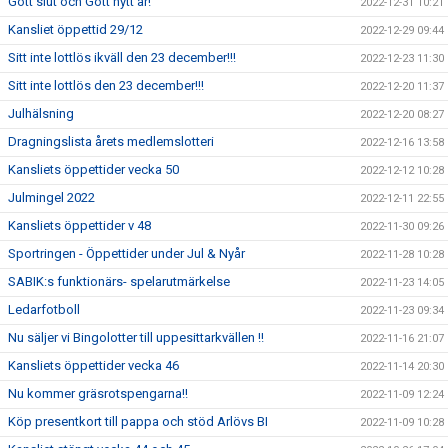
Gott slut och Gott nytt år!
2022-12-31 10:21
Kansliet öppettid 29/12
2022-12-29 09:44
Sitt inte lottlös ikväll den 23 december!!!
2022-12-23 11:30
Sitt inte lottlös den 23 december!!!
2022-12-20 11:37
Julhälsning
2022-12-20 08:27
Dragningslista årets medlemslotteri
2022-12-16 13:58
Kansliets öppettider vecka 50
2022-12-12 10:28
Julmingel 2022
2022-12-11 22:55
Kansliets öppettider v 48
2022-11-30 09:26
Sportringen - Öppettider under Jul & Nyår
2022-11-28 10:28
SABIK:s funktionärs- spelarutmärkelse
2022-11-23 14:05
Ledarfotboll
2022-11-23 09:34
Nu säljer vi Bingolotter till uppesittarkvällen !!
2022-11-16 21:07
Kansliets öppettider vecka 46
2022-11-14 20:30
Nu kommer gräsrotspengarna!!
2022-11-09 12:24
Köp presentkort till pappa och stöd Arlövs BI
2022-11-09 10:28