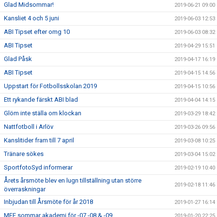
Glad Midsommar!
2019-06-21 09:00
Kansliet 4 och 5 juni
2019-06-03 12:53
ABI Tipset efter omg 10
2019-06-03 08:32
ABI Tipset
2019-04-29 15:51
Glad Påsk
2019-04-17 16:19
ABI Tipset
2019-04-15 14:56
Uppstart för Fotbollsskolan 2019
2019-04-15 10:56
Ett rykande färskt ABI blad
2019-04-04 14:15
Glöm inte ställa om klockan
2019-03-29 18:42
Nattfotboll i Arlöv
2019-03-26 09:56
Kanslitider fram till 7 april
2019-03-08 10:25
Tränare sökes
2019-03-04 15:02
SportfotoSyd informerar
2019-02-19 10:40
Årets årsmöte blev en lugn tillställning utan större
2019-02-18 11:46
överraskningar
Inbjudan till Årsmöte för år 2018
2019-01-27 16:14
MFF sommar akademi för -07,-08 & -09
2019-01-20 22:25