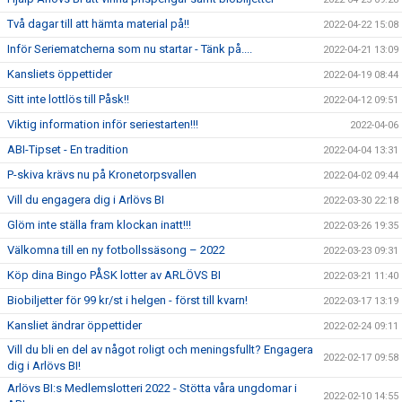
Två dagar till att hämta material på!!
2022-04-22 15:08
Inför Seriematcherna som nu startar - Tänk på....
2022-04-21 13:09
Kansliets öppettider
2022-04-19 08:44
Sitt inte lottlös till Påsk!!
2022-04-12 09:51
Viktig information inför seriestarten!!!
2022-04-06
ABI-Tipset - En tradition
2022-04-04 13:31
P-skiva krävs nu på Kronetorpsvallen
2022-04-02 09:44
Vill du engagera dig i Arlövs BI
2022-03-30 22:18
Glöm inte ställa fram klockan inatt!!!
2022-03-26 19:35
Välkomna till en ny fotbollssäsong – 2022
2022-03-23 09:31
Köp dina Bingo PÅSK lotter av ARLÖVS BI
2022-03-21 11:40
Biobiljetter för 99 kr/st i helgen - först till kvarn!
2022-03-17 13:19
Kansliet ändrar öppettider
2022-02-24 09:11
Vill du bli en del av något roligt och meningsfullt? Engagera
2022-02-17 09:58
dig i Arlövs BI!
Arlövs BI:s Medlemslotteri 2022 - Stötta våra ungdomar i
2022-02-10 14:55