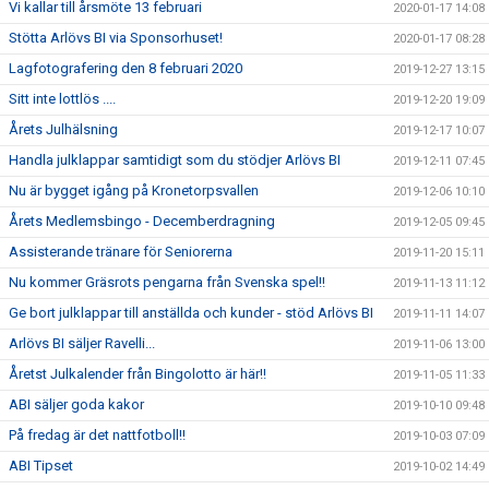
Vi kallar till årsmöte 13 februari
2020-01-17 14:08
Stötta Arlövs BI via Sponsorhuset!
2020-01-17 08:28
Lagfotografering den 8 februari 2020
2019-12-27 13:15
Sitt inte lottlös ....
2019-12-20 19:09
Årets Julhälsning
2019-12-17 10:07
Handla julklappar samtidigt som du stödjer Arlövs BI
2019-12-11 07:45
Nu är bygget igång på Kronetorpsvallen
2019-12-06 10:10
Årets Medlemsbingo - Decemberdragning
2019-12-05 09:45
Assisterande tränare för Seniorerna
2019-11-20 15:11
Nu kommer Gräsrots pengarna från Svenska spel!!
2019-11-13 11:12
Ge bort julklappar till anställda och kunder - stöd Arlövs BI
2019-11-11 14:07
Arlövs BI säljer Ravelli...
2019-11-06 13:00
Åretst Julkalender från Bingolotto är här!!
2019-11-05 11:33
ABI säljer goda kakor
2019-10-10 09:48
På fredag är det nattfotboll!!
2019-10-03 07:09
ABI Tipset
2019-10-02 14:49