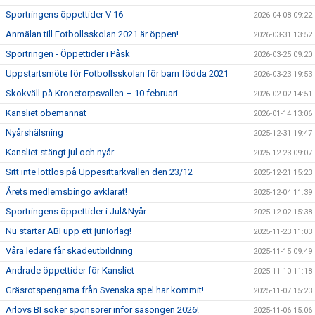
Sportringens öppettider V 16
2026-04-08 09:22
Anmälan till Fotbollsskolan 2021 är öppen!
2026-03-31 13:52
Sportringen - Öppettider i Påsk
2026-03-25 09:20
Uppstartsmöte för Fotbollsskolan för barn födda 2021
2026-03-23 19:53
Skokväll på Kronetorpsvallen – 10 februari
2026-02-02 14:51
Kansliet obemannat
2026-01-14 13:06
Nyårshälsning
2025-12-31 19:47
Kansliet stängt jul och nyår
2025-12-23 09:07
Sitt inte lottlös på Uppesittarkvällen den 23/12
2025-12-21 15:23
Årets medlemsbingo avklarat!
2025-12-04 11:39
Sportringens öppettider i Jul&Nyår
2025-12-02 15:38
Nu startar ABI upp ett juniorlag!
2025-11-23 11:03
Våra ledare får skadeutbildning
2025-11-15 09:49
Ändrade öppettider för Kansliet
2025-11-10 11:18
Gräsrotspengarna från Svenska spel har kommit!
2025-11-07 15:23
Arlövs BI söker sponsorer inför säsongen 2026!
2025-11-06 15:06