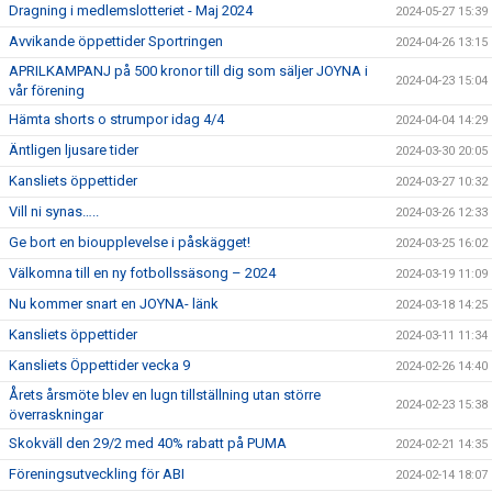
Dragning i medlemslotteriet - Maj 2024
2024-05-27 15:39
Avvikande öppettider Sportringen
2024-04-26 13:15
APRILKAMPANJ på 500 kronor till dig som säljer JOYNA i
2024-04-23 15:04
vår förening
Hämta shorts o strumpor idag 4/4
2024-04-04 14:29
Äntligen ljusare tider
2024-03-30 20:05
Kansliets öppettider
2024-03-27 10:32
Vill ni synas…..
2024-03-26 12:33
Ge bort en bioupplevelse i påskägget!
2024-03-25 16:02
Välkomna till en ny fotbollssäsong – 2024
2024-03-19 11:09
Nu kommer snart en JOYNA- länk
2024-03-18 14:25
Kansliets öppettider
2024-03-11 11:34
Kansliets Öppettider vecka 9
2024-02-26 14:40
Årets årsmöte blev en lugn tillställning utan större
2024-02-23 15:38
överraskningar
Skokväll den 29/2 med 40% rabatt på PUMA
2024-02-21 14:35
Föreningsutveckling för ABI
2024-02-14 18:07