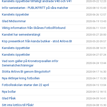
Kansliets öppettider tillfälligt ändrade V40 och V41
2020-09-22 12:23
Inför seriestarten - PUBLIKFRITT på våra matcher
2020-08-10 15:43
Kansliets öppetider
2020-06-26 12:57
Glad Midsommar
2020-06-19 13:43
Viktig information från Skånes Fotbollförbund
2020-06-11 13:41
Kansliet har semesterstängt
2020-05-27 20:00
Köp presentkort från kända butiker - stöd Arlövs BI
2020-05-20 09:57
Kansliets öppettider
2020-05-08 14:31
Kansliets öppettider
2020-04-27 07:24
Vad som gäller på Kronetorpsvallen inför
2020-04-24 13:44
Seriematcher/träningar
Stötta Arlövs BI genom Bingolotto!!
2020-04-17 16:30
Nya riktlinjer kring fotbollen
2020-04-17 15:30
Fotbollsskolan startar den 22 april
2020-04-15 13:04
Nya bollar
2020-04-12 18:15
Glad Påsk
2020-04-09 14:41
Sitt inte lottlös till Påsk!
2020-04-08 15:30