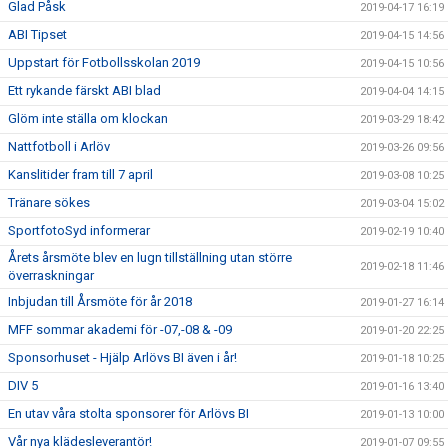
Glad Påsk
2019-04-17 16:19
ABI Tipset
2019-04-15 14:56
Uppstart för Fotbollsskolan 2019
2019-04-15 10:56
Ett rykande färskt ABI blad
2019-04-04 14:15
Glöm inte ställa om klockan
2019-03-29 18:42
Nattfotboll i Arlöv
2019-03-26 09:56
Kanslitider fram till 7 april
2019-03-08 10:25
Tränare sökes
2019-03-04 15:02
SportfotoSyd informerar
2019-02-19 10:40
Årets årsmöte blev en lugn tillställning utan större
2019-02-18 11:46
överraskningar
Inbjudan till Årsmöte för år 2018
2019-01-27 16:14
MFF sommar akademi för -07,-08 & -09
2019-01-20 22:25
Sponsorhuset - Hjälp Arlövs BI även i år!
2019-01-18 10:25
DIV 5
2019-01-16 13:40
En utav våra stolta sponsorer för Arlövs BI
2019-01-13 10:00
Vår nya klädesleverantör!
2019-01-07 09:55