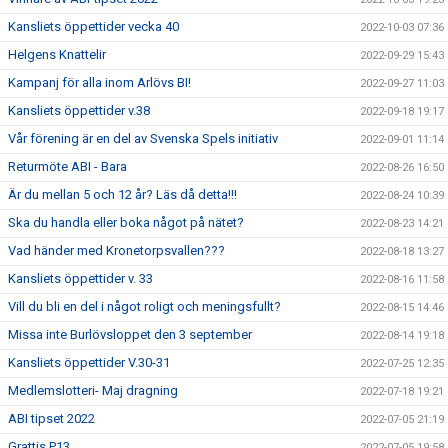
Kansliets öppettider vecka 40
2022-10-03 07:36
Helgens Knattelir
2022-09-29 15:43
Kampanj för alla inom Arlövs BI!
2022-09-27 11:03
Kansliets öppettider v.38
2022-09-18 19:17
Vår förening är en del av Svenska Spels initiativ
2022-09-01 11:14
Returmöte ABI - Bara
2022-08-26 16:50
Är du mellan 5 och 12 år? Läs då detta!!!
2022-08-24 10:39
Ska du handla eller boka något på nätet?
2022-08-23 14:21
Vad händer med Kronetorpsvallen???
2022-08-18 13:27
Kansliets öppettider v. 33
2022-08-16 11:58
Vill du bli en del i något roligt och meningsfullt?
2022-08-15 14:46
Missa inte Burlövsloppet den 3 september
2022-08-14 19:18
Kansliets öppettider V.30-31
2022-07-25 12:35
Medlemslotteri- Maj dragning
2022-07-18 19:21
ABI tipset 2022
2022-07-05 21:19
Grattis P13
2022-07-05 19:58