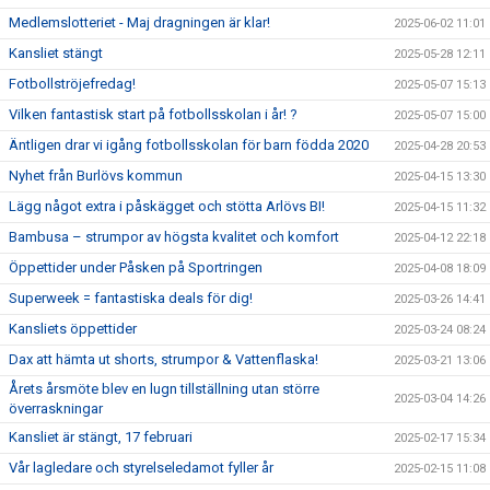
Medlemslotteriet - Maj dragningen är klar!
2025-06-02 11:01
Kansliet stängt
2025-05-28 12:11
Fotbollströjefredag!
2025-05-07 15:13
Vilken fantastisk start på fotbollsskolan i år! ?
2025-05-07 15:00
Äntligen drar vi igång fotbollsskolan för barn födda 2020
2025-04-28 20:53
Nyhet från Burlövs kommun
2025-04-15 13:30
Lägg något extra i påskägget och stötta Arlövs BI!
2025-04-15 11:32
Bambusa – strumpor av högsta kvalitet och komfort
2025-04-12 22:18
Öppettider under Påsken på Sportringen
2025-04-08 18:09
Superweek = fantastiska deals för dig!
2025-03-26 14:41
Kansliets öppettider
2025-03-24 08:24
Dax att hämta ut shorts, strumpor & Vattenflaska!
2025-03-21 13:06
Årets årsmöte blev en lugn tillställning utan större
2025-03-04 14:26
överraskningar
Kansliet är stängt, 17 februari
2025-02-17 15:34
Vår lagledare och styrelseledamot fyller år
2025-02-15 11:08