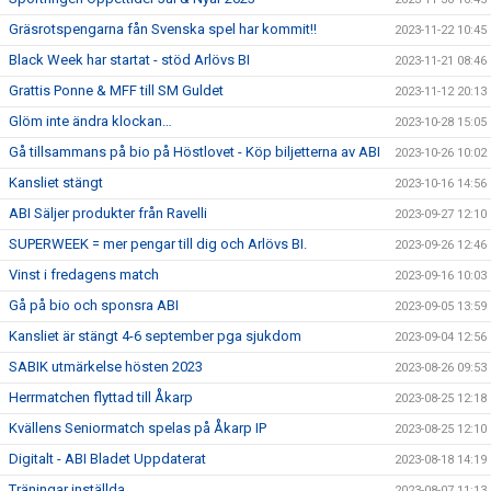
Gräsrotspengarna fån Svenska spel har kommit!!
2023-11-22 10:45
Black Week har startat - stöd Arlövs BI
2023-11-21 08:46
Grattis Ponne & MFF till SM Guldet
2023-11-12 20:13
Glöm inte ändra klockan…
2023-10-28 15:05
Gå tillsammans på bio på Höstlovet - Köp biljetterna av ABI
2023-10-26 10:02
Kansliet stängt
2023-10-16 14:56
ABI Säljer produkter från Ravelli
2023-09-27 12:10
SUPERWEEK = mer pengar till dig och Arlövs BI.
2023-09-26 12:46
Vinst i fredagens match
2023-09-16 10:03
Gå på bio och sponsra ABI
2023-09-05 13:59
Kansliet är stängt 4-6 september pga sjukdom
2023-09-04 12:56
SABIK utmärkelse hösten 2023
2023-08-26 09:53
Herrmatchen flyttad till Åkarp
2023-08-25 12:18
Kvällens Seniormatch spelas på Åkarp IP
2023-08-25 12:10
Digitalt - ABI Bladet Uppdaterat
2023-08-18 14:19
Träningar inställda
2023-08-07 11:13