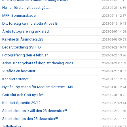
Nu har första flyttlasset gått.....
2023-02-21 16:39
MFF- Sommarakademi
2023-02-16 12:57
Ditt företag kan nu stötta Arlövs BI
2023-02-16 10:43
Årets fotografering avklarad
2023-02-07 14:08
Kallelse till Årsmöte 2023
2023-02-06 09:53
Ledarutbildning SVFF D
2023-01-29 19:49
Fotografering den 4 februari
2023-01-26 13:26
Arlöv BI har lyckats få ihop ett damlag 2023
2023-01-24 07:53
Vi sålde en högvinst
2023-01-20 18:07
Kansliets stängt
2023-01-18 12:33
Nytt år - Ny chans för Medlemslotteriet i ABI
2023-01-03 12:24
Gott slut och Gott nytt år!
2022-12-31 10:21
Kansliet öppettid 29/12
2022-12-29 09:44
Sitt inte lottlös ikväll den 23 december!!!
2022-12-23 11:30
Sitt inte lottlös den 23 december!!!
2022-12-20 11:37
Julhälsning
2022-12-20 08:27