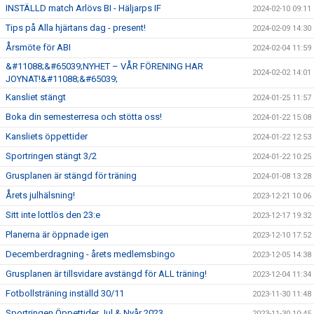
INSTÄLLD match Arlövs BI - Häljarps IF
2024-02-10 09:11
Tips på Alla hjärtans dag - present!
2024-02-09 14:30
Årsmöte för ABI
2024-02-04 11:59
&#11088;&#65039;NYHET – VÅR FÖRENING HAR
2024-02-02 14:01
JOYNAT!&#11088;&#65039;
Kansliet stängt
2024-01-25 11:57
Boka din semesterresa och stötta oss!
2024-01-22 15:08
Kansliets öppettider
2024-01-22 12:53
Sportringen stängt 3/2
2024-01-22 10:25
Grusplanen är stängd för träning
2024-01-08 13:28
Årets julhälsning!
2023-12-21 10:06
Sitt inte lottlös den 23:e
2023-12-17 19:32
Planerna är öppnade igen
2023-12-10 17:52
Decemberdragning - årets medlemsbingo
2023-12-05 14:38
Grusplanen är tillsvidare avstängd för ALL träning!
2023-12-04 11:34
Fotbollsträning inställd 30/11
2023-11-30 11:48
Sportringen Öppettider Jul & Nyår 2023
2023-11-30 10:45