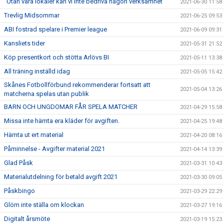
”Utan våra lokaler kan vi inte bedriva någon verksamhet”
2021-06-30 11:58
Trevlig Midsommar
2021-06-25 09:53
ABI fostrad spelare i Premier league
2021-06-09 09:31
Kansliets tider
2021-05-31 21:52
Köp presentkort och stötta Arlövs BI
2021-05-11 13:38
All träning inställd idag
2021-05-05 15:42
Skånes Fotbollförbund rekommenderar fortsatt att
2021-05-04 13:26
matcherna spelas utan publik
BARN OCH UNGDOMAR FÅR SPELA MATCHER
2021-04-29 15:58
Missa inte hämta era kläder för avgiften.
2021-04-25 19:48
Hämta ut ert material
2021-04-20 08:16
Påminnelse - Avgifter material 2021
2021-04-14 13:39
Glad Påsk
2021-03-31 10:43
Materialutdelning för betald avgift 2021
2021-03-30 09:05
Påskbingo
2021-03-29 22:29
Glöm inte ställa om klockan
2021-03-27 19:16
Digitalt årsmöte
2021-03-19 15:23