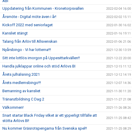
ABI
Uppdatering från Kommunen - Kronetorpsvallen
2022-02-04 16:00
Årsmöte - Digital möte även i år!
2022-02-02 15:11
Kickoff 2022 med seniorlaget
2022-01-30 16:02
Kansliet stängt
2022-01-16 19:11
Talang från Arlöv till Allsvenskan
2022-01-06 21:06
Nyårsbingo - Vi har lotterna!!!
2021-12-30 13:59
Sitt inte lottlös imorgon på Uppesittarkvällen!!
2021-12-22 20:00
Handla julklappar online och stöd Arlövs BI
2021-12-15 11:12
Årets julhälsning 2021
2021-12-12 14:19
Årets medlemsbingo!!!
2021-12-07 14:36
Bemanning av kansliet
2021-11-30 11:20
Tränarutbildning C Dag 2
2021-11-27 21:08
Välkommen!
2021-11-26 08:26
Snart startar Black Friday vilket är ett ypperligt tillfälle att
2021-11-25 08:42
stötta Arlövs BI!
Nu kommer Gräsrotspengarna från Svenska spel!!
2021-11-25 08:29