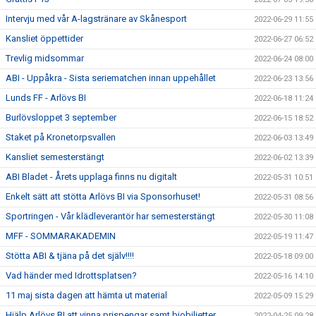
Intervju med vår A-lagstränare av Skånesport
2022-06-29 11:55
Kansliet öppettider
2022-06-27 06:52
Trevlig midsommar
2022-06-24 08:00
ABI - Uppåkra - Sista seriematchen innan uppehållet
2022-06-23 13:56
Lunds FF - Arlövs BI
2022-06-18 11:24
Burlövsloppet 3 september
2022-06-15 18:52
Staket på Kronetorpsvallen
2022-06-03 13:49
Kansliet semesterstängt
2022-06-02 13:39
ABI Bladet - Årets upplaga finns nu digitalt
2022-05-31 10:51
Enkelt sätt att stötta Arlövs BI via Sponsorhuset!
2022-05-31 08:56
Sportringen - Vår klädleverantör har semesterstängt
2022-05-30 11:08
MFF - SOMMARAKADEMIN
2022-05-19 11:47
Stötta ABI & tjäna på det själv!!!!
2022-05-18 09:00
Vad händer med Idrottsplatsen?
2022-05-16 14:10
11 maj sista dagen att hämta ut material
2022-05-09 15:29
Hjälp Arlövs BI att vinna prispengar samt biobiljetter
2022-04-25 09:28