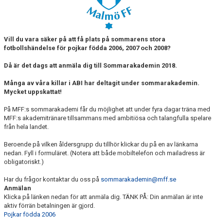
SABIK
KALENDER
Vill du vara säker på att få plats på sommarens stora
GDPR
fotbollshändelse för pojkar födda 2006, 2007 och 2008?
MATCHER
Då är det dags att anmäla dig till Sommarakademin 2018.
Många av våra killar i ABI har deltagit under sommarakademin.
VÅRA KLUBBKLÄDER
Mycket uppskattat!
HITTA HIT
På MFF:s sommarakademi får du möjlighet att under fyra dagar träna med
MFF:s akademitränare tillsammans med ambitiösa och talangfulla spelare
från hela landet.
Beroende på vilken åldersgrupp du tillhör klickar du på en av länkarna
nedan. Fyll i formuläret. (Notera att både mobiltelefon och mailadress är
obligatoriskt.)
Har du frågor kontaktar du oss på
sommarakademin@mff.se
Anmälan
Klicka på länken nedan för att anmäla dig. TÄNK PÅ: Din anmälan är inte
aktiv förrän betalningen är gjord.
Pojkar födda 2006