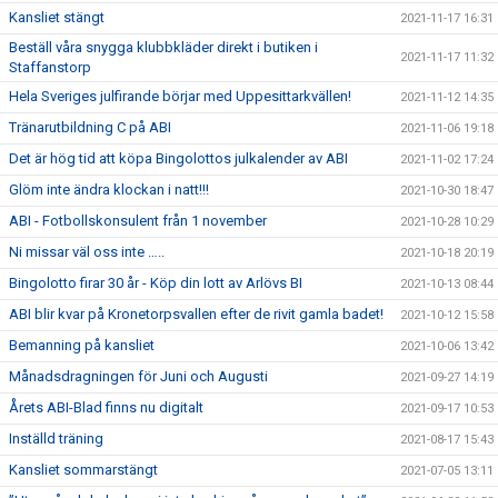
Kansliet stängt
2021-11-17 16:31
Beställ våra snygga klubbkläder direkt i butiken i
2021-11-17 11:32
Staffanstorp
Hela Sveriges julfirande börjar med Uppesittarkvällen!
2021-11-12 14:35
Tränarutbildning C på ABI
2021-11-06 19:18
Det är hög tid att köpa Bingolottos julkalender av ABI
2021-11-02 17:24
Glöm inte ändra klockan i natt!!!
2021-10-30 18:47
ABI - Fotbollskonsulent från 1 november
2021-10-28 10:29
Ni missar väl oss inte …..
2021-10-18 20:19
Bingolotto firar 30 år - Köp din lott av Arlövs BI
2021-10-13 08:44
ABI blir kvar på Kronetorpsvallen efter de rivit gamla badet!
2021-10-12 15:58
Bemanning på kansliet
2021-10-06 13:42
Månadsdragningen för Juni och Augusti
2021-09-27 14:19
Årets ABI-Blad finns nu digitalt
2021-09-17 10:53
Inställd träning
2021-08-17 15:43
Kansliet sommarstängt
2021-07-05 13:11