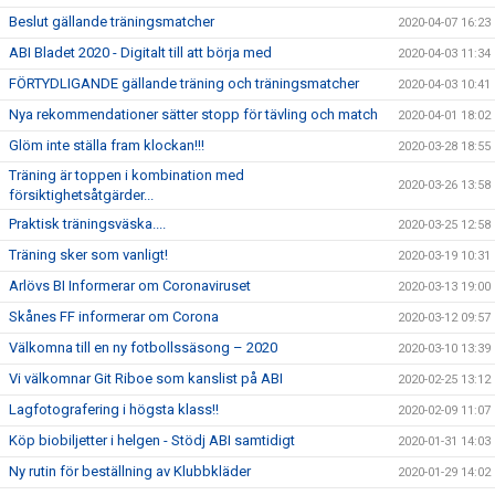
Beslut gällande träningsmatcher
2020-04-07 16:23
ABI Bladet 2020 - Digitalt till att börja med
2020-04-03 11:34
FÖRTYDLIGANDE gällande träning och träningsmatcher
2020-04-03 10:41
Nya rekommendationer sätter stopp för tävling och match
2020-04-01 18:02
Glöm inte ställa fram klockan!!!
2020-03-28 18:55
Träning är toppen i kombination med
2020-03-26 13:58
försiktighetsåtgärder...
Praktisk träningsväska....
2020-03-25 12:58
Träning sker som vanligt!
2020-03-19 10:31
Arlövs BI Informerar om Coronaviruset
2020-03-13 19:00
Skånes FF informerar om Corona
2020-03-12 09:57
Välkomna till en ny fotbollssäsong – 2020
2020-03-10 13:39
Vi välkomnar Git Riboe som kanslist på ABI
2020-02-25 13:12
Lagfotografering i högsta klass!!
2020-02-09 11:07
Köp biobiljetter i helgen - Stödj ABI samtidigt
2020-01-31 14:03
Ny rutin för beställning av Klubbkläder
2020-01-29 14:02