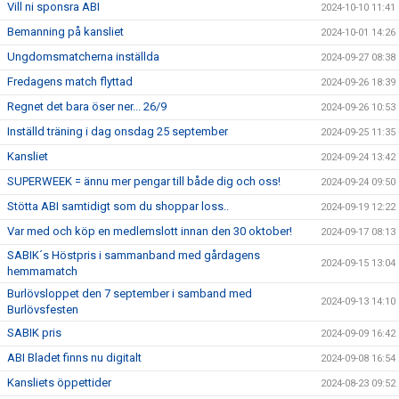
Vill ni sponsra ABI
2024-10-10 11:41
Bemanning på kansliet
2024-10-01 14:26
Ungdomsmatcherna inställda
2024-09-27 08:38
Fredagens match flyttad
2024-09-26 18:39
Regnet det bara öser ner... 26/9
2024-09-26 10:53
Inställd träning i dag onsdag 25 september
2024-09-25 11:35
Kansliet
2024-09-24 13:42
SUPERWEEK = ännu mer pengar till både dig och oss!
2024-09-24 09:50
Stötta ABI samtidigt som du shoppar loss..
2024-09-19 12:22
Var med och köp en medlemslott innan den 30 oktober!
2024-09-17 08:13
SABIK´s Höstpris i sammanband med gårdagens
2024-09-15 13:04
hemmamatch
Burlövsloppet den 7 september i samband med
2024-09-13 14:10
Burlövsfesten
SABIK pris
2024-09-09 16:42
ABI Bladet finns nu digitalt
2024-09-08 16:54
Kansliets öppettider
2024-08-23 09:52