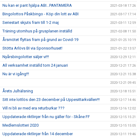
Nu kan er pant hjälpa ABI…PANTAMERA
2021-03-18 17:26
Bingolottos Påskbingo - Köp din lott av ABI
2021-03-17 17:14
Seriestart skjuts fram till 1-2 maj
2021-03-11 12:59
Träning utomhus på grusplanen inställd
2021-02-08 11:50
Årsmötet flyttas fram på grund av Covid-19
2021-01-25 10:19
Stötta Arlövs BI via Sponsorhuset!
2021-01-22 13:57
Nyårsbingolotter säljer vi!!!
2020-12-29 12:11
All verksamhet inställd tom 24 januari
2020-12-21 17:26
Nu är vi igång!!!
2020-12-21 15:38
2020-12-21 09:45
Årets Julhälsning
2020-12-18 15:51
Sitt inte lottlös den 23 december på Uppesittarkvällen!!!
2020-12-17 14:46
Vill ni bli av med era returburkar ???
2020-12-16 12:02
Uppdaterade riktlinjer från nu gäller för - Skåne FF
2020-12-15 15:21
Medlemslotteri 2020
2020-12-15 15:05
Uppdaterade riktlinjer från 14 december
2020-12-11 19:46