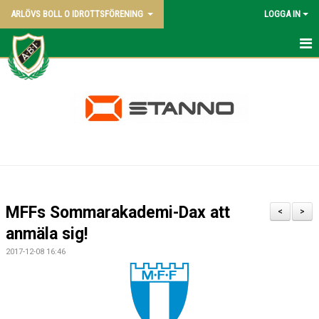
ARLÖVS BOLL O IDROTTSFÖRENING
LOGGA IN
NYHETER
HEM
ABI BLADET
OM KLUBBEN
VÅRA LAG
MFFs Sommarakademi-Dax att
<
>
POLICY
anmäla sig!
2017-12-08 16:46
KONTAKT SAMT KANSLI UPPGIFTER
STYRELSEN - 2026