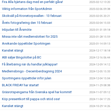
Fira Alla hjärtans dag med en perfekt gåva!
2025-02-12 13:20
Viktig information från SportAdmin
2025-02-06 09:38
Skokväll på Kronetorpsvallen - 13 februari
2025-02-05 20:21
Årets fotografering den 15 februari
2025-02-04 15:03
Inbjudan till Årsmöte
2025-01-31 09:18
Missa inte vårt medlemslotteri för 2025
2025-01-28 15:59
Avvikande öppettider Sportringen
2025-01-14 09:13
Kansliet stängt
2024-12-17 18:18
ABI säljer Bingolotter på BC
2024-12-16 06:44
Få återbäring när du handlar julklappar!
2024-12-09 14:12
Medlemsbingo - Decemberdragning 2024
2024-12-05 15:33
Sportringens öppettider inför julen
2024-12-04 15:04
BLACK FRIDAY har startat!
2024-11-29 08:38
Gräsrotspengarna från Svenska spel har kommit!
2024-11-07 09:12
Köp presentkort till pappa och stöd oss!
2024-11-04 17:25
Kansliet stängt
2024-10-29 14:26