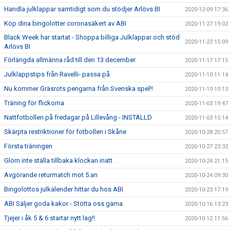
Handla julklappar samtidigt som du stödjer Arlövs BI
2020-12-09 17:36
Köp dina bingolotter coronasäkert av ABI
2020-11-27 19:02
Black Week har startat - Shoppa billiga Julklappar och stöd
2020-11-23 15:09
Arlövs BI
Förlängda allmänna råd till den 13 december
2020-11-17 17:15
Julklappstips från Ravelli- passa på
2020-11-10 11:14
Nu kommer Gräsrots pengarna från Svenska spel!!
2020-11-10 10:13
Träning för flickorna
2020-11-03 19:47
Nattfotbollen på fredagar på Lillevång - INSTÄLLD
2020-11-03 15:14
Skärpta restriktioner för fotbollen i Skåne
2020-10-28 20:57
Första träningen
2020-10-27 23:32
Glöm inte ställa tillbaka klockan inatt
2020-10-24 21:15
Avgörande returmatch mot 5:an
2020-10-24 09:30
Bingolottos julkalender hittar du hos ABI
2020-10-23 17:19
ABI Säljer goda kakor - Stötta oss gärna
2020-10-16 13:23
Tjejer i åk 5 & 6 startar nytt lag!!
2020-10-12 11:56