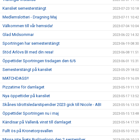
Kansliet semesterstängt
2023-07-23 10:18
Medlemslotteri - Dragning Maj
2023-07-11 10:42
Välkommen till vår hemsida!
2023-07-04 10:04
Glad Midsommar
2023-06-22 14:32
Sportringen har semesterstängt
2023-06-19 08:30
Stöd Arlövs BI med din resa!
2023-06-08 11:51
Öppettider Sportringen tisdagen den 6/6
2023-06-01 15:31
Semesterstängt på kansliet
2023-05-29 18:02
MATCHDAGS!!
2023-05-19 16:09
Pizzatime för damlaget
2023-05-19 11:13
Nya öppettider på kansliet
2023-05-17 13:52
Skånes Idrottsledarstipendier 2023 gick till Nicole - ABI
2023-05-16 13:53
Öppettider Sportringen nu i maj
2023-05-15 13:48
Kändisar på Vallen& vinst till damlaget
2023-05-14 17:59
Fullt ös på Kronetorpsvallen
2023-05-10 19:21
Missa inte årets Burlövslopp den 2 september
2023-05-09 10:13