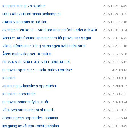
Kansliet stängt 28 oktober
2025-10-28 14:49
Hjälp Arlövs BI att vinna Biokampen!
2025-10-24 13:05
SABIKS Höstpris är utdelat
2025-10-19 17:18
Sverigelotten Rosa – Stöd Bröstcancerförbundet och ABI
2025-10-08 13:54
Ännu en ABI fostrad spelare som får prova sina vingar
2025-09-30 14:25
Viktig information kring satsningen av Fritidskortet
2025-09-29 11:18
Årets Burlövsloppet - Resultat
2025-09-12 15:08
PROVA & BESTÄLL ABI:S KLUBBKLÄDER!
2025-08-18 16:12
Burlövsloppet 2025 – Hela Burlöv i rörelse!
2025-08-13
Kansliet
2025-08-11 09:30
Justering av kansliets öppettider
2025-07-21 08:37
Kansliets öppettider
2025-07-14 07:51
Burlövs Bostäder fyller 70 år
2025-07-02 09:24
Våra Seniortränare gör skillnad!
2025-06-14 10:55
Sportringens öppettider i sommar
2025-06-13 15:14
Invigning av vår nya konstgräsplan
2025-06-06 10:49