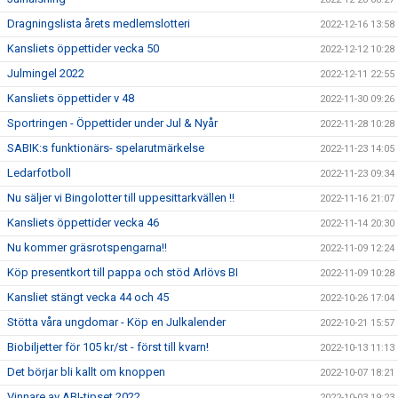
Dragningslista årets medlemslotteri
2022-12-16 13:58
Kansliets öppettider vecka 50
2022-12-12 10:28
Julmingel 2022
2022-12-11 22:55
Kansliets öppettider v 48
2022-11-30 09:26
Sportringen - Öppettider under Jul & Nyår
2022-11-28 10:28
SABIK:s funktionärs- spelarutmärkelse
2022-11-23 14:05
Ledarfotboll
2022-11-23 09:34
Nu säljer vi Bingolotter till uppesittarkvällen !!
2022-11-16 21:07
Kansliets öppettider vecka 46
2022-11-14 20:30
Nu kommer gräsrotspengarna!!
2022-11-09 12:24
Köp presentkort till pappa och stöd Arlövs BI
2022-11-09 10:28
Kansliet stängt vecka 44 och 45
2022-10-26 17:04
Stötta våra ungdomar - Köp en Julkalender
2022-10-21 15:57
Biobiljetter för 105 kr/st - först till kvarn!
2022-10-13 11:13
Det börjar bli kallt om knoppen
2022-10-07 18:21
Vinnare av ABI-tipset 2022
2022-10-03 19:23