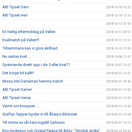
ABI Tipset Dam
2018-10-18 13:22
ABI Tipset Herr
2018-10-18 13:16
2018-10-13 21:43
En härlig eftermiddag på Vallen
2018-10-13 20:51
Kvalmatch på Vallen!!!
2018-10-12 13:51
Tillsammans kan vi göra skillnad
2018-10-10 13:50
Nu väntas kval ...
2018-10-08 21:47
Spännande direkt upp i div 5 eller kval??
2018-10-07 10:27
Det börjar bli kallt!!
2018-09-27 16:21
Missa inte Damernas hemma match
2018-09-21 20:46
ABI Tipset Damer
2018-09-21 10:32
ABI Tipset Herrar
2018-09-21 10:29
Varmt om knoppen.....
2018-09-14 15:34
Staffan Tapper bjuder in till Åkarps Bibliotek
2018-09-10 13:28
Till minne av vår kära Ingalill Carlsson
2018-09-07 16:13
Roy Hodgson och Crystal Palace till Arlöv: ”Otroligt stolta”
2018-06-25 09:45