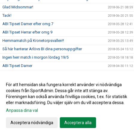
Glad Midsommar!
2018-06-21 08:59
Tack!
2018-06-20 21:55
ABI Tipset Damer efter omg 7
2018-05-28 12:41
ABI Tipset Herrar efter omg 9
2018-05-28 12:39
Hemmamatch på Kronetorpsvallen!!
2018-05-25 13:49
Så här hanterar Arlövs BI dina personuppgifter
2018-05-24 15:12
Ingen herr match i morgon lördag 19/5
2018-05-18 18:18
ABI Tipset Damer
2018-04-30 11:12
ABI Tipset Herrar
2018-04-30 11:10
Herrseniorer spelar hemma i kväll!
2018-04-23 14:52
För att hemsidan ska fungera korrekt använder vi nödvändiga
cookies från SportAdmin. Dessa går inte att stänga av.
Hemma premiär för vårt Damlag!!!
2018-04-20 09:46
Föreningen kan också använda frivilliga cookies, t.ex. för statistik
Missa inte årets ABI cup den 30 juni
2018-04-17 10:52
eller marknadsföring. Du väljer själv om du vill acceptera dessa.
Skånes Idrottsledare Stipendier-2018
2018-04-16 11:32
Anpassa dina val
Passa på att förnya garderob samt hemmet....
2018-04-11 09:56
Acceptera nödvändiga
Acceptera alla
Ett rykande färskt ABI blad....
2018-04-04 16:16
Jim Ringgenberg – ABI:s nytillsatta ungdomskoordinator.
2018-04-04 16:00