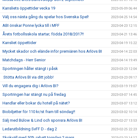
Kansliets öppettider vecka 19
2023-05-09 06:44
Välj oss nästa gång du spelar hos Svenska Spel!
2023-04-25 14:54
ABI önskar Ponne lycka till i MFF
2023-04-23 12:15
Årets fotbollsskola startar; födda 2018/2017!!
2023-04-21 13:46
Kansliet öppettider
2023-04-19 15:22
Mycket skador och elände inför premiären hos Arlövs BI
2023-04-14 22:03
Matchdags - Herr Senior
2023-04-14 19:49
Sportringen håller stängt i påsk
2023-03-23 12:04
Stötta Arlövs BI via ditt jobb!
2023-03-23 09:17
Vill du engagera dig i Arlövs BI?
2023-03-19 19:07
Sportringen har stängt nu på fredag
2023-03-07 14:45
Handlar eller bokar du hotell på nätet?
2023-03-07 13:12
Biobiljetter för 110 kr/st fram till söndag!!
2023-03-02 10:14
Sälj med Bülow & Lind och sponsra Arlövs BI
2023-02-27 13:53
Ledarutbildning SvFF D - dag 2
2023-02-25 22:23
Skokväll med 50% rabatt torsdag 2 mars
2023-02-23 14:17