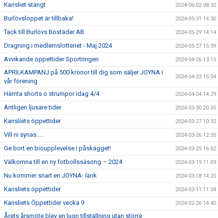
Kansliet stängt
2024-06-02 08:32
Burlövsloppet är tillbaka!
2024-05-31 14:30
Tack till Burlövs Bostäder AB
2024-05-29 14:14
Dragning i medlemslotteriet - Maj 2024
2024-05-27 15:39
Avvikande öppettider Sportringen
2024-04-26 13:15
APRILKAMPANJ på 500 kronor till dig som säljer JOYNA i
2024-04-23 15:04
vår förening
Hämta shorts o strumpor idag 4/4
2024-04-04 14:29
Äntligen ljusare tider
2024-03-30 20:05
Kansliets öppettider
2024-03-27 10:32
Vill ni synas…..
2024-03-26 12:33
Ge bort en bioupplevelse i påskägget!
2024-03-25 16:02
Välkomna till en ny fotbollssäsong – 2024
2024-03-19 11:09
Nu kommer snart en JOYNA- länk
2024-03-18 14:25
Kansliets öppettider
2024-03-11 11:34
Kansliets Öppettider vecka 9
2024-02-26 14:40
Årets årsmöte blev en lugn tillställning utan större