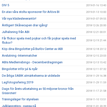
DIV 5
2019-01-16 13:40
En utav våra stolta sponsorer för Arlövs BI
2019-01-13 10:00
Vår nya klädesleverantör!
2019-01-07 09:55
Äntligen! Skånecupen drar igång!
2018-12-26 20:00
Julhälsning från ABI
2018-12-21 00:01
Får flickor spela med pojkar och får pojkar spela med
2018-12-19 21:44
flickor?
Köp dina Bingolotter på Burlöv Center av ABI
2018-12-18 23:12
Avslutning -Internmatcher
2018-12-15 23:03
ABIs Medlemsbingo - Decemberdragningen
2018-12-13 15:42
Bingolotter inför jul & nyår
2018-12-11 07:32
De årliga SABIK utmärkelserna är utdelade
2018-11-29 16:38
Lagfotografering 2019
2018-11-29 11:59
Dags för årets utbetalning av 50 miljoner kronor från
2018-11-17 21:58
Gräsroten!
Träningsläger för styrelsen
2018-11-10 13:51
Julklappstips - passa på
2018-11-01 20:39