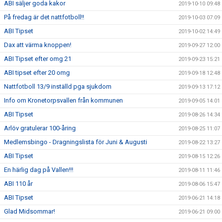
ABI säljer goda kakor
2019-10-10 09:48
På fredag är det nattfotboll!!
2019-10-03 07:09
ABI Tipset
2019-10-02 14:49
Dax att värma knoppen!
2019-09-27 12:00
ABI Tipset efter omg 21
2019-09-23 15:21
ABI tipset efter 20 omg
2019-09-18 12:48
Nattfotboll 13/9 inställd pga sjukdom
2019-09-13 17:12
Info om Kronetorpsvallen från kommunen
2019-09-05 14:01
ABI Tipset
2019-08-26 14:34
Arlöv gratulerar 100-åring
2019-08-25 11:07
Medlemsbingo - Dragningslista för Juni & Augusti
2019-08-22 13:27
ABI Tipset
2019-08-15 12:26
En härlig dag på Vallen!!!
2019-08-11 11:46
ABI 110 år
2019-08-06 15:47
ABI Tipset
2019-06-21 14:18
Glad Midsommar!
2019-06-21 09:00