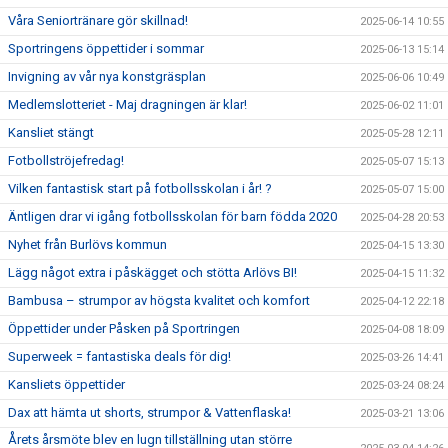
Våra Seniortränare gör skillnad!
2025-06-14 10:55
Sportringens öppettider i sommar
2025-06-13 15:14
Invigning av vår nya konstgräsplan
2025-06-06 10:49
Medlemslotteriet - Maj dragningen är klar!
2025-06-02 11:01
Kansliet stängt
2025-05-28 12:11
Fotbollströjefredag!
2025-05-07 15:13
Vilken fantastisk start på fotbollsskolan i år! ?
2025-05-07 15:00
Äntligen drar vi igång fotbollsskolan för barn födda 2020
2025-04-28 20:53
Nyhet från Burlövs kommun
2025-04-15 13:30
Lägg något extra i påskägget och stötta Arlövs BI!
2025-04-15 11:32
Bambusa – strumpor av högsta kvalitet och komfort
2025-04-12 22:18
Öppettider under Påsken på Sportringen
2025-04-08 18:09
Superweek = fantastiska deals för dig!
2025-03-26 14:41
Kansliets öppettider
2025-03-24 08:24
Dax att hämta ut shorts, strumpor & Vattenflaska!
2025-03-21 13:06
Årets årsmöte blev en lugn tillställning utan större