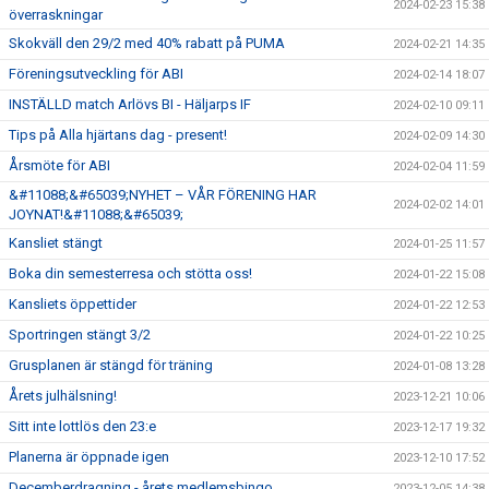
2024-02-23 15:38
överraskningar
Skokväll den 29/2 med 40% rabatt på PUMA
2024-02-21 14:35
Föreningsutveckling för ABI
2024-02-14 18:07
INSTÄLLD match Arlövs BI - Häljarps IF
2024-02-10 09:11
Tips på Alla hjärtans dag - present!
2024-02-09 14:30
Årsmöte för ABI
2024-02-04 11:59
&#11088;&#65039;NYHET – VÅR FÖRENING HAR
2024-02-02 14:01
JOYNAT!&#11088;&#65039;
Kansliet stängt
2024-01-25 11:57
Boka din semesterresa och stötta oss!
2024-01-22 15:08
Kansliets öppettider
2024-01-22 12:53
Sportringen stängt 3/2
2024-01-22 10:25
Grusplanen är stängd för träning
2024-01-08 13:28
Årets julhälsning!
2023-12-21 10:06
Sitt inte lottlös den 23:e
2023-12-17 19:32
Planerna är öppnade igen
2023-12-10 17:52
Decemberdragning - årets medlemsbingo
2023-12-05 14:38