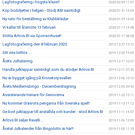
Lagfotografering i högsta klass!!
2020-02-09 11:07
Köp biobiljetter i helgen - Stödj ABI samtidigt
2020-01-31 14:03
Ny rutin för beställning av Klubbkläder
2020-01-29 14:02
Vi kallar till årsmöte 13 februari
2020-01-17 14:08
Stötta Arlövs BI via Sponsorhuset!
2020-01-17 08:28
Lagfotografering den 8 februari 2020
2019-12-27 13:15
Sitt inte lottlös ....
2019-12-20 19:09
Årets Julhälsning
2019-12-17 10:07
Handla julklappar samtidigt som du stödjer Arlövs BI
2019-12-11 07:45
Nu är bygget igång på Kronetorpsvallen
2019-12-06 10:10
Årets Medlemsbingo - Decemberdragning
2019-12-05 09:45
Assisterande tränare för Seniorerna
2019-11-20 15:11
Nu kommer Gräsrots pengarna från Svenska spel!!
2019-11-13 11:12
Ge bort julklappar till anställda och kunder - stöd Arlövs BI
2019-11-11 14:07
Arlövs BI säljer Ravelli...
2019-11-06 13:00
Åretst Julkalender från Bingolotto är här!!
2019-11-05 11:33