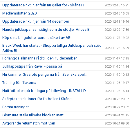
Uppdaterade riktlinjer från nu gäller för - Skåne FF
2020-12-15 15:21
Medlemslotteri 2020
2020-12-15 15:05
Uppdaterade riktlinjer från 14 december
2020-12-11 19:46
Handla julklappar samtidigt som du stödjer Arlövs BI
2020-12-09 17:36
Köp dina bingolotter coronasäkert av ABI
2020-11-27 19:02
Black Week har startat - Shoppa billiga Julklappar och stöd
2020-11-23 15:09
Arlövs BI
Förlängda allmänna råd till den 13 december
2020-11-17 17:15
Julklappstips från Ravelli- passa på
2020-11-10 11:14
Nu kommer Gräsrots pengarna från Svenska spel!!
2020-11-10 10:13
Träning för flickorna
2020-11-03 19:47
Nattfotbollen på fredagar på Lillevång - INSTÄLLD
2020-11-03 15:14
Skärpta restriktioner för fotbollen i Skåne
2020-10-28 20:57
Första träningen
2020-10-27 23:32
Glöm inte ställa tillbaka klockan inatt
2020-10-24 21:15
Avgörande returmatch mot 5:an
2020-10-24 09:30