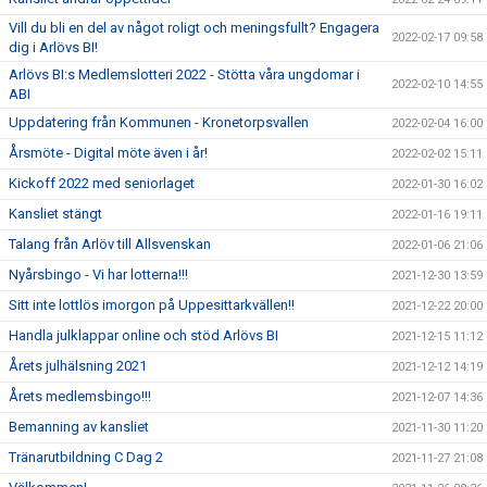
Vill du bli en del av något roligt och meningsfullt? Engagera
2022-02-17 09:58
dig i Arlövs BI!
Arlövs BI:s Medlemslotteri 2022 - Stötta våra ungdomar i
2022-02-10 14:55
ABI
Uppdatering från Kommunen - Kronetorpsvallen
2022-02-04 16:00
Årsmöte - Digital möte även i år!
2022-02-02 15:11
Kickoff 2022 med seniorlaget
2022-01-30 16:02
Kansliet stängt
2022-01-16 19:11
Talang från Arlöv till Allsvenskan
2022-01-06 21:06
Nyårsbingo - Vi har lotterna!!!
2021-12-30 13:59
Sitt inte lottlös imorgon på Uppesittarkvällen!!
2021-12-22 20:00
Handla julklappar online och stöd Arlövs BI
2021-12-15 11:12
Årets julhälsning 2021
2021-12-12 14:19
Årets medlemsbingo!!!
2021-12-07 14:36
Bemanning av kansliet
2021-11-30 11:20
Tränarutbildning C Dag 2
2021-11-27 21:08