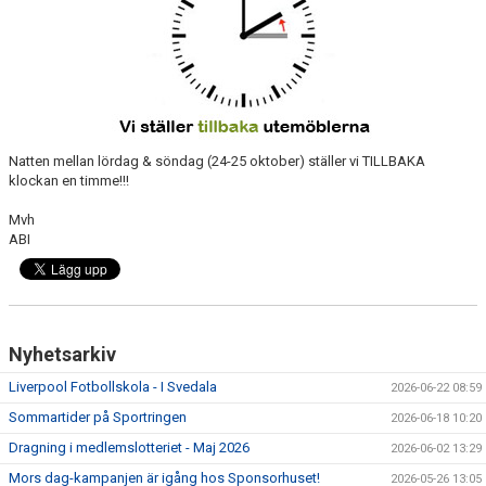
SABIK
KALENDER
GDPR
MATCHER
Natten mellan lördag & söndag (24-25 oktober) ställer vi TILLBAKA
klockan en timme!!!
VÅRA KLUBBKLÄDER
Mvh
HITTA HIT
ABI
Nyhetsarkiv
Liverpool Fotbollskola - I Svedala
2026-06-22 08:59
Sommartider på Sportringen
2026-06-18 10:20
Dragning i medlemslotteriet - Maj 2026
2026-06-02 13:29
Mors dag-kampanjen är igång hos Sponsorhuset!
2026-05-26 13:05