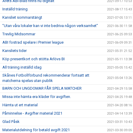
Årets ABI-Blad finns nu digitalt
2021-09-17 10:53
Inställd träning
2021-08-17 15:43
Kansliet sommarstängt
2021-07-05 13:11
”Utan våra lokaler kan vi inte bedriva någon verksamhet”
2021-06-30 11:58
Trevlig Midsommar
2021-06-25 09:53
ABI fostrad spelare i Premier league
2021-06-09 09:31
Kansliets tider
2021-05-31 21:52
Köp presentkort och stötta Arlövs BI
2021-05-11 13:38
All träning inställd idag
2021-05-05 15:42
Skånes Fotbollförbund rekommenderar fortsatt att
2021-05-04 13:26
matcherna spelas utan publik
BARN OCH UNGDOMAR FÅR SPELA MATCHER
2021-04-29 15:58
Missa inte hämta era kläder för avgiften.
2021-04-25 19:48
Hämta ut ert material
2021-04-20 08:16
Påminnelse - Avgifter material 2021
2021-04-14 13:39
Glad Påsk
2021-03-31 10:43
Materialutdelning för betald avgift 2021
2021-03-30 09:05