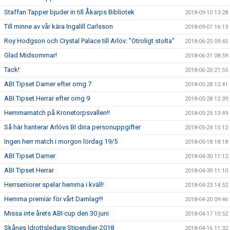
Staffan Tapper bjuder in till Åkarps Bibliotek
2018-09-10 13:28
Till minne av vår kära Ingalill Carlsson
2018-09-07 16:13
Roy Hodgson och Crystal Palace till Arlöv: ”Otroligt stolta”
2018-06-25 09:45
Glad Midsommar!
2018-06-21 08:59
Tack!
2018-06-20 21:55
ABI Tipset Damer efter omg 7
2018-05-28 12:41
ABI Tipset Herrar efter omg 9
2018-05-28 12:39
Hemmamatch på Kronetorpsvallen!!
2018-05-25 13:49
Så här hanterar Arlövs BI dina personuppgifter
2018-05-24 15:12
Ingen herr match i morgon lördag 19/5
2018-05-18 18:18
ABI Tipset Damer
2018-04-30 11:12
ABI Tipset Herrar
2018-04-30 11:10
Herrseniorer spelar hemma i kväll!
2018-04-23 14:52
Hemma premiär för vårt Damlag!!!
2018-04-20 09:46
Missa inte årets ABI cup den 30 juni
2018-04-17 10:52
Skånes Idrottsledare Stipendier-2018
2018-04-16 11:32