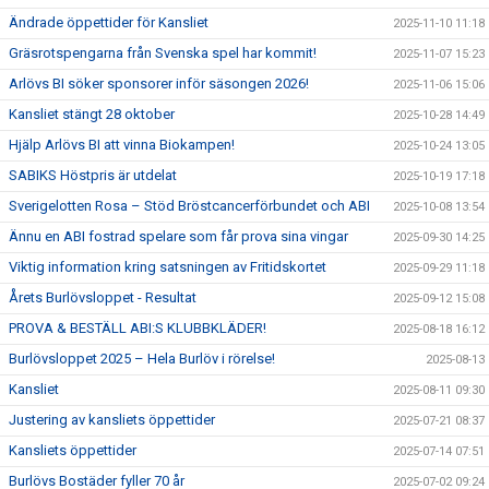
Ändrade öppettider för Kansliet
2025-11-10 11:18
Gräsrotspengarna från Svenska spel har kommit!
2025-11-07 15:23
Arlövs BI söker sponsorer inför säsongen 2026!
2025-11-06 15:06
Kansliet stängt 28 oktober
2025-10-28 14:49
Hjälp Arlövs BI att vinna Biokampen!
2025-10-24 13:05
SABIKS Höstpris är utdelat
2025-10-19 17:18
Sverigelotten Rosa – Stöd Bröstcancerförbundet och ABI
2025-10-08 13:54
Ännu en ABI fostrad spelare som får prova sina vingar
2025-09-30 14:25
Viktig information kring satsningen av Fritidskortet
2025-09-29 11:18
Årets Burlövsloppet - Resultat
2025-09-12 15:08
PROVA & BESTÄLL ABI:S KLUBBKLÄDER!
2025-08-18 16:12
Burlövsloppet 2025 – Hela Burlöv i rörelse!
2025-08-13
Kansliet
2025-08-11 09:30
Justering av kansliets öppettider
2025-07-21 08:37
Kansliets öppettider
2025-07-14 07:51
Burlövs Bostäder fyller 70 år
2025-07-02 09:24