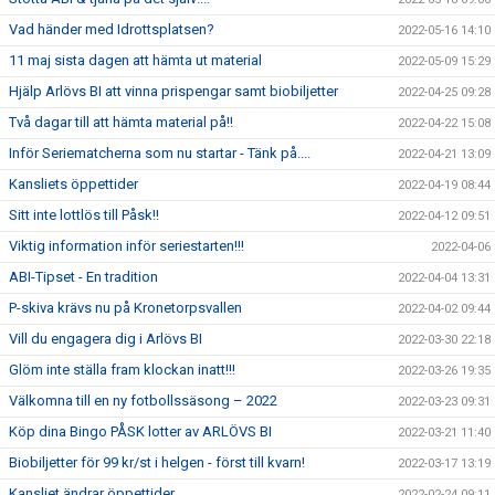
Vad händer med Idrottsplatsen?
2022-05-16 14:10
11 maj sista dagen att hämta ut material
2022-05-09 15:29
Hjälp Arlövs BI att vinna prispengar samt biobiljetter
2022-04-25 09:28
Två dagar till att hämta material på!!
2022-04-22 15:08
Inför Seriematcherna som nu startar - Tänk på....
2022-04-21 13:09
Kansliets öppettider
2022-04-19 08:44
Sitt inte lottlös till Påsk!!
2022-04-12 09:51
Viktig information inför seriestarten!!!
2022-04-06
ABI-Tipset - En tradition
2022-04-04 13:31
P-skiva krävs nu på Kronetorpsvallen
2022-04-02 09:44
Vill du engagera dig i Arlövs BI
2022-03-30 22:18
Glöm inte ställa fram klockan inatt!!!
2022-03-26 19:35
Välkomna till en ny fotbollssäsong – 2022
2022-03-23 09:31
Köp dina Bingo PÅSK lotter av ARLÖVS BI
2022-03-21 11:40
Biobiljetter för 99 kr/st i helgen - först till kvarn!
2022-03-17 13:19
Kansliet ändrar öppettider
2022-02-24 09:11