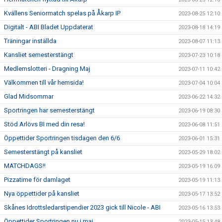
Kvällens Seniormatch spelas på Åkarp IP
2023-08-25 12:10
Digitalt - ABI Bladet Uppdaterat
2023-08-18 14:19
Träningar inställda
2023-08-07 11:13
Kansliet semesterstängt
2023-07-23 10:18
Medlemslotteri - Dragning Maj
2023-07-11 10:42
Välkommen till vår hemsida!
2023-07-04 10:04
Glad Midsommar
2023-06-22 14:32
Sportringen har semesterstängt
2023-06-19 08:30
Stöd Arlövs BI med din resa!
2023-06-08 11:51
Öppettider Sportringen tisdagen den 6/6
2023-06-01 15:31
Semesterstängt på kansliet
2023-05-29 18:02
MATCHDAGS!!
2023-05-19 16:09
Pizzatime för damlaget
2023-05-19 11:13
Nya öppettider på kansliet
2023-05-17 13:52
Skånes Idrottsledarstipendier 2023 gick till Nicole - ABI
2023-05-16 13:53
Öppettider Sportringen nu i maj
2023-05-15 13:48