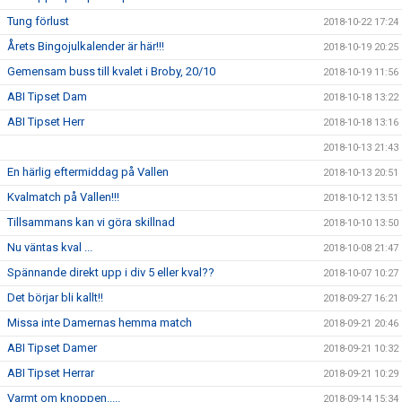
Tung förlust
2018-10-22 17:24
Årets Bingojulkalender är här!!!
2018-10-19 20:25
Gemensam buss till kvalet i Broby, 20/10
2018-10-19 11:56
ABI Tipset Dam
2018-10-18 13:22
ABI Tipset Herr
2018-10-18 13:16
2018-10-13 21:43
En härlig eftermiddag på Vallen
2018-10-13 20:51
Kvalmatch på Vallen!!!
2018-10-12 13:51
Tillsammans kan vi göra skillnad
2018-10-10 13:50
Nu väntas kval ...
2018-10-08 21:47
Spännande direkt upp i div 5 eller kval??
2018-10-07 10:27
Det börjar bli kallt!!
2018-09-27 16:21
Missa inte Damernas hemma match
2018-09-21 20:46
ABI Tipset Damer
2018-09-21 10:32
ABI Tipset Herrar
2018-09-21 10:29
Varmt om knoppen.....
2018-09-14 15:34