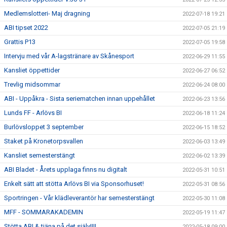
Medlemslotteri- Maj dragning
2022-07-18 19:21
ABI tipset 2022
2022-07-05 21:19
Grattis P13
2022-07-05 19:58
Intervju med vår A-lagstränare av Skånesport
2022-06-29 11:55
Kansliet öppettider
2022-06-27 06:52
Trevlig midsommar
2022-06-24 08:00
ABI - Uppåkra - Sista seriematchen innan uppehållet
2022-06-23 13:56
Lunds FF - Arlövs BI
2022-06-18 11:24
Burlövsloppet 3 september
2022-06-15 18:52
Staket på Kronetorpsvallen
2022-06-03 13:49
Kansliet semesterstängt
2022-06-02 13:39
ABI Bladet - Årets upplaga finns nu digitalt
2022-05-31 10:51
Enkelt sätt att stötta Arlövs BI via Sponsorhuset!
2022-05-31 08:56
Sportringen - Vår klädleverantör har semesterstängt
2022-05-30 11:08
MFF - SOMMARAKADEMIN
2022-05-19 11:47
Stötta ABI & tjäna på det själv!!!!
2022-05-18 09:00