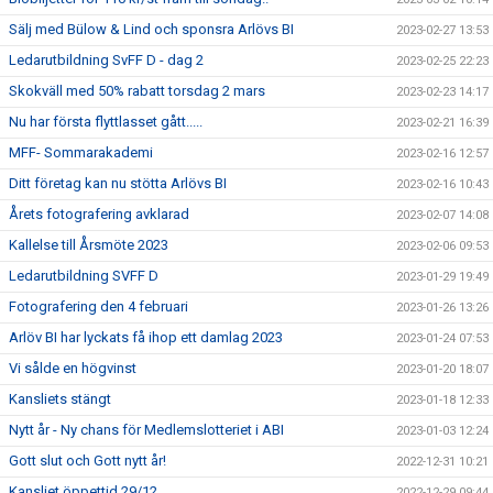
Sälj med Bülow & Lind och sponsra Arlövs BI
2023-02-27 13:53
Ledarutbildning SvFF D - dag 2
2023-02-25 22:23
Skokväll med 50% rabatt torsdag 2 mars
2023-02-23 14:17
Nu har första flyttlasset gått.....
2023-02-21 16:39
MFF- Sommarakademi
2023-02-16 12:57
Ditt företag kan nu stötta Arlövs BI
2023-02-16 10:43
Årets fotografering avklarad
2023-02-07 14:08
Kallelse till Årsmöte 2023
2023-02-06 09:53
Ledarutbildning SVFF D
2023-01-29 19:49
Fotografering den 4 februari
2023-01-26 13:26
Arlöv BI har lyckats få ihop ett damlag 2023
2023-01-24 07:53
Vi sålde en högvinst
2023-01-20 18:07
Kansliets stängt
2023-01-18 12:33
Nytt år - Ny chans för Medlemslotteriet i ABI
2023-01-03 12:24
Gott slut och Gott nytt år!
2022-12-31 10:21
Kansliet öppettid 29/12
2022-12-29 09:44