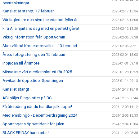
2025-03-04 14:26
överraskningar
Kansliet är stängt, 17 februari
2025-02-17 15:34
Vår lagledare och styrelseledamot fyller år
2025-02-15 11:08
Fira Alla hjärtans dag med en perfekt gåva!
2025-02-12 13:20
Viktig information från SportAdmin
2025-02-06 09:38
Skokväll på Kronetorpsvallen - 13 februari
2025-02-05 20:21
Årets fotografering den 15 februari
2025-02-04 15:03
Inbjudan till Årsmöte
2025-01-31 09:18
Missa inte vårt medlemslotteri för 2025
2025-01-28 15:59
Avvikande öppettider Sportringen
2025-01-14 09:13
Kansliet stängt
2024-12-17 18:18
ABI säljer Bingolotter på BC
2024-12-16 06:44
Få återbäring när du handlar julklappar!
2024-12-09 14:12
Medlemsbingo - Decemberdragning 2024
2024-12-05 15:33
Sportringens öppettider inför julen
2024-12-04 15:04
BLACK FRIDAY har startat!
2024-11-29 08:38