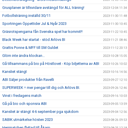
Grusplanen är tillsvidare avstängd för ALL träning!
2023-12-04 11:34
Fotbollsträning inställd 30/11
2023-11-30 11:48
Sportringen Öppettider Jul & Nyår 2023
2023-11-30 10:45
Gräsrotspengarna fån Svenska spel har kommit!!
2023-11-22 10:45
Black Week har startat - stöd Arlövs BI
2023-11-21 08:46
Grattis Ponne & MFF till SM Guldet
2023-11-12 20:13
Glöm inte ändra klockan…
2023-10-28 15:05
Gå tillsammans på bio på Höstlovet - Köp biljetterna av ABI
2023-10-26 10:02
Kansliet stängt
2023-10-16 14:56
ABI Säljer produkter från Ravelli
2023-09-27 12:10
SUPERWEEK = mer pengar till dig och Arlövs BI.
2023-09-26 12:46
Vinst i fredagens match
2023-09-16 10:03
Gå på bio och sponsra ABI
2023-09-05 13:59
Kansliet är stängt 4-6 september pga sjukdom
2023-09-04 12:56
SABIK utmärkelse hösten 2023
2023-08-26 09:53
Herrmatchen flyttad till Åkarp
2023-08-25 12:18