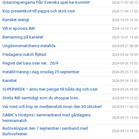
Gräsrotspengarna från Svenska spel har kommit!
2024-11-07 09:12
Köp presentkort till pappa och stöd oss!
2024-11-04 17:25
Kansliet stängt
2024-10-29 14:26
Vill ni sponsra ABI
2024-10-10 11:41
Bemanning på kansliet
2024-10-01 14:26
Ungdomsmatcherna inställda
2024-09-27 08:38
Fredagens match flyttad
2024-09-26 18:39
Regnet det bara öser ner... 26/9
2024-09-26 10:53
Inställd träning i dag onsdag 25 september
2024-09-25 11:35
Kansliet
2024-09-24 13:42
SUPERWEEK = ännu mer pengar till både dig och oss!
2024-09-24 09:50
Stötta ABI samtidigt som du shoppar loss..
2024-09-19 12:22
Var med och köp en medlemslott innan den 30 oktober!
2024-09-17 08:13
SABIK´s Höstpris i sammanband med gårdagens
2024-09-15 13:04
hemmamatch
Burlövsloppet den 7 september i samband med
2024-09-13 14:10
Burlövsfesten