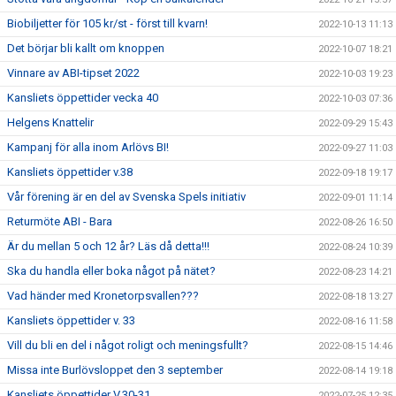
Biobiljetter för 105 kr/st - först till kvarn!
2022-10-13 11:13
Det börjar bli kallt om knoppen
2022-10-07 18:21
Vinnare av ABI-tipset 2022
2022-10-03 19:23
Kansliets öppettider vecka 40
2022-10-03 07:36
Helgens Knattelir
2022-09-29 15:43
Kampanj för alla inom Arlövs BI!
2022-09-27 11:03
Kansliets öppettider v.38
2022-09-18 19:17
Vår förening är en del av Svenska Spels initiativ
2022-09-01 11:14
Returmöte ABI - Bara
2022-08-26 16:50
Är du mellan 5 och 12 år? Läs då detta!!!
2022-08-24 10:39
Ska du handla eller boka något på nätet?
2022-08-23 14:21
Vad händer med Kronetorpsvallen???
2022-08-18 13:27
Kansliets öppettider v. 33
2022-08-16 11:58
Vill du bli en del i något roligt och meningsfullt?
2022-08-15 14:46
Missa inte Burlövsloppet den 3 september
2022-08-14 19:18
Kansliets öppettider V.30-31
2022-07-25 12:35