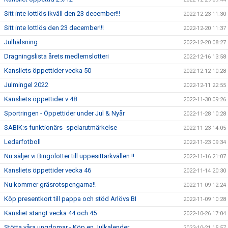
Sitt inte lottlös ikväll den 23 december!!!
2022-12-23 11:30
Sitt inte lottlös den 23 december!!!
2022-12-20 11:37
Julhälsning
2022-12-20 08:27
Dragningslista årets medlemslotteri
2022-12-16 13:58
Kansliets öppettider vecka 50
2022-12-12 10:28
Julmingel 2022
2022-12-11 22:55
Kansliets öppettider v 48
2022-11-30 09:26
Sportringen - Öppettider under Jul & Nyår
2022-11-28 10:28
SABIK:s funktionärs- spelarutmärkelse
2022-11-23 14:05
Ledarfotboll
2022-11-23 09:34
Nu säljer vi Bingolotter till uppesittarkvällen !!
2022-11-16 21:07
Kansliets öppettider vecka 46
2022-11-14 20:30
Nu kommer gräsrotspengarna!!
2022-11-09 12:24
Köp presentkort till pappa och stöd Arlövs BI
2022-11-09 10:28
Kansliet stängt vecka 44 och 45
2022-10-26 17:04
Stötta våra ungdomar - Köp en Julkalender
2022-10-21 15:57