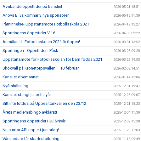
Avvikande öppettider på kansliet
2026-05-21 18:51
Arlövs BI välkomnar 3 nya sponsorer
2026-05-12 11:30
Påminnelse- Uppstartsmöte Fotbollsskola 2021
2026-04-12 13:27
Sportringens öppettider V 16
2026-04-08 09:22
Anmälan till Fotbollsskolan 2021 är öppen!
2026-03-31 13:52
Sportringen - Öppettider i Påsk
2026-03-25 09:20
Uppstartsmöte för Fotbollsskolan för barn födda 2021
2026-03-23 19:53
Skokväll på Kronetorpsvallen – 10 februari
2026-02-02 14:51
Kansliet obemannat
2026-01-14 13:06
Nyårshälsning
2025-12-31 19:47
Kansliet stängt jul och nyår
2025-12-23 09:07
Sitt inte lottlös på Uppesittarkvällen den 23/12
2025-12-21 15:23
Årets medlemsbingo avklarat!
2025-12-04 11:39
Sportringens öppettider i Jul&Nyår
2025-12-02 15:38
Nu startar ABI upp ett juniorlag!
2025-11-23 11:03
Våra ledare får skadeutbildning
2025-11-15 09:49