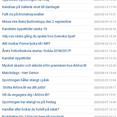
Kändisar på Vallen& vinst till damlaget
2023-05-14 17:59
Fullt ös på Kronetorpsvallen
2023-05-10 19:21
Missa inte årets Burlövslopp den 2 september
2023-05-09 10:13
Kansliets öppettider vecka 19
2023-05-09 06:44
Välj oss nästa gång du spelar hos Svenska Spel!
2023-04-25 14:54
ABI önskar Ponne lycka till i MFF
2023-04-23 12:15
Årets fotbollsskola startar; födda 2018/2017!!
2023-04-21 13:46
Kansliet öppettider
2023-04-19 15:22
Mycket skador och elände inför premiären hos Arlövs BI
2023-04-14 22:03
Matchdags - Herr Senior
2023-04-14 19:49
Sportringen håller stängt i påsk
2023-03-23 12:04
Stötta Arlövs BI via ditt jobb!
2023-03-23 09:17
Vill du engagera dig i Arlövs BI?
2023-03-19 19:07
Sportringen har stängt nu på fredag
2023-03-07 14:45
Handlar eller bokar du hotell på nätet?
2023-03-07 13:12
Biobiljetter för 110 kr/st fram till söndag!!
2023-03-02 10:14