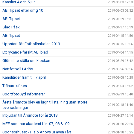
Kansliet 4 och 5 juni
2019-06-03 12:53
ABI Tipset efter omg 10
2019-06-03 08:32
ABI Tipset
2019-04-29 15:51
Glad Påsk
2019-04-17 16:19
ABI Tipset
2019-04-15 14:56
Uppstart för Fotbollsskolan 2019
2019-04-15 10:56
Ett rykande färskt ABI blad
2019-04-04 14:15
Glöm inte ställa om klockan
2019-03-29 18:42
Nattfotboll i Arlöv
2019-03-26 09:56
Kanslitider fram till 7 april
2019-03-08 10:25
Tränare sökes
2019-03-04 15:02
SportfotoSyd informerar
2019-02-19 10:40
Årets årsmöte blev en lugn tillställning utan större
2019-02-18 11:46
överraskningar
Inbjudan till Årsmöte för år 2018
2019-01-27 16:14
MFF sommar akademi för -07,-08 & -09
2019-01-20 22:25
Sponsorhuset - Hjälp Arlövs BI även i år!
2019-01-18 10:25