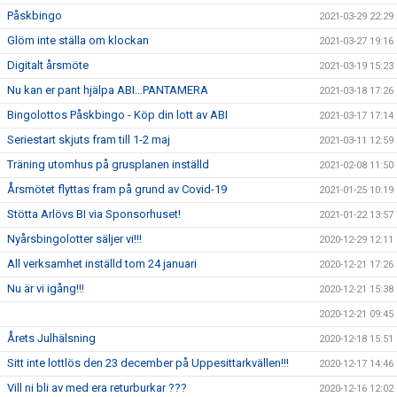
Påskbingo
2021-03-29 22:29
Glöm inte ställa om klockan
2021-03-27 19:16
Digitalt årsmöte
2021-03-19 15:23
Nu kan er pant hjälpa ABI…PANTAMERA
2021-03-18 17:26
Bingolottos Påskbingo - Köp din lott av ABI
2021-03-17 17:14
Seriestart skjuts fram till 1-2 maj
2021-03-11 12:59
Träning utomhus på grusplanen inställd
2021-02-08 11:50
Årsmötet flyttas fram på grund av Covid-19
2021-01-25 10:19
Stötta Arlövs BI via Sponsorhuset!
2021-01-22 13:57
Nyårsbingolotter säljer vi!!!
2020-12-29 12:11
All verksamhet inställd tom 24 januari
2020-12-21 17:26
Nu är vi igång!!!
2020-12-21 15:38
2020-12-21 09:45
Årets Julhälsning
2020-12-18 15:51
Sitt inte lottlös den 23 december på Uppesittarkvällen!!!
2020-12-17 14:46
Vill ni bli av med era returburkar ???
2020-12-16 12:02