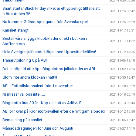
Välkommen!
2021-11-26 08:26
Snart startar Black Friday vilket är ett ypperligt tillfälle att
2021-11-25 08:42
stötta Arlövs BI!
Nu kommer Gräsrotspengarna från Svenska spel!!
2021-11-25 08:29
Kansliet stängt
2021-11-17 16:31
Beställ våra snygga klubbkläder direkt i butiken i
2021-11-17 11:32
Staffanstorp
Hela Sveriges julfirande börjar med Uppesittarkvällen!
2021-11-12 14:35
Tränarutbildning C på ABI
2021-11-06 19:18
Det är hög tid att köpa Bingolottos julkalender av ABI
2021-11-02 17:24
Glöm inte ändra klockan i natt!!!
2021-10-30 18:47
ABI - Fotbollskonsulent från 1 november
2021-10-28 10:29
Ni missar väl oss inte …..
2021-10-18 20:19
Bingolotto firar 30 år - Köp din lott av Arlövs BI
2021-10-13 08:44
ABI blir kvar på Kronetorpsvallen efter de rivit gamla badet!
2021-10-12 15:58
Bemanning på kansliet
2021-10-06 13:42
Månadsdragningen för Juni och Augusti
2021-09-27 14:19