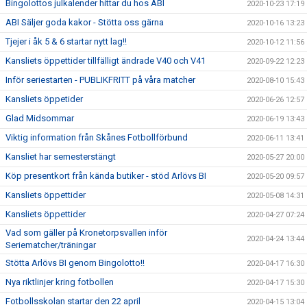
Bingolottos julkalender hittar du hos ABI
2020-10-23 17:19
ABI Säljer goda kakor - Stötta oss gärna
2020-10-16 13:23
Tjejer i åk 5 & 6 startar nytt lag!!
2020-10-12 11:56
Kansliets öppettider tillfälligt ändrade V40 och V41
2020-09-22 12:23
Inför seriestarten - PUBLIKFRITT på våra matcher
2020-08-10 15:43
Kansliets öppetider
2020-06-26 12:57
Glad Midsommar
2020-06-19 13:43
Viktig information från Skånes Fotbollförbund
2020-06-11 13:41
Kansliet har semesterstängt
2020-05-27 20:00
Köp presentkort från kända butiker - stöd Arlövs BI
2020-05-20 09:57
Kansliets öppettider
2020-05-08 14:31
Kansliets öppettider
2020-04-27 07:24
Vad som gäller på Kronetorpsvallen inför
2020-04-24 13:44
Seriematcher/träningar
Stötta Arlövs BI genom Bingolotto!!
2020-04-17 16:30
Nya riktlinjer kring fotbollen
2020-04-17 15:30
Fotbollsskolan startar den 22 april
2020-04-15 13:04