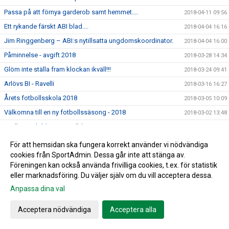
Passa på att förnya garderob samt hemmet....
2018-04-11 09:56
Ett rykande färskt ABI blad....
2018-04-04 16:16
Jim Ringgenberg – ABI:s nytillsatta ungdomskoordinator.
2018-04-04 16:00
Påminnelse - avgift 2018
2018-03-28 14:34
Glöm inte ställa fram klockan ikväll!!!
2018-03-24 09:41
Arlövs BI - Ravelli
2018-03-16 16:27
Årets fotbollsskola 2018
2018-03-05 10:09
Välkomna till en ny fotbollssäsong - 2018
2018-03-02 13:48
Kvällens utbildning inställd!
2018-02-28 14:48
Årsmötet för 2017 blev en lugn tillställning
2018-02-18 18:57
För att hemsidan ska fungera korrekt använder vi nödvändiga
cookies från SportAdmin. Dessa går inte att stänga av.
Kallelse till Årsmöte för 2017
2018-02-06 10:43
Föreningen kan också använda frivilliga cookies, t.ex. för statistik
Vilken lyckad dag!!
2018-02-03 19:52
eller marknadsföring. Du väljer själv om du vill acceptera dessa.
Till minne av Christer Hansson
2018-01-28 14:30
Anpassa dina val
Lagfotografering 2018- 3 februari
2018-01-08 13:35
Acceptera nödvändiga
Acceptera alla
Fler invånare - mindre plats för idrott
2018-01-03 22:02
Nyårsbingo - Köp era lotter av Arlövs BI
2017-12-27 11:04