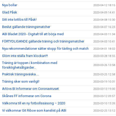
Nya bollar
2020-04-12 18:15
Glad Påsk
2020-04-09 14:41
Sitt inte lottlös till Påsk!
2020-04-08 15:30
Beslut gällande träningsmatcher
2020-04-07 16:23
ABI Bladet 2020 - Digitalt till att börja med
2020-04-03 11:34
FÖRTYDLIGANDE gällande träning och träningsmatcher
2020-04-03 10:41
Nya rekommendationer sätter stopp för tävling och match
2020-04-01 18:02
Glöm inte ställa fram klockan!!!
2020-03-28 18:55
Träning är toppen i kombination med
2020-03-26 13:58
försiktighetsåtgärder...
Praktisk träningsväska....
2020-03-25 12:58
Träning sker som vanligt!
2020-03-19 10:31
Arlövs BI Informerar om Coronaviruset
2020-03-13 19:00
Skånes FF informerar om Corona
2020-03-12 09:57
Välkomna till en ny fotbollssäsong – 2020
2020-03-10 13:39
Vi välkomnar Git Riboe som kanslist på ABI
2020-02-25 13:12