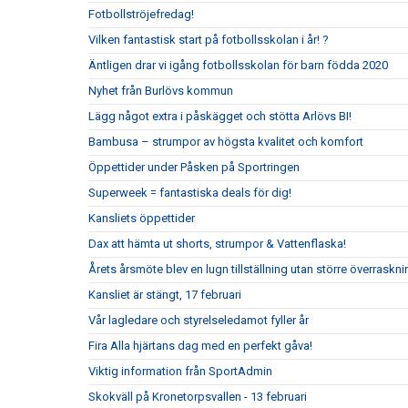
Fotbollströjefredag!
Vilken fantastisk start på fotbollsskolan i år! ?
Äntligen drar vi igång fotbollsskolan för barn födda 2020
Nyhet från Burlövs kommun
Lägg något extra i påskägget och stötta Arlövs BI!
Bambusa – strumpor av högsta kvalitet och komfort
Öppettider under Påsken på Sportringen
Superweek = fantastiska deals för dig!
Kansliets öppettider
Dax att hämta ut shorts, strumpor & Vattenflaska!
Årets årsmöte blev en lugn tillställning utan större överraskni
Kansliet är stängt, 17 februari
Vår lagledare och styrelseledamot fyller år
Fira Alla hjärtans dag med en perfekt gåva!
Viktig information från SportAdmin
Skokväll på Kronetorpsvallen - 13 februari