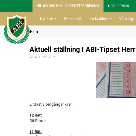
ARLÖVS BOLL O IDROTTSFÖRENING
HERR SENIOR
Nyheter
ABI Bladet
Om klubben
Våra lag
Hem
Aktuell ställning I ABI-Tipset Her
2016-09-12 12:57
Endast 3 omgångar kvar.
12 Rätt
Git Riboe
11 Rätt