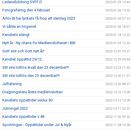
Ledarutbildning SVFF D
2023-01-29 19:49
Fotografering den 4 februari
2023-01-26 13:26
Arlöv BI har lyckats få ihop ett damlag 2023
2023-01-24 07:53
Vi sålde en högvinst
2023-01-20 18:07
Kansliets stängt
2023-01-18 12:33
Nytt år - Ny chans för Medlemslotteriet i ABI
2023-01-03 12:24
Gott slut och Gott nytt år!
2022-12-31 10:21
Kansliet öppettid 29/12
2022-12-29 09:44
Sitt inte lottlös ikväll den 23 december!!!
2022-12-23 11:30
Sitt inte lottlös den 23 december!!!
2022-12-20 11:37
Julhälsning
2022-12-20 08:27
Dragningslista årets medlemslotteri
2022-12-16 13:58
Kansliets öppettider vecka 50
2022-12-12 10:28
Julmingel 2022
2022-12-11 22:55
Kansliets öppettider v 48
2022-11-30 09:26
Sportringen - Öppettider under Jul & Nyår
2022-11-28 10:28