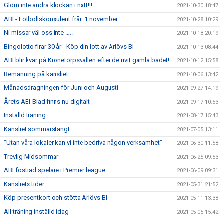
Glöm inte ändra klockan i natt!!!
2021-10-30 18:47
ABI - Fotbollskonsulent från 1 november
2021-10-28 10:29
Ni missar väl oss inte …..
2021-10-18 20:19
Bingolotto firar 30 år - Köp din lott av Arlövs BI
2021-10-13 08:44
ABI blir kvar på Kronetorpsvallen efter de rivit gamla badet!
2021-10-12 15:58
Bemanning på kansliet
2021-10-06 13:42
Månadsdragningen för Juni och Augusti
2021-09-27 14:19
Årets ABI-Blad finns nu digitalt
2021-09-17 10:53
Inställd träning
2021-08-17 15:43
Kansliet sommarstängt
2021-07-05 13:11
”Utan våra lokaler kan vi inte bedriva någon verksamhet”
2021-06-30 11:58
Trevlig Midsommar
2021-06-25 09:53
ABI fostrad spelare i Premier league
2021-06-09 09:31
Kansliets tider
2021-05-31 21:52
Köp presentkort och stötta Arlövs BI
2021-05-11 13:38
All träning inställd idag
2021-05-05 15:42