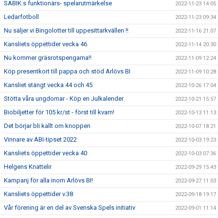
SABIK:s funktionärs- spelarutmärkelse
2022-11-23 14:05
Ledarfotboll
2022-11-23 09:34
Nu säljer vi Bingolotter till uppesittarkvällen !!
2022-11-16 21:07
Kansliets öppettider vecka 46
2022-11-14 20:30
Nu kommer gräsrotspengarna!!
2022-11-09 12:24
Köp presentkort till pappa och stöd Arlövs BI
2022-11-09 10:28
Kansliet stängt vecka 44 och 45
2022-10-26 17:04
Stötta våra ungdomar - Köp en Julkalender
2022-10-21 15:57
Biobiljetter för 105 kr/st - först till kvarn!
2022-10-13 11:13
Det börjar bli kallt om knoppen
2022-10-07 18:21
Vinnare av ABI-tipset 2022
2022-10-03 19:23
Kansliets öppettider vecka 40
2022-10-03 07:36
Helgens Knattelir
2022-09-29 15:43
Kampanj för alla inom Arlövs BI!
2022-09-27 11:03
Kansliets öppettider v.38
2022-09-18 19:17
Vår förening är en del av Svenska Spels initiativ
2022-09-01 11:14