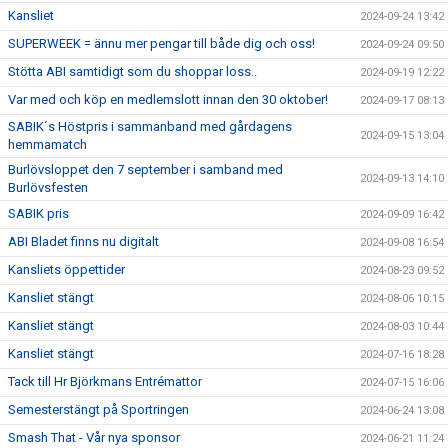
Kansliet
2024-09-24 13:42
SUPERWEEK = ännu mer pengar till både dig och oss!
2024-09-24 09:50
Stötta ABI samtidigt som du shoppar loss..
2024-09-19 12:22
Var med och köp en medlemslott innan den 30 oktober!
2024-09-17 08:13
SABIK´s Höstpris i sammanband med gårdagens
2024-09-15 13:04
hemmamatch
Burlövsloppet den 7 september i samband med
2024-09-13 14:10
Burlövsfesten
SABIK pris
2024-09-09 16:42
ABI Bladet finns nu digitalt
2024-09-08 16:54
Kansliets öppettider
2024-08-23 09:52
Kansliet stängt
2024-08-06 10:15
Kansliet stängt
2024-08-03 10:44
Kansliet stängt
2024-07-16 18:28
Tack till Hr Björkmans Entrémattor
2024-07-15 16:06
Semesterstängt på Sportringen
2024-06-24 13:08
Smash That - Vår nya sponsor
2024-06-21 11:24