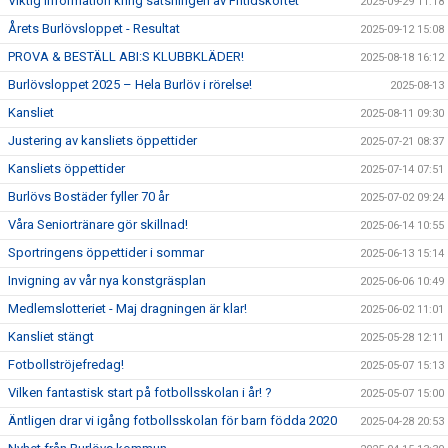
Viktig information kring satsningen av Fritidskortet
2025-09-29 11:18
Årets Burlövsloppet - Resultat
2025-09-12 15:08
PROVA & BESTÄLL ABI:S KLUBBKLÄDER!
2025-08-18 16:12
Burlövsloppet 2025 – Hela Burlöv i rörelse!
2025-08-13
Kansliet
2025-08-11 09:30
Justering av kansliets öppettider
2025-07-21 08:37
Kansliets öppettider
2025-07-14 07:51
Burlövs Bostäder fyller 70 år
2025-07-02 09:24
Våra Seniortränare gör skillnad!
2025-06-14 10:55
Sportringens öppettider i sommar
2025-06-13 15:14
Invigning av vår nya konstgräsplan
2025-06-06 10:49
Medlemslotteriet - Maj dragningen är klar!
2025-06-02 11:01
Kansliet stängt
2025-05-28 12:11
Fotbollströjefredag!
2025-05-07 15:13
Vilken fantastisk start på fotbollsskolan i år! ?
2025-05-07 15:00
Äntligen drar vi igång fotbollsskolan för barn födda 2020
2025-04-28 20:53