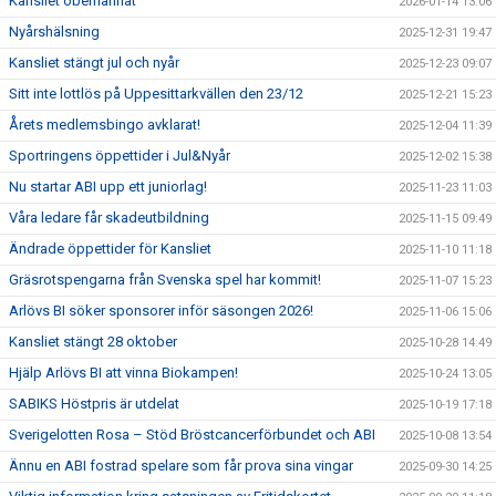
Kansliet obemannat
2026-01-14 13:06
Nyårshälsning
2025-12-31 19:47
Kansliet stängt jul och nyår
2025-12-23 09:07
Sitt inte lottlös på Uppesittarkvällen den 23/12
2025-12-21 15:23
Årets medlemsbingo avklarat!
2025-12-04 11:39
Sportringens öppettider i Jul&Nyår
2025-12-02 15:38
Nu startar ABI upp ett juniorlag!
2025-11-23 11:03
Våra ledare får skadeutbildning
2025-11-15 09:49
Ändrade öppettider för Kansliet
2025-11-10 11:18
Gräsrotspengarna från Svenska spel har kommit!
2025-11-07 15:23
Arlövs BI söker sponsorer inför säsongen 2026!
2025-11-06 15:06
Kansliet stängt 28 oktober
2025-10-28 14:49
Hjälp Arlövs BI att vinna Biokampen!
2025-10-24 13:05
SABIKS Höstpris är utdelat
2025-10-19 17:18
Sverigelotten Rosa – Stöd Bröstcancerförbundet och ABI
2025-10-08 13:54
Ännu en ABI fostrad spelare som får prova sina vingar
2025-09-30 14:25