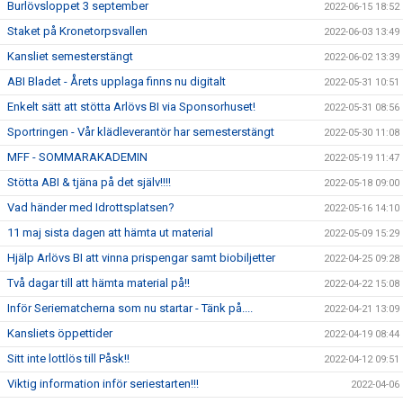
Burlövsloppet 3 september
2022-06-15 18:52
Staket på Kronetorpsvallen
2022-06-03 13:49
Kansliet semesterstängt
2022-06-02 13:39
ABI Bladet - Årets upplaga finns nu digitalt
2022-05-31 10:51
Enkelt sätt att stötta Arlövs BI via Sponsorhuset!
2022-05-31 08:56
Sportringen - Vår klädleverantör har semesterstängt
2022-05-30 11:08
MFF - SOMMARAKADEMIN
2022-05-19 11:47
Stötta ABI & tjäna på det själv!!!!
2022-05-18 09:00
Vad händer med Idrottsplatsen?
2022-05-16 14:10
11 maj sista dagen att hämta ut material
2022-05-09 15:29
Hjälp Arlövs BI att vinna prispengar samt biobiljetter
2022-04-25 09:28
Två dagar till att hämta material på!!
2022-04-22 15:08
Inför Seriematcherna som nu startar - Tänk på....
2022-04-21 13:09
Kansliets öppettider
2022-04-19 08:44
Sitt inte lottlös till Påsk!!
2022-04-12 09:51
Viktig information inför seriestarten!!!
2022-04-06