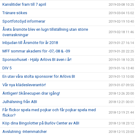
Kanslitider fram till 7 april
2019-03-08 10:25
Tränare sökes
2019-03-04 15:02
SportfotoSyd informerar
2019-02-19 10:40
Årets årsmöte blev en lugn tillställning utan större
2019-02-18 11:46
överraskningar
Inbjudan till Årsmöte för år 2018
2019-01-27 16:14
MFF sommar akademi för -07,-08 & -09
2019-01-20 22:25
Sponsorhuset - Hjälp Arlövs BI även i år!
2019-01-18 10:25
DIV 5
2019-01-16 13:40
En utav våra stolta sponsorer för Arlövs BI
2019-01-13 10:00
Vår nya klädesleverantör!
2019-01-07 09:55
Äntligen! Skånecupen drar igång!
2018-12-26 20:00
Julhälsning från ABI
2018-12-21 00:01
Får flickor spela med pojkar och får pojkar spela med
2018-12-19 21:44
flickor?
Köp dina Bingolotter på Burlöv Center av ABI
2018-12-18 23:12
Avslutning -Internmatcher
2018-12-15 23:03