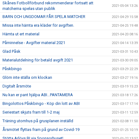
Skånes Fotbollförbund rekommenderar fortsatt att
2021-05-04 13:26
matcherna spelas utan publik
BARN OCH UNGDOMAR FÅR SPELA MATCHER
2021-04-29 15:58
Missa inte hämta era kläder för avgiften.
2021-04-25 19:48
Hämta ut ert material
2021-04-20 08:16
Påminnelse - Avgifter material 2021
2021-04-14 13:39
Glad Påsk
2021-03-31 10:43
Materialutdelning för betald avgift 2021
2021-03-30 09:05
Påskbingo
2021-03-29 22:29
Glöm inte ställa om klockan
2021-03-27 19:16
Digitalt årsmöte
2021-03-19 15:23
Nu kan er pant hjälpa ABI…PANTAMERA
2021-03-18 17:26
Bingolottos Påskbingo - Köp din lott av ABI
2021-03-17 17:14
Seriestart skjuts fram till 1-2 maj
2021-03-11 12:59
Träning utomhus på grusplanen inställd
2021-02-08 11:50
Årsmötet flyttas fram på grund av Covid-19
2021-01-25 10:19
Stötta Arlövs BI via Sponsorhuset!
2021-01-22 13:57