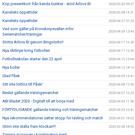
Köp presentkort från kända butiker - stöd Arlövs BI
2020-05-20 09:57
Kansliets öppettider
2020-05-08 14:31
Kansliets öppettider
2020-04-27 07:24
Vad som gäller på Kronetorpsvallen inför
2020-04-24 13:44
Seriematcher/träningar
Stötta Arlövs BI genom Bingolotto!!
2020-04-17 16:30
Nya riktlinjer kring fotbollen
2020-04-17 15:30
Fotbollsskolan startar den 22 april
2020-04-15 13:04
Nya bollar
2020-04-12 18:15
Glad Påsk
2020-04-09 14:41
Sitt inte lottlös till Påsk!
2020-04-08 15:30
Beslut gällande träningsmatcher
2020-04-07 16:23
ABI Bladet 2020 - Digitalt till att börja med
2020-04-03 11:34
FÖRTYDLIGANDE gällande träning och träningsmatcher
2020-04-03 10:41
Nya rekommendationer sätter stopp för tävling och match
2020-04-01 18:02
Glöm inte ställa fram klockan!!!
2020-03-28 18:55
Träning är toppen i kombination med