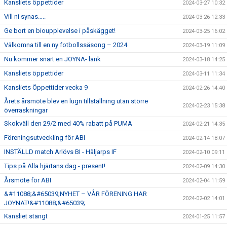
Kansliets öppettider
2024-03-27 10:32
Vill ni synas…..
2024-03-26 12:33
Ge bort en bioupplevelse i påskägget!
2024-03-25 16:02
Välkomna till en ny fotbollssäsong – 2024
2024-03-19 11:09
Nu kommer snart en JOYNA- länk
2024-03-18 14:25
Kansliets öppettider
2024-03-11 11:34
Kansliets Öppettider vecka 9
2024-02-26 14:40
Årets årsmöte blev en lugn tillställning utan större
2024-02-23 15:38
överraskningar
Skokväll den 29/2 med 40% rabatt på PUMA
2024-02-21 14:35
Föreningsutveckling för ABI
2024-02-14 18:07
INSTÄLLD match Arlövs BI - Häljarps IF
2024-02-10 09:11
Tips på Alla hjärtans dag - present!
2024-02-09 14:30
Årsmöte för ABI
2024-02-04 11:59
&#11088;&#65039;NYHET – VÅR FÖRENING HAR
2024-02-02 14:01
JOYNAT!&#11088;&#65039;
Kansliet stängt
2024-01-25 11:57