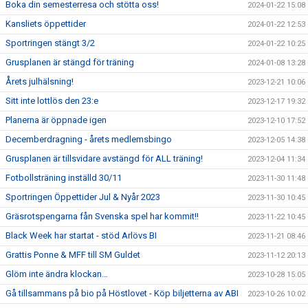
Boka din semesterresa och stötta oss!
2024-01-22 15:08
Kansliets öppettider
2024-01-22 12:53
Sportringen stängt 3/2
2024-01-22 10:25
Grusplanen är stängd för träning
2024-01-08 13:28
Årets julhälsning!
2023-12-21 10:06
Sitt inte lottlös den 23:e
2023-12-17 19:32
Planerna är öppnade igen
2023-12-10 17:52
Decemberdragning - årets medlemsbingo
2023-12-05 14:38
Grusplanen är tillsvidare avstängd för ALL träning!
2023-12-04 11:34
Fotbollsträning inställd 30/11
2023-11-30 11:48
Sportringen Öppettider Jul & Nyår 2023
2023-11-30 10:45
Gräsrotspengarna fån Svenska spel har kommit!!
2023-11-22 10:45
Black Week har startat - stöd Arlövs BI
2023-11-21 08:46
Grattis Ponne & MFF till SM Guldet
2023-11-12 20:13
Glöm inte ändra klockan…
2023-10-28 15:05
Gå tillsammans på bio på Höstlovet - Köp biljetterna av ABI
2023-10-26 10:02