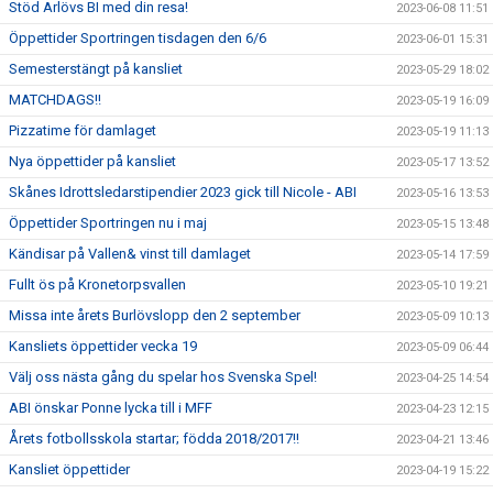
Stöd Arlövs BI med din resa!
2023-06-08 11:51
Öppettider Sportringen tisdagen den 6/6
2023-06-01 15:31
Semesterstängt på kansliet
2023-05-29 18:02
MATCHDAGS!!
2023-05-19 16:09
Pizzatime för damlaget
2023-05-19 11:13
Nya öppettider på kansliet
2023-05-17 13:52
Skånes Idrottsledarstipendier 2023 gick till Nicole - ABI
2023-05-16 13:53
Öppettider Sportringen nu i maj
2023-05-15 13:48
Kändisar på Vallen& vinst till damlaget
2023-05-14 17:59
Fullt ös på Kronetorpsvallen
2023-05-10 19:21
Missa inte årets Burlövslopp den 2 september
2023-05-09 10:13
Kansliets öppettider vecka 19
2023-05-09 06:44
Välj oss nästa gång du spelar hos Svenska Spel!
2023-04-25 14:54
ABI önskar Ponne lycka till i MFF
2023-04-23 12:15
Årets fotbollsskola startar; födda 2018/2017!!
2023-04-21 13:46
Kansliet öppettider
2023-04-19 15:22