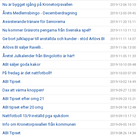
Nu är bygget igång på Kronetorpsvallen
2019-12-06 10:10
Årets Medlemsbingo - Decemberdragning
2019-12-05 09:45
Assisterande tränare för Seniorerna
2019-11-20 15:11
Nu kommer Gräsrots pengarna från Svenska spel!!
2019-11-13 11:12
Ge bort julklappar till anställda och kunder - stöd Arlövs BI
2019-11-11 14:07
Arlövs BI säljer Ravelli...
2019-11-06 13:00
Åretst Julkalender från Bingolotto är här!!
2019-11-05 11:33
ABI säljer goda kakor
2019-10-10 09:48
På fredag är det nattfotboll!!
2019-10-03 07:09
ABI Tipset
2019-10-02 14:49
Dax att värma knoppen!
2019-09-27 12:00
ABI Tipset efter omg 21
2019-09-23 15:21
ABI tipset efter 20 omg
2019-09-18 12:48
Nattfotboll 13/9 inställd pga sjukdom
2019-09-13 17:12
Info om Kronetorpsvallen från kommunen
2019-09-05 14:01
ABI Tipset
2019-08-26 14:34