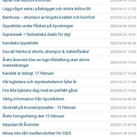
Nyhet från Burlövs kommun
2025-04-15 13:30
Lägg något extra i påskägget och stötta Arlövs BI!
2025-04-15 11:32
Bambusa – strumpor av högsta kvalitet och komfort
2025-04-12 22:18
Öppettider under Påsken på Sportringen
2025-04-08 18:09
Superweek = fantastiska deals för dig!
2025-03-26 14:41
Kansliets öppettider
2025-03-24 08:24
Dax att hämta ut shorts, strumpor & Vattenflaska!
2025-03-21 13:06
Årets årsmöte blev en lugn tillställning utan större
2025-03-04 14:26
överraskningar
Kansliet är stängt, 17 februari
2025-02-17 15:34
Vår lagledare och styrelseledamot fyller år
2025-02-15 11:08
Fira Alla hjärtans dag med en perfekt gåva!
2025-02-12 13:20
Viktig information från SportAdmin
2025-02-06 09:38
Skokväll på Kronetorpsvallen - 13 februari
2025-02-05 20:21
Årets fotografering den 15 februari
2025-02-04 15:03
Inbjudan till Årsmöte
2025-01-31 09:18
Missa inte vårt medlemslotteri för 2025
2025-01-28 15:59