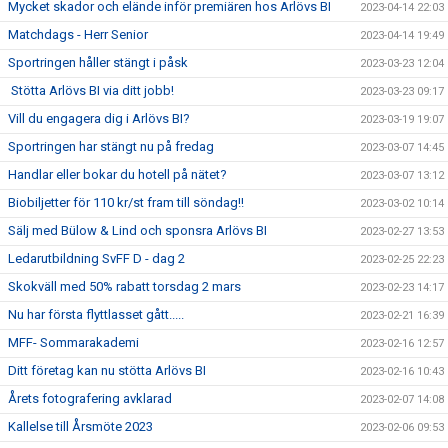
Mycket skador och elände inför premiären hos Arlövs BI
2023-04-14 22:03
Matchdags - Herr Senior
2023-04-14 19:49
Sportringen håller stängt i påsk
2023-03-23 12:04
Stötta Arlövs BI via ditt jobb!
2023-03-23 09:17
Vill du engagera dig i Arlövs BI?
2023-03-19 19:07
Sportringen har stängt nu på fredag
2023-03-07 14:45
Handlar eller bokar du hotell på nätet?
2023-03-07 13:12
Biobiljetter för 110 kr/st fram till söndag!!
2023-03-02 10:14
Sälj med Bülow & Lind och sponsra Arlövs BI
2023-02-27 13:53
Ledarutbildning SvFF D - dag 2
2023-02-25 22:23
Skokväll med 50% rabatt torsdag 2 mars
2023-02-23 14:17
Nu har första flyttlasset gått.....
2023-02-21 16:39
MFF- Sommarakademi
2023-02-16 12:57
Ditt företag kan nu stötta Arlövs BI
2023-02-16 10:43
Årets fotografering avklarad
2023-02-07 14:08
Kallelse till Årsmöte 2023
2023-02-06 09:53