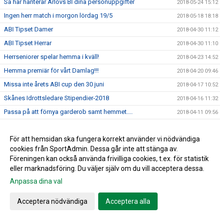
Så här hanterar Arlövs BI dina personuppgifter
2018-05-24 15:12
Ingen herr match i morgon lördag 19/5
2018-05-18 18:18
ABI Tipset Damer
2018-04-30 11:12
ABI Tipset Herrar
2018-04-30 11:10
Herrseniorer spelar hemma i kväll!
2018-04-23 14:52
Hemma premiär för vårt Damlag!!!
2018-04-20 09:46
Missa inte årets ABI cup den 30 juni
2018-04-17 10:52
Skånes Idrottsledare Stipendier-2018
2018-04-16 11:32
Passa på att förnya garderob samt hemmet....
2018-04-11 09:56
Ett rykande färskt ABI blad....
2018-04-04 16:16
För att hemsidan ska fungera korrekt använder vi nödvändiga
Jim Ringgenberg – ABI:s nytillsatta ungdomskoordinator.
2018-04-04 16:00
cookies från SportAdmin. Dessa går inte att stänga av.
Påminnelse - avgift 2018
2018-03-28 14:34
Föreningen kan också använda frivilliga cookies, t.ex. för statistik
Glöm inte ställa fram klockan ikväll!!!
2018-03-24 09:41
eller marknadsföring. Du väljer själv om du vill acceptera dessa.
Arlövs BI - Ravelli
Anpassa dina val
2018-03-16 16:27
Årets fotbollsskola 2018
2018-03-05 10:09
Acceptera nödvändiga
Acceptera alla
Välkomna till en ny fotbollssäsong - 2018
2018-03-02 13:48