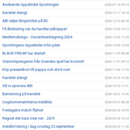
Avvikande öppettider Sportringen
2025-01-14 09:13
Kansliet stängt
2024-12-17 18:18
ABI säljer Bingolotter på BC
2024-12-16 06:44
Få återbäring när du handlar julklappar!
2024-12-09 14:12
Medlemsbingo - Decemberdragning 2024
2024-12-05 15:33
Sportringens öppettider inför julen
2024-12-04 15:04
BLACK FRIDAY har startat!
2024-11-29 08:38
Gräsrotspengarna från Svenska spel har kommit!
2024-11-07 09:12
Köp presentkort till pappa och stöd oss!
2024-11-04 17:25
Kansliet stängt
2024-10-29 14:26
Vill ni sponsra ABI
2024-10-10 11:41
Bemanning på kansliet
2024-10-01 14:26
Ungdomsmatcherna inställda
2024-09-27 08:38
Fredagens match flyttad
2024-09-26 18:39
Regnet det bara öser ner... 26/9
2024-09-26 10:53
Inställd träning i dag onsdag 25 september
2024-09-25 11:35