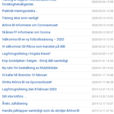
2020-03-26 13:58
försiktighetsåtgärder...
Praktisk träningsväska....
2020-03-25 12:58
Träning sker som vanligt!
2020-03-19 10:31
Arlövs BI Informerar om Coronaviruset
2020-03-13 19:00
Skånes FF informerar om Corona
2020-03-12 09:57
Välkomna till en ny fotbollssäsong – 2020
2020-03-10 13:39
Vi välkomnar Git Riboe som kanslist på ABI
2020-02-25 13:12
Lagfotografering i högsta klass!!
2020-02-09 11:07
Köp biobiljetter i helgen - Stödj ABI samtidigt
2020-01-31 14:03
Ny rutin för beställning av Klubbkläder
2020-01-29 14:02
Vi kallar till årsmöte 13 februari
2020-01-17 14:08
Stötta Arlövs BI via Sponsorhuset!
2020-01-17 08:28
Lagfotografering den 8 februari 2020
2019-12-27 13:15
Sitt inte lottlös ....
2019-12-20 19:09
Årets Julhälsning
2019-12-17 10:07
Handla julklappar samtidigt som du stödjer Arlövs BI
2019-12-11 07:45