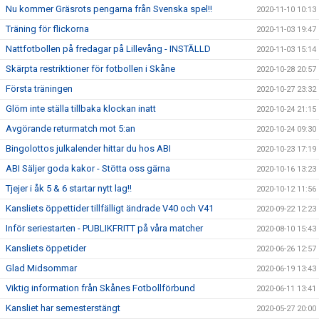
Nu kommer Gräsrots pengarna från Svenska spel!!
2020-11-10 10:13
Träning för flickorna
2020-11-03 19:47
Nattfotbollen på fredagar på Lillevång - INSTÄLLD
2020-11-03 15:14
Skärpta restriktioner för fotbollen i Skåne
2020-10-28 20:57
Första träningen
2020-10-27 23:32
Glöm inte ställa tillbaka klockan inatt
2020-10-24 21:15
Avgörande returmatch mot 5:an
2020-10-24 09:30
Bingolottos julkalender hittar du hos ABI
2020-10-23 17:19
ABI Säljer goda kakor - Stötta oss gärna
2020-10-16 13:23
Tjejer i åk 5 & 6 startar nytt lag!!
2020-10-12 11:56
Kansliets öppettider tillfälligt ändrade V40 och V41
2020-09-22 12:23
Inför seriestarten - PUBLIKFRITT på våra matcher
2020-08-10 15:43
Kansliets öppetider
2020-06-26 12:57
Glad Midsommar
2020-06-19 13:43
Viktig information från Skånes Fotbollförbund
2020-06-11 13:41
Kansliet har semesterstängt
2020-05-27 20:00