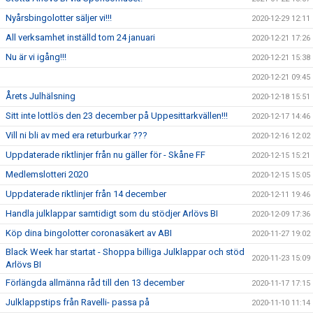
Nyårsbingolotter säljer vi!!!
2020-12-29 12:11
All verksamhet inställd tom 24 januari
2020-12-21 17:26
Nu är vi igång!!!
2020-12-21 15:38
2020-12-21 09:45
Årets Julhälsning
2020-12-18 15:51
Sitt inte lottlös den 23 december på Uppesittarkvällen!!!
2020-12-17 14:46
Vill ni bli av med era returburkar ???
2020-12-16 12:02
Uppdaterade riktlinjer från nu gäller för - Skåne FF
2020-12-15 15:21
Medlemslotteri 2020
2020-12-15 15:05
Uppdaterade riktlinjer från 14 december
2020-12-11 19:46
Handla julklappar samtidigt som du stödjer Arlövs BI
2020-12-09 17:36
Köp dina bingolotter coronasäkert av ABI
2020-11-27 19:02
Black Week har startat - Shoppa billiga Julklappar och stöd
2020-11-23 15:09
Arlövs BI
Förlängda allmänna råd till den 13 december
2020-11-17 17:15
Julklappstips från Ravelli- passa på
2020-11-10 11:14