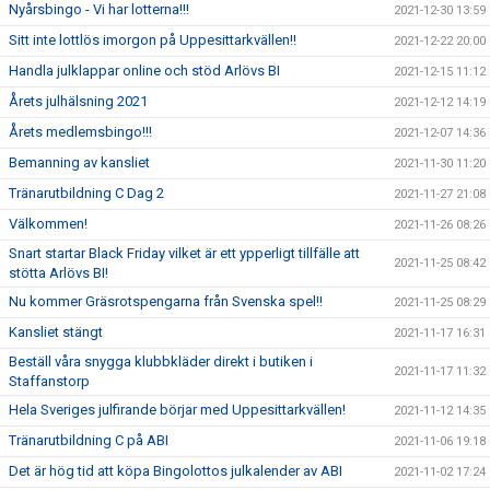
Nyårsbingo - Vi har lotterna!!!
2021-12-30 13:59
Sitt inte lottlös imorgon på Uppesittarkvällen!!
2021-12-22 20:00
Handla julklappar online och stöd Arlövs BI
2021-12-15 11:12
Årets julhälsning 2021
2021-12-12 14:19
Årets medlemsbingo!!!
2021-12-07 14:36
Bemanning av kansliet
2021-11-30 11:20
Tränarutbildning C Dag 2
2021-11-27 21:08
Välkommen!
2021-11-26 08:26
Snart startar Black Friday vilket är ett ypperligt tillfälle att
2021-11-25 08:42
stötta Arlövs BI!
Nu kommer Gräsrotspengarna från Svenska spel!!
2021-11-25 08:29
Kansliet stängt
2021-11-17 16:31
Beställ våra snygga klubbkläder direkt i butiken i
2021-11-17 11:32
Staffanstorp
Hela Sveriges julfirande börjar med Uppesittarkvällen!
2021-11-12 14:35
Tränarutbildning C på ABI
2021-11-06 19:18
Det är hög tid att köpa Bingolottos julkalender av ABI
2021-11-02 17:24