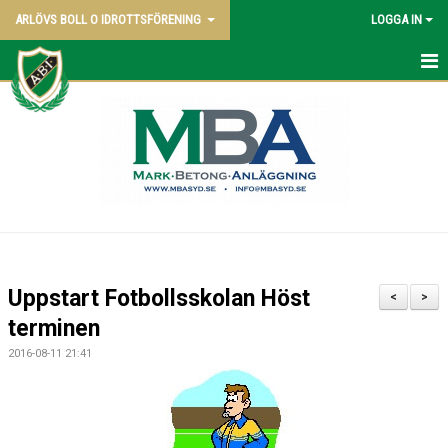
ARLÖVS BOLL O IDROTTSFÖRENING
LOGGA IN
NYHETER
HEM
ABI BLADET
OM KLUBBEN
VÅRA LAG
Uppstart Fotbollsskolan Höst
<
>
POLICY
terminen
2016-08-11 21:41
KONTAKT SAMT KANSLI UPPGIFTER
STYRELSEN - 2026