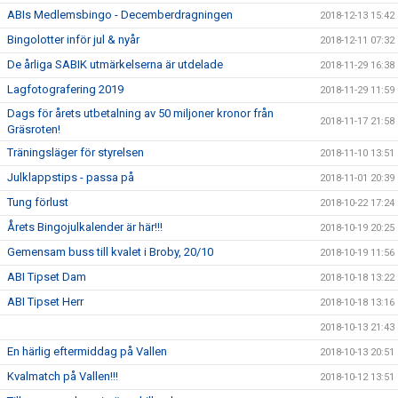
ABIs Medlemsbingo - Decemberdragningen
2018-12-13 15:42
Bingolotter inför jul & nyår
2018-12-11 07:32
De årliga SABIK utmärkelserna är utdelade
2018-11-29 16:38
Lagfotografering 2019
2018-11-29 11:59
Dags för årets utbetalning av 50 miljoner kronor från
2018-11-17 21:58
Gräsroten!
Träningsläger för styrelsen
2018-11-10 13:51
Julklappstips - passa på
2018-11-01 20:39
Tung förlust
2018-10-22 17:24
Årets Bingojulkalender är här!!!
2018-10-19 20:25
Gemensam buss till kvalet i Broby, 20/10
2018-10-19 11:56
ABI Tipset Dam
2018-10-18 13:22
ABI Tipset Herr
2018-10-18 13:16
2018-10-13 21:43
En härlig eftermiddag på Vallen
2018-10-13 20:51
Kvalmatch på Vallen!!!
2018-10-12 13:51