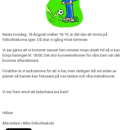
SABIK
KALENDER
GDPR
Nästa torsdag, 18 Augusti mellan 18-19, är det dax att snöra på
MATCHER
fotbollsskorna igen. Då drar vi igång Höst terminen.
Vi ser gärna att ni kommer senast fem minuter innan utsatt tid så vi kan
VÅRA KLUBBKLÄDER
börja träningen kl. 18:00. Det stör konsentrationen för våra barn när det
kommer eftersläntare.
HITTA HIT
Föräldrar är vi tacksamma för att vi har, men vänligen stå vid sidan av
planen så barnen kan fokusera på oss ledare och våra instruktioner.
Vi ser fram emot att leda/träna era barn!
Hälsar
Alla ledare i ABIs fotbollsskola