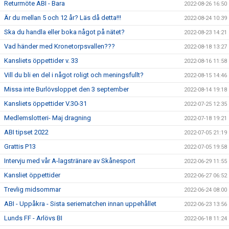
Returmöte ABI - Bara
2022-08-26 16:50
Är du mellan 5 och 12 år? Läs då detta!!!
2022-08-24 10:39
Ska du handla eller boka något på nätet?
2022-08-23 14:21
Vad händer med Kronetorpsvallen???
2022-08-18 13:27
Kansliets öppettider v. 33
2022-08-16 11:58
Vill du bli en del i något roligt och meningsfullt?
2022-08-15 14:46
Missa inte Burlövsloppet den 3 september
2022-08-14 19:18
Kansliets öppettider V.30-31
2022-07-25 12:35
Medlemslotteri- Maj dragning
2022-07-18 19:21
ABI tipset 2022
2022-07-05 21:19
Grattis P13
2022-07-05 19:58
Intervju med vår A-lagstränare av Skånesport
2022-06-29 11:55
Kansliet öppettider
2022-06-27 06:52
Trevlig midsommar
2022-06-24 08:00
ABI - Uppåkra - Sista seriematchen innan uppehållet
2022-06-23 13:56
Lunds FF - Arlövs BI
2022-06-18 11:24