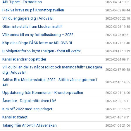
ABI-Tipset - En tradition
2022-04-04 13:31
P-skiva krävs nu på Kronetorpsvallen
2022-04-02 09:44
Vill du engagera dig i Arlövs BI
2022-03-30 22:18
Glöm inte ställa fram klockan inatt!!!
2022-03-26 19:35
Välkomna till en ny fotbollssäsong – 2022
2022-03-23 09:31
Köp dina Bingo PÅSK lotter av ARLÖVS BI
2022-03-21 11:40
Biobiljetter för 99 kr/st i helgen - först till kvarn!
2022-03-17 13:19
Kansliet ändrar öppettider
2022-02-24 09:11
Vill du bli en del av något roligt och meningsfullt? Engagera
2022-02-17 09:58
dig i Arlövs BI!
Arlövs BI:s Medlemslotteri 2022 - Stötta våra ungdomar i
2022-02-10 14:55
ABI
Uppdatering från Kommunen - Kronetorpsvallen
2022-02-04 16:00
Årsmöte - Digital möte även i år!
2022-02-02 15:11
Kickoff 2022 med seniorlaget
2022-01-30 16:02
Kansliet stängt
2022-01-16 19:11
Talang från Arlöv till Allsvenskan
2022-01-06 21:06