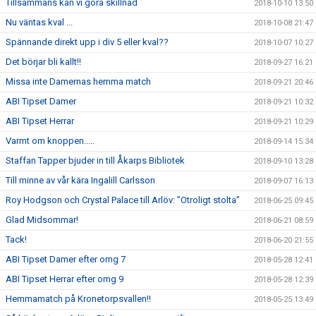
Tillsammans kan vi göra skillnad
2018-10-10 13:50
Nu väntas kval ...
2018-10-08 21:47
Spännande direkt upp i div 5 eller kval??
2018-10-07 10:27
Det börjar bli kallt!!
2018-09-27 16:21
Missa inte Damernas hemma match
2018-09-21 20:46
ABI Tipset Damer
2018-09-21 10:32
ABI Tipset Herrar
2018-09-21 10:29
Varmt om knoppen.....
2018-09-14 15:34
Staffan Tapper bjuder in till Åkarps Bibliotek
2018-09-10 13:28
Till minne av vår kära Ingalill Carlsson
2018-09-07 16:13
Roy Hodgson och Crystal Palace till Arlöv: ”Otroligt stolta”
2018-06-25 09:45
Glad Midsommar!
2018-06-21 08:59
Tack!
2018-06-20 21:55
ABI Tipset Damer efter omg 7
2018-05-28 12:41
ABI Tipset Herrar efter omg 9
2018-05-28 12:39
Hemmamatch på Kronetorpsvallen!!
2018-05-25 13:49