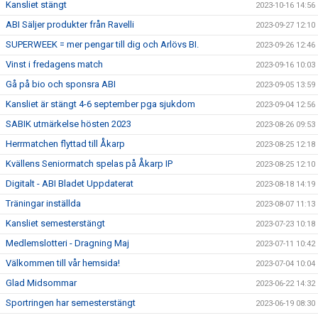
Kansliet stängt
2023-10-16 14:56
ABI Säljer produkter från Ravelli
2023-09-27 12:10
SUPERWEEK = mer pengar till dig och Arlövs BI.
2023-09-26 12:46
Vinst i fredagens match
2023-09-16 10:03
Gå på bio och sponsra ABI
2023-09-05 13:59
Kansliet är stängt 4-6 september pga sjukdom
2023-09-04 12:56
SABIK utmärkelse hösten 2023
2023-08-26 09:53
Herrmatchen flyttad till Åkarp
2023-08-25 12:18
Kvällens Seniormatch spelas på Åkarp IP
2023-08-25 12:10
Digitalt - ABI Bladet Uppdaterat
2023-08-18 14:19
Träningar inställda
2023-08-07 11:13
Kansliet semesterstängt
2023-07-23 10:18
Medlemslotteri - Dragning Maj
2023-07-11 10:42
Välkommen till vår hemsida!
2023-07-04 10:04
Glad Midsommar
2023-06-22 14:32
Sportringen har semesterstängt
2023-06-19 08:30