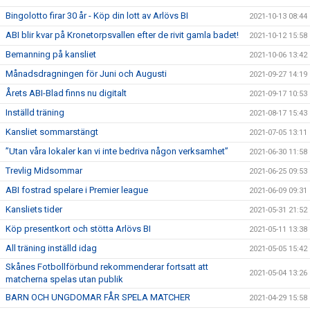
Bingolotto firar 30 år - Köp din lott av Arlövs BI
2021-10-13 08:44
ABI blir kvar på Kronetorpsvallen efter de rivit gamla badet!
2021-10-12 15:58
Bemanning på kansliet
2021-10-06 13:42
Månadsdragningen för Juni och Augusti
2021-09-27 14:19
Årets ABI-Blad finns nu digitalt
2021-09-17 10:53
Inställd träning
2021-08-17 15:43
Kansliet sommarstängt
2021-07-05 13:11
”Utan våra lokaler kan vi inte bedriva någon verksamhet”
2021-06-30 11:58
Trevlig Midsommar
2021-06-25 09:53
ABI fostrad spelare i Premier league
2021-06-09 09:31
Kansliets tider
2021-05-31 21:52
Köp presentkort och stötta Arlövs BI
2021-05-11 13:38
All träning inställd idag
2021-05-05 15:42
Skånes Fotbollförbund rekommenderar fortsatt att
2021-05-04 13:26
matcherna spelas utan publik
BARN OCH UNGDOMAR FÅR SPELA MATCHER
2021-04-29 15:58