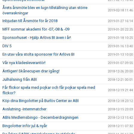
Årets årsmöte blev en lugn tillställning utan större
2019-02-18 11:46
överraskningar
Inbjudan till Årsmöte för år 2018
2019-01-27 16:14
MFF sommar akademi för -07,-08 & -09
2019-01-20 22:25
Sponsorhuset - Hjälp Arlövs BI även i år!
2019-01-18 10:25
DIV 5
2019-01-16 13:40
En utav våra stolta sponsorer för Arlövs BI
2019-01-13 10:00
Vår nya klädesleverantör!
2019-01-07 09:55
Äntligen! Skånecupen drar igång!
2018-12-26 20:00
Julhälsning från ABI
2018-12-21 00:01
Får flickor spela med pojkar och får pojkar spela med
2018-12-19 21:44
flickor?
Köp dina Bingolotter på Burlöv Center av ABI
2018-12-18 23:12
Avslutning -Internmatcher
2018-12-15 23:03
ABIs Medlemsbingo - Decemberdragningen
2018-12-13 15:42
Bingolotter inför jul & nyår
2018-12-11 07:32