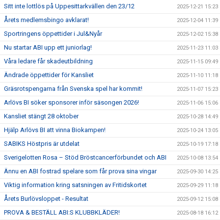
Sitt inte lottlös på Uppesittarkvällen den 23/12
2025-12-21 15:23
Årets medlemsbingo avklarat!
2025-12-04 11:39
Sportringens öppettider i Jul&Nyår
2025-12-02 15:38
Nu startar ABI upp ett juniorlag!
2025-11-23 11:03
Våra ledare får skadeutbildning
2025-11-15 09:49
Ändrade öppettider för Kansliet
2025-11-10 11:18
Gräsrotspengarna från Svenska spel har kommit!
2025-11-07 15:23
Arlövs BI söker sponsorer inför säsongen 2026!
2025-11-06 15:06
Kansliet stängt 28 oktober
2025-10-28 14:49
Hjälp Arlövs BI att vinna Biokampen!
2025-10-24 13:05
SABIKS Höstpris är utdelat
2025-10-19 17:18
Sverigelotten Rosa – Stöd Bröstcancerförbundet och ABI
2025-10-08 13:54
Ännu en ABI fostrad spelare som får prova sina vingar
2025-09-30 14:25
Viktig information kring satsningen av Fritidskortet
2025-09-29 11:18
Årets Burlövsloppet - Resultat
2025-09-12 15:08
PROVA & BESTÄLL ABI:S KLUBBKLÄDER!
2025-08-18 16:12