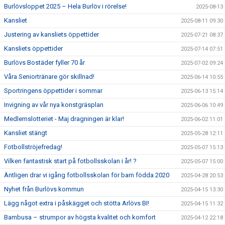
Burlövsloppet 2025 – Hela Burlöv i rörelse!
2025-08-13
Kansliet
2025-08-11 09:30
Justering av kansliets öppettider
2025-07-21 08:37
Kansliets öppettider
2025-07-14 07:51
Burlövs Bostäder fyller 70 år
2025-07-02 09:24
Våra Seniortränare gör skillnad!
2025-06-14 10:55
Sportringens öppettider i sommar
2025-06-13 15:14
Invigning av vår nya konstgräsplan
2025-06-06 10:49
Medlemslotteriet - Maj dragningen är klar!
2025-06-02 11:01
Kansliet stängt
2025-05-28 12:11
Fotbollströjefredag!
2025-05-07 15:13
Vilken fantastisk start på fotbollsskolan i år! ?
2025-05-07 15:00
Äntligen drar vi igång fotbollsskolan för barn födda 2020
2025-04-28 20:53
Nyhet från Burlövs kommun
2025-04-15 13:30
Lägg något extra i påskägget och stötta Arlövs BI!
2025-04-15 11:32
Bambusa – strumpor av högsta kvalitet och komfort
2025-04-12 22:18