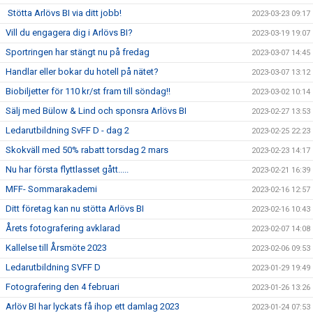
Stötta Arlövs BI via ditt jobb!
2023-03-23 09:17
Vill du engagera dig i Arlövs BI?
2023-03-19 19:07
Sportringen har stängt nu på fredag
2023-03-07 14:45
Handlar eller bokar du hotell på nätet?
2023-03-07 13:12
Biobiljetter för 110 kr/st fram till söndag!!
2023-03-02 10:14
Sälj med Bülow & Lind och sponsra Arlövs BI
2023-02-27 13:53
Ledarutbildning SvFF D - dag 2
2023-02-25 22:23
Skokväll med 50% rabatt torsdag 2 mars
2023-02-23 14:17
Nu har första flyttlasset gått.....
2023-02-21 16:39
MFF- Sommarakademi
2023-02-16 12:57
Ditt företag kan nu stötta Arlövs BI
2023-02-16 10:43
Årets fotografering avklarad
2023-02-07 14:08
Kallelse till Årsmöte 2023
2023-02-06 09:53
Ledarutbildning SVFF D
2023-01-29 19:49
Fotografering den 4 februari
2023-01-26 13:26
Arlöv BI har lyckats få ihop ett damlag 2023
2023-01-24 07:53