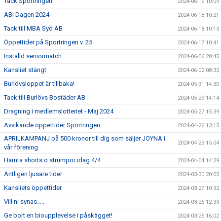
Tack Sportringen
2024-06-19 10:09
ABI Dagen 2024
2024-06-18 10:21
Tack till MBA Syd AB
2024-06-18 10:13
Öppettider på Sportringen v. 25
2024-06-17 10:41
Inställd seniormatch.
2024-06-06 20:45
Kansliet stängt
2024-06-02 08:32
Burlövsloppet är tillbaka!
2024-05-31 14:30
Tack till Burlövs Bostäder AB
2024-05-29 14:14
Dragning i medlemslotteriet - Maj 2024
2024-05-27 15:39
Avvikande öppettider Sportringen
2024-04-26 13:15
APRILKAMPANJ på 500 kronor till dig som säljer JOYNA i
2024-04-23 15:04
vår förening
Hämta shorts o strumpor idag 4/4
2024-04-04 14:29
Äntligen ljusare tider
2024-03-30 20:05
Kansliets öppettider
2024-03-27 10:32
Vill ni synas…..
2024-03-26 12:33
Ge bort en bioupplevelse i påskägget!
2024-03-25 16:02