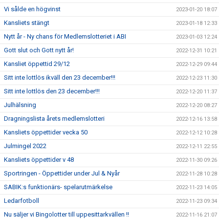
Vi sålde en högvinst
2023-01-20 18:07
Kansliets stängt
2023-01-18 12:33
Nytt år - Ny chans för Medlemslotteriet i ABI
2023-01-03 12:24
Gott slut och Gott nytt år!
2022-12-31 10:21
Kansliet öppettid 29/12
2022-12-29 09:44
Sitt inte lottlös ikväll den 23 december!!!
2022-12-23 11:30
Sitt inte lottlös den 23 december!!!
2022-12-20 11:37
Julhälsning
2022-12-20 08:27
Dragningslista årets medlemslotteri
2022-12-16 13:58
Kansliets öppettider vecka 50
2022-12-12 10:28
Julmingel 2022
2022-12-11 22:55
Kansliets öppettider v 48
2022-11-30 09:26
Sportringen - Öppettider under Jul & Nyår
2022-11-28 10:28
SABIK:s funktionärs- spelarutmärkelse
2022-11-23 14:05
Ledarfotboll
2022-11-23 09:34
Nu säljer vi Bingolotter till uppesittarkvällen !!
2022-11-16 21:07