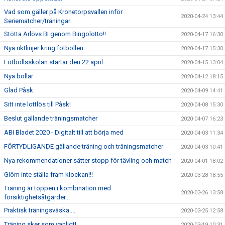
Vad som gäller på Kronetorpsvallen inför
2020-04-24 13:44
Seriematcher/träningar
Stötta Arlövs BI genom Bingolotto!!
2020-04-17 16:30
Nya riktlinjer kring fotbollen
2020-04-17 15:30
Fotbollsskolan startar den 22 april
2020-04-15 13:04
Nya bollar
2020-04-12 18:15
Glad Påsk
2020-04-09 14:41
Sitt inte lottlös till Påsk!
2020-04-08 15:30
Beslut gällande träningsmatcher
2020-04-07 16:23
ABI Bladet 2020 - Digitalt till att börja med
2020-04-03 11:34
FÖRTYDLIGANDE gällande träning och träningsmatcher
2020-04-03 10:41
Nya rekommendationer sätter stopp för tävling och match
2020-04-01 18:02
Glöm inte ställa fram klockan!!!
2020-03-28 18:55
Träning är toppen i kombination med
2020-03-26 13:58
försiktighetsåtgärder...
Praktisk träningsväska....
2020-03-25 12:58
Träning sker som vanligt!
2020-03-19 10:31