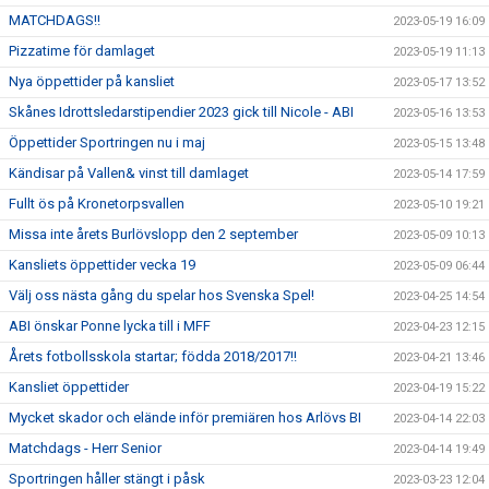
MATCHDAGS!!
2023-05-19 16:09
Pizzatime för damlaget
2023-05-19 11:13
Nya öppettider på kansliet
2023-05-17 13:52
Skånes Idrottsledarstipendier 2023 gick till Nicole - ABI
2023-05-16 13:53
Öppettider Sportringen nu i maj
2023-05-15 13:48
Kändisar på Vallen& vinst till damlaget
2023-05-14 17:59
Fullt ös på Kronetorpsvallen
2023-05-10 19:21
Missa inte årets Burlövslopp den 2 september
2023-05-09 10:13
Kansliets öppettider vecka 19
2023-05-09 06:44
Välj oss nästa gång du spelar hos Svenska Spel!
2023-04-25 14:54
ABI önskar Ponne lycka till i MFF
2023-04-23 12:15
Årets fotbollsskola startar; födda 2018/2017!!
2023-04-21 13:46
Kansliet öppettider
2023-04-19 15:22
Mycket skador och elände inför premiären hos Arlövs BI
2023-04-14 22:03
Matchdags - Herr Senior
2023-04-14 19:49
Sportringen håller stängt i påsk
2023-03-23 12:04