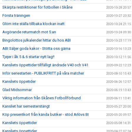
Skärpta restriktioner för fotbollen i Skåne
2020-10-28 20:57
Första träningen
2020-10-27 23:32
Glöm inte ställa tillbaka klockan inatt
2020-10-24 21:15
Avgörande returmatch mot 5:an
2020-10-24 09:30
Bingolottos julkalender hittar du hos ABI
2020-10-23 17:19
ABI Säljer goda kakor - Stötta oss gärna
2020-10-16 13:23
Tjejer i åk 5 & 6 startar nytt lag!!
2020-10-12 11:56
Kansliets öppettider tillfälligt ändrade V40 och V41
2020-09-22 12:23
Inför seriestarten - PUBLIKFRITT på våra matcher
2020-08-10 15:43
Kansliets öppetider
2020-06-26 12:57
Glad Midsommar
2020-06-19 13:43
Viktig information från Skånes Fotbollförbund
2020-06-11 13:41
Kansliet har semesterstängt
2020-05-27 20:00
Köp presentkort från kända butiker - stöd Arlövs BI
2020-05-20 09:57
Kansliets öppettider
2020-05-08 14:31
Kansliets öppettider
2020-04-27 07:24