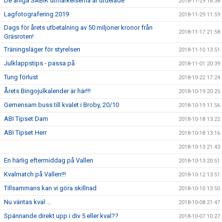
De årliga SABIK utmärkelserna är utdelade
2018-11-29 16:38
Lagfotografering 2019
2018-11-29 11:59
Dags för årets utbetalning av 50 miljoner kronor från
2018-11-17 21:58
Gräsroten!
Träningsläger för styrelsen
2018-11-10 13:51
Julklappstips - passa på
2018-11-01 20:39
Tung förlust
2018-10-22 17:24
Årets Bingojulkalender är här!!!
2018-10-19 20:25
Gemensam buss till kvalet i Broby, 20/10
2018-10-19 11:56
ABI Tipset Dam
2018-10-18 13:22
ABI Tipset Herr
2018-10-18 13:16
2018-10-13 21:43
En härlig eftermiddag på Vallen
2018-10-13 20:51
Kvalmatch på Vallen!!!
2018-10-12 13:51
Tillsammans kan vi göra skillnad
2018-10-10 13:50
Nu väntas kval ...
2018-10-08 21:47
Spännande direkt upp i div 5 eller kval??
2018-10-07 10:27