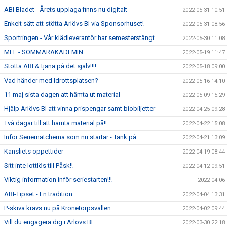
ABI Bladet - Årets upplaga finns nu digitalt
2022-05-31 10:51
Enkelt sätt att stötta Arlövs BI via Sponsorhuset!
2022-05-31 08:56
Sportringen - Vår klädleverantör har semesterstängt
2022-05-30 11:08
MFF - SOMMARAKADEMIN
2022-05-19 11:47
Stötta ABI & tjäna på det själv!!!!
2022-05-18 09:00
Vad händer med Idrottsplatsen?
2022-05-16 14:10
11 maj sista dagen att hämta ut material
2022-05-09 15:29
Hjälp Arlövs BI att vinna prispengar samt biobiljetter
2022-04-25 09:28
Två dagar till att hämta material på!!
2022-04-22 15:08
Inför Seriematcherna som nu startar - Tänk på....
2022-04-21 13:09
Kansliets öppettider
2022-04-19 08:44
Sitt inte lottlös till Påsk!!
2022-04-12 09:51
Viktig information inför seriestarten!!!
2022-04-06
ABI-Tipset - En tradition
2022-04-04 13:31
P-skiva krävs nu på Kronetorpsvallen
2022-04-02 09:44
Vill du engagera dig i Arlövs BI
2022-03-30 22:18