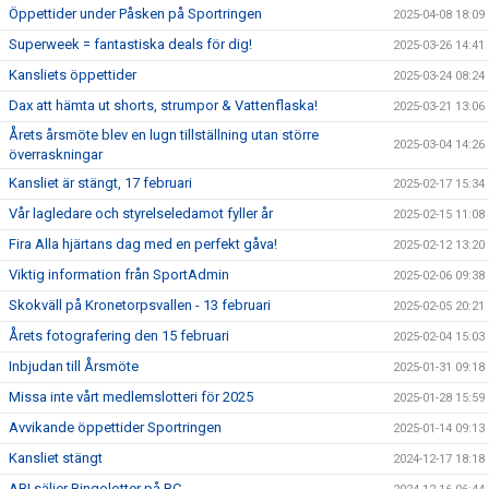
Öppettider under Påsken på Sportringen
2025-04-08 18:09
Superweek = fantastiska deals för dig!
2025-03-26 14:41
Kansliets öppettider
2025-03-24 08:24
Dax att hämta ut shorts, strumpor & Vattenflaska!
2025-03-21 13:06
Årets årsmöte blev en lugn tillställning utan större
2025-03-04 14:26
överraskningar
Kansliet är stängt, 17 februari
2025-02-17 15:34
Vår lagledare och styrelseledamot fyller år
2025-02-15 11:08
Fira Alla hjärtans dag med en perfekt gåva!
2025-02-12 13:20
Viktig information från SportAdmin
2025-02-06 09:38
Skokväll på Kronetorpsvallen - 13 februari
2025-02-05 20:21
Årets fotografering den 15 februari
2025-02-04 15:03
Inbjudan till Årsmöte
2025-01-31 09:18
Missa inte vårt medlemslotteri för 2025
2025-01-28 15:59
Avvikande öppettider Sportringen
2025-01-14 09:13
Kansliet stängt
2024-12-17 18:18
ABI säljer Bingolotter på BC