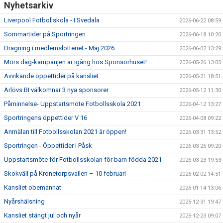
Nyhetsarkiv
Liverpool Fotbollskola - I Svedala
2026-06-22 08:59
Sommartider på Sportringen
2026-06-18 10:20
Dragning i medlemslotteriet - Maj 2026
2026-06-02 13:29
Mors dag-kampanjen är igång hos Sponsorhuset!
2026-05-26 13:05
Avvikande öppettider på kansliet
2026-05-21 18:51
Arlövs BI välkomnar 3 nya sponsorer
2026-05-12 11:30
Påminnelse- Uppstartsmöte Fotbollsskola 2021
2026-04-12 13:27
Sportringens öppettider V 16
2026-04-08 09:22
Anmälan till Fotbollsskolan 2021 är öppen!
2026-03-31 13:52
Sportringen - Öppettider i Påsk
2026-03-25 09:20
Uppstartsmöte för Fotbollsskolan för barn födda 2021
2026-03-23 19:53
Skokväll på Kronetorpsvallen – 10 februari
2026-02-02 14:51
Kansliet obemannat
2026-01-14 13:06
Nyårshälsning
2025-12-31 19:47
Kansliet stängt jul och nyår
2025-12-23 09:07