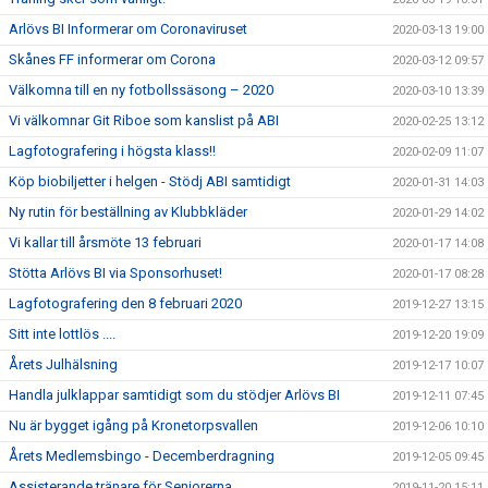
Arlövs BI Informerar om Coronaviruset
2020-03-13 19:00
Skånes FF informerar om Corona
2020-03-12 09:57
Välkomna till en ny fotbollssäsong – 2020
2020-03-10 13:39
Vi välkomnar Git Riboe som kanslist på ABI
2020-02-25 13:12
Lagfotografering i högsta klass!!
2020-02-09 11:07
Köp biobiljetter i helgen - Stödj ABI samtidigt
2020-01-31 14:03
Ny rutin för beställning av Klubbkläder
2020-01-29 14:02
Vi kallar till årsmöte 13 februari
2020-01-17 14:08
Stötta Arlövs BI via Sponsorhuset!
2020-01-17 08:28
Lagfotografering den 8 februari 2020
2019-12-27 13:15
Sitt inte lottlös ....
2019-12-20 19:09
Årets Julhälsning
2019-12-17 10:07
Handla julklappar samtidigt som du stödjer Arlövs BI
2019-12-11 07:45
Nu är bygget igång på Kronetorpsvallen
2019-12-06 10:10
Årets Medlemsbingo - Decemberdragning
2019-12-05 09:45
Assisterande tränare för Seniorerna
2019-11-20 15:11