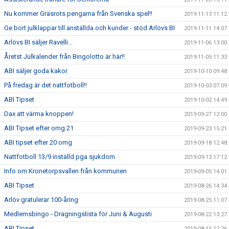
Nu kommer Gräsrots pengarna från Svenska spel!!
2019-11-13 11:12
Ge bort julklappar till anställda och kunder - stöd Arlövs BI
2019-11-11 14:07
Arlövs BI säljer Ravelli...
2019-11-06 13:00
Åretst Julkalender från Bingolotto är här!!
2019-11-05 11:33
ABI säljer goda kakor
2019-10-10 09:48
På fredag är det nattfotboll!!
2019-10-03 07:09
ABI Tipset
2019-10-02 14:49
Dax att värma knoppen!
2019-09-27 12:00
ABI Tipset efter omg 21
2019-09-23 15:21
ABI tipset efter 20 omg
2019-09-18 12:48
Nattfotboll 13/9 inställd pga sjukdom
2019-09-13 17:12
Info om Kronetorpsvallen från kommunen
2019-09-05 14:01
ABI Tipset
2019-08-26 14:34
Arlöv gratulerar 100-åring
2019-08-25 11:07
Medlemsbingo - Dragningslista för Juni & Augusti
2019-08-22 13:27
ABI Tipset
2019-08-15 12:26