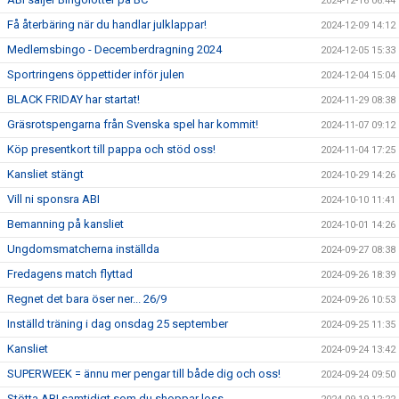
2024-12-16 06:44
Få återbäring när du handlar julklappar!
2024-12-09 14:12
Medlemsbingo - Decemberdragning 2024
2024-12-05 15:33
Sportringens öppettider inför julen
2024-12-04 15:04
BLACK FRIDAY har startat!
2024-11-29 08:38
Gräsrotspengarna från Svenska spel har kommit!
2024-11-07 09:12
Köp presentkort till pappa och stöd oss!
2024-11-04 17:25
Kansliet stängt
2024-10-29 14:26
Vill ni sponsra ABI
2024-10-10 11:41
Bemanning på kansliet
2024-10-01 14:26
Ungdomsmatcherna inställda
2024-09-27 08:38
Fredagens match flyttad
2024-09-26 18:39
Regnet det bara öser ner... 26/9
2024-09-26 10:53
Inställd träning i dag onsdag 25 september
2024-09-25 11:35
Kansliet
2024-09-24 13:42
SUPERWEEK = ännu mer pengar till både dig och oss!
2024-09-24 09:50
Stötta ABI samtidigt som du shoppar loss..