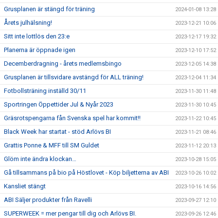
Grusplanen är stängd för träning
2024-01-08 13:28
Årets julhälsning!
2023-12-21 10:06
Sitt inte lottlös den 23:e
2023-12-17 19:32
Planerna är öppnade igen
2023-12-10 17:52
Decemberdragning - årets medlemsbingo
2023-12-05 14:38
Grusplanen är tillsvidare avstängd för ALL träning!
2023-12-04 11:34
Fotbollsträning inställd 30/11
2023-11-30 11:48
Sportringen Öppettider Jul & Nyår 2023
2023-11-30 10:45
Gräsrotspengarna fån Svenska spel har kommit!!
2023-11-22 10:45
Black Week har startat - stöd Arlövs BI
2023-11-21 08:46
Grattis Ponne & MFF till SM Guldet
2023-11-12 20:13
Glöm inte ändra klockan…
2023-10-28 15:05
Gå tillsammans på bio på Höstlovet - Köp biljetterna av ABI
2023-10-26 10:02
Kansliet stängt
2023-10-16 14:56
ABI Säljer produkter från Ravelli
2023-09-27 12:10
SUPERWEEK = mer pengar till dig och Arlövs BI.
2023-09-26 12:46