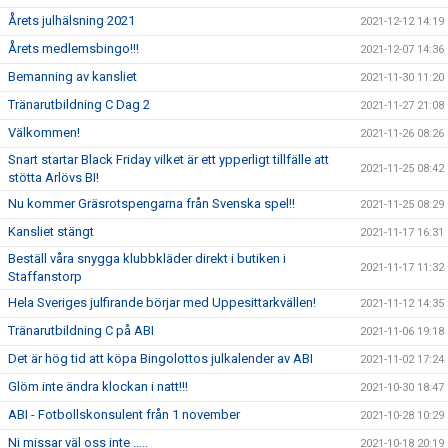
Årets julhälsning 2021
2021-12-12 14:19
Årets medlemsbingo!!!
2021-12-07 14:36
Bemanning av kansliet
2021-11-30 11:20
Tränarutbildning C Dag 2
2021-11-27 21:08
Välkommen!
2021-11-26 08:26
Snart startar Black Friday vilket är ett ypperligt tillfälle att
2021-11-25 08:42
stötta Arlövs BI!
Nu kommer Gräsrotspengarna från Svenska spel!!
2021-11-25 08:29
Kansliet stängt
2021-11-17 16:31
Beställ våra snygga klubbkläder direkt i butiken i
2021-11-17 11:32
Staffanstorp
Hela Sveriges julfirande börjar med Uppesittarkvällen!
2021-11-12 14:35
Tränarutbildning C på ABI
2021-11-06 19:18
Det är hög tid att köpa Bingolottos julkalender av ABI
2021-11-02 17:24
Glöm inte ändra klockan i natt!!!
2021-10-30 18:47
ABI - Fotbollskonsulent från 1 november
2021-10-28 10:29
Ni missar väl oss inte …..
2021-10-18 20:19