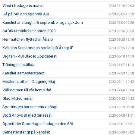
Vinst i fredagens match
2023-09-16 10:03
Gå på bio och sponsra ABI
2023-09-05 13:59
Kansliet är stängt 4-6 september pga sjukdom
2023-09-04 12:56
SABIK utmärkelse hösten 2023
2023-08-26 09:53
Herrmatchen flyttad till Åkarp
2023-08-25 12:18
Kvällens Seniormatch spelas på Åkarp IP
2023-08-25 12:10
Digitalt - ABI Bladet Uppdaterat
2023-08-18 14:19
Träningar inställda
2023-08-07 11:13
Kansliet semesterstängt
2023-07-23 10:18
Medlemslotteri - Dragning Maj
2023-07-11 10:42
Välkommen till vår hemsida!
2023-07-04 10:04
Glad Midsommar
2023-06-22 14:32
Sportringen har semesterstängt
2023-06-19 08:30
Stöd Arlövs BI med din resa!
2023-06-08 11:51
Öppettider Sportringen tisdagen den 6/6
2023-06-01 15:31
Semesterstängt på kansliet
2023-05-29 18:02