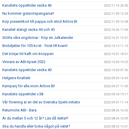
Kansliets öppettider vecka 46
2022-11-14 20:30
Nu kommer gräsrotspengarna!!
2022-11-09 12:24
Köp presentkort till pappa och stöd Arlövs BI
2022-11-09 10:28
Kansliet stängt vecka 44 och 45
2022-10-26 17:04
Stötta våra ungdomar - Köp en Julkalender
2022-10-21 15:57
Biobiljetter för 105 kr/st - först till kvarn!
2022-10-13 11:13
Det börjar bli kallt om knoppen
2022-10-07 18:21
Vinnare av ABI-tipset 2022
2022-10-03 19:23
Kansliets öppettider vecka 40
2022-10-03 07:36
Helgens Knattelir
2022-09-29 15:43
Kampanj för alla inom Arlövs BI!
2022-09-27 11:03
Kansliets öppettider v.38
2022-09-18 19:17
Vår förening är en del av Svenska Spels initiativ
2022-09-01 11:14
Returmöte ABI - Bara
2022-08-26 16:50
Är du mellan 5 och 12 år? Läs då detta!!!
2022-08-24 10:39
Ska du handla eller boka något på nätet?
2022-08-23 14:21