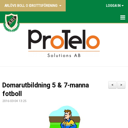
ARLÖVS BOLL O IDROTTSFÖRENING
LOGGA IN
NYHETER
HEM
ABI BLADET
OM KLUBBEN
VÅRA LAG
Domarutbildning 5 & 7-manna
<
>
POLICY
fotboll
2016-03-04 13:25
KONTAKT SAMT KANSLI UPPGIFTER
STYRELSEN - 2026