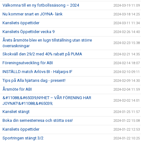
Välkomna till en ny fotbollssäsong – 2024
2024-03-19 11:09
Nu kommer snart en JOYNA- länk
2024-03-18 14:25
Kansliets öppettider
2024-03-11 11:34
Kansliets Öppettider vecka 9
2024-02-26 14:40
Årets årsmöte blev en lugn tillställning utan större
2024-02-23 15:38
överraskningar
Skokväll den 29/2 med 40% rabatt på PUMA
2024-02-21 14:35
Föreningsutveckling för ABI
2024-02-14 18:07
INSTÄLLD match Arlövs BI - Häljarps IF
2024-02-10 09:11
Tips på Alla hjärtans dag - present!
2024-02-09 14:30
Årsmöte för ABI
2024-02-04 11:59
&#11088;&#65039;NYHET – VÅR FÖRENING HAR
2024-02-02 14:01
JOYNAT!&#11088;&#65039;
Kansliet stängt
2024-01-25 11:57
Boka din semesterresa och stötta oss!
2024-01-22 15:08
Kansliets öppettider
2024-01-22 12:53
Sportringen stängt 3/2
2024-01-22 10:25