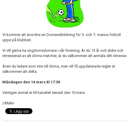
SABIK
KALENDER
GDPR
Vi kommer att anordna en Domarutbildning för 5- och 7- manna fotboll
MATCHER
uppe på klubben.
Vi vill gärna ha ungdomsdomare i vår förening. Är du 13 år och äldre och
VÅRA KLUBBKLÄDER
intresserad av att döma matcher, är du välkommen att anmäla ditt intresse.
HITTA HIT
Även du ledare som inte vill döma, men vill få uppdaterade regler är
välkommen att delta.
Måndagen den 14 mars kl 17:30
Vänligen anmäl er till kansliet senast den 10 mars.
//Malin