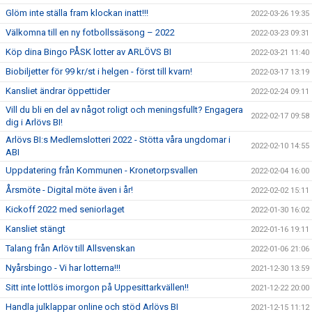
Glöm inte ställa fram klockan inatt!!!
2022-03-26 19:35
Välkomna till en ny fotbollssäsong – 2022
2022-03-23 09:31
Köp dina Bingo PÅSK lotter av ARLÖVS BI
2022-03-21 11:40
Biobiljetter för 99 kr/st i helgen - först till kvarn!
2022-03-17 13:19
Kansliet ändrar öppettider
2022-02-24 09:11
Vill du bli en del av något roligt och meningsfullt? Engagera
2022-02-17 09:58
dig i Arlövs BI!
Arlövs BI:s Medlemslotteri 2022 - Stötta våra ungdomar i
2022-02-10 14:55
ABI
Uppdatering från Kommunen - Kronetorpsvallen
2022-02-04 16:00
Årsmöte - Digital möte även i år!
2022-02-02 15:11
Kickoff 2022 med seniorlaget
2022-01-30 16:02
Kansliet stängt
2022-01-16 19:11
Talang från Arlöv till Allsvenskan
2022-01-06 21:06
Nyårsbingo - Vi har lotterna!!!
2021-12-30 13:59
Sitt inte lottlös imorgon på Uppesittarkvällen!!
2021-12-22 20:00
Handla julklappar online och stöd Arlövs BI
2021-12-15 11:12