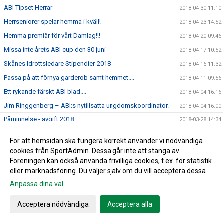
ABI Tipset Herrar
2018-04-30 11:10
Herrseniorer spelar hemma i kväll!
2018-04-23 14:52
Hemma premiär för vårt Damlag!!!
2018-04-20 09:46
Missa inte årets ABI cup den 30 juni
2018-04-17 10:52
Skånes Idrottsledare Stipendier-2018
2018-04-16 11:32
Passa på att förnya garderob samt hemmet....
2018-04-11 09:56
Ett rykande färskt ABI blad....
2018-04-04 16:16
Jim Ringgenberg – ABI:s nytillsatta ungdomskoordinator.
2018-04-04 16:00
Påminnelse - avgift 2018
2018-03-28 14:34
Glöm inte ställa fram klockan ikväll!!!
2018-03-24 09:41
För att hemsidan ska fungera korrekt använder vi nödvändiga
Arlövs BI - Ravelli
2018-03-16 16:27
cookies från SportAdmin. Dessa går inte att stänga av.
Föreningen kan också använda frivilliga cookies, t.ex. för statistik
Årets fotbollsskola 2018
2018-03-05 10:09
eller marknadsföring. Du väljer själv om du vill acceptera dessa.
Välkomna till en ny fotbollssäsong - 2018
2018-03-02 13:48
Anpassa dina val
Kvällens utbildning inställd!
2018-02-28 14:48
Årsmötet för 2017 blev en lugn tillställning
Acceptera nödvändiga
Acceptera alla
2018-02-18 18:57
Kallelse till Årsmöte för 2017
2018-02-06 10:43