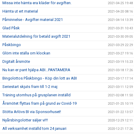
Missa inte hämta era kläder för avgiften.
2021-04-25 19:48
Hämta ut ert material
2021-04-20 08:16
Påminnelse - Avgifter material 2021
2021-04-14 13:39
Glad Påsk
2021-03-31 10:43
Materialutdelning för betald avgift 2021
2021-03-30 09:05
Påskbingo
2021-03-29 22:29
Glöm inte ställa om klockan
2021-03-27 19:16
Digitalt årsmöte
2021-03-19 15:23
Nu kan er pant hjälpa ABI…PANTAMERA
2021-03-18 17:26
Bingolottos Påskbingo - Köp din lott av ABI
2021-03-17 17:14
Seriestart skjuts fram till 1-2 maj
2021-03-11 12:59
Träning utomhus på grusplanen inställd
2021-02-08 11:50
Årsmötet flyttas fram på grund av Covid-19
2021-01-25 10:19
Stötta Arlövs BI via Sponsorhuset!
2021-01-22 13:57
Nyårsbingolotter säljer vi!!!
2020-12-29 12:11
All verksamhet inställd tom 24 januari
2020-12-21 17:26