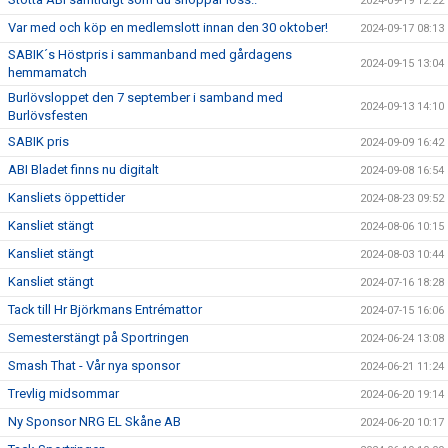
2024-09-19 12:22
Var med och köp en medlemslott innan den 30 oktober!
2024-09-17 08:13
SABIK´s Höstpris i sammanband med gårdagens
2024-09-15 13:04
hemmamatch
Burlövsloppet den 7 september i samband med
2024-09-13 14:10
Burlövsfesten
SABIK pris
2024-09-09 16:42
ABI Bladet finns nu digitalt
2024-09-08 16:54
Kansliets öppettider
2024-08-23 09:52
Kansliet stängt
2024-08-06 10:15
Kansliet stängt
2024-08-03 10:44
Kansliet stängt
2024-07-16 18:28
Tack till Hr Björkmans Entrémattor
2024-07-15 16:06
Semesterstängt på Sportringen
2024-06-24 13:08
Smash That - Vår nya sponsor
2024-06-21 11:24
Trevlig midsommar
2024-06-20 19:14
Ny Sponsor NRG EL Skåne AB
2024-06-20 10:17