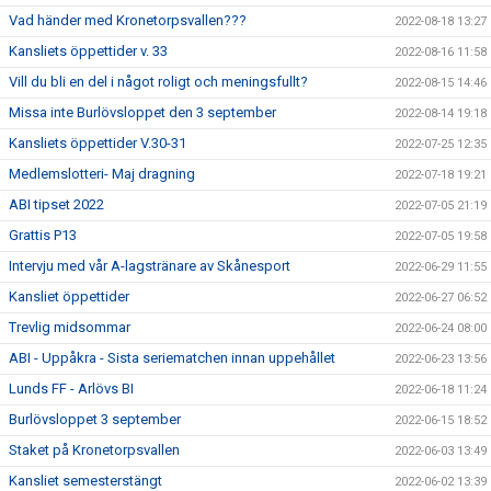
Vad händer med Kronetorpsvallen???
2022-08-18 13:27
Kansliets öppettider v. 33
2022-08-16 11:58
Vill du bli en del i något roligt och meningsfullt?
2022-08-15 14:46
Missa inte Burlövsloppet den 3 september
2022-08-14 19:18
Kansliets öppettider V.30-31
2022-07-25 12:35
Medlemslotteri- Maj dragning
2022-07-18 19:21
ABI tipset 2022
2022-07-05 21:19
Grattis P13
2022-07-05 19:58
Intervju med vår A-lagstränare av Skånesport
2022-06-29 11:55
Kansliet öppettider
2022-06-27 06:52
Trevlig midsommar
2022-06-24 08:00
ABI - Uppåkra - Sista seriematchen innan uppehållet
2022-06-23 13:56
Lunds FF - Arlövs BI
2022-06-18 11:24
Burlövsloppet 3 september
2022-06-15 18:52
Staket på Kronetorpsvallen
2022-06-03 13:49
Kansliet semesterstängt
2022-06-02 13:39