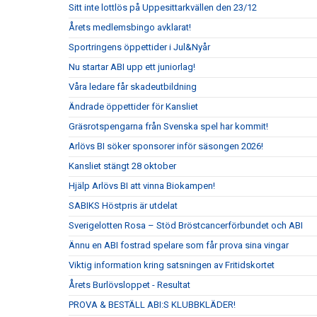
Sitt inte lottlös på Uppesittarkvällen den 23/12
Årets medlemsbingo avklarat!
Sportringens öppettider i Jul&Nyår
Nu startar ABI upp ett juniorlag!
Våra ledare får skadeutbildning
Ändrade öppettider för Kansliet
Gräsrotspengarna från Svenska spel har kommit!
Arlövs BI söker sponsorer inför säsongen 2026!
Kansliet stängt 28 oktober
Hjälp Arlövs BI att vinna Biokampen!
SABIKS Höstpris är utdelat
Sverigelotten Rosa – Stöd Bröstcancerförbundet och ABI
Ännu en ABI fostrad spelare som får prova sina vingar
Viktig information kring satsningen av Fritidskortet
Årets Burlövsloppet - Resultat
PROVA & BESTÄLL ABI:S KLUBBKLÄDER!