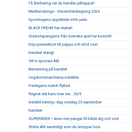
Få återbäring när du handlar julklappar!
Medlemsbingo - Decemberdragning 2024
Sportringens öppettider inför julen
BLACK FRIDAY har startat!
Gräsrotspengarna från Svenska spel har kommit!
Köp presentkort till pappa och stöd oss!
Kansliet stängt
Vill ni sponsra ABI
Bemanning på kansliet
Ungdomsmatcherna inställda
Fredagens match flyttad
Regnet det bara öser ner... 26/9
Inställd träning i dag onsdag 25 september
Kansliet
SUPERWEEK = ännu mer pengar till både dig och oss!
Stötta ABI samtidigt som du shoppar loss..