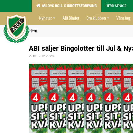
ARLÖVS BOLL O IDROTTSFÖRENING
HERR SENIOR
Nyheter
ABI Bladet
Om klubben
Våra lag
Hem
ABI säljer Bingolotter till Jul & Ny
2015-12-12 20:34