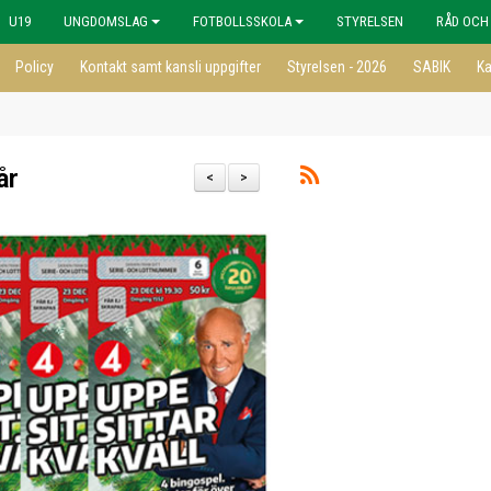
U19
UNGDOMSLAG
FOTBOLLSSKOLA
STYRELSEN
RÅD OCH
Policy
Kontakt samt kansli uppgifter
Styrelsen - 2026
SABIK
Ka
år
<
>