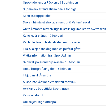
Öppettider under Påsken på Sportringen
Superweek = fantastiska deals för dig!
Kansliets öppettider
Dax att hämta ut shorts, strumpor & Vattenflaska!
Årets årsmöte blev en lugn tillställning utan större överraskni
Kansliet är stängt, 17 februari
Vår lagledare och styrelseledamot fyller år
Fira Alla hjärtans dag med en perfekt gåva!
Viktig information från SportAdmin
Skokväll på Kronetorpsvallen - 13 februari
Årets fotografering den 15 februari
Inbjudan till Årsmöte
Missa inte vårt medlemslotteri för 2025
Avvikande öppettider Sportringen
Kansliet stängt
ABI säljer Bingolotter på BC