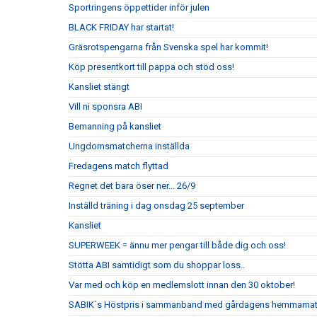
Sportringens öppettider inför julen
BLACK FRIDAY har startat!
Gräsrotspengarna från Svenska spel har kommit!
Köp presentkort till pappa och stöd oss!
Kansliet stängt
Vill ni sponsra ABI
Bemanning på kansliet
Ungdomsmatcherna inställda
Fredagens match flyttad
Regnet det bara öser ner... 26/9
Inställd träning i dag onsdag 25 september
Kansliet
SUPERWEEK = ännu mer pengar till både dig och oss!
Stötta ABI samtidigt som du shoppar loss..
Var med och köp en medlemslott innan den 30 oktober!
SABIK´s Höstpris i sammanband med gårdagens hemmama