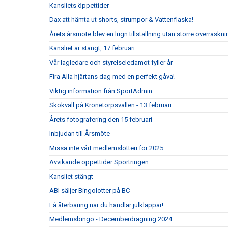
Kansliets öppettider
Dax att hämta ut shorts, strumpor & Vattenflaska!
Årets årsmöte blev en lugn tillställning utan större överraskni
Kansliet är stängt, 17 februari
Vår lagledare och styrelseledamot fyller år
Fira Alla hjärtans dag med en perfekt gåva!
Viktig information från SportAdmin
Skokväll på Kronetorpsvallen - 13 februari
Årets fotografering den 15 februari
Inbjudan till Årsmöte
Missa inte vårt medlemslotteri för 2025
Avvikande öppettider Sportringen
Kansliet stängt
ABI säljer Bingolotter på BC
Få återbäring när du handlar julklappar!
Medlemsbingo - Decemberdragning 2024