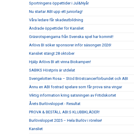
Sportringens öppettider i Jul&Nyår
Nu startar ABI upp ett juniorlag!
Våra ledare får skadeutbildning
Ändrade öppettider för Kansliet
Gräsrotspengarna från Svenska spel har kommit!
Arlövs BI söker sponsorer inför säsongen 2026!
Kansliet stängt 28 oktober
Hjälp Arlövs BI att vinna Biokampen!
SABIKS Höstpris är utdelat
Sverigelotten Rosa – Stöd Bröstcancerförbundet och ABI
Ännu en ABI fostrad spelare som får prova sina vingar
Viktig information kring satsningen av Fritidskortet
Årets Burlövsloppet - Resultat
PROVA & BESTÄLL ABI:S KLUBBKLÄDER!
Burlövsloppet 2025 – Hela Burlöv i rörelse!
Kansliet