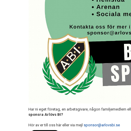
Har ni eget företag, en arbetsgivare, någon familjemedlem el
sponsra Arlövs BI?
Hör av er till oss här eller via mejl
sponsor@arlovsbi.se