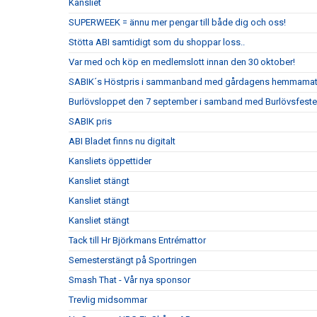
Kansliet
SUPERWEEK = ännu mer pengar till både dig och oss!
Stötta ABI samtidigt som du shoppar loss..
Var med och köp en medlemslott innan den 30 oktober!
SABIK´s Höstpris i sammanband med gårdagens hemmama
Burlövsloppet den 7 september i samband med Burlövsfest
SABIK pris
ABI Bladet finns nu digitalt
Kansliets öppettider
Kansliet stängt
Kansliet stängt
Kansliet stängt
Tack till Hr Björkmans Entrémattor
Semesterstängt på Sportringen
Smash That - Vår nya sponsor
Trevlig midsommar