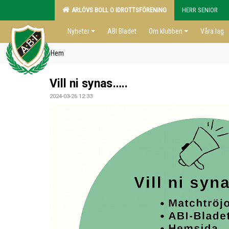
ARLÖVS BOLL O IDROTTSFÖRENING
HERR SENIOR
Nyheter
ABI Bladet
Om klubben
Våra lag
Hem
Vill ni synas…..
2024-03-26 12:33