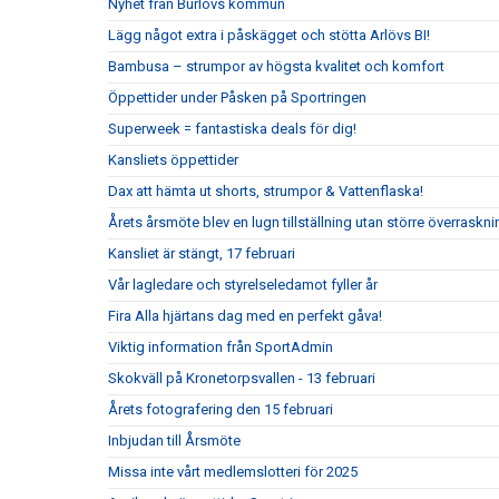
Nyhet från Burlövs kommun
Lägg något extra i påskägget och stötta Arlövs BI!
Bambusa – strumpor av högsta kvalitet och komfort
Öppettider under Påsken på Sportringen
Superweek = fantastiska deals för dig!
Kansliets öppettider
Dax att hämta ut shorts, strumpor & Vattenflaska!
Årets årsmöte blev en lugn tillställning utan större överraskni
Kansliet är stängt, 17 februari
Vår lagledare och styrelseledamot fyller år
Fira Alla hjärtans dag med en perfekt gåva!
Viktig information från SportAdmin
Skokväll på Kronetorpsvallen - 13 februari
Årets fotografering den 15 februari
Inbjudan till Årsmöte
Missa inte vårt medlemslotteri för 2025