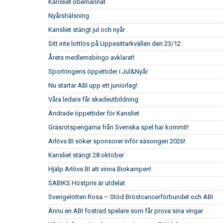
Kansliet obemannat
Nyårshälsning
Kansliet stängt jul och nyår
Sitt inte lottlös på Uppesittarkvällen den 23/12
Årets medlemsbingo avklarat!
Sportringens öppettider i Jul&Nyår
Nu startar ABI upp ett juniorlag!
Våra ledare får skadeutbildning
Ändrade öppettider för Kansliet
Gräsrotspengarna från Svenska spel har kommit!
Arlövs BI söker sponsorer inför säsongen 2026!
Kansliet stängt 28 oktober
Hjälp Arlövs BI att vinna Biokampen!
SABIKS Höstpris är utdelat
Sverigelotten Rosa – Stöd Bröstcancerförbundet och ABI
Ännu en ABI fostrad spelare som får prova sina vingar