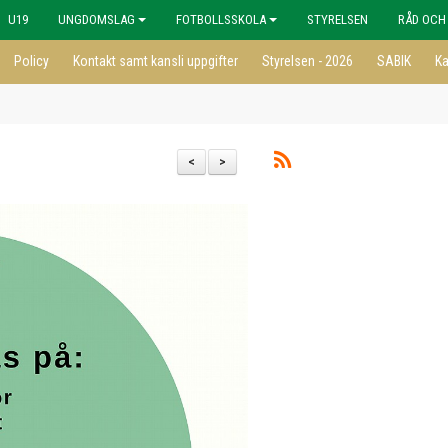
U19
UNGDOMSLAG
FOTBOLLSSKOLA
STYRELSEN
RÅD OCH
Policy
Kontakt samt kansli uppgifter
Styrelsen - 2026
SABIK
Ka
<
>