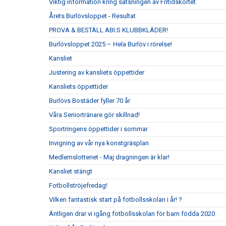
Viktig information kring satsningen av Fritidskortet
Årets Burlövsloppet - Resultat
PROVA & BESTÄLL ABI:S KLUBBKLÄDER!
Burlövsloppet 2025 – Hela Burlöv i rörelse!
Kansliet
Justering av kansliets öppettider
Kansliets öppettider
Burlövs Bostäder fyller 70 år
Våra Seniortränare gör skillnad!
Sportringens öppettider i sommar
Invigning av vår nya konstgräsplan
Medlemslotteriet - Maj dragningen är klar!
Kansliet stängt
Fotbollströjefredag!
Vilken fantastisk start på fotbollsskolan i år! ?
Äntligen drar vi igång fotbollsskolan för barn födda 2020