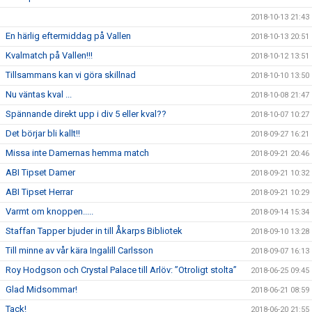
2018-10-13 21:43
En härlig eftermiddag på Vallen
2018-10-13 20:51
Kvalmatch på Vallen!!!
2018-10-12 13:51
Tillsammans kan vi göra skillnad
2018-10-10 13:50
Nu väntas kval ...
2018-10-08 21:47
Spännande direkt upp i div 5 eller kval??
2018-10-07 10:27
Det börjar bli kallt!!
2018-09-27 16:21
Missa inte Damernas hemma match
2018-09-21 20:46
ABI Tipset Damer
2018-09-21 10:32
ABI Tipset Herrar
2018-09-21 10:29
Varmt om knoppen.....
2018-09-14 15:34
Staffan Tapper bjuder in till Åkarps Bibliotek
2018-09-10 13:28
Till minne av vår kära Ingalill Carlsson
2018-09-07 16:13
Roy Hodgson och Crystal Palace till Arlöv: ”Otroligt stolta”
2018-06-25 09:45
Glad Midsommar!
2018-06-21 08:59
Tack!
2018-06-20 21:55