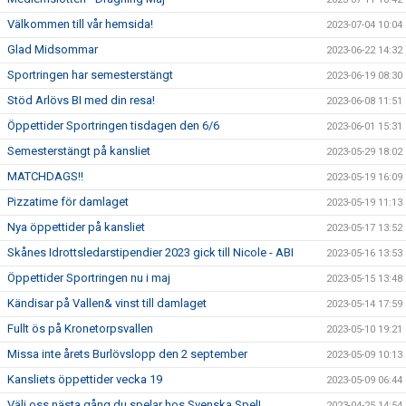
Välkommen till vår hemsida!
2023-07-04 10:04
Glad Midsommar
2023-06-22 14:32
Sportringen har semesterstängt
2023-06-19 08:30
Stöd Arlövs BI med din resa!
2023-06-08 11:51
Öppettider Sportringen tisdagen den 6/6
2023-06-01 15:31
Semesterstängt på kansliet
2023-05-29 18:02
MATCHDAGS!!
2023-05-19 16:09
Pizzatime för damlaget
2023-05-19 11:13
Nya öppettider på kansliet
2023-05-17 13:52
Skånes Idrottsledarstipendier 2023 gick till Nicole - ABI
2023-05-16 13:53
Öppettider Sportringen nu i maj
2023-05-15 13:48
Kändisar på Vallen& vinst till damlaget
2023-05-14 17:59
Fullt ös på Kronetorpsvallen
2023-05-10 19:21
Missa inte årets Burlövslopp den 2 september
2023-05-09 10:13
Kansliets öppettider vecka 19
2023-05-09 06:44
Välj oss nästa gång du spelar hos Svenska Spel!
2023-04-25 14:54