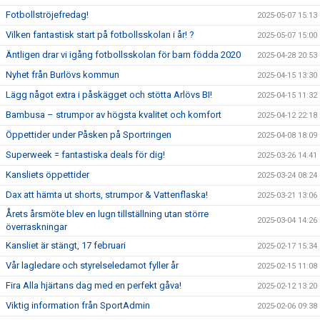
Fotbollströjefredag!
2025-05-07 15:13
Vilken fantastisk start på fotbollsskolan i år! ?
2025-05-07 15:00
Äntligen drar vi igång fotbollsskolan för barn födda 2020
2025-04-28 20:53
Nyhet från Burlövs kommun
2025-04-15 13:30
Lägg något extra i påskägget och stötta Arlövs BI!
2025-04-15 11:32
Bambusa – strumpor av högsta kvalitet och komfort
2025-04-12 22:18
Öppettider under Påsken på Sportringen
2025-04-08 18:09
Superweek = fantastiska deals för dig!
2025-03-26 14:41
Kansliets öppettider
2025-03-24 08:24
Dax att hämta ut shorts, strumpor & Vattenflaska!
2025-03-21 13:06
Årets årsmöte blev en lugn tillställning utan större
2025-03-04 14:26
överraskningar
Kansliet är stängt, 17 februari
2025-02-17 15:34
Vår lagledare och styrelseledamot fyller år
2025-02-15 11:08
Fira Alla hjärtans dag med en perfekt gåva!
2025-02-12 13:20
Viktig information från SportAdmin
2025-02-06 09:38