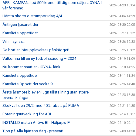
APRILKAMPANJ på 500 kronor till dig som säljer JOYNA i
2024-04-23 15:04
vår förening
Hämta shorts o strumpor idag 4/4
2024-04-04 14:29
Äntligen ljusare tider
2024-03-30 20:05
Kansliets öppettider
2024-03-27 10:32
Vill ni synas…..
2024-03-26 12:33
Ge bort en bioupplevelse i påskägget!
2024-03-25 16:02
Välkomna till en ny fotbollssäsong – 2024
2024-03-19 11:09
Nu kommer snart en JOYNA- länk
2024-03-18 14:25
Kansliets öppettider
2024-03-11 11:34
Kansliets Öppettider vecka 9
2024-02-26 14:40
Årets årsmöte blev en lugn tillställning utan större
2024-02-23 15:38
överraskningar
Skokväll den 29/2 med 40% rabatt på PUMA
2024-02-21 14:35
Föreningsutveckling för ABI
2024-02-14 18:07
INSTÄLLD match Arlövs BI - Häljarps IF
2024-02-10 09:11
Tips på Alla hjärtans dag - present!
2024-02-09 14:30