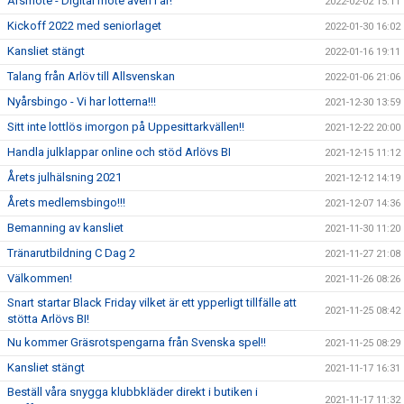
Årsmöte - Digital möte även i år!
2022-02-02 15:11
Kickoff 2022 med seniorlaget
2022-01-30 16:02
Kansliet stängt
2022-01-16 19:11
Talang från Arlöv till Allsvenskan
2022-01-06 21:06
Nyårsbingo - Vi har lotterna!!!
2021-12-30 13:59
Sitt inte lottlös imorgon på Uppesittarkvällen!!
2021-12-22 20:00
Handla julklappar online och stöd Arlövs BI
2021-12-15 11:12
Årets julhälsning 2021
2021-12-12 14:19
Årets medlemsbingo!!!
2021-12-07 14:36
Bemanning av kansliet
2021-11-30 11:20
Tränarutbildning C Dag 2
2021-11-27 21:08
Välkommen!
2021-11-26 08:26
Snart startar Black Friday vilket är ett ypperligt tillfälle att
2021-11-25 08:42
stötta Arlövs BI!
Nu kommer Gräsrotspengarna från Svenska spel!!
2021-11-25 08:29
Kansliet stängt
2021-11-17 16:31
Beställ våra snygga klubbkläder direkt i butiken i
2021-11-17 11:32