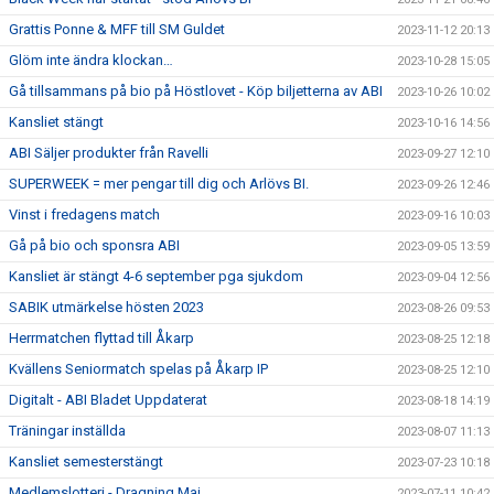
Grattis Ponne & MFF till SM Guldet
2023-11-12 20:13
Glöm inte ändra klockan…
2023-10-28 15:05
Gå tillsammans på bio på Höstlovet - Köp biljetterna av ABI
2023-10-26 10:02
Kansliet stängt
2023-10-16 14:56
ABI Säljer produkter från Ravelli
2023-09-27 12:10
SUPERWEEK = mer pengar till dig och Arlövs BI.
2023-09-26 12:46
Vinst i fredagens match
2023-09-16 10:03
Gå på bio och sponsra ABI
2023-09-05 13:59
Kansliet är stängt 4-6 september pga sjukdom
2023-09-04 12:56
SABIK utmärkelse hösten 2023
2023-08-26 09:53
Herrmatchen flyttad till Åkarp
2023-08-25 12:18
Kvällens Seniormatch spelas på Åkarp IP
2023-08-25 12:10
Digitalt - ABI Bladet Uppdaterat
2023-08-18 14:19
Träningar inställda
2023-08-07 11:13
Kansliet semesterstängt
2023-07-23 10:18
Medlemslotteri - Dragning Maj
2023-07-11 10:42