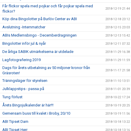
Får flickor spela med pojkar och får pojkar spela med
2018-12-19 21:44
flickor?
Köp dina Bingolotter på Burlöv Center av ABI
2018-12-18 23:12
Avslutning -Internmatcher
2018-12-15 23:03
ABIs Medlemsbingo - Decemberdragningen
2018-12-13 15:42
Bingolotter inför jul & nyår
2018-12-11 07:32
De årliga SABIK utmärkelserna är utdelade
2018-11-29 16:38
Lagfotografering 2019
2018-11-29 11:59
Dags för årets utbetalning av 50 miljoner kronor från
2018-11-17 21:58
Gräsroten!
Träningsläger för styrelsen
2018-11-10 13:51
Julklappstips - passa på
2018-11-01 20:39
Tung förlust
2018-10-22 17:24
Årets Bingojulkalender är här!!!
2018-10-19 20:25
Gemensam buss till kvalet i Broby, 20/10
2018-10-19 11:56
ABI Tipset Dam
2018-10-18 13:22
ABI Tipset Herr
2018-10-18 13:16