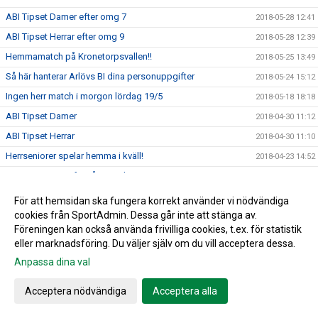
ABI Tipset Damer efter omg 7
2018-05-28 12:41
ABI Tipset Herrar efter omg 9
2018-05-28 12:39
Hemmamatch på Kronetorpsvallen!!
2018-05-25 13:49
Så här hanterar Arlövs BI dina personuppgifter
2018-05-24 15:12
Ingen herr match i morgon lördag 19/5
2018-05-18 18:18
ABI Tipset Damer
2018-04-30 11:12
ABI Tipset Herrar
2018-04-30 11:10
Herrseniorer spelar hemma i kväll!
2018-04-23 14:52
Hemma premiär för vårt Damlag!!!
2018-04-20 09:46
Missa inte årets ABI cup den 30 juni
2018-04-17 10:52
För att hemsidan ska fungera korrekt använder vi nödvändiga
cookies från SportAdmin. Dessa går inte att stänga av.
Skånes Idrottsledare Stipendier-2018
2018-04-16 11:32
Föreningen kan också använda frivilliga cookies, t.ex. för statistik
Passa på att förnya garderob samt hemmet....
2018-04-11 09:56
eller marknadsföring. Du väljer själv om du vill acceptera dessa.
Ett rykande färskt ABI blad....
2018-04-04 16:16
Anpassa dina val
Jim Ringgenberg – ABI:s nytillsatta ungdomskoordinator.
2018-04-04 16:00
Acceptera nödvändiga
Acceptera alla
Påminnelse - avgift 2018
2018-03-28 14:34
Glöm inte ställa fram klockan ikväll!!!
2018-03-24 09:41