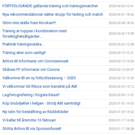
FÖRTYDLIGANDE gällande träning och träningsmatcher
2020-04-03 10:41
Nya rekommendationer sätter stopp för tävling och match
2020-04-01 18:02
Glöm inte ställa fram klockan!!!
2020-03-28 18:55
Träning är toppen i kombination med
2020-03-26 13:58
försiktighetsåtgärder...
Praktisk träningsväska....
2020-03-25 12:58
Träning sker som vanligt!
2020-03-19 10:31
Arlövs BI Informerar om Coronaviruset
2020-03-13 19:00
Skånes FF informerar om Corona
2020-03-12 09:57
Välkomna till en ny fotbollssäsong – 2020
2020-03-10 13:39
Vi välkomnar Git Riboe som kanslist på ABI
2020-02-25 13:12
Lagfotografering i högsta klass!!
2020-02-09 11:07
Köp biobiljetter i helgen - Stödj ABI samtidigt
2020-01-31 14:03
Ny rutin för beställning av Klubbkläder
2020-01-29 14:02
Vi kallar till årsmöte 13 februari
2020-01-17 14:08
Stötta Arlövs BI via Sponsorhuset!
2020-01-17 08:28