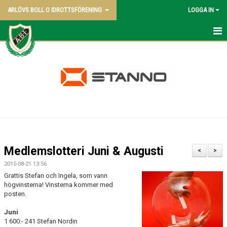
ARLÖVS BOLL O IDROTTSFÖRENING
LOGGA IN
NYHETER
HEM
ABI BLADET
OM KLUBBEN
VÅRA LAG
Medlemslotteri Juni & Augusti
<
>
POLICY
2015-08-21 13:56
Grattis Stefan och Ingela, som vann
KONTAKT SAMT KANSLI UPPGIFTER
högvinsterna! Vinsterna kommer med
posten.
STYRELSEN - 2026
Juni
1 600:- 241 Stefan Nordin