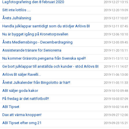
Lagfotografering den 8 februari 2020
2019-12-27 13:15
Sitt inte lottlös ....
2019-12-20 19:09
Årets Julhälsning
2019-12-17 10:07
Handla julklappar samtidigt som du stödjer Arlövs BI
2019-12-11 07:45
Nu är bygget igång på Kronetorpsvallen
2019-12-06 10:10
Årets Medlemsbingo - Decemberdragning
2019-12-05 09:45
Assisterande tränare för Seniorerna
2019-11-20 15:11
Nu kommer Gräsrots pengarna från Svenska spel!!
2019-11-13 11:12
Ge bort julklappar till anställda och kunder - stöd Arlövs BI
2019-11-11 14:07
Arlövs BI säljer Ravelli...
2019-11-06 13:00
Åretst Julkalender från Bingolotto är här!!
2019-11-05 11:33
ABI säljer goda kakor
2019-10-10 09:48
På fredag är det nattfotboll!!
2019-10-03 07:09
ABI Tipset
2019-10-02 14:49
Dax att värma knoppen!
2019-09-27 12:00
ABI Tipset efter omg 21
2019-09-23 15:21