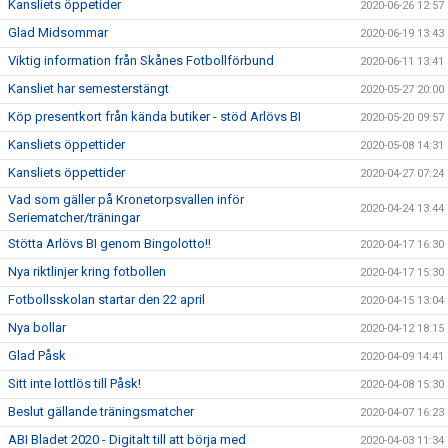
Kansliets öppetider
2020-06-26 12:57
Glad Midsommar
2020-06-19 13:43
Viktig information från Skånes Fotbollförbund
2020-06-11 13:41
Kansliet har semesterstängt
2020-05-27 20:00
Köp presentkort från kända butiker - stöd Arlövs BI
2020-05-20 09:57
Kansliets öppettider
2020-05-08 14:31
Kansliets öppettider
2020-04-27 07:24
Vad som gäller på Kronetorpsvallen inför
2020-04-24 13:44
Seriematcher/träningar
Stötta Arlövs BI genom Bingolotto!!
2020-04-17 16:30
Nya riktlinjer kring fotbollen
2020-04-17 15:30
Fotbollsskolan startar den 22 april
2020-04-15 13:04
Nya bollar
2020-04-12 18:15
Glad Påsk
2020-04-09 14:41
Sitt inte lottlös till Påsk!
2020-04-08 15:30
Beslut gällande träningsmatcher
2020-04-07 16:23
ABI Bladet 2020 - Digitalt till att börja med
2020-04-03 11:34