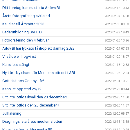
Ditt företag kan nu stötta Arlövs BI
2023-02-16 10:43
Årets fotografering avklarad
2023-02-07 14:08
Kallelse till Årsmöte 2023
2023-02-06 09:53
Ledarutbildning SVFF D
2023-01-29 19:49
Fotografering den 4 februari
2023-01-26 13:26
Arlöv BI har lyckats få ihop ett damlag 2023
2023-01-24 07:53
Vi sålde en högvinst
2023-01-20 18:07
Kansliets stängt
2023-01-18 12:33
Nytt år - Ny chans för Medlemslotteriet i ABI
2023-01-03 12:24
Gott slut och Gott nytt år!
2022-12-31 10:21
Kansliet öppettid 29/12
2022-12-29 09:44
Sitt inte lottlös ikväll den 23 december!!!
2022-12-23 11:30
Sitt inte lottlös den 23 december!!!
2022-12-20 11:37
Julhälsning
2022-12-20 08:27
Dragningslista årets medlemslotteri
2022-12-16 13:58
Kansliets öppettider vecka 50
2022-12-12 10:28