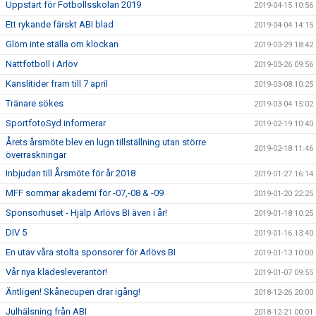
Uppstart för Fotbollsskolan 2019
2019-04-15 10:56
Ett rykande färskt ABI blad
2019-04-04 14:15
Glöm inte ställa om klockan
2019-03-29 18:42
Nattfotboll i Arlöv
2019-03-26 09:56
Kanslitider fram till 7 april
2019-03-08 10:25
Tränare sökes
2019-03-04 15:02
SportfotoSyd informerar
2019-02-19 10:40
Årets årsmöte blev en lugn tillställning utan större
2019-02-18 11:46
överraskningar
Inbjudan till Årsmöte för år 2018
2019-01-27 16:14
MFF sommar akademi för -07,-08 & -09
2019-01-20 22:25
Sponsorhuset - Hjälp Arlövs BI även i år!
2019-01-18 10:25
DIV 5
2019-01-16 13:40
En utav våra stolta sponsorer för Arlövs BI
2019-01-13 10:00
Vår nya klädesleverantör!
2019-01-07 09:55
Äntligen! Skånecupen drar igång!
2018-12-26 20:00
Julhälsning från ABI
2018-12-21 00:01