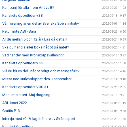
Kampanj för alla inom Arlövs BI!
2022-09-27 11:03
Kansliets öppettider v.38
2022-09-18 19:17
Vår förening är en del av Svenska Spels initiativ
2022-09-01 11:14
Returmöte ABI - Bara
2022-08-26 16:50
Är du mellan 5 och 12 år? Läs då detta!!!
2022-08-24 10:39
Ska du handla eller boka något på nätet?
2022-08-23 14:21
Vad händer med Kronetorpsvallen???
2022-08-18 13:27
Kansliets öppettider v. 33
2022-08-16 11:58
Vill du bli en del i något roligt och meningsfullt?
2022-08-15 14:46
Missa inte Burlövsloppet den 3 september
2022-08-14 19:18
Kansliets öppettider V.30-31
2022-07-25 12:35
Medlemslotteri- Maj dragning
2022-07-18 19:21
ABI tipset 2022
2022-07-05 21:19
Grattis P13
2022-07-05 19:58
Intervju med vår A-lagstränare av Skånesport
2022-06-29 11:55
Kansliet öppettider
2022-06-27 06:52