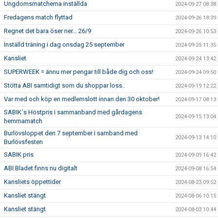
Ungdomsmatcherna inställda
2024-09-27 08:38
Fredagens match flyttad
2024-09-26 18:39
Regnet det bara öser ner... 26/9
2024-09-26 10:53
Inställd träning i dag onsdag 25 september
2024-09-25 11:35
Kansliet
2024-09-24 13:42
SUPERWEEK = ännu mer pengar till både dig och oss!
2024-09-24 09:50
Stötta ABI samtidigt som du shoppar loss..
2024-09-19 12:22
Var med och köp en medlemslott innan den 30 oktober!
2024-09-17 08:13
SABIK´s Höstpris i sammanband med gårdagens
2024-09-15 13:04
hemmamatch
Burlövsloppet den 7 september i samband med
2024-09-13 14:10
Burlövsfesten
SABIK pris
2024-09-09 16:42
ABI Bladet finns nu digitalt
2024-09-08 16:54
Kansliets öppettider
2024-08-23 09:52
Kansliet stängt
2024-08-06 10:15
Kansliet stängt
2024-08-03 10:44