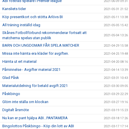
ABI fostrad spelare i Premier league
2021-06-09 09:31
Kansliets tider
2021-05-31 21:52
Köp presentkort och stötta Arlövs BI
2021-05-11 13:38
All träning inställd idag
2021-05-05 15:42
Skånes Fotbollförbund rekommenderar fortsatt att
2021-05-04 13:26
matcherna spelas utan publik
BARN OCH UNGDOMAR FÅR SPELA MATCHER
2021-04-29 15:58
Missa inte hämta era kläder för avgiften.
2021-04-25 19:48
Hämta ut ert material
2021-04-20 08:16
Påminnelse - Avgifter material 2021
2021-04-14 13:39
Glad Påsk
2021-03-31 10:43
Materialutdelning för betald avgift 2021
2021-03-30 09:05
Påskbingo
2021-03-29 22:29
Glöm inte ställa om klockan
2021-03-27 19:16
Digitalt årsmöte
2021-03-19 15:23
Nu kan er pant hjälpa ABI…PANTAMERA
2021-03-18 17:26
Bingolottos Påskbingo - Köp din lott av ABI
2021-03-17 17:14