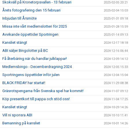
Skokväll på Kronetorpsvallen - 13 februari
2025-02-05 20:21
Årets fotografering den 15 februari
2025-02-04 15:03
Inbjudan till Årsmöte
2025-01-31 09:18
Missa inte vårt medlemslotteri för 2025
2025-01-28 15:59
Avvikande öppettider Sportringen
2025-01-14 09:13
Kansliet stängt
2024-12-17 18:18
ABI säljer Bingolotter på BC
2024-12-16 06:44
Få återbäring när du handlar julklappar!
2024-12-09 14:12
Medlemsbingo - Decemberdragning 2024
2024-12-05 15:33
Sportringens öppettider inför julen
2024-12-04 15:04
BLACK FRIDAY har startat!
2024-11-29 08:38
Gräsrotspengarna från Svenska spel har kommit!
2024-11-07 09:12
Köp presentkort till pappa och stöd oss!
2024-11-04 17:25
Kansliet stängt
2024-10-29 14:26
Vill ni sponsra ABI
2024-10-10 11:41
Bemanning på kansliet
2024-10-01 14:26