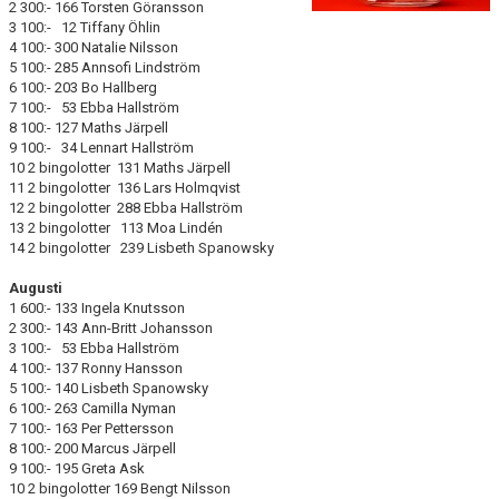
SABIK
2 300:- 166 Torsten Göransson
3 100:- 12 Tiffany Öhlin
4 100:- 300 Natalie Nilsson
KALENDER
5 100:- 285 Annsofi Lindström
6 100:- 203 Bo Hallberg
GDPR
7 100:- 53 Ebba Hallström
8 100:- 127 Maths Järpell
MATCHER
9 100:- 34 Lennart Hallström
10 2 bingolotter 131 Maths Järpell
11 2 bingolotter 136 Lars Holmqvist
VÅRA KLUBBKLÄDER
12 2 bingolotter 288 Ebba Hallström
13 2 bingolotter 113 Moa Lindén
HITTA HIT
14 2 bingolotter 239 Lisbeth Spanowsky
Augusti
1 600:- 133 Ingela Knutsson
2 300:- 143 Ann-Britt Johansson
3 100:- 53 Ebba Hallström
4 100:- 137 Ronny Hansson
5 100:- 140 Lisbeth Spanowsky
6 100:- 263 Camilla Nyman
7 100:- 163 Per Pettersson
8 100:- 200 Marcus Järpell
9 100:- 195 Greta Ask
10 2 bingolotter 169 Bengt Nilsson