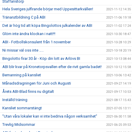
Staffanstorp
Hela Sveriges julfirande börjar med Uppesittarkvällen!
2021-11-12 14:35
Tränarutbildning C på ABI
2021-11-06 19:18
Det är hög tid att köpa Bingolottos julkalender av ABI
2021-11-02 17:24
Glöm inte ändra klockan i natt!!!
2021-10-30 18:47
ABI - Fotbollskonsulent från 1 november
2021-10-28 10:29
Ni missar väl oss inte …..
2021-10-18 20:19
Bingolotto firar 30 år - Köp din lott av Arlövs BI
2021-10-13 08:44
ABI blir kvar på Kronetorpsvallen efter de rivit gamla badet!
2021-10-12 15:58
Bemanning på kansliet
2021-10-06 13:42
Månadsdragningen för Juni och Augusti
2021-09-27 14:19
Årets ABI-Blad finns nu digitalt
2021-09-17 10:53
Inställd träning
2021-08-17 15:43
Kansliet sommarstängt
2021-07-05 13:11
”Utan våra lokaler kan vi inte bedriva någon verksamhet”
2021-06-30 11:58
Trevlig Midsommar
2021-06-25 09:53