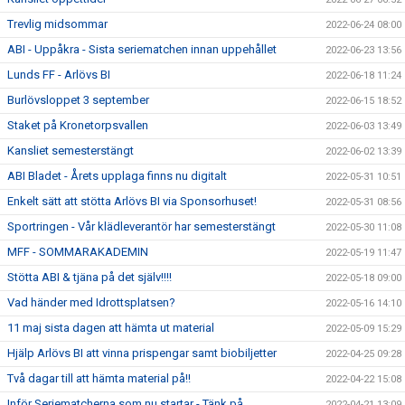
Trevlig midsommar
2022-06-24 08:00
ABI - Uppåkra - Sista seriematchen innan uppehållet
2022-06-23 13:56
Lunds FF - Arlövs BI
2022-06-18 11:24
Burlövsloppet 3 september
2022-06-15 18:52
Staket på Kronetorpsvallen
2022-06-03 13:49
Kansliet semesterstängt
2022-06-02 13:39
ABI Bladet - Årets upplaga finns nu digitalt
2022-05-31 10:51
Enkelt sätt att stötta Arlövs BI via Sponsorhuset!
2022-05-31 08:56
Sportringen - Vår klädleverantör har semesterstängt
2022-05-30 11:08
MFF - SOMMARAKADEMIN
2022-05-19 11:47
Stötta ABI & tjäna på det själv!!!!
2022-05-18 09:00
Vad händer med Idrottsplatsen?
2022-05-16 14:10
11 maj sista dagen att hämta ut material
2022-05-09 15:29
Hjälp Arlövs BI att vinna prispengar samt biobiljetter
2022-04-25 09:28
Två dagar till att hämta material på!!
2022-04-22 15:08
Inför Seriematcherna som nu startar - Tänk på....
2022-04-21 13:09