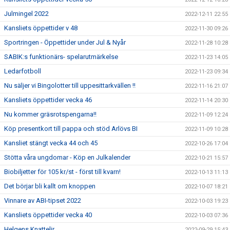
Julmingel 2022
2022-12-11 22:55
Kansliets öppettider v 48
2022-11-30 09:26
Sportringen - Öppettider under Jul & Nyår
2022-11-28 10:28
SABIK:s funktionärs- spelarutmärkelse
2022-11-23 14:05
Ledarfotboll
2022-11-23 09:34
Nu säljer vi Bingolotter till uppesittarkvällen !!
2022-11-16 21:07
Kansliets öppettider vecka 46
2022-11-14 20:30
Nu kommer gräsrotspengarna!!
2022-11-09 12:24
Köp presentkort till pappa och stöd Arlövs BI
2022-11-09 10:28
Kansliet stängt vecka 44 och 45
2022-10-26 17:04
Stötta våra ungdomar - Köp en Julkalender
2022-10-21 15:57
Biobiljetter för 105 kr/st - först till kvarn!
2022-10-13 11:13
Det börjar bli kallt om knoppen
2022-10-07 18:21
Vinnare av ABI-tipset 2022
2022-10-03 19:23
Kansliets öppettider vecka 40
2022-10-03 07:36
Helgens Knattelir
2022-09-29 15:43