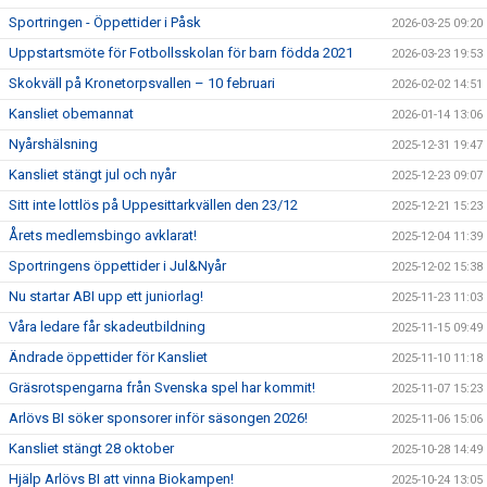
Sportringen - Öppettider i Påsk
2026-03-25 09:20
Uppstartsmöte för Fotbollsskolan för barn födda 2021
2026-03-23 19:53
Skokväll på Kronetorpsvallen – 10 februari
2026-02-02 14:51
Kansliet obemannat
2026-01-14 13:06
Nyårshälsning
2025-12-31 19:47
Kansliet stängt jul och nyår
2025-12-23 09:07
Sitt inte lottlös på Uppesittarkvällen den 23/12
2025-12-21 15:23
Årets medlemsbingo avklarat!
2025-12-04 11:39
Sportringens öppettider i Jul&Nyår
2025-12-02 15:38
Nu startar ABI upp ett juniorlag!
2025-11-23 11:03
Våra ledare får skadeutbildning
2025-11-15 09:49
Ändrade öppettider för Kansliet
2025-11-10 11:18
Gräsrotspengarna från Svenska spel har kommit!
2025-11-07 15:23
Arlövs BI söker sponsorer inför säsongen 2026!
2025-11-06 15:06
Kansliet stängt 28 oktober
2025-10-28 14:49
Hjälp Arlövs BI att vinna Biokampen!
2025-10-24 13:05