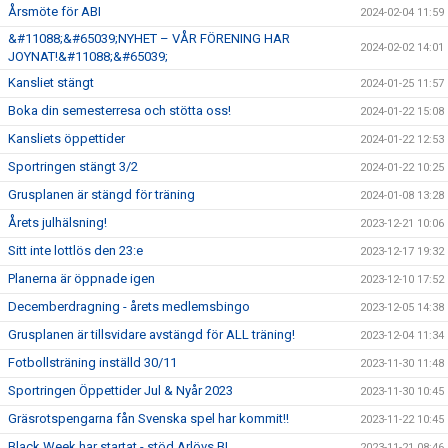
Årsmöte för ABI
2024-02-04 11:59
&#11088;&#65039;NYHET – VÅR FÖRENING HAR
2024-02-02 14:01
JOYNAT!&#11088;&#65039;
Kansliet stängt
2024-01-25 11:57
Boka din semesterresa och stötta oss!
2024-01-22 15:08
Kansliets öppettider
2024-01-22 12:53
Sportringen stängt 3/2
2024-01-22 10:25
Grusplanen är stängd för träning
2024-01-08 13:28
Årets julhälsning!
2023-12-21 10:06
Sitt inte lottlös den 23:e
2023-12-17 19:32
Planerna är öppnade igen
2023-12-10 17:52
Decemberdragning - årets medlemsbingo
2023-12-05 14:38
Grusplanen är tillsvidare avstängd för ALL träning!
2023-12-04 11:34
Fotbollsträning inställd 30/11
2023-11-30 11:48
Sportringen Öppettider Jul & Nyår 2023
2023-11-30 10:45
Gräsrotspengarna fån Svenska spel har kommit!!
2023-11-22 10:45
Black Week har startat - stöd Arlövs BI
2023-11-21 08:46