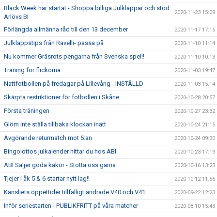
Black Week har startat - Shoppa billiga Julklappar och stöd
2020-11-23 15:09
Arlövs BI
Förlängda allmänna råd till den 13 december
2020-11-17 17:15
Julklappstips från Ravelli- passa på
2020-11-10 11:14
Nu kommer Gräsrots pengarna från Svenska spel!!
2020-11-10 10:13
Träning för flickorna
2020-11-03 19:47
Nattfotbollen på fredagar på Lillevång - INSTÄLLD
2020-11-03 15:14
Skärpta restriktioner för fotbollen i Skåne
2020-10-28 20:57
Första träningen
2020-10-27 23:32
Glöm inte ställa tillbaka klockan inatt
2020-10-24 21:15
Avgörande returmatch mot 5:an
2020-10-24 09:30
Bingolottos julkalender hittar du hos ABI
2020-10-23 17:19
ABI Säljer goda kakor - Stötta oss gärna
2020-10-16 13:23
Tjejer i åk 5 & 6 startar nytt lag!!
2020-10-12 11:56
Kansliets öppettider tillfälligt ändrade V40 och V41
2020-09-22 12:23
Inför seriestarten - PUBLIKFRITT på våra matcher
2020-08-10 15:43