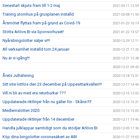
Seriestart skjuts fram till 1-2 maj
2021-03-11 12:59
Träning utomhus på grusplanen inställd
2021-02-08 11:50
Årsmötet flyttas fram på grund av Covid-19
2021-01-25 10:19
Stötta Arlövs BI via Sponsorhuset!
2021-01-22 13:57
Nyårsbingolotter säljer vi!!!
2020-12-29 12:11
All verksamhet inställd tom 24 januari
2020-12-21 17:26
Nu är vi igång!!!
2020-12-21 15:38
2020-12-21 09:45
Årets Julhälsning
2020-12-18 15:51
Sitt inte lottlös den 23 december på Uppesittarkvällen!!!
2020-12-17 14:46
Vill ni bli av med era returburkar ???
2020-12-16 12:02
Uppdaterade riktlinjer från nu gäller för - Skåne FF
2020-12-15 15:21
Medlemslotteri 2020
2020-12-15 15:05
Uppdaterade riktlinjer från 14 december
2020-12-11 19:46
Handla julklappar samtidigt som du stödjer Arlövs BI
2020-12-09 17:36
Köp dina bingolotter coronasäkert av ABI
2020-11-27 19:02