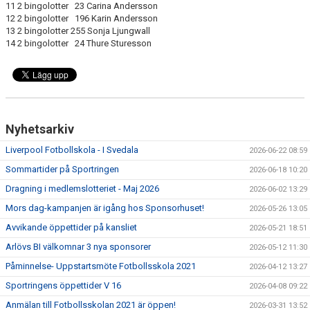
11 2 bingolotter 23 Carina Andersson
12 2 bingolotter 196 Karin Andersson
13 2 bingolotter 255 Sonja Ljungwall
14 2 bingolotter 24 Thure Sturesson
Nyhetsarkiv
Liverpool Fotbollskola - I Svedala
2026-06-22 08:59
Sommartider på Sportringen
2026-06-18 10:20
Dragning i medlemslotteriet - Maj 2026
2026-06-02 13:29
Mors dag-kampanjen är igång hos Sponsorhuset!
2026-05-26 13:05
Avvikande öppettider på kansliet
2026-05-21 18:51
Arlövs BI välkomnar 3 nya sponsorer
2026-05-12 11:30
Påminnelse- Uppstartsmöte Fotbollsskola 2021
2026-04-12 13:27
Sportringens öppettider V 16
2026-04-08 09:22
Anmälan till Fotbollsskolan 2021 är öppen!
2026-03-31 13:52