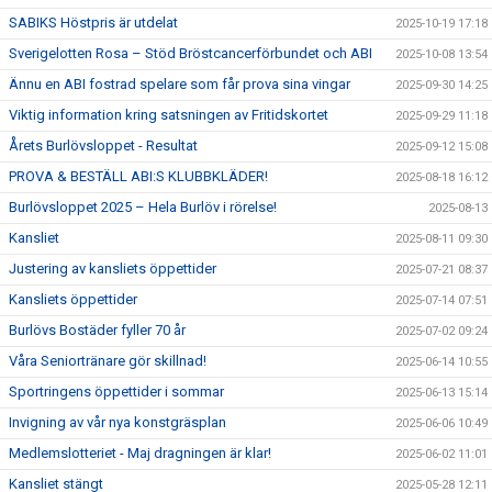
SABIKS Höstpris är utdelat
2025-10-19 17:18
Sverigelotten Rosa – Stöd Bröstcancerförbundet och ABI
2025-10-08 13:54
Ännu en ABI fostrad spelare som får prova sina vingar
2025-09-30 14:25
Viktig information kring satsningen av Fritidskortet
2025-09-29 11:18
Årets Burlövsloppet - Resultat
2025-09-12 15:08
PROVA & BESTÄLL ABI:S KLUBBKLÄDER!
2025-08-18 16:12
Burlövsloppet 2025 – Hela Burlöv i rörelse!
2025-08-13
Kansliet
2025-08-11 09:30
Justering av kansliets öppettider
2025-07-21 08:37
Kansliets öppettider
2025-07-14 07:51
Burlövs Bostäder fyller 70 år
2025-07-02 09:24
Våra Seniortränare gör skillnad!
2025-06-14 10:55
Sportringens öppettider i sommar
2025-06-13 15:14
Invigning av vår nya konstgräsplan
2025-06-06 10:49
Medlemslotteriet - Maj dragningen är klar!
2025-06-02 11:01
Kansliet stängt
2025-05-28 12:11