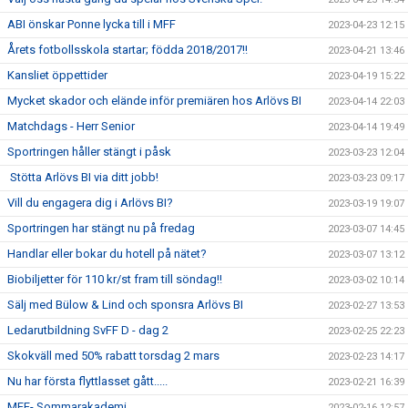
ABI önskar Ponne lycka till i MFF
2023-04-23 12:15
Årets fotbollsskola startar; födda 2018/2017!!
2023-04-21 13:46
Kansliet öppettider
2023-04-19 15:22
Mycket skador och elände inför premiären hos Arlövs BI
2023-04-14 22:03
Matchdags - Herr Senior
2023-04-14 19:49
Sportringen håller stängt i påsk
2023-03-23 12:04
Stötta Arlövs BI via ditt jobb!
2023-03-23 09:17
Vill du engagera dig i Arlövs BI?
2023-03-19 19:07
Sportringen har stängt nu på fredag
2023-03-07 14:45
Handlar eller bokar du hotell på nätet?
2023-03-07 13:12
Biobiljetter för 110 kr/st fram till söndag!!
2023-03-02 10:14
Sälj med Bülow & Lind och sponsra Arlövs BI
2023-02-27 13:53
Ledarutbildning SvFF D - dag 2
2023-02-25 22:23
Skokväll med 50% rabatt torsdag 2 mars
2023-02-23 14:17
Nu har första flyttlasset gått.....
2023-02-21 16:39
MFF- Sommarakademi
2023-02-16 12:57