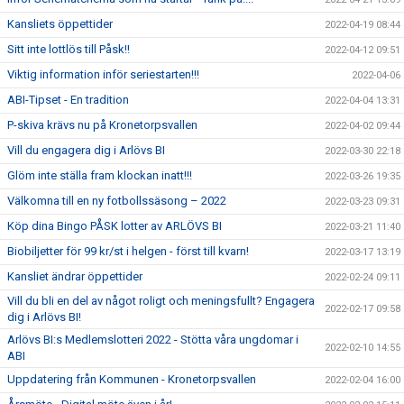
Kansliets öppettider
2022-04-19 08:44
Sitt inte lottlös till Påsk!!
2022-04-12 09:51
Viktig information inför seriestarten!!!
2022-04-06
ABI-Tipset - En tradition
2022-04-04 13:31
P-skiva krävs nu på Kronetorpsvallen
2022-04-02 09:44
Vill du engagera dig i Arlövs BI
2022-03-30 22:18
Glöm inte ställa fram klockan inatt!!!
2022-03-26 19:35
Välkomna till en ny fotbollssäsong – 2022
2022-03-23 09:31
Köp dina Bingo PÅSK lotter av ARLÖVS BI
2022-03-21 11:40
Biobiljetter för 99 kr/st i helgen - först till kvarn!
2022-03-17 13:19
Kansliet ändrar öppettider
2022-02-24 09:11
Vill du bli en del av något roligt och meningsfullt? Engagera
2022-02-17 09:58
dig i Arlövs BI!
Arlövs BI:s Medlemslotteri 2022 - Stötta våra ungdomar i
2022-02-10 14:55
ABI
Uppdatering från Kommunen - Kronetorpsvallen
2022-02-04 16:00