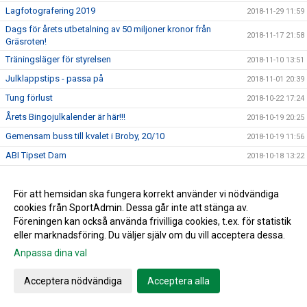
Lagfotografering 2019
2018-11-29 11:59
Dags för årets utbetalning av 50 miljoner kronor från
2018-11-17 21:58
Gräsroten!
Träningsläger för styrelsen
2018-11-10 13:51
Julklappstips - passa på
2018-11-01 20:39
Tung förlust
2018-10-22 17:24
Årets Bingojulkalender är här!!!
2018-10-19 20:25
Gemensam buss till kvalet i Broby, 20/10
2018-10-19 11:56
ABI Tipset Dam
2018-10-18 13:22
ABI Tipset Herr
2018-10-18 13:16
För att hemsidan ska fungera korrekt använder vi nödvändiga
2018-10-13 21:43
cookies från SportAdmin. Dessa går inte att stänga av.
En härlig eftermiddag på Vallen
2018-10-13 20:51
Föreningen kan också använda frivilliga cookies, t.ex. för statistik
Kvalmatch på Vallen!!!
2018-10-12 13:51
eller marknadsföring. Du väljer själv om du vill acceptera dessa.
Tillsammans kan vi göra skillnad
2018-10-10 13:50
Anpassa dina val
Nu väntas kval ...
2018-10-08 21:47
Acceptera nödvändiga
Acceptera alla
Spännande direkt upp i div 5 eller kval??
2018-10-07 10:27