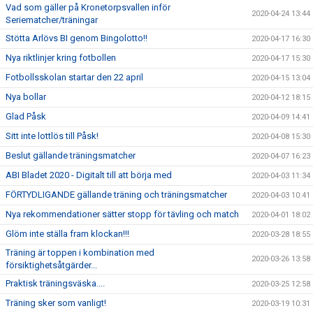
Vad som gäller på Kronetorpsvallen inför
2020-04-24 13:44
Seriematcher/träningar
Stötta Arlövs BI genom Bingolotto!!
2020-04-17 16:30
Nya riktlinjer kring fotbollen
2020-04-17 15:30
Fotbollsskolan startar den 22 april
2020-04-15 13:04
Nya bollar
2020-04-12 18:15
Glad Påsk
2020-04-09 14:41
Sitt inte lottlös till Påsk!
2020-04-08 15:30
Beslut gällande träningsmatcher
2020-04-07 16:23
ABI Bladet 2020 - Digitalt till att börja med
2020-04-03 11:34
FÖRTYDLIGANDE gällande träning och träningsmatcher
2020-04-03 10:41
Nya rekommendationer sätter stopp för tävling och match
2020-04-01 18:02
Glöm inte ställa fram klockan!!!
2020-03-28 18:55
Träning är toppen i kombination med
2020-03-26 13:58
försiktighetsåtgärder...
Praktisk träningsväska....
2020-03-25 12:58
Träning sker som vanligt!
2020-03-19 10:31