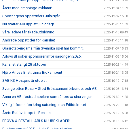
2025-12-21 15:23
Årets medlemsbingo avklarat!
2025-12-04 11:39
Sportringens öppettider i Jul&Nyår
2025-12-02 15:38
Nu startar ABI upp ett juniorlag!
2025-11-23 11:03
Våra ledare får skadeutbildning
2025-11-15 09:49
Ändrade öppettider för Kansliet
2025-11-10 11:18
Gräsrotspengarna från Svenska spel har kommit!
2025-11-07 15:23
Arlövs BI söker sponsorer inför säsongen 2026!
2025-11-06 15:06
Kansliet stängt 28 oktober
2025-10-28 14:49
Hjälp Arlövs BI att vinna Biokampen!
2025-10-24 13:05
SABIKS Höstpris är utdelat
2025-10-19 17:18
Sverigelotten Rosa – Stöd Bröstcancerförbundet och ABI
2025-10-08 13:54
Ännu en ABI fostrad spelare som får prova sina vingar
2025-09-30 14:25
Viktig information kring satsningen av Fritidskortet
2025-09-29 11:18
Årets Burlövsloppet - Resultat
2025-09-12 15:08
PROVA & BESTÄLL ABI:S KLUBBKLÄDER!
2025-08-18 16:12
Burlövsloppet 2025 – Hela Burlöv i rörelse!