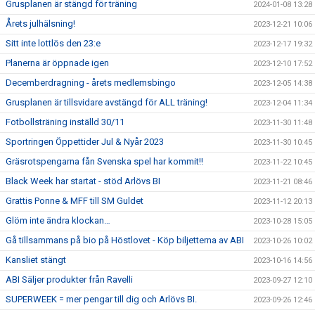
Grusplanen är stängd för träning
2024-01-08 13:28
Årets julhälsning!
2023-12-21 10:06
Sitt inte lottlös den 23:e
2023-12-17 19:32
Planerna är öppnade igen
2023-12-10 17:52
Decemberdragning - årets medlemsbingo
2023-12-05 14:38
Grusplanen är tillsvidare avstängd för ALL träning!
2023-12-04 11:34
Fotbollsträning inställd 30/11
2023-11-30 11:48
Sportringen Öppettider Jul & Nyår 2023
2023-11-30 10:45
Gräsrotspengarna fån Svenska spel har kommit!!
2023-11-22 10:45
Black Week har startat - stöd Arlövs BI
2023-11-21 08:46
Grattis Ponne & MFF till SM Guldet
2023-11-12 20:13
Glöm inte ändra klockan…
2023-10-28 15:05
Gå tillsammans på bio på Höstlovet - Köp biljetterna av ABI
2023-10-26 10:02
Kansliet stängt
2023-10-16 14:56
ABI Säljer produkter från Ravelli
2023-09-27 12:10
SUPERWEEK = mer pengar till dig och Arlövs BI.
2023-09-26 12:46