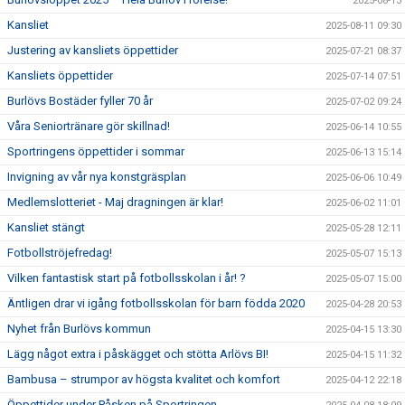
2025-08-13
Kansliet
2025-08-11 09:30
Justering av kansliets öppettider
2025-07-21 08:37
Kansliets öppettider
2025-07-14 07:51
Burlövs Bostäder fyller 70 år
2025-07-02 09:24
Våra Seniortränare gör skillnad!
2025-06-14 10:55
Sportringens öppettider i sommar
2025-06-13 15:14
Invigning av vår nya konstgräsplan
2025-06-06 10:49
Medlemslotteriet - Maj dragningen är klar!
2025-06-02 11:01
Kansliet stängt
2025-05-28 12:11
Fotbollströjefredag!
2025-05-07 15:13
Vilken fantastisk start på fotbollsskolan i år! ?
2025-05-07 15:00
Äntligen drar vi igång fotbollsskolan för barn födda 2020
2025-04-28 20:53
Nyhet från Burlövs kommun
2025-04-15 13:30
Lägg något extra i påskägget och stötta Arlövs BI!
2025-04-15 11:32
Bambusa – strumpor av högsta kvalitet och komfort
2025-04-12 22:18
Öppettider under Påsken på Sportringen