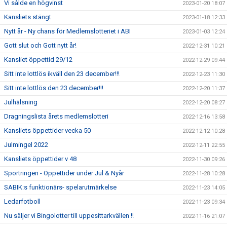
Vi sålde en högvinst
2023-01-20 18:07
Kansliets stängt
2023-01-18 12:33
Nytt år - Ny chans för Medlemslotteriet i ABI
2023-01-03 12:24
Gott slut och Gott nytt år!
2022-12-31 10:21
Kansliet öppettid 29/12
2022-12-29 09:44
Sitt inte lottlös ikväll den 23 december!!!
2022-12-23 11:30
Sitt inte lottlös den 23 december!!!
2022-12-20 11:37
Julhälsning
2022-12-20 08:27
Dragningslista årets medlemslotteri
2022-12-16 13:58
Kansliets öppettider vecka 50
2022-12-12 10:28
Julmingel 2022
2022-12-11 22:55
Kansliets öppettider v 48
2022-11-30 09:26
Sportringen - Öppettider under Jul & Nyår
2022-11-28 10:28
SABIK:s funktionärs- spelarutmärkelse
2022-11-23 14:05
Ledarfotboll
2022-11-23 09:34
Nu säljer vi Bingolotter till uppesittarkvällen !!
2022-11-16 21:07