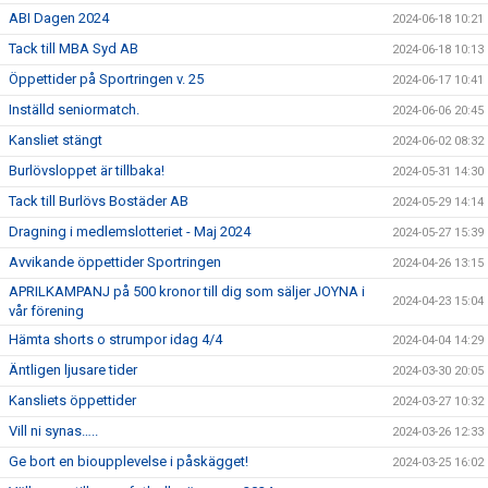
ABI Dagen 2024
2024-06-18 10:21
Tack till MBA Syd AB
2024-06-18 10:13
Öppettider på Sportringen v. 25
2024-06-17 10:41
Inställd seniormatch.
2024-06-06 20:45
Kansliet stängt
2024-06-02 08:32
Burlövsloppet är tillbaka!
2024-05-31 14:30
Tack till Burlövs Bostäder AB
2024-05-29 14:14
Dragning i medlemslotteriet - Maj 2024
2024-05-27 15:39
Avvikande öppettider Sportringen
2024-04-26 13:15
APRILKAMPANJ på 500 kronor till dig som säljer JOYNA i
2024-04-23 15:04
vår förening
Hämta shorts o strumpor idag 4/4
2024-04-04 14:29
Äntligen ljusare tider
2024-03-30 20:05
Kansliets öppettider
2024-03-27 10:32
Vill ni synas…..
2024-03-26 12:33
Ge bort en bioupplevelse i påskägget!
2024-03-25 16:02