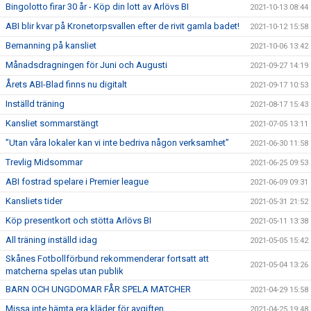
Bingolotto firar 30 år - Köp din lott av Arlövs BI
2021-10-13 08:44
ABI blir kvar på Kronetorpsvallen efter de rivit gamla badet!
2021-10-12 15:58
Bemanning på kansliet
2021-10-06 13:42
Månadsdragningen för Juni och Augusti
2021-09-27 14:19
Årets ABI-Blad finns nu digitalt
2021-09-17 10:53
Inställd träning
2021-08-17 15:43
Kansliet sommarstängt
2021-07-05 13:11
”Utan våra lokaler kan vi inte bedriva någon verksamhet”
2021-06-30 11:58
Trevlig Midsommar
2021-06-25 09:53
ABI fostrad spelare i Premier league
2021-06-09 09:31
Kansliets tider
2021-05-31 21:52
Köp presentkort och stötta Arlövs BI
2021-05-11 13:38
All träning inställd idag
2021-05-05 15:42
Skånes Fotbollförbund rekommenderar fortsatt att
2021-05-04 13:26
matcherna spelas utan publik
BARN OCH UNGDOMAR FÅR SPELA MATCHER
2021-04-29 15:58
Missa inte hämta era kläder för avgiften.
2021-04-25 19:48