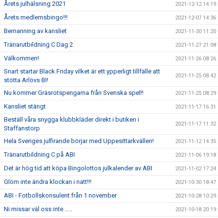
Årets julhälsning 2021
2021-12-12 14:19
Årets medlemsbingo!!!
2021-12-07 14:36
Bemanning av kansliet
2021-11-30 11:20
Tränarutbildning C Dag 2
2021-11-27 21:08
Välkommen!
2021-11-26 08:26
Snart startar Black Friday vilket är ett ypperligt tillfälle att
2021-11-25 08:42
stötta Arlövs BI!
Nu kommer Gräsrotspengarna från Svenska spel!!
2021-11-25 08:29
Kansliet stängt
2021-11-17 16:31
Beställ våra snygga klubbkläder direkt i butiken i
2021-11-17 11:32
Staffanstorp
Hela Sveriges julfirande börjar med Uppesittarkvällen!
2021-11-12 14:35
Tränarutbildning C på ABI
2021-11-06 19:18
Det är hög tid att köpa Bingolottos julkalender av ABI
2021-11-02 17:24
Glöm inte ändra klockan i natt!!!
2021-10-30 18:47
ABI - Fotbollskonsulent från 1 november
2021-10-28 10:29
Ni missar väl oss inte …..
2021-10-18 20:19