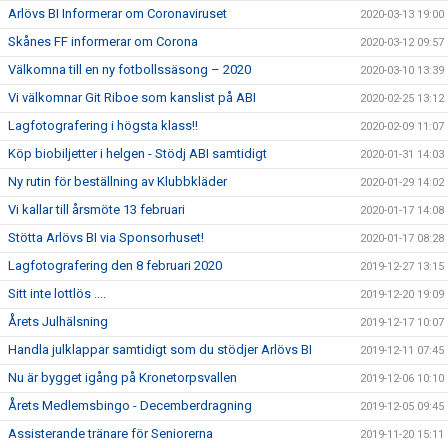
Arlövs BI Informerar om Coronaviruset
2020-03-13 19:00
Skånes FF informerar om Corona
2020-03-12 09:57
Välkomna till en ny fotbollssäsong – 2020
2020-03-10 13:39
Vi välkomnar Git Riboe som kanslist på ABI
2020-02-25 13:12
Lagfotografering i högsta klass!!
2020-02-09 11:07
Köp biobiljetter i helgen - Stödj ABI samtidigt
2020-01-31 14:03
Ny rutin för beställning av Klubbkläder
2020-01-29 14:02
Vi kallar till årsmöte 13 februari
2020-01-17 14:08
Stötta Arlövs BI via Sponsorhuset!
2020-01-17 08:28
Lagfotografering den 8 februari 2020
2019-12-27 13:15
Sitt inte lottlös ....
2019-12-20 19:09
Årets Julhälsning
2019-12-17 10:07
Handla julklappar samtidigt som du stödjer Arlövs BI
2019-12-11 07:45
Nu är bygget igång på Kronetorpsvallen
2019-12-06 10:10
Årets Medlemsbingo - Decemberdragning
2019-12-05 09:45
Assisterande tränare för Seniorerna
2019-11-20 15:11