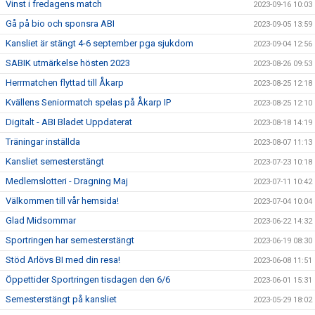
Vinst i fredagens match
2023-09-16 10:03
Gå på bio och sponsra ABI
2023-09-05 13:59
Kansliet är stängt 4-6 september pga sjukdom
2023-09-04 12:56
SABIK utmärkelse hösten 2023
2023-08-26 09:53
Herrmatchen flyttad till Åkarp
2023-08-25 12:18
Kvällens Seniormatch spelas på Åkarp IP
2023-08-25 12:10
Digitalt - ABI Bladet Uppdaterat
2023-08-18 14:19
Träningar inställda
2023-08-07 11:13
Kansliet semesterstängt
2023-07-23 10:18
Medlemslotteri - Dragning Maj
2023-07-11 10:42
Välkommen till vår hemsida!
2023-07-04 10:04
Glad Midsommar
2023-06-22 14:32
Sportringen har semesterstängt
2023-06-19 08:30
Stöd Arlövs BI med din resa!
2023-06-08 11:51
Öppettider Sportringen tisdagen den 6/6
2023-06-01 15:31
Semesterstängt på kansliet
2023-05-29 18:02