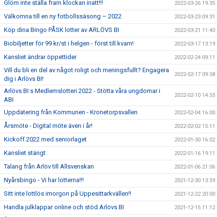
Glöm inte ställa fram klockan inatt!!!
2022-03-26 19:35
Välkomna till en ny fotbollssäsong – 2022
2022-03-23 09:31
Köp dina Bingo PÅSK lotter av ARLÖVS BI
2022-03-21 11:40
Biobiljetter för 99 kr/st i helgen - först till kvarn!
2022-03-17 13:19
Kansliet ändrar öppettider
2022-02-24 09:11
Vill du bli en del av något roligt och meningsfullt? Engagera
2022-02-17 09:58
dig i Arlövs BI!
Arlövs BI:s Medlemslotteri 2022 - Stötta våra ungdomar i
2022-02-10 14:55
ABI
Uppdatering från Kommunen - Kronetorpsvallen
2022-02-04 16:00
Årsmöte - Digital möte även i år!
2022-02-02 15:11
Kickoff 2022 med seniorlaget
2022-01-30 16:02
Kansliet stängt
2022-01-16 19:11
Talang från Arlöv till Allsvenskan
2022-01-06 21:06
Nyårsbingo - Vi har lotterna!!!
2021-12-30 13:59
Sitt inte lottlös imorgon på Uppesittarkvällen!!
2021-12-22 20:00
Handla julklappar online och stöd Arlövs BI
2021-12-15 11:12