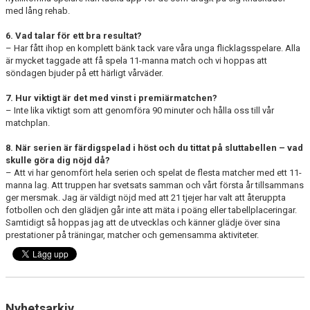
med lång rehab.
6. Vad talar för ett bra resultat?
– Har fått ihop en komplett bänk tack vare våra unga flicklagsspelare. Alla
är mycket taggade att få spela 11-manna match och vi hoppas att
söndagen bjuder på ett härligt vårväder.
7. Hur viktigt är det med vinst i premiärmatchen?
– Inte lika viktigt som att genomföra 90 minuter och hålla oss till vår
matchplan.
8. När serien är färdigspelad i höst och du tittat på sluttabellen – vad
skulle göra dig nöjd då?
– Att vi har genomfört hela serien och spelat de flesta matcher med ett 11-
manna lag. Att truppen har svetsats samman och vårt första år tillsammans
ger mersmak. Jag är väldigt nöjd med att 21 tjejer har valt att återuppta
fotbollen och den glädjen går inte att mäta i poäng eller tabellplaceringar.
Samtidigt så hoppas jag att de utvecklas och känner glädje över sina
prestationer på träningar, matcher och gemensamma aktiviteter.
Nyhetsarkiv