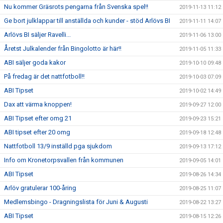
Nu kommer Gräsrots pengarna från Svenska spel!!
2019-11-13 11:12
Ge bort julklappar till anställda och kunder - stöd Arlövs BI
2019-11-11 14:07
Arlövs BI säljer Ravelli...
2019-11-06 13:00
Åretst Julkalender från Bingolotto är här!!
2019-11-05 11:33
ABI säljer goda kakor
2019-10-10 09:48
På fredag är det nattfotboll!!
2019-10-03 07:09
ABI Tipset
2019-10-02 14:49
Dax att värma knoppen!
2019-09-27 12:00
ABI Tipset efter omg 21
2019-09-23 15:21
ABI tipset efter 20 omg
2019-09-18 12:48
Nattfotboll 13/9 inställd pga sjukdom
2019-09-13 17:12
Info om Kronetorpsvallen från kommunen
2019-09-05 14:01
ABI Tipset
2019-08-26 14:34
Arlöv gratulerar 100-åring
2019-08-25 11:07
Medlemsbingo - Dragningslista för Juni & Augusti
2019-08-22 13:27
ABI Tipset
2019-08-15 12:26