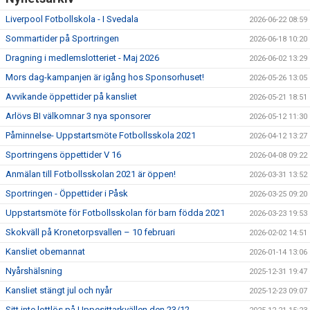
Liverpool Fotbollskola - I Svedala
2026-06-22 08:59
Sommartider på Sportringen
2026-06-18 10:20
Dragning i medlemslotteriet - Maj 2026
2026-06-02 13:29
Mors dag-kampanjen är igång hos Sponsorhuset!
2026-05-26 13:05
Avvikande öppettider på kansliet
2026-05-21 18:51
Arlövs BI välkomnar 3 nya sponsorer
2026-05-12 11:30
Påminnelse- Uppstartsmöte Fotbollsskola 2021
2026-04-12 13:27
Sportringens öppettider V 16
2026-04-08 09:22
Anmälan till Fotbollsskolan 2021 är öppen!
2026-03-31 13:52
Sportringen - Öppettider i Påsk
2026-03-25 09:20
Uppstartsmöte för Fotbollsskolan för barn födda 2021
2026-03-23 19:53
Skokväll på Kronetorpsvallen – 10 februari
2026-02-02 14:51
Kansliet obemannat
2026-01-14 13:06
Nyårshälsning
2025-12-31 19:47
Kansliet stängt jul och nyår
2025-12-23 09:07
Sitt inte lottlös på Uppesittarkvällen den 23/12