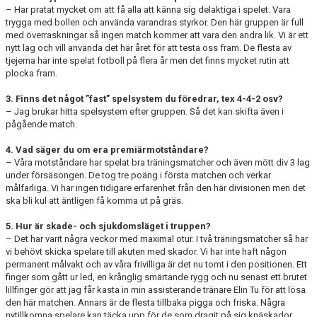
– Har pratat mycket om att få alla att känna sig delaktiga i spelet. Vara
trygga med bollen och använda varandras styrkor. Den här gruppen är full
med överraskningar så ingen match kommer att vara den andra lik. Vi är ett
nytt lag och vill använda det här året för att testa oss fram. De flesta av
tjejerna har inte spelat fotboll på flera år men det finns mycket rutin att
plocka fram.
3. Finns det något ”fast” spelsystem du föredrar, tex 4-4-2 osv?
– Jag brukar hitta spelsystem efter gruppen. Så det kan skifta även i
pågående match.
4. Vad säger du om era premiärmotståndare?
– Våra motståndare har spelat bra träningsmatcher och även mött div 3 lag
under försäsongen. De tog tre poäng i första matchen och verkar
målfarliga. Vi har ingen tidigare erfarenhet från den här divisionen men det
ska bli kul att äntligen få komma ut på gräs.
5. Hur är skade- och sjukdomsläget i truppen?
– Det har varit några veckor med maximal otur. I två träningsmatcher så har
vi behövt skicka spelare till akuten med skador. Vi har inte haft någon
permanent målvakt och av våra frivilliga är det nu tomt i den positionen. Ett
finger som gått ur led, en krånglig smärtande rygg och nu senast ett brutet
lillfinger gör att jag får kasta in min assisterande tränare Elin Tu för att lösa
den här matchen. Annars är de flesta tillbaka pigga och friska. Några
nytillkomna spelare kan täcka upp för de som dragit på sig knäskador