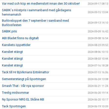
Var med och köp en medlemslott innan den 30 oktober!
2024-09-17 08:13
SABIK´s Höstpris i sammanband med gårdagens
2024-09-15 13:04
hemmamatch
Burlövsloppet den 7 september i samband med
2024-09-13 14:10
Burlövsfesten
SABIK pris
2024-09-09 16:42
ABI Bladet finns nu digitalt
2024-09-08 16:54
Kansliets öppettider
2024-08-23 09:52
Kansliet stängt
2024-08-06 10:15
Kansliet stängt
2024-08-03 10:44
Kansliet stängt
2024-07-16 18:28
Tack till Hr Björkmans Entrémattor
2024-07-15 16:06
Semesterstängt på Sportringen
2024-06-24 13:08
Smash That - Vår nya sponsor
2024-06-21 11:24
Trevlig midsommar
2024-06-20 19:14
Ny Sponsor NRG EL Skåne AB
2024-06-20 10:17
Tack Sportringen
2024-06-19 10:09