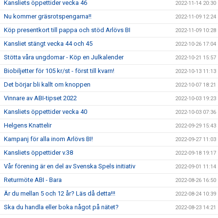
Kansliets öppettider vecka 46
2022-11-14 20:30
Nu kommer gräsrotspengarna!!
2022-11-09 12:24
Köp presentkort till pappa och stöd Arlövs BI
2022-11-09 10:28
Kansliet stängt vecka 44 och 45
2022-10-26 17:04
Stötta våra ungdomar - Köp en Julkalender
2022-10-21 15:57
Biobiljetter för 105 kr/st - först till kvarn!
2022-10-13 11:13
Det börjar bli kallt om knoppen
2022-10-07 18:21
Vinnare av ABI-tipset 2022
2022-10-03 19:23
Kansliets öppettider vecka 40
2022-10-03 07:36
Helgens Knattelir
2022-09-29 15:43
Kampanj för alla inom Arlövs BI!
2022-09-27 11:03
Kansliets öppettider v.38
2022-09-18 19:17
Vår förening är en del av Svenska Spels initiativ
2022-09-01 11:14
Returmöte ABI - Bara
2022-08-26 16:50
Är du mellan 5 och 12 år? Läs då detta!!!
2022-08-24 10:39
Ska du handla eller boka något på nätet?
2022-08-23 14:21