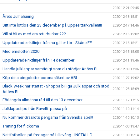
2020-12-21 09:45
Årets Julhälsning
2020-12-18 15:51
Sitt inte lottlös den 23 december på Uppesittarkvällen!!!
2020-12-17 14:46
Vill ni bli av med era returburkar ???
2020-12-16 12:02
Uppdaterade riktlinjer från nu gäller för - Skåne FF
2020-12-15 15:21
Medlemslotteri 2020
2020-12-15 15:05
Uppdaterade riktlinjer från 14 december
2020-12-11 19:46
Handla julklappar samtidigt som du stödjer Arlövs BI
2020-12-09 17:36
Köp dina bingolotter coronasäkert av ABI
2020-11-27 19:02
Black Week har startat - Shoppa billiga Julklappar och stöd
2020-11-23 15:09
Arlövs BI
Förlängda allmänna råd till den 13 december
2020-11-17 17:15
Julklappstips från Ravelli- passa på
2020-11-10 11:14
Nu kommer Gräsrots pengarna från Svenska spel!!
2020-11-10 10:13
Träning för flickorna
2020-11-03 19:47
Nattfotbollen på fredagar på Lillevång - INSTÄLLD
2020-11-03 15:14