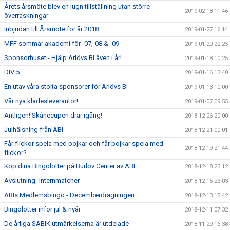
Årets årsmöte blev en lugn tillställning utan större
2019-02-18 11:46
överraskningar
Inbjudan till Årsmöte för år 2018
2019-01-27 16:14
MFF sommar akademi för -07,-08 & -09
2019-01-20 22:25
Sponsorhuset - Hjälp Arlövs BI även i år!
2019-01-18 10:25
DIV 5
2019-01-16 13:40
En utav våra stolta sponsorer för Arlövs BI
2019-01-13 10:00
Vår nya klädesleverantör!
2019-01-07 09:55
Äntligen! Skånecupen drar igång!
2018-12-26 20:00
Julhälsning från ABI
2018-12-21 00:01
Får flickor spela med pojkar och får pojkar spela med
2018-12-19 21:44
flickor?
Köp dina Bingolotter på Burlöv Center av ABI
2018-12-18 23:12
Avslutning -Internmatcher
2018-12-15 23:03
ABIs Medlemsbingo - Decemberdragningen
2018-12-13 15:42
Bingolotter inför jul & nyår
2018-12-11 07:32
De årliga SABIK utmärkelserna är utdelade
2018-11-29 16:38