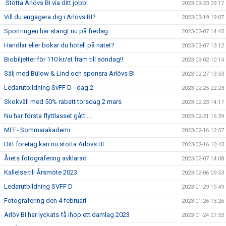
Stötta Arlövs BI via ditt jobb!
2023-03-23 09:17
Vill du engagera dig i Arlövs BI?
2023-03-19 19:07
Sportringen har stängt nu på fredag
2023-03-07 14:45
Handlar eller bokar du hotell på nätet?
2023-03-07 13:12
Biobiljetter för 110 kr/st fram till söndag!!
2023-03-02 10:14
Sälj med Bülow & Lind och sponsra Arlövs BI
2023-02-27 13:53
Ledarutbildning SvFF D - dag 2
2023-02-25 22:23
Skokväll med 50% rabatt torsdag 2 mars
2023-02-23 14:17
Nu har första flyttlasset gått.....
2023-02-21 16:39
MFF- Sommarakademi
2023-02-16 12:57
Ditt företag kan nu stötta Arlövs BI
2023-02-16 10:43
Årets fotografering avklarad
2023-02-07 14:08
Kallelse till Årsmöte 2023
2023-02-06 09:53
Ledarutbildning SVFF D
2023-01-29 19:49
Fotografering den 4 februari
2023-01-26 13:26
Arlöv BI har lyckats få ihop ett damlag 2023
2023-01-24 07:53