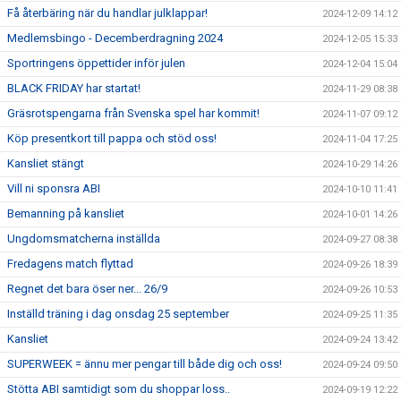
Få återbäring när du handlar julklappar!
2024-12-09 14:12
Medlemsbingo - Decemberdragning 2024
2024-12-05 15:33
Sportringens öppettider inför julen
2024-12-04 15:04
BLACK FRIDAY har startat!
2024-11-29 08:38
Gräsrotspengarna från Svenska spel har kommit!
2024-11-07 09:12
Köp presentkort till pappa och stöd oss!
2024-11-04 17:25
Kansliet stängt
2024-10-29 14:26
Vill ni sponsra ABI
2024-10-10 11:41
Bemanning på kansliet
2024-10-01 14:26
Ungdomsmatcherna inställda
2024-09-27 08:38
Fredagens match flyttad
2024-09-26 18:39
Regnet det bara öser ner... 26/9
2024-09-26 10:53
Inställd träning i dag onsdag 25 september
2024-09-25 11:35
Kansliet
2024-09-24 13:42
SUPERWEEK = ännu mer pengar till både dig och oss!
2024-09-24 09:50
Stötta ABI samtidigt som du shoppar loss..
2024-09-19 12:22