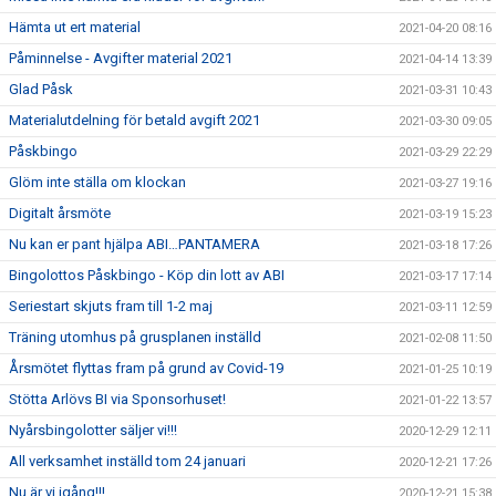
Hämta ut ert material
2021-04-20 08:16
Påminnelse - Avgifter material 2021
2021-04-14 13:39
Glad Påsk
2021-03-31 10:43
Materialutdelning för betald avgift 2021
2021-03-30 09:05
Påskbingo
2021-03-29 22:29
Glöm inte ställa om klockan
2021-03-27 19:16
Digitalt årsmöte
2021-03-19 15:23
Nu kan er pant hjälpa ABI…PANTAMERA
2021-03-18 17:26
Bingolottos Påskbingo - Köp din lott av ABI
2021-03-17 17:14
Seriestart skjuts fram till 1-2 maj
2021-03-11 12:59
Träning utomhus på grusplanen inställd
2021-02-08 11:50
Årsmötet flyttas fram på grund av Covid-19
2021-01-25 10:19
Stötta Arlövs BI via Sponsorhuset!
2021-01-22 13:57
Nyårsbingolotter säljer vi!!!
2020-12-29 12:11
All verksamhet inställd tom 24 januari
2020-12-21 17:26
Nu är vi igång!!!
2020-12-21 15:38