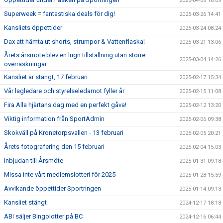
2025-04-08 18:09
Superweek = fantastiska deals för dig!
2025-03-26 14:41
Kansliets öppettider
2025-03-24 08:24
Dax att hämta ut shorts, strumpor & Vattenflaska!
2025-03-21 13:06
Årets årsmöte blev en lugn tillställning utan större
2025-03-04 14:26
överraskningar
Kansliet är stängt, 17 februari
2025-02-17 15:34
Vår lagledare och styrelseledamot fyller år
2025-02-15 11:08
Fira Alla hjärtans dag med en perfekt gåva!
2025-02-12 13:20
Viktig information från SportAdmin
2025-02-06 09:38
Skokväll på Kronetorpsvallen - 13 februari
2025-02-05 20:21
Årets fotografering den 15 februari
2025-02-04 15:03
Inbjudan till Årsmöte
2025-01-31 09:18
Missa inte vårt medlemslotteri för 2025
2025-01-28 15:59
Avvikande öppettider Sportringen
2025-01-14 09:13
Kansliet stängt
2024-12-17 18:18
ABI säljer Bingolotter på BC
2024-12-16 06:44