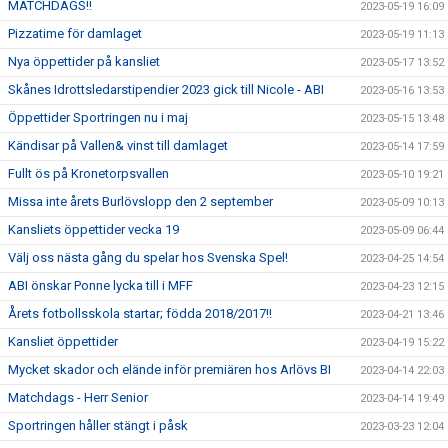
MATCHDAGS!!
2023-05-19 16:09
Pizzatime för damlaget
2023-05-19 11:13
Nya öppettider på kansliet
2023-05-17 13:52
Skånes Idrottsledarstipendier 2023 gick till Nicole - ABI
2023-05-16 13:53
Öppettider Sportringen nu i maj
2023-05-15 13:48
Kändisar på Vallen& vinst till damlaget
2023-05-14 17:59
Fullt ös på Kronetorpsvallen
2023-05-10 19:21
Missa inte årets Burlövslopp den 2 september
2023-05-09 10:13
Kansliets öppettider vecka 19
2023-05-09 06:44
Välj oss nästa gång du spelar hos Svenska Spel!
2023-04-25 14:54
ABI önskar Ponne lycka till i MFF
2023-04-23 12:15
Årets fotbollsskola startar; födda 2018/2017!!
2023-04-21 13:46
Kansliet öppettider
2023-04-19 15:22
Mycket skador och elände inför premiären hos Arlövs BI
2023-04-14 22:03
Matchdags - Herr Senior
2023-04-14 19:49
Sportringen håller stängt i påsk
2023-03-23 12:04