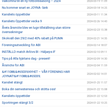
Välkomna till en ny fotbollssäsong – 2024
2024-03-19 11:09
Nu kommer snart en JOYNA- länk
2024-03-18 14:25
Kansliets öppettider
2024-03-11 11:34
Kansliets Öppettider vecka 9
2024-02-26 14:40
Årets årsmöte blev en lugn tillställning utan större
2024-02-23 15:38
överraskningar
Skokväll den 29/2 med 40% rabatt på PUMA
2024-02-21 14:35
Föreningsutveckling för ABI
2024-02-14 18:07
INSTÄLLD match Arlövs BI - Häljarps IF
2024-02-10 09:11
Tips på Alla hjärtans dag - present!
2024-02-09 14:30
Årsmöte för ABI
2024-02-04 11:59
&#11088;&#65039;NYHET – VÅR FÖRENING HAR
2024-02-02 14:01
JOYNAT!&#11088;&#65039;
Kansliet stängt
2024-01-25 11:57
Boka din semesterresa och stötta oss!
2024-01-22 15:08
Kansliets öppettider
2024-01-22 12:53
Sportringen stängt 3/2
2024-01-22 10:25