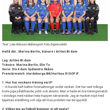
SABIK
KALENDER
GDPR
MATCHER
VÅRA KLUBBKLÄDER
Text: Lola Nilsson-Skånesport Foto Expressbild
Hallå där…Marina Berlin, tränare i Arlövs BI dam.
HITTA HIT
Lag: Arlövs BI dam
Tränare: Marina Berlin, Elin Tu
Serie: Div 4 dam Sydvästra Skåne
Premiärmatch: Hardeberga BK/Harlösa IF/GOF IF
1. Hur har veckans träning varit?
– Vi kunde haft bättre förutsättningar under veckan. Det har varit många
borta pga påskfirande, jobb och skador. Men vi hade en bra träningsmatch
i söndags med nästan hela truppen närvarande. Jag är mycket nöjd med
tjejernas inställning och vilja att lösa problem när de uppstår.
2. Vilken typ av fotboll kommer ni att spela?