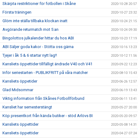
Skärpta restriktioner för fotbollen i Skåne
2020-10-28 20:57
Första träningen
2020-10-27 23:32
Glöm inte ställa tillbaka klockan inatt
2020-10-24 21:15
Avgörande returmatch mot 5:an
2020-10-24 09:30
Bingolottos julkalender hittar du hos ABI
2020-10-23 17:19
ABI Säljer goda kakor - Stötta oss gärna
2020-10-16 13:23
Tjejer i åk 5 & 6 startar nytt lag!!
2020-10-12 11:56
Kansliets öppettider tillfälligt ändrade V40 och V41
2020-09-22 12:23
Inför seriestarten - PUBLIKFRITT på våra matcher
2020-08-10 15:43
Kansliets öppetider
2020-06-26 12:57
Glad Midsommar
2020-06-19 13:43
Viktig information från Skånes Fotbollförbund
2020-06-11 13:41
Kansliet har semesterstängt
2020-05-27 20:00
Köp presentkort från kända butiker - stöd Arlövs BI
2020-05-20 09:57
Kansliets öppettider
2020-05-08 14:31
Kansliets öppettider
2020-04-27 07:24