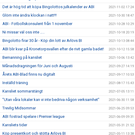
Det är hög tid att köpa Bingolottos julkalender av ABI
2021-11-02 17:24
Glöm inte ändra klockan i natt!!!
2021-10-30 18:47
ABI - Fotbollskonsulent från 1 november
2021-10-28 10:29
Ni missar väl oss inte …..
2021-10-18 20:19
Bingolotto firar 30 år - Köp din lott av Arlövs BI
2021-10-13 08:44
ABI blir kvar på Kronetorpsvallen efter de rivit gamla badet!
2021-10-12 15:58
Bemanning på kansliet
2021-10-06 13:42
Månadsdragningen för Juni och Augusti
2021-09-27 14:19
Årets ABI-Blad finns nu digitalt
2021-09-17 10:53
Inställd träning
2021-08-17 15:43
Kansliet sommarstängt
2021-07-05 13:11
”Utan våra lokaler kan vi inte bedriva någon verksamhet”
2021-06-30 11:58
Trevlig Midsommar
2021-06-25 09:53
ABI fostrad spelare i Premier league
2021-06-09 09:31
Kansliets tider
2021-05-31 21:52
Köp presentkort och stötta Arlövs BI
2021-05-11 13:38