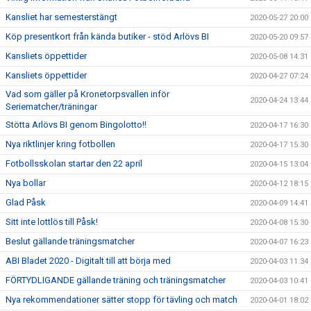
Kansliet har semesterstängt
2020-05-27 20:00
Köp presentkort från kända butiker - stöd Arlövs BI
2020-05-20 09:57
Kansliets öppettider
2020-05-08 14:31
Kansliets öppettider
2020-04-27 07:24
Vad som gäller på Kronetorpsvallen inför
2020-04-24 13:44
Seriematcher/träningar
Stötta Arlövs BI genom Bingolotto!!
2020-04-17 16:30
Nya riktlinjer kring fotbollen
2020-04-17 15:30
Fotbollsskolan startar den 22 april
2020-04-15 13:04
Nya bollar
2020-04-12 18:15
Glad Påsk
2020-04-09 14:41
Sitt inte lottlös till Påsk!
2020-04-08 15:30
Beslut gällande träningsmatcher
2020-04-07 16:23
ABI Bladet 2020 - Digitalt till att börja med
2020-04-03 11:34
FÖRTYDLIGANDE gällande träning och träningsmatcher
2020-04-03 10:41
Nya rekommendationer sätter stopp för tävling och match
2020-04-01 18:02