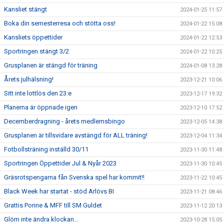
Kansliet stängt
2024-01-25 11:57
Boka din semesterresa och stötta oss!
2024-01-22 15:08
Kansliets öppettider
2024-01-22 12:53
Sportringen stängt 3/2
2024-01-22 10:25
Grusplanen är stängd för träning
2024-01-08 13:28
Årets julhälsning!
2023-12-21 10:06
Sitt inte lottlös den 23:e
2023-12-17 19:32
Planerna är öppnade igen
2023-12-10 17:52
Decemberdragning - årets medlemsbingo
2023-12-05 14:38
Grusplanen är tillsvidare avstängd för ALL träning!
2023-12-04 11:34
Fotbollsträning inställd 30/11
2023-11-30 11:48
Sportringen Öppettider Jul & Nyår 2023
2023-11-30 10:45
Gräsrotspengarna fån Svenska spel har kommit!!
2023-11-22 10:45
Black Week har startat - stöd Arlövs BI
2023-11-21 08:46
Grattis Ponne & MFF till SM Guldet
2023-11-12 20:13
Glöm inte ändra klockan…
2023-10-28 15:05