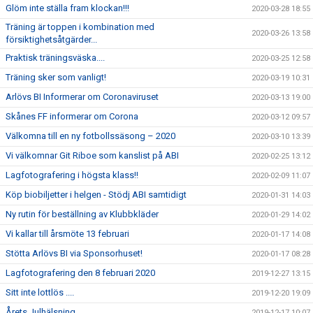
Glöm inte ställa fram klockan!!!
2020-03-28 18:55
Träning är toppen i kombination med
2020-03-26 13:58
försiktighetsåtgärder...
Praktisk träningsväska....
2020-03-25 12:58
Träning sker som vanligt!
2020-03-19 10:31
Arlövs BI Informerar om Coronaviruset
2020-03-13 19:00
Skånes FF informerar om Corona
2020-03-12 09:57
Välkomna till en ny fotbollssäsong – 2020
2020-03-10 13:39
Vi välkomnar Git Riboe som kanslist på ABI
2020-02-25 13:12
Lagfotografering i högsta klass!!
2020-02-09 11:07
Köp biobiljetter i helgen - Stödj ABI samtidigt
2020-01-31 14:03
Ny rutin för beställning av Klubbkläder
2020-01-29 14:02
Vi kallar till årsmöte 13 februari
2020-01-17 14:08
Stötta Arlövs BI via Sponsorhuset!
2020-01-17 08:28
Lagfotografering den 8 februari 2020
2019-12-27 13:15
Sitt inte lottlös ....
2019-12-20 19:09
Årets Julhälsning
2019-12-17 10:07