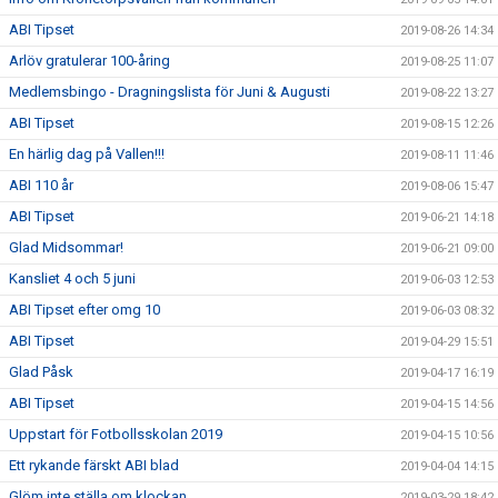
ABI Tipset
2019-08-26 14:34
Arlöv gratulerar 100-åring
2019-08-25 11:07
Medlemsbingo - Dragningslista för Juni & Augusti
2019-08-22 13:27
ABI Tipset
2019-08-15 12:26
En härlig dag på Vallen!!!
2019-08-11 11:46
ABI 110 år
2019-08-06 15:47
ABI Tipset
2019-06-21 14:18
Glad Midsommar!
2019-06-21 09:00
Kansliet 4 och 5 juni
2019-06-03 12:53
ABI Tipset efter omg 10
2019-06-03 08:32
ABI Tipset
2019-04-29 15:51
Glad Påsk
2019-04-17 16:19
ABI Tipset
2019-04-15 14:56
Uppstart för Fotbollsskolan 2019
2019-04-15 10:56
Ett rykande färskt ABI blad
2019-04-04 14:15
Glöm inte ställa om klockan
2019-03-29 18:42