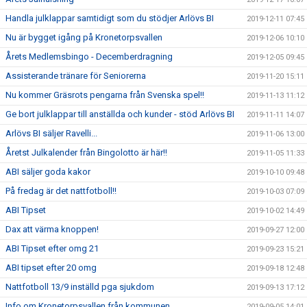
Handla julklappar samtidigt som du stödjer Arlövs BI
2019-12-11 07:45
Nu är bygget igång på Kronetorpsvallen
2019-12-06 10:10
Årets Medlemsbingo - Decemberdragning
2019-12-05 09:45
Assisterande tränare för Seniorerna
2019-11-20 15:11
Nu kommer Gräsrots pengarna från Svenska spel!!
2019-11-13 11:12
Ge bort julklappar till anställda och kunder - stöd Arlövs BI
2019-11-11 14:07
Arlövs BI säljer Ravelli...
2019-11-06 13:00
Åretst Julkalender från Bingolotto är här!!
2019-11-05 11:33
ABI säljer goda kakor
2019-10-10 09:48
På fredag är det nattfotboll!!
2019-10-03 07:09
ABI Tipset
2019-10-02 14:49
Dax att värma knoppen!
2019-09-27 12:00
ABI Tipset efter omg 21
2019-09-23 15:21
ABI tipset efter 20 omg
2019-09-18 12:48
Nattfotboll 13/9 inställd pga sjukdom
2019-09-13 17:12
Info om Kronetorpsvallen från kommunen
2019-09-05 14:01