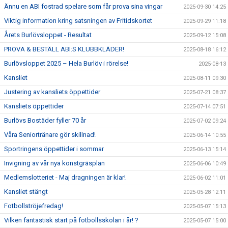
Ännu en ABI fostrad spelare som får prova sina vingar
2025-09-30 14:25
Viktig information kring satsningen av Fritidskortet
2025-09-29 11:18
Årets Burlövsloppet - Resultat
2025-09-12 15:08
PROVA & BESTÄLL ABI:S KLUBBKLÄDER!
2025-08-18 16:12
Burlövsloppet 2025 – Hela Burlöv i rörelse!
2025-08-13
Kansliet
2025-08-11 09:30
Justering av kansliets öppettider
2025-07-21 08:37
Kansliets öppettider
2025-07-14 07:51
Burlövs Bostäder fyller 70 år
2025-07-02 09:24
Våra Seniortränare gör skillnad!
2025-06-14 10:55
Sportringens öppettider i sommar
2025-06-13 15:14
Invigning av vår nya konstgräsplan
2025-06-06 10:49
Medlemslotteriet - Maj dragningen är klar!
2025-06-02 11:01
Kansliet stängt
2025-05-28 12:11
Fotbollströjefredag!
2025-05-07 15:13
Vilken fantastisk start på fotbollsskolan i år! ?
2025-05-07 15:00