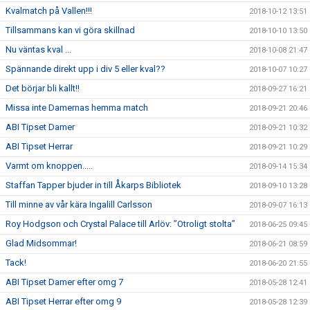
Kvalmatch på Vallen!!!
2018-10-12 13:51
Tillsammans kan vi göra skillnad
2018-10-10 13:50
Nu väntas kval ...
2018-10-08 21:47
Spännande direkt upp i div 5 eller kval??
2018-10-07 10:27
Det börjar bli kallt!!
2018-09-27 16:21
Missa inte Damernas hemma match
2018-09-21 20:46
ABI Tipset Damer
2018-09-21 10:32
ABI Tipset Herrar
2018-09-21 10:29
Varmt om knoppen.....
2018-09-14 15:34
Staffan Tapper bjuder in till Åkarps Bibliotek
2018-09-10 13:28
Till minne av vår kära Ingalill Carlsson
2018-09-07 16:13
Roy Hodgson och Crystal Palace till Arlöv: ”Otroligt stolta”
2018-06-25 09:45
Glad Midsommar!
2018-06-21 08:59
Tack!
2018-06-20 21:55
ABI Tipset Damer efter omg 7
2018-05-28 12:41
ABI Tipset Herrar efter omg 9
2018-05-28 12:39