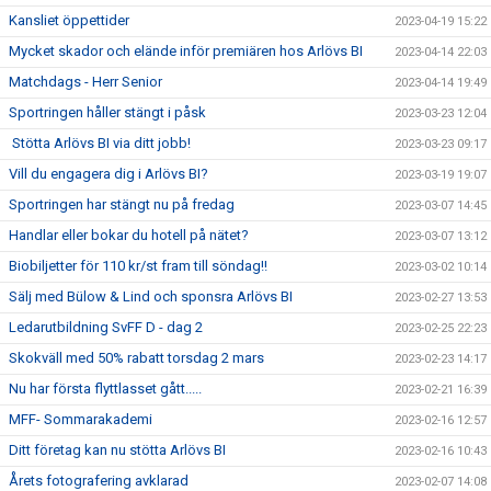
Kansliet öppettider
2023-04-19 15:22
Mycket skador och elände inför premiären hos Arlövs BI
2023-04-14 22:03
Matchdags - Herr Senior
2023-04-14 19:49
Sportringen håller stängt i påsk
2023-03-23 12:04
Stötta Arlövs BI via ditt jobb!
2023-03-23 09:17
Vill du engagera dig i Arlövs BI?
2023-03-19 19:07
Sportringen har stängt nu på fredag
2023-03-07 14:45
Handlar eller bokar du hotell på nätet?
2023-03-07 13:12
Biobiljetter för 110 kr/st fram till söndag!!
2023-03-02 10:14
Sälj med Bülow & Lind och sponsra Arlövs BI
2023-02-27 13:53
Ledarutbildning SvFF D - dag 2
2023-02-25 22:23
Skokväll med 50% rabatt torsdag 2 mars
2023-02-23 14:17
Nu har första flyttlasset gått.....
2023-02-21 16:39
MFF- Sommarakademi
2023-02-16 12:57
Ditt företag kan nu stötta Arlövs BI
2023-02-16 10:43
Årets fotografering avklarad
2023-02-07 14:08