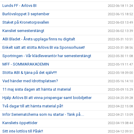
Lunds FF - Arlövs BI
2022-06-18 11:24
Burlövsloppet 3 september
2022-06-15 18:52
Staket på Kronetorpsvallen
2022-06-03 13:49
Kansliet semesterstängt
2022-06-02 13:39
ABI Bladet - Årets upplaga finns nu digitalt
2022-05-31 10:51
Enkelt sätt att stötta Arlövs BI via Sponsorhuset!
2022-05-31 08:56
Sportringen - Vår klädleverantör har semesterstängt
2022-05-30 11:08
MFF - SOMMARAKADEMIN
2022-05-19 11:47
Stötta ABI & tjäna på det själv!!!!
2022-05-18 09:00
Vad händer med Idrottsplatsen?
2022-05-16 14:10
11 maj sista dagen att hämta ut material
2022-05-09 15:29
Hjälp Arlövs BI att vinna prispengar samt biobiljetter
2022-04-25 09:28
Två dagar till att hämta material på!!
2022-04-22 15:08
Inför Seriematcherna som nu startar - Tänk på....
2022-04-21 13:09
Kansliets öppettider
2022-04-19 08:44
Sitt inte lottlös till Påsk!!
2022-04-12 09:51