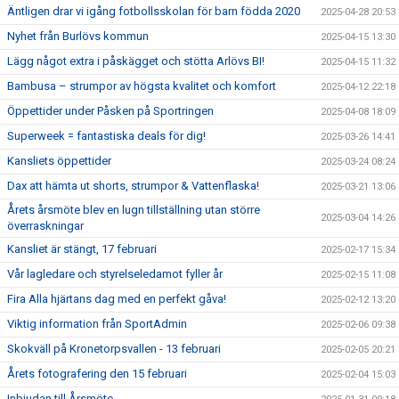
Äntligen drar vi igång fotbollsskolan för barn födda 2020
2025-04-28 20:53
Nyhet från Burlövs kommun
2025-04-15 13:30
Lägg något extra i påskägget och stötta Arlövs BI!
2025-04-15 11:32
Bambusa – strumpor av högsta kvalitet och komfort
2025-04-12 22:18
Öppettider under Påsken på Sportringen
2025-04-08 18:09
Superweek = fantastiska deals för dig!
2025-03-26 14:41
Kansliets öppettider
2025-03-24 08:24
Dax att hämta ut shorts, strumpor & Vattenflaska!
2025-03-21 13:06
Årets årsmöte blev en lugn tillställning utan större
2025-03-04 14:26
överraskningar
Kansliet är stängt, 17 februari
2025-02-17 15:34
Vår lagledare och styrelseledamot fyller år
2025-02-15 11:08
Fira Alla hjärtans dag med en perfekt gåva!
2025-02-12 13:20
Viktig information från SportAdmin
2025-02-06 09:38
Skokväll på Kronetorpsvallen - 13 februari
2025-02-05 20:21
Årets fotografering den 15 februari
2025-02-04 15:03
Inbjudan till Årsmöte