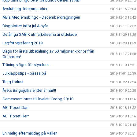
Köp dina Bingolotter på Burlöv Center av ABI
2018-12-18 23:12
Avslutning -Internmatcher
2018-12-15 23:03
ABIs Medlemsbingo - Decemberdragningen
2018-12-13 15:42
Bingolotter inför jul & nyår
2018-12-11 07:32
De årliga SABIK utmärkelserna är utdelade
2018-11-29 16:38
Lagfotografering 2019
2018-11-29 11:59
Dags för årets utbetalning av 50 miljoner kronor från
2018-11-17 21:58
Gräsroten!
Träningsläger för styrelsen
2018-11-10 13:51
Julklappstips - passa på
2018-11-01 20:39
Tung förlust
2018-10-22 17:24
Årets Bingojulkalender är här!!!
2018-10-19 20:25
Gemensam buss till kvalet i Broby, 20/10
2018-10-19 11:56
ABI Tipset Dam
2018-10-18 13:22
ABI Tipset Herr
2018-10-18 13:16
2018-10-13 21:43
En härlig eftermiddag på Vallen
2018-10-13 20:51