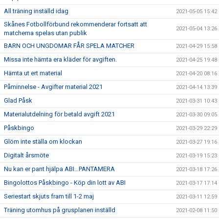
All träning inställd idag
2021-05-05 15:42
Skånes Fotbollförbund rekommenderar fortsatt att
2021-05-04 13:26
matcherna spelas utan publik
BARN OCH UNGDOMAR FÅR SPELA MATCHER
2021-04-29 15:58
Missa inte hämta era kläder för avgiften.
2021-04-25 19:48
Hämta ut ert material
2021-04-20 08:16
Påminnelse - Avgifter material 2021
2021-04-14 13:39
Glad Påsk
2021-03-31 10:43
Materialutdelning för betald avgift 2021
2021-03-30 09:05
Påskbingo
2021-03-29 22:29
Glöm inte ställa om klockan
2021-03-27 19:16
Digitalt årsmöte
2021-03-19 15:23
Nu kan er pant hjälpa ABI…PANTAMERA
2021-03-18 17:26
Bingolottos Påskbingo - Köp din lott av ABI
2021-03-17 17:14
Seriestart skjuts fram till 1-2 maj
2021-03-11 12:59
Träning utomhus på grusplanen inställd
2021-02-08 11:50