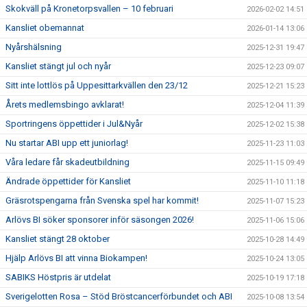
Skokväll på Kronetorpsvallen – 10 februari
2026-02-02 14:51
Kansliet obemannat
2026-01-14 13:06
Nyårshälsning
2025-12-31 19:47
Kansliet stängt jul och nyår
2025-12-23 09:07
Sitt inte lottlös på Uppesittarkvällen den 23/12
2025-12-21 15:23
Årets medlemsbingo avklarat!
2025-12-04 11:39
Sportringens öppettider i Jul&Nyår
2025-12-02 15:38
Nu startar ABI upp ett juniorlag!
2025-11-23 11:03
Våra ledare får skadeutbildning
2025-11-15 09:49
Ändrade öppettider för Kansliet
2025-11-10 11:18
Gräsrotspengarna från Svenska spel har kommit!
2025-11-07 15:23
Arlövs BI söker sponsorer inför säsongen 2026!
2025-11-06 15:06
Kansliet stängt 28 oktober
2025-10-28 14:49
Hjälp Arlövs BI att vinna Biokampen!
2025-10-24 13:05
SABIKS Höstpris är utdelat
2025-10-19 17:18
Sverigelotten Rosa – Stöd Bröstcancerförbundet och ABI
2025-10-08 13:54