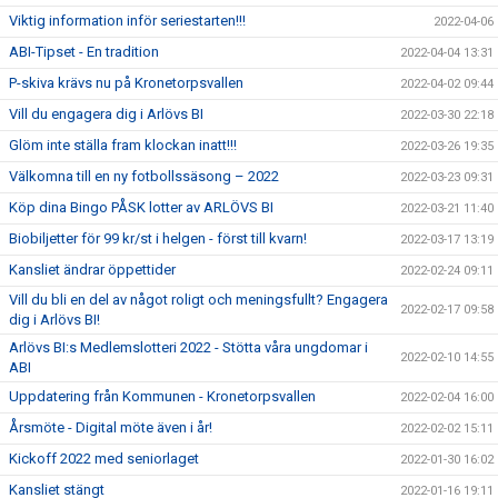
Viktig information inför seriestarten!!!
2022-04-06
ABI-Tipset - En tradition
2022-04-04 13:31
P-skiva krävs nu på Kronetorpsvallen
2022-04-02 09:44
Vill du engagera dig i Arlövs BI
2022-03-30 22:18
Glöm inte ställa fram klockan inatt!!!
2022-03-26 19:35
Välkomna till en ny fotbollssäsong – 2022
2022-03-23 09:31
Köp dina Bingo PÅSK lotter av ARLÖVS BI
2022-03-21 11:40
Biobiljetter för 99 kr/st i helgen - först till kvarn!
2022-03-17 13:19
Kansliet ändrar öppettider
2022-02-24 09:11
Vill du bli en del av något roligt och meningsfullt? Engagera
2022-02-17 09:58
dig i Arlövs BI!
Arlövs BI:s Medlemslotteri 2022 - Stötta våra ungdomar i
2022-02-10 14:55
ABI
Uppdatering från Kommunen - Kronetorpsvallen
2022-02-04 16:00
Årsmöte - Digital möte även i år!
2022-02-02 15:11
Kickoff 2022 med seniorlaget
2022-01-30 16:02
Kansliet stängt
2022-01-16 19:11