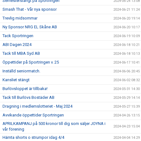
Semesterstängt på Sportringen
2024-06-24 13:08
Smash That - Vår nya sponsor
2024-06-21 11:24
Trevlig midsommar
2024-06-20 19:14
Ny Sponsor NRG EL Skåne AB
2024-06-20 10:17
Tack Sportringen
2024-06-19 10:09
ABI Dagen 2024
2024-06-18 10:21
Tack till MBA Syd AB
2024-06-18 10:13
Öppettider på Sportringen v. 25
2024-06-17 10:41
Inställd seniormatch.
2024-06-06 20:45
Kansliet stängt
2024-06-02 08:32
Burlövsloppet är tillbaka!
2024-05-31 14:30
Tack till Burlövs Bostäder AB
2024-05-29 14:14
Dragning i medlemslotteriet - Maj 2024
2024-05-27 15:39
Avvikande öppettider Sportringen
2024-04-26 13:15
APRILKAMPANJ på 500 kronor till dig som säljer JOYNA i
2024-04-23 15:04
vår förening
Hämta shorts o strumpor idag 4/4
2024-04-04 14:29