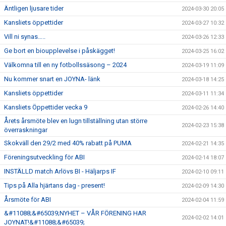
Äntligen ljusare tider
2024-03-30 20:05
Kansliets öppettider
2024-03-27 10:32
Vill ni synas…..
2024-03-26 12:33
Ge bort en bioupplevelse i påskägget!
2024-03-25 16:02
Välkomna till en ny fotbollssäsong – 2024
2024-03-19 11:09
Nu kommer snart en JOYNA- länk
2024-03-18 14:25
Kansliets öppettider
2024-03-11 11:34
Kansliets Öppettider vecka 9
2024-02-26 14:40
Årets årsmöte blev en lugn tillställning utan större
2024-02-23 15:38
överraskningar
Skokväll den 29/2 med 40% rabatt på PUMA
2024-02-21 14:35
Föreningsutveckling för ABI
2024-02-14 18:07
INSTÄLLD match Arlövs BI - Häljarps IF
2024-02-10 09:11
Tips på Alla hjärtans dag - present!
2024-02-09 14:30
Årsmöte för ABI
2024-02-04 11:59
&#11088;&#65039;NYHET – VÅR FÖRENING HAR
2024-02-02 14:01
JOYNAT!&#11088;&#65039;