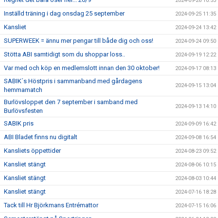
2024-09-26 10:53
Inställd träning i dag onsdag 25 september
2024-09-25 11:35
Kansliet
2024-09-24 13:42
SUPERWEEK = ännu mer pengar till både dig och oss!
2024-09-24 09:50
Stötta ABI samtidigt som du shoppar loss..
2024-09-19 12:22
Var med och köp en medlemslott innan den 30 oktober!
2024-09-17 08:13
SABIK´s Höstpris i sammanband med gårdagens
2024-09-15 13:04
hemmamatch
Burlövsloppet den 7 september i samband med
2024-09-13 14:10
Burlövsfesten
SABIK pris
2024-09-09 16:42
ABI Bladet finns nu digitalt
2024-09-08 16:54
Kansliets öppettider
2024-08-23 09:52
Kansliet stängt
2024-08-06 10:15
Kansliet stängt
2024-08-03 10:44
Kansliet stängt
2024-07-16 18:28
Tack till Hr Björkmans Entrémattor
2024-07-15 16:06