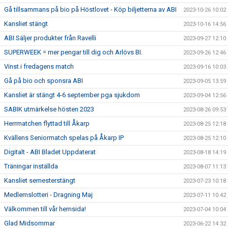
Gå tillsammans på bio på Höstlovet - Köp biljetterna av ABI
2023-10-26 10:02
Kansliet stängt
2023-10-16 14:56
ABI Säljer produkter från Ravelli
2023-09-27 12:10
SUPERWEEK = mer pengar till dig och Arlövs BI.
2023-09-26 12:46
Vinst i fredagens match
2023-09-16 10:03
Gå på bio och sponsra ABI
2023-09-05 13:59
Kansliet är stängt 4-6 september pga sjukdom
2023-09-04 12:56
SABIK utmärkelse hösten 2023
2023-08-26 09:53
Herrmatchen flyttad till Åkarp
2023-08-25 12:18
Kvällens Seniormatch spelas på Åkarp IP
2023-08-25 12:10
Digitalt - ABI Bladet Uppdaterat
2023-08-18 14:19
Träningar inställda
2023-08-07 11:13
Kansliet semesterstängt
2023-07-23 10:18
Medlemslotteri - Dragning Maj
2023-07-11 10:42
Välkommen till vår hemsida!
2023-07-04 10:04
Glad Midsommar
2023-06-22 14:32