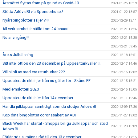
Årsmötet flyttas fram på grund av Covid-19
2021-01-25 10:19
Stötta Arlövs BI via Sponsorhuset!
2021-01-22 13:57
Nyårsbingolotter säljer vi!!!
2020-12-29 12:11
All verksamhet inställd tom 24 januari
2020-12-21 17:26
Nu är vi igång!!!
2020-12-21 15:38
2020-12-21 09:45
Årets Julhälsning
2020-12-18 15:51
Sitt inte lottlös den 23 december på Uppesittarkvällen!!!
2020-12-17 14:46
Vill ni bli av med era returburkar ???
2020-12-16 12:02
Uppdaterade riktlinjer från nu gäller för - Skåne FF
2020-12-15 15:21
Medlemslotteri 2020
2020-12-15 15:05
Uppdaterade riktlinjer från 14 december
2020-12-11 19:46
Handla julklappar samtidigt som du stödjer Arlövs BI
2020-12-09 17:36
Köp dina bingolotter coronasäkert av ABI
2020-11-27 19:02
Black Week har startat - Shoppa billiga Julklappar och stöd
2020-11-23 15:09
Arlövs BI
Förlängda allmänna råd till den 13 december
2020-11-17 17:15