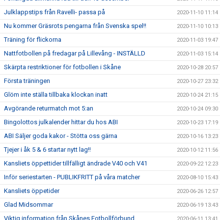
Julklappstips från Ravelli- passa på
2020-11-10 11:14
Nu kommer Gräsrots pengarna från Svenska spel!!
2020-11-10 10:13
Träning för flickorna
2020-11-03 19:47
Nattfotbollen på fredagar på Lillevång - INSTÄLLD
2020-11-03 15:14
Skärpta restriktioner för fotbollen i Skåne
2020-10-28 20:57
Första träningen
2020-10-27 23:32
Glöm inte ställa tillbaka klockan inatt
2020-10-24 21:15
Avgörande returmatch mot 5:an
2020-10-24 09:30
Bingolottos julkalender hittar du hos ABI
2020-10-23 17:19
ABI Säljer goda kakor - Stötta oss gärna
2020-10-16 13:23
Tjejer i åk 5 & 6 startar nytt lag!!
2020-10-12 11:56
Kansliets öppettider tillfälligt ändrade V40 och V41
2020-09-22 12:23
Inför seriestarten - PUBLIKFRITT på våra matcher
2020-08-10 15:43
Kansliets öppetider
2020-06-26 12:57
Glad Midsommar
2020-06-19 13:43
Viktig information från Skånes Fotbollförbund
2020-06-11 13:41