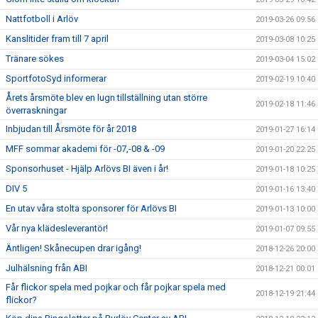
Nattfotboll i Arlöv
2019-03-26 09:56
Kanslitider fram till 7 april
2019-03-08 10:25
Tränare sökes
2019-03-04 15:02
SportfotoSyd informerar
2019-02-19 10:40
Årets årsmöte blev en lugn tillställning utan större
2019-02-18 11:46
överraskningar
Inbjudan till Årsmöte för år 2018
2019-01-27 16:14
MFF sommar akademi för -07,-08 & -09
2019-01-20 22:25
Sponsorhuset - Hjälp Arlövs BI även i år!
2019-01-18 10:25
DIV 5
2019-01-16 13:40
En utav våra stolta sponsorer för Arlövs BI
2019-01-13 10:00
Vår nya klädesleverantör!
2019-01-07 09:55
Äntligen! Skånecupen drar igång!
2018-12-26 20:00
Julhälsning från ABI
2018-12-21 00:01
Får flickor spela med pojkar och får pojkar spela med
2018-12-19 21:44
flickor?