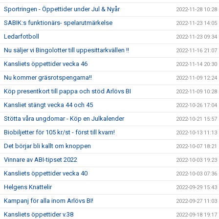
Sportringen - Öppettider under Jul & Nyår
2022-11-28 10:28
SABIK:s funktionärs- spelarutmärkelse
2022-11-23 14:05
Ledarfotboll
2022-11-23 09:34
Nu säljer vi Bingolotter till uppesittarkvällen !!
2022-11-16 21:07
Kansliets öppettider vecka 46
2022-11-14 20:30
Nu kommer gräsrotspengarna!!
2022-11-09 12:24
Köp presentkort till pappa och stöd Arlövs BI
2022-11-09 10:28
Kansliet stängt vecka 44 och 45
2022-10-26 17:04
Stötta våra ungdomar - Köp en Julkalender
2022-10-21 15:57
Biobiljetter för 105 kr/st - först till kvarn!
2022-10-13 11:13
Det börjar bli kallt om knoppen
2022-10-07 18:21
Vinnare av ABI-tipset 2022
2022-10-03 19:23
Kansliets öppettider vecka 40
2022-10-03 07:36
Helgens Knattelir
2022-09-29 15:43
Kampanj för alla inom Arlövs BI!
2022-09-27 11:03
Kansliets öppettider v.38
2022-09-18 19:17