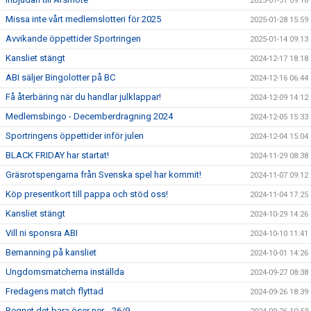
2025-01-31 09:18
Missa inte vårt medlemslotteri för 2025
2025-01-28 15:59
Avvikande öppettider Sportringen
2025-01-14 09:13
Kansliet stängt
2024-12-17 18:18
ABI säljer Bingolotter på BC
2024-12-16 06:44
Få återbäring när du handlar julklappar!
2024-12-09 14:12
Medlemsbingo - Decemberdragning 2024
2024-12-05 15:33
Sportringens öppettider inför julen
2024-12-04 15:04
BLACK FRIDAY har startat!
2024-11-29 08:38
Gräsrotspengarna från Svenska spel har kommit!
2024-11-07 09:12
Köp presentkort till pappa och stöd oss!
2024-11-04 17:25
Kansliet stängt
2024-10-29 14:26
Vill ni sponsra ABI
2024-10-10 11:41
Bemanning på kansliet
2024-10-01 14:26
Ungdomsmatcherna inställda
2024-09-27 08:38
Fredagens match flyttad
2024-09-26 18:39
Regnet det bara öser ner... 26/9