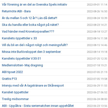
Vår förening är en del av Svenska Spels initiativ
2022-09-01 11:14
Returmöte ABI - Bara
2022-08-26 16:50
Är du mellan 5 och 12 år? Läs då detta!!!
2022-08-24 10:39
Ska du handla eller boka något på nätet?
2022-08-23 14:21
Vad händer med Kronetorpsvallen???
2022-08-18 13:27
Kansliets öppettider v. 33
2022-08-16 11:58
Vill du bli en del i något roligt och meningsfullt?
2022-08-15 14:46
Missa inte Burlövsloppet den 3 september
2022-08-14 19:18
Kansliets öppettider V.30-31
2022-07-25 12:35
Medlemslotteri- Maj dragning
2022-07-18 19:21
ABI tipset 2022
2022-07-05 21:19
Grattis P13
2022-07-05 19:58
Intervju med vår A-lagstränare av Skånesport
2022-06-29 11:55
Kansliet öppettider
2022-06-27 06:52
Trevlig midsommar
2022-06-24 08:00
ABI - Uppåkra - Sista seriematchen innan uppehållet
2022-06-23 13:56