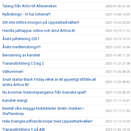
Talang från Arlöv till Allsvenskan
2022-01-06 21:06
Nyårsbingo - Vi har lotterna!!!
2021-12-30 13:59
Sitt inte lottlös imorgon på Uppesittarkvällen!!
2021-12-22 20:00
Handla julklappar online och stöd Arlövs BI
2021-12-15 11:12
Årets julhälsning 2021
2021-12-12 14:19
Årets medlemsbingo!!!
2021-12-07 14:36
Bemanning av kansliet
2021-11-30 11:20
Tränarutbildning C Dag 2
2021-11-27 21:08
Välkommen!
2021-11-26 08:26
Snart startar Black Friday vilket är ett ypperligt tillfälle att
2021-11-25 08:42
stötta Arlövs BI!
Nu kommer Gräsrotspengarna från Svenska spel!!
2021-11-25 08:29
Kansliet stängt
2021-11-17 16:31
Beställ våra snygga klubbkläder direkt i butiken i
2021-11-17 11:32
Staffanstorp
Hela Sveriges julfirande börjar med Uppesittarkvällen!
2021-11-12 14:35
Tränarutbildning C på ABI
2021-11-06 19:18