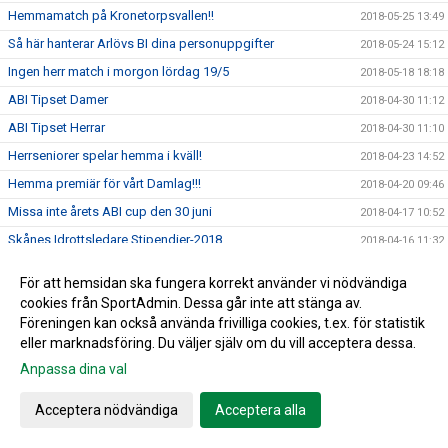
Hemmamatch på Kronetorpsvallen!!
2018-05-25 13:49
Så här hanterar Arlövs BI dina personuppgifter
2018-05-24 15:12
Ingen herr match i morgon lördag 19/5
2018-05-18 18:18
ABI Tipset Damer
2018-04-30 11:12
ABI Tipset Herrar
2018-04-30 11:10
Herrseniorer spelar hemma i kväll!
2018-04-23 14:52
Hemma premiär för vårt Damlag!!!
2018-04-20 09:46
Missa inte årets ABI cup den 30 juni
2018-04-17 10:52
Skånes Idrottsledare Stipendier-2018
2018-04-16 11:32
Passa på att förnya garderob samt hemmet....
2018-04-11 09:56
För att hemsidan ska fungera korrekt använder vi nödvändiga
Ett rykande färskt ABI blad....
2018-04-04 16:16
cookies från SportAdmin. Dessa går inte att stänga av.
Föreningen kan också använda frivilliga cookies, t.ex. för statistik
Jim Ringgenberg – ABI:s nytillsatta ungdomskoordinator.
2018-04-04 16:00
eller marknadsföring. Du väljer själv om du vill acceptera dessa.
Påminnelse - avgift 2018
2018-03-28 14:34
Anpassa dina val
Glöm inte ställa fram klockan ikväll!!!
2018-03-24 09:41
Arlövs BI - Ravelli
2018-03-16 16:27
Acceptera nödvändiga
Acceptera alla
Årets fotbollsskola 2018
2018-03-05 10:09