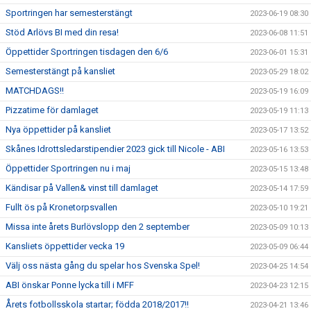
Sportringen har semesterstängt
2023-06-19 08:30
Stöd Arlövs BI med din resa!
2023-06-08 11:51
Öppettider Sportringen tisdagen den 6/6
2023-06-01 15:31
Semesterstängt på kansliet
2023-05-29 18:02
MATCHDAGS!!
2023-05-19 16:09
Pizzatime för damlaget
2023-05-19 11:13
Nya öppettider på kansliet
2023-05-17 13:52
Skånes Idrottsledarstipendier 2023 gick till Nicole - ABI
2023-05-16 13:53
Öppettider Sportringen nu i maj
2023-05-15 13:48
Kändisar på Vallen& vinst till damlaget
2023-05-14 17:59
Fullt ös på Kronetorpsvallen
2023-05-10 19:21
Missa inte årets Burlövslopp den 2 september
2023-05-09 10:13
Kansliets öppettider vecka 19
2023-05-09 06:44
Välj oss nästa gång du spelar hos Svenska Spel!
2023-04-25 14:54
ABI önskar Ponne lycka till i MFF
2023-04-23 12:15
Årets fotbollsskola startar; födda 2018/2017!!
2023-04-21 13:46