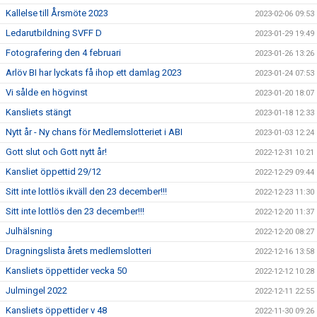
Kallelse till Årsmöte 2023
2023-02-06 09:53
Ledarutbildning SVFF D
2023-01-29 19:49
Fotografering den 4 februari
2023-01-26 13:26
Arlöv BI har lyckats få ihop ett damlag 2023
2023-01-24 07:53
Vi sålde en högvinst
2023-01-20 18:07
Kansliets stängt
2023-01-18 12:33
Nytt år - Ny chans för Medlemslotteriet i ABI
2023-01-03 12:24
Gott slut och Gott nytt år!
2022-12-31 10:21
Kansliet öppettid 29/12
2022-12-29 09:44
Sitt inte lottlös ikväll den 23 december!!!
2022-12-23 11:30
Sitt inte lottlös den 23 december!!!
2022-12-20 11:37
Julhälsning
2022-12-20 08:27
Dragningslista årets medlemslotteri
2022-12-16 13:58
Kansliets öppettider vecka 50
2022-12-12 10:28
Julmingel 2022
2022-12-11 22:55
Kansliets öppettider v 48
2022-11-30 09:26