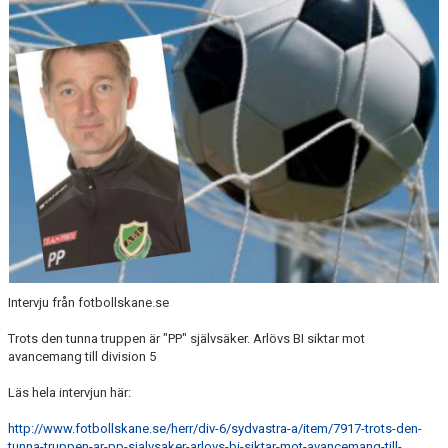
SABIK
KALENDER
GDPR
MATCHER
VÅRA KLUBBKLÄDER
HITTA HIT
Intervju från fotbollskane.se
Trots den tunna truppen är "PP" självsäker. Arlövs BI siktar mot
avancemang till division 5
Läs hela intervjun här:
http://www.fotbollskane.se/herr/div-6/sydvastra-a/item/7917-trots-den-
tunna-truppen-ar-pp-sjalvsaker-arlovs-bi-siktar-mot-avancemang-till-