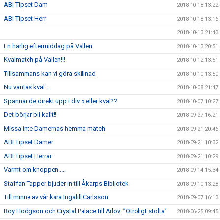
ABI Tipset Dam
2018-10-18 13:22
ABI Tipset Herr
2018-10-18 13:16
2018-10-13 21:43
En härlig eftermiddag på Vallen
2018-10-13 20:51
Kvalmatch på Vallen!!!
2018-10-12 13:51
Tillsammans kan vi göra skillnad
2018-10-10 13:50
Nu väntas kval ...
2018-10-08 21:47
Spännande direkt upp i div 5 eller kval??
2018-10-07 10:27
Det börjar bli kallt!!
2018-09-27 16:21
Missa inte Damernas hemma match
2018-09-21 20:46
ABI Tipset Damer
2018-09-21 10:32
ABI Tipset Herrar
2018-09-21 10:29
Varmt om knoppen.....
2018-09-14 15:34
Staffan Tapper bjuder in till Åkarps Bibliotek
2018-09-10 13:28
Till minne av vår kära Ingalill Carlsson
2018-09-07 16:13
Roy Hodgson och Crystal Palace till Arlöv: ”Otroligt stolta”
2018-06-25 09:45