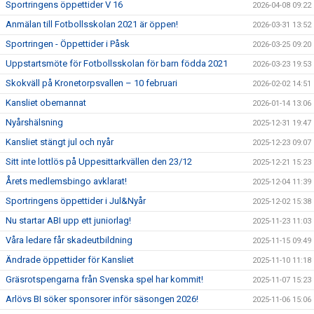
Sportringens öppettider V 16
2026-04-08 09:22
Anmälan till Fotbollsskolan 2021 är öppen!
2026-03-31 13:52
Sportringen - Öppettider i Påsk
2026-03-25 09:20
Uppstartsmöte för Fotbollsskolan för barn födda 2021
2026-03-23 19:53
Skokväll på Kronetorpsvallen – 10 februari
2026-02-02 14:51
Kansliet obemannat
2026-01-14 13:06
Nyårshälsning
2025-12-31 19:47
Kansliet stängt jul och nyår
2025-12-23 09:07
Sitt inte lottlös på Uppesittarkvällen den 23/12
2025-12-21 15:23
Årets medlemsbingo avklarat!
2025-12-04 11:39
Sportringens öppettider i Jul&Nyår
2025-12-02 15:38
Nu startar ABI upp ett juniorlag!
2025-11-23 11:03
Våra ledare får skadeutbildning
2025-11-15 09:49
Ändrade öppettider för Kansliet
2025-11-10 11:18
Gräsrotspengarna från Svenska spel har kommit!
2025-11-07 15:23
Arlövs BI söker sponsorer inför säsongen 2026!
2025-11-06 15:06