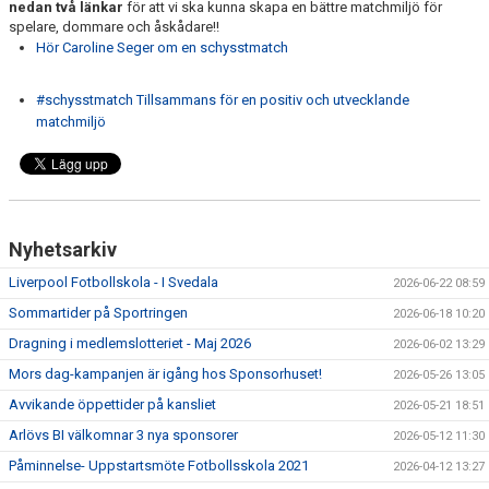
nedan två länkar
för att vi ska kunna skapa en bättre matchmiljö för
spelare, dommare och åskådare!!
Hör Caroline Seger om en schysstmatch
#schysstmatch Tillsammans för en positiv och utvecklande
matchmiljö
Nyhetsarkiv
Liverpool Fotbollskola - I Svedala
2026-06-22 08:59
Sommartider på Sportringen
2026-06-18 10:20
Dragning i medlemslotteriet - Maj 2026
2026-06-02 13:29
Mors dag-kampanjen är igång hos Sponsorhuset!
2026-05-26 13:05
Avvikande öppettider på kansliet
2026-05-21 18:51
Arlövs BI välkomnar 3 nya sponsorer
2026-05-12 11:30
Påminnelse- Uppstartsmöte Fotbollsskola 2021
2026-04-12 13:27