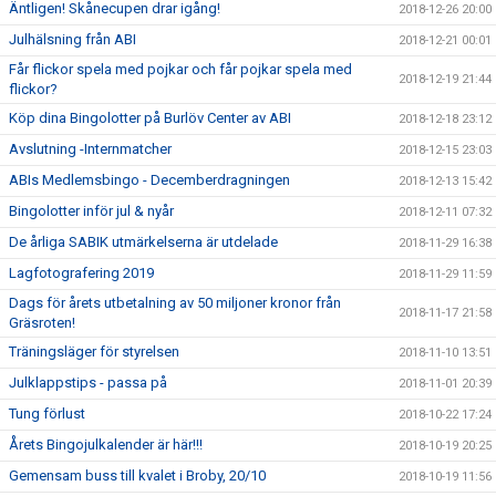
Äntligen! Skånecupen drar igång!
2018-12-26 20:00
Julhälsning från ABI
2018-12-21 00:01
Får flickor spela med pojkar och får pojkar spela med
2018-12-19 21:44
flickor?
Köp dina Bingolotter på Burlöv Center av ABI
2018-12-18 23:12
Avslutning -Internmatcher
2018-12-15 23:03
ABIs Medlemsbingo - Decemberdragningen
2018-12-13 15:42
Bingolotter inför jul & nyår
2018-12-11 07:32
De årliga SABIK utmärkelserna är utdelade
2018-11-29 16:38
Lagfotografering 2019
2018-11-29 11:59
Dags för årets utbetalning av 50 miljoner kronor från
2018-11-17 21:58
Gräsroten!
Träningsläger för styrelsen
2018-11-10 13:51
Julklappstips - passa på
2018-11-01 20:39
Tung förlust
2018-10-22 17:24
Årets Bingojulkalender är här!!!
2018-10-19 20:25
Gemensam buss till kvalet i Broby, 20/10
2018-10-19 11:56