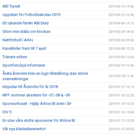
ABI Tipset
2019-04-15 14:56
Uppstart för Fotbollsskolan 2019
2019-04-15 10:56
Ett rykande färskt ABI blad
2019-04-04 14:15
Glöm inte ställa om klockan
2019-03-29 18:42
Nattfotboll i Arlöv
2019-03-26 09:56
Kanslitider fram till 7 april
2019-03-08 10:25
Tränare sökes
2019-03-04 15:02
SportfotoSyd informerar
2019-02-19 10:40
Årets årsmöte blev en lugn tillställning utan större
2019-02-18 11:46
överraskningar
Inbjudan till Årsmöte för år 2018
2019-01-27 16:14
MFF sommar akademi för -07,-08 & -09
2019-01-20 22:25
Sponsorhuset - Hjälp Arlövs BI även i år!
2019-01-18 10:25
DIV 5
2019-01-16 13:40
En utav våra stolta sponsorer för Arlövs BI
2019-01-13 10:00
Vår nya klädesleverantör!
2019-01-07 09:55