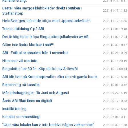
Kansliet stängt
2021-11-17 16:31
Beställ våra snygga klubbkläder direkt i butiken i
2021-11-17 11:32
Staffanstorp
Hela Sveriges julfirande börjar med Uppesittarkvällen!
2021-11-12 14:35
Tränarutbildning C på ABI
2021-11-06 19:18
Det är hög tid att köpa Bingolottos julkalender av ABI
2021-11-02 17:24
Glöm inte ändra klockan i natt!!!
2021-10-30 18:47
ABI - Fotbollskonsulent från 1 november
2021-10-28 10:29
Ni missar väl oss inte …..
2021-10-18 20:19
Bingolotto firar 30 år - Köp din lott av Arlövs BI
2021-10-13 08:44
ABI blir kvar på Kronetorpsvallen efter de rivit gamla badet!
2021-10-12 15:58
Bemanning på kansliet
2021-10-06 13:42
Månadsdragningen för Juni och Augusti
2021-09-27 14:19
Årets ABI-Blad finns nu digitalt
2021-09-17 10:53
Inställd träning
2021-08-17 15:43
Kansliet sommarstängt
2021-07-05 13:11
”Utan våra lokaler kan vi inte bedriva någon verksamhet”
2021-06-30 11:58