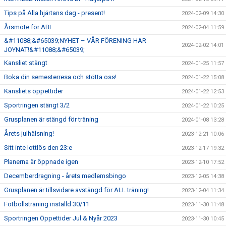
Tips på Alla hjärtans dag - present!
2024-02-09 14:30
Årsmöte för ABI
2024-02-04 11:59
&#11088;&#65039;NYHET – VÅR FÖRENING HAR
2024-02-02 14:01
JOYNAT!&#11088;&#65039;
Kansliet stängt
2024-01-25 11:57
Boka din semesterresa och stötta oss!
2024-01-22 15:08
Kansliets öppettider
2024-01-22 12:53
Sportringen stängt 3/2
2024-01-22 10:25
Grusplanen är stängd för träning
2024-01-08 13:28
Årets julhälsning!
2023-12-21 10:06
Sitt inte lottlös den 23:e
2023-12-17 19:32
Planerna är öppnade igen
2023-12-10 17:52
Decemberdragning - årets medlemsbingo
2023-12-05 14:38
Grusplanen är tillsvidare avstängd för ALL träning!
2023-12-04 11:34
Fotbollsträning inställd 30/11
2023-11-30 11:48
Sportringen Öppettider Jul & Nyår 2023
2023-11-30 10:45