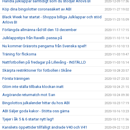
Handla julklappar samtidigt som du stödjer Arlövs BI
2020-12-09 17:36
Köp dina bingolotter coronasäkert av ABI
2020-11-27 19:02
Black Week har startat - Shoppa billiga Julklappar och stöd
2020-11-23 15:09
Arlövs BI
Förlängda allmänna råd till den 13 december
2020-11-17 17:15
Julklappstips från Ravelli- passa på
2020-11-10 11:14
Nu kommer Gräsrots pengarna från Svenska spel!!
2020-11-10 10:13
Träning för flickorna
2020-11-03 19:47
Nattfotbollen på fredagar på Lillevång - INSTÄLLD
2020-11-03 15:14
Skärpta restriktioner för fotbollen i Skåne
2020-10-28 20:57
Första träningen
2020-10-27 23:32
Glöm inte ställa tillbaka klockan inatt
2020-10-24 21:15
Avgörande returmatch mot 5:an
2020-10-24 09:30
Bingolottos julkalender hittar du hos ABI
2020-10-23 17:19
ABI Säljer goda kakor - Stötta oss gärna
2020-10-16 13:23
Tjejer i åk 5 & 6 startar nytt lag!!
2020-10-12 11:56
Kansliets öppettider tillfälligt ändrade V40 och V41
2020-09-22 12:23