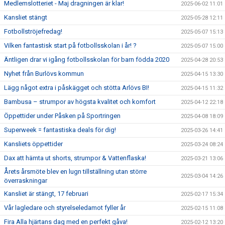
Medlemslotteriet - Maj dragningen är klar!
2025-06-02 11:01
Kansliet stängt
2025-05-28 12:11
Fotbollströjefredag!
2025-05-07 15:13
Vilken fantastisk start på fotbollsskolan i år! ?
2025-05-07 15:00
Äntligen drar vi igång fotbollsskolan för barn födda 2020
2025-04-28 20:53
Nyhet från Burlövs kommun
2025-04-15 13:30
Lägg något extra i påskägget och stötta Arlövs BI!
2025-04-15 11:32
Bambusa – strumpor av högsta kvalitet och komfort
2025-04-12 22:18
Öppettider under Påsken på Sportringen
2025-04-08 18:09
Superweek = fantastiska deals för dig!
2025-03-26 14:41
Kansliets öppettider
2025-03-24 08:24
Dax att hämta ut shorts, strumpor & Vattenflaska!
2025-03-21 13:06
Årets årsmöte blev en lugn tillställning utan större
2025-03-04 14:26
överraskningar
Kansliet är stängt, 17 februari
2025-02-17 15:34
Vår lagledare och styrelseledamot fyller år
2025-02-15 11:08
Fira Alla hjärtans dag med en perfekt gåva!
2025-02-12 13:20