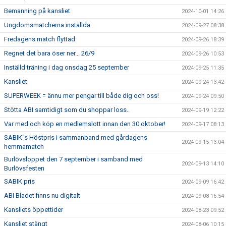
Bemanning på kansliet
2024-10-01 14:26
Ungdomsmatcherna inställda
2024-09-27 08:38
Fredagens match flyttad
2024-09-26 18:39
Regnet det bara öser ner... 26/9
2024-09-26 10:53
Inställd träning i dag onsdag 25 september
2024-09-25 11:35
Kansliet
2024-09-24 13:42
SUPERWEEK = ännu mer pengar till både dig och oss!
2024-09-24 09:50
Stötta ABI samtidigt som du shoppar loss..
2024-09-19 12:22
Var med och köp en medlemslott innan den 30 oktober!
2024-09-17 08:13
SABIK´s Höstpris i sammanband med gårdagens
2024-09-15 13:04
hemmamatch
Burlövsloppet den 7 september i samband med
2024-09-13 14:10
Burlövsfesten
SABIK pris
2024-09-09 16:42
ABI Bladet finns nu digitalt
2024-09-08 16:54
Kansliets öppettider
2024-08-23 09:52
Kansliet stängt
2024-08-06 10:15