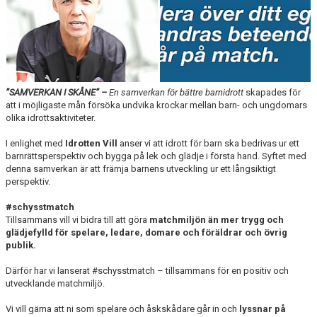
SABIK
KALENDER
GDPR
”SAMVERKAN I SKÅNE” –
En samverkan för bättre barnidrott
skapades för
MATCHER
att i möjligaste mån försöka undvika krockar mellan barn- och ungdomars
olika idrottsaktiviteter.
VÅRA KLUBBKLÄDER
I enlighet med
Idrotten Vill
anser vi att idrott för barn ska bedrivas ur ett
HITTA HIT
barnrättsperspektiv och bygga på lek och glädje i första hand. Syftet med
denna samverkan är att främja barnens utveckling ur ett långsiktigt
perspektiv.
#schysstmatch
Tillsammans vill vi bidra till att göra
matchmiljön än mer trygg och
glädjefylld för spelare, ledare, domare och föräldrar och övrig
publik.
Därför har vi lanserat #schysstmatch – tillsammans för en positiv och
utvecklande matchmiljö.
Vi vill gärna att ni som spelare och åskskådare går in och
lyssnar på