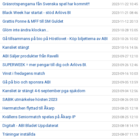
Gräsrotspengarna fån Svenska spel har kommit!!
2023-11-22 10:45
Black Week har startat - stöd Arlövs BI
2023-11-21 08:46
Grattis Ponne & MFF till SM Guldet
2023-11-12 20:13
Glöm inte ändra klockan…
2023-10-28 15:05
Gå tillsammans på bio på Höstlovet - Köp biljetterna av ABI
2023-10-26 10:02
Kansliet stängt
2023-10-16 14:56
ABI Säljer produkter från Ravelli
2023-09-27 12:10
SUPERWEEK = mer pengar till dig och Arlövs BI.
2023-09-26 12:46
Vinst i fredagens match
2023-09-16 10:03
Gå på bio och sponsra ABI
2023-09-05 13:59
Kansliet är stängt 4-6 september pga sjukdom
2023-09-04 12:56
SABIK utmärkelse hösten 2023
2023-08-26 09:53
Herrmatchen flyttad till Åkarp
2023-08-25 12:18
Kvällens Seniormatch spelas på Åkarp IP
2023-08-25 12:10
Digitalt - ABI Bladet Uppdaterat
2023-08-18 14:19
Träningar inställda
2023-08-07 11:13