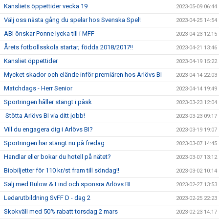
Kansliets öppettider vecka 19
2023-05-09 06:44
Välj oss nästa gång du spelar hos Svenska Spel!
2023-04-25 14:54
ABI önskar Ponne lycka till i MFF
2023-04-23 12:15
Årets fotbollsskola startar; födda 2018/2017!!
2023-04-21 13:46
Kansliet öppettider
2023-04-19 15:22
Mycket skador och elände inför premiären hos Arlövs BI
2023-04-14 22:03
Matchdags - Herr Senior
2023-04-14 19:49
Sportringen håller stängt i påsk
2023-03-23 12:04
Stötta Arlövs BI via ditt jobb!
2023-03-23 09:17
Vill du engagera dig i Arlövs BI?
2023-03-19 19:07
Sportringen har stängt nu på fredag
2023-03-07 14:45
Handlar eller bokar du hotell på nätet?
2023-03-07 13:12
Biobiljetter för 110 kr/st fram till söndag!!
2023-03-02 10:14
Sälj med Bülow & Lind och sponsra Arlövs BI
2023-02-27 13:53
Ledarutbildning SvFF D - dag 2
2023-02-25 22:23
Skokväll med 50% rabatt torsdag 2 mars
2023-02-23 14:17