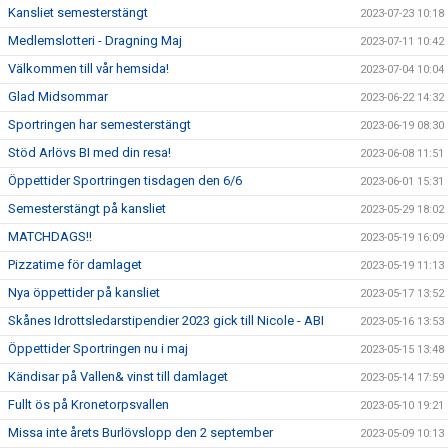
Kansliet semesterstängt
2023-07-23 10:18
Medlemslotteri - Dragning Maj
2023-07-11 10:42
Välkommen till vår hemsida!
2023-07-04 10:04
Glad Midsommar
2023-06-22 14:32
Sportringen har semesterstängt
2023-06-19 08:30
Stöd Arlövs BI med din resa!
2023-06-08 11:51
Öppettider Sportringen tisdagen den 6/6
2023-06-01 15:31
Semesterstängt på kansliet
2023-05-29 18:02
MATCHDAGS!!
2023-05-19 16:09
Pizzatime för damlaget
2023-05-19 11:13
Nya öppettider på kansliet
2023-05-17 13:52
Skånes Idrottsledarstipendier 2023 gick till Nicole - ABI
2023-05-16 13:53
Öppettider Sportringen nu i maj
2023-05-15 13:48
Kändisar på Vallen& vinst till damlaget
2023-05-14 17:59
Fullt ös på Kronetorpsvallen
2023-05-10 19:21
Missa inte årets Burlövslopp den 2 september
2023-05-09 10:13