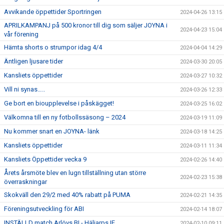
Avvikande öppettider Sportringen
2024-04-26 13:15
APRILKAMPANJ på 500 kronor till dig som säljer JOYNA i
2024-04-23 15:04
vår förening
Hämta shorts o strumpor idag 4/4
2024-04-04 14:29
Äntligen ljusare tider
2024-03-30 20:05
Kansliets öppettider
2024-03-27 10:32
Vill ni synas…..
2024-03-26 12:33
Ge bort en bioupplevelse i påskägget!
2024-03-25 16:02
Välkomna till en ny fotbollssäsong – 2024
2024-03-19 11:09
Nu kommer snart en JOYNA- länk
2024-03-18 14:25
Kansliets öppettider
2024-03-11 11:34
Kansliets Öppettider vecka 9
2024-02-26 14:40
Årets årsmöte blev en lugn tillställning utan större
2024-02-23 15:38
överraskningar
Skokväll den 29/2 med 40% rabatt på PUMA
2024-02-21 14:35
Föreningsutveckling för ABI
2024-02-14 18:07
INSTÄLLD match Arlövs BI - Häljarps IF
2024-02-10 09:11