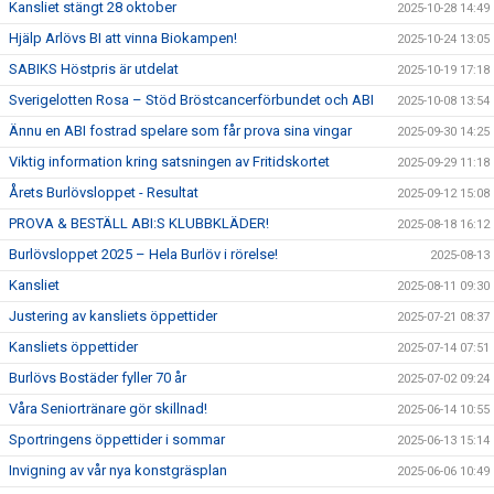
Kansliet stängt 28 oktober
2025-10-28 14:49
Hjälp Arlövs BI att vinna Biokampen!
2025-10-24 13:05
SABIKS Höstpris är utdelat
2025-10-19 17:18
Sverigelotten Rosa – Stöd Bröstcancerförbundet och ABI
2025-10-08 13:54
Ännu en ABI fostrad spelare som får prova sina vingar
2025-09-30 14:25
Viktig information kring satsningen av Fritidskortet
2025-09-29 11:18
Årets Burlövsloppet - Resultat
2025-09-12 15:08
PROVA & BESTÄLL ABI:S KLUBBKLÄDER!
2025-08-18 16:12
Burlövsloppet 2025 – Hela Burlöv i rörelse!
2025-08-13
Kansliet
2025-08-11 09:30
Justering av kansliets öppettider
2025-07-21 08:37
Kansliets öppettider
2025-07-14 07:51
Burlövs Bostäder fyller 70 år
2025-07-02 09:24
Våra Seniortränare gör skillnad!
2025-06-14 10:55
Sportringens öppettider i sommar
2025-06-13 15:14
Invigning av vår nya konstgräsplan
2025-06-06 10:49