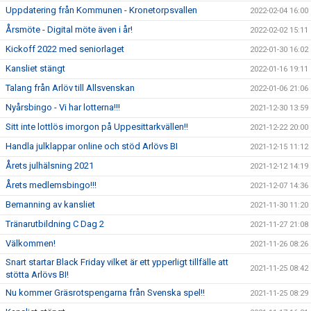
Uppdatering från Kommunen - Kronetorpsvallen
2022-02-04 16:00
Årsmöte - Digital möte även i år!
2022-02-02 15:11
Kickoff 2022 med seniorlaget
2022-01-30 16:02
Kansliet stängt
2022-01-16 19:11
Talang från Arlöv till Allsvenskan
2022-01-06 21:06
Nyårsbingo - Vi har lotterna!!!
2021-12-30 13:59
Sitt inte lottlös imorgon på Uppesittarkvällen!!
2021-12-22 20:00
Handla julklappar online och stöd Arlövs BI
2021-12-15 11:12
Årets julhälsning 2021
2021-12-12 14:19
Årets medlemsbingo!!!
2021-12-07 14:36
Bemanning av kansliet
2021-11-30 11:20
Tränarutbildning C Dag 2
2021-11-27 21:08
Välkommen!
2021-11-26 08:26
Snart startar Black Friday vilket är ett ypperligt tillfälle att
2021-11-25 08:42
stötta Arlövs BI!
Nu kommer Gräsrotspengarna från Svenska spel!!
2021-11-25 08:29