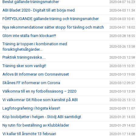
Beslut gällande träningsmatcher
2020-04-07 16:23
ABI Bladet 2020 - Digitalt till att börja med
2020-04-03 11:34
FÖRTYDLIGANDE gällande träning och träningsmatcher
2020-04-03 10:41
Nya rekommendationer sätter stopp för tävling och match
2020-04-01 18:02
Glöm inte ställa fram klockan!!!
2020-03-28 18:55
Träning är toppen i kombination med
2020-03-26 13:58
försiktighetsåtgärder...
Praktisk träningsväska....
2020-03-25 12:58
Träning sker som vanligt!
2020-03-19 10:31
Arlövs BI Informerar om Coronaviruset
2020-03-13 19:00
Skånes FF informerar om Corona
2020-03-12 09:57
Välkomna till en ny fotbollssäsong – 2020
2020-03-10 13:39
Vi välkomnar Git Riboe som kanslist på ABI
2020-02-25 13:12
Lagfotografering i högsta klass!!
2020-02-09 11:07
Köp biobiljetter i helgen - Stödj ABI samtidigt
2020-01-31 14:03
Ny rutin för beställning av Klubbkläder
2020-01-29 14:02
Vi kallar till årsmöte 13 februari
2020-01-17 14:08