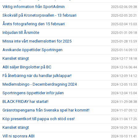
Viktig information från SportAdmin
2025-02-06 09:38
Skokväll på Kronetorpsvallen - 13 februari
2025-02-05 20:21
Årets fotografering den 15 februari
2025-02-04 15:03
Inbjudan till Årsmöte
2025-01-31 09:18
Missa inte vårt medlemslotteri för 2025
2025-01-28 15:59
Avvikande öppettider Sportringen
2025-01-14 09:13
Kansliet stängt
2024-12-17 18:18
ABI säljer Bingolotter på BC
2024-12-16 06:44
Få återbäring när du handlar julklappar!
2024-12-09 14:12
Medlemsbingo - Decemberdragning 2024
2024-12-05 15:33
Sportringens öppettider inför julen
2024-12-04 15:04
BLACK FRIDAY har startat!
2024-11-29 08:38
Gräsrotspengarna från Svenska spel har kommit!
2024-11-07 09:12
Köp presentkort till pappa och stöd oss!
2024-11-04 17:25
Kansliet stängt
2024-10-29 14:26
Vill ni sponsra ABI
2024-10-10 11:41