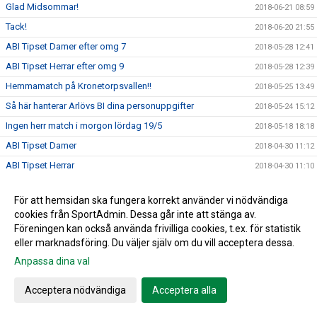
Glad Midsommar!
2018-06-21 08:59
Tack!
2018-06-20 21:55
ABI Tipset Damer efter omg 7
2018-05-28 12:41
ABI Tipset Herrar efter omg 9
2018-05-28 12:39
Hemmamatch på Kronetorpsvallen!!
2018-05-25 13:49
Så här hanterar Arlövs BI dina personuppgifter
2018-05-24 15:12
Ingen herr match i morgon lördag 19/5
2018-05-18 18:18
ABI Tipset Damer
2018-04-30 11:12
ABI Tipset Herrar
2018-04-30 11:10
Herrseniorer spelar hemma i kväll!
2018-04-23 14:52
För att hemsidan ska fungera korrekt använder vi nödvändiga
Hemma premiär för vårt Damlag!!!
2018-04-20 09:46
cookies från SportAdmin. Dessa går inte att stänga av.
Missa inte årets ABI cup den 30 juni
2018-04-17 10:52
Föreningen kan också använda frivilliga cookies, t.ex. för statistik
eller marknadsföring. Du väljer själv om du vill acceptera dessa.
Skånes Idrottsledare Stipendier-2018
2018-04-16 11:32
Anpassa dina val
Passa på att förnya garderob samt hemmet....
2018-04-11 09:56
Ett rykande färskt ABI blad....
2018-04-04 16:16
Acceptera nödvändiga
Acceptera alla
Jim Ringgenberg – ABI:s nytillsatta ungdomskoordinator.
2018-04-04 16:00