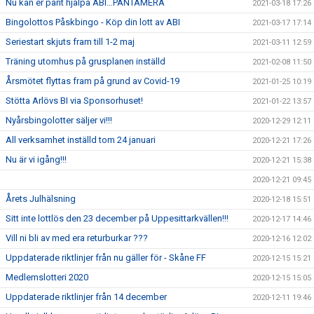
Nu kan er pant hjälpa ABI…PANTAMERA
2021-03-18 17:26
Bingolottos Påskbingo - Köp din lott av ABI
2021-03-17 17:14
Seriestart skjuts fram till 1-2 maj
2021-03-11 12:59
Träning utomhus på grusplanen inställd
2021-02-08 11:50
Årsmötet flyttas fram på grund av Covid-19
2021-01-25 10:19
Stötta Arlövs BI via Sponsorhuset!
2021-01-22 13:57
Nyårsbingolotter säljer vi!!!
2020-12-29 12:11
All verksamhet inställd tom 24 januari
2020-12-21 17:26
Nu är vi igång!!!
2020-12-21 15:38
2020-12-21 09:45
Årets Julhälsning
2020-12-18 15:51
Sitt inte lottlös den 23 december på Uppesittarkvällen!!!
2020-12-17 14:46
Vill ni bli av med era returburkar ???
2020-12-16 12:02
Uppdaterade riktlinjer från nu gäller för - Skåne FF
2020-12-15 15:21
Medlemslotteri 2020
2020-12-15 15:05
Uppdaterade riktlinjer från 14 december
2020-12-11 19:46