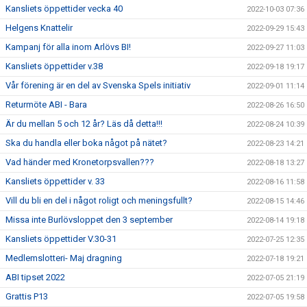
Kansliets öppettider vecka 40
2022-10-03 07:36
Helgens Knattelir
2022-09-29 15:43
Kampanj för alla inom Arlövs BI!
2022-09-27 11:03
Kansliets öppettider v.38
2022-09-18 19:17
Vår förening är en del av Svenska Spels initiativ
2022-09-01 11:14
Returmöte ABI - Bara
2022-08-26 16:50
Är du mellan 5 och 12 år? Läs då detta!!!
2022-08-24 10:39
Ska du handla eller boka något på nätet?
2022-08-23 14:21
Vad händer med Kronetorpsvallen???
2022-08-18 13:27
Kansliets öppettider v. 33
2022-08-16 11:58
Vill du bli en del i något roligt och meningsfullt?
2022-08-15 14:46
Missa inte Burlövsloppet den 3 september
2022-08-14 19:18
Kansliets öppettider V.30-31
2022-07-25 12:35
Medlemslotteri- Maj dragning
2022-07-18 19:21
ABI tipset 2022
2022-07-05 21:19
Grattis P13
2022-07-05 19:58