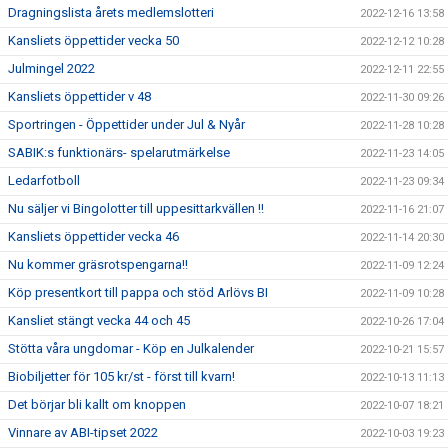
Dragningslista årets medlemslotteri
2022-12-16 13:58
Kansliets öppettider vecka 50
2022-12-12 10:28
Julmingel 2022
2022-12-11 22:55
Kansliets öppettider v 48
2022-11-30 09:26
Sportringen - Öppettider under Jul & Nyår
2022-11-28 10:28
SABIK:s funktionärs- spelarutmärkelse
2022-11-23 14:05
Ledarfotboll
2022-11-23 09:34
Nu säljer vi Bingolotter till uppesittarkvällen !!
2022-11-16 21:07
Kansliets öppettider vecka 46
2022-11-14 20:30
Nu kommer gräsrotspengarna!!
2022-11-09 12:24
Köp presentkort till pappa och stöd Arlövs BI
2022-11-09 10:28
Kansliet stängt vecka 44 och 45
2022-10-26 17:04
Stötta våra ungdomar - Köp en Julkalender
2022-10-21 15:57
Biobiljetter för 105 kr/st - först till kvarn!
2022-10-13 11:13
Det börjar bli kallt om knoppen
2022-10-07 18:21
Vinnare av ABI-tipset 2022
2022-10-03 19:23