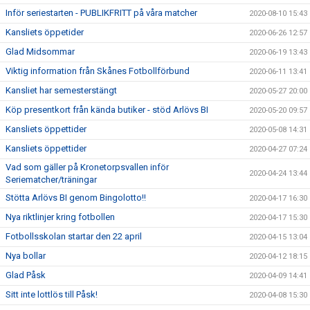
Inför seriestarten - PUBLIKFRITT på våra matcher
2020-08-10 15:43
Kansliets öppetider
2020-06-26 12:57
Glad Midsommar
2020-06-19 13:43
Viktig information från Skånes Fotbollförbund
2020-06-11 13:41
Kansliet har semesterstängt
2020-05-27 20:00
Köp presentkort från kända butiker - stöd Arlövs BI
2020-05-20 09:57
Kansliets öppettider
2020-05-08 14:31
Kansliets öppettider
2020-04-27 07:24
Vad som gäller på Kronetorpsvallen inför
2020-04-24 13:44
Seriematcher/träningar
Stötta Arlövs BI genom Bingolotto!!
2020-04-17 16:30
Nya riktlinjer kring fotbollen
2020-04-17 15:30
Fotbollsskolan startar den 22 april
2020-04-15 13:04
Nya bollar
2020-04-12 18:15
Glad Påsk
2020-04-09 14:41
Sitt inte lottlös till Påsk!
2020-04-08 15:30