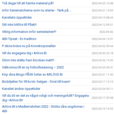
Två dagar till att hämta material på!!
2022-04-22 15:08
Inför Seriematcherna som nu startar - Tänk på....
2022-04-21 13:09
Kansliets öppettider
2022-04-19 08:44
Sitt inte lottlös till Påsk!!
2022-04-12 09:51
Viktig information inför seriestarten!!!
2022-04-06
ABI-Tipset - En tradition
2022-04-04 13:31
P-skiva krävs nu på Kronetorpsvallen
2022-04-02 09:44
Vill du engagera dig i Arlövs BI
2022-03-30 22:18
Glöm inte ställa fram klockan inatt!!!
2022-03-26 19:35
Välkomna till en ny fotbollssäsong – 2022
2022-03-23 09:31
Köp dina Bingo PÅSK lotter av ARLÖVS BI
2022-03-21 11:40
Biobiljetter för 99 kr/st i helgen - först till kvarn!
2022-03-17 13:19
Kansliet ändrar öppettider
2022-02-24 09:11
Vill du bli en del av något roligt och meningsfullt? Engagera
2022-02-17 09:58
dig i Arlövs BI!
Arlövs BI:s Medlemslotteri 2022 - Stötta våra ungdomar i
2022-02-10 14:55
ABI