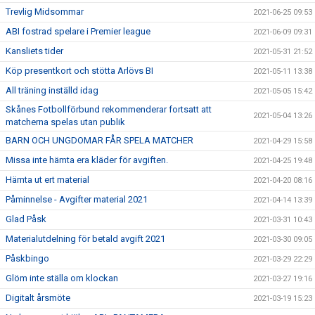
Trevlig Midsommar
2021-06-25 09:53
ABI fostrad spelare i Premier league
2021-06-09 09:31
Kansliets tider
2021-05-31 21:52
Köp presentkort och stötta Arlövs BI
2021-05-11 13:38
All träning inställd idag
2021-05-05 15:42
Skånes Fotbollförbund rekommenderar fortsatt att
2021-05-04 13:26
matcherna spelas utan publik
BARN OCH UNGDOMAR FÅR SPELA MATCHER
2021-04-29 15:58
Missa inte hämta era kläder för avgiften.
2021-04-25 19:48
Hämta ut ert material
2021-04-20 08:16
Påminnelse - Avgifter material 2021
2021-04-14 13:39
Glad Påsk
2021-03-31 10:43
Materialutdelning för betald avgift 2021
2021-03-30 09:05
Påskbingo
2021-03-29 22:29
Glöm inte ställa om klockan
2021-03-27 19:16
Digitalt årsmöte
2021-03-19 15:23