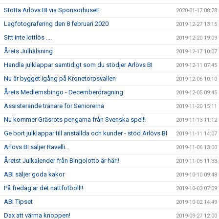
Stötta Arlövs BI via Sponsorhuset!
2020-01-17 08:28
Lagfotografering den 8 februari 2020
2019-12-27 13:15
Sitt inte lottlös ....
2019-12-20 19:09
Årets Julhälsning
2019-12-17 10:07
Handla julklappar samtidigt som du stödjer Arlövs BI
2019-12-11 07:45
Nu är bygget igång på Kronetorpsvallen
2019-12-06 10:10
Årets Medlemsbingo - Decemberdragning
2019-12-05 09:45
Assisterande tränare för Seniorerna
2019-11-20 15:11
Nu kommer Gräsrots pengarna från Svenska spel!!
2019-11-13 11:12
Ge bort julklappar till anställda och kunder - stöd Arlövs BI
2019-11-11 14:07
Arlövs BI säljer Ravelli...
2019-11-06 13:00
Åretst Julkalender från Bingolotto är här!!
2019-11-05 11:33
ABI säljer goda kakor
2019-10-10 09:48
På fredag är det nattfotboll!!
2019-10-03 07:09
ABI Tipset
2019-10-02 14:49
Dax att värma knoppen!
2019-09-27 12:00