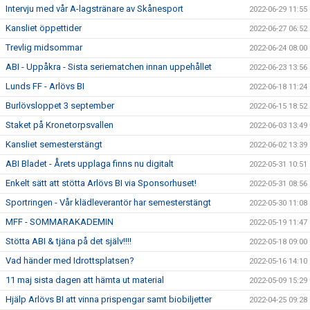
Intervju med vår A-lagstränare av Skånesport
2022-06-29 11:55
Kansliet öppettider
2022-06-27 06:52
Trevlig midsommar
2022-06-24 08:00
ABI - Uppåkra - Sista seriematchen innan uppehållet
2022-06-23 13:56
Lunds FF - Arlövs BI
2022-06-18 11:24
Burlövsloppet 3 september
2022-06-15 18:52
Staket på Kronetorpsvallen
2022-06-03 13:49
Kansliet semesterstängt
2022-06-02 13:39
ABI Bladet - Årets upplaga finns nu digitalt
2022-05-31 10:51
Enkelt sätt att stötta Arlövs BI via Sponsorhuset!
2022-05-31 08:56
Sportringen - Vår klädleverantör har semesterstängt
2022-05-30 11:08
MFF - SOMMARAKADEMIN
2022-05-19 11:47
Stötta ABI & tjäna på det själv!!!!
2022-05-18 09:00
Vad händer med Idrottsplatsen?
2022-05-16 14:10
11 maj sista dagen att hämta ut material
2022-05-09 15:29
Hjälp Arlövs BI att vinna prispengar samt biobiljetter
2022-04-25 09:28