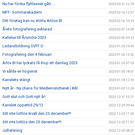
Nu har första flyttlasset gått.....
2023-02-21 16:39
MFF- Sommarakademi
2023-02-16 12:57
Ditt företag kan nu stötta Arlövs BI
2023-02-16 10:43
Årets fotografering avklarad
2023-02-07 14:08
Kallelse till Årsmöte 2023
2023-02-06 09:53
Ledarutbildning SVFF D
2023-01-29 19:49
Fotografering den 4 februari
2023-01-26 13:26
Arlöv BI har lyckats få ihop ett damlag 2023
2023-01-24 07:53
Vi sålde en högvinst
2023-01-20 18:07
Kansliets stängt
2023-01-18 12:33
Nytt år - Ny chans för Medlemslotteriet i ABI
2023-01-03 12:24
Gott slut och Gott nytt år!
2022-12-31 10:21
Kansliet öppettid 29/12
2022-12-29 09:44
Sitt inte lottlös ikväll den 23 december!!!
2022-12-23 11:30
Sitt inte lottlös den 23 december!!!
2022-12-20 11:37
Julhälsning
2022-12-20 08:27