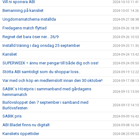
Vill ni sponsra ABI
2024-10-10 11:41
Bemanning på kansliet
2024-10-01 14:26
Ungdomsmatcherna inställda
2024-09-27 08:38
Fredagens match flyttad
2024-09-26 18:39
Regnet det bara öser ner... 26/9
2024-09-26 10:53
Inställd träning i dag onsdag 25 september
2024-09-25 11:35
Kansliet
2024-09-24 13:42
SUPERWEEK = ännu mer pengar till både dig och oss!
2024-09-24 09:50
Stötta ABI samtidigt som du shoppar loss..
2024-09-19 12:22
Var med och köp en medlemslott innan den 30 oktober!
2024-09-17 08:13
SABIK´s Höstpris i sammanband med gårdagens
2024-09-15 13:04
hemmamatch
Burlövsloppet den 7 september i samband med
2024-09-13 14:10
Burlövsfesten
SABIK pris
2024-09-09 16:42
ABI Bladet finns nu digitalt
2024-09-08 16:54
Kansliets öppettider
2024-08-23 09:52