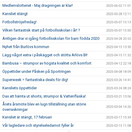
Medlemslotteriet - Maj dragningen är klar!
2025-06-02 11:01
Kansliet stängt
2025-05-28 12:11
Fotbollströjefredag!
2025-05-07 15:13
Vilken fantastisk start på fotbollsskolan i år! ?
2025-05-07 15:00
Äntligen drar vi igång fotbollsskolan för barn födda 2020
2025-04-28 20:53
Nyhet från Burlövs kommun
2025-04-15 13:30
Lägg något extra i påskägget och stötta Arlövs BI!
2025-04-15 11:32
Bambusa – strumpor av högsta kvalitet och komfort
2025-04-12 22:18
Öppettider under Påsken på Sportringen
2025-04-08 18:09
Superweek = fantastiska deals för dig!
2025-03-26 14:41
Kansliets öppettider
2025-03-24 08:24
Dax att hämta ut shorts, strumpor & Vattenflaska!
2025-03-21 13:06
Årets årsmöte blev en lugn tillställning utan större
2025-03-04 14:26
överraskningar
Kansliet är stängt, 17 februari
2025-02-17 15:34
Vår lagledare och styrelseledamot fyller år
2025-02-15 11:08