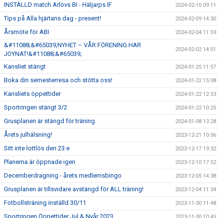
INSTÄLLD match Arlövs BI - Häljarps IF
2024-02-10 09:11
Tips på Alla hjärtans dag - present!
2024-02-09 14:30
Årsmöte för ABI
2024-02-04 11:59
&#11088;&#65039;NYHET – VÅR FÖRENING HAR
2024-02-02 14:01
JOYNAT!&#11088;&#65039;
Kansliet stängt
2024-01-25 11:57
Boka din semesterresa och stötta oss!
2024-01-22 15:08
Kansliets öppettider
2024-01-22 12:53
Sportringen stängt 3/2
2024-01-22 10:25
Grusplanen är stängd för träning
2024-01-08 13:28
Årets julhälsning!
2023-12-21 10:06
Sitt inte lottlös den 23:e
2023-12-17 19:32
Planerna är öppnade igen
2023-12-10 17:52
Decemberdragning - årets medlemsbingo
2023-12-05 14:38
Grusplanen är tillsvidare avstängd för ALL träning!
2023-12-04 11:34
Fotbollsträning inställd 30/11
2023-11-30 11:48
Sportringen Öppettider Jul & Nyår 2023
2023-11-30 10:45