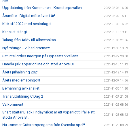
ABI
Uppdatering från Kommunen - Kronetorpsvallen
2022-02-04 16:00
Årsmöte - Digital möte även i år!
2022-02-02 15:11
Kickoff 2022 med seniorlaget
2022-01-30 16:02
Kansliet stängt
2022-01-16 19:11
Talang från Arlöv till Allsvenskan
2022-01-06 21:06
Nyårsbingo - Vi har lotterna!!!
2021-12-30 13:59
Sitt inte lottlös imorgon på Uppesittarkvällen!!
2021-12-22 20:00
Handla julklappar online och stöd Arlövs BI
2021-12-15 11:12
Årets julhälsning 2021
2021-12-12 14:19
Årets medlemsbingo!!!
2021-12-07 14:36
Bemanning av kansliet
2021-11-30 11:20
Tränarutbildning C Dag 2
2021-11-27 21:08
Välkommen!
2021-11-26 08:26
Snart startar Black Friday vilket är ett ypperligt tillfälle att
2021-11-25 08:42
stötta Arlövs BI!
Nu kommer Gräsrotspengarna från Svenska spel!!
2021-11-25 08:29