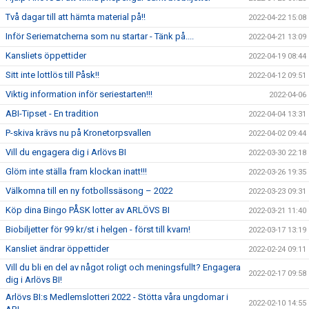
Två dagar till att hämta material på!!
2022-04-22 15:08
Inför Seriematcherna som nu startar - Tänk på....
2022-04-21 13:09
Kansliets öppettider
2022-04-19 08:44
Sitt inte lottlös till Påsk!!
2022-04-12 09:51
Viktig information inför seriestarten!!!
2022-04-06
ABI-Tipset - En tradition
2022-04-04 13:31
P-skiva krävs nu på Kronetorpsvallen
2022-04-02 09:44
Vill du engagera dig i Arlövs BI
2022-03-30 22:18
Glöm inte ställa fram klockan inatt!!!
2022-03-26 19:35
Välkomna till en ny fotbollssäsong – 2022
2022-03-23 09:31
Köp dina Bingo PÅSK lotter av ARLÖVS BI
2022-03-21 11:40
Biobiljetter för 99 kr/st i helgen - först till kvarn!
2022-03-17 13:19
Kansliet ändrar öppettider
2022-02-24 09:11
Vill du bli en del av något roligt och meningsfullt? Engagera
2022-02-17 09:58
dig i Arlövs BI!
Arlövs BI:s Medlemslotteri 2022 - Stötta våra ungdomar i
2022-02-10 14:55