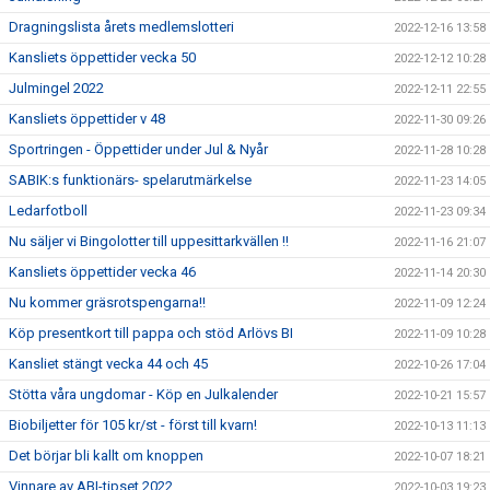
Dragningslista årets medlemslotteri
2022-12-16 13:58
Kansliets öppettider vecka 50
2022-12-12 10:28
Julmingel 2022
2022-12-11 22:55
Kansliets öppettider v 48
2022-11-30 09:26
Sportringen - Öppettider under Jul & Nyår
2022-11-28 10:28
SABIK:s funktionärs- spelarutmärkelse
2022-11-23 14:05
Ledarfotboll
2022-11-23 09:34
Nu säljer vi Bingolotter till uppesittarkvällen !!
2022-11-16 21:07
Kansliets öppettider vecka 46
2022-11-14 20:30
Nu kommer gräsrotspengarna!!
2022-11-09 12:24
Köp presentkort till pappa och stöd Arlövs BI
2022-11-09 10:28
Kansliet stängt vecka 44 och 45
2022-10-26 17:04
Stötta våra ungdomar - Köp en Julkalender
2022-10-21 15:57
Biobiljetter för 105 kr/st - först till kvarn!
2022-10-13 11:13
Det börjar bli kallt om knoppen
2022-10-07 18:21
Vinnare av ABI-tipset 2022
2022-10-03 19:23