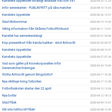
Kansliets öppettider tillfälligt ändrade V40 och V41
2020-09-22 12:23
Inför seriestarten - PUBLIKFRITT på våra matcher
2020-08-10 15:43
Kansliets öppetider
2020-06-26 12:57
Glad Midsommar
2020-06-19 13:43
Viktig information från Skånes Fotbollförbund
2020-06-11 13:41
Kansliet har semesterstängt
2020-05-27 20:00
Köp presentkort från kända butiker - stöd Arlövs BI
2020-05-20 09:57
Kansliets öppettider
2020-05-08 14:31
Kansliets öppettider
2020-04-27 07:24
Vad som gäller på Kronetorpsvallen inför
2020-04-24 13:44
Seriematcher/träningar
Stötta Arlövs BI genom Bingolotto!!
2020-04-17 16:30
Nya riktlinjer kring fotbollen
2020-04-17 15:30
Fotbollsskolan startar den 22 april
2020-04-15 13:04
Nya bollar
2020-04-12 18:15
Glad Påsk
2020-04-09 14:41
Sitt inte lottlös till Påsk!
2020-04-08 15:30