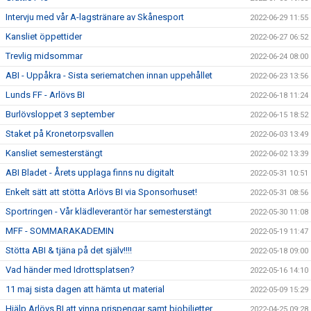
Intervju med vår A-lagstränare av Skånesport
2022-06-29 11:55
Kansliet öppettider
2022-06-27 06:52
Trevlig midsommar
2022-06-24 08:00
ABI - Uppåkra - Sista seriematchen innan uppehållet
2022-06-23 13:56
Lunds FF - Arlövs BI
2022-06-18 11:24
Burlövsloppet 3 september
2022-06-15 18:52
Staket på Kronetorpsvallen
2022-06-03 13:49
Kansliet semesterstängt
2022-06-02 13:39
ABI Bladet - Årets upplaga finns nu digitalt
2022-05-31 10:51
Enkelt sätt att stötta Arlövs BI via Sponsorhuset!
2022-05-31 08:56
Sportringen - Vår klädleverantör har semesterstängt
2022-05-30 11:08
MFF - SOMMARAKADEMIN
2022-05-19 11:47
Stötta ABI & tjäna på det själv!!!!
2022-05-18 09:00
Vad händer med Idrottsplatsen?
2022-05-16 14:10
11 maj sista dagen att hämta ut material
2022-05-09 15:29
Hjälp Arlövs BI att vinna prispengar samt biobiljetter
2022-04-25 09:28