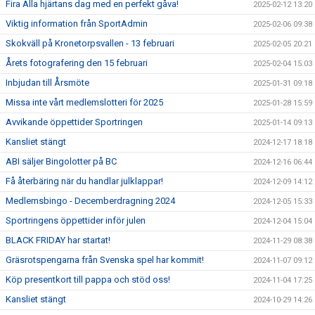
Fira Alla hjärtans dag med en perfekt gåva!
2025-02-12 13:20
Viktig information från SportAdmin
2025-02-06 09:38
Skokväll på Kronetorpsvallen - 13 februari
2025-02-05 20:21
Årets fotografering den 15 februari
2025-02-04 15:03
Inbjudan till Årsmöte
2025-01-31 09:18
Missa inte vårt medlemslotteri för 2025
2025-01-28 15:59
Avvikande öppettider Sportringen
2025-01-14 09:13
Kansliet stängt
2024-12-17 18:18
ABI säljer Bingolotter på BC
2024-12-16 06:44
Få återbäring när du handlar julklappar!
2024-12-09 14:12
Medlemsbingo - Decemberdragning 2024
2024-12-05 15:33
Sportringens öppettider inför julen
2024-12-04 15:04
BLACK FRIDAY har startat!
2024-11-29 08:38
Gräsrotspengarna från Svenska spel har kommit!
2024-11-07 09:12
Köp presentkort till pappa och stöd oss!
2024-11-04 17:25
Kansliet stängt
2024-10-29 14:26