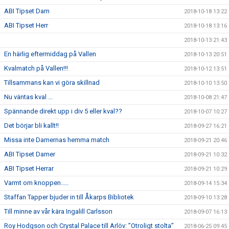
ABI Tipset Dam
2018-10-18 13:22
ABI Tipset Herr
2018-10-18 13:16
2018-10-13 21:43
En härlig eftermiddag på Vallen
2018-10-13 20:51
Kvalmatch på Vallen!!!
2018-10-12 13:51
Tillsammans kan vi göra skillnad
2018-10-10 13:50
Nu väntas kval ...
2018-10-08 21:47
Spännande direkt upp i div 5 eller kval??
2018-10-07 10:27
Det börjar bli kallt!!
2018-09-27 16:21
Missa inte Damernas hemma match
2018-09-21 20:46
ABI Tipset Damer
2018-09-21 10:32
ABI Tipset Herrar
2018-09-21 10:29
Varmt om knoppen.....
2018-09-14 15:34
Staffan Tapper bjuder in till Åkarps Bibliotek
2018-09-10 13:28
Till minne av vår kära Ingalill Carlsson
2018-09-07 16:13
Roy Hodgson och Crystal Palace till Arlöv: ”Otroligt stolta”
2018-06-25 09:45