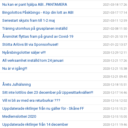
Nu kan er pant hjälpa ABI…PANTAMERA
2021-03-18 17:26
Bingolottos Påskbingo - Köp din lott av ABI
2021-03-17 17:14
Seriestart skjuts fram till 1-2 maj
2021-03-11 12:59
Träning utomhus på grusplanen inställd
2021-02-08 11:50
Årsmötet flyttas fram på grund av Covid-19
2021-01-25 10:19
Stötta Arlövs BI via Sponsorhuset!
2021-01-22 13:57
Nyårsbingolotter säljer vi!!!
2020-12-29 12:11
All verksamhet inställd tom 24 januari
2020-12-21 17:26
Nu är vi igång!!!
2020-12-21 15:38
2020-12-21 09:45
Årets Julhälsning
2020-12-18 15:51
Sitt inte lottlös den 23 december på Uppesittarkvällen!!!
2020-12-17 14:46
Vill ni bli av med era returburkar ???
2020-12-16 12:02
Uppdaterade riktlinjer från nu gäller för - Skåne FF
2020-12-15 15:21
Medlemslotteri 2020
2020-12-15 15:05
Uppdaterade riktlinjer från 14 december
2020-12-11 19:46