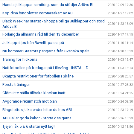
Handla julklappar samtidigt som du stödjer Arlövs BI
2020-12-09 17:36
Köp dina bingolotter coronasäkert av ABI
2020-11-27 19:02
Black Week har startat - Shoppa billiga Julklappar och stöd
2020-11-23 15:09
Arlövs BI
Förlängda allmänna råd till den 13 december
2020-11-17 17:15
Julklappstips från Ravelli- passa på
2020-11-10 11:14
Nu kommer Gräsrots pengarna från Svenska spel!!
2020-11-10 10:13
Träning för flickorna
2020-11-03 19:47
Nattfotbollen på fredagar på Lillevång - INSTÄLLD
2020-11-03 15:14
Skärpta restriktioner för fotbollen i Skåne
2020-10-28 20:57
Första träningen
2020-10-27 23:32
Glöm inte ställa tillbaka klockan inatt
2020-10-24 21:15
Avgörande returmatch mot 5:an
2020-10-24 09:30
Bingolottos julkalender hittar du hos ABI
2020-10-23 17:19
ABI Säljer goda kakor - Stötta oss gärna
2020-10-16 13:23
Tjejer i åk 5 & 6 startar nytt lag!!
2020-10-12 11:56