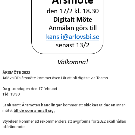
SABIK
KALENDER
GDPR
MATCHER
VÅRA KLUBBKLÄDER
HITTA HIT
ÅRSMÖTE 2022
Arlövs BI’s årsmöte kommer även i år att bli digitalt via Teams.
Dag
: torsdagen den 17 februari
Tid
: 18:30
Länk
samt
Årsmötes
handlingar
kommer att
skickas
ut
dagen
innan
mötet
till de som anmält sig.
Styrelsen kommer att rekommendera att avgifterna för 2022 skall hållas
oförändrade.