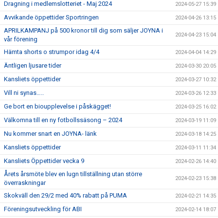
Dragning i medlemslotteriet - Maj 2024
2024-05-27 15:39
Avvikande öppettider Sportringen
2024-04-26 13:15
APRILKAMPANJ på 500 kronor till dig som säljer JOYNA i
2024-04-23 15:04
vår förening
Hämta shorts o strumpor idag 4/4
2024-04-04 14:29
Äntligen ljusare tider
2024-03-30 20:05
Kansliets öppettider
2024-03-27 10:32
Vill ni synas…..
2024-03-26 12:33
Ge bort en bioupplevelse i påskägget!
2024-03-25 16:02
Välkomna till en ny fotbollssäsong – 2024
2024-03-19 11:09
Nu kommer snart en JOYNA- länk
2024-03-18 14:25
Kansliets öppettider
2024-03-11 11:34
Kansliets Öppettider vecka 9
2024-02-26 14:40
Årets årsmöte blev en lugn tillställning utan större
2024-02-23 15:38
överraskningar
Skokväll den 29/2 med 40% rabatt på PUMA
2024-02-21 14:35
Föreningsutveckling för ABI
2024-02-14 18:07