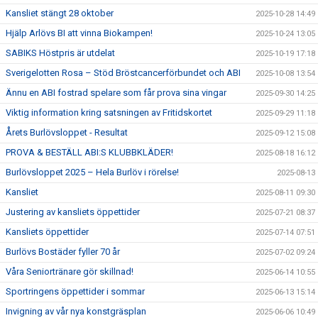
Kansliet stängt 28 oktober
2025-10-28 14:49
Hjälp Arlövs BI att vinna Biokampen!
2025-10-24 13:05
SABIKS Höstpris är utdelat
2025-10-19 17:18
Sverigelotten Rosa – Stöd Bröstcancerförbundet och ABI
2025-10-08 13:54
Ännu en ABI fostrad spelare som får prova sina vingar
2025-09-30 14:25
Viktig information kring satsningen av Fritidskortet
2025-09-29 11:18
Årets Burlövsloppet - Resultat
2025-09-12 15:08
PROVA & BESTÄLL ABI:S KLUBBKLÄDER!
2025-08-18 16:12
Burlövsloppet 2025 – Hela Burlöv i rörelse!
2025-08-13
Kansliet
2025-08-11 09:30
Justering av kansliets öppettider
2025-07-21 08:37
Kansliets öppettider
2025-07-14 07:51
Burlövs Bostäder fyller 70 år
2025-07-02 09:24
Våra Seniortränare gör skillnad!
2025-06-14 10:55
Sportringens öppettider i sommar
2025-06-13 15:14
Invigning av vår nya konstgräsplan
2025-06-06 10:49