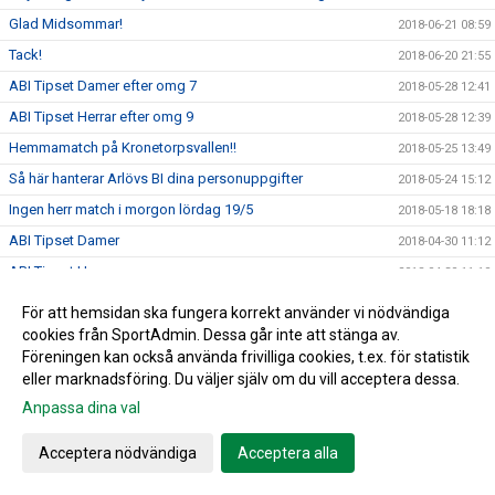
Glad Midsommar!
2018-06-21 08:59
Tack!
2018-06-20 21:55
ABI Tipset Damer efter omg 7
2018-05-28 12:41
ABI Tipset Herrar efter omg 9
2018-05-28 12:39
Hemmamatch på Kronetorpsvallen!!
2018-05-25 13:49
Så här hanterar Arlövs BI dina personuppgifter
2018-05-24 15:12
Ingen herr match i morgon lördag 19/5
2018-05-18 18:18
ABI Tipset Damer
2018-04-30 11:12
ABI Tipset Herrar
2018-04-30 11:10
Herrseniorer spelar hemma i kväll!
2018-04-23 14:52
För att hemsidan ska fungera korrekt använder vi nödvändiga
Hemma premiär för vårt Damlag!!!
cookies från SportAdmin. Dessa går inte att stänga av.
2018-04-20 09:46
Föreningen kan också använda frivilliga cookies, t.ex. för statistik
Missa inte årets ABI cup den 30 juni
2018-04-17 10:52
eller marknadsföring. Du väljer själv om du vill acceptera dessa.
Skånes Idrottsledare Stipendier-2018
2018-04-16 11:32
Anpassa dina val
Passa på att förnya garderob samt hemmet....
2018-04-11 09:56
Acceptera nödvändiga
Acceptera alla
Ett rykande färskt ABI blad....
2018-04-04 16:16
Jim Ringgenberg – ABI:s nytillsatta ungdomskoordinator.
2018-04-04 16:00