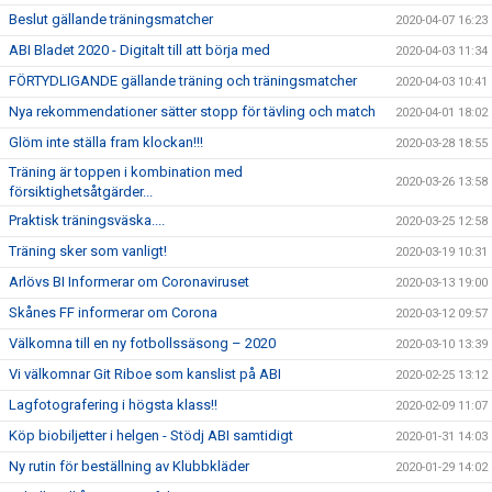
Beslut gällande träningsmatcher
2020-04-07 16:23
ABI Bladet 2020 - Digitalt till att börja med
2020-04-03 11:34
FÖRTYDLIGANDE gällande träning och träningsmatcher
2020-04-03 10:41
Nya rekommendationer sätter stopp för tävling och match
2020-04-01 18:02
Glöm inte ställa fram klockan!!!
2020-03-28 18:55
Träning är toppen i kombination med
2020-03-26 13:58
försiktighetsåtgärder...
Praktisk träningsväska....
2020-03-25 12:58
Träning sker som vanligt!
2020-03-19 10:31
Arlövs BI Informerar om Coronaviruset
2020-03-13 19:00
Skånes FF informerar om Corona
2020-03-12 09:57
Välkomna till en ny fotbollssäsong – 2020
2020-03-10 13:39
Vi välkomnar Git Riboe som kanslist på ABI
2020-02-25 13:12
Lagfotografering i högsta klass!!
2020-02-09 11:07
Köp biobiljetter i helgen - Stödj ABI samtidigt
2020-01-31 14:03
Ny rutin för beställning av Klubbkläder
2020-01-29 14:02