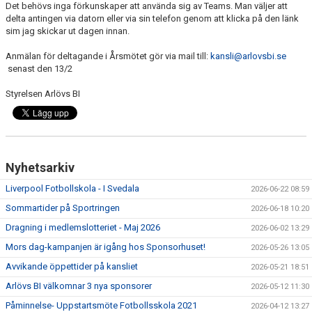
Det behövs inga förkunskaper att använda sig av Teams. Man väljer att
delta antingen via datorn eller via sin telefon genom att klicka på den länk
sim jag skickar ut dagen innan.
Anmälan för deltagande i Årsmötet gör via mail till:
kansli@arlovsbi.se
senast den 13/2
Styrelsen Arlövs BI
Nyhetsarkiv
Liverpool Fotbollskola - I Svedala
2026-06-22 08:59
Sommartider på Sportringen
2026-06-18 10:20
Dragning i medlemslotteriet - Maj 2026
2026-06-02 13:29
Mors dag-kampanjen är igång hos Sponsorhuset!
2026-05-26 13:05
Avvikande öppettider på kansliet
2026-05-21 18:51
Arlövs BI välkomnar 3 nya sponsorer
2026-05-12 11:30
Påminnelse- Uppstartsmöte Fotbollsskola 2021
2026-04-12 13:27