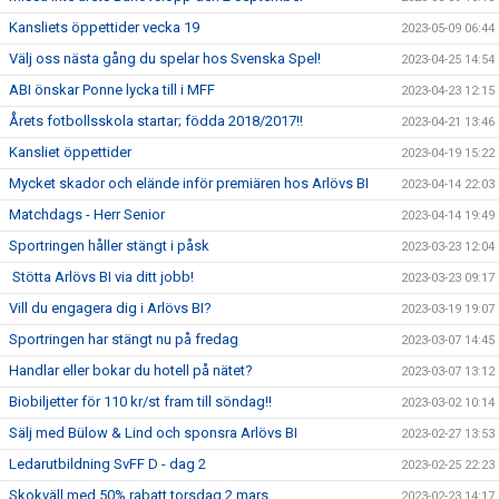
Kansliets öppettider vecka 19
2023-05-09 06:44
Välj oss nästa gång du spelar hos Svenska Spel!
2023-04-25 14:54
ABI önskar Ponne lycka till i MFF
2023-04-23 12:15
Årets fotbollsskola startar; födda 2018/2017!!
2023-04-21 13:46
Kansliet öppettider
2023-04-19 15:22
Mycket skador och elände inför premiären hos Arlövs BI
2023-04-14 22:03
Matchdags - Herr Senior
2023-04-14 19:49
Sportringen håller stängt i påsk
2023-03-23 12:04
Stötta Arlövs BI via ditt jobb!
2023-03-23 09:17
Vill du engagera dig i Arlövs BI?
2023-03-19 19:07
Sportringen har stängt nu på fredag
2023-03-07 14:45
Handlar eller bokar du hotell på nätet?
2023-03-07 13:12
Biobiljetter för 110 kr/st fram till söndag!!
2023-03-02 10:14
Sälj med Bülow & Lind och sponsra Arlövs BI
2023-02-27 13:53
Ledarutbildning SvFF D - dag 2
2023-02-25 22:23
Skokväll med 50% rabatt torsdag 2 mars
2023-02-23 14:17