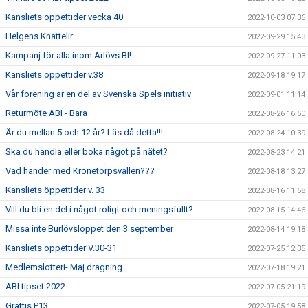
Kansliets öppettider vecka 40
2022-10-03 07:36
Helgens Knattelir
2022-09-29 15:43
Kampanj för alla inom Arlövs BI!
2022-09-27 11:03
Kansliets öppettider v.38
2022-09-18 19:17
Vår förening är en del av Svenska Spels initiativ
2022-09-01 11:14
Returmöte ABI - Bara
2022-08-26 16:50
Är du mellan 5 och 12 år? Läs då detta!!!
2022-08-24 10:39
Ska du handla eller boka något på nätet?
2022-08-23 14:21
Vad händer med Kronetorpsvallen???
2022-08-18 13:27
Kansliets öppettider v. 33
2022-08-16 11:58
Vill du bli en del i något roligt och meningsfullt?
2022-08-15 14:46
Missa inte Burlövsloppet den 3 september
2022-08-14 19:18
Kansliets öppettider V.30-31
2022-07-25 12:35
Medlemslotteri- Maj dragning
2022-07-18 19:21
ABI tipset 2022
2022-07-05 21:19
Grattis P13
2022-07-05 19:58