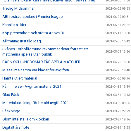
”Utan våra lokaler kan vi inte bedriva någon verksamhet”
2021-06-30 11:58
Trevlig Midsommar
2021-06-25 09:53
ABI fostrad spelare i Premier league
2021-06-09 09:31
Kansliets tider
2021-05-31 21:52
Köp presentkort och stötta Arlövs BI
2021-05-11 13:38
All träning inställd idag
2021-05-05 15:42
Skånes Fotbollförbund rekommenderar fortsatt att
2021-05-04 13:26
matcherna spelas utan publik
BARN OCH UNGDOMAR FÅR SPELA MATCHER
2021-04-29 15:58
Missa inte hämta era kläder för avgiften.
2021-04-25 19:48
Hämta ut ert material
2021-04-20 08:16
Påminnelse - Avgifter material 2021
2021-04-14 13:39
Glad Påsk
2021-03-31 10:43
Materialutdelning för betald avgift 2021
2021-03-30 09:05
Påskbingo
2021-03-29 22:29
Glöm inte ställa om klockan
2021-03-27 19:16
Digitalt årsmöte
2021-03-19 15:23