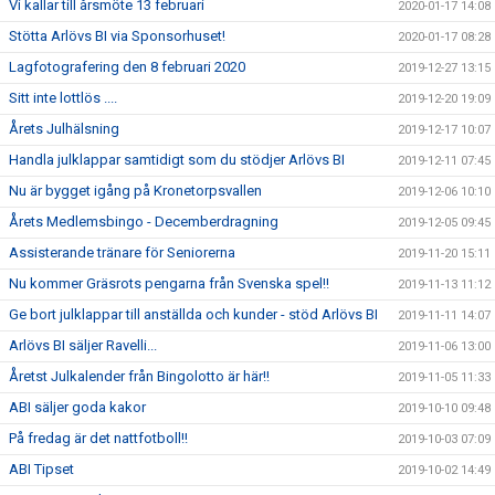
Vi kallar till årsmöte 13 februari
2020-01-17 14:08
Stötta Arlövs BI via Sponsorhuset!
2020-01-17 08:28
Lagfotografering den 8 februari 2020
2019-12-27 13:15
Sitt inte lottlös ....
2019-12-20 19:09
Årets Julhälsning
2019-12-17 10:07
Handla julklappar samtidigt som du stödjer Arlövs BI
2019-12-11 07:45
Nu är bygget igång på Kronetorpsvallen
2019-12-06 10:10
Årets Medlemsbingo - Decemberdragning
2019-12-05 09:45
Assisterande tränare för Seniorerna
2019-11-20 15:11
Nu kommer Gräsrots pengarna från Svenska spel!!
2019-11-13 11:12
Ge bort julklappar till anställda och kunder - stöd Arlövs BI
2019-11-11 14:07
Arlövs BI säljer Ravelli...
2019-11-06 13:00
Åretst Julkalender från Bingolotto är här!!
2019-11-05 11:33
ABI säljer goda kakor
2019-10-10 09:48
På fredag är det nattfotboll!!
2019-10-03 07:09
ABI Tipset
2019-10-02 14:49