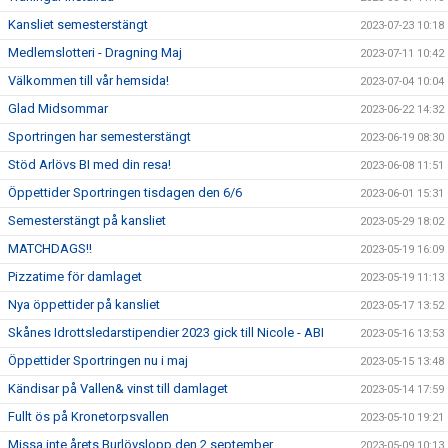
Kansliet semesterstängt
2023-07-23 10:18
Medlemslotteri - Dragning Maj
2023-07-11 10:42
Välkommen till vår hemsida!
2023-07-04 10:04
Glad Midsommar
2023-06-22 14:32
Sportringen har semesterstängt
2023-06-19 08:30
Stöd Arlövs BI med din resa!
2023-06-08 11:51
Öppettider Sportringen tisdagen den 6/6
2023-06-01 15:31
Semesterstängt på kansliet
2023-05-29 18:02
MATCHDAGS!!
2023-05-19 16:09
Pizzatime för damlaget
2023-05-19 11:13
Nya öppettider på kansliet
2023-05-17 13:52
Skånes Idrottsledarstipendier 2023 gick till Nicole - ABI
2023-05-16 13:53
Öppettider Sportringen nu i maj
2023-05-15 13:48
Kändisar på Vallen& vinst till damlaget
2023-05-14 17:59
Fullt ös på Kronetorpsvallen
2023-05-10 19:21
Missa inte årets Burlövslopp den 2 september
2023-05-09 10:13