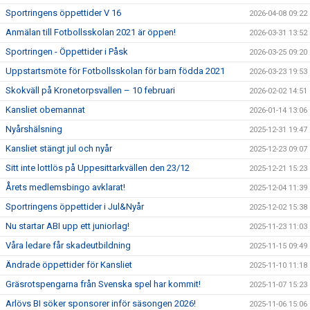
Sportringens öppettider V 16
2026-04-08 09:22
Anmälan till Fotbollsskolan 2021 är öppen!
2026-03-31 13:52
Sportringen - Öppettider i Påsk
2026-03-25 09:20
Uppstartsmöte för Fotbollsskolan för barn födda 2021
2026-03-23 19:53
Skokväll på Kronetorpsvallen – 10 februari
2026-02-02 14:51
Kansliet obemannat
2026-01-14 13:06
Nyårshälsning
2025-12-31 19:47
Kansliet stängt jul och nyår
2025-12-23 09:07
Sitt inte lottlös på Uppesittarkvällen den 23/12
2025-12-21 15:23
Årets medlemsbingo avklarat!
2025-12-04 11:39
Sportringens öppettider i Jul&Nyår
2025-12-02 15:38
Nu startar ABI upp ett juniorlag!
2025-11-23 11:03
Våra ledare får skadeutbildning
2025-11-15 09:49
Ändrade öppettider för Kansliet
2025-11-10 11:18
Gräsrotspengarna från Svenska spel har kommit!
2025-11-07 15:23
Arlövs BI söker sponsorer inför säsongen 2026!
2025-11-06 15:06