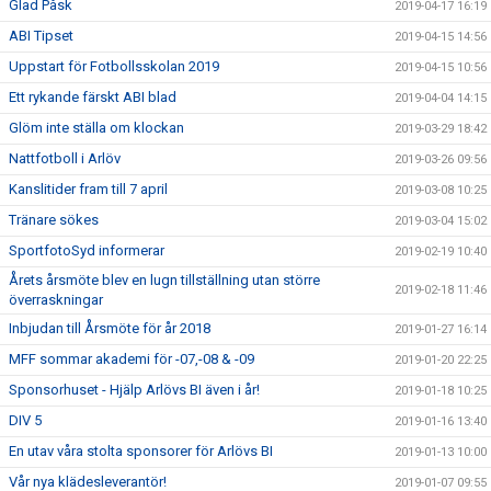
Glad Påsk
2019-04-17 16:19
ABI Tipset
2019-04-15 14:56
Uppstart för Fotbollsskolan 2019
2019-04-15 10:56
Ett rykande färskt ABI blad
2019-04-04 14:15
Glöm inte ställa om klockan
2019-03-29 18:42
Nattfotboll i Arlöv
2019-03-26 09:56
Kanslitider fram till 7 april
2019-03-08 10:25
Tränare sökes
2019-03-04 15:02
SportfotoSyd informerar
2019-02-19 10:40
Årets årsmöte blev en lugn tillställning utan större
2019-02-18 11:46
överraskningar
Inbjudan till Årsmöte för år 2018
2019-01-27 16:14
MFF sommar akademi för -07,-08 & -09
2019-01-20 22:25
Sponsorhuset - Hjälp Arlövs BI även i år!
2019-01-18 10:25
DIV 5
2019-01-16 13:40
En utav våra stolta sponsorer för Arlövs BI
2019-01-13 10:00
Vår nya klädesleverantör!
2019-01-07 09:55