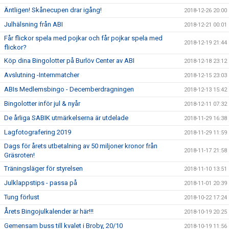
Äntligen! Skånecupen drar igång!
2018-12-26 20:00
Julhälsning från ABI
2018-12-21 00:01
Får flickor spela med pojkar och får pojkar spela med
2018-12-19 21:44
flickor?
Köp dina Bingolotter på Burlöv Center av ABI
2018-12-18 23:12
Avslutning -Internmatcher
2018-12-15 23:03
ABIs Medlemsbingo - Decemberdragningen
2018-12-13 15:42
Bingolotter inför jul & nyår
2018-12-11 07:32
De årliga SABIK utmärkelserna är utdelade
2018-11-29 16:38
Lagfotografering 2019
2018-11-29 11:59
Dags för årets utbetalning av 50 miljoner kronor från
2018-11-17 21:58
Gräsroten!
Träningsläger för styrelsen
2018-11-10 13:51
Julklappstips - passa på
2018-11-01 20:39
Tung förlust
2018-10-22 17:24
Årets Bingojulkalender är här!!!
2018-10-19 20:25
Gemensam buss till kvalet i Broby, 20/10
2018-10-19 11:56