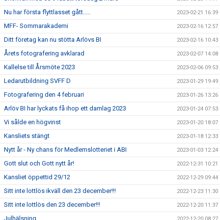
Nu har första flyttlasset gått.....
2023-02-21 16:39
MFF- Sommarakademi
2023-02-16 12:57
Ditt företag kan nu stötta Arlövs BI
2023-02-16 10:43
Årets fotografering avklarad
2023-02-07 14:08
Kallelse till Årsmöte 2023
2023-02-06 09:53
Ledarutbildning SVFF D
2023-01-29 19:49
Fotografering den 4 februari
2023-01-26 13:26
Arlöv BI har lyckats få ihop ett damlag 2023
2023-01-24 07:53
Vi sålde en högvinst
2023-01-20 18:07
Kansliets stängt
2023-01-18 12:33
Nytt år - Ny chans för Medlemslotteriet i ABI
2023-01-03 12:24
Gott slut och Gott nytt år!
2022-12-31 10:21
Kansliet öppettid 29/12
2022-12-29 09:44
Sitt inte lottlös ikväll den 23 december!!!
2022-12-23 11:30
Sitt inte lottlös den 23 december!!!
2022-12-20 11:37
Julhälsning
2022-12-20 08:27