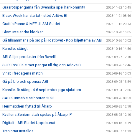
Gräsrotspengarna fån Svenska spel har kommit!!
2023-11-22 10:45
Black Week har startat - stöd Arlövs BI
2023-11-21 08:46
Grattis Ponne & MFF till SM Guldet
2023-11-12 20:13
Glöm inte ändra klockan…
2023-10-28 15:05
Gå tillsammans på bio på Höstlovet - Köp biljetterna av ABI
2023-10-26 10:02
Kansliet stängt
2023-10-16 14:56
ABI Säljer produkter från Ravelli
2023-09-27 12:10
SUPERWEEK = mer pengar till dig och Arlövs BI.
2023-09-26 12:46
Vinst i fredagens match
2023-09-16 10:03
Gå på bio och sponsra ABI
2023-09-05 13:59
Kansliet är stängt 4-6 september pga sjukdom
2023-09-04 12:56
SABIK utmärkelse hösten 2023
2023-08-26 09:53
Herrmatchen flyttad till Åkarp
2023-08-25 12:18
Kvällens Seniormatch spelas på Åkarp IP
2023-08-25 12:10
Digitalt - ABI Bladet Uppdaterat
2023-08-18 14:19
Träningar inställda
2023-08-07 11:13