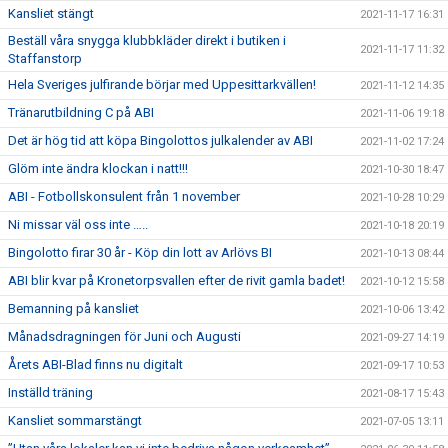
Kansliet stängt
2021-11-17 16:31
Beställ våra snygga klubbkläder direkt i butiken i
2021-11-17 11:32
Staffanstorp
Hela Sveriges julfirande börjar med Uppesittarkvällen!
2021-11-12 14:35
Tränarutbildning C på ABI
2021-11-06 19:18
Det är hög tid att köpa Bingolottos julkalender av ABI
2021-11-02 17:24
Glöm inte ändra klockan i natt!!!
2021-10-30 18:47
ABI - Fotbollskonsulent från 1 november
2021-10-28 10:29
Ni missar väl oss inte …..
2021-10-18 20:19
Bingolotto firar 30 år - Köp din lott av Arlövs BI
2021-10-13 08:44
ABI blir kvar på Kronetorpsvallen efter de rivit gamla badet!
2021-10-12 15:58
Bemanning på kansliet
2021-10-06 13:42
Månadsdragningen för Juni och Augusti
2021-09-27 14:19
Årets ABI-Blad finns nu digitalt
2021-09-17 10:53
Inställd träning
2021-08-17 15:43
Kansliet sommarstängt
2021-07-05 13:11