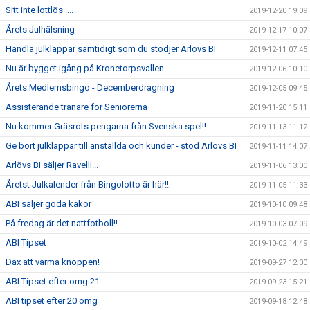
Sitt inte lottlös ....
2019-12-20 19:09
Årets Julhälsning
2019-12-17 10:07
Handla julklappar samtidigt som du stödjer Arlövs BI
2019-12-11 07:45
Nu är bygget igång på Kronetorpsvallen
2019-12-06 10:10
Årets Medlemsbingo - Decemberdragning
2019-12-05 09:45
Assisterande tränare för Seniorerna
2019-11-20 15:11
Nu kommer Gräsrots pengarna från Svenska spel!!
2019-11-13 11:12
Ge bort julklappar till anställda och kunder - stöd Arlövs BI
2019-11-11 14:07
Arlövs BI säljer Ravelli...
2019-11-06 13:00
Åretst Julkalender från Bingolotto är här!!
2019-11-05 11:33
ABI säljer goda kakor
2019-10-10 09:48
På fredag är det nattfotboll!!
2019-10-03 07:09
ABI Tipset
2019-10-02 14:49
Dax att värma knoppen!
2019-09-27 12:00
ABI Tipset efter omg 21
2019-09-23 15:21
ABI tipset efter 20 omg
2019-09-18 12:48