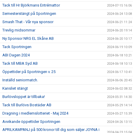
Tack till Hr Björkmans Entrémattor
2024-07-15 16:06
Semesterstängt på Sportringen
2024-06-24 13:08
Smash That - Vår nya sponsor
2024-06-21 11:24
Trevlig midsommar
2024-06-20 19:14
Ny Sponsor NRG EL Skåne AB
2024-06-20 10:17
Tack Sportringen
2024-06-19 10:09
ABI Dagen 2024
2024-06-18 10:21
Tack till MBA Syd AB
2024-06-18 10:13
Öppettider på Sportringen v. 25
2024-06-17 10:41
Inställd seniormatch.
2024-06-06 20:45
Kansliet stängt
2024-06-02 08:32
Burlövsloppet är tillbaka!
2024-05-31 14:30
Tack till Burlövs Bostäder AB
2024-05-29 14:14
Dragning i medlemslotteriet - Maj 2024
2024-05-27 15:39
Avvikande öppettider Sportringen
2024-04-26 13:15
APRILKAMPANJ på 500 kronor till dig som säljer JOYNA i
2024-04-23 15:04