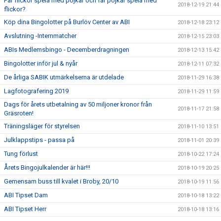
Får flickor spela med pojkar och får pojkar spela med
2018-12-19 21:44
flickor?
Köp dina Bingolotter på Burlöv Center av ABI
2018-12-18 23:12
Avslutning -Internmatcher
2018-12-15 23:03
ABIs Medlemsbingo - Decemberdragningen
2018-12-13 15:42
Bingolotter inför jul & nyår
2018-12-11 07:32
De årliga SABIK utmärkelserna är utdelade
2018-11-29 16:38
Lagfotografering 2019
2018-11-29 11:59
Dags för årets utbetalning av 50 miljoner kronor från
2018-11-17 21:58
Gräsroten!
Träningsläger för styrelsen
2018-11-10 13:51
Julklappstips - passa på
2018-11-01 20:39
Tung förlust
2018-10-22 17:24
Årets Bingojulkalender är här!!!
2018-10-19 20:25
Gemensam buss till kvalet i Broby, 20/10
2018-10-19 11:56
ABI Tipset Dam
2018-10-18 13:22
ABI Tipset Herr
2018-10-18 13:16