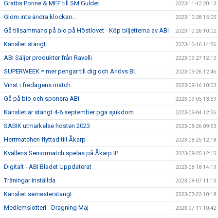
Grattis Ponne & MFF till SM Guldet
2023-11-12 20:13
Glöm inte ändra klockan…
2023-10-28 15:05
Gå tillsammans på bio på Höstlovet - Köp biljetterna av ABI
2023-10-26 10:02
Kansliet stängt
2023-10-16 14:56
ABI Säljer produkter från Ravelli
2023-09-27 12:10
SUPERWEEK = mer pengar till dig och Arlövs BI.
2023-09-26 12:46
Vinst i fredagens match
2023-09-16 10:03
Gå på bio och sponsra ABI
2023-09-05 13:59
Kansliet är stängt 4-6 september pga sjukdom
2023-09-04 12:56
SABIK utmärkelse hösten 2023
2023-08-26 09:53
Herrmatchen flyttad till Åkarp
2023-08-25 12:18
Kvällens Seniormatch spelas på Åkarp IP
2023-08-25 12:10
Digitalt - ABI Bladet Uppdaterat
2023-08-18 14:19
Träningar inställda
2023-08-07 11:13
Kansliet semesterstängt
2023-07-23 10:18
Medlemslotteri - Dragning Maj
2023-07-11 10:42