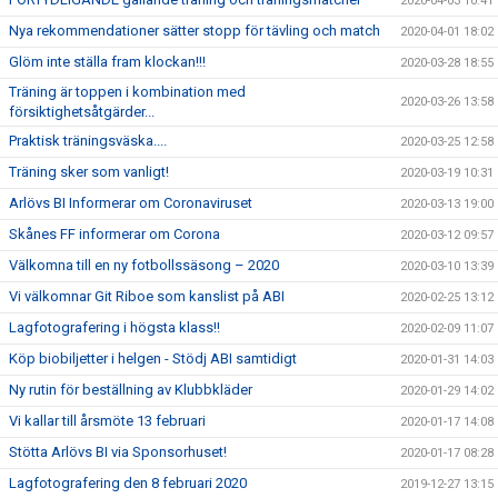
2020-04-03 10:41
Nya rekommendationer sätter stopp för tävling och match
2020-04-01 18:02
Glöm inte ställa fram klockan!!!
2020-03-28 18:55
Träning är toppen i kombination med
2020-03-26 13:58
försiktighetsåtgärder...
Praktisk träningsväska....
2020-03-25 12:58
Träning sker som vanligt!
2020-03-19 10:31
Arlövs BI Informerar om Coronaviruset
2020-03-13 19:00
Skånes FF informerar om Corona
2020-03-12 09:57
Välkomna till en ny fotbollssäsong – 2020
2020-03-10 13:39
Vi välkomnar Git Riboe som kanslist på ABI
2020-02-25 13:12
Lagfotografering i högsta klass!!
2020-02-09 11:07
Köp biobiljetter i helgen - Stödj ABI samtidigt
2020-01-31 14:03
Ny rutin för beställning av Klubbkläder
2020-01-29 14:02
Vi kallar till årsmöte 13 februari
2020-01-17 14:08
Stötta Arlövs BI via Sponsorhuset!
2020-01-17 08:28
Lagfotografering den 8 februari 2020
2019-12-27 13:15