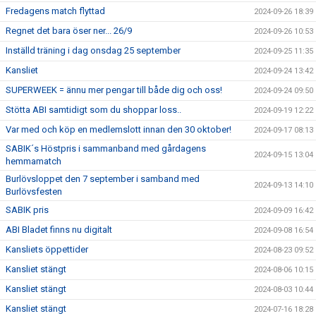
Fredagens match flyttad
2024-09-26 18:39
Regnet det bara öser ner... 26/9
2024-09-26 10:53
Inställd träning i dag onsdag 25 september
2024-09-25 11:35
Kansliet
2024-09-24 13:42
SUPERWEEK = ännu mer pengar till både dig och oss!
2024-09-24 09:50
Stötta ABI samtidigt som du shoppar loss..
2024-09-19 12:22
Var med och köp en medlemslott innan den 30 oktober!
2024-09-17 08:13
SABIK´s Höstpris i sammanband med gårdagens
2024-09-15 13:04
hemmamatch
Burlövsloppet den 7 september i samband med
2024-09-13 14:10
Burlövsfesten
SABIK pris
2024-09-09 16:42
ABI Bladet finns nu digitalt
2024-09-08 16:54
Kansliets öppettider
2024-08-23 09:52
Kansliet stängt
2024-08-06 10:15
Kansliet stängt
2024-08-03 10:44
Kansliet stängt
2024-07-16 18:28