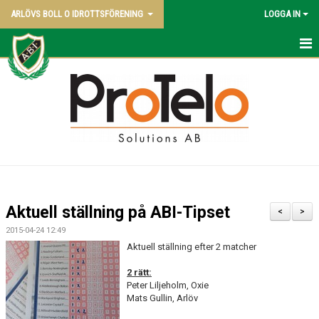
ARLÖVS BOLL O IDROTTSFÖRENING
LOGGA IN
NYHETER
HEM
ABI BLADET
OM KLUBBEN
VÅRA LAG
Aktuell ställning på ABI-Tipset
<
>
POLICY
2015-04-24 12:49
Aktuell ställning efter 2 matcher
KONTAKT SAMT KANSLI UPPGIFTER
2 rätt:
Peter Liljeholm, Oxie
STYRELSEN - 2026
Mats Gullin, Arlöv