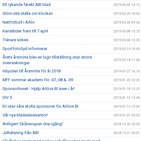
Ett rykande färskt ABI blad
2019-04-04 14:15
Glöm inte ställa om klockan
2019-03-29 18:42
Nattfotboll i Arlöv
2019-03-26 09:56
Kanslitider fram till 7 april
2019-03-08 10:25
Tränare sökes
2019-03-04 15:02
SportfotoSyd informerar
2019-02-19 10:40
Årets årsmöte blev en lugn tillställning utan större
2019-02-18 11:46
överraskningar
Inbjudan till Årsmöte för år 2018
2019-01-27 16:14
MFF sommar akademi för -07,-08 & -09
2019-01-20 22:25
Sponsorhuset - Hjälp Arlövs BI även i år!
2019-01-18 10:25
DIV 5
2019-01-16 13:40
En utav våra stolta sponsorer för Arlövs BI
2019-01-13 10:00
Vår nya klädesleverantör!
2019-01-07 09:55
Äntligen! Skånecupen drar igång!
2018-12-26 20:00
Julhälsning från ABI
2018-12-21 00:01