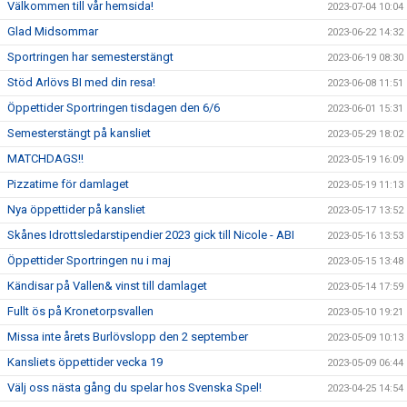
Välkommen till vår hemsida!
2023-07-04 10:04
Glad Midsommar
2023-06-22 14:32
Sportringen har semesterstängt
2023-06-19 08:30
Stöd Arlövs BI med din resa!
2023-06-08 11:51
Öppettider Sportringen tisdagen den 6/6
2023-06-01 15:31
Semesterstängt på kansliet
2023-05-29 18:02
MATCHDAGS!!
2023-05-19 16:09
Pizzatime för damlaget
2023-05-19 11:13
Nya öppettider på kansliet
2023-05-17 13:52
Skånes Idrottsledarstipendier 2023 gick till Nicole - ABI
2023-05-16 13:53
Öppettider Sportringen nu i maj
2023-05-15 13:48
Kändisar på Vallen& vinst till damlaget
2023-05-14 17:59
Fullt ös på Kronetorpsvallen
2023-05-10 19:21
Missa inte årets Burlövslopp den 2 september
2023-05-09 10:13
Kansliets öppettider vecka 19
2023-05-09 06:44
Välj oss nästa gång du spelar hos Svenska Spel!
2023-04-25 14:54