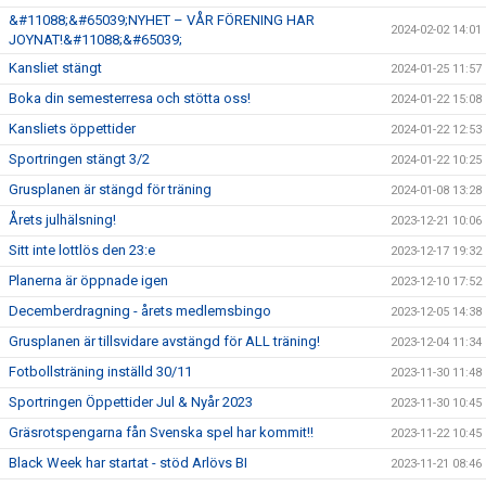
&#11088;&#65039;NYHET – VÅR FÖRENING HAR
2024-02-02 14:01
JOYNAT!&#11088;&#65039;
Kansliet stängt
2024-01-25 11:57
Boka din semesterresa och stötta oss!
2024-01-22 15:08
Kansliets öppettider
2024-01-22 12:53
Sportringen stängt 3/2
2024-01-22 10:25
Grusplanen är stängd för träning
2024-01-08 13:28
Årets julhälsning!
2023-12-21 10:06
Sitt inte lottlös den 23:e
2023-12-17 19:32
Planerna är öppnade igen
2023-12-10 17:52
Decemberdragning - årets medlemsbingo
2023-12-05 14:38
Grusplanen är tillsvidare avstängd för ALL träning!
2023-12-04 11:34
Fotbollsträning inställd 30/11
2023-11-30 11:48
Sportringen Öppettider Jul & Nyår 2023
2023-11-30 10:45
Gräsrotspengarna fån Svenska spel har kommit!!
2023-11-22 10:45
Black Week har startat - stöd Arlövs BI
2023-11-21 08:46