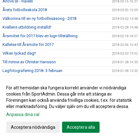
Arlövs BI - Ravelli
2018-03-16 16:27
Årets fotbollsskola 2018
2018-03-05 10:09
Välkomna till en ny fotbollssäsong - 2018
2018-03-02 13:48
Kvällens utbildning inställd!
2018-02-28 14:48
Årsmötet för 2017 blev en lugn tillställning
2018-02-18 18:57
Kallelse till Årsmöte för 2017
2018-02-06 10:43
Vilken lyckad dag!!
2018-02-03 19:52
Till minne av Christer Hansson
2018-01-28 14:30
Lagfotografering 2018- 3 februari
2018-01-08 13:35
Fler invånare - mindre plats för idrott
2018-01-03 22:02
För att hemsidan ska fungera korrekt använder vi nödvändiga
Nyårsbingo - Köp era lotter av Arlövs BI
2017-12-27 11:04
cookies från SportAdmin. Dessa går inte att stänga av.
Skånecupen startar Idag!!!
2017-12-26 12:10
Föreningen kan också använda frivilliga cookies, t.ex. för statistik
Årets Julhälsning
2017-12-19 14:59
eller marknadsföring. Du väljer själv om du vill acceptera dessa.
Bingolottos uppesittarekväll 23/12
Anpassa dina val
2017-12-19 13:41
December dragningen för medlemslotteriet
2017-12-18 15:42
Acceptera nödvändiga
Acceptera alla
MFFs Sommarakademi-Dax att anmäla sig!
2017-12-08 16:46