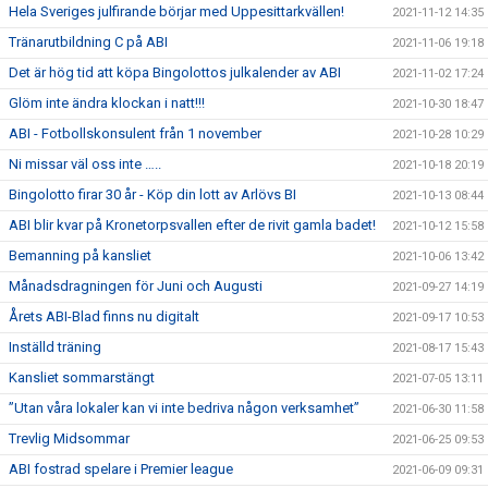
Hela Sveriges julfirande börjar med Uppesittarkvällen!
2021-11-12 14:35
Tränarutbildning C på ABI
2021-11-06 19:18
Det är hög tid att köpa Bingolottos julkalender av ABI
2021-11-02 17:24
Glöm inte ändra klockan i natt!!!
2021-10-30 18:47
ABI - Fotbollskonsulent från 1 november
2021-10-28 10:29
Ni missar väl oss inte …..
2021-10-18 20:19
Bingolotto firar 30 år - Köp din lott av Arlövs BI
2021-10-13 08:44
ABI blir kvar på Kronetorpsvallen efter de rivit gamla badet!
2021-10-12 15:58
Bemanning på kansliet
2021-10-06 13:42
Månadsdragningen för Juni och Augusti
2021-09-27 14:19
Årets ABI-Blad finns nu digitalt
2021-09-17 10:53
Inställd träning
2021-08-17 15:43
Kansliet sommarstängt
2021-07-05 13:11
”Utan våra lokaler kan vi inte bedriva någon verksamhet”
2021-06-30 11:58
Trevlig Midsommar
2021-06-25 09:53
ABI fostrad spelare i Premier league
2021-06-09 09:31