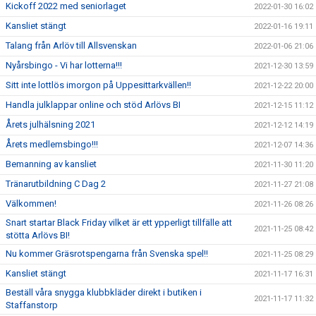
Kickoff 2022 med seniorlaget
2022-01-30 16:02
Kansliet stängt
2022-01-16 19:11
Talang från Arlöv till Allsvenskan
2022-01-06 21:06
Nyårsbingo - Vi har lotterna!!!
2021-12-30 13:59
Sitt inte lottlös imorgon på Uppesittarkvällen!!
2021-12-22 20:00
Handla julklappar online och stöd Arlövs BI
2021-12-15 11:12
Årets julhälsning 2021
2021-12-12 14:19
Årets medlemsbingo!!!
2021-12-07 14:36
Bemanning av kansliet
2021-11-30 11:20
Tränarutbildning C Dag 2
2021-11-27 21:08
Välkommen!
2021-11-26 08:26
Snart startar Black Friday vilket är ett ypperligt tillfälle att
2021-11-25 08:42
stötta Arlövs BI!
Nu kommer Gräsrotspengarna från Svenska spel!!
2021-11-25 08:29
Kansliet stängt
2021-11-17 16:31
Beställ våra snygga klubbkläder direkt i butiken i
2021-11-17 11:32
Staffanstorp