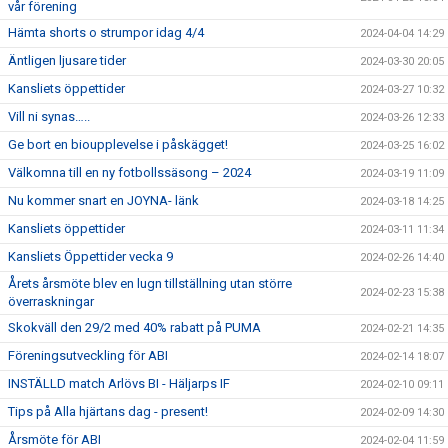
vår förening
Hämta shorts o strumpor idag 4/4
2024-04-04 14:29
Äntligen ljusare tider
2024-03-30 20:05
Kansliets öppettider
2024-03-27 10:32
Vill ni synas…..
2024-03-26 12:33
Ge bort en bioupplevelse i påskägget!
2024-03-25 16:02
Välkomna till en ny fotbollssäsong – 2024
2024-03-19 11:09
Nu kommer snart en JOYNA- länk
2024-03-18 14:25
Kansliets öppettider
2024-03-11 11:34
Kansliets Öppettider vecka 9
2024-02-26 14:40
Årets årsmöte blev en lugn tillställning utan större
2024-02-23 15:38
överraskningar
Skokväll den 29/2 med 40% rabatt på PUMA
2024-02-21 14:35
Föreningsutveckling för ABI
2024-02-14 18:07
INSTÄLLD match Arlövs BI - Häljarps IF
2024-02-10 09:11
Tips på Alla hjärtans dag - present!
2024-02-09 14:30
Årsmöte för ABI
2024-02-04 11:59