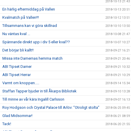
2018-10-13 21:43
En härlig eftermiddag på Vallen
2018-10-13 20:51
Kvalmatch på Vallen!!!
2018-10-12 13:51
Tillsammans kan vi göra skillnad
2018-10-10 13:50
Nu väntas kval ...
2018-10-08 21:47
Spännande direkt upp i div 5 eller kval??
2018-10-07 10:27
Det börjar bli kallt!!
2018-09-27 16:21
Missa inte Damernas hemma match
2018-09-21 20:46
ABI Tipset Damer
2018-09-21 10:32
ABI Tipset Herrar
2018-09-21 10:29
Varmt om knoppen.....
2018-09-14 15:34
Staffan Tapper bjuder in till Åkarps Bibliotek
2018-09-10 13:28
Till minne av vår kära Ingalill Carlsson
2018-09-07 16:13
Roy Hodgson och Crystal Palace till Arlöv: ”Otroligt stolta”
2018-06-25 09:45
Glad Midsommar!
2018-06-21 08:59
Tack!
2018-06-20 21:55