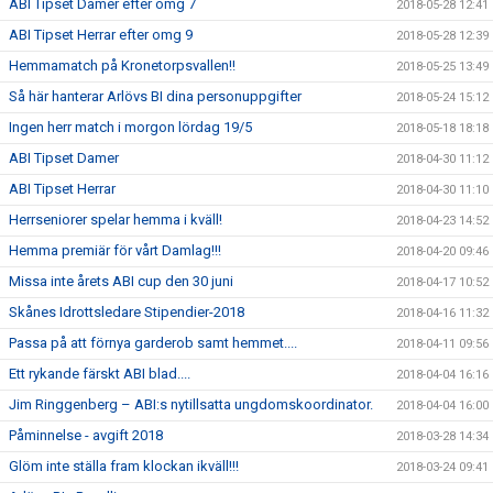
ABI Tipset Damer efter omg 7
2018-05-28 12:41
ABI Tipset Herrar efter omg 9
2018-05-28 12:39
Hemmamatch på Kronetorpsvallen!!
2018-05-25 13:49
Så här hanterar Arlövs BI dina personuppgifter
2018-05-24 15:12
Ingen herr match i morgon lördag 19/5
2018-05-18 18:18
ABI Tipset Damer
2018-04-30 11:12
ABI Tipset Herrar
2018-04-30 11:10
Herrseniorer spelar hemma i kväll!
2018-04-23 14:52
Hemma premiär för vårt Damlag!!!
2018-04-20 09:46
Missa inte årets ABI cup den 30 juni
2018-04-17 10:52
Skånes Idrottsledare Stipendier-2018
2018-04-16 11:32
Passa på att förnya garderob samt hemmet....
2018-04-11 09:56
Ett rykande färskt ABI blad....
2018-04-04 16:16
Jim Ringgenberg – ABI:s nytillsatta ungdomskoordinator.
2018-04-04 16:00
Påminnelse - avgift 2018
2018-03-28 14:34
Glöm inte ställa fram klockan ikväll!!!
2018-03-24 09:41