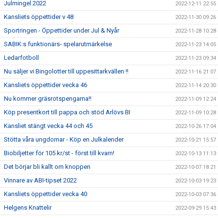
Julmingel 2022
2022-12-11 22:55
Kansliets öppettider v 48
2022-11-30 09:26
Sportringen - Öppettider under Jul & Nyår
2022-11-28 10:28
SABIK:s funktionärs- spelarutmärkelse
2022-11-23 14:05
Ledarfotboll
2022-11-23 09:34
Nu säljer vi Bingolotter till uppesittarkvällen !!
2022-11-16 21:07
Kansliets öppettider vecka 46
2022-11-14 20:30
Nu kommer gräsrotspengarna!!
2022-11-09 12:24
Köp presentkort till pappa och stöd Arlövs BI
2022-11-09 10:28
Kansliet stängt vecka 44 och 45
2022-10-26 17:04
Stötta våra ungdomar - Köp en Julkalender
2022-10-21 15:57
Biobiljetter för 105 kr/st - först till kvarn!
2022-10-13 11:13
Det börjar bli kallt om knoppen
2022-10-07 18:21
Vinnare av ABI-tipset 2022
2022-10-03 19:23
Kansliets öppettider vecka 40
2022-10-03 07:36
Helgens Knattelir
2022-09-29 15:43