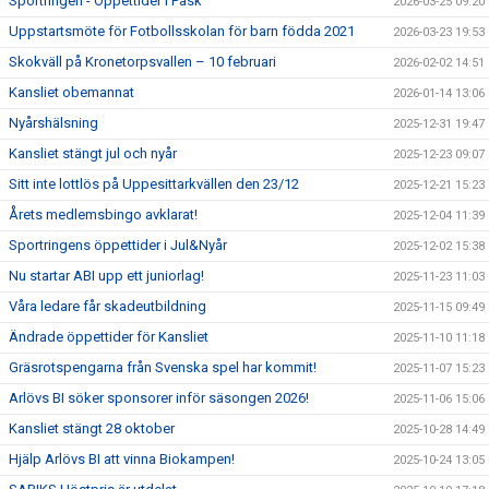
Sportringen - Öppettider i Påsk
2026-03-25 09:20
Uppstartsmöte för Fotbollsskolan för barn födda 2021
2026-03-23 19:53
Skokväll på Kronetorpsvallen – 10 februari
2026-02-02 14:51
Kansliet obemannat
2026-01-14 13:06
Nyårshälsning
2025-12-31 19:47
Kansliet stängt jul och nyår
2025-12-23 09:07
Sitt inte lottlös på Uppesittarkvällen den 23/12
2025-12-21 15:23
Årets medlemsbingo avklarat!
2025-12-04 11:39
Sportringens öppettider i Jul&Nyår
2025-12-02 15:38
Nu startar ABI upp ett juniorlag!
2025-11-23 11:03
Våra ledare får skadeutbildning
2025-11-15 09:49
Ändrade öppettider för Kansliet
2025-11-10 11:18
Gräsrotspengarna från Svenska spel har kommit!
2025-11-07 15:23
Arlövs BI söker sponsorer inför säsongen 2026!
2025-11-06 15:06
Kansliet stängt 28 oktober
2025-10-28 14:49
Hjälp Arlövs BI att vinna Biokampen!
2025-10-24 13:05