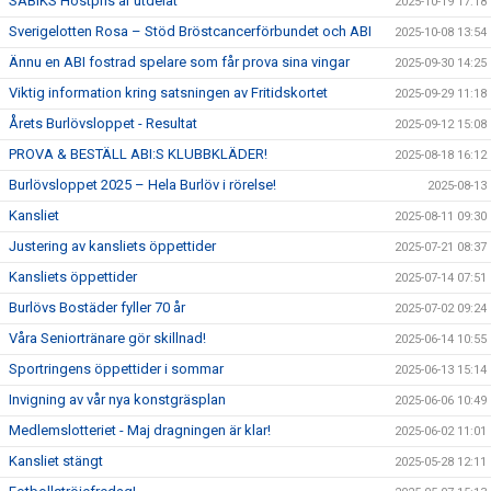
SABIKS Höstpris är utdelat
2025-10-19 17:18
Sverigelotten Rosa – Stöd Bröstcancerförbundet och ABI
2025-10-08 13:54
Ännu en ABI fostrad spelare som får prova sina vingar
2025-09-30 14:25
Viktig information kring satsningen av Fritidskortet
2025-09-29 11:18
Årets Burlövsloppet - Resultat
2025-09-12 15:08
PROVA & BESTÄLL ABI:S KLUBBKLÄDER!
2025-08-18 16:12
Burlövsloppet 2025 – Hela Burlöv i rörelse!
2025-08-13
Kansliet
2025-08-11 09:30
Justering av kansliets öppettider
2025-07-21 08:37
Kansliets öppettider
2025-07-14 07:51
Burlövs Bostäder fyller 70 år
2025-07-02 09:24
Våra Seniortränare gör skillnad!
2025-06-14 10:55
Sportringens öppettider i sommar
2025-06-13 15:14
Invigning av vår nya konstgräsplan
2025-06-06 10:49
Medlemslotteriet - Maj dragningen är klar!
2025-06-02 11:01
Kansliet stängt
2025-05-28 12:11