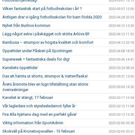
Fotbollströjefredag!
2025-05-07 15:13
Vilken fantastisk start på fotbollsskolan i år! ?
2025-05-07 15:00
Äntligen drar vi igång fotbollsskolan för barn födda 2020
2025-04-28 20:53
Nyhet från Burlövs kommun
2025-04-15 13:30
Lägg något extra i påskägget och stötta Arlövs BI!
2025-04-15 11:32
Bambusa – strumpor av högsta kvalitet och komfort
2025-04-12 22:18
Öppettider under Påsken på Sportringen
2025-04-08 18:09
Superweek = fantastiska deals för dig!
2025-03-26 14:41
Kansliets öppettider
2025-03-24 08:24
Dax att hämta ut shorts, strumpor & Vattenflaska!
2025-03-21 13:06
Årets årsmöte blev en lugn tillställning utan större
2025-03-04 14:26
överraskningar
Kansliet är stängt, 17 februari
2025-02-17 15:34
Vår lagledare och styrelseledamot fyller år
2025-02-15 11:08
Fira Alla hjärtans dag med en perfekt gåva!
2025-02-12 13:20
Viktig information från SportAdmin
2025-02-06 09:38
Skokväll på Kronetorpsvallen - 13 februari
2025-02-05 20:21