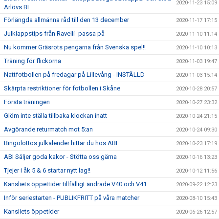
2020-11-23 15:09
Arlövs BI
Förlängda allmänna råd till den 13 december
2020-11-17 17:15
Julklappstips från Ravelli- passa på
2020-11-10 11:14
Nu kommer Gräsrots pengarna från Svenska spel!!
2020-11-10 10:13
Träning för flickorna
2020-11-03 19:47
Nattfotbollen på fredagar på Lillevång - INSTÄLLD
2020-11-03 15:14
Skärpta restriktioner för fotbollen i Skåne
2020-10-28 20:57
Första träningen
2020-10-27 23:32
Glöm inte ställa tillbaka klockan inatt
2020-10-24 21:15
Avgörande returmatch mot 5:an
2020-10-24 09:30
Bingolottos julkalender hittar du hos ABI
2020-10-23 17:19
ABI Säljer goda kakor - Stötta oss gärna
2020-10-16 13:23
Tjejer i åk 5 & 6 startar nytt lag!!
2020-10-12 11:56
Kansliets öppettider tillfälligt ändrade V40 och V41
2020-09-22 12:23
Inför seriestarten - PUBLIKFRITT på våra matcher
2020-08-10 15:43
Kansliets öppetider
2020-06-26 12:57