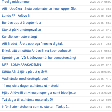
Trevlig midsommar
2022-06-24 08:00
ABI - Uppåkra - Sista seriematchen innan uppehållet
2022-06-23 13:56
Lunds FF - Arlövs BI
2022-06-18 11:24
Burlövsloppet 3 september
2022-06-15 18:52
Staket på Kronetorpsvallen
2022-06-03 13:49
Kansliet semesterstängt
2022-06-02 13:39
ABI Bladet - Årets upplaga finns nu digitalt
2022-05-31 10:51
Enkelt sätt att stötta Arlövs BI via Sponsorhuset!
2022-05-31 08:56
Sportringen - Vår klädleverantör har semesterstängt
2022-05-30 11:08
MFF - SOMMARAKADEMIN
2022-05-19 11:47
Stötta ABI & tjäna på det själv!!!!
2022-05-18 09:00
Vad händer med Idrottsplatsen?
2022-05-16 14:10
11 maj sista dagen att hämta ut material
2022-05-09 15:29
Hjälp Arlövs BI att vinna prispengar samt biobiljetter
2022-04-25 09:28
Två dagar till att hämta material på!!
2022-04-22 15:08
Inför Seriematcherna som nu startar - Tänk på....
2022-04-21 13:09