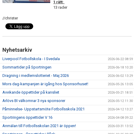
SABIK
1 rätt:
13 rader
KALENDER
//christer
GDPR
MATCHER
Nyhetsarkiv
VÅRA KLUBBKLÄDER
Liverpool Fotbollskola - I Svedala
2026-06-22 08:59
HITTA HIT
Sommartider på Sportringen
2026-06-18 10:20
Dragning i medlemslotteriet - Maj 2026
2026-06-02 13:29
Mors dag-kampanjen är igång hos Sponsorhuset!
2026-05-26 13:05
Avvikande öppettider på kansliet
2026-05-21 18:51
Arlövs BI välkomnar 3 nya sponsorer
2026-05-12 11:30
Påminnelse- Uppstartsmöte Fotbollsskola 2021
2026-04-12 13:27
Sportringens öppettider V 16
2026-04-08 09:22
Anmälan till Fotbollsskolan 2021 är öppen!
2026-03-31 13:52