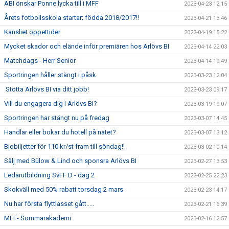
ABI önskar Ponne lycka till i MFF
2023-04-23 12:15
Årets fotbollsskola startar; födda 2018/2017!!
2023-04-21 13:46
Kansliet öppettider
2023-04-19 15:22
Mycket skador och elände inför premiären hos Arlövs BI
2023-04-14 22:03
Matchdags - Herr Senior
2023-04-14 19:49
Sportringen håller stängt i påsk
2023-03-23 12:04
Stötta Arlövs BI via ditt jobb!
2023-03-23 09:17
Vill du engagera dig i Arlövs BI?
2023-03-19 19:07
Sportringen har stängt nu på fredag
2023-03-07 14:45
Handlar eller bokar du hotell på nätet?
2023-03-07 13:12
Biobiljetter för 110 kr/st fram till söndag!!
2023-03-02 10:14
Sälj med Bülow & Lind och sponsra Arlövs BI
2023-02-27 13:53
Ledarutbildning SvFF D - dag 2
2023-02-25 22:23
Skokväll med 50% rabatt torsdag 2 mars
2023-02-23 14:17
Nu har första flyttlasset gått.....
2023-02-21 16:39
MFF- Sommarakademi
2023-02-16 12:57