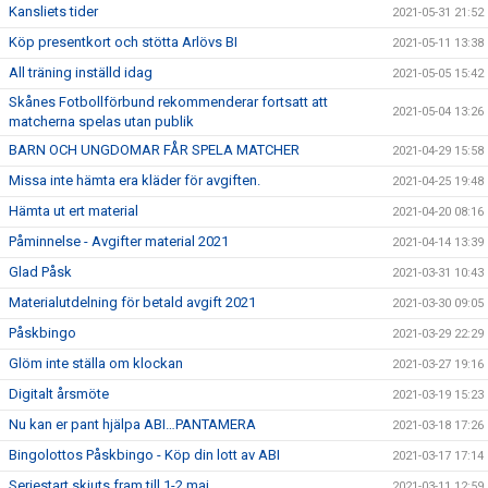
Kansliets tider
2021-05-31 21:52
Köp presentkort och stötta Arlövs BI
2021-05-11 13:38
All träning inställd idag
2021-05-05 15:42
Skånes Fotbollförbund rekommenderar fortsatt att
2021-05-04 13:26
matcherna spelas utan publik
BARN OCH UNGDOMAR FÅR SPELA MATCHER
2021-04-29 15:58
Missa inte hämta era kläder för avgiften.
2021-04-25 19:48
Hämta ut ert material
2021-04-20 08:16
Påminnelse - Avgifter material 2021
2021-04-14 13:39
Glad Påsk
2021-03-31 10:43
Materialutdelning för betald avgift 2021
2021-03-30 09:05
Påskbingo
2021-03-29 22:29
Glöm inte ställa om klockan
2021-03-27 19:16
Digitalt årsmöte
2021-03-19 15:23
Nu kan er pant hjälpa ABI…PANTAMERA
2021-03-18 17:26
Bingolottos Påskbingo - Köp din lott av ABI
2021-03-17 17:14
Seriestart skjuts fram till 1-2 maj
2021-03-11 12:59