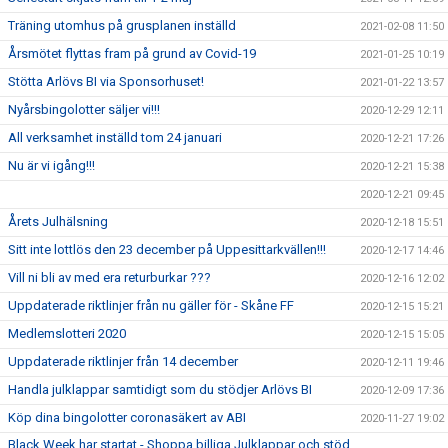
Träning utomhus på grusplanen inställd
2021-02-08 11:50
Årsmötet flyttas fram på grund av Covid-19
2021-01-25 10:19
Stötta Arlövs BI via Sponsorhuset!
2021-01-22 13:57
Nyårsbingolotter säljer vi!!!
2020-12-29 12:11
All verksamhet inställd tom 24 januari
2020-12-21 17:26
Nu är vi igång!!!
2020-12-21 15:38
2020-12-21 09:45
Årets Julhälsning
2020-12-18 15:51
Sitt inte lottlös den 23 december på Uppesittarkvällen!!!
2020-12-17 14:46
Vill ni bli av med era returburkar ???
2020-12-16 12:02
Uppdaterade riktlinjer från nu gäller för - Skåne FF
2020-12-15 15:21
Medlemslotteri 2020
2020-12-15 15:05
Uppdaterade riktlinjer från 14 december
2020-12-11 19:46
Handla julklappar samtidigt som du stödjer Arlövs BI
2020-12-09 17:36
Köp dina bingolotter coronasäkert av ABI
2020-11-27 19:02
Black Week har startat - Shoppa billiga Julklappar och stöd