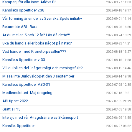
Kampanj för alla inom Arlövs BI!
2022-09-27 11:03
Kansliets öppettider v.38
2022-09-18 19:17
Vår förening är en del av Svenska Spels initiativ
2022-09-01 11:14
Returmöte ABI - Bara
2022-08-26 16:50
Är du mellan 5 och 12 år? Läs då detta!!!
2022-08-24 10:39
Ska du handla eller boka något på nätet?
2022-08-23 14:21
Vad händer med Kronetorpsvallen???
2022-08-18 13:27
Kansliets öppettider v. 33
2022-08-16 11:58
Vill du bli en del i något roligt och meningsfullt?
2022-08-15 14:46
Missa inte Burlövsloppet den 3 september
2022-08-14 19:18
Kansliets öppettider V.30-31
2022-07-25 12:35
Medlemslotteri- Maj dragning
2022-07-18 19:21
ABI tipset 2022
2022-07-05 21:19
Grattis P13
2022-07-05 19:58
Intervju med vår A-lagstränare av Skånesport
2022-06-29 11:55
Kansliet öppettider
2022-06-27 06:52