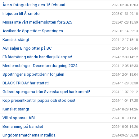
Årets fotografering den 15 februari
2025-02-04 15:03
Inbjudan till Årsmöte
2025-01-31 09:18
Missa inte vårt medlemslotteri för 2025
2025-01-28 15:59
Avvikande öppettider Sportringen
2025-01-14 09:13
Kansliet stängt
2024-12-17 18:18
ABI säljer Bingolotter på BC
2024-12-16 06:44
Få återbäring när du handlar julklappar!
2024-12-09 14:12
Medlemsbingo - Decemberdragning 2024
2024-12-05 15:33
Sportringens öppettider inför julen
2024-12-04 15:04
BLACK FRIDAY har startat!
2024-11-29 08:38
Gräsrotspengarna från Svenska spel har kommit!
2024-11-07 09:12
Köp presentkort till pappa och stöd oss!
2024-11-04 17:25
Kansliet stängt
2024-10-29 14:26
Vill ni sponsra ABI
2024-10-10 11:41
Bemanning på kansliet
2024-10-01 14:26
Ungdomsmatcherna inställda
2024-09-27 08:38