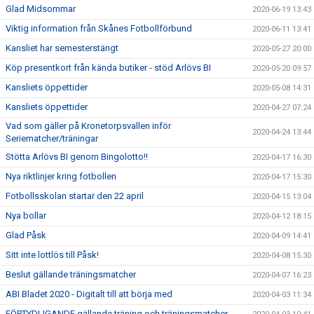
Glad Midsommar
2020-06-19 13:43
Viktig information från Skånes Fotbollförbund
2020-06-11 13:41
Kansliet har semesterstängt
2020-05-27 20:00
Köp presentkort från kända butiker - stöd Arlövs BI
2020-05-20 09:57
Kansliets öppettider
2020-05-08 14:31
Kansliets öppettider
2020-04-27 07:24
Vad som gäller på Kronetorpsvallen inför
2020-04-24 13:44
Seriematcher/träningar
Stötta Arlövs BI genom Bingolotto!!
2020-04-17 16:30
Nya riktlinjer kring fotbollen
2020-04-17 15:30
Fotbollsskolan startar den 22 april
2020-04-15 13:04
Nya bollar
2020-04-12 18:15
Glad Påsk
2020-04-09 14:41
Sitt inte lottlös till Påsk!
2020-04-08 15:30
Beslut gällande träningsmatcher
2020-04-07 16:23
ABI Bladet 2020 - Digitalt till att börja med
2020-04-03 11:34
FÖRTYDLIGANDE gällande träning och träningsmatcher