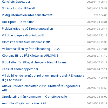
Kansliets öppettider
2022-04-19 08:44
Sitt inte lottlös till Påsk!!
2022-04-12 09:51
Viktig information inför seriestarten!!!
2022-04-06
ABI-Tipset - En tradition
2022-04-04 13:31
P-skiva krävs nu på Kronetorpsvallen
2022-04-02 09:44
Vill du engagera dig i Arlövs BI
2022-03-30 22:18
Glöm inte ställa fram klockan inatt!!!
2022-03-26 19:35
Välkomna till en ny fotbollssäsong – 2022
2022-03-23 09:31
Köp dina Bingo PÅSK lotter av ARLÖVS BI
2022-03-21 11:40
Biobiljetter för 99 kr/st i helgen - först till kvarn!
2022-03-17 13:19
Kansliet ändrar öppettider
2022-02-24 09:11
Vill du bli en del av något roligt och meningsfullt? Engagera
2022-02-17 09:58
dig i Arlövs BI!
Arlövs BI:s Medlemslotteri 2022 - Stötta våra ungdomar i
2022-02-10 14:55
ABI
Uppdatering från Kommunen - Kronetorpsvallen
2022-02-04 16:00
Årsmöte - Digital möte även i år!
2022-02-02 15:11