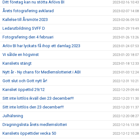
Ditt företag kan nu stötta Arlövs BI
2023-02-16 10:43
Årets fotografering avklarad
2023-02-07 14:08
Kallelse till Årsmöte 2023
2023-02-06 09:53
Ledarutbildning SVFF D
2023-01-29 19:49
Fotografering den 4 februari
2023-01-26 13:26
Arlöv BI har lyckats få ihop ett damlag 2023
2023-01-24 07:53
Vi sålde en högvinst
2023-01-20 18:07
Kansliets stängt
2023-01-18 12:33
Nytt år - Ny chans för Medlemslotteriet i ABI
2023-01-03 12:24
Gott slut och Gott nytt år!
2022-12-31 10:21
Kansliet öppettid 29/12
2022-12-29 09:44
Sitt inte lottlös ikväll den 23 december!!!
2022-12-23 11:30
Sitt inte lottlös den 23 december!!!
2022-12-20 11:37
Julhälsning
2022-12-20 08:27
Dragningslista årets medlemslotteri
2022-12-16 13:58
Kansliets öppettider vecka 50
2022-12-12 10:28