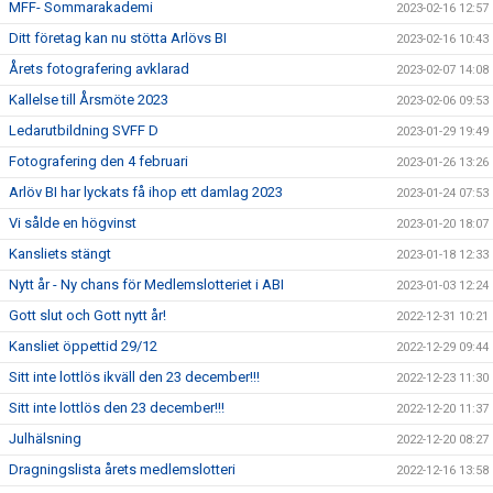
MFF- Sommarakademi
2023-02-16 12:57
Ditt företag kan nu stötta Arlövs BI
2023-02-16 10:43
Årets fotografering avklarad
2023-02-07 14:08
Kallelse till Årsmöte 2023
2023-02-06 09:53
Ledarutbildning SVFF D
2023-01-29 19:49
Fotografering den 4 februari
2023-01-26 13:26
Arlöv BI har lyckats få ihop ett damlag 2023
2023-01-24 07:53
Vi sålde en högvinst
2023-01-20 18:07
Kansliets stängt
2023-01-18 12:33
Nytt år - Ny chans för Medlemslotteriet i ABI
2023-01-03 12:24
Gott slut och Gott nytt år!
2022-12-31 10:21
Kansliet öppettid 29/12
2022-12-29 09:44
Sitt inte lottlös ikväll den 23 december!!!
2022-12-23 11:30
Sitt inte lottlös den 23 december!!!
2022-12-20 11:37
Julhälsning
2022-12-20 08:27
Dragningslista årets medlemslotteri
2022-12-16 13:58