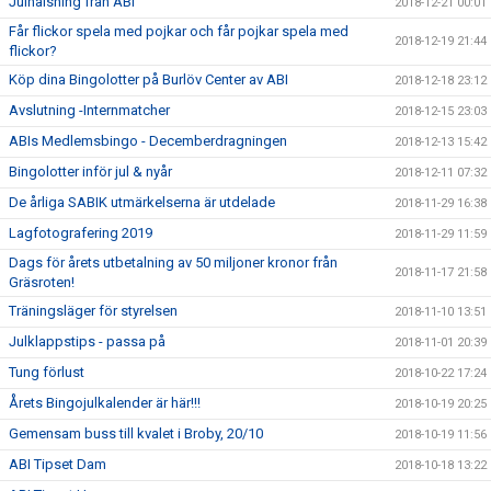
Julhälsning från ABI
2018-12-21 00:01
Får flickor spela med pojkar och får pojkar spela med
2018-12-19 21:44
flickor?
Köp dina Bingolotter på Burlöv Center av ABI
2018-12-18 23:12
Avslutning -Internmatcher
2018-12-15 23:03
ABIs Medlemsbingo - Decemberdragningen
2018-12-13 15:42
Bingolotter inför jul & nyår
2018-12-11 07:32
De årliga SABIK utmärkelserna är utdelade
2018-11-29 16:38
Lagfotografering 2019
2018-11-29 11:59
Dags för årets utbetalning av 50 miljoner kronor från
2018-11-17 21:58
Gräsroten!
Träningsläger för styrelsen
2018-11-10 13:51
Julklappstips - passa på
2018-11-01 20:39
Tung förlust
2018-10-22 17:24
Årets Bingojulkalender är här!!!
2018-10-19 20:25
Gemensam buss till kvalet i Broby, 20/10
2018-10-19 11:56
ABI Tipset Dam
2018-10-18 13:22