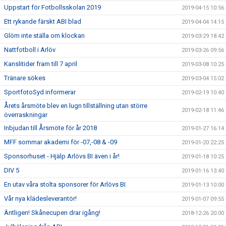
Uppstart för Fotbollsskolan 2019
2019-04-15 10:56
Ett rykande färskt ABI blad
2019-04-04 14:15
Glöm inte ställa om klockan
2019-03-29 18:42
Nattfotboll i Arlöv
2019-03-26 09:56
Kanslitider fram till 7 april
2019-03-08 10:25
Tränare sökes
2019-03-04 15:02
SportfotoSyd informerar
2019-02-19 10:40
Årets årsmöte blev en lugn tillställning utan större
2019-02-18 11:46
överraskningar
Inbjudan till Årsmöte för år 2018
2019-01-27 16:14
MFF sommar akademi för -07,-08 & -09
2019-01-20 22:25
Sponsorhuset - Hjälp Arlövs BI även i år!
2019-01-18 10:25
DIV 5
2019-01-16 13:40
En utav våra stolta sponsorer för Arlövs BI
2019-01-13 10:00
Vår nya klädesleverantör!
2019-01-07 09:55
Äntligen! Skånecupen drar igång!
2018-12-26 20:00