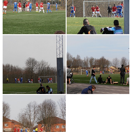
SABIK
KALENDER
GDPR
MATCHER
VÅRA KLUBBKLÄDER
HITTA HIT