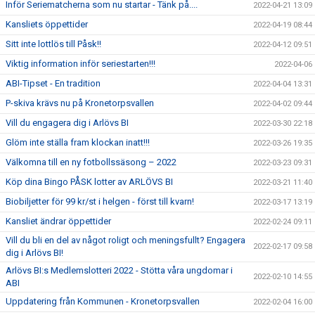
Inför Seriematcherna som nu startar - Tänk på....
2022-04-21 13:09
Kansliets öppettider
2022-04-19 08:44
Sitt inte lottlös till Påsk!!
2022-04-12 09:51
Viktig information inför seriestarten!!!
2022-04-06
ABI-Tipset - En tradition
2022-04-04 13:31
P-skiva krävs nu på Kronetorpsvallen
2022-04-02 09:44
Vill du engagera dig i Arlövs BI
2022-03-30 22:18
Glöm inte ställa fram klockan inatt!!!
2022-03-26 19:35
Välkomna till en ny fotbollssäsong – 2022
2022-03-23 09:31
Köp dina Bingo PÅSK lotter av ARLÖVS BI
2022-03-21 11:40
Biobiljetter för 99 kr/st i helgen - först till kvarn!
2022-03-17 13:19
Kansliet ändrar öppettider
2022-02-24 09:11
Vill du bli en del av något roligt och meningsfullt? Engagera
2022-02-17 09:58
dig i Arlövs BI!
Arlövs BI:s Medlemslotteri 2022 - Stötta våra ungdomar i
2022-02-10 14:55
ABI
Uppdatering från Kommunen - Kronetorpsvallen
2022-02-04 16:00