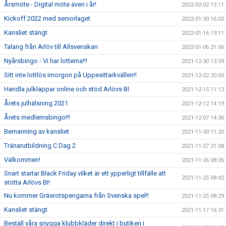
Årsmöte - Digital möte även i år!
2022-02-02 15:11
Kickoff 2022 med seniorlaget
2022-01-30 16:02
Kansliet stängt
2022-01-16 19:11
Talang från Arlöv till Allsvenskan
2022-01-06 21:06
Nyårsbingo - Vi har lotterna!!!
2021-12-30 13:59
Sitt inte lottlös imorgon på Uppesittarkvällen!!
2021-12-22 20:00
Handla julklappar online och stöd Arlövs BI
2021-12-15 11:12
Årets julhälsning 2021
2021-12-12 14:19
Årets medlemsbingo!!!
2021-12-07 14:36
Bemanning av kansliet
2021-11-30 11:20
Tränarutbildning C Dag 2
2021-11-27 21:08
Välkommen!
2021-11-26 08:26
Snart startar Black Friday vilket är ett ypperligt tillfälle att
2021-11-25 08:42
stötta Arlövs BI!
Nu kommer Gräsrotspengarna från Svenska spel!!
2021-11-25 08:29
Kansliet stängt
2021-11-17 16:31
Beställ våra snygga klubbkläder direkt i butiken i