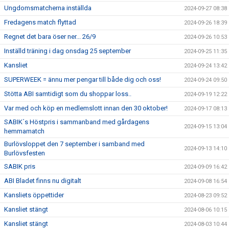
Ungdomsmatcherna inställda
2024-09-27 08:38
Fredagens match flyttad
2024-09-26 18:39
Regnet det bara öser ner... 26/9
2024-09-26 10:53
Inställd träning i dag onsdag 25 september
2024-09-25 11:35
Kansliet
2024-09-24 13:42
SUPERWEEK = ännu mer pengar till både dig och oss!
2024-09-24 09:50
Stötta ABI samtidigt som du shoppar loss..
2024-09-19 12:22
Var med och köp en medlemslott innan den 30 oktober!
2024-09-17 08:13
SABIK´s Höstpris i sammanband med gårdagens
2024-09-15 13:04
hemmamatch
Burlövsloppet den 7 september i samband med
2024-09-13 14:10
Burlövsfesten
SABIK pris
2024-09-09 16:42
ABI Bladet finns nu digitalt
2024-09-08 16:54
Kansliets öppettider
2024-08-23 09:52
Kansliet stängt
2024-08-06 10:15
Kansliet stängt
2024-08-03 10:44