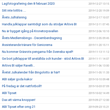
Lagfotografering den 8 februari 2020
2019-12-27 13:15
Sitt inte lottlös ....
2019-12-20 19:09
Årets Julhälsning
2019-12-17 10:07
Handla julklappar samtidigt som du stödjer Arlövs BI
2019-12-11 07:45
Nu är bygget igång på Kronetorpsvallen
2019-12-06 10:10
Årets Medlemsbingo - Decemberdragning
2019-12-05 09:45
Assisterande tränare för Seniorerna
2019-11-20 15:11
Nu kommer Gräsrots pengarna från Svenska spel!!
2019-11-13 11:12
Ge bort julklappar till anställda och kunder - stöd Arlövs BI
2019-11-11 14:07
Arlövs BI säljer Ravelli...
2019-11-06 13:00
Åretst Julkalender från Bingolotto är här!!
2019-11-05 11:33
ABI säljer goda kakor
2019-10-10 09:48
På fredag är det nattfotboll!!
2019-10-03 07:09
ABI Tipset
2019-10-02 14:49
Dax att värma knoppen!
2019-09-27 12:00
ABI Tipset efter omg 21
2019-09-23 15:21