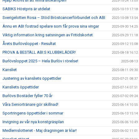
Hjälp Arlövs BI att vinna Biokampen!
2025-10-24 13:05
SABIKS Höstpris är utdelat
2025-10-19 17:18
Sverigelotten Rosa – Stöd Bröstcancerförbundet och ABI
2025-10-08 13:54
Ännu en ABI fostrad spelare som får prova sina vingar
2025-09-30 14:25
Viktig information kring satsningen av Fritidskortet
2025-09-29 11:18
Årets Burlövsloppet - Resultat
2025-09-12 15:08
PROVA & BESTÄLL ABI:S KLUBBKLÄDER!
2025-08-18 16:12
Burlövsloppet 2025 – Hela Burlöv i rörelse!
2025-08-13
Kansliet
2025-08-11 09:30
Justering av kansliets öppettider
2025-07-21 08:37
Kansliets öppettider
2025-07-14 07:51
Burlövs Bostäder fyller 70 år
2025-07-02 09:24
Våra Seniortränare gör skillnad!
2025-06-14 10:55
Sportringens öppettider i sommar
2025-06-13 15:14
Invigning av vår nya konstgräsplan
2025-06-06 10:49
Medlemslotteriet - Maj dragningen är klar!
2025-06-02 11:01