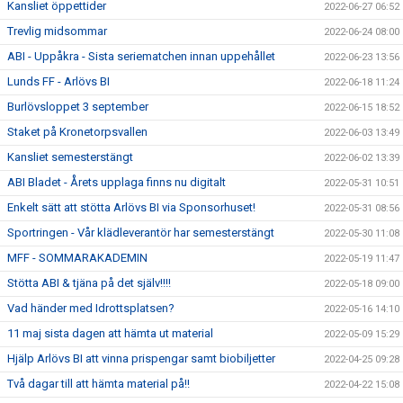
Kansliet öppettider
2022-06-27 06:52
Trevlig midsommar
2022-06-24 08:00
ABI - Uppåkra - Sista seriematchen innan uppehållet
2022-06-23 13:56
Lunds FF - Arlövs BI
2022-06-18 11:24
Burlövsloppet 3 september
2022-06-15 18:52
Staket på Kronetorpsvallen
2022-06-03 13:49
Kansliet semesterstängt
2022-06-02 13:39
ABI Bladet - Årets upplaga finns nu digitalt
2022-05-31 10:51
Enkelt sätt att stötta Arlövs BI via Sponsorhuset!
2022-05-31 08:56
Sportringen - Vår klädleverantör har semesterstängt
2022-05-30 11:08
MFF - SOMMARAKADEMIN
2022-05-19 11:47
Stötta ABI & tjäna på det själv!!!!
2022-05-18 09:00
Vad händer med Idrottsplatsen?
2022-05-16 14:10
11 maj sista dagen att hämta ut material
2022-05-09 15:29
Hjälp Arlövs BI att vinna prispengar samt biobiljetter
2022-04-25 09:28
Två dagar till att hämta material på!!
2022-04-22 15:08