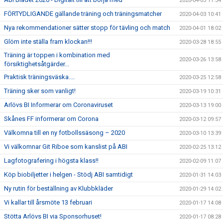
2020-04-03 11:34
FÖRTYDLIGANDE gällande träning och träningsmatcher
2020-04-03 10:41
Nya rekommendationer sätter stopp för tävling och match
2020-04-01 18:02
Glöm inte ställa fram klockan!!!
2020-03-28 18:55
Träning är toppen i kombination med
2020-03-26 13:58
försiktighetsåtgärder...
Praktisk träningsväska....
2020-03-25 12:58
Träning sker som vanligt!
2020-03-19 10:31
Arlövs BI Informerar om Coronaviruset
2020-03-13 19:00
Skånes FF informerar om Corona
2020-03-12 09:57
Välkomna till en ny fotbollssäsong – 2020
2020-03-10 13:39
Vi välkomnar Git Riboe som kanslist på ABI
2020-02-25 13:12
Lagfotografering i högsta klass!!
2020-02-09 11:07
Köp biobiljetter i helgen - Stödj ABI samtidigt
2020-01-31 14:03
Ny rutin för beställning av Klubbkläder
2020-01-29 14:02
Vi kallar till årsmöte 13 februari
2020-01-17 14:08
Stötta Arlövs BI via Sponsorhuset!
2020-01-17 08:28