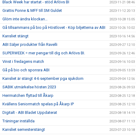
Black Week har startat - stöd Arlövs BI
2023-11-21 08:46
Grattis Ponne & MFF till SM Guldet
2023-11-12 20:13
Glöm inte ändra klockan…
2023-10-28 15:05
Gå tillsammans på bio på Höstlovet - Köp biljetterna av ABI
2023-10-26 10:02
Kansliet stängt
2023-10-16 14:56
ABI Säljer produkter från Ravelli
2023-09-27 12:10
SUPERWEEK = mer pengar till dig och Arlövs BI.
2023-09-26 12:46
Vinst i fredagens match
2023-09-16 10:03
Gå på bio och sponsra ABI
2023-09-05 13:59
Kansliet är stängt 4-6 september pga sjukdom
2023-09-04 12:56
SABIK utmärkelse hösten 2023
2023-08-26 09:53
Herrmatchen flyttad till Åkarp
2023-08-25 12:18
Kvällens Seniormatch spelas på Åkarp IP
2023-08-25 12:10
Digitalt - ABI Bladet Uppdaterat
2023-08-18 14:19
Träningar inställda
2023-08-07 11:13
Kansliet semesterstängt
2023-07-23 10:18