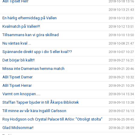
ABI Tipset Herr
2018-10-18 13:16
2018-10-13 21:43
En härlig eftermiddag på Vallen
2018-10-13 20:51
Kvalmatch på Vallen!!!
2018-10-12 13:51
Tillsammans kan vi göra skillnad
2018-10-10 13:50
Nu väntas kval ...
2018-10-08 21:47
Spännande direkt upp i div 5 eller kval??
2018-10-07 10:27
Det börjar bli kallt!!
2018-09-27 16:21
Missa inte Damernas hemma match
2018-09-21 20:46
ABI Tipset Damer
2018-09-21 10:32
ABI Tipset Herrar
2018-09-21 10:29
Varmt om knoppen.....
2018-09-14 15:34
Staffan Tapper bjuder in till Åkarps Bibliotek
2018-09-10 13:28
Till minne av vår kära Ingalill Carlsson
2018-09-07 16:13
Roy Hodgson och Crystal Palace till Arlöv: ”Otroligt stolta”
2018-06-25 09:45
Glad Midsommar!
2018-06-21 08:59