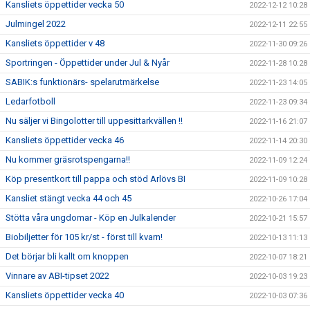
Kansliets öppettider vecka 50
2022-12-12 10:28
Julmingel 2022
2022-12-11 22:55
Kansliets öppettider v 48
2022-11-30 09:26
Sportringen - Öppettider under Jul & Nyår
2022-11-28 10:28
SABIK:s funktionärs- spelarutmärkelse
2022-11-23 14:05
Ledarfotboll
2022-11-23 09:34
Nu säljer vi Bingolotter till uppesittarkvällen !!
2022-11-16 21:07
Kansliets öppettider vecka 46
2022-11-14 20:30
Nu kommer gräsrotspengarna!!
2022-11-09 12:24
Köp presentkort till pappa och stöd Arlövs BI
2022-11-09 10:28
Kansliet stängt vecka 44 och 45
2022-10-26 17:04
Stötta våra ungdomar - Köp en Julkalender
2022-10-21 15:57
Biobiljetter för 105 kr/st - först till kvarn!
2022-10-13 11:13
Det börjar bli kallt om knoppen
2022-10-07 18:21
Vinnare av ABI-tipset 2022
2022-10-03 19:23
Kansliets öppettider vecka 40
2022-10-03 07:36