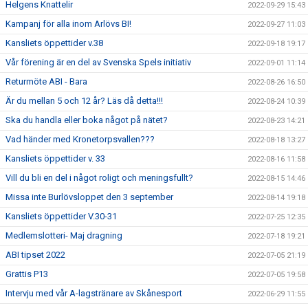
Helgens Knattelir
2022-09-29 15:43
Kampanj för alla inom Arlövs BI!
2022-09-27 11:03
Kansliets öppettider v.38
2022-09-18 19:17
Vår förening är en del av Svenska Spels initiativ
2022-09-01 11:14
Returmöte ABI - Bara
2022-08-26 16:50
Är du mellan 5 och 12 år? Läs då detta!!!
2022-08-24 10:39
Ska du handla eller boka något på nätet?
2022-08-23 14:21
Vad händer med Kronetorpsvallen???
2022-08-18 13:27
Kansliets öppettider v. 33
2022-08-16 11:58
Vill du bli en del i något roligt och meningsfullt?
2022-08-15 14:46
Missa inte Burlövsloppet den 3 september
2022-08-14 19:18
Kansliets öppettider V.30-31
2022-07-25 12:35
Medlemslotteri- Maj dragning
2022-07-18 19:21
ABI tipset 2022
2022-07-05 21:19
Grattis P13
2022-07-05 19:58
Intervju med vår A-lagstränare av Skånesport
2022-06-29 11:55