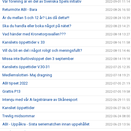
Vår förening är en del av Svenska Spels initiativ
2022-09-01 11:14
Returmöte ABI - Bara
2022-08-26 16:50
Är du mellan 5 och 12 år? Läs då detta!!!
2022-08-24 10:39
Ska du handla eller boka något på nätet?
2022-08-23 14:21
Vad händer med Kronetorpsvallen???
2022-08-18 13:27
Kansliets öppettider v. 33
2022-08-16 11:58
Vill du bli en del i något roligt och meningsfullt?
2022-08-15 14:46
Missa inte Burlövsloppet den 3 september
2022-08-14 19:18
Kansliets öppettider V.30-31
2022-07-25 12:35
Medlemslotteri- Maj dragning
2022-07-18 19:21
ABI tipset 2022
2022-07-05 21:19
Grattis P13
2022-07-05 19:58
Intervju med vår A-lagstränare av Skånesport
2022-06-29 11:55
Kansliet öppettider
2022-06-27 06:52
Trevlig midsommar
2022-06-24 08:00
ABI - Uppåkra - Sista seriematchen innan uppehållet
2022-06-23 13:56