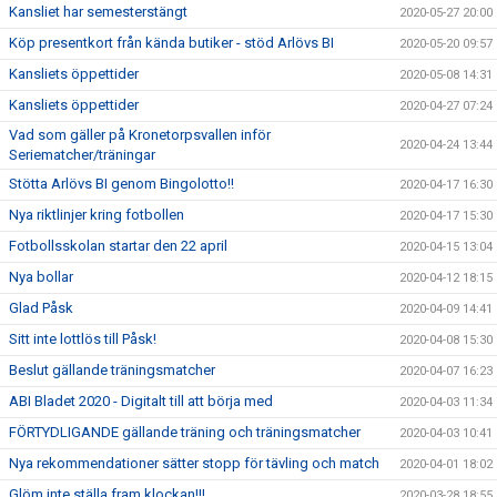
Kansliet har semesterstängt
2020-05-27 20:00
Köp presentkort från kända butiker - stöd Arlövs BI
2020-05-20 09:57
Kansliets öppettider
2020-05-08 14:31
Kansliets öppettider
2020-04-27 07:24
Vad som gäller på Kronetorpsvallen inför
2020-04-24 13:44
Seriematcher/träningar
Stötta Arlövs BI genom Bingolotto!!
2020-04-17 16:30
Nya riktlinjer kring fotbollen
2020-04-17 15:30
Fotbollsskolan startar den 22 april
2020-04-15 13:04
Nya bollar
2020-04-12 18:15
Glad Påsk
2020-04-09 14:41
Sitt inte lottlös till Påsk!
2020-04-08 15:30
Beslut gällande träningsmatcher
2020-04-07 16:23
ABI Bladet 2020 - Digitalt till att börja med
2020-04-03 11:34
FÖRTYDLIGANDE gällande träning och träningsmatcher
2020-04-03 10:41
Nya rekommendationer sätter stopp för tävling och match
2020-04-01 18:02
Glöm inte ställa fram klockan!!!
2020-03-28 18:55