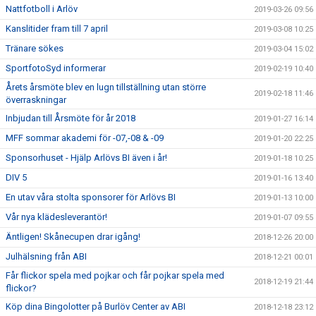
Nattfotboll i Arlöv
2019-03-26 09:56
Kanslitider fram till 7 april
2019-03-08 10:25
Tränare sökes
2019-03-04 15:02
SportfotoSyd informerar
2019-02-19 10:40
Årets årsmöte blev en lugn tillställning utan större
2019-02-18 11:46
överraskningar
Inbjudan till Årsmöte för år 2018
2019-01-27 16:14
MFF sommar akademi för -07,-08 & -09
2019-01-20 22:25
Sponsorhuset - Hjälp Arlövs BI även i år!
2019-01-18 10:25
DIV 5
2019-01-16 13:40
En utav våra stolta sponsorer för Arlövs BI
2019-01-13 10:00
Vår nya klädesleverantör!
2019-01-07 09:55
Äntligen! Skånecupen drar igång!
2018-12-26 20:00
Julhälsning från ABI
2018-12-21 00:01
Får flickor spela med pojkar och får pojkar spela med
2018-12-19 21:44
flickor?
Köp dina Bingolotter på Burlöv Center av ABI
2018-12-18 23:12