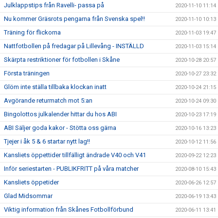
Julklappstips från Ravelli- passa på
2020-11-10 11:14
Nu kommer Gräsrots pengarna från Svenska spel!!
2020-11-10 10:13
Träning för flickorna
2020-11-03 19:47
Nattfotbollen på fredagar på Lillevång - INSTÄLLD
2020-11-03 15:14
Skärpta restriktioner för fotbollen i Skåne
2020-10-28 20:57
Första träningen
2020-10-27 23:32
Glöm inte ställa tillbaka klockan inatt
2020-10-24 21:15
Avgörande returmatch mot 5:an
2020-10-24 09:30
Bingolottos julkalender hittar du hos ABI
2020-10-23 17:19
ABI Säljer goda kakor - Stötta oss gärna
2020-10-16 13:23
Tjejer i åk 5 & 6 startar nytt lag!!
2020-10-12 11:56
Kansliets öppettider tillfälligt ändrade V40 och V41
2020-09-22 12:23
Inför seriestarten - PUBLIKFRITT på våra matcher
2020-08-10 15:43
Kansliets öppetider
2020-06-26 12:57
Glad Midsommar
2020-06-19 13:43
Viktig information från Skånes Fotbollförbund
2020-06-11 13:41