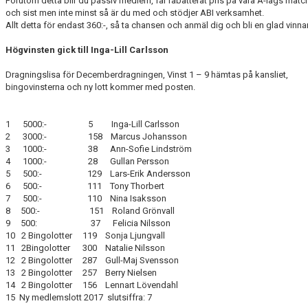
Förutom detta blir du passiv medlem, får rabatterat pris på våra A-lags matc
SABIK
och sist men inte minst så är du med och stödjer ABI verksamhet.
Allt detta för endast 360:-, så ta chansen och anmäl dig och bli en glad vinna
KALENDER
Högvinsten gick till Inga-Lill Carlsson
GDPR
Dragningslisa för Decemberdragningen, Vinst 1 – 9 hämtas på kansliet,
bingovinsterna och ny lott kommer med posten.
MATCHER
VÅRA KLUBBKLÄDER
1 5000:- 5 Inga-Lill Carlsson
2 3000:- 158 Marcus Johansson
3 1000:- 38 Ann-Sofie Lindström
HITTA HIT
4 1000:- 28 Gullan Persson
5 500:- 129 Lars-Erik Andersson
6 500:- 111 Tony Thorbert
7 500:- 110 Nina Isaksson
8 500:- 151 Roland Grönvall
9 500: 37 Felicia Nilsson
10 2 Bingolotter 119 Sonja Ljungvall
11 2Bingolotter 300 Natalie Nilsson
12 2 Bingolotter 287 Gull-Maj Svensson
13 2 Bingolotter 257 Berry Nielsen
14 2 Bingolotter 156 Lennart Lövendahl
15 Ny medlemslott 2017 slutsiffra: 7