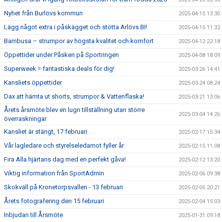
Nyhet från Burlövs kommun
2025-04-15 13:30
Lägg något extra i påskägget och stötta Arlövs BI!
2025-04-15 11:32
Bambusa – strumpor av högsta kvalitet och komfort
2025-04-12 22:18
Öppettider under Påsken på Sportringen
2025-04-08 18:09
Superweek = fantastiska deals för dig!
2025-03-26 14:41
Kansliets öppettider
2025-03-24 08:24
Dax att hämta ut shorts, strumpor & Vattenflaska!
2025-03-21 13:06
Årets årsmöte blev en lugn tillställning utan större
2025-03-04 14:26
överraskningar
Kansliet är stängt, 17 februari
2025-02-17 15:34
Vår lagledare och styrelseledamot fyller år
2025-02-15 11:08
Fira Alla hjärtans dag med en perfekt gåva!
2025-02-12 13:20
Viktig information från SportAdmin
2025-02-06 09:38
Skokväll på Kronetorpsvallen - 13 februari
2025-02-05 20:21
Årets fotografering den 15 februari
2025-02-04 15:03
Inbjudan till Årsmöte
2025-01-31 09:18