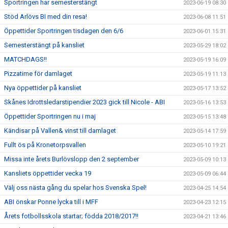
Sportringen har semesterstängt
2023-06-19 08:30
Stöd Arlövs BI med din resa!
2023-06-08 11:51
Öppettider Sportringen tisdagen den 6/6
2023-06-01 15:31
Semesterstängt på kansliet
2023-05-29 18:02
MATCHDAGS!!
2023-05-19 16:09
Pizzatime för damlaget
2023-05-19 11:13
Nya öppettider på kansliet
2023-05-17 13:52
Skånes Idrottsledarstipendier 2023 gick till Nicole - ABI
2023-05-16 13:53
Öppettider Sportringen nu i maj
2023-05-15 13:48
Kändisar på Vallen& vinst till damlaget
2023-05-14 17:59
Fullt ös på Kronetorpsvallen
2023-05-10 19:21
Missa inte årets Burlövslopp den 2 september
2023-05-09 10:13
Kansliets öppettider vecka 19
2023-05-09 06:44
Välj oss nästa gång du spelar hos Svenska Spel!
2023-04-25 14:54
ABI önskar Ponne lycka till i MFF
2023-04-23 12:15
Årets fotbollsskola startar; födda 2018/2017!!
2023-04-21 13:46