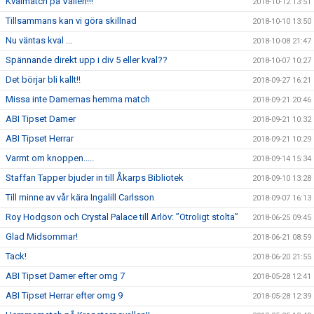
Kvalmatch på Vallen!!!
2018-10-12 13:51
Tillsammans kan vi göra skillnad
2018-10-10 13:50
Nu väntas kval ...
2018-10-08 21:47
Spännande direkt upp i div 5 eller kval??
2018-10-07 10:27
Det börjar bli kallt!!
2018-09-27 16:21
Missa inte Damernas hemma match
2018-09-21 20:46
ABI Tipset Damer
2018-09-21 10:32
ABI Tipset Herrar
2018-09-21 10:29
Varmt om knoppen.....
2018-09-14 15:34
Staffan Tapper bjuder in till Åkarps Bibliotek
2018-09-10 13:28
Till minne av vår kära Ingalill Carlsson
2018-09-07 16:13
Roy Hodgson och Crystal Palace till Arlöv: ”Otroligt stolta”
2018-06-25 09:45
Glad Midsommar!
2018-06-21 08:59
Tack!
2018-06-20 21:55
ABI Tipset Damer efter omg 7
2018-05-28 12:41
ABI Tipset Herrar efter omg 9
2018-05-28 12:39