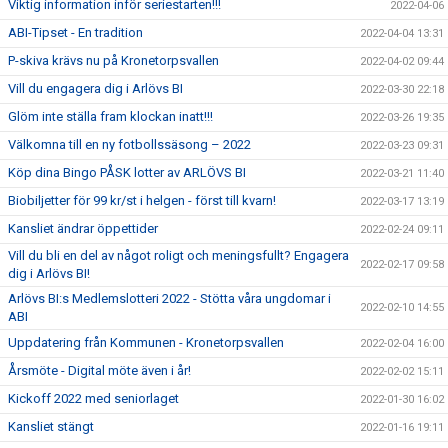
Viktig information inför seriestarten!!!
2022-04-06
ABI-Tipset - En tradition
2022-04-04 13:31
P-skiva krävs nu på Kronetorpsvallen
2022-04-02 09:44
Vill du engagera dig i Arlövs BI
2022-03-30 22:18
Glöm inte ställa fram klockan inatt!!!
2022-03-26 19:35
Välkomna till en ny fotbollssäsong – 2022
2022-03-23 09:31
Köp dina Bingo PÅSK lotter av ARLÖVS BI
2022-03-21 11:40
Biobiljetter för 99 kr/st i helgen - först till kvarn!
2022-03-17 13:19
Kansliet ändrar öppettider
2022-02-24 09:11
Vill du bli en del av något roligt och meningsfullt? Engagera
2022-02-17 09:58
dig i Arlövs BI!
Arlövs BI:s Medlemslotteri 2022 - Stötta våra ungdomar i
2022-02-10 14:55
ABI
Uppdatering från Kommunen - Kronetorpsvallen
2022-02-04 16:00
Årsmöte - Digital möte även i år!
2022-02-02 15:11
Kickoff 2022 med seniorlaget
2022-01-30 16:02
Kansliet stängt
2022-01-16 19:11