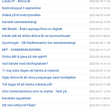
Lunds FF - Arlövs BI
2022-06-18 11:24
Burlövsloppet 3 september
2022-06-15 18:52
Staket på Kronetorpsvallen
2022-06-03 13:49
Kansliet semesterstängt
2022-06-02 13:39
ABI Bladet - Årets upplaga finns nu digitalt
2022-05-31 10:51
Enkelt sätt att stötta Arlövs BI via Sponsorhuset!
2022-05-31 08:56
Sportringen - Vår klädleverantör har semesterstängt
2022-05-30 11:08
MFF - SOMMARAKADEMIN
2022-05-19 11:47
Stötta ABI & tjäna på det själv!!!!
2022-05-18 09:00
Vad händer med Idrottsplatsen?
2022-05-16 14:10
11 maj sista dagen att hämta ut material
2022-05-09 15:29
Hjälp Arlövs BI att vinna prispengar samt biobiljetter
2022-04-25 09:28
Två dagar till att hämta material på!!
2022-04-22 15:08
Inför Seriematcherna som nu startar - Tänk på....
2022-04-21 13:09
Kansliets öppettider
2022-04-19 08:44
Sitt inte lottlös till Påsk!!
2022-04-12 09:51