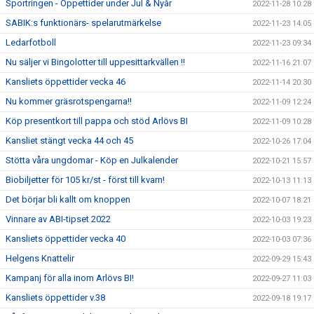
Sportringen - Öppettider under Jul & Nyår
2022-11-28 10:28
SABIK:s funktionärs- spelarutmärkelse
2022-11-23 14:05
Ledarfotboll
2022-11-23 09:34
Nu säljer vi Bingolotter till uppesittarkvällen !!
2022-11-16 21:07
Kansliets öppettider vecka 46
2022-11-14 20:30
Nu kommer gräsrotspengarna!!
2022-11-09 12:24
Köp presentkort till pappa och stöd Arlövs BI
2022-11-09 10:28
Kansliet stängt vecka 44 och 45
2022-10-26 17:04
Stötta våra ungdomar - Köp en Julkalender
2022-10-21 15:57
Biobiljetter för 105 kr/st - först till kvarn!
2022-10-13 11:13
Det börjar bli kallt om knoppen
2022-10-07 18:21
Vinnare av ABI-tipset 2022
2022-10-03 19:23
Kansliets öppettider vecka 40
2022-10-03 07:36
Helgens Knattelir
2022-09-29 15:43
Kampanj för alla inom Arlövs BI!
2022-09-27 11:03
Kansliets öppettider v.38
2022-09-18 19:17