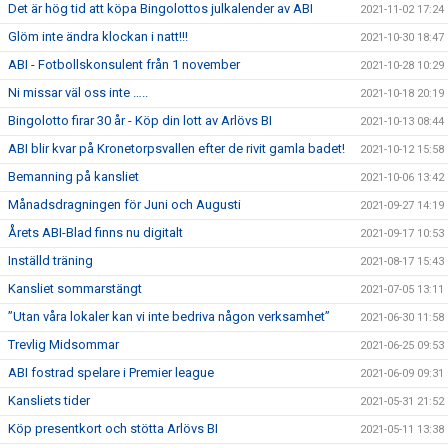
Det är hög tid att köpa Bingolottos julkalender av ABI
2021-11-02 17:24
Glöm inte ändra klockan i natt!!!
2021-10-30 18:47
ABI - Fotbollskonsulent från 1 november
2021-10-28 10:29
Ni missar väl oss inte …..
2021-10-18 20:19
Bingolotto firar 30 år - Köp din lott av Arlövs BI
2021-10-13 08:44
ABI blir kvar på Kronetorpsvallen efter de rivit gamla badet!
2021-10-12 15:58
Bemanning på kansliet
2021-10-06 13:42
Månadsdragningen för Juni och Augusti
2021-09-27 14:19
Årets ABI-Blad finns nu digitalt
2021-09-17 10:53
Inställd träning
2021-08-17 15:43
Kansliet sommarstängt
2021-07-05 13:11
”Utan våra lokaler kan vi inte bedriva någon verksamhet”
2021-06-30 11:58
Trevlig Midsommar
2021-06-25 09:53
ABI fostrad spelare i Premier league
2021-06-09 09:31
Kansliets tider
2021-05-31 21:52
Köp presentkort och stötta Arlövs BI
2021-05-11 13:38