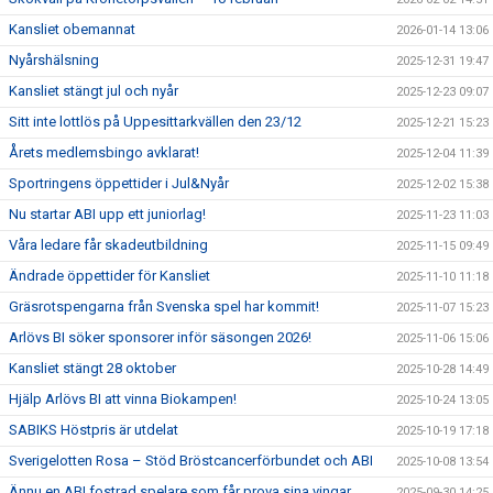
Kansliet obemannat
2026-01-14 13:06
Nyårshälsning
2025-12-31 19:47
Kansliet stängt jul och nyår
2025-12-23 09:07
Sitt inte lottlös på Uppesittarkvällen den 23/12
2025-12-21 15:23
Årets medlemsbingo avklarat!
2025-12-04 11:39
Sportringens öppettider i Jul&Nyår
2025-12-02 15:38
Nu startar ABI upp ett juniorlag!
2025-11-23 11:03
Våra ledare får skadeutbildning
2025-11-15 09:49
Ändrade öppettider för Kansliet
2025-11-10 11:18
Gräsrotspengarna från Svenska spel har kommit!
2025-11-07 15:23
Arlövs BI söker sponsorer inför säsongen 2026!
2025-11-06 15:06
Kansliet stängt 28 oktober
2025-10-28 14:49
Hjälp Arlövs BI att vinna Biokampen!
2025-10-24 13:05
SABIKS Höstpris är utdelat
2025-10-19 17:18
Sverigelotten Rosa – Stöd Bröstcancerförbundet och ABI
2025-10-08 13:54
Ännu en ABI fostrad spelare som får prova sina vingar
2025-09-30 14:25