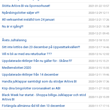
Stötta Arlövs BI via Sponsorhuset!
2021-01-22 13:57
Nyårsbingolotter säljer vi!!!
2020-12-29 12:11
All verksamhet inställd tom 24 januari
2020-12-21 17:26
Nu är vi igång!!!
2020-12-21 15:38
2020-12-21 09:45
Årets Julhälsning
2020-12-18 15:51
Sitt inte lottlös den 23 december på Uppesittarkvällen!!!
2020-12-17 14:46
Vill ni bli av med era returburkar ???
2020-12-16 12:02
Uppdaterade riktlinjer från nu gäller för - Skåne FF
2020-12-15 15:21
Medlemslotteri 2020
2020-12-15 15:05
Uppdaterade riktlinjer från 14 december
2020-12-11 19:46
Handla julklappar samtidigt som du stödjer Arlövs BI
2020-12-09 17:36
Köp dina bingolotter coronasäkert av ABI
2020-11-27 19:02
Black Week har startat - Shoppa billiga Julklappar och stöd
2020-11-23 15:09
Arlövs BI
Förlängda allmänna råd till den 13 december
2020-11-17 17:15