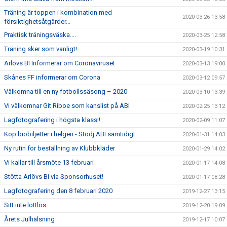
Träning är toppen i kombination med
2020-03-26 13:58
försiktighetsåtgärder...
Praktisk träningsväska....
2020-03-25 12:58
Träning sker som vanligt!
2020-03-19 10:31
Arlövs BI Informerar om Coronaviruset
2020-03-13 19:00
Skånes FF informerar om Corona
2020-03-12 09:57
Välkomna till en ny fotbollssäsong – 2020
2020-03-10 13:39
Vi välkomnar Git Riboe som kanslist på ABI
2020-02-25 13:12
Lagfotografering i högsta klass!!
2020-02-09 11:07
Köp biobiljetter i helgen - Stödj ABI samtidigt
2020-01-31 14:03
Ny rutin för beställning av Klubbkläder
2020-01-29 14:02
Vi kallar till årsmöte 13 februari
2020-01-17 14:08
Stötta Arlövs BI via Sponsorhuset!
2020-01-17 08:28
Lagfotografering den 8 februari 2020
2019-12-27 13:15
Sitt inte lottlös ....
2019-12-20 19:09
Årets Julhälsning
2019-12-17 10:07