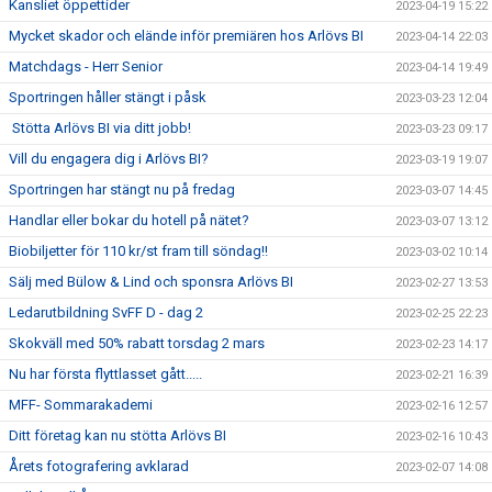
Kansliet öppettider
2023-04-19 15:22
Mycket skador och elände inför premiären hos Arlövs BI
2023-04-14 22:03
Matchdags - Herr Senior
2023-04-14 19:49
Sportringen håller stängt i påsk
2023-03-23 12:04
Stötta Arlövs BI via ditt jobb!
2023-03-23 09:17
Vill du engagera dig i Arlövs BI?
2023-03-19 19:07
Sportringen har stängt nu på fredag
2023-03-07 14:45
Handlar eller bokar du hotell på nätet?
2023-03-07 13:12
Biobiljetter för 110 kr/st fram till söndag!!
2023-03-02 10:14
Sälj med Bülow & Lind och sponsra Arlövs BI
2023-02-27 13:53
Ledarutbildning SvFF D - dag 2
2023-02-25 22:23
Skokväll med 50% rabatt torsdag 2 mars
2023-02-23 14:17
Nu har första flyttlasset gått.....
2023-02-21 16:39
MFF- Sommarakademi
2023-02-16 12:57
Ditt företag kan nu stötta Arlövs BI
2023-02-16 10:43
Årets fotografering avklarad
2023-02-07 14:08