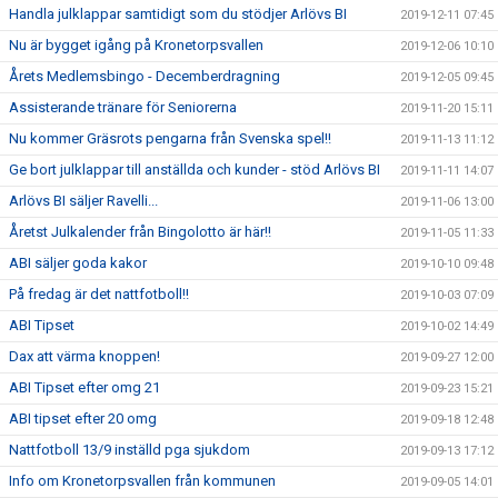
Handla julklappar samtidigt som du stödjer Arlövs BI
2019-12-11 07:45
Nu är bygget igång på Kronetorpsvallen
2019-12-06 10:10
Årets Medlemsbingo - Decemberdragning
2019-12-05 09:45
Assisterande tränare för Seniorerna
2019-11-20 15:11
Nu kommer Gräsrots pengarna från Svenska spel!!
2019-11-13 11:12
Ge bort julklappar till anställda och kunder - stöd Arlövs BI
2019-11-11 14:07
Arlövs BI säljer Ravelli...
2019-11-06 13:00
Åretst Julkalender från Bingolotto är här!!
2019-11-05 11:33
ABI säljer goda kakor
2019-10-10 09:48
På fredag är det nattfotboll!!
2019-10-03 07:09
ABI Tipset
2019-10-02 14:49
Dax att värma knoppen!
2019-09-27 12:00
ABI Tipset efter omg 21
2019-09-23 15:21
ABI tipset efter 20 omg
2019-09-18 12:48
Nattfotboll 13/9 inställd pga sjukdom
2019-09-13 17:12
Info om Kronetorpsvallen från kommunen
2019-09-05 14:01