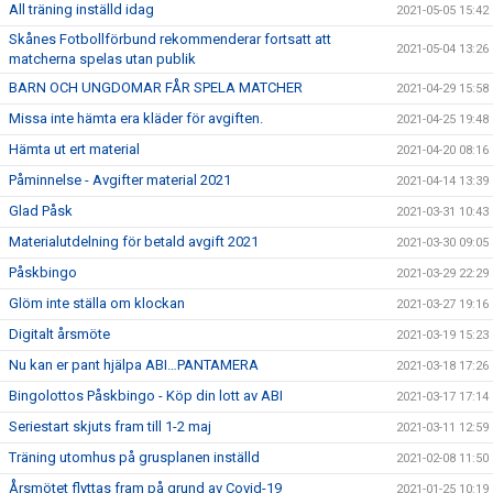
All träning inställd idag
2021-05-05 15:42
Skånes Fotbollförbund rekommenderar fortsatt att
2021-05-04 13:26
matcherna spelas utan publik
BARN OCH UNGDOMAR FÅR SPELA MATCHER
2021-04-29 15:58
Missa inte hämta era kläder för avgiften.
2021-04-25 19:48
Hämta ut ert material
2021-04-20 08:16
Påminnelse - Avgifter material 2021
2021-04-14 13:39
Glad Påsk
2021-03-31 10:43
Materialutdelning för betald avgift 2021
2021-03-30 09:05
Påskbingo
2021-03-29 22:29
Glöm inte ställa om klockan
2021-03-27 19:16
Digitalt årsmöte
2021-03-19 15:23
Nu kan er pant hjälpa ABI…PANTAMERA
2021-03-18 17:26
Bingolottos Påskbingo - Köp din lott av ABI
2021-03-17 17:14
Seriestart skjuts fram till 1-2 maj
2021-03-11 12:59
Träning utomhus på grusplanen inställd
2021-02-08 11:50
Årsmötet flyttas fram på grund av Covid-19
2021-01-25 10:19