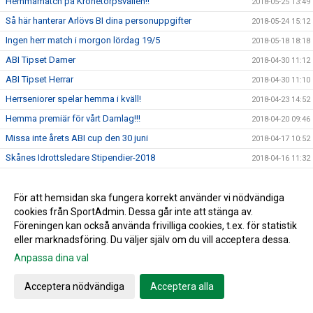
Hemmamatch på Kronetorpsvallen!!
2018-05-25 13:49
Så här hanterar Arlövs BI dina personuppgifter
2018-05-24 15:12
Ingen herr match i morgon lördag 19/5
2018-05-18 18:18
ABI Tipset Damer
2018-04-30 11:12
ABI Tipset Herrar
2018-04-30 11:10
Herrseniorer spelar hemma i kväll!
2018-04-23 14:52
Hemma premiär för vårt Damlag!!!
2018-04-20 09:46
Missa inte årets ABI cup den 30 juni
2018-04-17 10:52
Skånes Idrottsledare Stipendier-2018
2018-04-16 11:32
Passa på att förnya garderob samt hemmet....
2018-04-11 09:56
Ett rykande färskt ABI blad....
För att hemsidan ska fungera korrekt använder vi nödvändiga
2018-04-04 16:16
cookies från SportAdmin. Dessa går inte att stänga av.
Jim Ringgenberg – ABI:s nytillsatta ungdomskoordinator.
2018-04-04 16:00
Föreningen kan också använda frivilliga cookies, t.ex. för statistik
Påminnelse - avgift 2018
2018-03-28 14:34
eller marknadsföring. Du väljer själv om du vill acceptera dessa.
Glöm inte ställa fram klockan ikväll!!!
2018-03-24 09:41
Anpassa dina val
Arlövs BI - Ravelli
2018-03-16 16:27
Acceptera nödvändiga
Acceptera alla
Årets fotbollsskola 2018
2018-03-05 10:09