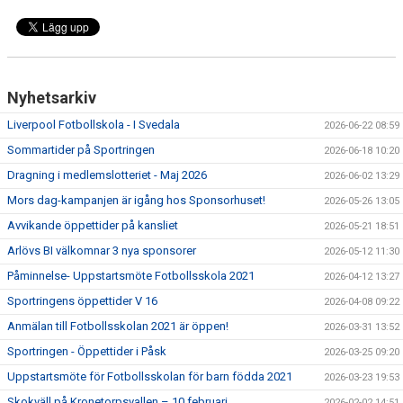
Nyhetsarkiv
Liverpool Fotbollskola - I Svedala
2026-06-22 08:59
Sommartider på Sportringen
2026-06-18 10:20
Dragning i medlemslotteriet - Maj 2026
2026-06-02 13:29
Mors dag-kampanjen är igång hos Sponsorhuset!
2026-05-26 13:05
Avvikande öppettider på kansliet
2026-05-21 18:51
Arlövs BI välkomnar 3 nya sponsorer
2026-05-12 11:30
Påminnelse- Uppstartsmöte Fotbollsskola 2021
2026-04-12 13:27
Sportringens öppettider V 16
2026-04-08 09:22
Anmälan till Fotbollsskolan 2021 är öppen!
2026-03-31 13:52
Sportringen - Öppettider i Påsk
2026-03-25 09:20
Uppstartsmöte för Fotbollsskolan för barn födda 2021
2026-03-23 19:53
Skokväll på Kronetorpsvallen – 10 februari
2026-02-02 14:51