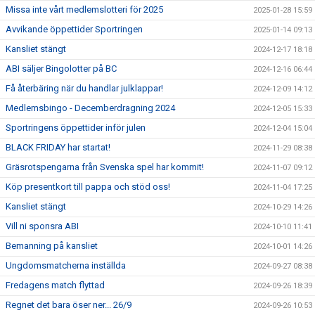
Missa inte vårt medlemslotteri för 2025
2025-01-28 15:59
Avvikande öppettider Sportringen
2025-01-14 09:13
Kansliet stängt
2024-12-17 18:18
ABI säljer Bingolotter på BC
2024-12-16 06:44
Få återbäring när du handlar julklappar!
2024-12-09 14:12
Medlemsbingo - Decemberdragning 2024
2024-12-05 15:33
Sportringens öppettider inför julen
2024-12-04 15:04
BLACK FRIDAY har startat!
2024-11-29 08:38
Gräsrotspengarna från Svenska spel har kommit!
2024-11-07 09:12
Köp presentkort till pappa och stöd oss!
2024-11-04 17:25
Kansliet stängt
2024-10-29 14:26
Vill ni sponsra ABI
2024-10-10 11:41
Bemanning på kansliet
2024-10-01 14:26
Ungdomsmatcherna inställda
2024-09-27 08:38
Fredagens match flyttad
2024-09-26 18:39
Regnet det bara öser ner... 26/9
2024-09-26 10:53