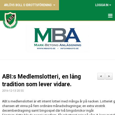
ARLÖVS BOLL O IDROTTSFÖRENING
LOGGA IN
NYHETER
HEM
ABI BLADET
OM KLUBBEN
VÅRA LAG
ABI:s Medlemslotteri, en lång
<
>
POLICY
tradition som lever vidare.
2016-12-13 20:55
KONTAKT SAMT KANSLI UPPGIFTER
ABI:s medlemslotteri är ett internt lotteri med många år på nacken. Lotteriet 
STYRELSEN - 2026
chansen att vinna på fem ordinäre månadsdragningar, en extra vinstrik
decemberdragning samt bingospel där två bingobrickor ingår.