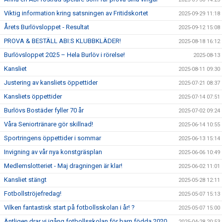
Viktig information kring satsningen av Fritidskortet
2025-09-29 11:18
Årets Burlövsloppet - Resultat
2025-09-12 15:08
PROVA & BESTÄLL ABI:S KLUBBKLÄDER!
2025-08-18 16:12
Burlövsloppet 2025 – Hela Burlöv i rörelse!
2025-08-13
Kansliet
2025-08-11 09:30
Justering av kansliets öppettider
2025-07-21 08:37
Kansliets öppettider
2025-07-14 07:51
Burlövs Bostäder fyller 70 år
2025-07-02 09:24
Våra Seniortränare gör skillnad!
2025-06-14 10:55
Sportringens öppettider i sommar
2025-06-13 15:14
Invigning av vår nya konstgräsplan
2025-06-06 10:49
Medlemslotteriet - Maj dragningen är klar!
2025-06-02 11:01
Kansliet stängt
2025-05-28 12:11
Fotbollströjefredag!
2025-05-07 15:13
Vilken fantastisk start på fotbollsskolan i år! ?
2025-05-07 15:00
Äntligen drar vi igång fotbollsskolan för barn födda 2020
2025-04-28 20:53