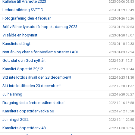
Kallelse till Årsmöte 2023
2023-02-06 09:53
Ledarutbildning SVFF D
2023-01-29 19:49
Fotografering den 4 februari
2023-01-26 13:26
Arlöv BI har lyckats få ihop ett damlag 2023
2023-01-24 07:53
Vi sålde en högvinst
2023-01-20 18:07
Kansliets stängt
2023-01-18 12:33
Nytt år - Ny chans för Medlemslotteriet i ABI
2023-01-03 12:24
Gott slut och Gott nytt år!
2022-12-31 10:21
Kansliet öppettid 29/12
2022-12-29 09:44
Sitt inte lottlös ikväll den 23 december!!!
2022-12-23 11:30
Sitt inte lottlös den 23 december!!!
2022-12-20 11:37
Julhälsning
2022-12-20 08:27
Dragningslista årets medlemslotteri
2022-12-16 13:58
Kansliets öppettider vecka 50
2022-12-12 10:28
Julmingel 2022
2022-12-11 22:55
Kansliets öppettider v 48
2022-11-30 09:26