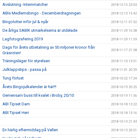
Avslutning -Internmatcher
2018-12-15 23:03
ABIs Medlemsbingo - Decemberdragningen
2018-12-13 15:42
Bingolotter inför jul & nyår
2018-12-11 07:32
De årliga SABIK utmärkelserna är utdelade
2018-11-29 16:38
Lagfotografering 2019
2018-11-29 11:59
Dags för årets utbetalning av 50 miljoner kronor från
2018-11-17 21:58
Gräsroten!
Träningsläger för styrelsen
2018-11-10 13:51
Julklappstips - passa på
2018-11-01 20:39
Tung förlust
2018-10-22 17:24
Årets Bingojulkalender är här!!!
2018-10-19 20:25
Gemensam buss till kvalet i Broby, 20/10
2018-10-19 11:56
ABI Tipset Dam
2018-10-18 13:22
ABI Tipset Herr
2018-10-18 13:16
2018-10-13 21:43
En härlig eftermiddag på Vallen
2018-10-13 20:51