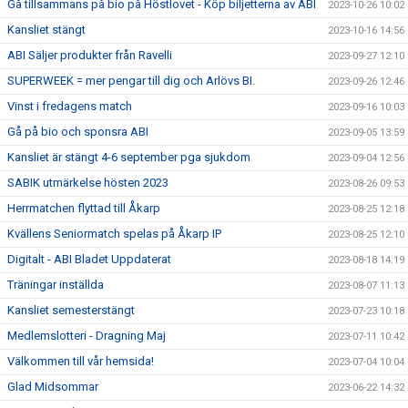
Gå tillsammans på bio på Höstlovet - Köp biljetterna av ABI
2023-10-26 10:02
Kansliet stängt
2023-10-16 14:56
ABI Säljer produkter från Ravelli
2023-09-27 12:10
SUPERWEEK = mer pengar till dig och Arlövs BI.
2023-09-26 12:46
Vinst i fredagens match
2023-09-16 10:03
Gå på bio och sponsra ABI
2023-09-05 13:59
Kansliet är stängt 4-6 september pga sjukdom
2023-09-04 12:56
SABIK utmärkelse hösten 2023
2023-08-26 09:53
Herrmatchen flyttad till Åkarp
2023-08-25 12:18
Kvällens Seniormatch spelas på Åkarp IP
2023-08-25 12:10
Digitalt - ABI Bladet Uppdaterat
2023-08-18 14:19
Träningar inställda
2023-08-07 11:13
Kansliet semesterstängt
2023-07-23 10:18
Medlemslotteri - Dragning Maj
2023-07-11 10:42
Välkommen till vår hemsida!
2023-07-04 10:04
Glad Midsommar
2023-06-22 14:32