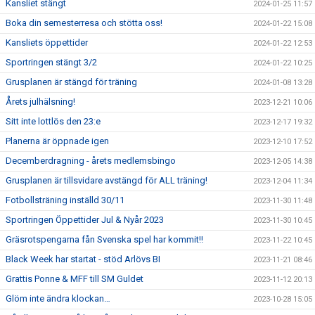
Kansliet stängt
2024-01-25 11:57
Boka din semesterresa och stötta oss!
2024-01-22 15:08
Kansliets öppettider
2024-01-22 12:53
Sportringen stängt 3/2
2024-01-22 10:25
Grusplanen är stängd för träning
2024-01-08 13:28
Årets julhälsning!
2023-12-21 10:06
Sitt inte lottlös den 23:e
2023-12-17 19:32
Planerna är öppnade igen
2023-12-10 17:52
Decemberdragning - årets medlemsbingo
2023-12-05 14:38
Grusplanen är tillsvidare avstängd för ALL träning!
2023-12-04 11:34
Fotbollsträning inställd 30/11
2023-11-30 11:48
Sportringen Öppettider Jul & Nyår 2023
2023-11-30 10:45
Gräsrotspengarna fån Svenska spel har kommit!!
2023-11-22 10:45
Black Week har startat - stöd Arlövs BI
2023-11-21 08:46
Grattis Ponne & MFF till SM Guldet
2023-11-12 20:13
Glöm inte ändra klockan…
2023-10-28 15:05