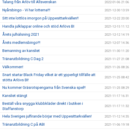
Talang från Arlöv till Allsvenskan
2022-01-06 21:06
Nyårsbingo - Vi har lotterna!!!
2021-12-30 13:59
Sitt inte lottlös imorgon på Uppesittarkvällen!!
2021-12-22 20:00
Handla julklappar online och stöd Arlövs BI
2021-12-15 11:12
Årets julhälsning 2021
2021-12-12 14:19
Årets medlemsbingo!!!
2021-12-07 14:36
Bemanning av kansliet
2021-11-30 11:20
Tränarutbildning C Dag 2
2021-11-27 21:08
Välkommen!
2021-11-26 08:26
Snart startar Black Friday vilket är ett ypperligt tillfälle att
2021-11-25 08:42
stötta Arlövs BI!
Nu kommer Gräsrotspengarna från Svenska spel!!
2021-11-25 08:29
Kansliet stängt
2021-11-17 16:31
Beställ våra snygga klubbkläder direkt i butiken i
2021-11-17 11:32
Staffanstorp
Hela Sveriges julfirande börjar med Uppesittarkvällen!
2021-11-12 14:35
Tränarutbildning C på ABI
2021-11-06 19:18