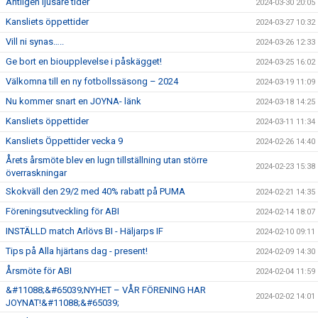
Äntligen ljusare tider
2024-03-30 20:05
Kansliets öppettider
2024-03-27 10:32
Vill ni synas…..
2024-03-26 12:33
Ge bort en bioupplevelse i påskägget!
2024-03-25 16:02
Välkomna till en ny fotbollssäsong – 2024
2024-03-19 11:09
Nu kommer snart en JOYNA- länk
2024-03-18 14:25
Kansliets öppettider
2024-03-11 11:34
Kansliets Öppettider vecka 9
2024-02-26 14:40
Årets årsmöte blev en lugn tillställning utan större
2024-02-23 15:38
överraskningar
Skokväll den 29/2 med 40% rabatt på PUMA
2024-02-21 14:35
Föreningsutveckling för ABI
2024-02-14 18:07
INSTÄLLD match Arlövs BI - Häljarps IF
2024-02-10 09:11
Tips på Alla hjärtans dag - present!
2024-02-09 14:30
Årsmöte för ABI
2024-02-04 11:59
&#11088;&#65039;NYHET – VÅR FÖRENING HAR
2024-02-02 14:01
JOYNAT!&#11088;&#65039;