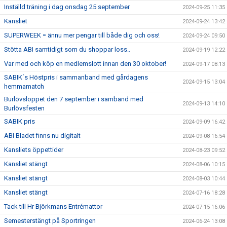
Inställd träning i dag onsdag 25 september
2024-09-25 11:35
Kansliet
2024-09-24 13:42
SUPERWEEK = ännu mer pengar till både dig och oss!
2024-09-24 09:50
Stötta ABI samtidigt som du shoppar loss..
2024-09-19 12:22
Var med och köp en medlemslott innan den 30 oktober!
2024-09-17 08:13
SABIK´s Höstpris i sammanband med gårdagens
2024-09-15 13:04
hemmamatch
Burlövsloppet den 7 september i samband med
2024-09-13 14:10
Burlövsfesten
SABIK pris
2024-09-09 16:42
ABI Bladet finns nu digitalt
2024-09-08 16:54
Kansliets öppettider
2024-08-23 09:52
Kansliet stängt
2024-08-06 10:15
Kansliet stängt
2024-08-03 10:44
Kansliet stängt
2024-07-16 18:28
Tack till Hr Björkmans Entrémattor
2024-07-15 16:06
Semesterstängt på Sportringen
2024-06-24 13:08