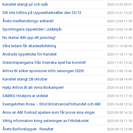
Kansliet stängt jul och nyår
2025-12-23 09:07
Sitt inte lottlös på Uppesittarkvällen den 23/12
2025-12-21 15:23
Årets medlemsbingo avklarat!
2025-12-04 11:39
Sportringens öppettider i Jul&Nyår
2025-12-02 15:38
Nu startar ABI upp ett juniorlag!
2025-11-23 11:03
Våra ledare får skadeutbildning
2025-11-15 09:49
Ändrade öppettider för Kansliet
2025-11-10 11:18
Gräsrotspengarna från Svenska spel har kommit!
2025-11-07 15:23
Arlövs BI söker sponsorer inför säsongen 2026!
2025-11-06 15:06
Kansliet stängt 28 oktober
2025-10-28 14:49
Hjälp Arlövs BI att vinna Biokampen!
2025-10-24 13:05
SABIKS Höstpris är utdelat
2025-10-19 17:18
Sverigelotten Rosa – Stöd Bröstcancerförbundet och ABI
2025-10-08 13:54
Ännu en ABI fostrad spelare som får prova sina vingar
2025-09-30 14:25
Viktig information kring satsningen av Fritidskortet
2025-09-29 11:18
Årets Burlövsloppet - Resultat
2025-09-12 15:08