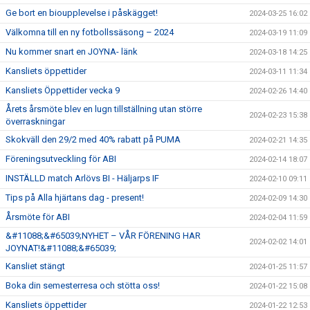
Ge bort en bioupplevelse i påskägget!
2024-03-25 16:02
Välkomna till en ny fotbollssäsong – 2024
2024-03-19 11:09
Nu kommer snart en JOYNA- länk
2024-03-18 14:25
Kansliets öppettider
2024-03-11 11:34
Kansliets Öppettider vecka 9
2024-02-26 14:40
Årets årsmöte blev en lugn tillställning utan större
2024-02-23 15:38
överraskningar
Skokväll den 29/2 med 40% rabatt på PUMA
2024-02-21 14:35
Föreningsutveckling för ABI
2024-02-14 18:07
INSTÄLLD match Arlövs BI - Häljarps IF
2024-02-10 09:11
Tips på Alla hjärtans dag - present!
2024-02-09 14:30
Årsmöte för ABI
2024-02-04 11:59
&#11088;&#65039;NYHET – VÅR FÖRENING HAR
2024-02-02 14:01
JOYNAT!&#11088;&#65039;
Kansliet stängt
2024-01-25 11:57
Boka din semesterresa och stötta oss!
2024-01-22 15:08
Kansliets öppettider
2024-01-22 12:53