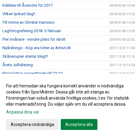
Kallelse till Årsmöte för 2017
2018-02-06 10:43
Vilken lyckad dag!!
2018-02-03 19:52
Till minne av Christer Hansson
2018-01-28 14:30
Lagfotografering 2018- 3 februari
2018-01-08 13:35
Fler invånare - mindre plats för idrott
2018-01-03 22:02
Nyårsbingo - Köp era lotter av Arlövs BI
2017-12-27 11:04
Skånecupen startar Idag!!!
2017-12-26 12:10
Årets Julhälsning
2017-12-19 14:59
Bingolottos uppesittarekväll 23/12
2017-12-19 13:41
December dragningen för medlemslotteriet
2017-12-18 15:42
För att hemsidan ska fungera korrekt använder vi nödvändiga
MFFs Sommarakademi-Dax att anmäla sig!
2017-12-08 16:46
cookies från SportAdmin. Dessa går inte att stänga av.
Föreningen kan också använda frivilliga cookies, t.ex. för statistik
Utdelning från Gräsroten- Hjälp oss...
2017-11-29 10:26
eller marknadsföring. Du väljer själv om du vill acceptera dessa.
SABIK - Utmärkelser 2017
2017-11-27 22:24
Anpassa dina val
Klubbfajten har startat - Hjälp Arlövs BI att vinna!
2017-11-24 14:08
Dax att köpa årets Julkalender!!
Acceptera nödvändiga
Acceptera alla
2017-11-15 10:01
Klä dig varmt i vinter!!
2017-10-16 15:08