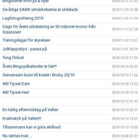
Bingolotter inför jul & nyår
2018-12-11 07:32
De årliga SABIK utmärkelserna är utdelade
2018-11-29 16:38
Lagfotografering 2019
2018-11-29 11:59
Dags för årets utbetalning av 50 miljoner kronor från
2018-11-17 21:58
Gräsroten!
Träningsläger för styrelsen
2018-11-10 13:51
Julklappstips - passa på
2018-11-01 20:39
Tung förlust
2018-10-22 17:24
Årets Bingojulkalender är här!!!
2018-10-19 20:25
Gemensam buss till kvalet i Broby, 20/10
2018-10-19 11:56
ABI Tipset Dam
2018-10-18 13:22
ABI Tipset Herr
2018-10-18 13:16
2018-10-13 21:43
En härlig eftermiddag på Vallen
2018-10-13 20:51
Kvalmatch på Vallen!!!
2018-10-12 13:51
Tillsammans kan vi göra skillnad
2018-10-10 13:50
Nu väntas kval ...
2018-10-08 21:47