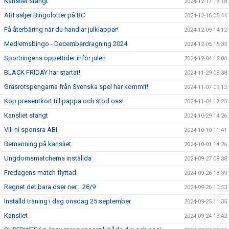
Kansliet stängt
2024-12-17 18:18
ABI säljer Bingolotter på BC
2024-12-16 06:44
Få återbäring när du handlar julklappar!
2024-12-09 14:12
Medlemsbingo - Decemberdragning 2024
2024-12-05 15:33
Sportringens öppettider inför julen
2024-12-04 15:04
BLACK FRIDAY har startat!
2024-11-29 08:38
Gräsrotspengarna från Svenska spel har kommit!
2024-11-07 09:12
Köp presentkort till pappa och stöd oss!
2024-11-04 17:25
Kansliet stängt
2024-10-29 14:26
Vill ni sponsra ABI
2024-10-10 11:41
Bemanning på kansliet
2024-10-01 14:26
Ungdomsmatcherna inställda
2024-09-27 08:38
Fredagens match flyttad
2024-09-26 18:39
Regnet det bara öser ner... 26/9
2024-09-26 10:53
Inställd träning i dag onsdag 25 september
2024-09-25 11:35
Kansliet
2024-09-24 13:42