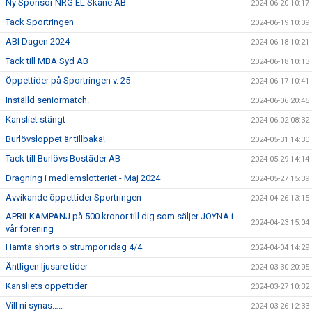
Ny Sponsor NRG EL Skåne AB
2024-06-20 10:17
Tack Sportringen
2024-06-19 10:09
ABI Dagen 2024
2024-06-18 10:21
Tack till MBA Syd AB
2024-06-18 10:13
Öppettider på Sportringen v. 25
2024-06-17 10:41
Inställd seniormatch.
2024-06-06 20:45
Kansliet stängt
2024-06-02 08:32
Burlövsloppet är tillbaka!
2024-05-31 14:30
Tack till Burlövs Bostäder AB
2024-05-29 14:14
Dragning i medlemslotteriet - Maj 2024
2024-05-27 15:39
Avvikande öppettider Sportringen
2024-04-26 13:15
APRILKAMPANJ på 500 kronor till dig som säljer JOYNA i
2024-04-23 15:04
vår förening
Hämta shorts o strumpor idag 4/4
2024-04-04 14:29
Äntligen ljusare tider
2024-03-30 20:05
Kansliets öppettider
2024-03-27 10:32
Vill ni synas…..
2024-03-26 12:33