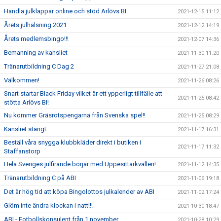
Handla julklappar online och stöd Arlövs BI
2021-12-15 11:12
Årets julhälsning 2021
2021-12-12 14:19
Årets medlemsbingo!!!
2021-12-07 14:36
Bemanning av kansliet
2021-11-30 11:20
Tränarutbildning C Dag 2
2021-11-27 21:08
Välkommen!
2021-11-26 08:26
Snart startar Black Friday vilket är ett ypperligt tillfälle att
2021-11-25 08:42
stötta Arlövs BI!
Nu kommer Gräsrotspengarna från Svenska spel!!
2021-11-25 08:29
Kansliet stängt
2021-11-17 16:31
Beställ våra snygga klubbkläder direkt i butiken i
2021-11-17 11:32
Staffanstorp
Hela Sveriges julfirande börjar med Uppesittarkvällen!
2021-11-12 14:35
Tränarutbildning C på ABI
2021-11-06 19:18
Det är hög tid att köpa Bingolottos julkalender av ABI
2021-11-02 17:24
Glöm inte ändra klockan i natt!!!
2021-10-30 18:47
ABI - Fotbollskonsulent från 1 november
2021-10-28 10:29