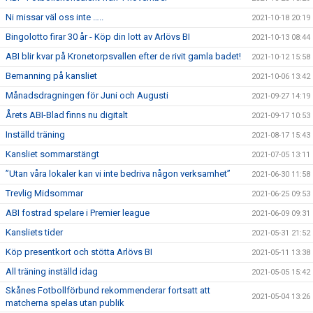
Ni missar väl oss inte …..
2021-10-18 20:19
Bingolotto firar 30 år - Köp din lott av Arlövs BI
2021-10-13 08:44
ABI blir kvar på Kronetorpsvallen efter de rivit gamla badet!
2021-10-12 15:58
Bemanning på kansliet
2021-10-06 13:42
Månadsdragningen för Juni och Augusti
2021-09-27 14:19
Årets ABI-Blad finns nu digitalt
2021-09-17 10:53
Inställd träning
2021-08-17 15:43
Kansliet sommarstängt
2021-07-05 13:11
”Utan våra lokaler kan vi inte bedriva någon verksamhet”
2021-06-30 11:58
Trevlig Midsommar
2021-06-25 09:53
ABI fostrad spelare i Premier league
2021-06-09 09:31
Kansliets tider
2021-05-31 21:52
Köp presentkort och stötta Arlövs BI
2021-05-11 13:38
All träning inställd idag
2021-05-05 15:42
Skånes Fotbollförbund rekommenderar fortsatt att
2021-05-04 13:26
matcherna spelas utan publik