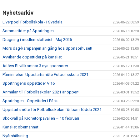
SABIK
Nyhetsarkiv
KALENDER
Liverpool Fotbollskola - I Svedala
2026-06-22 08:59
GDPR
Sommartider på Sportringen
2026-06-18 10:20
Dragning i medlemslotteriet - Maj 2026
2026-06-02 13:29
MATCHER
Mors dag-kampanjen är igång hos Sponsorhuset!
2026-05-26 13:05
VÅRA KLUBBKLÄDER
Avvikande öppettider på kansliet
2026-05-21 18:51
Arlövs BI välkomnar 3 nya sponsorer
2026-05-12 11:30
HITTA HIT
Påminnelse- Uppstartsmöte Fotbollsskola 2021
2026-04-12 13:27
Sportringens öppettider V 16
2026-04-08 09:22
Anmälan till Fotbollsskolan 2021 är öppen!
2026-03-31 13:52
Sportringen - Öppettider i Påsk
2026-03-25 09:20
Uppstartsmöte för Fotbollsskolan för barn födda 2021
2026-03-23 19:53
Skokväll på Kronetorpsvallen – 10 februari
2026-02-02 14:51
Kansliet obemannat
2026-01-14 13:06
Nyårshälsning
2025-12-31 19:47