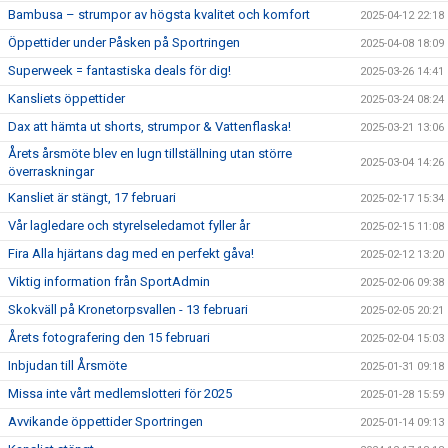
Bambusa – strumpor av högsta kvalitet och komfort
2025-04-12 22:18
Öppettider under Påsken på Sportringen
2025-04-08 18:09
Superweek = fantastiska deals för dig!
2025-03-26 14:41
Kansliets öppettider
2025-03-24 08:24
Dax att hämta ut shorts, strumpor & Vattenflaska!
2025-03-21 13:06
Årets årsmöte blev en lugn tillställning utan större
2025-03-04 14:26
överraskningar
Kansliet är stängt, 17 februari
2025-02-17 15:34
Vår lagledare och styrelseledamot fyller år
2025-02-15 11:08
Fira Alla hjärtans dag med en perfekt gåva!
2025-02-12 13:20
Viktig information från SportAdmin
2025-02-06 09:38
Skokväll på Kronetorpsvallen - 13 februari
2025-02-05 20:21
Årets fotografering den 15 februari
2025-02-04 15:03
Inbjudan till Årsmöte
2025-01-31 09:18
Missa inte vårt medlemslotteri för 2025
2025-01-28 15:59
Avvikande öppettider Sportringen
2025-01-14 09:13