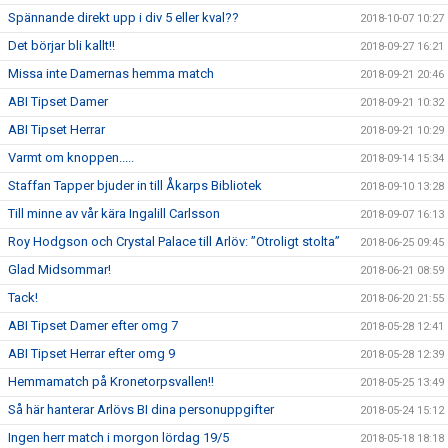
Spännande direkt upp i div 5 eller kval??
2018-10-07 10:27
Det börjar bli kallt!!
2018-09-27 16:21
Missa inte Damernas hemma match
2018-09-21 20:46
ABI Tipset Damer
2018-09-21 10:32
ABI Tipset Herrar
2018-09-21 10:29
Varmt om knoppen.....
2018-09-14 15:34
Staffan Tapper bjuder in till Åkarps Bibliotek
2018-09-10 13:28
Till minne av vår kära Ingalill Carlsson
2018-09-07 16:13
Roy Hodgson och Crystal Palace till Arlöv: ”Otroligt stolta”
2018-06-25 09:45
Glad Midsommar!
2018-06-21 08:59
Tack!
2018-06-20 21:55
ABI Tipset Damer efter omg 7
2018-05-28 12:41
ABI Tipset Herrar efter omg 9
2018-05-28 12:39
Hemmamatch på Kronetorpsvallen!!
2018-05-25 13:49
Så här hanterar Arlövs BI dina personuppgifter
2018-05-24 15:12
Ingen herr match i morgon lördag 19/5
2018-05-18 18:18