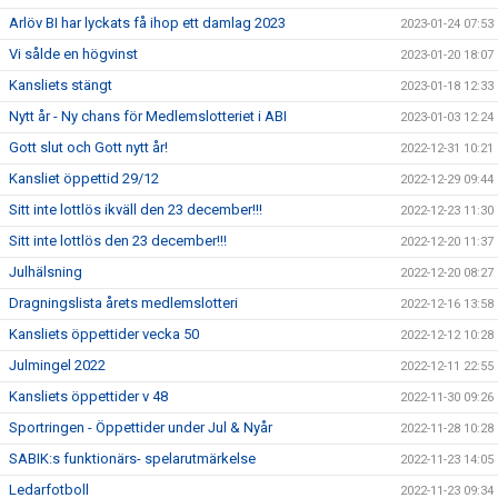
Arlöv BI har lyckats få ihop ett damlag 2023
2023-01-24 07:53
Vi sålde en högvinst
2023-01-20 18:07
Kansliets stängt
2023-01-18 12:33
Nytt år - Ny chans för Medlemslotteriet i ABI
2023-01-03 12:24
Gott slut och Gott nytt år!
2022-12-31 10:21
Kansliet öppettid 29/12
2022-12-29 09:44
Sitt inte lottlös ikväll den 23 december!!!
2022-12-23 11:30
Sitt inte lottlös den 23 december!!!
2022-12-20 11:37
Julhälsning
2022-12-20 08:27
Dragningslista årets medlemslotteri
2022-12-16 13:58
Kansliets öppettider vecka 50
2022-12-12 10:28
Julmingel 2022
2022-12-11 22:55
Kansliets öppettider v 48
2022-11-30 09:26
Sportringen - Öppettider under Jul & Nyår
2022-11-28 10:28
SABIK:s funktionärs- spelarutmärkelse
2022-11-23 14:05
Ledarfotboll
2022-11-23 09:34