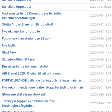
Kansliets öppettider
2020-04-27 07:24
Vad som gäller på Kronetorpsvallen inför
2020-04-24 13:44
Seriematcher/träningar
Stötta Arlövs BI genom Bingolotto!!
2020-04-17 16:30
Nya riktlinjer kring fotbollen
2020-04-17 15:30
Fotbollsskolan startar den 22 april
2020-04-15 13:04
Nya bollar
2020-04-12 18:15
Glad Påsk
2020-04-09 14:41
Sitt inte lottlös till Påsk!
2020-04-08 15:30
Beslut gällande träningsmatcher
2020-04-07 16:23
ABI Bladet 2020 - Digitalt till att börja med
2020-04-03 11:34
FÖRTYDLIGANDE gällande träning och träningsmatcher
2020-04-03 10:41
Nya rekommendationer sätter stopp för tävling och match
2020-04-01 18:02
Glöm inte ställa fram klockan!!!
2020-03-28 18:55
Träning är toppen i kombination med
2020-03-26 13:58
försiktighetsåtgärder...