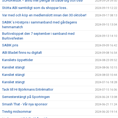
SUPERWEEK = ännu mer pengar till både dig och oss!
2024-09-24 09:50
Stötta ABI samtidigt som du shoppar loss..
2024-09-19 12:22
Var med och köp en medlemslott innan den 30 oktober!
2024-09-17 08:13
SABIK´s Höstpris i sammanband med gårdagens
2024-09-15 13:04
hemmamatch
Burlövsloppet den 7 september i samband med
2024-09-13 14:10
Burlövsfesten
SABIK pris
2024-09-09 16:42
ABI Bladet finns nu digitalt
2024-09-08 16:54
Kansliets öppettider
2024-08-23 09:52
Kansliet stängt
2024-08-06 10:15
Kansliet stängt
2024-08-03 10:44
Kansliet stängt
2024-07-16 18:28
Tack till Hr Björkmans Entrémattor
2024-07-15 16:06
Semesterstängt på Sportringen
2024-06-24 13:08
Smash That - Vår nya sponsor
2024-06-21 11:24
Trevlig midsommar
2024-06-20 19:14