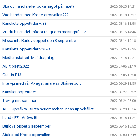
Ska du handla eller boka något på nätet?
2022-08-23 14:21
Vad händer med Kronetorpsvallen???
2022-08-18 13:27
Kansliets öppettider v. 33
2022-08-16 11:58
Vill du bli en del i något roligt och meningsfullt?
2022-08-15 14:46
Missa inte Burlövsloppet den 3 september
2022-08-14 19:18
Kansliets öppettider V.30-31
2022-07-25 12:35
Medlemslotteri- Maj dragning
2022-07-18 19:21
ABI tipset 2022
2022-07-05 21:19
Grattis P13
2022-07-05 19:58
Intervju med vår A-lagstränare av Skånesport
2022-06-29 11:55
Kansliet öppettider
2022-06-27 06:52
Trevlig midsommar
2022-06-24 08:00
ABI - Uppåkra - Sista seriematchen innan uppehållet
2022-06-23 13:56
Lunds FF - Arlövs BI
2022-06-18 11:24
Burlövsloppet 3 september
2022-06-15 18:52
Staket på Kronetorpsvallen
2022-06-03 13:49