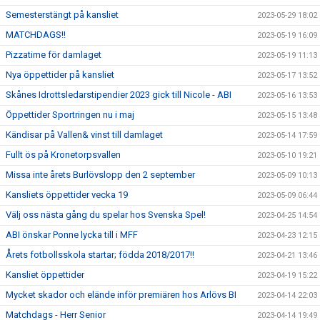
Semesterstängt på kansliet
2023-05-29 18:02
MATCHDAGS!!
2023-05-19 16:09
Pizzatime för damlaget
2023-05-19 11:13
Nya öppettider på kansliet
2023-05-17 13:52
Skånes Idrottsledarstipendier 2023 gick till Nicole - ABI
2023-05-16 13:53
Öppettider Sportringen nu i maj
2023-05-15 13:48
Kändisar på Vallen& vinst till damlaget
2023-05-14 17:59
Fullt ös på Kronetorpsvallen
2023-05-10 19:21
Missa inte årets Burlövslopp den 2 september
2023-05-09 10:13
Kansliets öppettider vecka 19
2023-05-09 06:44
Välj oss nästa gång du spelar hos Svenska Spel!
2023-04-25 14:54
ABI önskar Ponne lycka till i MFF
2023-04-23 12:15
Årets fotbollsskola startar; födda 2018/2017!!
2023-04-21 13:46
Kansliet öppettider
2023-04-19 15:22
Mycket skador och elände inför premiären hos Arlövs BI
2023-04-14 22:03
Matchdags - Herr Senior
2023-04-14 19:49