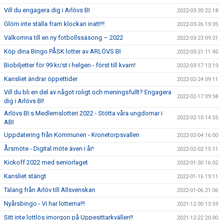
Vill du engagera dig i Arlövs BI
2022-03-30 22:18
Glöm inte ställa fram klockan inatt!!!
2022-03-26 19:35
Välkomna till en ny fotbollssäsong – 2022
2022-03-23 09:31
Köp dina Bingo PÅSK lotter av ARLÖVS BI
2022-03-21 11:40
Biobiljetter för 99 kr/st i helgen - först till kvarn!
2022-03-17 13:19
Kansliet ändrar öppettider
2022-02-24 09:11
Vill du bli en del av något roligt och meningsfullt? Engagera
2022-02-17 09:58
dig i Arlövs BI!
Arlövs BI:s Medlemslotteri 2022 - Stötta våra ungdomar i
2022-02-10 14:55
ABI
Uppdatering från Kommunen - Kronetorpsvallen
2022-02-04 16:00
Årsmöte - Digital möte även i år!
2022-02-02 15:11
Kickoff 2022 med seniorlaget
2022-01-30 16:02
Kansliet stängt
2022-01-16 19:11
Talang från Arlöv till Allsvenskan
2022-01-06 21:06
Nyårsbingo - Vi har lotterna!!!
2021-12-30 13:59
Sitt inte lottlös imorgon på Uppesittarkvällen!!
2021-12-22 20:00