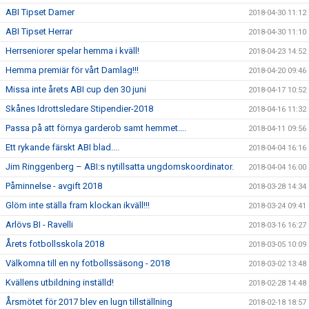
ABI Tipset Damer
2018-04-30 11:12
ABI Tipset Herrar
2018-04-30 11:10
Herrseniorer spelar hemma i kväll!
2018-04-23 14:52
Hemma premiär för vårt Damlag!!!
2018-04-20 09:46
Missa inte årets ABI cup den 30 juni
2018-04-17 10:52
Skånes Idrottsledare Stipendier-2018
2018-04-16 11:32
Passa på att förnya garderob samt hemmet....
2018-04-11 09:56
Ett rykande färskt ABI blad....
2018-04-04 16:16
Jim Ringgenberg – ABI:s nytillsatta ungdomskoordinator.
2018-04-04 16:00
Påminnelse - avgift 2018
2018-03-28 14:34
Glöm inte ställa fram klockan ikväll!!!
2018-03-24 09:41
Arlövs BI - Ravelli
2018-03-16 16:27
Årets fotbollsskola 2018
2018-03-05 10:09
Välkomna till en ny fotbollssäsong - 2018
2018-03-02 13:48
Kvällens utbildning inställd!
2018-02-28 14:48
Årsmötet för 2017 blev en lugn tillställning
2018-02-18 18:57