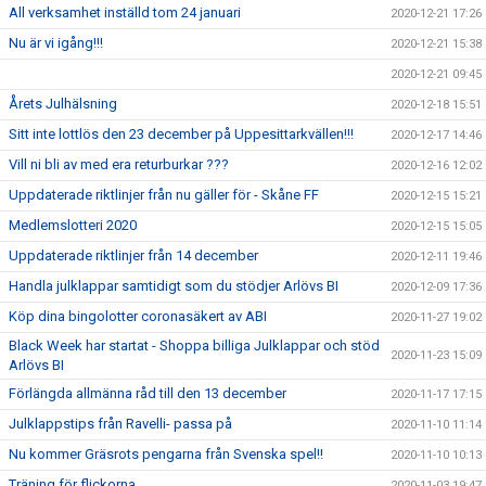
All verksamhet inställd tom 24 januari
2020-12-21 17:26
Nu är vi igång!!!
2020-12-21 15:38
2020-12-21 09:45
Årets Julhälsning
2020-12-18 15:51
Sitt inte lottlös den 23 december på Uppesittarkvällen!!!
2020-12-17 14:46
Vill ni bli av med era returburkar ???
2020-12-16 12:02
Uppdaterade riktlinjer från nu gäller för - Skåne FF
2020-12-15 15:21
Medlemslotteri 2020
2020-12-15 15:05
Uppdaterade riktlinjer från 14 december
2020-12-11 19:46
Handla julklappar samtidigt som du stödjer Arlövs BI
2020-12-09 17:36
Köp dina bingolotter coronasäkert av ABI
2020-11-27 19:02
Black Week har startat - Shoppa billiga Julklappar och stöd
2020-11-23 15:09
Arlövs BI
Förlängda allmänna råd till den 13 december
2020-11-17 17:15
Julklappstips från Ravelli- passa på
2020-11-10 11:14
Nu kommer Gräsrots pengarna från Svenska spel!!
2020-11-10 10:13
Träning för flickorna
2020-11-03 19:47