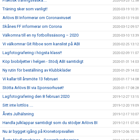
Praktisk träningsväska....
2020-03-25 12:58
Träning sker som vanligt!
2020-03-19 10:31
Arlövs BI Informerar om Coronaviruset
2020-03-13 19:00
Skånes FF informerar om Corona
2020-03-12 09:57
Välkomna till en ny fotbollssäsong – 2020
2020-03-10 13:39
Vi välkomnar Git Riboe som kanslist på ABI
2020-02-25 13:12
Lagfotografering i högsta klass!!
2020-02-09 11:07
Köp biobiljetter i helgen - Stödj ABI samtidigt
2020-01-31 14:03
Ny rutin för beställning av Klubbkläder
2020-01-29 14:02
Vi kallar till årsmöte 13 februari
2020-01-17 14:08
Stötta Arlövs BI via Sponsorhuset!
2020-01-17 08:28
Lagfotografering den 8 februari 2020
2019-12-27 13:15
Sitt inte lottlös ....
2019-12-20 19:09
Årets Julhälsning
2019-12-17 10:07
Handla julklappar samtidigt som du stödjer Arlövs BI
2019-12-11 07:45
Nu är bygget igång på Kronetorpsvallen
2019-12-06 10:10