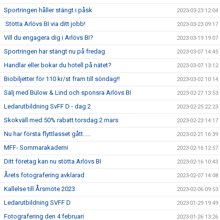
Sportringen håller stängt i påsk
2023-03-23 12:04
Stötta Arlövs BI via ditt jobb!
2023-03-23 09:17
Vill du engagera dig i Arlövs BI?
2023-03-19 19:07
Sportringen har stängt nu på fredag
2023-03-07 14:45
Handlar eller bokar du hotell på nätet?
2023-03-07 13:12
Biobiljetter för 110 kr/st fram till söndag!!
2023-03-02 10:14
Sälj med Bülow & Lind och sponsra Arlövs BI
2023-02-27 13:53
Ledarutbildning SvFF D - dag 2
2023-02-25 22:23
Skokväll med 50% rabatt torsdag 2 mars
2023-02-23 14:17
Nu har första flyttlasset gått.....
2023-02-21 16:39
MFF- Sommarakademi
2023-02-16 12:57
Ditt företag kan nu stötta Arlövs BI
2023-02-16 10:43
Årets fotografering avklarad
2023-02-07 14:08
Kallelse till Årsmöte 2023
2023-02-06 09:53
Ledarutbildning SVFF D
2023-01-29 19:49
Fotografering den 4 februari
2023-01-26 13:26