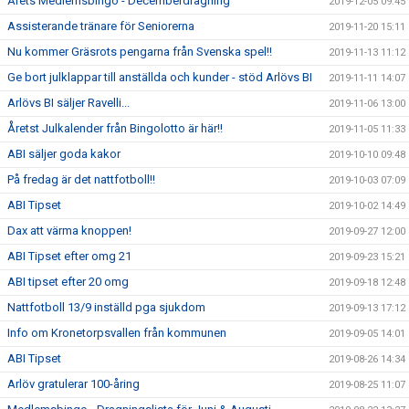
Årets Medlemsbingo - Decemberdragning
2019-12-05 09:45
Assisterande tränare för Seniorerna
2019-11-20 15:11
Nu kommer Gräsrots pengarna från Svenska spel!!
2019-11-13 11:12
Ge bort julklappar till anställda och kunder - stöd Arlövs BI
2019-11-11 14:07
Arlövs BI säljer Ravelli...
2019-11-06 13:00
Åretst Julkalender från Bingolotto är här!!
2019-11-05 11:33
ABI säljer goda kakor
2019-10-10 09:48
På fredag är det nattfotboll!!
2019-10-03 07:09
ABI Tipset
2019-10-02 14:49
Dax att värma knoppen!
2019-09-27 12:00
ABI Tipset efter omg 21
2019-09-23 15:21
ABI tipset efter 20 omg
2019-09-18 12:48
Nattfotboll 13/9 inställd pga sjukdom
2019-09-13 17:12
Info om Kronetorpsvallen från kommunen
2019-09-05 14:01
ABI Tipset
2019-08-26 14:34
Arlöv gratulerar 100-åring
2019-08-25 11:07