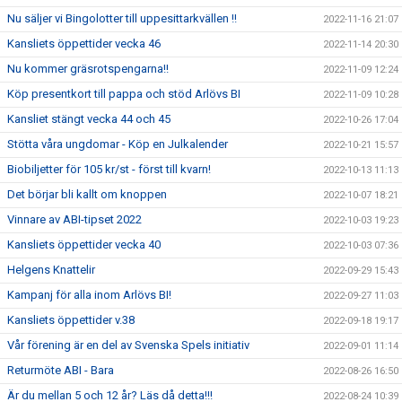
Nu säljer vi Bingolotter till uppesittarkvällen !!
2022-11-16 21:07
Kansliets öppettider vecka 46
2022-11-14 20:30
Nu kommer gräsrotspengarna!!
2022-11-09 12:24
Köp presentkort till pappa och stöd Arlövs BI
2022-11-09 10:28
Kansliet stängt vecka 44 och 45
2022-10-26 17:04
Stötta våra ungdomar - Köp en Julkalender
2022-10-21 15:57
Biobiljetter för 105 kr/st - först till kvarn!
2022-10-13 11:13
Det börjar bli kallt om knoppen
2022-10-07 18:21
Vinnare av ABI-tipset 2022
2022-10-03 19:23
Kansliets öppettider vecka 40
2022-10-03 07:36
Helgens Knattelir
2022-09-29 15:43
Kampanj för alla inom Arlövs BI!
2022-09-27 11:03
Kansliets öppettider v.38
2022-09-18 19:17
Vår förening är en del av Svenska Spels initiativ
2022-09-01 11:14
Returmöte ABI - Bara
2022-08-26 16:50
Är du mellan 5 och 12 år? Läs då detta!!!
2022-08-24 10:39