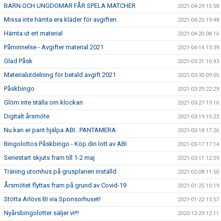
BARN OCH UNGDOMAR FÅR SPELA MATCHER
2021-04-29 15:58
Missa inte hämta era kläder för avgiften.
2021-04-25 19:48
Hämta ut ert material
2021-04-20 08:16
Påminnelse - Avgifter material 2021
2021-04-14 13:39
Glad Påsk
2021-03-31 10:43
Materialutdelning för betald avgift 2021
2021-03-30 09:05
Påskbingo
2021-03-29 22:29
Glöm inte ställa om klockan
2021-03-27 19:16
Digitalt årsmöte
2021-03-19 15:23
Nu kan er pant hjälpa ABI…PANTAMERA
2021-03-18 17:26
Bingolottos Påskbingo - Köp din lott av ABI
2021-03-17 17:14
Seriestart skjuts fram till 1-2 maj
2021-03-11 12:59
Träning utomhus på grusplanen inställd
2021-02-08 11:50
Årsmötet flyttas fram på grund av Covid-19
2021-01-25 10:19
Stötta Arlövs BI via Sponsorhuset!
2021-01-22 13:57
Nyårsbingolotter säljer vi!!!
2020-12-29 12:11