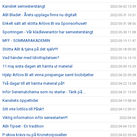
Kansliet semesterstängt
2022-06-02 13:39
ABI Bladet - Årets upplaga finns nu digitalt
2022-05-31 10:51
Enkelt sätt att stötta Arlövs BI via Sponsorhuset!
2022-05-31 08:56
Sportringen - Vår klädleverantör har semesterstängt
2022-05-30 11:08
MFF - SOMMARAKADEMIN
2022-05-19 11:47
Stötta ABI & tjäna på det själv!!!!
2022-05-18 09:00
Vad händer med Idrottsplatsen?
2022-05-16 14:10
11 maj sista dagen att hämta ut material
2022-05-09 15:29
Hjälp Arlövs BI att vinna prispengar samt biobiljetter
2022-04-25 09:28
Två dagar till att hämta material på!!
2022-04-22 15:08
Inför Seriematcherna som nu startar - Tänk på....
2022-04-21 13:09
Kansliets öppettider
2022-04-19 08:44
Sitt inte lottlös till Påsk!!
2022-04-12 09:51
Viktig information inför seriestarten!!!
2022-04-06
ABI-Tipset - En tradition
2022-04-04 13:31
P-skiva krävs nu på Kronetorpsvallen
2022-04-02 09:44