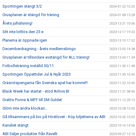
Sportringen stängt 3/2
2024-01-22 10:25
Grusplanen är stängd för träning
2024-01-08 13:28
Årets julhälsning!
2023-12-21 10:06
Sitt inte lottlös den 23:e
2023-12-17 19:32
Planerna är öppnade igen
2023-12-10 17:52
Decemberdragning - årets medlemsbingo
2023-12-05 14:38
Grusplanen är tillsvidare avstängd för ALL träning!
2023-12-04 11:34
Fotbollsträning inställd 30/11
2023-11-30 11:48
Sportringen Öppettider Jul & Nyår 2023
2023-11-30 10:45
Gräsrotspengarna fån Svenska spel har kommit!!
2023-11-22 10:45
Black Week har startat - stöd Arlövs BI
2023-11-21 08:46
Grattis Ponne & MFF till SM Guldet
2023-11-12 20:13
Glöm inte ändra klockan…
2023-10-28 15:05
Gå tillsammans på bio på Höstlovet - Köp biljetterna av ABI
2023-10-26 10:02
Kansliet stängt
2023-10-16 14:56
ABI Säljer produkter från Ravelli
2023-09-27 12:10