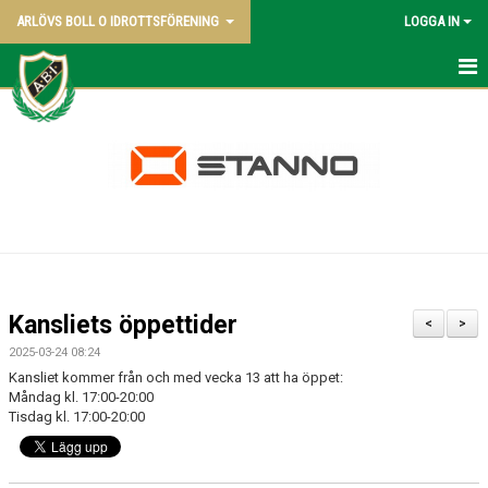
ARLÖVS BOLL O IDROTTSFÖRENING
LOGGA IN
NYHETER
HEM
ABI BLADET
OM KLUBBEN
VÅRA LAG
Kansliets öppettider
<
>
POLICY
2025-03-24 08:24
Kansliet kommer från och med vecka 13 att ha öppet:
KONTAKT SAMT KANSLI UPPGIFTER
Måndag kl. 17:00-20:00
Tisdag kl. 17:00-20:00
STYRELSEN - 2026