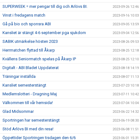
SUPERWEEK = mer pengar till dig och Arlövs BI.
2023-09-26 12:46
Vinst i fredagens match
2023-09-16 10:03
Gå på bio och sponsra ABI
2023-09-05 13:59
Kansliet är stängt 4-6 september pga sjukdom
2023-09-04 12:56
SABIK utmärkelse hösten 2023
2023-08-26 09:53
Herrmatchen flyttad till Åkarp
2023-08-25 12:18
Kvällens Seniormatch spelas på Åkarp IP
2023-08-25 12:10
Digitalt - ABI Bladet Uppdaterat
2023-08-18 14:19
Träningar inställda
2023-08-07 11:13
Kansliet semesterstängt
2023-07-23 10:18
Medlemslotteri - Dragning Maj
2023-07-11 10:42
Välkommen till vår hemsida!
2023-07-04 10:04
Glad Midsommar
2023-06-22 14:32
Sportringen har semesterstängt
2023-06-19 08:30
Stöd Arlövs BI med din resa!
2023-06-08 11:51
Öppettider Sportringen tisdagen den 6/6
2023-06-01 15:31