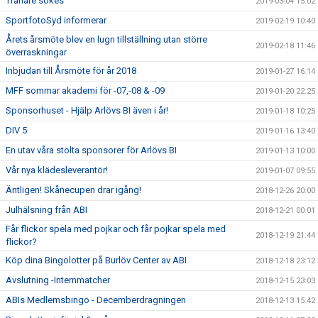
Tränare sökes
2019-03-04 15:02
SportfotoSyd informerar
2019-02-19 10:40
Årets årsmöte blev en lugn tillställning utan större
2019-02-18 11:46
överraskningar
Inbjudan till Årsmöte för år 2018
2019-01-27 16:14
MFF sommar akademi för -07,-08 & -09
2019-01-20 22:25
Sponsorhuset - Hjälp Arlövs BI även i år!
2019-01-18 10:25
DIV 5
2019-01-16 13:40
En utav våra stolta sponsorer för Arlövs BI
2019-01-13 10:00
Vår nya klädesleverantör!
2019-01-07 09:55
Äntligen! Skånecupen drar igång!
2018-12-26 20:00
Julhälsning från ABI
2018-12-21 00:01
Får flickor spela med pojkar och får pojkar spela med
2018-12-19 21:44
flickor?
Köp dina Bingolotter på Burlöv Center av ABI
2018-12-18 23:12
Avslutning -Internmatcher
2018-12-15 23:03
ABIs Medlemsbingo - Decemberdragningen
2018-12-13 15:42