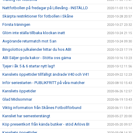
Nattfotbollen på fredagar på Lillevång - INSTÄLLD
2020-11-03 15:14
Skärpta restriktioner för fotbollen i Skåne
2020-10-28 20:57
Första träningen
2020-10-27 23:32
Glöm inte ställa tillbaka klockan inatt
2020-10-24 21:15
Avgörande returmatch mot 5:an
2020-10-24 09:30
Bingolottos julkalender hittar du hos ABI
2020-10-23 17:19
ABI Säljer goda kakor - Stötta oss gärna
2020-10-16 13:23
Tjejer i åk 5 & 6 startar nytt lag!!
2020-10-12 11:56
Kansliets öppettider tillfälligt ändrade V40 och V41
2020-09-22 12:23
Inför seriestarten - PUBLIKFRITT på våra matcher
2020-08-10 15:43
Kansliets öppetider
2020-06-26 12:57
Glad Midsommar
2020-06-19 13:43
Viktig information från Skånes Fotbollförbund
2020-06-11 13:41
Kansliet har semesterstängt
2020-05-27 20:00
Köp presentkort från kända butiker - stöd Arlövs BI
2020-05-20 09:57
Kansliets öppettider
2020-05-08 14:31