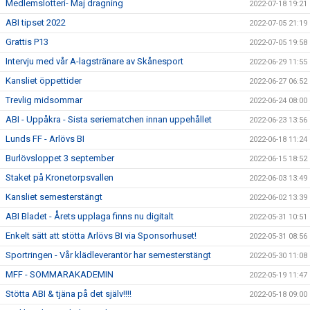
Medlemslotteri- Maj dragning
2022-07-18 19:21
ABI tipset 2022
2022-07-05 21:19
Grattis P13
2022-07-05 19:58
Intervju med vår A-lagstränare av Skånesport
2022-06-29 11:55
Kansliet öppettider
2022-06-27 06:52
Trevlig midsommar
2022-06-24 08:00
ABI - Uppåkra - Sista seriematchen innan uppehållet
2022-06-23 13:56
Lunds FF - Arlövs BI
2022-06-18 11:24
Burlövsloppet 3 september
2022-06-15 18:52
Staket på Kronetorpsvallen
2022-06-03 13:49
Kansliet semesterstängt
2022-06-02 13:39
ABI Bladet - Årets upplaga finns nu digitalt
2022-05-31 10:51
Enkelt sätt att stötta Arlövs BI via Sponsorhuset!
2022-05-31 08:56
Sportringen - Vår klädleverantör har semesterstängt
2022-05-30 11:08
MFF - SOMMARAKADEMIN
2022-05-19 11:47
Stötta ABI & tjäna på det själv!!!!
2022-05-18 09:00