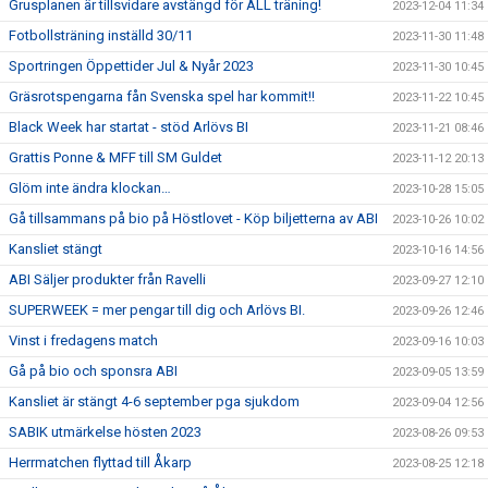
Grusplanen är tillsvidare avstängd för ALL träning!
2023-12-04 11:34
Fotbollsträning inställd 30/11
2023-11-30 11:48
Sportringen Öppettider Jul & Nyår 2023
2023-11-30 10:45
Gräsrotspengarna fån Svenska spel har kommit!!
2023-11-22 10:45
Black Week har startat - stöd Arlövs BI
2023-11-21 08:46
Grattis Ponne & MFF till SM Guldet
2023-11-12 20:13
Glöm inte ändra klockan…
2023-10-28 15:05
Gå tillsammans på bio på Höstlovet - Köp biljetterna av ABI
2023-10-26 10:02
Kansliet stängt
2023-10-16 14:56
ABI Säljer produkter från Ravelli
2023-09-27 12:10
SUPERWEEK = mer pengar till dig och Arlövs BI.
2023-09-26 12:46
Vinst i fredagens match
2023-09-16 10:03
Gå på bio och sponsra ABI
2023-09-05 13:59
Kansliet är stängt 4-6 september pga sjukdom
2023-09-04 12:56
SABIK utmärkelse hösten 2023
2023-08-26 09:53
Herrmatchen flyttad till Åkarp
2023-08-25 12:18