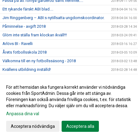
Passa på att förnya garderob samt hemmet....
2018-04-11 09:56
Ett rykande färskt ABI blad....
2018-04-04 16:16
Jim Ringgenberg – ABI:s nytillsatta ungdomskoordinator.
2018-04-04 16:00
Påminnelse - avgift 2018
2018-03-28 14:34
Glöm inte ställa fram klockan ikväll!!!
2018-03-24 09:41
Arlövs BI - Ravelli
2018-03-16 16:27
Årets fotbollsskola 2018
2018-03-05 10:09
Välkomna till en ny fotbollssäsong - 2018
2018-03-02 13:48
Kvällens utbildning inställd!
2018-02-28 14:48
Årsmötet för 2017 blev en lugn tillställning
2018-02-18 18:57
Kallelse till Årsmöte för 2017
För att hemsidan ska fungera korrekt använder vi nödvändiga
2018-02-06 10:43
cookies från SportAdmin. Dessa går inte att stänga av.
Vilken lyckad dag!!
2018-02-03 19:52
Föreningen kan också använda frivilliga cookies, t.ex. för statistik
Till minne av Christer Hansson
2018-01-28 14:30
eller marknadsföring. Du väljer själv om du vill acceptera dessa.
Lagfotografering 2018- 3 februari
2018-01-08 13:35
Anpassa dina val
Fler invånare - mindre plats för idrott
2018-01-03 22:02
Acceptera nödvändiga
Acceptera alla
Nyårsbingo - Köp era lotter av Arlövs BI
2017-12-27 11:04