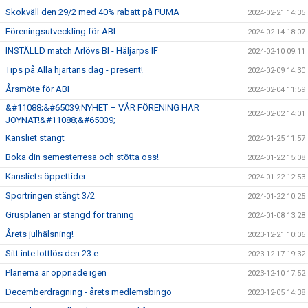
Skokväll den 29/2 med 40% rabatt på PUMA
2024-02-21 14:35
Föreningsutveckling för ABI
2024-02-14 18:07
INSTÄLLD match Arlövs BI - Häljarps IF
2024-02-10 09:11
Tips på Alla hjärtans dag - present!
2024-02-09 14:30
Årsmöte för ABI
2024-02-04 11:59
&#11088;&#65039;NYHET – VÅR FÖRENING HAR
2024-02-02 14:01
JOYNAT!&#11088;&#65039;
Kansliet stängt
2024-01-25 11:57
Boka din semesterresa och stötta oss!
2024-01-22 15:08
Kansliets öppettider
2024-01-22 12:53
Sportringen stängt 3/2
2024-01-22 10:25
Grusplanen är stängd för träning
2024-01-08 13:28
Årets julhälsning!
2023-12-21 10:06
Sitt inte lottlös den 23:e
2023-12-17 19:32
Planerna är öppnade igen
2023-12-10 17:52
Decemberdragning - årets medlemsbingo
2023-12-05 14:38