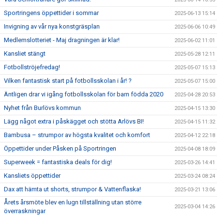
Sportringens öppettider i sommar
2025-06-13 15:14
Invigning av vår nya konstgräsplan
2025-06-06 10:49
Medlemslotteriet - Maj dragningen är klar!
2025-06-02 11:01
Kansliet stängt
2025-05-28 12:11
Fotbollströjefredag!
2025-05-07 15:13
Vilken fantastisk start på fotbollsskolan i år! ?
2025-05-07 15:00
Äntligen drar vi igång fotbollsskolan för barn födda 2020
2025-04-28 20:53
Nyhet från Burlövs kommun
2025-04-15 13:30
Lägg något extra i påskägget och stötta Arlövs BI!
2025-04-15 11:32
Bambusa – strumpor av högsta kvalitet och komfort
2025-04-12 22:18
Öppettider under Påsken på Sportringen
2025-04-08 18:09
Superweek = fantastiska deals för dig!
2025-03-26 14:41
Kansliets öppettider
2025-03-24 08:24
Dax att hämta ut shorts, strumpor & Vattenflaska!
2025-03-21 13:06
Årets årsmöte blev en lugn tillställning utan större
2025-03-04 14:26
överraskningar