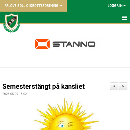
ARLÖVS BOLL O IDROTTSFÖRENING
LOGGA IN
NYHETER
HEM
ABI BLADET
OM KLUBBEN
VÅRA LAG
Semesterstängt på kansliet
<
>
POLICY
2023-05-29 18:02
KONTAKT SAMT KANSLI UPPGIFTER
STYRELSEN - 2026