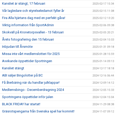
Kansliet är stängt, 17 februari
2025-02-17 15:34
Vår lagledare och styrelseledamot fyller år
2025-02-15 11:08
Fira Alla hjärtans dag med en perfekt gåva!
2025-02-12 13:20
Viktig information från SportAdmin
2025-02-06 09:38
Skokväll på Kronetorpsvallen - 13 februari
2025-02-05 20:21
Årets fotografering den 15 februari
2025-02-04 15:03
Inbjudan till Årsmöte
2025-01-31 09:18
Missa inte vårt medlemslotteri för 2025
2025-01-28 15:59
Avvikande öppettider Sportringen
2025-01-14 09:13
Kansliet stängt
2024-12-17 18:18
ABI säljer Bingolotter på BC
2024-12-16 06:44
Få återbäring när du handlar julklappar!
2024-12-09 14:12
Medlemsbingo - Decemberdragning 2024
2024-12-05 15:33
Sportringens öppettider inför julen
2024-12-04 15:04
BLACK FRIDAY har startat!
2024-11-29 08:38
Gräsrotspengarna från Svenska spel har kommit!
2024-11-07 09:12