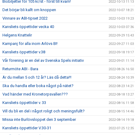
Biobiljetter för 105 kr/st - först till kvarn!
2022-10-13 11:13
Det börjar bli kallt om knoppen
2022-10-07 18:21
Vinnare av ABI-tipset 2022
2022-10-03 19:23
Kansliets öppettider vecka 40
2022-10-03 07:36
Helgens Knattelir
2022-09-29 15:43
Kampanj för alla inom Arlövs BI!
2022-09-27 11:03
Kansliets öppettider v.38
2022-09-18 19:17
Vår förening är en del av Svenska Spels initiativ
2022-09-01 11:14
Returmöte ABI - Bara
2022-08-26 16:50
Är du mellan 5 och 12 år? Läs då detta!!!
2022-08-24 10:39
Ska du handla eller boka något på nätet?
2022-08-23 14:21
Vad händer med Kronetorpsvallen???
2022-08-18 13:27
Kansliets öppettider v. 33
2022-08-16 11:58
Vill du bli en del i något roligt och meningsfullt?
2022-08-15 14:46
Missa inte Burlövsloppet den 3 september
2022-08-14 19:18
Kansliets öppettider V.30-31
2022-07-25 12:35