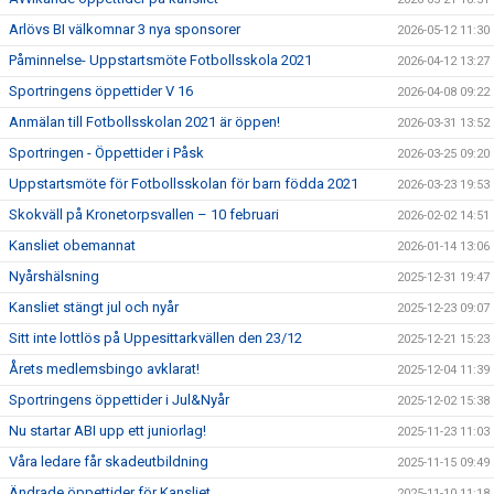
Arlövs BI välkomnar 3 nya sponsorer
2026-05-12 11:30
Påminnelse- Uppstartsmöte Fotbollsskola 2021
2026-04-12 13:27
Sportringens öppettider V 16
2026-04-08 09:22
Anmälan till Fotbollsskolan 2021 är öppen!
2026-03-31 13:52
Sportringen - Öppettider i Påsk
2026-03-25 09:20
Uppstartsmöte för Fotbollsskolan för barn födda 2021
2026-03-23 19:53
Skokväll på Kronetorpsvallen – 10 februari
2026-02-02 14:51
Kansliet obemannat
2026-01-14 13:06
Nyårshälsning
2025-12-31 19:47
Kansliet stängt jul och nyår
2025-12-23 09:07
Sitt inte lottlös på Uppesittarkvällen den 23/12
2025-12-21 15:23
Årets medlemsbingo avklarat!
2025-12-04 11:39
Sportringens öppettider i Jul&Nyår
2025-12-02 15:38
Nu startar ABI upp ett juniorlag!
2025-11-23 11:03
Våra ledare får skadeutbildning
2025-11-15 09:49
Ändrade öppettider för Kansliet
2025-11-10 11:18