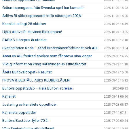
Gräsrotspengarna från Svenska spel har kommit!
2025-11-07 15:23
Arlövs BI söker sponsorer inför säsongen 2026!
2025-11-06 15:06
Kansliet stängt 28 oktober
2025-10-28 14:49
Hjälp Arlövs BI att vinna Biokampen!
2025-10-24 13:05
SABIKS Höstpris är utdelat
2025-10-19 17:18
Sverigelotten Rosa – Stöd Bröstcancerförbundet och ABI
2025-10-08 13:54
Ännu en ABI fostrad spelare som får prova sina vingar
2025-09-30 14:25
Viktig information kring satsningen av Fritidskortet
2025-09-29 11:18
Årets Burlövsloppet - Resultat
2025-09-12 15:08
PROVA & BESTÄLL ABI:S KLUBBKLÄDER!
2025-08-18 16:12
Burlövsloppet 2025 – Hela Burlöv i rörelse!
2025-08-13
Kansliet
2025-08-11 09:30
Justering av kansliets öppettider
2025-07-21 08:37
Kansliets öppettider
2025-07-14 07:51
Burlövs Bostäder fyller 70 år
2025-07-02 09:24
Våra Seniortränare gör skillnad!
2025-06-14 10:55