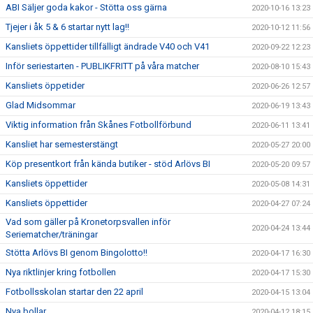
ABI Säljer goda kakor - Stötta oss gärna
2020-10-16 13:23
Tjejer i åk 5 & 6 startar nytt lag!!
2020-10-12 11:56
Kansliets öppettider tillfälligt ändrade V40 och V41
2020-09-22 12:23
Inför seriestarten - PUBLIKFRITT på våra matcher
2020-08-10 15:43
Kansliets öppetider
2020-06-26 12:57
Glad Midsommar
2020-06-19 13:43
Viktig information från Skånes Fotbollförbund
2020-06-11 13:41
Kansliet har semesterstängt
2020-05-27 20:00
Köp presentkort från kända butiker - stöd Arlövs BI
2020-05-20 09:57
Kansliets öppettider
2020-05-08 14:31
Kansliets öppettider
2020-04-27 07:24
Vad som gäller på Kronetorpsvallen inför
2020-04-24 13:44
Seriematcher/träningar
Stötta Arlövs BI genom Bingolotto!!
2020-04-17 16:30
Nya riktlinjer kring fotbollen
2020-04-17 15:30
Fotbollsskolan startar den 22 april
2020-04-15 13:04
Nya bollar
2020-04-12 18:15