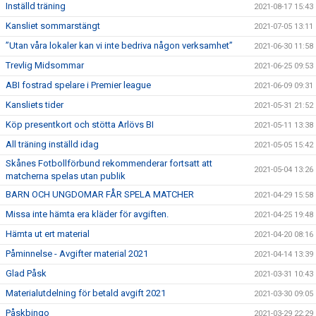
Inställd träning
2021-08-17 15:43
Kansliet sommarstängt
2021-07-05 13:11
”Utan våra lokaler kan vi inte bedriva någon verksamhet”
2021-06-30 11:58
Trevlig Midsommar
2021-06-25 09:53
ABI fostrad spelare i Premier league
2021-06-09 09:31
Kansliets tider
2021-05-31 21:52
Köp presentkort och stötta Arlövs BI
2021-05-11 13:38
All träning inställd idag
2021-05-05 15:42
Skånes Fotbollförbund rekommenderar fortsatt att
2021-05-04 13:26
matcherna spelas utan publik
BARN OCH UNGDOMAR FÅR SPELA MATCHER
2021-04-29 15:58
Missa inte hämta era kläder för avgiften.
2021-04-25 19:48
Hämta ut ert material
2021-04-20 08:16
Påminnelse - Avgifter material 2021
2021-04-14 13:39
Glad Påsk
2021-03-31 10:43
Materialutdelning för betald avgift 2021
2021-03-30 09:05
Påskbingo
2021-03-29 22:29