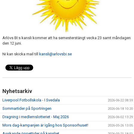
SABIK
KALENDER
GDPR
Arlövs BI:s kansli kommer att ha semesterstängt vecka 23 samt måndagen
MATCHER
den 12 juni.
VÅRA KLUBBKLÄDER
Ni kan skicka mail till
kansli@arlovsbi.se
HITTA HIT
Nyhetsarkiv
Liverpool Fotbollskola - I Svedala
2026-06-22 08:59
Sommartider på Sportringen
2026-06-18 10:20
Dragning i medlemslotteriet - Maj 2026
2026-06-02 13:29
Mors dag-kampanjen är igång hos Sponsorhuset!
2026-05-26 13:05
Avvikande öppettider på kansliet
2026-05-21 18:51