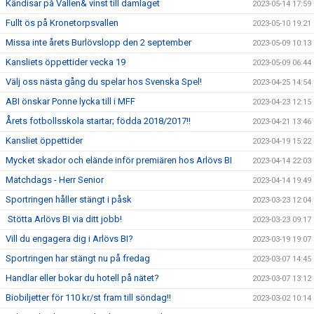
Kändisar på Vallen& vinst till damlaget
2023-05-14 17:59
Fullt ös på Kronetorpsvallen
2023-05-10 19:21
Missa inte årets Burlövslopp den 2 september
2023-05-09 10:13
Kansliets öppettider vecka 19
2023-05-09 06:44
Välj oss nästa gång du spelar hos Svenska Spel!
2023-04-25 14:54
ABI önskar Ponne lycka till i MFF
2023-04-23 12:15
Årets fotbollsskola startar; födda 2018/2017!!
2023-04-21 13:46
Kansliet öppettider
2023-04-19 15:22
Mycket skador och elände inför premiären hos Arlövs BI
2023-04-14 22:03
Matchdags - Herr Senior
2023-04-14 19:49
Sportringen håller stängt i påsk
2023-03-23 12:04
Stötta Arlövs BI via ditt jobb!
2023-03-23 09:17
Vill du engagera dig i Arlövs BI?
2023-03-19 19:07
Sportringen har stängt nu på fredag
2023-03-07 14:45
Handlar eller bokar du hotell på nätet?
2023-03-07 13:12
Biobiljetter för 110 kr/st fram till söndag!!
2023-03-02 10:14