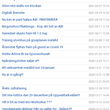
Glöm inte ställa om klockan
2021-03-27 19:16
Digitalt årsmöte
2021-03-19 15:23
Nu kan er pant hjälpa ABI…PANTAMERA
2021-03-18 17:26
Bingolottos Påskbingo - Köp din lott av ABI
2021-03-17 17:14
Seriestart skjuts fram till 1-2 maj
2021-03-11 12:59
Träning utomhus på grusplanen inställd
2021-02-08 11:50
Årsmötet flyttas fram på grund av Covid-19
2021-01-25 10:19
Stötta Arlövs BI via Sponsorhuset!
2021-01-22 13:57
Nyårsbingolotter säljer vi!!!
2020-12-29 12:11
All verksamhet inställd tom 24 januari
2020-12-21 17:26
Nu är vi igång!!!
2020-12-21 15:38
2020-12-21 09:45
Årets Julhälsning
2020-12-18 15:51
Sitt inte lottlös den 23 december på Uppesittarkvällen!!!
2020-12-17 14:46
Vill ni bli av med era returburkar ???
2020-12-16 12:02
Uppdaterade riktlinjer från nu gäller för - Skåne FF
2020-12-15 15:21