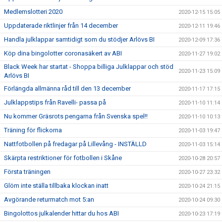
Medlemslotteri 2020
2020-12-15 15:05
Uppdaterade riktlinjer från 14 december
2020-12-11 19:46
Handla julklappar samtidigt som du stödjer Arlövs BI
2020-12-09 17:36
Köp dina bingolotter coronasäkert av ABI
2020-11-27 19:02
Black Week har startat - Shoppa billiga Julklappar och stöd
2020-11-23 15:09
Arlövs BI
Förlängda allmänna råd till den 13 december
2020-11-17 17:15
Julklappstips från Ravelli- passa på
2020-11-10 11:14
Nu kommer Gräsrots pengarna från Svenska spel!!
2020-11-10 10:13
Träning för flickorna
2020-11-03 19:47
Nattfotbollen på fredagar på Lillevång - INSTÄLLD
2020-11-03 15:14
Skärpta restriktioner för fotbollen i Skåne
2020-10-28 20:57
Första träningen
2020-10-27 23:32
Glöm inte ställa tillbaka klockan inatt
2020-10-24 21:15
Avgörande returmatch mot 5:an
2020-10-24 09:30
Bingolottos julkalender hittar du hos ABI
2020-10-23 17:19