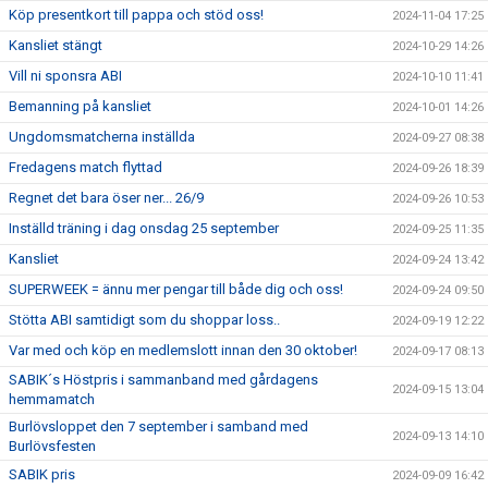
Köp presentkort till pappa och stöd oss!
2024-11-04 17:25
Kansliet stängt
2024-10-29 14:26
Vill ni sponsra ABI
2024-10-10 11:41
Bemanning på kansliet
2024-10-01 14:26
Ungdomsmatcherna inställda
2024-09-27 08:38
Fredagens match flyttad
2024-09-26 18:39
Regnet det bara öser ner... 26/9
2024-09-26 10:53
Inställd träning i dag onsdag 25 september
2024-09-25 11:35
Kansliet
2024-09-24 13:42
SUPERWEEK = ännu mer pengar till både dig och oss!
2024-09-24 09:50
Stötta ABI samtidigt som du shoppar loss..
2024-09-19 12:22
Var med och köp en medlemslott innan den 30 oktober!
2024-09-17 08:13
SABIK´s Höstpris i sammanband med gårdagens
2024-09-15 13:04
hemmamatch
Burlövsloppet den 7 september i samband med
2024-09-13 14:10
Burlövsfesten
SABIK pris
2024-09-09 16:42