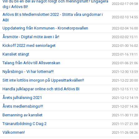
Vill du bli en del av något roligt och meningsfullt? Engagera
2022-02-17 09:58
dig i Arlövs BI!
Arlövs BI:s Medlemslotteri 2022 - Stötta våra ungdomar i
2022-02-10 14:55
ABI
Uppdatering från Kommunen - Kronetorpsvallen
2022-02-04 16:00
Årsmöte - Digital möte även i år!
2022-02-02 15:11
Kickoff 2022 med seniorlaget
2022-01-30 16:02
Kansliet stängt
2022-01-16 19:11
Talang från Arlöv till Allsvenskan
2022-01-06 21:06
Nyårsbingo - Vi har lotterna!!!
2021-12-30 13:59
Sitt inte lottlös imorgon på Uppesittarkvällen!!
2021-12-22 20:00
Handla julklappar online och stöd Arlövs BI
2021-12-15 11:12
Årets julhälsning 2021
2021-12-12 14:19
Årets medlemsbingo!!!
2021-12-07 14:36
Bemanning av kansliet
2021-11-30 11:20
Tränarutbildning C Dag 2
2021-11-27 21:08
Välkommen!
2021-11-26 08:26