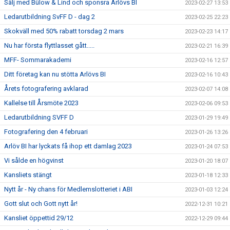
Sälj med Bülow & Lind och sponsra Arlövs BI
2023-02-27 13:53
Ledarutbildning SvFF D - dag 2
2023-02-25 22:23
Skokväll med 50% rabatt torsdag 2 mars
2023-02-23 14:17
Nu har första flyttlasset gått.....
2023-02-21 16:39
MFF- Sommarakademi
2023-02-16 12:57
Ditt företag kan nu stötta Arlövs BI
2023-02-16 10:43
Årets fotografering avklarad
2023-02-07 14:08
Kallelse till Årsmöte 2023
2023-02-06 09:53
Ledarutbildning SVFF D
2023-01-29 19:49
Fotografering den 4 februari
2023-01-26 13:26
Arlöv BI har lyckats få ihop ett damlag 2023
2023-01-24 07:53
Vi sålde en högvinst
2023-01-20 18:07
Kansliets stängt
2023-01-18 12:33
Nytt år - Ny chans för Medlemslotteriet i ABI
2023-01-03 12:24
Gott slut och Gott nytt år!
2022-12-31 10:21
Kansliet öppettid 29/12
2022-12-29 09:44