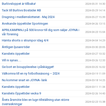
Burlövsloppet är tillbaka!
2024-05-31 14:30
Tack till Burlövs Bostäder AB
2024-05-29 14:14
Dragning i medlemslotteriet - Maj 2024
2024-05-27 15:39
Avvikande öppettider Sportringen
2024-04-26 13:15
APRILKAMPANJ på 500 kronor till dig som säljer JOYNA i
2024-04-23 15:04
vår förening
Hämta shorts o strumpor idag 4/4
2024-04-04 14:29
Äntligen ljusare tider
2024-03-30 20:05
Kansliets öppettider
2024-03-27 10:32
Vill ni synas…..
2024-03-26 12:33
Ge bort en bioupplevelse i påskägget!
2024-03-25 16:02
Välkomna till en ny fotbollssäsong – 2024
2024-03-19 11:09
Nu kommer snart en JOYNA- länk
2024-03-18 14:25
Kansliets öppettider
2024-03-11 11:34
Kansliets Öppettider vecka 9
2024-02-26 14:40
Årets årsmöte blev en lugn tillställning utan större
2024-02-23 15:38
överraskningar