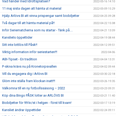
Vad händer med Idrottsplatsen?
2022-05-16 14:10
11 maj sista dagen att hämta ut material
2022-05-09 15:29
Hjälp Arlövs BI att vinna prispengar samt biobiljetter
2022-04-25 09:28
Två dagar till att hämta material på!!
2022-04-22 15:08
Inför Seriematcherna som nu startar - Tänk på....
2022-04-21 13:09
Kansliets öppettider
2022-04-19 08:44
Sitt inte lottlös till Påsk!!
2022-04-12 09:51
Viktig information inför seriestarten!!!
2022-04-06
ABI-Tipset - En tradition
2022-04-04 13:31
P-skiva krävs nu på Kronetorpsvallen
2022-04-02 09:44
Vill du engagera dig i Arlövs BI
2022-03-30 22:18
Glöm inte ställa fram klockan inatt!!!
2022-03-26 19:35
Välkomna till en ny fotbollssäsong – 2022
2022-03-23 09:31
Köp dina Bingo PÅSK lotter av ARLÖVS BI
2022-03-21 11:40
Biobiljetter för 99 kr/st i helgen - först till kvarn!
2022-03-17 13:19
Kansliet ändrar öppettider
2022-02-24 09:11