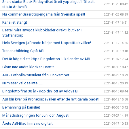
Snart startar Black Friday vilket är ett ypperligt tillfälle att
2021-11-25 08:42
stötta Arlövs BI!
Nu kommer Gräsrotspengarna från Svenska spel!!
2021-11-25 08:29
Kansliet stängt
2021-11-17 16:31
Beställ våra snygga klubbkläder direkt i butiken i
2021-11-17 11:32
Staffanstorp
Hela Sveriges julfirande börjar med Uppesittarkvällen!
2021-11-12 14:35
Tränarutbildning C på ABI
2021-11-06 19:18
Det är hög tid att köpa Bingolottos julkalender av ABI
2021-11-02 17:24
Glöm inte ändra klockan i natt!!!
2021-10-30 18:47
ABI - Fotbollskonsulent från 1 november
2021-10-28 10:29
Ni missar väl oss inte …..
2021-10-18 20:19
Bingolotto firar 30 år - Köp din lott av Arlövs BI
2021-10-13 08:44
ABI blir kvar på Kronetorpsvallen efter de rivit gamla badet!
2021-10-12 15:58
Bemanning på kansliet
2021-10-06 13:42
Månadsdragningen för Juni och Augusti
2021-09-27 14:19
Årets ABI-Blad finns nu digitalt
2021-09-17 10:53