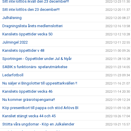
Sitt inte lottlös ikväll den 23 december!!!
2022-12-23 11:30
Sitt inte lottlös den 23 december!!!
2022-12-20 11:37
Julhälsning
2022-12-20 08:27
Dragningslista årets medlemslotteri
2022-12-16 13:58
Kansliets öppettider vecka 50
2022-12-12 10:28
Julmingel 2022
2022-12-11 22:55
Kansliets öppettider v 48
2022-11-30 09:26
Sportringen - Öppettider under Jul & Nyår
2022-11-28 10:28
SABIK:s funktionärs- spelarutmärkelse
2022-11-23 14:05
Ledarfotboll
2022-11-23 09:34
Nu säljer vi Bingolotter till uppesittarkvällen !!
2022-11-16 21:07
Kansliets öppettider vecka 46
2022-11-14 20:30
Nu kommer gräsrotspengarna!!
2022-11-09 12:24
Köp presentkort till pappa och stöd Arlövs BI
2022-11-09 10:28
Kansliet stängt vecka 44 och 45
2022-10-26 17:04
Stötta våra ungdomar - Köp en Julkalender
2022-10-21 15:57