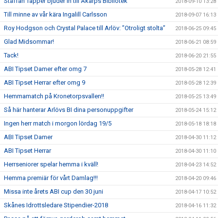
Staffan Tapper bjuder in till Åkarps Bibliotek
2018-09-10 13:28
Till minne av vår kära Ingalill Carlsson
2018-09-07 16:13
Roy Hodgson och Crystal Palace till Arlöv: ”Otroligt stolta”
2018-06-25 09:45
Glad Midsommar!
2018-06-21 08:59
Tack!
2018-06-20 21:55
ABI Tipset Damer efter omg 7
2018-05-28 12:41
ABI Tipset Herrar efter omg 9
2018-05-28 12:39
Hemmamatch på Kronetorpsvallen!!
2018-05-25 13:49
Så här hanterar Arlövs BI dina personuppgifter
2018-05-24 15:12
Ingen herr match i morgon lördag 19/5
2018-05-18 18:18
ABI Tipset Damer
2018-04-30 11:12
ABI Tipset Herrar
2018-04-30 11:10
Herrseniorer spelar hemma i kväll!
2018-04-23 14:52
Hemma premiär för vårt Damlag!!!
2018-04-20 09:46
Missa inte årets ABI cup den 30 juni
2018-04-17 10:52
Skånes Idrottsledare Stipendier-2018
2018-04-16 11:32