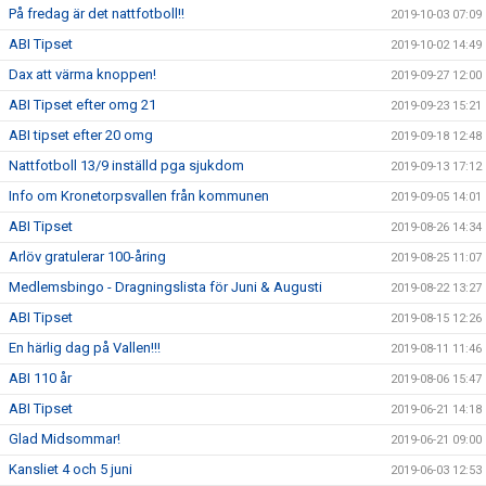
På fredag är det nattfotboll!!
2019-10-03 07:09
ABI Tipset
2019-10-02 14:49
Dax att värma knoppen!
2019-09-27 12:00
ABI Tipset efter omg 21
2019-09-23 15:21
ABI tipset efter 20 omg
2019-09-18 12:48
Nattfotboll 13/9 inställd pga sjukdom
2019-09-13 17:12
Info om Kronetorpsvallen från kommunen
2019-09-05 14:01
ABI Tipset
2019-08-26 14:34
Arlöv gratulerar 100-åring
2019-08-25 11:07
Medlemsbingo - Dragningslista för Juni & Augusti
2019-08-22 13:27
ABI Tipset
2019-08-15 12:26
En härlig dag på Vallen!!!
2019-08-11 11:46
ABI 110 år
2019-08-06 15:47
ABI Tipset
2019-06-21 14:18
Glad Midsommar!
2019-06-21 09:00
Kansliet 4 och 5 juni
2019-06-03 12:53