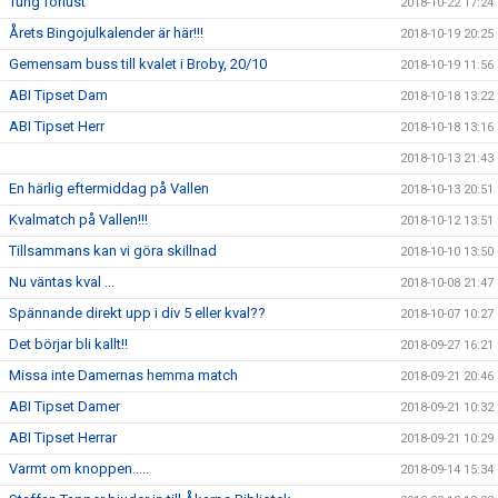
Tung förlust
2018-10-22 17:24
Årets Bingojulkalender är här!!!
2018-10-19 20:25
Gemensam buss till kvalet i Broby, 20/10
2018-10-19 11:56
ABI Tipset Dam
2018-10-18 13:22
ABI Tipset Herr
2018-10-18 13:16
2018-10-13 21:43
En härlig eftermiddag på Vallen
2018-10-13 20:51
Kvalmatch på Vallen!!!
2018-10-12 13:51
Tillsammans kan vi göra skillnad
2018-10-10 13:50
Nu väntas kval ...
2018-10-08 21:47
Spännande direkt upp i div 5 eller kval??
2018-10-07 10:27
Det börjar bli kallt!!
2018-09-27 16:21
Missa inte Damernas hemma match
2018-09-21 20:46
ABI Tipset Damer
2018-09-21 10:32
ABI Tipset Herrar
2018-09-21 10:29
Varmt om knoppen.....
2018-09-14 15:34