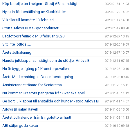
Köp biobiljetter i helgen - Stödj ABI samtidigt
2020-01-31 14:03
Ny rutin för beställning av Klubbkläder
2020-01-29 14:02
Vi kallar till årsmöte 13 februari
2020-01-17 14:08
Stötta Arlövs BI via Sponsorhuset!
2020-01-17 08:28
Lagfotografering den 8 februari 2020
2019-12-27 13:15
Sitt inte lottlös ....
2019-12-20 19:09
Årets Julhälsning
2019-12-17 10:07
Handla julklappar samtidigt som du stödjer Arlövs BI
2019-12-11 07:45
Nu är bygget igång på Kronetorpsvallen
2019-12-06 10:10
Årets Medlemsbingo - Decemberdragning
2019-12-05 09:45
Assisterande tränare för Seniorerna
2019-11-20 15:11
Nu kommer Gräsrots pengarna från Svenska spel!!
2019-11-13 11:12
Ge bort julklappar till anställda och kunder - stöd Arlövs BI
2019-11-11 14:07
Arlövs BI säljer Ravelli...
2019-11-06 13:00
Åretst Julkalender från Bingolotto är här!!
2019-11-05 11:33
ABI säljer goda kakor
2019-10-10 09:48