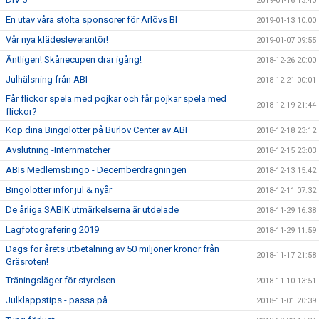
2019-01-16 13:40
En utav våra stolta sponsorer för Arlövs BI
2019-01-13 10:00
Vår nya klädesleverantör!
2019-01-07 09:55
Äntligen! Skånecupen drar igång!
2018-12-26 20:00
Julhälsning från ABI
2018-12-21 00:01
Får flickor spela med pojkar och får pojkar spela med
2018-12-19 21:44
flickor?
Köp dina Bingolotter på Burlöv Center av ABI
2018-12-18 23:12
Avslutning -Internmatcher
2018-12-15 23:03
ABIs Medlemsbingo - Decemberdragningen
2018-12-13 15:42
Bingolotter inför jul & nyår
2018-12-11 07:32
De årliga SABIK utmärkelserna är utdelade
2018-11-29 16:38
Lagfotografering 2019
2018-11-29 11:59
Dags för årets utbetalning av 50 miljoner kronor från
2018-11-17 21:58
Gräsroten!
Träningsläger för styrelsen
2018-11-10 13:51
Julklappstips - passa på
2018-11-01 20:39