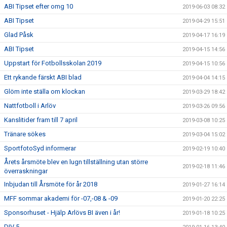
ABI Tipset efter omg 10
2019-06-03 08:32
ABI Tipset
2019-04-29 15:51
Glad Påsk
2019-04-17 16:19
ABI Tipset
2019-04-15 14:56
Uppstart för Fotbollsskolan 2019
2019-04-15 10:56
Ett rykande färskt ABI blad
2019-04-04 14:15
Glöm inte ställa om klockan
2019-03-29 18:42
Nattfotboll i Arlöv
2019-03-26 09:56
Kanslitider fram till 7 april
2019-03-08 10:25
Tränare sökes
2019-03-04 15:02
SportfotoSyd informerar
2019-02-19 10:40
Årets årsmöte blev en lugn tillställning utan större
2019-02-18 11:46
överraskningar
Inbjudan till Årsmöte för år 2018
2019-01-27 16:14
MFF sommar akademi för -07,-08 & -09
2019-01-20 22:25
Sponsorhuset - Hjälp Arlövs BI även i år!
2019-01-18 10:25
DIV 5