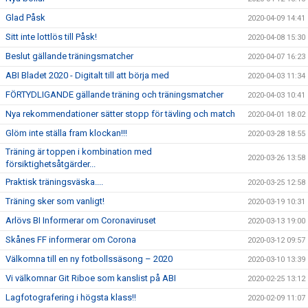
Glad Påsk
2020-04-09 14:41
Sitt inte lottlös till Påsk!
2020-04-08 15:30
Beslut gällande träningsmatcher
2020-04-07 16:23
ABI Bladet 2020 - Digitalt till att börja med
2020-04-03 11:34
FÖRTYDLIGANDE gällande träning och träningsmatcher
2020-04-03 10:41
Nya rekommendationer sätter stopp för tävling och match
2020-04-01 18:02
Glöm inte ställa fram klockan!!!
2020-03-28 18:55
Träning är toppen i kombination med
2020-03-26 13:58
försiktighetsåtgärder...
Praktisk träningsväska....
2020-03-25 12:58
Träning sker som vanligt!
2020-03-19 10:31
Arlövs BI Informerar om Coronaviruset
2020-03-13 19:00
Skånes FF informerar om Corona
2020-03-12 09:57
Välkomna till en ny fotbollssäsong – 2020
2020-03-10 13:39
Vi välkomnar Git Riboe som kanslist på ABI
2020-02-25 13:12
Lagfotografering i högsta klass!!
2020-02-09 11:07