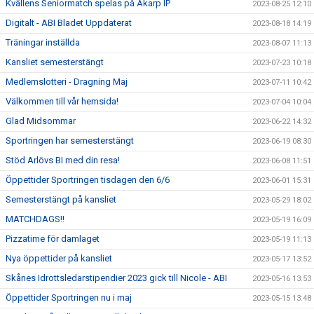
Kvällens Seniormatch spelas på Åkarp IP
2023-08-25 12:10
Digitalt - ABI Bladet Uppdaterat
2023-08-18 14:19
Träningar inställda
2023-08-07 11:13
Kansliet semesterstängt
2023-07-23 10:18
Medlemslotteri - Dragning Maj
2023-07-11 10:42
Välkommen till vår hemsida!
2023-07-04 10:04
Glad Midsommar
2023-06-22 14:32
Sportringen har semesterstängt
2023-06-19 08:30
Stöd Arlövs BI med din resa!
2023-06-08 11:51
Öppettider Sportringen tisdagen den 6/6
2023-06-01 15:31
Semesterstängt på kansliet
2023-05-29 18:02
MATCHDAGS!!
2023-05-19 16:09
Pizzatime för damlaget
2023-05-19 11:13
Nya öppettider på kansliet
2023-05-17 13:52
Skånes Idrottsledarstipendier 2023 gick till Nicole - ABI
2023-05-16 13:53
Öppettider Sportringen nu i maj
2023-05-15 13:48