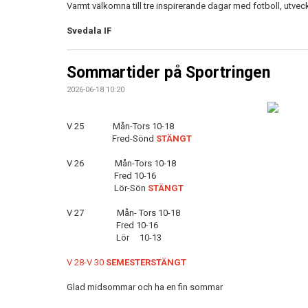
Varmt välkomna till tre inspirerande dagar med fotboll, utv
Svedala IF
Sommartider på Sportringen
2026-06-18 10:20
V 25 Mån-Tors 10-18
Fred-Sönd
STÄNGT
V 26 Mån-Tors 10-18
Fred 10-16
Lör-Sön
STÄNGT
V 27 Mån- Tors 10-18
Fred 10-16
Lör 10-13
V 28-V 30
SEMESTERSTÄNGT
Glad midsommar och ha en fin sommar