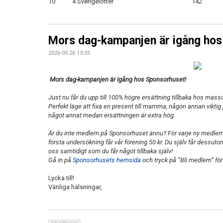
10
4 Sverigelotter
142
Mors dag-kampanjen är igång hos
2026-05-26 13:05
Mors dag-kampanjen är igång hos Sponsorhuset!
Just nu får du upp till 100% högre ersättning tillbaka hos mass
Perfekt läge att fixa en present till mamma, någon annan viktig p
något annat medan ersättningen är extra hög.
Är du inte medlem på Sponsorhuset ännu? För varje ny medlem
första undersökning får vår förening 50 kr. Du själv får dessuto
oss samtidigt som du får något tillbaka själv!
Gå in på
Sponsorhusets hemsida
och tryck på “Bli medlem” för 
Lycka till!
Vänliga hälsningar,