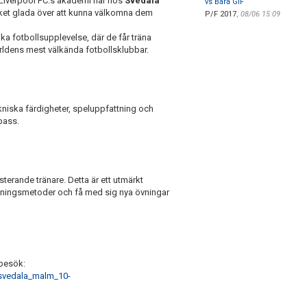
n Liverpool FC:s akademi här hos
Svedala
vs Bara GIF
ycket glada över att kunna välkomna dem
P/F 2017
,
08/06 15:09
nika fotbollsupplevelse, där de får träna
ärldens mest välkända fotbollsklubbar.
kniska färdigheter, speluppfattning och
pass.
sterande tränare. Detta är ett utmärkt
:s träningsmetoder och få med sig nya övningar
 besök:
_svedala_malm_10-