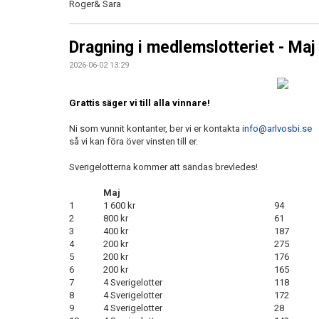
Roger&
Sara
Dragning i medlemslotteriet - Maj
2026-06-02 13:29
Grattis säger vi till alla vinnare!
Ni som vunnit kontanter, ber vi er kontakta
info@arlvosbi.se
så vi kan föra över vinsten till er.
Sverigelotterna kommer att sändas brevledes!
Maj
1
1 600 kr
94
2
800 kr
61
3
400 kr
187
4
200 kr
275
5
200 kr
176
6
200 kr
165
7
4 Sverigelotter
118
8
4 Sverigelotter
172
9
4 Sverigelotter
28