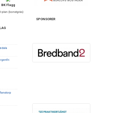
BK Flagg
D-plan (konstgräs)
SPONSORER
 LAG
edala
rgenfri
ffanstorp