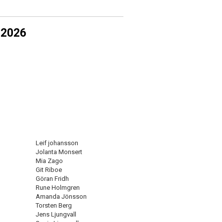
 2026
Leif johansson
Jolanta Monsert
Mia Zago
Git Riboe
Göran Fridh
Rune Holmgren
Amanda Jönsson
Torsten Berg
Jens Ljungvall