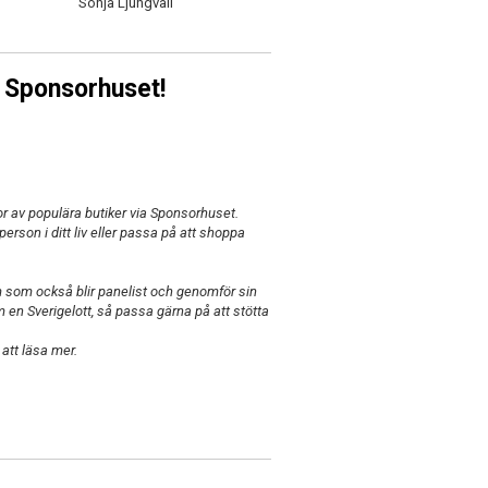
Sonja Ljungvall
 Sponsorhuset!
or av populära butiker via Sponsorhuset.
erson i ditt liv eller passa på att shoppa
 som också blir panelist och genomför sin
m en Sverigelott, så passa gärna på att stötta
att läsa mer.