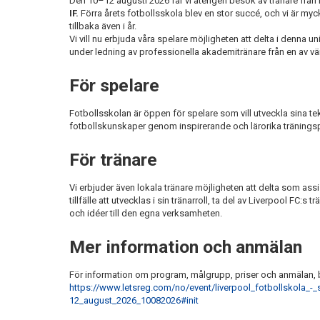
Den 10–12 augusti 2026 får vi återigen besök av tränare frå
IF.
Förra årets fotbollsskola blev en stor succé, och vi är m
tillbaka även i år.
Vi vill nu erbjuda våra spelare möjligheten att delta i denna u
under ledning av professionella akademitränare från en av v
För spelare
Fotbollsskolan är öppen för spelare som vill utveckla sina te
fotbollskunskaper genom inspirerande och lärorika tränings
För tränare
Vi erbjuder även lokala tränare möjligheten att delta som assi
tillfälle att utvecklas i sin tränarroll, ta del av Liverpool FC
och idéer till den egna verksamheten.
Mer information och anmälan
För information om program, målgrupp, priser och anmälan,
https://www.letsreg.com/no/event/liverpool_fotbollskola_-
12_august_2026_10082026#init