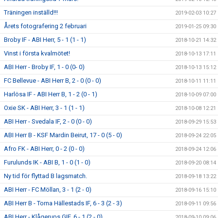
Träningen inställd!!!
2019-02-03 10:27
Årets fotografering 2 februari
2019-01-25 09:30
Broby IF - ABI Herr, 5 - 1 (1 - 1)
2018-10-21 14:32
Vinst i första kvalmötet!
2018-10-13 17:11
ABI Herr - Broby IF, 1 - 0 (0- 0)
2018-10-13 15:12
FC Bellevue - ABI Herr B, 2 - 0 (0 - 0)
2018-10-11 11:11
Harlösa IF - ABI Herr B, 1 - 2 (0 - 1)
2018-10-09 07:00
Oxie SK - ABI Herr, 3 - 1 (1 - 1)
2018-10-08 12:21
ABI Herr - Svedala IF, 2 - 0 (0 - 0)
2018-09-29 15:53
ABI Herr B - KSF Mardin Beirut, 17 - 0 (5 - 0)
2018-09-24 22:05
Afro FK - ABI Herr, 0 - 2 (0 - 0)
2018-09-24 12:06
Furulunds IK - ABI B, 1 - 0 (1 - 0)
2018-09-20 08:14
Ny tid för flyttad B lagsmatch.
2018-09-18 13:22
ABI Herr - FC Möllan, 3 - 1 (2 - 0)
2018-09-16 15:10
ABI Herr B - Torna Hällestads IF, 6 - 3 (2 - 3)
2018-09-11 09:56
ABI Herr - Klågerups GIF, 6 - 1 (2 - 0)
2018-09-10 09:06