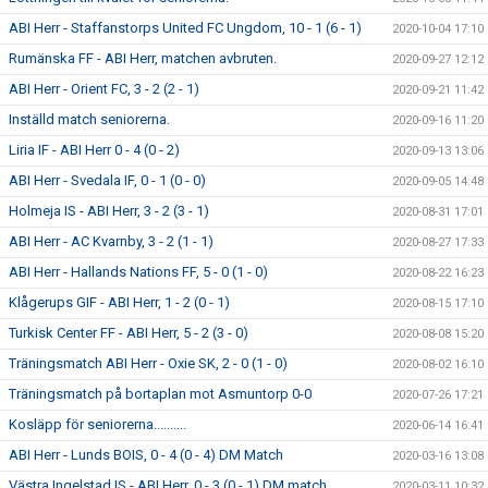
ABI Herr - Staffanstorps United FC Ungdom, 10 - 1 (6 - 1)
2020-10-04 17:10
Rumänska FF - ABI Herr, matchen avbruten.
2020-09-27 12:12
ABI Herr - Orient FC, 3 - 2 (2 - 1)
2020-09-21 11:42
Inställd match seniorerna.
2020-09-16 11:20
Liria IF - ABI Herr 0 - 4 (0 - 2)
2020-09-13 13:06
ABI Herr - Svedala IF, 0 - 1 (0 - 0)
2020-09-05 14:48
Holmeja IS - ABI Herr, 3 - 2 (3 - 1)
2020-08-31 17:01
ABI Herr - AC Kvarnby, 3 - 2 (1 - 1)
2020-08-27 17:33
ABI Herr - Hallands Nations FF, 5 - 0 (1 - 0)
2020-08-22 16:23
Klågerups GIF - ABI Herr, 1 - 2 (0 - 1)
2020-08-15 17:10
Turkisk Center FF - ABI Herr, 5 - 2 (3 - 0)
2020-08-08 15:20
Träningsmatch ABI Herr - Oxie SK, 2 - 0 (1 - 0)
2020-08-02 16:10
Träningsmatch på bortaplan mot Asmuntorp 0-0
2020-07-26 17:21
Kosläpp för seniorerna..........
2020-06-14 16:41
ABI Herr - Lunds BOIS, 0 - 4 (0 - 4) DM Match
2020-03-16 13:08
Västra Ingelstad IS - ABI Herr, 0 - 3 (0 - 1) DM match
2020-03-11 10:32