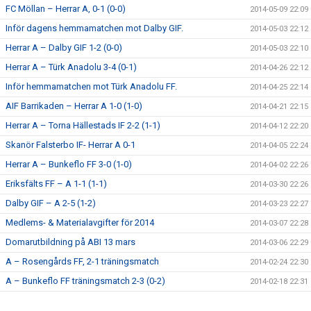
FC Möllan – Herrar A, 0-1 (0-0)
2014-05-09 22:09
Inför dagens hemmamatchen mot Dalby GIF.
2014-05-03 22:12
Herrar A – Dalby GIF 1-2 (0-0)
2014-05-03 22:10
Herrar A – Türk Anadolu 3-4 (0-1)
2014-04-26 22:12
Inför hemmamatchen mot Türk Anadolu FF.
2014-04-25 22:14
AIF Barrikaden – Herrar A 1-0 (1-0)
2014-04-21 22:15
Herrar A – Torna Hällestads IF 2-2 (1-1)
2014-04-12 22:20
Skanör Falsterbo IF- Herrar A 0-1
2014-04-05 22:24
Herrar A – Bunkeflo FF 3-0 (1-0)
2014-04-02 22:26
Eriksfälts FF – A 1-1 (1-1)
2014-03-30 22:26
Dalby GIF – A 2-5 (1-2)
2014-03-23 22:27
Medlems- & Materialavgifter för 2014
2014-03-07 22:28
Domarutbildning på ABI 13 mars
2014-03-06 22:29
A – Rosengårds FF, 2-1 träningsmatch
2014-02-24 22:30
A – Bunkeflo FF träningsmatch 2-3 (0-2)
2014-02-18 22:31
A – Åkarps IF, 2-4 Träningsmatch
2014-02-16 22:31