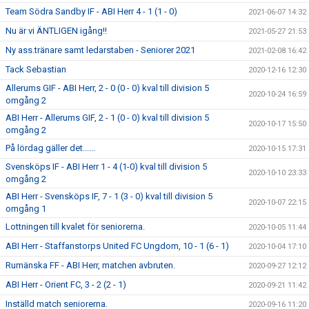
Team Södra Sandby IF - ABI Herr 4 - 1 (1 - 0)
2021-06-07 14:32
Nu är vi ÄNTLIGEN igång!!
2021-05-27 21:53
Ny ass.tränare samt ledarstaben - Seniorer 2021
2021-02-08 16:42
Tack Sebastian
2020-12-16 12:30
Allerums GIF - ABI Herr, 2 - 0 (0 - 0) kval till division 5
2020-10-24 16:59
omgång 2
ABI Herr - Allerums GIF, 2 - 1 (0 - 0) kval till division 5
2020-10-17 15:50
omgång 2
På lördag gäller det......
2020-10-15 17:31
Svensköps IF - ABI Herr 1 - 4 (1-0) kval till division 5
2020-10-10 23:33
omgång 2
ABI Herr - Svensköps IF, 7 - 1 (3 - 0) kval till division 5
2020-10-07 22:15
omgång 1
Lottningen till kvalet för seniorerna.
2020-10-05 11:44
ABI Herr - Staffanstorps United FC Ungdom, 10 - 1 (6 - 1)
2020-10-04 17:10
Rumänska FF - ABI Herr, matchen avbruten.
2020-09-27 12:12
ABI Herr - Orient FC, 3 - 2 (2 - 1)
2020-09-21 11:42
Inställd match seniorerna.
2020-09-16 11:20