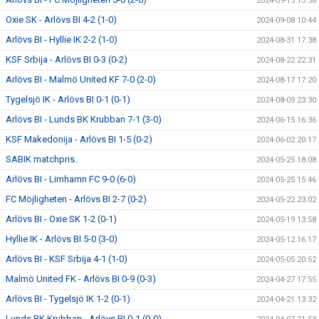
2024-09-15 13:38
Oxie SK - Arlövs BI 4-2 (1-0)
2024-09-08 10:44
Arlövs BI - Hyllie IK 2-2 (1-0)
2024-08-31 17:38
KSF Srbija - Arlövs BI 0-3 (0-2)
2024-08-22 22:31
Arlövs BI - Malmö United KF 7-0 (2-0)
2024-08-17 17:20
Tygelsjö IK - Arlövs BI 0-1 (0-1)
2024-08-09 23:30
Arlövs BI - Lunds BK Krubban 7-1 (3-0)
2024-06-15 16:36
KSF Makedonija - Arlövs BI 1-5 (0-2)
2024-06-02 20:17
SABIK matchpris.
2024-05-25 18:08
Arlövs BI - Limhamn FC 9-0 (6-0)
2024-05-25 15:46
FC Möjligheten - Arlövs BI 2-7 (0-2)
2024-05-22 23:02
Arlövs BI - Oxie SK 1-2 (0-1)
2024-05-19 13:58
Hyllie IK - Arlövs BI 5-0 (3-0)
2024-05-12 16:17
Arlövs BI - KSF Srbija 4-1 (1-0)
2024-05-05 20:52
Malmö United FK - Arlövs BI 0-9 (0-3)
2024-04-27 17:55
Arlövs BI - Tygelsjö IK 1-2 (0-1)
2024-04-21 13:32
Lunds BK Krubban - Arlövs BI 0-1 (0-0)