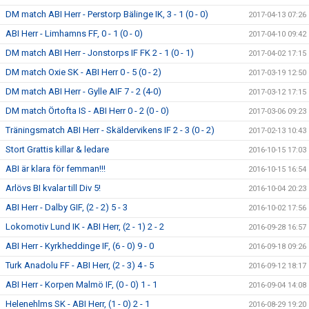
DM match ABI Herr - Perstorp Bälinge IK, 3 - 1 (0 - 0)
2017-04-13 07:26
ABI Herr - Limhamns FF, 0 - 1 (0 - 0)
2017-04-10 09:42
DM match ABI Herr - Jonstorps IF FK 2 - 1 (0 - 1)
2017-04-02 17:15
DM match Oxie SK - ABI Herr 0 - 5 (0 - 2)
2017-03-19 12:50
DM match ABI Herr - Gylle AIF 7 - 2 (4-0)
2017-03-12 17:15
DM match Örtofta IS - ABI Herr 0 - 2 (0 - 0)
2017-03-06 09:23
Träningsmatch ABI Herr - Skäldervikens IF 2 - 3 (0 - 2)
2017-02-13 10:43
Stort Grattis killar & ledare
2016-10-15 17:03
ABI är klara för femman!!!
2016-10-15 16:54
Arlövs BI kvalar till Div 5!
2016-10-04 20:23
ABI Herr - Dalby GIF, (2 - 2) 5 - 3
2016-10-02 17:56
Lokomotiv Lund IK - ABI Herr, (2 - 1) 2 - 2
2016-09-28 16:57
ABI Herr - Kyrkheddinge IF, (6 - 0) 9 - 0
2016-09-18 09:26
Turk Anadolu FF - ABI Herr, (2 - 3) 4 - 5
2016-09-12 18:17
ABI Herr - Korpen Malmö IF, (0 - 0) 1 - 1
2016-09-04 14:08
Helenehlms SK - ABI Herr, (1 - 0) 2 - 1
2016-08-29 19:20