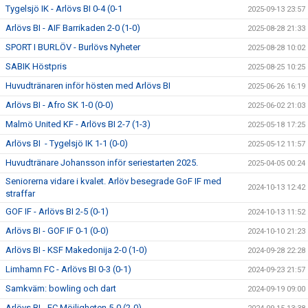
Tygelsjö IK - Arlövs BI 0-4 (0-1
2025-09-13 23:57
Arlövs BI - AIF Barrikaden 2-0 (1-0)
2025-08-28 21:33
SPORT I BURLÖV - Burlövs Nyheter
2025-08-28 10:02
SABIK Höstpris
2025-08-25 10:25
Huvudtränaren inför hösten med Arlövs BI
2025-06-26 16:19
Arlövs BI - Afro SK 1-0 (0-0)
2025-06-02 21:03
Malmö United KF - Arlövs BI 2-7 (1-3)
2025-05-18 17:25
Arlövs BI - Tygelsjö IK 1-1 (0-0)
2025-05-12 11:57
Huvudtränare Johansson inför seriestarten 2025.
2025-04-05 00:24
Seniorerna vidare i kvalet. Arlöv besegrade GoF IF med
2024-10-13 12:42
straffar
GOF IF - Arlövs BI 2-5 (0-1)
2024-10-13 11:52
Arlövs BI - GOF IF 0-1 (0-0)
2024-10-10 21:23
Arlövs BI - KSF Makedonija 2-0 (1-0)
2024-09-28 22:28
Limhamn FC - Arlövs BI 0-3 (0-1)
2024-09-23 21:57
Samkväm: bowling och dart
2024-09-19 09:00
Arlövs BI - FC Möjligheten 5-0 (2-0)