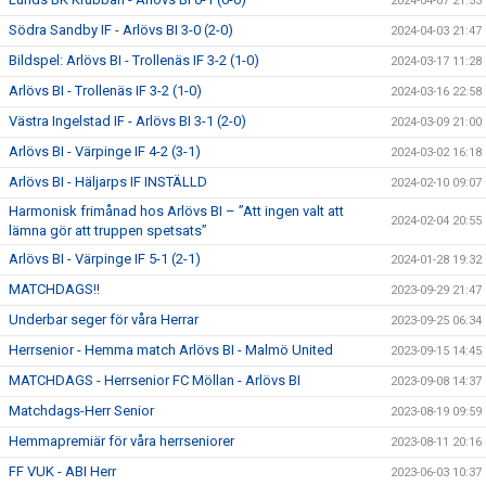
2024-04-07 21:53
Södra Sandby IF - Arlövs BI 3-0 (2-0)
2024-04-03 21:47
Bildspel: Arlövs BI - Trollenäs IF 3-2 (1-0)
2024-03-17 11:28
Arlövs BI - Trollenäs IF 3-2 (1-0)
2024-03-16 22:58
Västra Ingelstad IF - Arlövs BI 3-1 (2-0)
2024-03-09 21:00
Arlövs BI - Värpinge IF 4-2 (3-1)
2024-03-02 16:18
Arlövs BI - Häljarps IF INSTÄLLD
2024-02-10 09:07
Harmonisk frimånad hos Arlövs BI – ”Att ingen valt att
2024-02-04 20:55
lämna gör att truppen spetsats”
Arlövs BI - Värpinge IF 5-1 (2-1)
2024-01-28 19:32
MATCHDAGS!!
2023-09-29 21:47
Underbar seger för våra Herrar
2023-09-25 06:34
Herrsenior - Hemma match Arlövs BI - Malmö United
2023-09-15 14:45
MATCHDAGS - Herrsenior FC Möllan - Arlövs BI
2023-09-08 14:37
Matchdags-Herr Senior
2023-08-19 09:59
Hemmapremiär för våra herrseniorer
2023-08-11 20:16
FF VUK - ABI Herr
2023-06-03 10:37