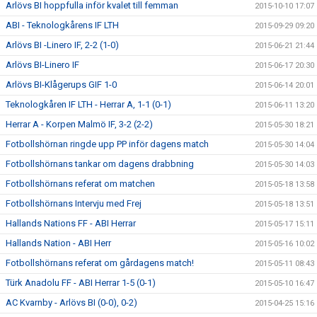
Arlövs BI hoppfulla inför kvalet till femman
2015-10-10 17:07
ABI - Teknologkårens IF LTH
2015-09-29 09:20
Arlövs BI -Linero IF, 2-2 (1-0)
2015-06-21 21:44
Arlövs BI-Linero IF
2015-06-17 20:30
Arlövs BI-Klågerups GIF 1-0
2015-06-14 20:01
Teknologkåren IF LTH - Herrar A, 1-1 (0-1)
2015-06-11 13:20
Herrar A - Korpen Malmö IF, 3-2 (2-2)
2015-05-30 18:21
Fotbollshörnan ringde upp PP inför dagens match
2015-05-30 14:04
Fotbollshörnans tankar om dagens drabbning
2015-05-30 14:03
Fotbollshörnans referat om matchen
2015-05-18 13:58
Fotbollshörnans Intervju med Frej
2015-05-18 13:51
Hallands Nations FF - ABI Herrar
2015-05-17 15:11
Hallands Nation - ABI Herr
2015-05-16 10:02
Fotbollshörnans referat om gårdagens match!
2015-05-11 08:43
Türk Anadolu FF - ABI Herrar 1-5 (0-1)
2015-05-10 16:47
AC Kvarnby - Arlövs BI (0-0), 0-2)
2015-04-25 15:16