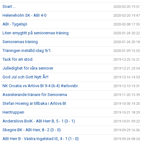
Snart....
2020-02-20 19:51
Heleneholm SK - ABI 4-0
2020-02-20 19:47
ABI - Tygelsjö
2020-02-08 17:55
Liten smygtitt på seniorernas träning
2020-01-24 20:22
Seniorernas träning
2020-01-24 20:18
Träningen inställd idag 9/1.
2020-01-09 15:55
Tack för ert stöd.
2019-12-25 16:21
Julledighet för våra seniorer
2019-12-21 23:54
God Jul och Gott Nytt År!!
2019-12-16 14:53
NK Croatia vs Arlövs BI 9-4 (6-4) #arlovsbi
2019-12-10 19:31
Assisterande tränare för Seniorerna
2019-11-20 15:39
Stefan Hoeing är tillbaka i Arlövs BI
2019-10-30 14:20
Herrtruppen
2019-10-21 18:29
Anderslövs BoIK - ABI Herr B, 5 - 1 (3 - 1)
2019-10-01 09:22
Skegrie BK - ABI Herr, 8 - 2 (3 - 0)
2019-09-29 16:06
ABI Herr B - Västra Ingelstad IS, 4 - 1 (1 - 0)
2019-09-24 08:24