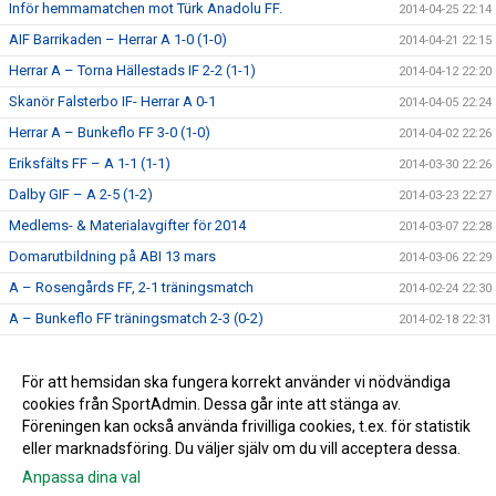
Inför hemmamatchen mot Türk Anadolu FF.
2014-04-25 22:14
AIF Barrikaden – Herrar A 1-0 (1-0)
2014-04-21 22:15
Herrar A – Torna Hällestads IF 2-2 (1-1)
2014-04-12 22:20
Skanör Falsterbo IF- Herrar A 0-1
2014-04-05 22:24
Herrar A – Bunkeflo FF 3-0 (1-0)
2014-04-02 22:26
Eriksfälts FF – A 1-1 (1-1)
2014-03-30 22:26
Dalby GIF – A 2-5 (1-2)
2014-03-23 22:27
Medlems- & Materialavgifter för 2014
2014-03-07 22:28
Domarutbildning på ABI 13 mars
2014-03-06 22:29
A – Rosengårds FF, 2-1 träningsmatch
2014-02-24 22:30
A – Bunkeflo FF träningsmatch 2-3 (0-2)
2014-02-18 22:31
A – Åkarps IF, 2-4 Träningsmatch
2014-02-16 22:31
Årets första avgift
För att hemsidan ska fungera korrekt använder vi nödvändiga
2014-01-20 22:32
cookies från SportAdmin. Dessa går inte att stänga av.
Trän.m, Skanör Falsterbo IF – A 8-0 (3-0)
2013-12-03 22:33
Föreningen kan också använda frivilliga cookies, t.ex. för statistik
eller marknadsföring. Du väljer själv om du vill acceptera dessa.
Anpassa dina val