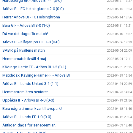
Hardeberga BK - Arlövs BI 4-1 (3-0)
2022-05-21 19:27
Arlövs BI - FC Helsingkrona 2-0 (0-0)
2022-05-15 19:23
Herrar Arlövs BI - FC Helsingkrona
2022-05-14 18:56
Bara GIF - Arlövs BI 3-0 (1-0)
2022-05-11 19:21
Då var det dags för match!
2022-05-10 15:57
Arlövs BI - Klågerups GIF 1-0 (0-0)
2022-05-06 19:13
SABIK på kvällens match
2022-05-04 22:09
Hemmamatch ikväll 4 maj
2022-05-04 17:11
Kävlinge Harrie FF - Arlövs BI 1-2 (0-1)
2022-05-01 23:15
Matchdax; Kävlinge Harrie FF - Arlövs BI
2022-04-29 15:54
Arlövs BI - Lunds United 3-1 (1-1)
2022-04-24 22:59
Hemmapremiären seniorer
2022-04-23 14:04
Uppåkra IF - Arlövs BI 4-0 (0-0)
2022-04-19 21:56
Bara några timmar kvar till avspark!
2022-04-18 11:40
Arlövs BI - Lunds FF 1-0 (0-0)
2022-04-12 23:54
Äntligen dags för seriepremiär!
2022-04-09 12:40