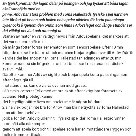
En typisk premiär där lagen delar på poängen och jag tycker att båda lagen
skall var nöjda med en
pinne. Arlöv har stora problem med Torna Hällestads fysiska spel när man
inte får fart pö benen och bollen och spelar alldeles för korta passningar.
Lyser också igenom den orutin som finns i Arlövslaget och långa stunder ser
det väldigt nervöst och stressigt ut.
Starten av matchen var väldigt nervös från Arlövspelarna, det märktes att
det var seriepremiär och
på många fötter första seriematchen som seniorspelare. Efter 10 min
började det se lite bättre ut och matchen började glida över till Arlöv. Därför
kändes det lite snopet när Torna Hällestad tar ledningen efter 20 min,
kommer runt på sin högerkant och ett bra inspel resulterar i ett distinkt
avslut i mål.
Därefter kommer Arlöv av sig lite och börjar spela korta passningar som
efter några går till
motståndarna, kan delvis va ovanan med gräset.
I 38:e min kvitterar Felix med ett bra skott efter riktigt bra förarbete av
Luciano. Helt plötsligt känns
det betydligt bättre även om spelet inte är någon höjdare.
2:a halvlek börjar inte bra för Arlöv, man blir nertryckta av Torna Hällestad
utan att dom behöver
jobba för det. Arlöv bjuder in till fysiskt spel där Torna Hällestad vinner i
stort sätt alla närkamper,
genom att spela kort och till spelare som har en motståndare i ryggen och
bollen kommer tillbaka