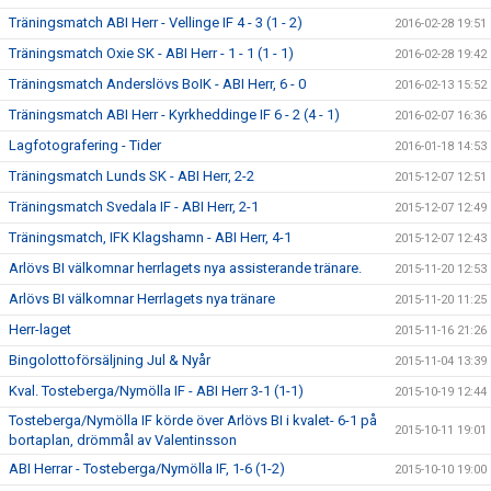
Träningsmatch ABI Herr - Vellinge IF 4 - 3 (1 - 2)
2016-02-28 19:51
Träningsmatch Oxie SK - ABI Herr - 1 - 1 (1 - 1)
2016-02-28 19:42
Träningsmatch Anderslövs BoIK - ABI Herr, 6 - 0
2016-02-13 15:52
Träningsmatch ABI Herr - Kyrkheddinge IF 6 - 2 (4 - 1)
2016-02-07 16:36
Lagfotografering - Tider
2016-01-18 14:53
Träningsmatch Lunds SK - ABI Herr, 2-2
2015-12-07 12:51
Träningsmatch Svedala IF - ABI Herr, 2-1
2015-12-07 12:49
Träningsmatch, IFK Klagshamn - ABI Herr, 4-1
2015-12-07 12:43
Arlövs BI välkomnar herrlagets nya assisterande tränare.
2015-11-20 12:53
Arlövs BI välkomnar Herrlagets nya tränare
2015-11-20 11:25
Herr-laget
2015-11-16 21:26
Bingolottoförsäljning Jul & Nyår
2015-11-04 13:39
Kval. Tosteberga/Nymölla IF - ABI Herr 3-1 (1-1)
2015-10-19 12:44
Tosteberga/Nymölla IF körde över Arlövs BI i kvalet- 6-1 på
2015-10-11 19:01
bortaplan, drömmål av Valentinsson
ABI Herrar - Tosteberga/Nymölla IF, 1-6 (1-2)
2015-10-10 19:00