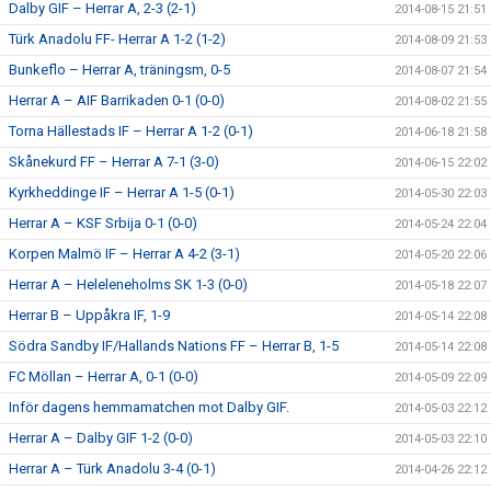
Dalby GIF – Herrar A, 2-3 (2-1)
2014-08-15 21:51
Türk Anadolu FF- Herrar A 1-2 (1-2)
2014-08-09 21:53
Bunkeflo – Herrar A, träningsm, 0-5
2014-08-07 21:54
Herrar A – AIF Barrikaden 0-1 (0-0)
2014-08-02 21:55
Torna Hällestads IF – Herrar A 1-2 (0-1)
2014-06-18 21:58
Skånekurd FF – Herrar A 7-1 (3-0)
2014-06-15 22:02
Kyrkheddinge IF – Herrar A 1-5 (0-1)
2014-05-30 22:03
Herrar A – KSF Srbija 0-1 (0-0)
2014-05-24 22:04
Korpen Malmö IF – Herrar A 4-2 (3-1)
2014-05-20 22:06
Herrar A – Heleleneholms SK 1-3 (0-0)
2014-05-18 22:07
Herrar B – Uppåkra IF, 1-9
2014-05-14 22:08
Södra Sandby IF/Hallands Nations FF – Herrar B, 1-5
2014-05-14 22:08
FC Möllan – Herrar A, 0-1 (0-0)
2014-05-09 22:09
Inför dagens hemmamatchen mot Dalby GIF.
2014-05-03 22:12
Herrar A – Dalby GIF 1-2 (0-0)
2014-05-03 22:10
Herrar A – Türk Anadolu 3-4 (0-1)
2014-04-26 22:12