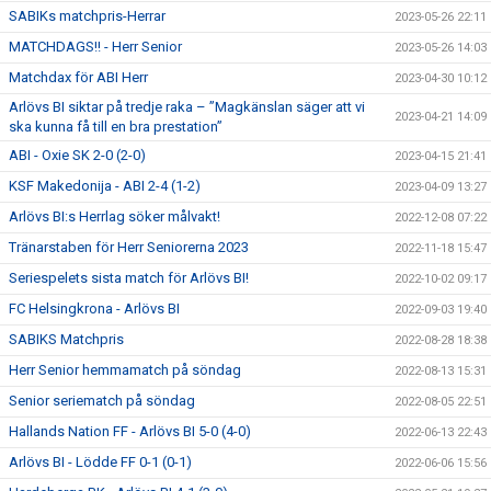
SABIKs matchpris-Herrar
2023-05-26 22:11
MATCHDAGS!! - Herr Senior
2023-05-26 14:03
Matchdax för ABI Herr
2023-04-30 10:12
Arlövs BI siktar på tredje raka – ”Magkänslan säger att vi
2023-04-21 14:09
ska kunna få till en bra prestation”
ABI - Oxie SK 2-0 (2-0)
2023-04-15 21:41
KSF Makedonija - ABI 2-4 (1-2)
2023-04-09 13:27
Arlövs BI:s Herrlag söker målvakt!
2022-12-08 07:22
Tränarstaben för Herr Seniorerna 2023
2022-11-18 15:47
Seriespelets sista match för Arlövs BI!
2022-10-02 09:17
FC Helsingkrona - Arlövs BI
2022-09-03 19:40
SABIKS Matchpris
2022-08-28 18:38
Herr Senior hemmamatch på söndag
2022-08-13 15:31
Senior seriematch på söndag
2022-08-05 22:51
Hallands Nation FF - Arlövs BI 5-0 (4-0)
2022-06-13 22:43
Arlövs BI - Lödde FF 0-1 (0-1)
2022-06-06 15:56