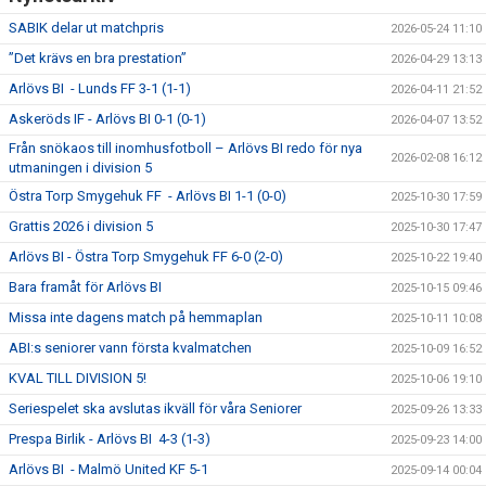
SABIK delar ut matchpris
2026-05-24 11:10
”Det krävs en bra prestation”
2026-04-29 13:13
Arlövs BI - Lunds FF 3-1 (1-1)
2026-04-11 21:52
Askeröds IF - Arlövs BI 0-1 (0-1)
2026-04-07 13:52
Från snökaos till inomhusfotboll – Arlövs BI redo för nya
2026-02-08 16:12
utmaningen i division 5
Östra Torp Smygehuk FF - Arlövs BI 1-1 (0-0)
2025-10-30 17:59
Grattis 2026 i division 5
2025-10-30 17:47
Arlövs BI - Östra Torp Smygehuk FF 6-0 (2-0)
2025-10-22 19:40
Bara framåt för Arlövs BI
2025-10-15 09:46
Missa inte dagens match på hemmaplan
2025-10-11 10:08
ABI:s seniorer vann första kvalmatchen
2025-10-09 16:52
KVAL TILL DIVISION 5!
2025-10-06 19:10
Seriespelet ska avslutas ikväll för våra Seniorer
2025-09-26 13:33
Prespa Birlik - Arlövs BI 4-3 (1-3)
2025-09-23 14:00
Arlövs BI - Malmö United KF 5-1
2025-09-14 00:04