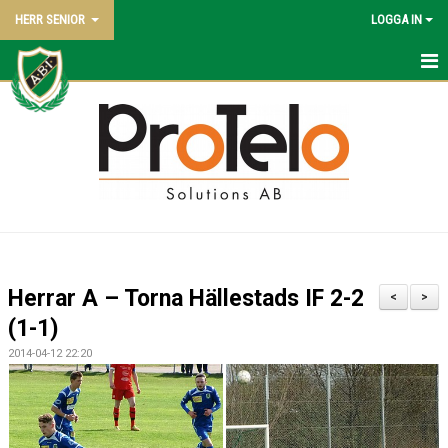
HERR SENIOR
LOGGA IN
HEM
NYHETER
KALENDER
TRUPPEN
BILDGALLERI
Herrar A – Torna Hällestads IF 2-2
<
>
DOKUMENT
(1-1)
2014-04-12 22:20
KONTAKT
MATCHER