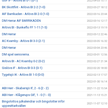
GoF IF - Arlövs BI 0-1 (0-1)
2022-04-03 15:17
BK Skottfint - Arlövs BI 2-2 (1-0)
2022-03-27 18:12
AIF Barrikaden - Arlövs BI 2-0 (1-0)
2022-03-16 23:44
DM Herrar AIF BARRIKADEN
2022-03-16 12:17
Arlövs BI - Bunkeflo FF 1-11 (1-5)
2022-03-13 19:19
DM Herrar
2022-03-12 22:46
AC Kvarnby - Arlövs BI 3-3 (2-1)
2022-03-05 16:32
DM Herrar
2022-03-04 23:46
DM spel seniorerna.
2022-03-01 12:56
Arlövs BI - AC Kvarnby 0-2 (0-2)
2022-02-27 21:34
Gislövs IF - Arlövs BI 0-3 (0-1)
2022-02-20 18:00
Tygelsjö IK - Arlövs BI 1-0 (0-0)
2022-02-13 17:57
2022-01-30 16:14
ABI Herr - Skabersjö IF, 2 - 6 (2 - 2)
2021-11-22 15:54
ABI Herr - Klågerups GIF, 1 - 0 (1 - 0)
2021-11-13 15:21
Bingolottos julkalendrar och bingolotter inför
2021-11-07 12:10
uppesittarkvällen