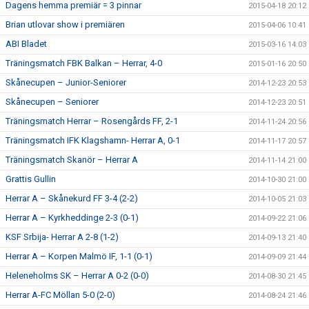
Dagens hemma premiär = 3 pinnar
2015-04-18 20:12
Brian utlovar show i premiären
2015-04-06 10:41
ABI Bladet
2015-03-16 14:03
Träningsmatch FBK Balkan – Herrar, 4-0
2015-01-16 20:50
Skånecupen – Junior-Seniorer
2014-12-23 20:53
Skånecupen – Seniorer
2014-12-23 20:51
Träningsmatch Herrar – Rosengårds FF, 2-1
2014-11-24 20:56
Träningsmatch IFK Klagshamn- Herrar A, 0-1
2014-11-17 20:57
Träningsmatch Skanör – Herrar A
2014-11-14 21:00
Grattis Gullin
2014-10-30 21:00
Herrar A – Skånekurd FF 3-4 (2-2)
2014-10-05 21:03
Herrar A – Kyrkheddinge 2-3 (0-1)
2014-09-22 21:06
KSF Srbija- Herrar A 2-8 (1-2)
2014-09-13 21:40
Herrar A – Korpen Malmö IF, 1-1 (0-1)
2014-09-09 21:44
Heleneholms SK – Herrar A 0-2 (0-0)
2014-08-30 21:45
Herrar A-FC Möllan 5-0 (2-0)
2014-08-24 21:46