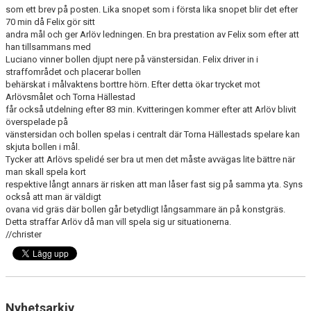
som ett brev på posten. Lika snopet som i första lika snopet blir det efter
70 min då Felix gör sitt
andra mål och ger Arlöv ledningen. En bra prestation av Felix som efter att
han tillsammans med
Luciano vinner bollen djupt nere på vänstersidan. Felix driver in i
straffområdet och placerar bollen
behärskat i målvaktens borttre hörn. Efter detta ökar trycket mot
Arlövsmålet och Torna Hällestad
får också utdelning efter 83 min. Kvitteringen kommer efter att Arlöv blivit
överspelade på
vänstersidan och bollen spelas i centralt där Torna Hällestads spelare kan
skjuta bollen i mål.
Tycker att Arlövs spelidé ser bra ut men det måste avvägas lite bättre när
man skall spela kort
respektive långt annars är risken att man låser fast sig på samma yta. Syns
också att man är väldigt
ovana vid gräs där bollen går betydligt långsammare än på konstgräs.
Detta straffar Arlöv då man vill spela sig ur situationerna.
//christer
Nyhetsarkiv