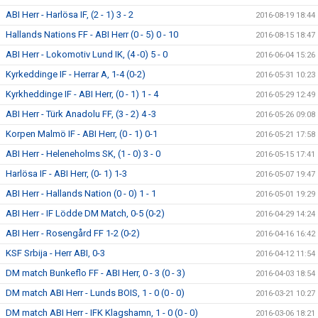
ABI Herr - Harlösa IF, (2 - 1) 3 - 2
2016-08-19 18:44
Hallands Nations FF - ABI Herr (0 - 5) 0 - 10
2016-08-15 18:47
ABI Herr - Lokomotiv Lund IK, (4 -0) 5 - 0
2016-06-04 15:26
Kyrkeddinge IF - Herrar A, 1-4 (0-2)
2016-05-31 10:23
Kyrkheddinge IF - ABI Herr, (0 - 1) 1 - 4
2016-05-29 12:49
ABI Herr - Türk Anadolu FF, (3 - 2) 4 -3
2016-05-26 09:08
Korpen Malmö IF - ABI Herr, (0 - 1) 0-1
2016-05-21 17:58
ABI Herr - Heleneholms SK, (1 - 0) 3 - 0
2016-05-15 17:41
Harlösa IF - ABI Herr, (0- 1) 1-3
2016-05-07 19:47
ABI Herr - Hallands Nation (0 - 0) 1 - 1
2016-05-01 19:29
ABI Herr - IF Lödde DM Match, 0-5 (0-2)
2016-04-29 14:24
ABI Herr - Rosengård FF 1-2 (0-2)
2016-04-16 16:42
KSF Srbija - Herr ABI, 0-3
2016-04-12 11:54
DM match Bunkeflo FF - ABI Herr, 0 - 3 (0 - 3)
2016-04-03 18:54
DM match ABI Herr - Lunds BOIS, 1 - 0 (0 - 0)
2016-03-21 10:27
DM match ABI Herr - IFK Klagshamn, 1 - 0 (0 - 0)
2016-03-06 18:21