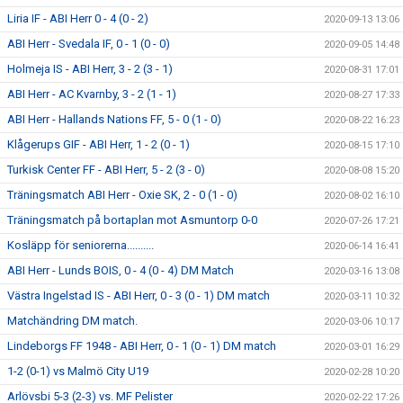
Liria IF - ABI Herr 0 - 4 (0 - 2)
2020-09-13 13:06
ABI Herr - Svedala IF, 0 - 1 (0 - 0)
2020-09-05 14:48
Holmeja IS - ABI Herr, 3 - 2 (3 - 1)
2020-08-31 17:01
ABI Herr - AC Kvarnby, 3 - 2 (1 - 1)
2020-08-27 17:33
ABI Herr - Hallands Nations FF, 5 - 0 (1 - 0)
2020-08-22 16:23
Klågerups GIF - ABI Herr, 1 - 2 (0 - 1)
2020-08-15 17:10
Turkisk Center FF - ABI Herr, 5 - 2 (3 - 0)
2020-08-08 15:20
Träningsmatch ABI Herr - Oxie SK, 2 - 0 (1 - 0)
2020-08-02 16:10
Träningsmatch på bortaplan mot Asmuntorp 0-0
2020-07-26 17:21
Kosläpp för seniorerna..........
2020-06-14 16:41
ABI Herr - Lunds BOIS, 0 - 4 (0 - 4) DM Match
2020-03-16 13:08
Västra Ingelstad IS - ABI Herr, 0 - 3 (0 - 1) DM match
2020-03-11 10:32
Matchändring DM match.
2020-03-06 10:17
Lindeborgs FF 1948 - ABI Herr, 0 - 1 (0 - 1) DM match
2020-03-01 16:29
1-2 (0-1) vs Malmö City U19
2020-02-28 10:20
Arlövsbi 5-3 (2-3) vs. MF Pelister
2020-02-22 17:26