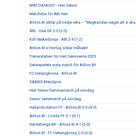
MATCHDAGS!! - Herr Senior
Matchdax för ABI Herr
Arlövs BI siktar på tredje raka – ”Magkänslan säger att vi ska 
ABI - Oxie SK 2-0 (2-0)
KSF Makedonija - ABI 2-4 (1-2)
Arlövs BI:s Herrlag söker målvakt!
Tränarstaben för Herr Seniorerna 2023
Seriespelets sista match för Arlövs BI!
FC Helsingkrona - Arlövs BI
SABIKS Matchpris
Herr Senior hemmamatch på söndag
Senior seriematch på söndag
Hallands Nation FF - Arlövs BI 5-0 (4-0)
Arlövs BI - Lödde FF 0-1 (0-1)
Hardeberga BK - Arlövs BI 4-1 (3-0)
Arlövs BI - FC Helsingkrona 2-0 (0-0)