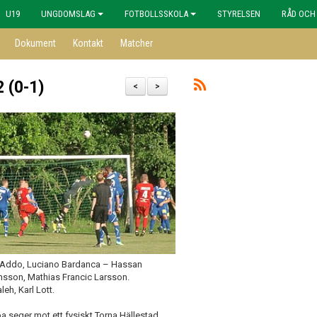
U19
UNGDOMSLAG
FOTBOLLSSKOLA
STYRELSEN
RÅD OCH
Dokument
Kontakt
Matcher
2 (0-1)
<
>
n Addo, Luciano Bardanca – Hassan
ansson, Mathias Francic Larsson.
eh, Karl Lott.
pa seger mot ett fysiskt Torna Hällestad,