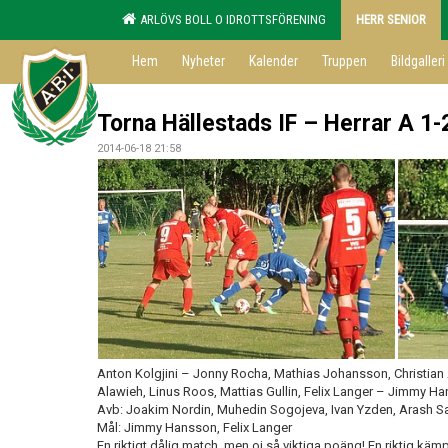
ARLÖVS BOLL O IDROTTSFÖRENING
HERR SENIOR
Hem
Nyheter
Kalender
Truppen
Bildgalleri
Torna Hällestads IF – Herrar A 1-
2014-06-18 21:58
Anton Kolgjini – Jonny Rocha, Mathias Johansson, Christia
Alawieh, Linus Roos, Mattias Gullin, Felix Langer – Jimmy H
Avb: Joakim Nordin, Muhedin Sogojeva, Ivan Yzden, Arash Sal
Mål: Jimmy Hansson, Felix Langer
En riktigt dålig match, men oj så viktiga poäng! En riktig käm