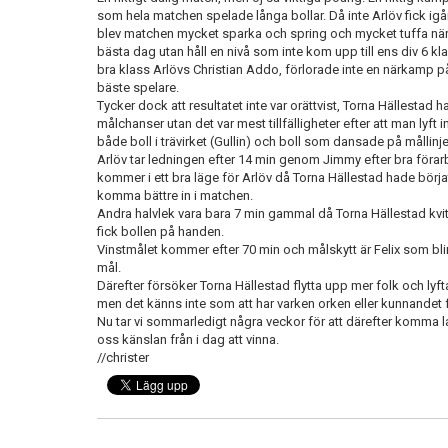
som hela matchen spelade långa bollar. Då inte Arlöv fick i
blev matchen mycket sparka och spring och mycket tuffa när
bästa dag utan håll en nivå som inte kom upp till ens div 6 k
bra klass Arlövs Christian Addo, förlorade inte en närkamp 
bäste spelare.
Tycker dock att resultatet inte var orättvist, Torna Hällestad h
målchanser utan det var mest tillfälligheter efter att man lyft
både boll i trävirket (Gullin) och boll som dansade på mållinje
Arlöv tar ledningen efter 14 min genom Jimmy efter bra förar
kommer i ett bra läge för Arlöv då Torna Hällestad hade börj
komma bättre in i matchen.
Andra halvlek vara bara 7 min gammal då Torna Hällestad kvitt
fick bollen på handen.
Vinstmålet kommer efter 70 min och målskytt är Felix som blir
mål.
Därefter försöker Torna Hällestad flytta upp mer folk och lyft
men det känns inte som att har varken orken eller kunnandet f
Nu tar vi sommarledigt några veckor för att därefter komma 
oss känslan från i dag att vinna.
//christer