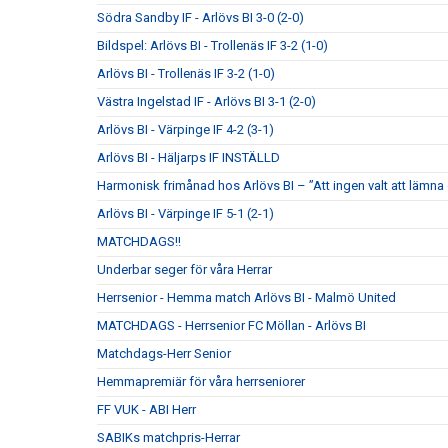
Södra Sandby IF - Arlövs BI 3-0 (2-0)
Bildspel: Arlövs BI - Trollenäs IF 3-2 (1-0)
Arlövs BI - Trollenäs IF 3-2 (1-0)
Västra Ingelstad IF - Arlövs BI 3-1 (2-0)
Arlövs BI - Värpinge IF 4-2 (3-1)
Arlövs BI - Häljarps IF INSTÄLLD
Harmonisk frimånad hos Arlövs BI – ”Att ingen valt att lämna
Arlövs BI - Värpinge IF 5-1 (2-1)
MATCHDAGS!!
Underbar seger för våra Herrar
Herrsenior - Hemma match Arlövs BI - Malmö United
MATCHDAGS - Herrsenior FC Möllan - Arlövs BI
Matchdags-Herr Senior
Hemmapremiär för våra herrseniorer
FF VUK - ABI Herr
SABIKs matchpris-Herrar