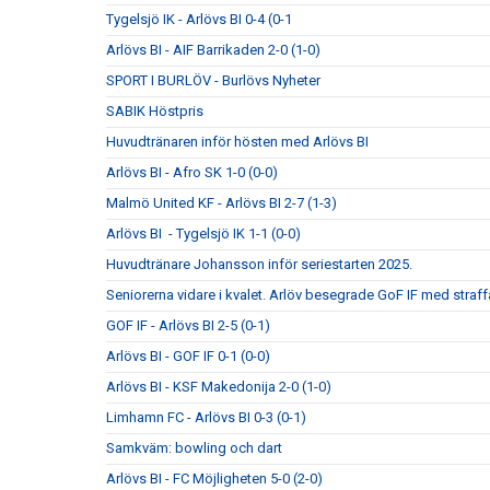
Tygelsjö IK - Arlövs BI 0-4 (0-1
Arlövs BI - AIF Barrikaden 2-0 (1-0)
SPORT I BURLÖV - Burlövs Nyheter
SABIK Höstpris
Huvudtränaren inför hösten med Arlövs BI
Arlövs BI - Afro SK 1-0 (0-0)
Malmö United KF - Arlövs BI 2-7 (1-3)
Arlövs BI - Tygelsjö IK 1-1 (0-0)
Huvudtränare Johansson inför seriestarten 2025.
Seniorerna vidare i kvalet. Arlöv besegrade GoF IF med straff
GOF IF - Arlövs BI 2-5 (0-1)
Arlövs BI - GOF IF 0-1 (0-0)
Arlövs BI - KSF Makedonija 2-0 (1-0)
Limhamn FC - Arlövs BI 0-3 (0-1)
Samkväm: bowling och dart
Arlövs BI - FC Möjligheten 5-0 (2-0)