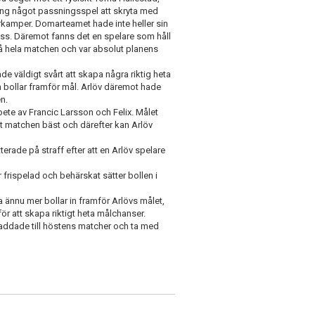
gång något passningsspel att skryta med
kamper. Domarteamet hade inte heller sin
lass. Däremot fanns det en spelare som håll
på hela matchen och var absolut planens
ade väldigt svårt att skapa några riktig heta
 in bollar framför mål. Arlöv däremot hade
n.
bete av Francic Larsson och Felix. Målet
at matchen bäst och därefter kan Arlöv
erade på straff efter att en Arlöv spelare
 frispelad och behärskat sätter bollen i
a ännu mer bollar in framför Arlövs målet,
ör att skapa riktigt heta målchanser.
laddade till höstens matcher och ta med