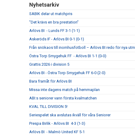
Nyhetsarkiv
SABIK delar ut matchpris
”Det krävs en bra prestation”
Arlövs BI - Lunds FF 3-1 (1-1)
Askeröds IF - Arlövs BI 0-1 (0-1)
Från snökaos till inomhusfotboll – Arlövs BI redo för nya utm
Östra Torp Smygehuk FF - Arlövs BI 1-1 (0-0)
Grattis 2026 i division 5
Arlövs BI - Östra Torp Smygehuk FF 6-0 (2-0)
Bara framåt för Arlövs BI
Missa inte dagens match på hemmaplan
ABI:s seniorer vann första kvalmatchen
KVAL TILL DIVISION 5!
Seriespelet ska avslutas ikväll för våra Seniorer
Prespa Birlik - Arlövs BI 4-3 (1-3)
Arlövs BI - Malmö United KF 5-1