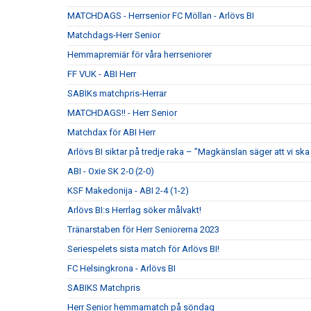
MATCHDAGS - Herrsenior FC Möllan - Arlövs BI
Matchdags-Herr Senior
Hemmapremiär för våra herrseniorer
FF VUK - ABI Herr
SABIKs matchpris-Herrar
MATCHDAGS!! - Herr Senior
Matchdax för ABI Herr
Arlövs BI siktar på tredje raka – ”Magkänslan säger att vi ska 
ABI - Oxie SK 2-0 (2-0)
KSF Makedonija - ABI 2-4 (1-2)
Arlövs BI:s Herrlag söker målvakt!
Tränarstaben för Herr Seniorerna 2023
Seriespelets sista match för Arlövs BI!
FC Helsingkrona - Arlövs BI
SABIKS Matchpris
Herr Senior hemmamatch på söndag