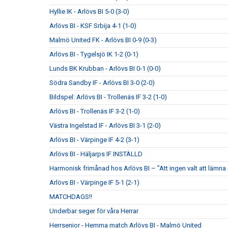
Hyllie IK - Arlövs BI 5-0 (3-0)
Arlövs BI - KSF Srbija 4-1 (1-0)
Malmö United FK - Arlövs BI 0-9 (0-3)
Arlövs BI - Tygelsjö IK 1-2 (0-1)
Lunds BK Krubban - Arlövs BI 0-1 (0-0)
Södra Sandby IF - Arlövs BI 3-0 (2-0)
Bildspel: Arlövs BI - Trollenäs IF 3-2 (1-0)
Arlövs BI - Trollenäs IF 3-2 (1-0)
Västra Ingelstad IF - Arlövs BI 3-1 (2-0)
Arlövs BI - Värpinge IF 4-2 (3-1)
Arlövs BI - Häljarps IF INSTÄLLD
Harmonisk frimånad hos Arlövs BI – ”Att ingen valt att lämna
Arlövs BI - Värpinge IF 5-1 (2-1)
MATCHDAGS!!
Underbar seger för våra Herrar
Herrsenior - Hemma match Arlövs BI - Malmö United