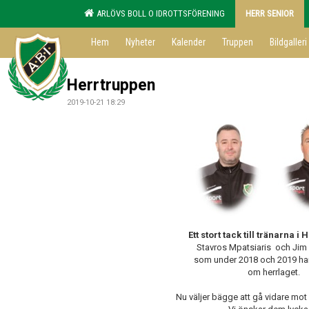
ARLÖVS BOLL O IDROTTSFÖRENING
HERR SENIOR
Hem
Nyheter
Kalender
Truppen
Bildgalleri
Herrtruppen
2019-10-21 18:29
Ett stort tack till tränarna i
Stavros Mpatsiaris och Jim
som under 2018 och 2019 ha
om herrlaget.
Nu väljer bägge att gå vidare mot