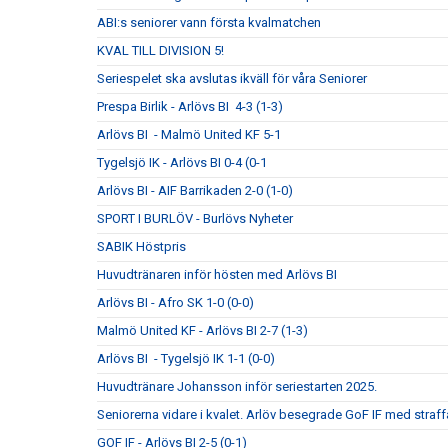
ABI:s seniorer vann första kvalmatchen
KVAL TILL DIVISION 5!
Seriespelet ska avslutas ikväll för våra Seniorer
Prespa Birlik - Arlövs BI 4-3 (1-3)
Arlövs BI - Malmö United KF 5-1
Tygelsjö IK - Arlövs BI 0-4 (0-1
Arlövs BI - AIF Barrikaden 2-0 (1-0)
SPORT I BURLÖV - Burlövs Nyheter
SABIK Höstpris
Huvudtränaren inför hösten med Arlövs BI
Arlövs BI - Afro SK 1-0 (0-0)
Malmö United KF - Arlövs BI 2-7 (1-3)
Arlövs BI - Tygelsjö IK 1-1 (0-0)
Huvudtränare Johansson inför seriestarten 2025.
Seniorerna vidare i kvalet. Arlöv besegrade GoF IF med straff
GOF IF - Arlövs BI 2-5 (0-1)