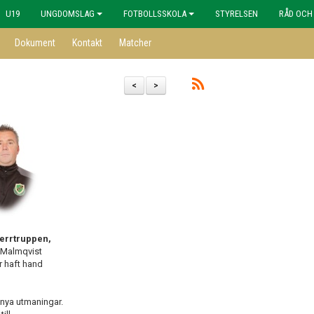
U19
UNGDOMSLAG
FOTBOLLSSKOLA
STYRELSEN
RÅD OCH
Dokument
Kontakt
Matcher
<
>
 Herrtruppen,
 Malmqvist
r haft hand
 nya utmaningar.