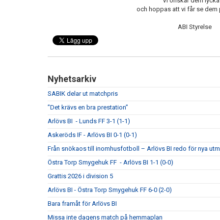
Vi önskar dem lycka t
och hoppas att vi får se dem 
ABI Styrelse
Nyhetsarkiv
SABIK delar ut matchpris
”Det krävs en bra prestation”
Arlövs BI - Lunds FF 3-1 (1-1)
Askeröds IF - Arlövs BI 0-1 (0-1)
Från snökaos till inomhusfotboll – Arlövs BI redo för nya utm
Östra Torp Smygehuk FF - Arlövs BI 1-1 (0-0)
Grattis 2026 i division 5
Arlövs BI - Östra Torp Smygehuk FF 6-0 (2-0)
Bara framåt för Arlövs BI
Missa inte dagens match på hemmaplan