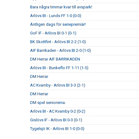
Bara några timmar kvar till avspark!
Arlövs BI - Lunds FF 1-0 (0-0)
Äntligen dags för seriepremiär!
GoF IF - Arlövs BI 0-1 (0-1)
BK Skottfint - Arlövs BI 2-2 (1-0)
AIF Barrikaden - Arlövs BI 2-0 (1-0)
DM Herrar AIF BARRIKADEN
Arlövs BI - Bunkeflo FF 1-11 (1-5)
DM Herrar
AC Kvarnby - Arlövs BI 3-3 (2-1)
DM Herrar
DM spel seniorerna.
Arlövs BI - AC Kvarnby 0-2 (0-2)
Gislövs IF - Arlövs BI 0-3 (0-1)
Tygelsjö IK - Arlövs BI 1-0 (0-0)