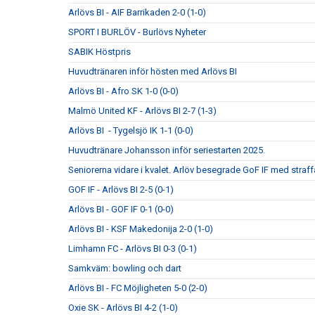
Arlövs BI - AIF Barrikaden 2-0 (1-0)
SPORT I BURLÖV - Burlövs Nyheter
SABIK Höstpris
Huvudtränaren inför hösten med Arlövs BI
Arlövs BI - Afro SK 1-0 (0-0)
Malmö United KF - Arlövs BI 2-7 (1-3)
Arlövs BI - Tygelsjö IK 1-1 (0-0)
Huvudtränare Johansson inför seriestarten 2025.
Seniorerna vidare i kvalet. Arlöv besegrade GoF IF med straff
GOF IF - Arlövs BI 2-5 (0-1)
Arlövs BI - GOF IF 0-1 (0-0)
Arlövs BI - KSF Makedonija 2-0 (1-0)
Limhamn FC - Arlövs BI 0-3 (0-1)
Samkväm: bowling och dart
Arlövs BI - FC Möjligheten 5-0 (2-0)
Oxie SK - Arlövs BI 4-2 (1-0)