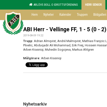
ARLÖVS BOLL O IDROTTSFÖRENING
HERR SENIOR
Hem
Nyheter
Kalender
Truppen
Bildgalleri
ABI Herr - Vellinge FF, 1 - 5 (0 - 2)
2019-08-09 19:22
Trupp:
Adrian Almqvist, André Malmqvist, Mathias Franjcic 
Plivelic, Abduqadir Ali Mohammad, Erik Freij, Hossein Hassa
Arben Krasniqi, Muhedin Sogojeva, Markus Ahlgren
Målgörare:
Arben Krasniqi
Nyhetsarkiv