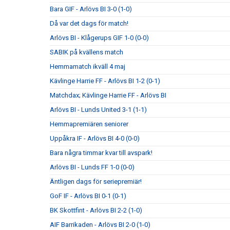
Bara GIF - Arlövs BI 3-0 (1-0)
Då var det dags för match!
Arlövs BI - Klågerups GIF 1-0 (0-0)
SABIK på kvällens match
Hemmamatch ikväll 4 maj
Kävlinge Harrie FF - Arlövs BI 1-2 (0-1)
Matchdax; Kävlinge Harrie FF - Arlövs BI
Arlövs BI - Lunds United 3-1 (1-1)
Hemmapremiären seniorer
Uppåkra IF - Arlövs BI 4-0 (0-0)
Bara några timmar kvar till avspark!
Arlövs BI - Lunds FF 1-0 (0-0)
Äntligen dags för seriepremiär!
GoF IF - Arlövs BI 0-1 (0-1)
BK Skottfint - Arlövs BI 2-2 (1-0)
AIF Barrikaden - Arlövs BI 2-0 (1-0)