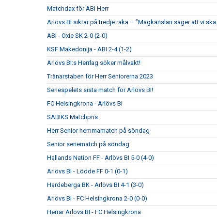
Matchdax för ABI Herr
Arlövs BI siktar på tredje raka – ”Magkänslan säger att vi ska 
ABI - Oxie SK 2-0 (2-0)
KSF Makedonija - ABI 2-4 (1-2)
Arlövs BI:s Herrlag söker målvakt!
Tränarstaben för Herr Seniorerna 2023
Seriespelets sista match för Arlövs BI!
FC Helsingkrona - Arlövs BI
SABIKS Matchpris
Herr Senior hemmamatch på söndag
Senior seriematch på söndag
Hallands Nation FF - Arlövs BI 5-0 (4-0)
Arlövs BI - Lödde FF 0-1 (0-1)
Hardeberga BK - Arlövs BI 4-1 (3-0)
Arlövs BI - FC Helsingkrona 2-0 (0-0)
Herrar Arlövs BI - FC Helsingkrona