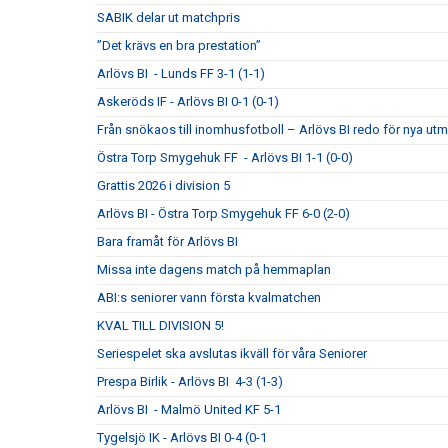
SABIK delar ut matchpris
”Det krävs en bra prestation”
Arlövs BI - Lunds FF 3-1 (1-1)
Askeröds IF - Arlövs BI 0-1 (0-1)
Från snökaos till inomhusfotboll – Arlövs BI redo för nya utm
Östra Torp Smygehuk FF - Arlövs BI 1-1 (0-0)
Grattis 2026 i division 5
Arlövs BI - Östra Torp Smygehuk FF 6-0 (2-0)
Bara framåt för Arlövs BI
Missa inte dagens match på hemmaplan
ABI:s seniorer vann första kvalmatchen
KVAL TILL DIVISION 5!
Seriespelet ska avslutas ikväll för våra Seniorer
Prespa Birlik - Arlövs BI 4-3 (1-3)
Arlövs BI - Malmö United KF 5-1
Tygelsjö IK - Arlövs BI 0-4 (0-1