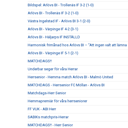
Bildspel: Arlövs BI - Trollenäs IF 3-2 (1-0)
Arlövs BI - Trollenäs IF 3-2 (1-0)
Västra Ingelstad IF - Arlövs BI 3-1 (2-0)
Arlövs BI - Värpinge IF 4-2 (3-1)
Arlövs BI - Häljarps IF INSTÄLLD
Harmonisk frimånad hos Arlövs BI – ”Att ingen valt att lämna
Arlövs BI - Värpinge IF 5-1 (2-1)
MATCHDAGS!!
Underbar seger för våra Herrar
Herrsenior - Hemma match Arlövs BI - Malmö United
MATCHDAGS - Herrsenior FC Möllan - Arlövs BI
Matchdags-Herr Senior
Hemmapremiär för våra herrseniorer
FF VUK - ABI Herr
SABIKs matchpris-Herrar
MATCHDAGS!! - Herr Senior