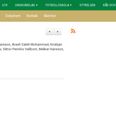
U19
UNGDOMSLAG
FOTBOLLSSKOLA
STYRELSEN
RÅD OCH
Dokument
Kontakt
Matcher
<
>
Larsson, Arash Saleh Mohammad, Kristijan
ni, Viktor Pennlöv Vallbom, Melker Hansson,