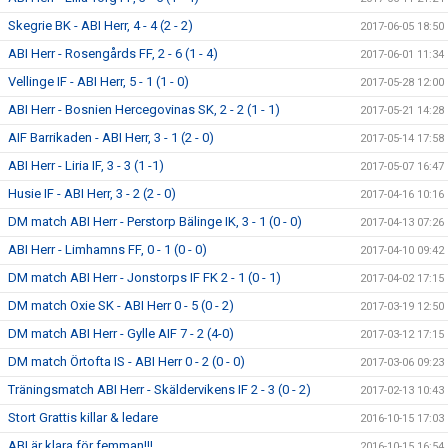
Skegrie BK - ABI Herr, 4 - 4 (2 - 2)
2017-06-05 18:50
ABI Herr - Rosengårds FF, 2 - 6 (1 - 4)
2017-06-01 11:34
Vellinge IF - ABI Herr, 5 - 1 (1 - 0)
2017-05-28 12:00
ABI Herr - Bosnien Hercegovinas SK, 2 - 2 (1 - 1)
2017-05-21 14:28
AIF Barrikaden - ABI Herr, 3 - 1 (2 - 0)
2017-05-14 17:58
ABI Herr - Liria IF, 3 - 3 (1 -1)
2017-05-07 16:47
Husie IF - ABI Herr, 3 - 2 (2 - 0)
2017-04-16 10:16
DM match ABI Herr - Perstorp Bälinge IK, 3 - 1 (0 - 0)
2017-04-13 07:26
ABI Herr - Limhamns FF, 0 - 1 (0 - 0)
2017-04-10 09:42
DM match ABI Herr - Jonstorps IF FK 2 - 1 (0 - 1)
2017-04-02 17:15
DM match Oxie SK - ABI Herr 0 - 5 (0 - 2)
2017-03-19 12:50
DM match ABI Herr - Gylle AIF 7 - 2 (4-0)
2017-03-12 17:15
DM match Örtofta IS - ABI Herr 0 - 2 (0 - 0)
2017-03-06 09:23
Träningsmatch ABI Herr - Skäldervikens IF 2 - 3 (0 - 2)
2017-02-13 10:43
Stort Grattis killar & ledare
2016-10-15 17:03
ABI är klara för femman!!!
2016-10-15 16:54