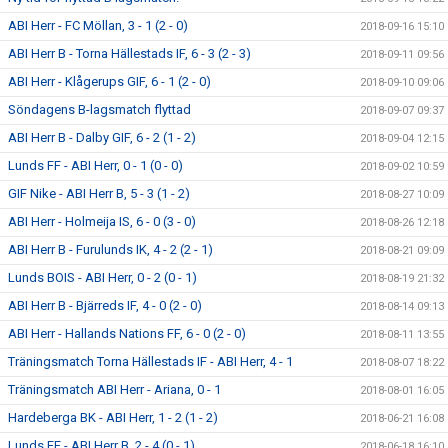
ABI Herr - FC Möllan, 3 - 1 (2 - 0)
2018-09-16 15:10
ABI Herr B - Torna Hällestads IF, 6 - 3 (2 - 3)
2018-09-11 09:56
ABI Herr - Klågerups GIF, 6 - 1 (2 - 0)
2018-09-10 09:06
Söndagens B-lagsmatch flyttad
2018-09-07 09:37
ABI Herr B - Dalby GIF, 6 - 2 (1 - 2)
2018-09-04 12:15
Lunds FF - ABI Herr, 0 - 1 (0 - 0)
2018-09-02 10:59
GIF Nike - ABI Herr B, 5 - 3 (1 - 2)
2018-08-27 10:09
ABI Herr - Holmeija IS, 6 - 0 (3 - 0)
2018-08-26 12:18
ABI Herr B - Furulunds IK, 4 - 2 (2 - 1)
2018-08-21 09:09
Lunds BOIS - ABI Herr, 0 - 2 (0 - 1)
2018-08-19 21:32
ABI Herr B - Bjärreds IF, 4 - 0 (2 - 0)
2018-08-14 09:13
ABI Herr - Hallands Nations FF, 6 - 0 (2 - 0)
2018-08-11 13:55
Träningsmatch Torna Hällestads IF - ABI Herr, 4 - 1
2018-08-07 18:22
Träningsmatch ABI Herr - Ariana, 0 - 1
2018-08-01 16:05
Hardeberga BK - ABI Herr, 1 - 2 (1 - 2)
2018-06-21 16:08
Lunds FF - ABI Herr B, 2 - 4 (0 - 1)
2018-06-18 16:10