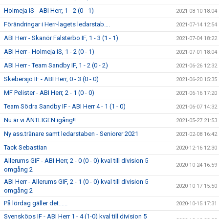
Holmeja IS - ABI Herr, 1 - 2 (0 - 1)
2021-08-10 18:04
Förändringar i Herr-lagets ledarstab….
2021-07-14 12:54
ABI Herr - Skanör Falsterbo IF, 1 - 3 (1 - 1)
2021-07-04 18:22
ABI Herr - Holmeja IS, 1 - 2 (0 - 1)
2021-07-01 18:04
ABI Herr - Team Sandby IF, 1 - 2 (0 - 2)
2021-06-26 12:32
Skebersjö IF - ABI Herr, 0 - 3 (0 - 0)
2021-06-20 15:35
MF Pelister - ABI Herr, 2 - 1 (0 - 0)
2021-06-16 17:20
Team Södra Sandby IF - ABI Herr 4 - 1 (1 - 0)
2021-06-07 14:32
Nu är vi ÄNTLIGEN igång!!
2021-05-27 21:53
Ny ass.tränare samt ledarstaben - Seniorer 2021
2021-02-08 16:42
Tack Sebastian
2020-12-16 12:30
Allerums GIF - ABI Herr, 2 - 0 (0 - 0) kval till division 5
2020-10-24 16:59
omgång 2
ABI Herr - Allerums GIF, 2 - 1 (0 - 0) kval till division 5
2020-10-17 15:50
omgång 2
På lördag gäller det......
2020-10-15 17:31
Svensköps IF - ABI Herr 1 - 4 (1-0) kval till division 5