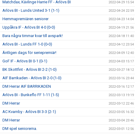
Matchdax; Kävlinge Harrie FF - Arlövs BI
2022-04-29 15:54
Arlövs BI - Lunds United 3-1 (1-1)
2022-04-24 22:59
Hemmapremiären seniorer
2022-04-23 14:04
Uppåkra IF - Arlövs BI 4-0 (0-0)
2022-04-19 21:56
Bara några timmar kvar till avspark!
2022-04-18 11:40
Arlövs BI - Lunds FF 1-0 (0-0)
2022-04-12 23:54
Äntligen dags för seriepremiär!
2022-04-09 12:40
GoF IF - Arlövs BI 0-1 (0-1)
2022-04-03 15:17
BK Skottfint - Arlövs BI 2-2 (1-0)
2022-03-27 18:12
AIF Barrikaden - Arlövs BI 2-0 (1-0)
2022-03-16 23:44
DM Herrar AIF BARRIKADEN
2022-03-16 12:17
Arlövs BI - Bunkeflo FF 1-11 (1-5)
2022-03-13 19:19
DM Herrar
2022-03-12 22:46
AC Kvarnby - Arlövs BI 3-3 (2-1)
2022-03-05 16:32
DM Herrar
2022-03-04 23:46
DM spel seniorerna.
2022-03-01 12:56