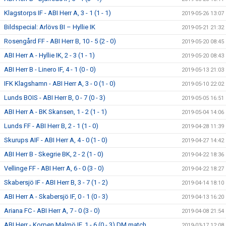
Klagstorps IF - ABI Herr A, 3 - 1 (1 - 1)
2019-05-26 13:07
Bildspecial: Arlövs BI – Hyllie IK
2019-05-21 21:32
Rosengård FF - ABI Herr B, 10 - 5 (2 - 0)
2019-05-20 08:45
ABI Herr A - Hyllie IK, 2 - 3 (1 - 1)
2019-05-20 08:43
ABI Herr B - Linero IF, 4 - 1 (0 - 0)
2019-05-13 21:03
IFK Klagshamn - ABI Herr A, 3 - 0 (1 - 0)
2019-05-10 22:02
Lunds BOIS - ABI Herr B, 0 - 7 (0 - 3)
2019-05-05 16:51
ABI Herr A - BK Skansen, 1 - 2 (1 - 1)
2019-05-04 14:06
Lunds FF - ABI Herr B, 2 - 1 (1 - 0)
2019-04-28 11:39
Skurups AIF - ABI Herr A, 4 - 0 (1 - 0)
2019-04-27 14:42
ABI Herr B - Skegrie BK, 2 - 2 (1 - 0)
2019-04-22 18:36
Vellinge FF - ABI Herr A, 6 - 0 (3 - 0)
2019-04-22 18:27
Skabersjö IF - ABI Herr B, 3 - 7 (1 - 2)
2019-04-14 18:10
ABI Herr A - Skabersjö IF, 0 - 1 (0 - 3)
2019-04-13 16:20
Ariana FC - ABI Herr A, 7 - 0 (3 - 0)
2019-04-08 21:54
ABI Herr - Korpen Malmö IF, 1 - 6 (0 - 3) DM match
2019-03-17 12:08