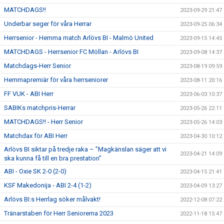
MATCHDAGS!!
2023-09-29 21:47
Underbar seger för våra Herrar
2023-09-25 06:34
Herrsenior - Hemma match Arlövs BI - Malmö United
2023-09-15 14:45
MATCHDAGS - Herrsenior FC Möllan - Arlövs BI
2023-09-08 14:37
Matchdags-Herr Senior
2023-08-19 09:59
Hemmapremiär för våra herrseniorer
2023-08-11 20:16
FF VUK - ABI Herr
2023-06-03 10:37
SABIKs matchpris-Herrar
2023-05-26 22:11
MATCHDAGS!! - Herr Senior
2023-05-26 14:03
Matchdax för ABI Herr
2023-04-30 10:12
Arlövs BI siktar på tredje raka – ”Magkänslan säger att vi
2023-04-21 14:09
ska kunna få till en bra prestation”
ABI - Oxie SK 2-0 (2-0)
2023-04-15 21:41
KSF Makedonija - ABI 2-4 (1-2)
2023-04-09 13:27
Arlövs BI:s Herrlag söker målvakt!
2022-12-08 07:22
Tränarstaben för Herr Seniorerna 2023
2022-11-18 15:47