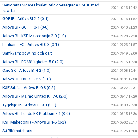
Seniorerna vidare i kvalet. Arlöv besegrade GoF IF med
2024-10-13 12:42
straffar
GOF IF - Arlövs BI 2-5 (0-1)
2024-10-13 11:52
Arlövs BI - GOF IF 0-1 (0-0)
2024-10-10 21:23
Arlövs BI - KSF Makedonija 2-0 (1-0)
2024-09-28 22:28
Limhamn FC - Arlövs BI 0-3 (0-1)
2024-09-23 21:57
Samkväm: bowling och dart
2024-09-19 09:00
Arlövs BI - FC Möjligheten 5-0 (2-0)
2024-09-15 13:38
Oxie SK - Arlövs BI 4-2 (1-0)
2024-09-08 10:44
Arlövs BI - Hyllie IK 2-2 (1-0)
2024-08-31 17:38
KSF Srbija - Arlövs BI 0-3 (0-2)
2024-08-22 22:31
Arlövs BI - Malmö United KF 7-0 (2-0)
2024-08-17 17:20
Tygelsjö IK - Arlövs BI 0-1 (0-1)
2024-08-09 23:30
Arlövs BI - Lunds BK Krubban 7-1 (3-0)
2024-06-15 16:36
KSF Makedonija - Arlövs BI 1-5 (0-2)
2024-06-02 20:17
SABIK matchpris.
2024-05-25 18:08