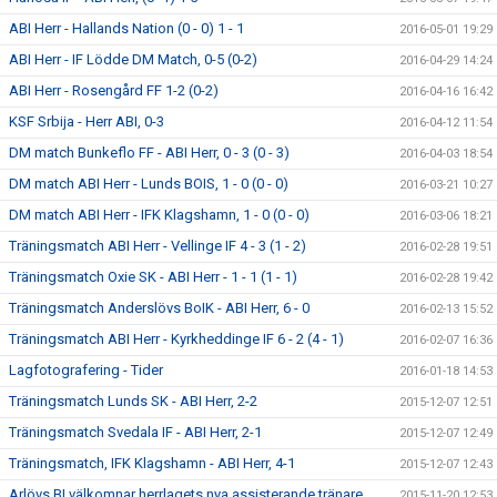
ABI Herr - Hallands Nation (0 - 0) 1 - 1
2016-05-01 19:29
ABI Herr - IF Lödde DM Match, 0-5 (0-2)
2016-04-29 14:24
ABI Herr - Rosengård FF 1-2 (0-2)
2016-04-16 16:42
KSF Srbija - Herr ABI, 0-3
2016-04-12 11:54
DM match Bunkeflo FF - ABI Herr, 0 - 3 (0 - 3)
2016-04-03 18:54
DM match ABI Herr - Lunds BOIS, 1 - 0 (0 - 0)
2016-03-21 10:27
DM match ABI Herr - IFK Klagshamn, 1 - 0 (0 - 0)
2016-03-06 18:21
Träningsmatch ABI Herr - Vellinge IF 4 - 3 (1 - 2)
2016-02-28 19:51
Träningsmatch Oxie SK - ABI Herr - 1 - 1 (1 - 1)
2016-02-28 19:42
Träningsmatch Anderslövs BoIK - ABI Herr, 6 - 0
2016-02-13 15:52
Träningsmatch ABI Herr - Kyrkheddinge IF 6 - 2 (4 - 1)
2016-02-07 16:36
Lagfotografering - Tider
2016-01-18 14:53
Träningsmatch Lunds SK - ABI Herr, 2-2
2015-12-07 12:51
Träningsmatch Svedala IF - ABI Herr, 2-1
2015-12-07 12:49
Träningsmatch, IFK Klagshamn - ABI Herr, 4-1
2015-12-07 12:43
Arlövs BI välkomnar herrlagets nya assisterande tränare.
2015-11-20 12:53