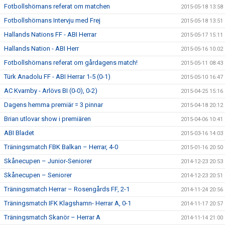
Fotbollshörnans referat om matchen
2015-05-18 13:58
Fotbollshörnans Intervju med Frej
2015-05-18 13:51
Hallands Nations FF - ABI Herrar
2015-05-17 15:11
Hallands Nation - ABI Herr
2015-05-16 10:02
Fotbollshörnans referat om gårdagens match!
2015-05-11 08:43
Türk Anadolu FF - ABI Herrar 1-5 (0-1)
2015-05-10 16:47
AC Kvarnby - Arlövs BI (0-0), 0-2)
2015-04-25 15:16
Dagens hemma premiär = 3 pinnar
2015-04-18 20:12
Brian utlovar show i premiären
2015-04-06 10:41
ABI Bladet
2015-03-16 14:03
Träningsmatch FBK Balkan – Herrar, 4-0
2015-01-16 20:50
Skånecupen – Junior-Seniorer
2014-12-23 20:53
Skånecupen – Seniorer
2014-12-23 20:51
Träningsmatch Herrar – Rosengårds FF, 2-1
2014-11-24 20:56
Träningsmatch IFK Klagshamn- Herrar A, 0-1
2014-11-17 20:57
Träningsmatch Skanör – Herrar A
2014-11-14 21:00