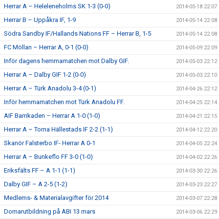
Herrar A – Heleleneholms SK 1-3 (0-0)
2014-05-18 22:07
Herrar B – Uppåkra IF, 1-9
2014-05-14 22:08
Södra Sandby IF/Hallands Nations FF – Herrar B, 1-5
2014-05-14 22:08
FC Möllan – Herrar A, 0-1 (0-0)
2014-05-09 22:09
Inför dagens hemmamatchen mot Dalby GIF.
2014-05-03 22:12
Herrar A – Dalby GIF 1-2 (0-0)
2014-05-03 22:10
Herrar A – Türk Anadolu 3-4 (0-1)
2014-04-26 22:12
Inför hemmamatchen mot Türk Anadolu FF.
2014-04-25 22:14
AIF Barrikaden – Herrar A 1-0 (1-0)
2014-04-21 22:15
Herrar A – Torna Hällestads IF 2-2 (1-1)
2014-04-12 22:20
Skanör Falsterbo IF- Herrar A 0-1
2014-04-05 22:24
Herrar A – Bunkeflo FF 3-0 (1-0)
2014-04-02 22:26
Eriksfälts FF – A 1-1 (1-1)
2014-03-30 22:26
Dalby GIF – A 2-5 (1-2)
2014-03-23 22:27
Medlems- & Materialavgifter för 2014
2014-03-07 22:28
Domarutbildning på ABI 13 mars
2014-03-06 22:29