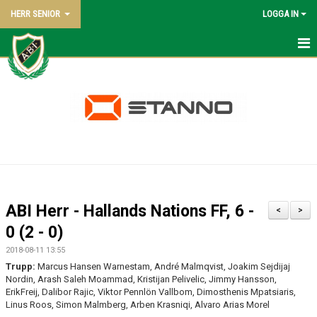
HERR SENIOR
LOGGA IN
HEM
NYHETER
KALENDER
TRUPPEN
BILDGALLERI
ABI Herr - Hallands Nations FF, 6 -
<
>
DOKUMENT
0 (2 - 0)
2018-08-11 13:55
KONTAKT
Trupp:
Marcus Hansen Warnestam, André Malmqvist, Joakim Sejdijaj
Nordin, Arash Saleh Moammad, Kristijan Pelivelic, Jimmy Hansson,
MATCHER
ErikFreij, Dalibor Rajic, Viktor Pennlön Vallbom, Dimosthenis Mpatsiaris,
Linus Roos, Simon Malmberg, Arben Krasniqi, Alvaro Arias Morel