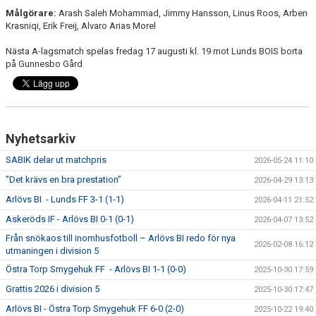
Målgörare:
Arash Saleh Mohammad, Jimmy Hansson, Linus Roos, Arben
Krasniqi, Erik Freij, Alvaro Arias Morel
Nästa A-lagsmatch spelas fredag 17 augusti kl. 19 mot Lunds BOIS borta
på Gunnesbo Gård
Nyhetsarkiv
SABIK delar ut matchpris
2026-05-24 11:10
”Det krävs en bra prestation”
2026-04-29 13:13
Arlövs BI - Lunds FF 3-1 (1-1)
2026-04-11 21:52
Askeröds IF - Arlövs BI 0-1 (0-1)
2026-04-07 13:52
Från snökaos till inomhusfotboll – Arlövs BI redo för nya
2026-02-08 16:12
utmaningen i division 5
Östra Torp Smygehuk FF - Arlövs BI 1-1 (0-0)
2025-10-30 17:59
Grattis 2026 i division 5
2025-10-30 17:47
Arlövs BI - Östra Torp Smygehuk FF 6-0 (2-0)
2025-10-22 19:40