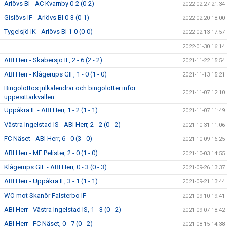
Arlövs BI - AC Kvarnby 0-2 (0-2)
2022-02-27 21:34
Gislövs IF - Arlövs BI 0-3 (0-1)
2022-02-20 18:00
Tygelsjö IK - Arlövs BI 1-0 (0-0)
2022-02-13 17:57
2022-01-30 16:14
ABI Herr - Skabersjö IF, 2 - 6 (2 - 2)
2021-11-22 15:54
ABI Herr - Klågerups GIF, 1 - 0 (1 - 0)
2021-11-13 15:21
Bingolottos julkalendrar och bingolotter inför
2021-11-07 12:10
uppesittarkvällen
Uppåkra IF - ABI Herr, 1 - 2 (1 - 1)
2021-11-07 11:49
Västra Ingelstad IS - ABI Herr, 2 - 2 (0 - 2)
2021-10-31 11:06
FC Näset - ABI Herr, 6 - 0 (3 - 0)
2021-10-09 16:25
ABI Herr - MF Pelister, 2 - 0 (1 - 0)
2021-10-03 14:55
Klågerups GIF - ABI Herr, 0 - 3 (0 - 3)
2021-09-26 13:37
ABI Herr - Uppåkra IF, 3 - 1 (1 - 1)
2021-09-21 13:44
WO mot Skanör Falsterbo IF
2021-09-10 19:41
ABI Herr - Västra Ingelstad IS, 1 - 3 (0 - 2)
2021-09-07 18:42
ABI Herr - FC Näset, 0 - 7 (0 - 2)
2021-08-15 14:38