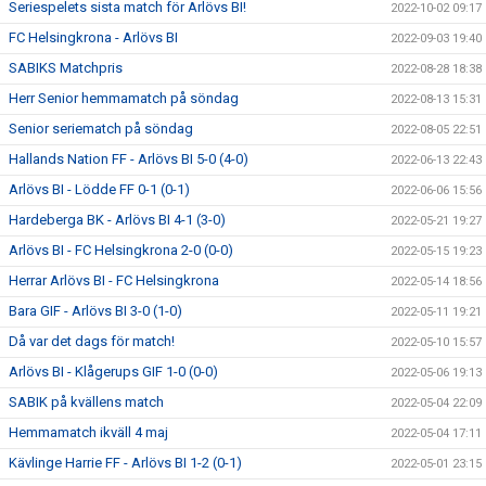
Seriespelets sista match för Arlövs BI!
2022-10-02 09:17
FC Helsingkrona - Arlövs BI
2022-09-03 19:40
SABIKS Matchpris
2022-08-28 18:38
Herr Senior hemmamatch på söndag
2022-08-13 15:31
Senior seriematch på söndag
2022-08-05 22:51
Hallands Nation FF - Arlövs BI 5-0 (4-0)
2022-06-13 22:43
Arlövs BI - Lödde FF 0-1 (0-1)
2022-06-06 15:56
Hardeberga BK - Arlövs BI 4-1 (3-0)
2022-05-21 19:27
Arlövs BI - FC Helsingkrona 2-0 (0-0)
2022-05-15 19:23
Herrar Arlövs BI - FC Helsingkrona
2022-05-14 18:56
Bara GIF - Arlövs BI 3-0 (1-0)
2022-05-11 19:21
Då var det dags för match!
2022-05-10 15:57
Arlövs BI - Klågerups GIF 1-0 (0-0)
2022-05-06 19:13
SABIK på kvällens match
2022-05-04 22:09
Hemmamatch ikväll 4 maj
2022-05-04 17:11
Kävlinge Harrie FF - Arlövs BI 1-2 (0-1)
2022-05-01 23:15