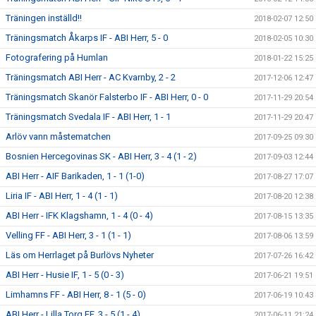
Träningen inställd!!
2018-02-07 12:50
Träningsmatch Åkarps IF - ABI Herr, 5 - 0
2018-02-05 10:30
Fotografering på Humlan
2018-01-22 15:25
Träningsmatch ABI Herr - AC Kvarnby, 2 - 2
2017-12-06 12:47
Träningsmatch Skanör Falsterbo IF - ABI Herr, 0 - 0
2017-11-29 20:54
Träningsmatch Svedala IF - ABI Herr, 1 - 1
2017-11-29 20:47
Arlöv vann måstematchen
2017-09-25 09:30
Bosnien Hercegovinas SK - ABI Herr, 3 - 4 (1 - 2)
2017-09-03 12:44
ABI Herr - AIF Barikaden, 1 - 1 (1-0)
2017-08-27 17:07
Liria IF - ABI Herr, 1 - 4 (1 - 1)
2017-08-20 12:38
ABI Herr - IFK Klagshamn, 1 - 4 (0 - 4)
2017-08-15 13:35
Velling FF - ABI Herr, 3 - 1 (1 - 1)
2017-08-06 13:59
Läs om Herrlaget på Burlövs Nyheter
2017-07-26 16:42
ABI Herr - Husie IF, 1 - 5 (0 - 3)
2017-06-21 19:51
Limhamns FF - ABI Herr, 8 - 1 (5 - 0)
2017-06-19 10:43
ABI Herr - Lilla Torg FF, 3 - 5 (1 - 4)
2017-06-11 21:24