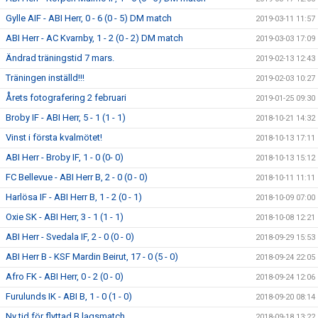
Gylle AIF - ABI Herr, 0 - 6 (0 - 5) DM match
2019-03-11 11:57
ABI Herr - AC Kvarnby, 1 - 2 (0 - 2) DM match
2019-03-03 17:09
Ändrad träningstid 7 mars.
2019-02-13 12:43
Träningen inställd!!!
2019-02-03 10:27
Årets fotografering 2 februari
2019-01-25 09:30
Broby IF - ABI Herr, 5 - 1 (1 - 1)
2018-10-21 14:32
Vinst i första kvalmötet!
2018-10-13 17:11
ABI Herr - Broby IF, 1 - 0 (0- 0)
2018-10-13 15:12
FC Bellevue - ABI Herr B, 2 - 0 (0 - 0)
2018-10-11 11:11
Harlösa IF - ABI Herr B, 1 - 2 (0 - 1)
2018-10-09 07:00
Oxie SK - ABI Herr, 3 - 1 (1 - 1)
2018-10-08 12:21
ABI Herr - Svedala IF, 2 - 0 (0 - 0)
2018-09-29 15:53
ABI Herr B - KSF Mardin Beirut, 17 - 0 (5 - 0)
2018-09-24 22:05
Afro FK - ABI Herr, 0 - 2 (0 - 0)
2018-09-24 12:06
Furulunds IK - ABI B, 1 - 0 (1 - 0)
2018-09-20 08:14
Ny tid för flyttad B lagsmatch.
2018-09-18 13:22