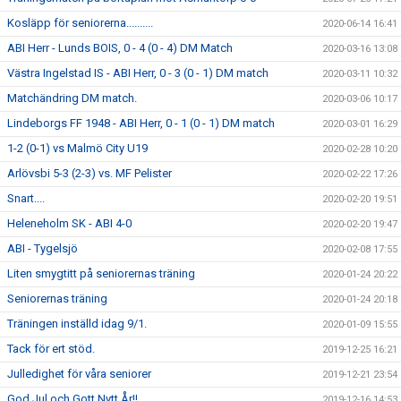
Kosläpp för seniorerna..........
2020-06-14 16:41
ABI Herr - Lunds BOIS, 0 - 4 (0 - 4) DM Match
2020-03-16 13:08
Västra Ingelstad IS - ABI Herr, 0 - 3 (0 - 1) DM match
2020-03-11 10:32
Matchändring DM match.
2020-03-06 10:17
Lindeborgs FF 1948 - ABI Herr, 0 - 1 (0 - 1) DM match
2020-03-01 16:29
1-2 (0-1) vs Malmö City U19
2020-02-28 10:20
Arlövsbi 5-3 (2-3) vs. MF Pelister
2020-02-22 17:26
Snart....
2020-02-20 19:51
Heleneholm SK - ABI 4-0
2020-02-20 19:47
ABI - Tygelsjö
2020-02-08 17:55
Liten smygtitt på seniorernas träning
2020-01-24 20:22
Seniorernas träning
2020-01-24 20:18
Träningen inställd idag 9/1.
2020-01-09 15:55
Tack för ert stöd.
2019-12-25 16:21
Julledighet för våra seniorer
2019-12-21 23:54
God Jul och Gott Nytt År!!
2019-12-16 14:53