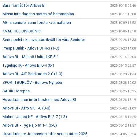
Bara framåt för Arlövs BI
2025-10-15 09:46
Missa inte dagens match på hemmaplan
2025-10-11 10:08
ABI:s seniorer vann första kvalmatchen
2025-10-09 16:52
KVAL TILL DIVISION 5!
2025-10-06 19:10
Seriespelet ska avslutas ikväll för våra Seniorer
2025-09-26 13:33
Prespa Birlik - Arlövs BI 4-3 (1-3)
2025-09-23 14:00
Arlövs BI - Malmö United KF 5-1
2025-09-14 00:04
Tygelsjö IK - Arlövs BI 0-4 (0-1
2025-09-13 23:57
Arlövs BI - AIF Barrikaden 2-0 (1-0)
2025-08-28 21:33
SPORT I BURLÖV - Burlövs Nyheter
2025-08-28 10:02
SABIK Höstpris
2025-08-25 10:25
Huvudtränaren inför hösten med Arlövs BI
2025-06-26 16:19
Arlövs BI - Afro SK 1-0 (0-0)
2025-06-02 21:03
Malmö United KF - Arlövs BI 2-7 (1-3)
2025-05-18 17:25
Arlövs BI - Tygelsjö IK 1-1 (0-0)
2025-05-12 11:57
Huvudtränare Johansson inför seriestarten 2025.
2025-04-05 00:24