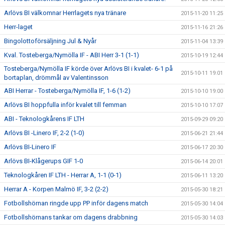
Arlövs BI välkomnar Herrlagets nya tränare
2015-11-20 11:25
Herr-laget
2015-11-16 21:26
Bingolottoförsäljning Jul & Nyår
2015-11-04 13:39
Kval. Tosteberga/Nymölla IF - ABI Herr 3-1 (1-1)
2015-10-19 12:44
Tosteberga/Nymölla IF körde över Arlövs BI i kvalet- 6-1 på
2015-10-11 19:01
bortaplan, drömmål av Valentinsson
ABI Herrar - Tosteberga/Nymölla IF, 1-6 (1-2)
2015-10-10 19:00
Arlövs BI hoppfulla inför kvalet till femman
2015-10-10 17:07
ABI - Teknologkårens IF LTH
2015-09-29 09:20
Arlövs BI -Linero IF, 2-2 (1-0)
2015-06-21 21:44
Arlövs BI-Linero IF
2015-06-17 20:30
Arlövs BI-Klågerups GIF 1-0
2015-06-14 20:01
Teknologkåren IF LTH - Herrar A, 1-1 (0-1)
2015-06-11 13:20
Herrar A - Korpen Malmö IF, 3-2 (2-2)
2015-05-30 18:21
Fotbollshörnan ringde upp PP inför dagens match
2015-05-30 14:04
Fotbollshörnans tankar om dagens drabbning
2015-05-30 14:03