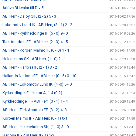
Arlövs BI kvalar till Div 5!
2016-10-04 20:23
ABI Herr - Dalby GIF, (2 - 2) 5 - 3
2016-10-02 17:56
Lokomotiv Lund IK - ABI Herr, (2 - 1) 2 - 2
2016-09-28 16:57
ABI Herr - Kyrkheddinge IF, (6 - 0) 9 - 0
2016-09-18 09:26
Turk Anadolu FF - ABI Herr, (2 - 3) 4 - 5
2016-09-12 18:17
ABI Herr - Korpen Malmö IF, (0 - 0) 1 - 1
2016-09-04 14:08
Helenehlms SK - ABI Herr, (1 - 0) 2 - 1
2016-08-29 19:20
ABI Herr - Harlösa IF, (2 - 1) 3 - 2
2016-08-19 18:44
Hallands Nations FF - ABI Herr (0 - 5) 0 - 10
2016-08-15 18:47
ABI Herr - Lokomotiv Lund IK, (4 -0) 5 - 0
2016-06-04 15:26
Kyrkeddinge IF - Herrar A, 1-4 (0-2)
2016-05-31 10:23
Kyrkheddinge IF - ABI Herr, (0 - 1) 1 - 4
2016-05-29 12:49
ABI Herr - Türk Anadolu FF, (3 - 2) 4 -3
2016-05-26 09:08
Korpen Malmö IF - ABI Herr, (0 - 1) 0-1
2016-05-21 17:58
ABI Herr - Heleneholms SK, (1 - 0) 3 - 0
2016-05-15 17:41
Harlösa IF - ABI Herr, (0- 1) 1-3
2016-05-07 19:47