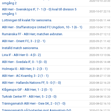
2020-10-10 23:33
omgång 2
ABI Herr - Svensköps IF, 7 - 1 (3 - 0) kval till division 5
2020-10-07 22:15
omgång 1
Lottningen till kvalet för seniorerna.
2020-10-05 11:44
ABI Herr - Staffanstorps United FC Ungdom, 10 - 1 (6 - 1)
2020-10-04 17:10
Rumänska FF - ABI Herr, matchen avbruten.
2020-09-27 12:12
ABI Herr - Orient FC, 3 - 2 (2 - 1)
2020-09-21 11:42
Inställd match seniorerna.
2020-09-16 11:20
Liria IF - ABI Herr 0 - 4 (0 - 2)
2020-09-13 13:06
ABI Herr - Svedala IF, 0 - 1 (0 - 0)
2020-09-05 14:48
Holmeja IS - ABI Herr, 3 - 2 (3 - 1)
2020-08-31 17:01
ABI Herr - AC Kvarnby, 3 - 2 (1 - 1)
2020-08-27 17:33
ABI Herr - Hallands Nations FF, 5 - 0 (1 - 0)
2020-08-22 16:23
Klågerups GIF - ABI Herr, 1 - 2 (0 - 1)
2020-08-15 17:10
Turkisk Center FF - ABI Herr, 5 - 2 (3 - 0)
2020-08-08 15:20
Träningsmatch ABI Herr - Oxie SK, 2 - 0 (1 - 0)
2020-08-02 16:10
Träningsmatch på bortaplan mot Asmuntorp 0-0
2020-07-26 17:21