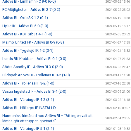
Arlövs BI - Limhamn FC 9-0 (6-0)
2024-05-25 15:46
FC Möjligheten - Arlövs BI 2-7 (0-2)
2024-05-22 23:02
Arlövs BI - Oxie SK 1-2 (0-1)
2024-05-19 13:58
Hyllie IK - Arlövs BI 5-0 (3-0)
2024-05-12 16:17
Arlövs BI - KSF Srbija 4-1 (1-0)
2024-05-05 20:52
Malmö United FK - Arlövs BI 0-9 (0-3)
2024-04-27 17:55
Arlövs BI - Tygelsjö IK 1-2 (0-1)
2024-04-21 13:32
Lunds BK Krubban - Arlövs BI 0-1 (0-0)
2024-04-07 21:53
Södra Sandby IF - Arlövs BI 3-0 (2-0)
2024-04-03 21:47
Bildspel: Arlövs BI - Trollenäs IF 3-2 (1-0)
2024-03-17 11:28
Arlövs BI - Trollenäs IF 3-2 (1-0)
2024-03-16 22:58
Västra Ingelstad IF - Arlövs BI 3-1 (2-0)
2024-03-09 21:00
Arlövs BI - Värpinge IF 4-2 (3-1)
2024-03-02 16:18
Arlövs BI - Häljarps IF INSTÄLLD
2024-02-10 09:07
Harmonisk frimånad hos Arlövs BI – ”Att ingen valt att
2024-02-04 20:55
lämna gör att truppen spetsats”
Arlövs BI - Värpinge IF 5-1 (2-1)
2024-01-28 19:32