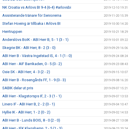
NK Croatia vs Arlövs BI 9-4 (6-4) #arlovsbi
2019-12-10 19:31
Assisterande tränare för Seniorerna
2019-11-20 15:39
Stefan Hoeing är tillbaka i Arlövs BI
2019-10-30 14:20
Herrtruppen
2019-10-21 18:29
Anderslövs BoIK - ABI Herr B, 5 - 1 (3 - 1)
2019-10-01 09:22
Skegrie BK - ABI Herr, 8 - 2 (3 - 0)
2019-09-29 16:06
ABI Herr B - Västra Ingelstad IS, 4 - 1 (1 - 0)
2019-09-24 08:24
ABI Herr - AIF Barrikaden, 0 - 5 (0 - 2)
2019-09-23 08:43
Oxie SK - ABI Herr, 4 - 3 (2 - 2)
2019-09-15 10:07
ABI Herr B - Rosengårds FF, 1 - 9 (0 - 3)
2019-09-08 16:20
SABIK delar ut pris
2019-09-07 15:21
ABI Herr - Klagstorsps IF, 2 - 3 (1 - 1)
2019-09-07 13:53
Linero IF - ABI Herr B, 2 - 2 (0 - 1)
2019-09-04 10:47
Hyllie IK - ABI Herr, 1 - 2 (0 - 2)
2019-09-02 14:53
ABI Herr B - Lunds BOIS, 8 - 0 (2 - 0)
2019-08-27 13:08
ABI Herr - IFK Klagshamn, 2 - 5 (1 - 3)
2019-08-23 20:24