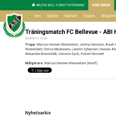
ARLÖVS BOLL O IDROTTSFÖRENING
HERR SENIOR
Hem
Nyheter
Kalender
Truppen
Bildgalleri
Träningsmatch FC Bellevue - ABI H
2018-03-11 16:54
Trupp:
Marcus Hansen-Warnestam, Jimmy Hansson, Arash Sa
Westerdahl, Dimos Mpatsiaris, Leutrim Sylejmani, Hassan Al
Alexander Brannefalk, Samson Eyob, Robert Monsert
Målgörare:
Marcus Hansen-Warnestam (straff)
Nyhetsarkiv