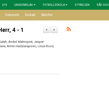
U19
UNGDOMSLAG
FOTBOLLSSKOLA
STYRELSEN
RÅD OCH
Dokument
Kontakt
Matcher
err, 4 - 1
<
>
leh, Andre’ Malmqvist, Jesper
awie, Armin Hadziarapovic, Linus Roos,