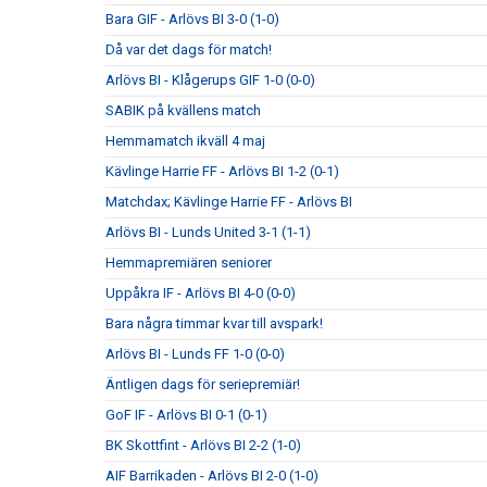
Bara GIF - Arlövs BI 3-0 (1-0)
Då var det dags för match!
Arlövs BI - Klågerups GIF 1-0 (0-0)
SABIK på kvällens match
Hemmamatch ikväll 4 maj
Kävlinge Harrie FF - Arlövs BI 1-2 (0-1)
Matchdax; Kävlinge Harrie FF - Arlövs BI
Arlövs BI - Lunds United 3-1 (1-1)
Hemmapremiären seniorer
Uppåkra IF - Arlövs BI 4-0 (0-0)
Bara några timmar kvar till avspark!
Arlövs BI - Lunds FF 1-0 (0-0)
Äntligen dags för seriepremiär!
GoF IF - Arlövs BI 0-1 (0-1)
BK Skottfint - Arlövs BI 2-2 (1-0)
AIF Barrikaden - Arlövs BI 2-0 (1-0)