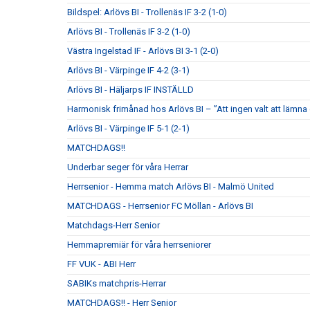
Bildspel: Arlövs BI - Trollenäs IF 3-2 (1-0)
Arlövs BI - Trollenäs IF 3-2 (1-0)
Västra Ingelstad IF - Arlövs BI 3-1 (2-0)
Arlövs BI - Värpinge IF 4-2 (3-1)
Arlövs BI - Häljarps IF INSTÄLLD
Harmonisk frimånad hos Arlövs BI – ”Att ingen valt att lämna
Arlövs BI - Värpinge IF 5-1 (2-1)
MATCHDAGS!!
Underbar seger för våra Herrar
Herrsenior - Hemma match Arlövs BI - Malmö United
MATCHDAGS - Herrsenior FC Möllan - Arlövs BI
Matchdags-Herr Senior
Hemmapremiär för våra herrseniorer
FF VUK - ABI Herr
SABIKs matchpris-Herrar
MATCHDAGS!! - Herr Senior