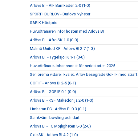
Arlövs BI - AIF Barrikaden 2-0 (1-0)
SPORT I BURLÖV - Burlövs Nyheter
SABIK Höstpris
Huvudtränaren inför hösten med Arlövs BI
Arlövs BI - Afro SK 1-0 (0-0)
Malmö United KF - Arlövs BI 2-7 (1-3)
Arlövs BI - Tygelsjö IK 1-1 (0-0)
Huvudtränare Johansson inför seriestarten 2025.
Seniorerna vidare i kvalet. Arlöv besegrade GoF IF med straff
GOF IF - Arlövs BI 2-5 (0-1)
Arlövs BI - GOF IF 0-1 (0-0)
Arlövs BI - KSF Makedonija 2-0 (1-0)
Limhamn FC - Arlövs BI 0-3 (0-1)
Samkväm: bowling och dart
Arlövs BI - FC Möjligheten 5-0 (2-0)
Oxie SK - Arlövs BI 4-2 (1-0)