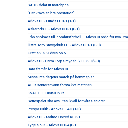
SABIK delar ut matchpris
”Det krävs en bra prestation”
Arlövs BI - Lunds FF 3-1 (1-1)
Askeröds IF - Arlövs BI 0-1 (0-1)
Från snökaos till inomhusfotboll – Arlövs BI redo för nya utm
Östra Torp Smygehuk FF - Arlövs BI 1-1 (0-0)
Grattis 2026 i division 5
Arlövs BI - Östra Torp Smygehuk FF 6-0 (2-0)
Bara framåt för Arlövs BI
Missa inte dagens match på hemmaplan
ABI:s seniorer vann första kvalmatchen
KVAL TILL DIVISION 5!
Seriespelet ska avslutas ikväll för våra Seniorer
Prespa Birlik - Arlövs BI 4-3 (1-3)
Arlövs BI - Malmö United KF 5-1
Tygelsjö IK - Arlövs BI 0-4 (0-1