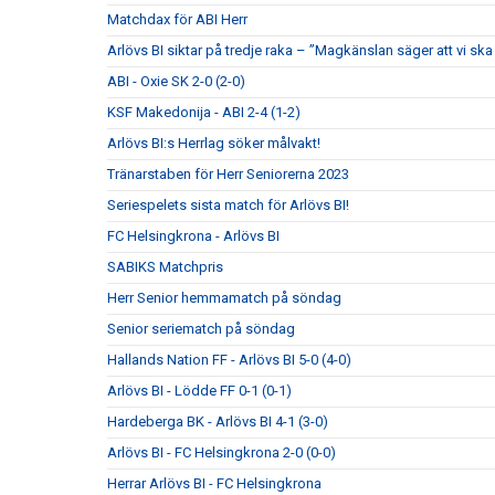
Matchdax för ABI Herr
Arlövs BI siktar på tredje raka – ”Magkänslan säger att vi ska 
ABI - Oxie SK 2-0 (2-0)
KSF Makedonija - ABI 2-4 (1-2)
Arlövs BI:s Herrlag söker målvakt!
Tränarstaben för Herr Seniorerna 2023
Seriespelets sista match för Arlövs BI!
FC Helsingkrona - Arlövs BI
SABIKS Matchpris
Herr Senior hemmamatch på söndag
Senior seriematch på söndag
Hallands Nation FF - Arlövs BI 5-0 (4-0)
Arlövs BI - Lödde FF 0-1 (0-1)
Hardeberga BK - Arlövs BI 4-1 (3-0)
Arlövs BI - FC Helsingkrona 2-0 (0-0)
Herrar Arlövs BI - FC Helsingkrona