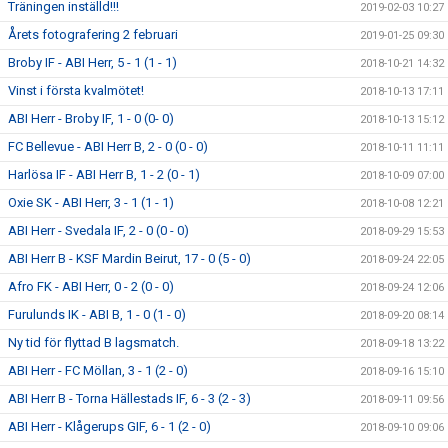
Träningen inställd!!!
2019-02-03 10:27
Årets fotografering 2 februari
2019-01-25 09:30
Broby IF - ABI Herr, 5 - 1 (1 - 1)
2018-10-21 14:32
Vinst i första kvalmötet!
2018-10-13 17:11
ABI Herr - Broby IF, 1 - 0 (0- 0)
2018-10-13 15:12
FC Bellevue - ABI Herr B, 2 - 0 (0 - 0)
2018-10-11 11:11
Harlösa IF - ABI Herr B, 1 - 2 (0 - 1)
2018-10-09 07:00
Oxie SK - ABI Herr, 3 - 1 (1 - 1)
2018-10-08 12:21
ABI Herr - Svedala IF, 2 - 0 (0 - 0)
2018-09-29 15:53
ABI Herr B - KSF Mardin Beirut, 17 - 0 (5 - 0)
2018-09-24 22:05
Afro FK - ABI Herr, 0 - 2 (0 - 0)
2018-09-24 12:06
Furulunds IK - ABI B, 1 - 0 (1 - 0)
2018-09-20 08:14
Ny tid för flyttad B lagsmatch.
2018-09-18 13:22
ABI Herr - FC Möllan, 3 - 1 (2 - 0)
2018-09-16 15:10
ABI Herr B - Torna Hällestads IF, 6 - 3 (2 - 3)
2018-09-11 09:56
ABI Herr - Klågerups GIF, 6 - 1 (2 - 0)
2018-09-10 09:06