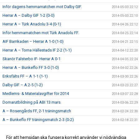
Inför dagens hemmamatchen mot Dalby GIF.
2014-05-03 22:12
Herrar A – Dalby GIF 1-2 (0-0)
2014-05-03 22:10
Herrar A – Türk Anadolu 3-4 (0-1)
2014-04-26 22:12
Inför hemmamatchen mot Türk Anadolu FF.
2014-04-25 22:14
AIF Barrikaden – Herrar A 1-0 (1-0)
2014-04-21 22:15
Herrar A – Torna Hällestads IF 2-2 (1-1)
2014-04-12 22:20
Skanör Falsterbo IF- Herrar A 0-1
2014-04-05 22:24
Herrar A – Bunkeflo FF 3-0 (1-0)
2014-04-02 22:26
Eriksfälts FF – A 1-1 (1-1)
2014-03-30 22:26
Dalby GIF – A 2-5 (1-2)
2014-03-23 22:27
Medlems- & Materialavgifter för 2014
2014-03-07 22:28
Domarutbildning på ABI 13 mars
2014-03-06 22:29
A – Rosengårds FF, 2-1 träningsmatch
2014-02-24 22:30
A – Bunkeflo FF träningsmatch 2-3 (0-2)
2014-02-18 22:31
A – Åkarps IF, 2-4 Träningsmatch
2014-02-16 22:31
Årets första avgift
För att hemsidan ska fungera korrekt använder vi nödvändiga
2014-01-20 22:32