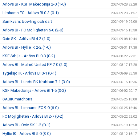
Arlövs BI - KSF Makedonija 2-0 (1-0)
2024-09-28 22:28
Limhamn FC - Arlövs BI 0-3 (0-1)
2024-09-23 21:57
Samkväm: bowling och dart
2024-09-19 09:00
Arlövs BI - FC Möjligheten 5-0 (2-0)
2024-09-15 13:38
Oxie SK - Arlövs BI 4-2 (1-0)
2024-09-08 10:44
Arlövs BI - Hyllie IK 2-2 (1-0)
2024-08-31 17:38
KSF Srbija - Arlövs BI 0-3 (0-2)
2024-08-22 22:31
Arlövs BI - Malmö United KF 7-0 (2-0)
2024-08-17 17:20
Tygelsjö IK - Arlövs BI 0-1 (0-1)
2024-08-09 23:30
Arlövs BI - Lunds BK Krubban 7-1 (3-0)
2024-06-15 16:36
KSF Makedonija - Arlövs BI 1-5 (0-2)
2024-06-02 20:17
SABIK matchpris.
2024-05-25 18:08
Arlövs BI - Limhamn FC 9-0 (6-0)
2024-05-25 15:46
FC Möjligheten - Arlövs BI 2-7 (0-2)
2024-05-22 23:02
Arlövs BI - Oxie SK 1-2 (0-1)
2024-05-19 13:58
Hyllie IK - Arlövs BI 5-0 (3-0)
2024-05-12 16:17