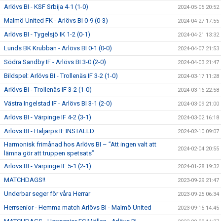
Arlövs BI - KSF Srbija 4-1 (1-0)
2024-05-05 20:52
Malmö United FK - Arlövs BI 0-9 (0-3)
2024-04-27 17:55
Arlövs BI - Tygelsjö IK 1-2 (0-1)
2024-04-21 13:32
Lunds BK Krubban - Arlövs BI 0-1 (0-0)
2024-04-07 21:53
Södra Sandby IF - Arlövs BI 3-0 (2-0)
2024-04-03 21:47
Bildspel: Arlövs BI - Trollenäs IF 3-2 (1-0)
2024-03-17 11:28
Arlövs BI - Trollenäs IF 3-2 (1-0)
2024-03-16 22:58
Västra Ingelstad IF - Arlövs BI 3-1 (2-0)
2024-03-09 21:00
Arlövs BI - Värpinge IF 4-2 (3-1)
2024-03-02 16:18
Arlövs BI - Häljarps IF INSTÄLLD
2024-02-10 09:07
Harmonisk frimånad hos Arlövs BI – ”Att ingen valt att
2024-02-04 20:55
lämna gör att truppen spetsats”
Arlövs BI - Värpinge IF 5-1 (2-1)
2024-01-28 19:32
MATCHDAGS!!
2023-09-29 21:47
Underbar seger för våra Herrar
2023-09-25 06:34
Herrsenior - Hemma match Arlövs BI - Malmö United
2023-09-15 14:45