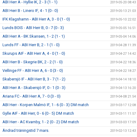
ABI Herr A - Hyllie IK, 2 - 3 (1 - 1)
2019-05-20 08:43
ABI Herr B - Linero IF, 4 - 1 (0 - 0)
2019-05-13 21:03
IFK Klagshamn - ABI Herr A, 3 - 0 (1 - 0)
2019-05-10 22:02
Lunds BOIS - ABI Herr B, 0 - 7 (0 - 3)
2019-05-05 16:51
ABI Herr A - BK Skansen, 1 - 2 (1 - 1)
2019-05-04 14:06
Lunds FF - ABI Herr B, 2 - 1 (1 - 0)
2019-04-28 11:39
Skurups AIF - ABI Herr A, 4 - 0 (1 - 0)
2019-04-27 14:42
ABI Herr B - Skegrie BK, 2 - 2 (1 - 0)
2019-04-22 18:36
Vellinge FF - ABI Herr A, 6 - 0 (3 - 0)
2019-04-22 18:27
Skabersjö IF - ABI Herr B, 3 - 7 (1 - 2)
2019-04-14 18:10
ABI Herr A - Skabersjö IF, 0 - 1 (0 - 3)
2019-04-13 16:20
Ariana FC - ABI Herr A, 7 - 0 (3 - 0)
2019-04-08 21:54
ABI Herr - Korpen Malmö IF, 1 - 6 (0 - 3) DM match
2019-03-17 12:08
Gylle AIF - ABI Herr, 0 - 6 (0 - 5) DM match
2019-03-11 11:57
ABI Herr - AC Kvarnby, 1 - 2 (0 - 2) DM match
2019-03-03 17:09
Ändrad träningstid 7 mars.
2019-02-13 12:43