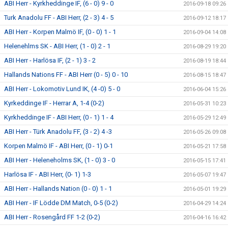
ABI Herr - Kyrkheddinge IF, (6 - 0) 9 - 0
2016-09-18 09:26
Turk Anadolu FF - ABI Herr, (2 - 3) 4 - 5
2016-09-12 18:17
ABI Herr - Korpen Malmö IF, (0 - 0) 1 - 1
2016-09-04 14:08
Helenehlms SK - ABI Herr, (1 - 0) 2 - 1
2016-08-29 19:20
ABI Herr - Harlösa IF, (2 - 1) 3 - 2
2016-08-19 18:44
Hallands Nations FF - ABI Herr (0 - 5) 0 - 10
2016-08-15 18:47
ABI Herr - Lokomotiv Lund IK, (4 -0) 5 - 0
2016-06-04 15:26
Kyrkeddinge IF - Herrar A, 1-4 (0-2)
2016-05-31 10:23
Kyrkheddinge IF - ABI Herr, (0 - 1) 1 - 4
2016-05-29 12:49
ABI Herr - Türk Anadolu FF, (3 - 2) 4 -3
2016-05-26 09:08
Korpen Malmö IF - ABI Herr, (0 - 1) 0-1
2016-05-21 17:58
ABI Herr - Heleneholms SK, (1 - 0) 3 - 0
2016-05-15 17:41
Harlösa IF - ABI Herr, (0- 1) 1-3
2016-05-07 19:47
ABI Herr - Hallands Nation (0 - 0) 1 - 1
2016-05-01 19:29
ABI Herr - IF Lödde DM Match, 0-5 (0-2)
2016-04-29 14:24
ABI Herr - Rosengård FF 1-2 (0-2)
2016-04-16 16:42