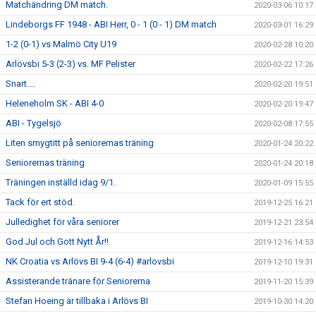
Matchändring DM match.
2020-03-06 10:17
Lindeborgs FF 1948 - ABI Herr, 0 - 1 (0 - 1) DM match
2020-03-01 16:29
1-2 (0-1) vs Malmö City U19
2020-02-28 10:20
Arlövsbi 5-3 (2-3) vs. MF Pelister
2020-02-22 17:26
Snart....
2020-02-20 19:51
Heleneholm SK - ABI 4-0
2020-02-20 19:47
ABI - Tygelsjö
2020-02-08 17:55
Liten smygtitt på seniorernas träning
2020-01-24 20:22
Seniorernas träning
2020-01-24 20:18
Träningen inställd idag 9/1.
2020-01-09 15:55
Tack för ert stöd.
2019-12-25 16:21
Julledighet för våra seniorer
2019-12-21 23:54
God Jul och Gott Nytt År!!
2019-12-16 14:53
NK Croatia vs Arlövs BI 9-4 (6-4) #arlovsbi
2019-12-10 19:31
Assisterande tränare för Seniorerna
2019-11-20 15:39
Stefan Hoeing är tillbaka i Arlövs BI
2019-10-30 14:20