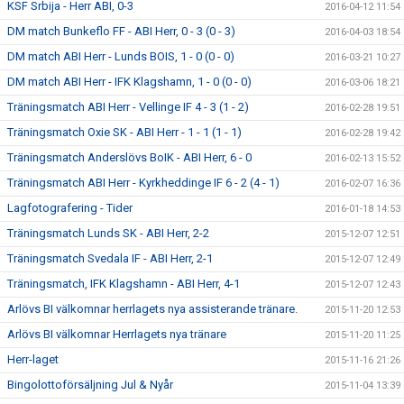
KSF Srbija - Herr ABI, 0-3
2016-04-12 11:54
DM match Bunkeflo FF - ABI Herr, 0 - 3 (0 - 3)
2016-04-03 18:54
DM match ABI Herr - Lunds BOIS, 1 - 0 (0 - 0)
2016-03-21 10:27
DM match ABI Herr - IFK Klagshamn, 1 - 0 (0 - 0)
2016-03-06 18:21
Träningsmatch ABI Herr - Vellinge IF 4 - 3 (1 - 2)
2016-02-28 19:51
Träningsmatch Oxie SK - ABI Herr - 1 - 1 (1 - 1)
2016-02-28 19:42
Träningsmatch Anderslövs BoIK - ABI Herr, 6 - 0
2016-02-13 15:52
Träningsmatch ABI Herr - Kyrkheddinge IF 6 - 2 (4 - 1)
2016-02-07 16:36
Lagfotografering - Tider
2016-01-18 14:53
Träningsmatch Lunds SK - ABI Herr, 2-2
2015-12-07 12:51
Träningsmatch Svedala IF - ABI Herr, 2-1
2015-12-07 12:49
Träningsmatch, IFK Klagshamn - ABI Herr, 4-1
2015-12-07 12:43
Arlövs BI välkomnar herrlagets nya assisterande tränare.
2015-11-20 12:53
Arlövs BI välkomnar Herrlagets nya tränare
2015-11-20 11:25
Herr-laget
2015-11-16 21:26
Bingolottoförsäljning Jul & Nyår
2015-11-04 13:39