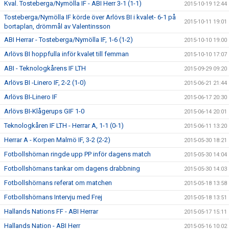
Kval. Tosteberga/Nymölla IF - ABI Herr 3-1 (1-1)
2015-10-19 12:44
Tosteberga/Nymölla IF körde över Arlövs BI i kvalet- 6-1 på
2015-10-11 19:01
bortaplan, drömmål av Valentinsson
ABI Herrar - Tosteberga/Nymölla IF, 1-6 (1-2)
2015-10-10 19:00
Arlövs BI hoppfulla inför kvalet till femman
2015-10-10 17:07
ABI - Teknologkårens IF LTH
2015-09-29 09:20
Arlövs BI -Linero IF, 2-2 (1-0)
2015-06-21 21:44
Arlövs BI-Linero IF
2015-06-17 20:30
Arlövs BI-Klågerups GIF 1-0
2015-06-14 20:01
Teknologkåren IF LTH - Herrar A, 1-1 (0-1)
2015-06-11 13:20
Herrar A - Korpen Malmö IF, 3-2 (2-2)
2015-05-30 18:21
Fotbollshörnan ringde upp PP inför dagens match
2015-05-30 14:04
Fotbollshörnans tankar om dagens drabbning
2015-05-30 14:03
Fotbollshörnans referat om matchen
2015-05-18 13:58
Fotbollshörnans Intervju med Frej
2015-05-18 13:51
Hallands Nations FF - ABI Herrar
2015-05-17 15:11
Hallands Nation - ABI Herr
2015-05-16 10:02