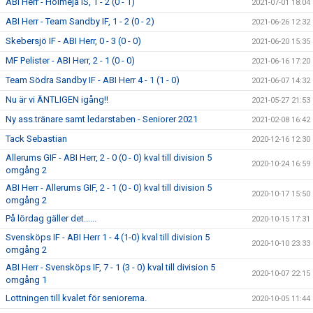
ABI Herr - Holmeja IS, 1 - 2 (0 - 1)
2021-07-01 18:04
ABI Herr - Team Sandby IF, 1 - 2 (0 - 2)
2021-06-26 12:32
Skebersjö IF - ABI Herr, 0 - 3 (0 - 0)
2021-06-20 15:35
MF Pelister - ABI Herr, 2 - 1 (0 - 0)
2021-06-16 17:20
Team Södra Sandby IF - ABI Herr 4 - 1 (1 - 0)
2021-06-07 14:32
Nu är vi ÄNTLIGEN igång!!
2021-05-27 21:53
Ny ass.tränare samt ledarstaben - Seniorer 2021
2021-02-08 16:42
Tack Sebastian
2020-12-16 12:30
Allerums GIF - ABI Herr, 2 - 0 (0 - 0) kval till division 5
2020-10-24 16:59
omgång 2
ABI Herr - Allerums GIF, 2 - 1 (0 - 0) kval till division 5
2020-10-17 15:50
omgång 2
På lördag gäller det......
2020-10-15 17:31
Svensköps IF - ABI Herr 1 - 4 (1-0) kval till division 5
2020-10-10 23:33
omgång 2
ABI Herr - Svensköps IF, 7 - 1 (3 - 0) kval till division 5
2020-10-07 22:15
omgång 1
Lottningen till kvalet för seniorerna.
2020-10-05 11:44