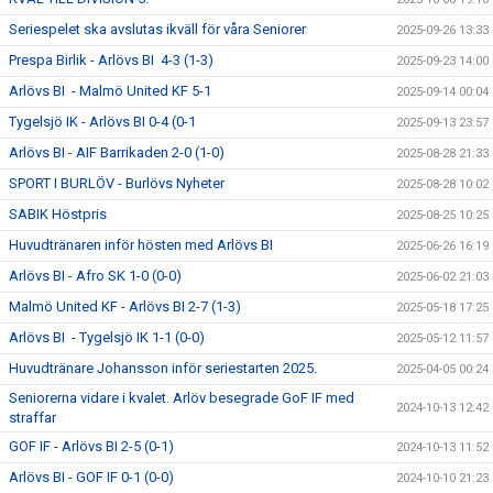
Seriespelet ska avslutas ikväll för våra Seniorer
2025-09-26 13:33
Prespa Birlik - Arlövs BI 4-3 (1-3)
2025-09-23 14:00
Arlövs BI - Malmö United KF 5-1
2025-09-14 00:04
Tygelsjö IK - Arlövs BI 0-4 (0-1
2025-09-13 23:57
Arlövs BI - AIF Barrikaden 2-0 (1-0)
2025-08-28 21:33
SPORT I BURLÖV - Burlövs Nyheter
2025-08-28 10:02
SABIK Höstpris
2025-08-25 10:25
Huvudtränaren inför hösten med Arlövs BI
2025-06-26 16:19
Arlövs BI - Afro SK 1-0 (0-0)
2025-06-02 21:03
Malmö United KF - Arlövs BI 2-7 (1-3)
2025-05-18 17:25
Arlövs BI - Tygelsjö IK 1-1 (0-0)
2025-05-12 11:57
Huvudtränare Johansson inför seriestarten 2025.
2025-04-05 00:24
Seniorerna vidare i kvalet. Arlöv besegrade GoF IF med
2024-10-13 12:42
straffar
GOF IF - Arlövs BI 2-5 (0-1)
2024-10-13 11:52
Arlövs BI - GOF IF 0-1 (0-0)
2024-10-10 21:23