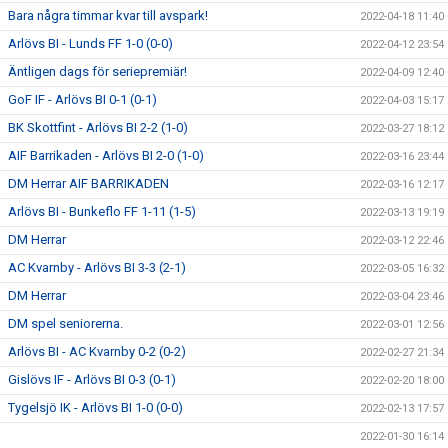
Bara några timmar kvar till avspark!
2022-04-18 11:40
Arlövs BI - Lunds FF 1-0 (0-0)
2022-04-12 23:54
Äntligen dags för seriepremiär!
2022-04-09 12:40
GoF IF - Arlövs BI 0-1 (0-1)
2022-04-03 15:17
BK Skottfint - Arlövs BI 2-2 (1-0)
2022-03-27 18:12
AIF Barrikaden - Arlövs BI 2-0 (1-0)
2022-03-16 23:44
DM Herrar AIF BARRIKADEN
2022-03-16 12:17
Arlövs BI - Bunkeflo FF 1-11 (1-5)
2022-03-13 19:19
DM Herrar
2022-03-12 22:46
AC Kvarnby - Arlövs BI 3-3 (2-1)
2022-03-05 16:32
DM Herrar
2022-03-04 23:46
DM spel seniorerna.
2022-03-01 12:56
Arlövs BI - AC Kvarnby 0-2 (0-2)
2022-02-27 21:34
Gislövs IF - Arlövs BI 0-3 (0-1)
2022-02-20 18:00
Tygelsjö IK - Arlövs BI 1-0 (0-0)
2022-02-13 17:57
2022-01-30 16:14