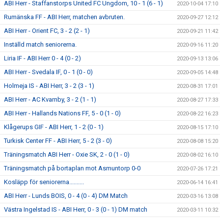
ABI Herr - Staffanstorps United FC Ungdom, 10 - 1 (6 - 1)
2020-10-04 17:10
Rumänska FF - ABI Herr, matchen avbruten.
2020-09-27 12:12
ABI Herr - Orient FC, 3 - 2 (2 - 1)
2020-09-21 11:42
Inställd match seniorerna.
2020-09-16 11:20
Liria IF - ABI Herr 0 - 4 (0 - 2)
2020-09-13 13:06
ABI Herr - Svedala IF, 0 - 1 (0 - 0)
2020-09-05 14:48
Holmeja IS - ABI Herr, 3 - 2 (3 - 1)
2020-08-31 17:01
ABI Herr - AC Kvarnby, 3 - 2 (1 - 1)
2020-08-27 17:33
ABI Herr - Hallands Nations FF, 5 - 0 (1 - 0)
2020-08-22 16:23
Klågerups GIF - ABI Herr, 1 - 2 (0 - 1)
2020-08-15 17:10
Turkisk Center FF - ABI Herr, 5 - 2 (3 - 0)
2020-08-08 15:20
Träningsmatch ABI Herr - Oxie SK, 2 - 0 (1 - 0)
2020-08-02 16:10
Träningsmatch på bortaplan mot Asmuntorp 0-0
2020-07-26 17:21
Kosläpp för seniorerna..........
2020-06-14 16:41
ABI Herr - Lunds BOIS, 0 - 4 (0 - 4) DM Match
2020-03-16 13:08
Västra Ingelstad IS - ABI Herr, 0 - 3 (0 - 1) DM match
2020-03-11 10:32