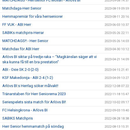
MATCHDAGS - Herrsenior FC Möllan - Arlövs BI
2023-09-08 14:37
Matchdags-Herr Senior
2023-08-19 09:59
Hemmapremiär för våra herrseniorer
2023-08-11 20:16
FF VUK - ABI Herr
2023-06-03 10:37
SABIKs matchpris-Herrar
2023-05-26 22:11
MATCHDAGS!! - Herr Senior
2023-05-26 14:03
Matchdax för ABI Herr
2023-04-30 10:12
Arlövs BI siktar på tredje raka – ”Magkänslan säger att vi
2023-04-21 14:09
ska kunna få till en bra prestation”
ABI - Oxie SK 2-0 (2-0)
2023-04-15 21:41
KSF Makedonija - ABI 2-4 (1-2)
2023-04-09 13:27
Arlövs BI:s Herrlag söker målvakt!
2022-12-08 07:22
Tränarstaben för Herr Seniorerna 2023
2022-11-18 15:47
Seriespelets sista match för Arlövs BI!
2022-10-02 09:17
FC Helsingkrona - Arlövs BI
2022-09-03 19:40
SABIKS Matchpris
2022-08-28 18:38
Herr Senior hemmamatch på söndag
2022-08-13 15:31