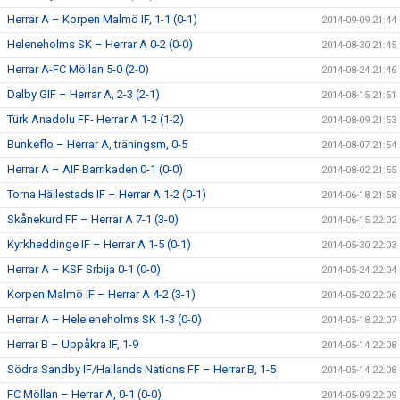
Herrar A – Korpen Malmö IF, 1-1 (0-1)
2014-09-09 21:44
Heleneholms SK – Herrar A 0-2 (0-0)
2014-08-30 21:45
Herrar A-FC Möllan 5-0 (2-0)
2014-08-24 21:46
Dalby GIF – Herrar A, 2-3 (2-1)
2014-08-15 21:51
Türk Anadolu FF- Herrar A 1-2 (1-2)
2014-08-09 21:53
Bunkeflo – Herrar A, träningsm, 0-5
2014-08-07 21:54
Herrar A – AIF Barrikaden 0-1 (0-0)
2014-08-02 21:55
Torna Hällestads IF – Herrar A 1-2 (0-1)
2014-06-18 21:58
Skånekurd FF – Herrar A 7-1 (3-0)
2014-06-15 22:02
Kyrkheddinge IF – Herrar A 1-5 (0-1)
2014-05-30 22:03
Herrar A – KSF Srbija 0-1 (0-0)
2014-05-24 22:04
Korpen Malmö IF – Herrar A 4-2 (3-1)
2014-05-20 22:06
Herrar A – Heleleneholms SK 1-3 (0-0)
2014-05-18 22:07
Herrar B – Uppåkra IF, 1-9
2014-05-14 22:08
Södra Sandby IF/Hallands Nations FF – Herrar B, 1-5
2014-05-14 22:08
FC Möllan – Herrar A, 0-1 (0-0)
2014-05-09 22:09