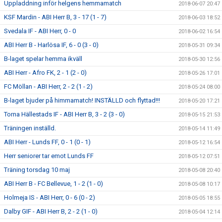
Uppladdning inför helgens hemmamatch
2018-06-07 20:47
KSF Mardin - ABI Herr B, 3 - 17 (1 - 7)
2018-06-03 18:52
Svedala IF - ABI Herr, 0 - 0
2018-06-02 16:54
ABI Herr B - Harlösa IF, 6 - 0 (3 - 0)
2018-05-31 09:34
B-laget spelar hemma ikväll
2018-05-30 12:56
ABI Herr - Afro FK, 2 - 1 (2 - 0)
2018-05-26 17:01
FC Möllan - ABI Herr, 2 - 2 (1 - 2)
2018-05-24 08:00
B-laget bjuder på himmamatch! INSTÄLLD och flyttad!!!
2018-05-20 17:21
Torna Hällestads IF - ABI Herr B, 3 - 2 (3 - 0)
2018-05-15 21:53
Träningen inställd.
2018-05-14 11:49
ABI Herr - Lunds FF, 0 - 1 (0 - 1)
2018-05-12 16:54
Herr seniorer tar emot Lunds FF
2018-05-12 07:51
Träning torsdag 10 maj
2018-05-08 20:40
ABI Herr B - FC Bellevue, 1 - 2 (1 - 0)
2018-05-08 10:17
Holmeja IS - ABI Herr, 0 - 6 (0 - 2)
2018-05-05 18:55
Dalby GIF - ABI Herr B, 2 - 2 (1 - 0)
2018-05-04 12:14