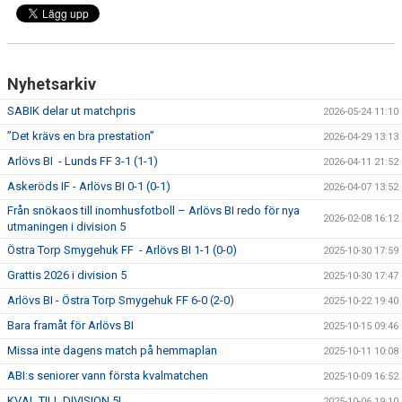
Nyhetsarkiv
SABIK delar ut matchpris
2026-05-24 11:10
”Det krävs en bra prestation”
2026-04-29 13:13
Arlövs BI - Lunds FF 3-1 (1-1)
2026-04-11 21:52
Askeröds IF - Arlövs BI 0-1 (0-1)
2026-04-07 13:52
Från snökaos till inomhusfotboll – Arlövs BI redo för nya
2026-02-08 16:12
utmaningen i division 5
Östra Torp Smygehuk FF - Arlövs BI 1-1 (0-0)
2025-10-30 17:59
Grattis 2026 i division 5
2025-10-30 17:47
Arlövs BI - Östra Torp Smygehuk FF 6-0 (2-0)
2025-10-22 19:40
Bara framåt för Arlövs BI
2025-10-15 09:46
Missa inte dagens match på hemmaplan
2025-10-11 10:08
ABI:s seniorer vann första kvalmatchen
2025-10-09 16:52
KVAL TILL DIVISION 5!
2025-10-06 19:10