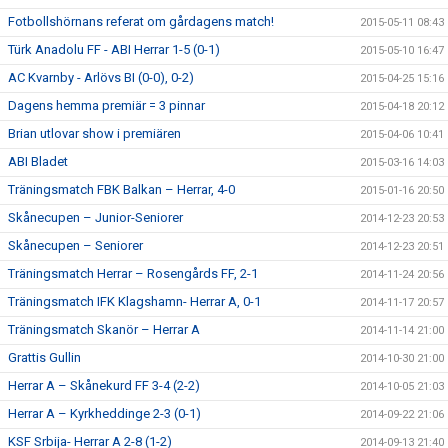
Fotbollshörnans referat om gårdagens match!
2015-05-11 08:43
Türk Anadolu FF - ABI Herrar 1-5 (0-1)
2015-05-10 16:47
AC Kvarnby - Arlövs BI (0-0), 0-2)
2015-04-25 15:16
Dagens hemma premiär = 3 pinnar
2015-04-18 20:12
Brian utlovar show i premiären
2015-04-06 10:41
ABI Bladet
2015-03-16 14:03
Träningsmatch FBK Balkan – Herrar, 4-0
2015-01-16 20:50
Skånecupen – Junior-Seniorer
2014-12-23 20:53
Skånecupen – Seniorer
2014-12-23 20:51
Träningsmatch Herrar – Rosengårds FF, 2-1
2014-11-24 20:56
Träningsmatch IFK Klagshamn- Herrar A, 0-1
2014-11-17 20:57
Träningsmatch Skanör – Herrar A
2014-11-14 21:00
Grattis Gullin
2014-10-30 21:00
Herrar A – Skånekurd FF 3-4 (2-2)
2014-10-05 21:03
Herrar A – Kyrkheddinge 2-3 (0-1)
2014-09-22 21:06
KSF Srbija- Herrar A 2-8 (1-2)
2014-09-13 21:40