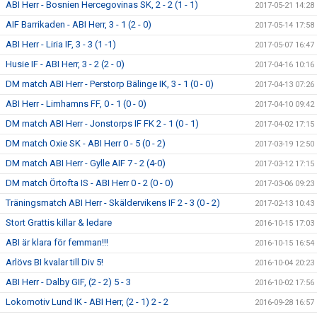
ABI Herr - Bosnien Hercegovinas SK, 2 - 2 (1 - 1)
2017-05-21 14:28
AIF Barrikaden - ABI Herr, 3 - 1 (2 - 0)
2017-05-14 17:58
ABI Herr - Liria IF, 3 - 3 (1 -1)
2017-05-07 16:47
Husie IF - ABI Herr, 3 - 2 (2 - 0)
2017-04-16 10:16
DM match ABI Herr - Perstorp Bälinge IK, 3 - 1 (0 - 0)
2017-04-13 07:26
ABI Herr - Limhamns FF, 0 - 1 (0 - 0)
2017-04-10 09:42
DM match ABI Herr - Jonstorps IF FK 2 - 1 (0 - 1)
2017-04-02 17:15
DM match Oxie SK - ABI Herr 0 - 5 (0 - 2)
2017-03-19 12:50
DM match ABI Herr - Gylle AIF 7 - 2 (4-0)
2017-03-12 17:15
DM match Örtofta IS - ABI Herr 0 - 2 (0 - 0)
2017-03-06 09:23
Träningsmatch ABI Herr - Skäldervikens IF 2 - 3 (0 - 2)
2017-02-13 10:43
Stort Grattis killar & ledare
2016-10-15 17:03
ABI är klara för femman!!!
2016-10-15 16:54
Arlövs BI kvalar till Div 5!
2016-10-04 20:23
ABI Herr - Dalby GIF, (2 - 2) 5 - 3
2016-10-02 17:56
Lokomotiv Lund IK - ABI Herr, (2 - 1) 2 - 2
2016-09-28 16:57