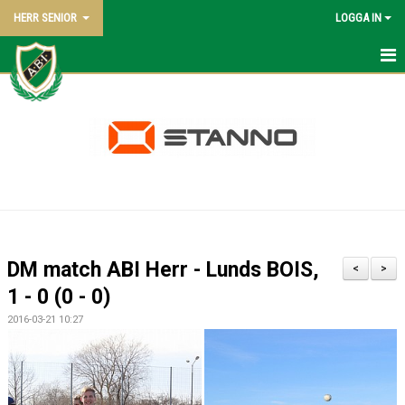
HERR SENIOR
LOGGA IN
HEM
NYHETER
KALENDER
TRUPPEN
BILDGALLERI
DM match ABI Herr - Lunds BOIS,
<
>
DOKUMENT
1 - 0 (0 - 0)
2016-03-21 10:27
KONTAKT
MATCHER