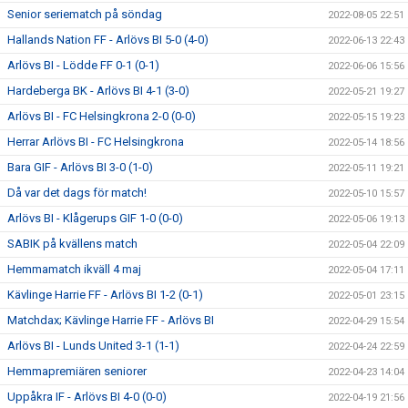
Senior seriematch på söndag
2022-08-05 22:51
Hallands Nation FF - Arlövs BI 5-0 (4-0)
2022-06-13 22:43
Arlövs BI - Lödde FF 0-1 (0-1)
2022-06-06 15:56
Hardeberga BK - Arlövs BI 4-1 (3-0)
2022-05-21 19:27
Arlövs BI - FC Helsingkrona 2-0 (0-0)
2022-05-15 19:23
Herrar Arlövs BI - FC Helsingkrona
2022-05-14 18:56
Bara GIF - Arlövs BI 3-0 (1-0)
2022-05-11 19:21
Då var det dags för match!
2022-05-10 15:57
Arlövs BI - Klågerups GIF 1-0 (0-0)
2022-05-06 19:13
SABIK på kvällens match
2022-05-04 22:09
Hemmamatch ikväll 4 maj
2022-05-04 17:11
Kävlinge Harrie FF - Arlövs BI 1-2 (0-1)
2022-05-01 23:15
Matchdax; Kävlinge Harrie FF - Arlövs BI
2022-04-29 15:54
Arlövs BI - Lunds United 3-1 (1-1)
2022-04-24 22:59
Hemmapremiären seniorer
2022-04-23 14:04
Uppåkra IF - Arlövs BI 4-0 (0-0)
2022-04-19 21:56