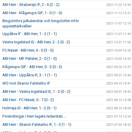
ABI Herr - Skabersjö IF, 2 - 6 (2 - 2)
2021-11-22 15:54
ABI Herr - Klågerups GIF, 1 - 0 (1 - 0)
2021-11-13 15:21
Bingolottos julkalendrar och bingolotter inför
2021-11-07 12:10
uppesittarkvällen
Uppåkra IF - ABI Herr, 1 - 2 (1 - 1)
2021-11-07 11:49
Västra Ingelstad IS - ABI Herr, 2 - 2 (0 - 2)
2021-10-31 11:06
FC Näset - ABI Herr, 6 - 0 (3 - 0)
2021-10-09 16:25
ABI Herr - MF Pelister, 2 - 0 (1 - 0)
2021-10-03 14:55
Klågerups GIF - ABI Herr, 0 - 3 (0 - 3)
2021-09-26 13:37
ABI Herr - Uppåkra IF, 3 - 1 (1 - 1)
2021-09-21 13:44
WO mot Skanör Falsterbo IF
2021-09-10 19:41
ABI Herr - Västra Ingelstad IS, 1 - 3 (0 - 2)
2021-09-07 18:42
ABI Herr - FC Näset, 0 - 7 (0 - 2)
2021-08-15 14:38
Holmeja IS - ABI Herr, 1 - 2 (0 - 1)
2021-08-10 18:04
Förändringar i Herr-lagets ledarstab….
2021-07-14 12:54
ABI Herr - Skanör Falsterbo IF, 1 - 3 (1 - 1)
2021-07-04 18:22