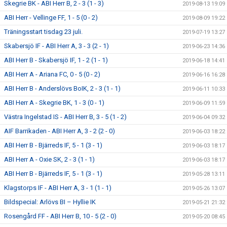
Skegrie BK - ABI Herr B, 2 - 3 (1 - 3)
2019-08-13 19:09
ABI Herr - Vellinge FF, 1 - 5 (0 - 2)
2019-08-09 19:22
Träningsstart tisdag 23 juli.
2019-07-19 13:27
Skabersjö IF - ABI Herr A, 3 - 3 (2 - 1)
2019-06-23 14:36
ABI Herr B - Skabersjö IF, 1 - 2 (1 - 1)
2019-06-18 14:41
ABI Herr A - Ariana FC, 0 - 5 (0 - 2)
2019-06-16 16:28
ABI Herr B - Anderslövs BoIK, 2 - 3 (1 - 1)
2019-06-11 10:33
ABI Herr A - Skegrie BK, 1 - 3 (0 - 1)
2019-06-09 11:59
Västra Ingelstad IS - ABI Herr B, 3 - 5 (1 - 2)
2019-06-04 09:32
AIF Barrikaden - ABI Herr A, 3 - 2 (2 - 0)
2019-06-03 18:22
ABI Herr B - Bjärreds IF, 5 - 1 (3 - 1)
2019-06-03 18:17
ABI Herr A - Oxie SK, 2 - 3 (1 - 1)
2019-06-03 18:17
ABI Herr B - Bjärreds IF, 5 - 1 (3 - 1)
2019-05-28 13:11
Klagstorps IF - ABI Herr A, 3 - 1 (1 - 1)
2019-05-26 13:07
Bildspecial: Arlövs BI – Hyllie IK
2019-05-21 21:32
Rosengård FF - ABI Herr B, 10 - 5 (2 - 0)
2019-05-20 08:45