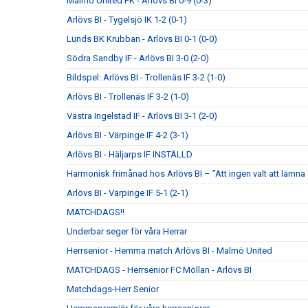
Malmö United FK - Arlövs BI 0-9 (0-3)
Arlövs BI - Tygelsjö IK 1-2 (0-1)
Lunds BK Krubban - Arlövs BI 0-1 (0-0)
Södra Sandby IF - Arlövs BI 3-0 (2-0)
Bildspel: Arlövs BI - Trollenäs IF 3-2 (1-0)
Arlövs BI - Trollenäs IF 3-2 (1-0)
Västra Ingelstad IF - Arlövs BI 3-1 (2-0)
Arlövs BI - Värpinge IF 4-2 (3-1)
Arlövs BI - Häljarps IF INSTÄLLD
Harmonisk frimånad hos Arlövs BI – ”Att ingen valt att lämna
Arlövs BI - Värpinge IF 5-1 (2-1)
MATCHDAGS!!
Underbar seger för våra Herrar
Herrsenior - Hemma match Arlövs BI - Malmö United
MATCHDAGS - Herrsenior FC Möllan - Arlövs BI
Matchdags-Herr Senior