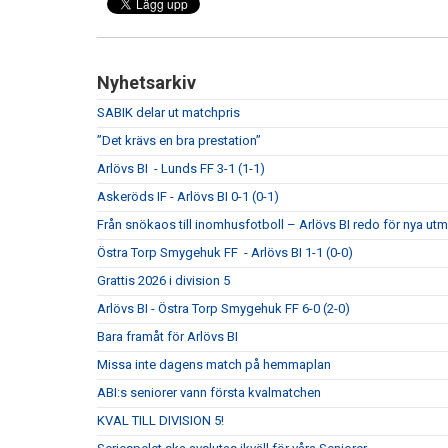
Nyhetsarkiv
SABIK delar ut matchpris
”Det krävs en bra prestation”
Arlövs BI - Lunds FF 3-1 (1-1)
Askeröds IF - Arlövs BI 0-1 (0-1)
Från snökaos till inomhusfotboll – Arlövs BI redo för nya utm
Östra Torp Smygehuk FF - Arlövs BI 1-1 (0-0)
Grattis 2026 i division 5
Arlövs BI - Östra Torp Smygehuk FF 6-0 (2-0)
Bara framåt för Arlövs BI
Missa inte dagens match på hemmaplan
ABI:s seniorer vann första kvalmatchen
KVAL TILL DIVISION 5!