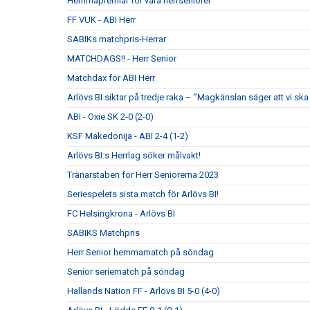
Hemmapremiär för våra herrseniorer
FF VUK - ABI Herr
SABIKs matchpris-Herrar
MATCHDAGS!! - Herr Senior
Matchdax för ABI Herr
Arlövs BI siktar på tredje raka – ”Magkänslan säger att vi ska 
ABI - Oxie SK 2-0 (2-0)
KSF Makedonija - ABI 2-4 (1-2)
Arlövs BI:s Herrlag söker målvakt!
Tränarstaben för Herr Seniorerna 2023
Seriespelets sista match för Arlövs BI!
FC Helsingkrona - Arlövs BI
SABIKS Matchpris
Herr Senior hemmamatch på söndag
Senior seriematch på söndag
Hallands Nation FF - Arlövs BI 5-0 (4-0)