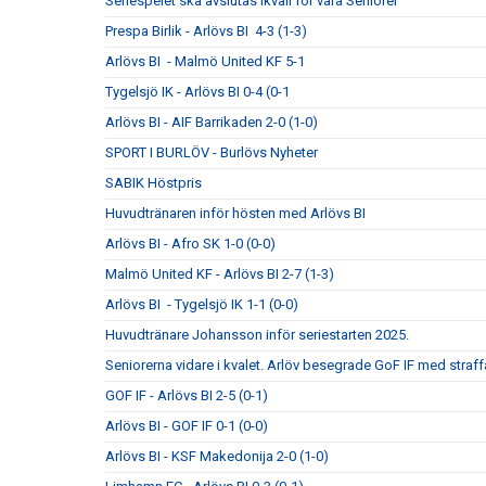
Seriespelet ska avslutas ikväll för våra Seniorer
Prespa Birlik - Arlövs BI 4-3 (1-3)
Arlövs BI - Malmö United KF 5-1
Tygelsjö IK - Arlövs BI 0-4 (0-1
Arlövs BI - AIF Barrikaden 2-0 (1-0)
SPORT I BURLÖV - Burlövs Nyheter
SABIK Höstpris
Huvudtränaren inför hösten med Arlövs BI
Arlövs BI - Afro SK 1-0 (0-0)
Malmö United KF - Arlövs BI 2-7 (1-3)
Arlövs BI - Tygelsjö IK 1-1 (0-0)
Huvudtränare Johansson inför seriestarten 2025.
Seniorerna vidare i kvalet. Arlöv besegrade GoF IF med straff
GOF IF - Arlövs BI 2-5 (0-1)
Arlövs BI - GOF IF 0-1 (0-0)
Arlövs BI - KSF Makedonija 2-0 (1-0)