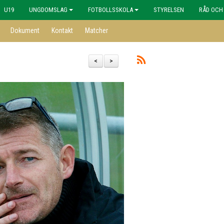
U19
UNGDOMSLAG
FOTBOLLSSKOLA
STYRELSEN
RÅD OCH
Dokument
Kontakt
Matcher
<
>