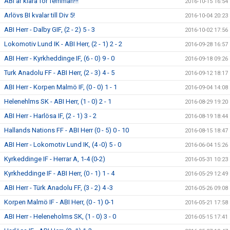
ABI är klara för femman!!!
2016-10-15 16:54
Arlövs BI kvalar till Div 5!
2016-10-04 20:23
ABI Herr - Dalby GIF, (2 - 2) 5 - 3
2016-10-02 17:56
Lokomotiv Lund IK - ABI Herr, (2 - 1) 2 - 2
2016-09-28 16:57
ABI Herr - Kyrkheddinge IF, (6 - 0) 9 - 0
2016-09-18 09:26
Turk Anadolu FF - ABI Herr, (2 - 3) 4 - 5
2016-09-12 18:17
ABI Herr - Korpen Malmö IF, (0 - 0) 1 - 1
2016-09-04 14:08
Helenehlms SK - ABI Herr, (1 - 0) 2 - 1
2016-08-29 19:20
ABI Herr - Harlösa IF, (2 - 1) 3 - 2
2016-08-19 18:44
Hallands Nations FF - ABI Herr (0 - 5) 0 - 10
2016-08-15 18:47
ABI Herr - Lokomotiv Lund IK, (4 -0) 5 - 0
2016-06-04 15:26
Kyrkeddinge IF - Herrar A, 1-4 (0-2)
2016-05-31 10:23
Kyrkheddinge IF - ABI Herr, (0 - 1) 1 - 4
2016-05-29 12:49
ABI Herr - Türk Anadolu FF, (3 - 2) 4 -3
2016-05-26 09:08
Korpen Malmö IF - ABI Herr, (0 - 1) 0-1
2016-05-21 17:58
ABI Herr - Heleneholms SK, (1 - 0) 3 - 0
2016-05-15 17:41