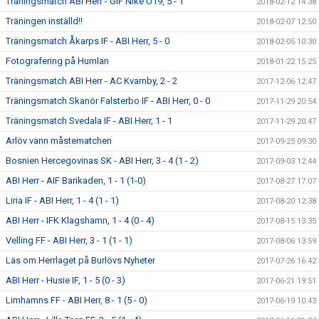
Träningsmatch ABI Herr - GIF Nike U19, 5 - 1
2018-02-12 14:38
Träningen inställd!!
2018-02-07 12:50
Träningsmatch Åkarps IF - ABI Herr, 5 - 0
2018-02-05 10:30
Fotografering på Humlan
2018-01-22 15:25
Träningsmatch ABI Herr - AC Kvarnby, 2 - 2
2017-12-06 12:47
Träningsmatch Skanör Falsterbo IF - ABI Herr, 0 - 0
2017-11-29 20:54
Träningsmatch Svedala IF - ABI Herr, 1 - 1
2017-11-29 20:47
Arlöv vann måstematchen
2017-09-25 09:30
Bosnien Hercegovinas SK - ABI Herr, 3 - 4 (1 - 2)
2017-09-03 12:44
ABI Herr - AIF Barikaden, 1 - 1 (1-0)
2017-08-27 17:07
Liria IF - ABI Herr, 1 - 4 (1 - 1)
2017-08-20 12:38
ABI Herr - IFK Klagshamn, 1 - 4 (0 - 4)
2017-08-15 13:35
Velling FF - ABI Herr, 3 - 1 (1 - 1)
2017-08-06 13:59
Läs om Herrlaget på Burlövs Nyheter
2017-07-26 16:42
ABI Herr - Husie IF, 1 - 5 (0 - 3)
2017-06-21 19:51
Limhamns FF - ABI Herr, 8 - 1 (5 - 0)
2017-06-19 10:43