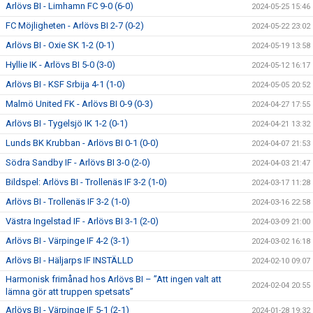
Arlövs BI - Limhamn FC 9-0 (6-0)
2024-05-25 15:46
FC Möjligheten - Arlövs BI 2-7 (0-2)
2024-05-22 23:02
Arlövs BI - Oxie SK 1-2 (0-1)
2024-05-19 13:58
Hyllie IK - Arlövs BI 5-0 (3-0)
2024-05-12 16:17
Arlövs BI - KSF Srbija 4-1 (1-0)
2024-05-05 20:52
Malmö United FK - Arlövs BI 0-9 (0-3)
2024-04-27 17:55
Arlövs BI - Tygelsjö IK 1-2 (0-1)
2024-04-21 13:32
Lunds BK Krubban - Arlövs BI 0-1 (0-0)
2024-04-07 21:53
Södra Sandby IF - Arlövs BI 3-0 (2-0)
2024-04-03 21:47
Bildspel: Arlövs BI - Trollenäs IF 3-2 (1-0)
2024-03-17 11:28
Arlövs BI - Trollenäs IF 3-2 (1-0)
2024-03-16 22:58
Västra Ingelstad IF - Arlövs BI 3-1 (2-0)
2024-03-09 21:00
Arlövs BI - Värpinge IF 4-2 (3-1)
2024-03-02 16:18
Arlövs BI - Häljarps IF INSTÄLLD
2024-02-10 09:07
Harmonisk frimånad hos Arlövs BI – ”Att ingen valt att
2024-02-04 20:55
lämna gör att truppen spetsats”
Arlövs BI - Värpinge IF 5-1 (2-1)
2024-01-28 19:32