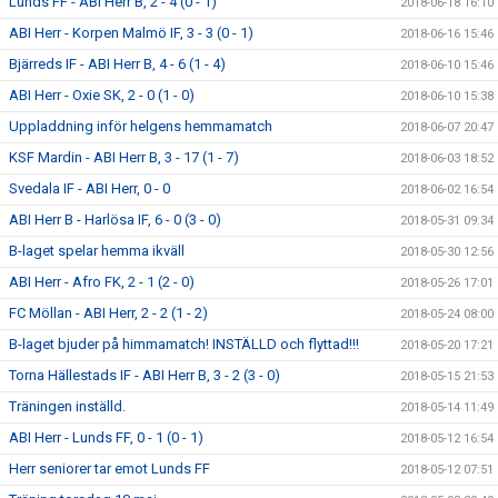
Lunds FF - ABI Herr B, 2 - 4 (0 - 1)
2018-06-18 16:10
ABI Herr - Korpen Malmö IF, 3 - 3 (0 - 1)
2018-06-16 15:46
Bjärreds IF - ABI Herr B, 4 - 6 (1 - 4)
2018-06-10 15:46
ABI Herr - Oxie SK, 2 - 0 (1 - 0)
2018-06-10 15:38
Uppladdning inför helgens hemmamatch
2018-06-07 20:47
KSF Mardin - ABI Herr B, 3 - 17 (1 - 7)
2018-06-03 18:52
Svedala IF - ABI Herr, 0 - 0
2018-06-02 16:54
ABI Herr B - Harlösa IF, 6 - 0 (3 - 0)
2018-05-31 09:34
B-laget spelar hemma ikväll
2018-05-30 12:56
ABI Herr - Afro FK, 2 - 1 (2 - 0)
2018-05-26 17:01
FC Möllan - ABI Herr, 2 - 2 (1 - 2)
2018-05-24 08:00
B-laget bjuder på himmamatch! INSTÄLLD och flyttad!!!
2018-05-20 17:21
Torna Hällestads IF - ABI Herr B, 3 - 2 (3 - 0)
2018-05-15 21:53
Träningen inställd.
2018-05-14 11:49
ABI Herr - Lunds FF, 0 - 1 (0 - 1)
2018-05-12 16:54
Herr seniorer tar emot Lunds FF
2018-05-12 07:51