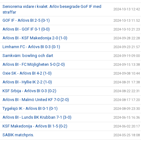
Seniorerna vidare i kvalet. Arlöv besegrade GoF IF med
2024-10-13 12:42
straffar
GOF IF - Arlövs BI 2-5 (0-1)
2024-10-13 11:52
Arlövs BI - GOF IF 0-1 (0-0)
2024-10-10 21:23
Arlövs BI - KSF Makedonija 2-0 (1-0)
2024-09-28 22:28
Limhamn FC - Arlövs BI 0-3 (0-1)
2024-09-23 21:57
Samkväm: bowling och dart
2024-09-19 09:00
Arlövs BI - FC Möjligheten 5-0 (2-0)
2024-09-15 13:38
Oxie SK - Arlövs BI 4-2 (1-0)
2024-09-08 10:44
Arlövs BI - Hyllie IK 2-2 (1-0)
2024-08-31 17:38
KSF Srbija - Arlövs BI 0-3 (0-2)
2024-08-22 22:31
Arlövs BI - Malmö United KF 7-0 (2-0)
2024-08-17 17:20
Tygelsjö IK - Arlövs BI 0-1 (0-1)
2024-08-09 23:30
Arlövs BI - Lunds BK Krubban 7-1 (3-0)
2024-06-15 16:36
KSF Makedonija - Arlövs BI 1-5 (0-2)
2024-06-02 20:17
SABIK matchpris.
2024-05-25 18:08