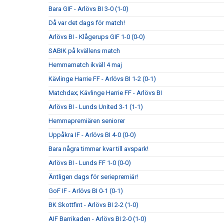
Bara GIF - Arlövs BI 3-0 (1-0)
Då var det dags för match!
Arlövs BI - Klågerups GIF 1-0 (0-0)
SABIK på kvällens match
Hemmamatch ikväll 4 maj
Kävlinge Harrie FF - Arlövs BI 1-2 (0-1)
Matchdax; Kävlinge Harrie FF - Arlövs BI
Arlövs BI - Lunds United 3-1 (1-1)
Hemmapremiären seniorer
Uppåkra IF - Arlövs BI 4-0 (0-0)
Bara några timmar kvar till avspark!
Arlövs BI - Lunds FF 1-0 (0-0)
Äntligen dags för seriepremiär!
GoF IF - Arlövs BI 0-1 (0-1)
BK Skottfint - Arlövs BI 2-2 (1-0)
AIF Barrikaden - Arlövs BI 2-0 (1-0)