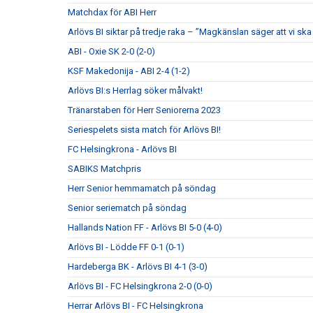
Matchdax för ABI Herr
Arlövs BI siktar på tredje raka – ”Magkänslan säger att vi ska 
ABI - Oxie SK 2-0 (2-0)
KSF Makedonija - ABI 2-4 (1-2)
Arlövs BI:s Herrlag söker målvakt!
Tränarstaben för Herr Seniorerna 2023
Seriespelets sista match för Arlövs BI!
FC Helsingkrona - Arlövs BI
SABIKS Matchpris
Herr Senior hemmamatch på söndag
Senior seriematch på söndag
Hallands Nation FF - Arlövs BI 5-0 (4-0)
Arlövs BI - Lödde FF 0-1 (0-1)
Hardeberga BK - Arlövs BI 4-1 (3-0)
Arlövs BI - FC Helsingkrona 2-0 (0-0)
Herrar Arlövs BI - FC Helsingkrona