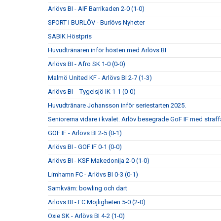
Arlövs BI - AIF Barrikaden 2-0 (1-0)
SPORT I BURLÖV - Burlövs Nyheter
SABIK Höstpris
Huvudtränaren inför hösten med Arlövs BI
Arlövs BI - Afro SK 1-0 (0-0)
Malmö United KF - Arlövs BI 2-7 (1-3)
Arlövs BI - Tygelsjö IK 1-1 (0-0)
Huvudtränare Johansson inför seriestarten 2025.
Seniorerna vidare i kvalet. Arlöv besegrade GoF IF med straff
GOF IF - Arlövs BI 2-5 (0-1)
Arlövs BI - GOF IF 0-1 (0-0)
Arlövs BI - KSF Makedonija 2-0 (1-0)
Limhamn FC - Arlövs BI 0-3 (0-1)
Samkväm: bowling och dart
Arlövs BI - FC Möjligheten 5-0 (2-0)
Oxie SK - Arlövs BI 4-2 (1-0)