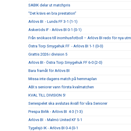
SABIK delar ut matchpris
”Det krävs en bra prestation”
Arlövs BI - Lunds FF 3-1 (1-1)
Askeröds IF - Arlövs BI 0-1 (0-1)
Från snökaos till inomhusfotboll – Arlövs BI redo för nya utm
Östra Torp Smygehuk FF - Arlövs BI 1-1 (0-0)
Grattis 2026 i division 5
Arlövs BI - Östra Torp Smygehuk FF 6-0 (2-0)
Bara framåt för Arlövs BI
Missa inte dagens match på hemmaplan
ABI:s seniorer vann första kvalmatchen
KVAL TILL DIVISION 5!
Seriespelet ska avslutas ikväll för våra Seniorer
Prespa Birlik - Arlövs BI 4-3 (1-3)
Arlövs BI - Malmö United KF 5-1
Tygelsjö IK - Arlövs BI 0-4 (0-1