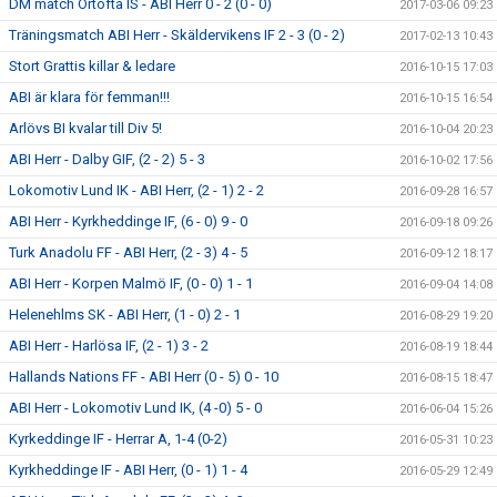
DM match Örtofta IS - ABI Herr 0 - 2 (0 - 0)
2017-03-06 09:23
Träningsmatch ABI Herr - Skäldervikens IF 2 - 3 (0 - 2)
2017-02-13 10:43
Stort Grattis killar & ledare
2016-10-15 17:03
ABI är klara för femman!!!
2016-10-15 16:54
Arlövs BI kvalar till Div 5!
2016-10-04 20:23
ABI Herr - Dalby GIF, (2 - 2) 5 - 3
2016-10-02 17:56
Lokomotiv Lund IK - ABI Herr, (2 - 1) 2 - 2
2016-09-28 16:57
ABI Herr - Kyrkheddinge IF, (6 - 0) 9 - 0
2016-09-18 09:26
Turk Anadolu FF - ABI Herr, (2 - 3) 4 - 5
2016-09-12 18:17
ABI Herr - Korpen Malmö IF, (0 - 0) 1 - 1
2016-09-04 14:08
Helenehlms SK - ABI Herr, (1 - 0) 2 - 1
2016-08-29 19:20
ABI Herr - Harlösa IF, (2 - 1) 3 - 2
2016-08-19 18:44
Hallands Nations FF - ABI Herr (0 - 5) 0 - 10
2016-08-15 18:47
ABI Herr - Lokomotiv Lund IK, (4 -0) 5 - 0
2016-06-04 15:26
Kyrkeddinge IF - Herrar A, 1-4 (0-2)
2016-05-31 10:23
Kyrkheddinge IF - ABI Herr, (0 - 1) 1 - 4
2016-05-29 12:49