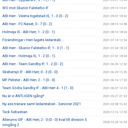
2021-09-21 13:44
WO mot Skanör Falsterbo IF
2021-09-10 19:41
ABI Herr - Västra Ingelstad IS, 1 - 3 (0 - 2)
2021-09-07 18:42
ABI Herr - FC Näset, 0 - 7 (0 - 2)
2021-08-15 14:38
Holmeja IS - ABI Herr, 1 - 2 (0 - 1)
2021-08-10 18:04
Förändringar i Herr-lagets ledarstab….
2021-07-14 12:54
ABI Herr - Skanör Falsterbo IF, 1 - 3 (1 - 1)
2021-07-04 18:22
ABI Herr - Holmeja IS, 1 - 2 (0 - 1)
2021-07-01 18:04
ABI Herr - Team Sandby IF, 1 - 2 (0 - 2)
2021-06-26 12:32
Skebersjö IF - ABI Herr, 0 - 3 (0 - 0)
2021-06-20 15:35
MF Pelister - ABI Herr, 2 - 1 (0 - 0)
2021-06-16 17:20
Team Södra Sandby IF - ABI Herr 4 - 1 (1 - 0)
2021-06-07 14:32
Nu är vi ÄNTLIGEN igång!!
2021-05-27 21:53
Ny ass.tränare samt ledarstaben - Seniorer 2021
2021-02-08 16:42
Tack Sebastian
2020-12-16 12:30
Allerums GIF - ABI Herr, 2 - 0 (0 - 0) kval till division 5
2020-10-24 16:59
omgång 2