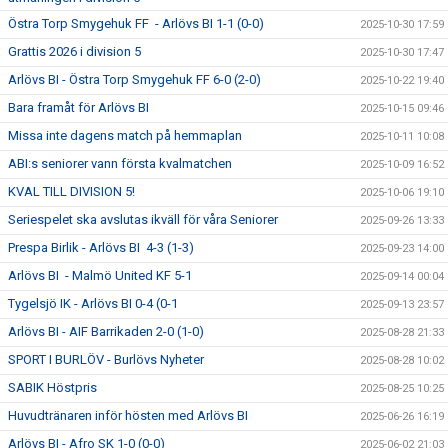
Östra Torp Smygehuk FF - Arlövs BI 1-1 (0-0)
2025-10-30 17:59
Grattis 2026 i division 5
2025-10-30 17:47
Arlövs BI - Östra Torp Smygehuk FF 6-0 (2-0)
2025-10-22 19:40
Bara framåt för Arlövs BI
2025-10-15 09:46
Missa inte dagens match på hemmaplan
2025-10-11 10:08
ABI:s seniorer vann första kvalmatchen
2025-10-09 16:52
KVAL TILL DIVISION 5!
2025-10-06 19:10
Seriespelet ska avslutas ikväll för våra Seniorer
2025-09-26 13:33
Prespa Birlik - Arlövs BI 4-3 (1-3)
2025-09-23 14:00
Arlövs BI - Malmö United KF 5-1
2025-09-14 00:04
Tygelsjö IK - Arlövs BI 0-4 (0-1
2025-09-13 23:57
Arlövs BI - AIF Barrikaden 2-0 (1-0)
2025-08-28 21:33
SPORT I BURLÖV - Burlövs Nyheter
2025-08-28 10:02
SABIK Höstpris
2025-08-25 10:25
Huvudtränaren inför hösten med Arlövs BI
2025-06-26 16:19
Arlövs BI - Afro SK 1-0 (0-0)
2025-06-02 21:03