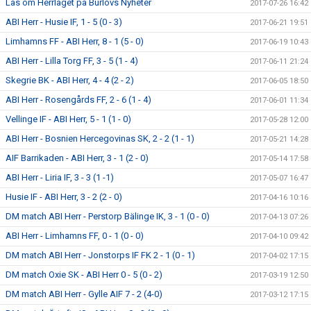
Läs om Herrlaget på Burlövs Nyheter
2017-07-26 16:42
ABI Herr - Husie IF, 1 - 5 (0 - 3)
2017-06-21 19:51
Limhamns FF - ABI Herr, 8 - 1 (5 - 0)
2017-06-19 10:43
ABI Herr - Lilla Torg FF, 3 - 5 (1 - 4)
2017-06-11 21:24
Skegrie BK - ABI Herr, 4 - 4 (2 - 2)
2017-06-05 18:50
ABI Herr - Rosengårds FF, 2 - 6 (1 - 4)
2017-06-01 11:34
Vellinge IF - ABI Herr, 5 - 1 (1 - 0)
2017-05-28 12:00
ABI Herr - Bosnien Hercegovinas SK, 2 - 2 (1 - 1)
2017-05-21 14:28
AIF Barrikaden - ABI Herr, 3 - 1 (2 - 0)
2017-05-14 17:58
ABI Herr - Liria IF, 3 - 3 (1 -1)
2017-05-07 16:47
Husie IF - ABI Herr, 3 - 2 (2 - 0)
2017-04-16 10:16
DM match ABI Herr - Perstorp Bälinge IK, 3 - 1 (0 - 0)
2017-04-13 07:26
ABI Herr - Limhamns FF, 0 - 1 (0 - 0)
2017-04-10 09:42
DM match ABI Herr - Jonstorps IF FK 2 - 1 (0 - 1)
2017-04-02 17:15
DM match Oxie SK - ABI Herr 0 - 5 (0 - 2)
2017-03-19 12:50
DM match ABI Herr - Gylle AIF 7 - 2 (4-0)
2017-03-12 17:15