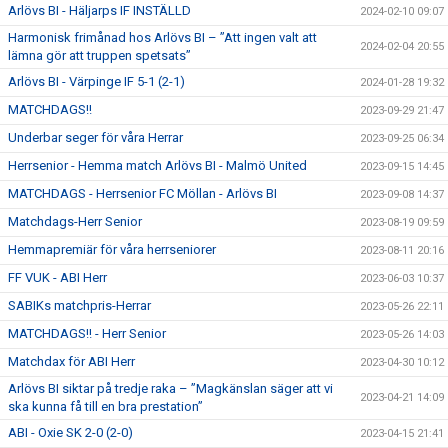
Arlövs BI - Häljarps IF INSTÄLLD
2024-02-10 09:07
Harmonisk frimånad hos Arlövs BI – ”Att ingen valt att
2024-02-04 20:55
lämna gör att truppen spetsats”
Arlövs BI - Värpinge IF 5-1 (2-1)
2024-01-28 19:32
MATCHDAGS!!
2023-09-29 21:47
Underbar seger för våra Herrar
2023-09-25 06:34
Herrsenior - Hemma match Arlövs BI - Malmö United
2023-09-15 14:45
MATCHDAGS - Herrsenior FC Möllan - Arlövs BI
2023-09-08 14:37
Matchdags-Herr Senior
2023-08-19 09:59
Hemmapremiär för våra herrseniorer
2023-08-11 20:16
FF VUK - ABI Herr
2023-06-03 10:37
SABIKs matchpris-Herrar
2023-05-26 22:11
MATCHDAGS!! - Herr Senior
2023-05-26 14:03
Matchdax för ABI Herr
2023-04-30 10:12
Arlövs BI siktar på tredje raka – ”Magkänslan säger att vi
2023-04-21 14:09
ska kunna få till en bra prestation”
ABI - Oxie SK 2-0 (2-0)
2023-04-15 21:41