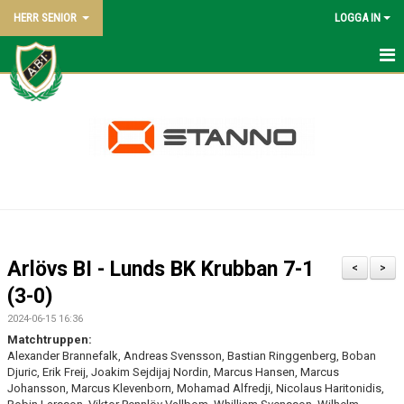
HERR SENIOR
LOGGA IN
HEM
NYHETER
KALENDER
TRUPPEN
BILDGALLERI
Arlövs BI - Lunds BK Krubban 7-1
<
>
DOKUMENT
(3-0)
2024-06-15 16:36
KONTAKT
Matchtruppen:
Alexander Brannefalk, Andreas Svensson, Bastian Ringgenberg, Boban
MATCHER
Djuric, Erik Freij, Joakim Sejdijaj Nordin, Marcus Hansen, Marcus
Johansson, Marcus Klevenborn, Mohamad Alfredji, Nicolaus Haritonidis,