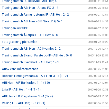
Träningsmatch FC Bellevue - ABI Herr, 4 - 1
2018-03-11 16:54
Träningsmatch ABI Herr - Ariana FC, 2 - 4
2018-02-25 15:53
Träningsmatch Asmundstorps IF - ABI Herr, 2 - 2
2018-02-21 17:54
Träningsmatch ABI Herr - GIF Nike U19, 5 - 1
2018-02-12 14:38
Träningen inställd!!
2018-02-07 12:50
Träningsmatch Åkarps IF - ABI Herr, 5 - 0
2018-02-05 10:30
Fotografering på Humlan
2018-01-22 15:25
Träningsmatch ABI Herr - AC Kvarnby, 2 - 2
2017-12-06 12:47
Träningsmatch Skanör Falsterbo IF - ABI Herr, 0 - 0
2017-11-29 20:54
Träningsmatch Svedala IF - ABI Herr, 1 - 1
2017-11-29 20:47
Arlöv vann måstematchen
2017-09-25 09:30
Bosnien Hercegovinas SK - ABI Herr, 3 - 4 (1 - 2)
2017-09-03 12:44
ABI Herr - AIF Barikaden, 1 - 1 (1-0)
2017-08-27 17:07
Liria IF - ABI Herr, 1 - 4 (1 - 1)
2017-08-20 12:38
ABI Herr - IFK Klagshamn, 1 - 4 (0 - 4)
2017-08-15 13:35
Velling FF - ABI Herr, 3 - 1 (1 - 1)
2017-08-06 13:59