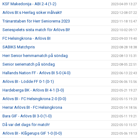
KSF Makedonija - ABI 2-4 (1-2)
2023-04-09 13:27
Arlövs BI:s Herrlag söker målvakt!
2022-12-08 07:22
Tränarstaben för Herr Seniorerna 2023
2022-11-18 15:47
Seriespelets sista match för Arlövs BI!
2022-10-02 09:17
FC Helsingkrona - Arlövs BI
2022-09-03 19:40
SABIKS Matchpris
2022-08-28 18:38
Herr Senior hemmamatch på söndag
2022-08-13 15:31
Senior seriematch på söndag
2022-08-05 22:51
Hallands Nation FF - Arlövs BI 5-0 (4-0)
2022-06-13 22:43
Arlövs BI - Lödde FF 0-1 (0-1)
2022-06-06 15:56
Hardeberga BK - Arlövs BI 4-1 (3-0)
2022-05-21 19:27
Arlövs BI - FC Helsingkrona 2-0 (0-0)
2022-05-15 19:23
Herrar Arlövs BI - FC Helsingkrona
2022-05-14 18:56
Bara GIF - Arlövs BI 3-0 (1-0)
2022-05-11 19:21
Då var det dags för match!
2022-05-10 15:57
Arlövs BI - Klågerups GIF 1-0 (0-0)
2022-05-06 19:13