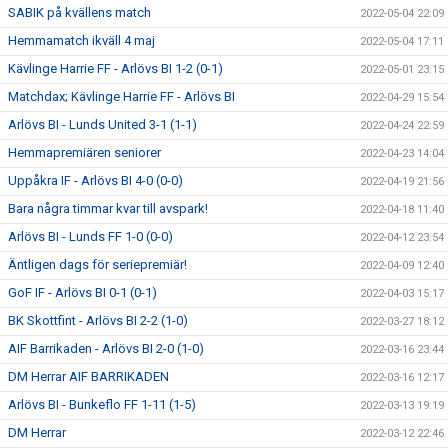
SABIK på kvällens match
2022-05-04 22:09
Hemmamatch ikväll 4 maj
2022-05-04 17:11
Kävlinge Harrie FF - Arlövs BI 1-2 (0-1)
2022-05-01 23:15
Matchdax; Kävlinge Harrie FF - Arlövs BI
2022-04-29 15:54
Arlövs BI - Lunds United 3-1 (1-1)
2022-04-24 22:59
Hemmapremiären seniorer
2022-04-23 14:04
Uppåkra IF - Arlövs BI 4-0 (0-0)
2022-04-19 21:56
Bara några timmar kvar till avspark!
2022-04-18 11:40
Arlövs BI - Lunds FF 1-0 (0-0)
2022-04-12 23:54
Äntligen dags för seriepremiär!
2022-04-09 12:40
GoF IF - Arlövs BI 0-1 (0-1)
2022-04-03 15:17
BK Skottfint - Arlövs BI 2-2 (1-0)
2022-03-27 18:12
AIF Barrikaden - Arlövs BI 2-0 (1-0)
2022-03-16 23:44
DM Herrar AIF BARRIKADEN
2022-03-16 12:17
Arlövs BI - Bunkeflo FF 1-11 (1-5)
2022-03-13 19:19
DM Herrar
2022-03-12 22:46