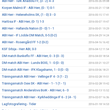
ABI Herr - Türk Anadolu FF, (3 - 2) 4 -3
2016-05-26 09:08
Korpen Malmö IF - ABI Herr, (0 - 1) 0-1
2016-05-21 17:58
ABI Herr - Heleneholms SK, (1 - 0) 3 - 0
2016-05-15 17:41
Harlösa IF - ABI Herr, (0- 1) 1-3
2016-05-07 19:47
ABI Herr - Hallands Nation (0 - 0) 1 - 1
2016-05-01 19:29
ABI Herr - IF Lödde DM Match, 0-5 (0-2)
2016-04-29 14:24
ABI Herr - Rosengård FF 1-2 (0-2)
2016-04-16 16:42
KSF Srbija - Herr ABI, 0-3
2016-04-12 11:54
DM match Bunkeflo FF - ABI Herr, 0 - 3 (0 - 3)
2016-04-03 18:54
DM match ABI Herr - Lunds BOIS, 1 - 0 (0 - 0)
2016-03-21 10:27
DM match ABI Herr - IFK Klagshamn, 1 - 0 (0 - 0)
2016-03-06 18:21
Träningsmatch ABI Herr - Vellinge IF 4 - 3 (1 - 2)
2016-02-28 19:51
Träningsmatch Oxie SK - ABI Herr - 1 - 1 (1 - 1)
2016-02-28 19:42
Träningsmatch Anderslövs BoIK - ABI Herr, 6 - 0
2016-02-13 15:52
Träningsmatch ABI Herr - Kyrkheddinge IF 6 - 2 (4 - 1)
2016-02-07 16:36
Lagfotografering - Tider
2016-01-18 14:53