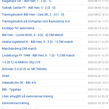
Klågerups GIF - ABI Herr, 1 - 2 (0 - 1)
2020-08-15 17:10
Turkisk Center FF - ABI Herr, 5 - 2 (3 - 0)
2020-08-08 15:20
Träningsmatch ABI Herr - Oxie SK, 2 - 0 (1 - 0)
2020-08-02 16:10
Träningsmatch på bortaplan mot Asmuntorp 0-0
2020-07-26 17:21
Kosläpp för seniorerna..........
2020-06-14 16:41
ABI Herr - Lunds BOIS, 0 - 4 (0 - 4) DM Match
2020-03-16 13:08
Västra Ingelstad IS - ABI Herr, 0 - 3 (0 - 1) DM match
2020-03-11 10:32
Matchändring DM match.
2020-03-06 10:17
Lindeborgs FF 1948 - ABI Herr, 0 - 1 (0 - 1) DM match
2020-03-01 16:29
1-2 (0-1) vs Malmö City U19
2020-02-28 10:20
Arlövsbi 5-3 (2-3) vs. MF Pelister
2020-02-22 17:26
Snart....
2020-02-20 19:51
Heleneholm SK - ABI 4-0
2020-02-20 19:47
ABI - Tygelsjö
2020-02-08 17:55
Liten smygtitt på seniorernas träning
2020-01-24 20:22
Seniorernas träning
2020-01-24 20:18