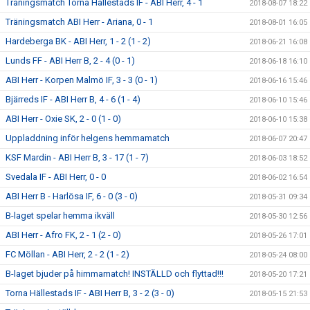
Träningsmatch Torna Hällestads IF - ABI Herr, 4 - 1
2018-08-07 18:22
Träningsmatch ABI Herr - Ariana, 0 - 1
2018-08-01 16:05
Hardeberga BK - ABI Herr, 1 - 2 (1 - 2)
2018-06-21 16:08
Lunds FF - ABI Herr B, 2 - 4 (0 - 1)
2018-06-18 16:10
ABI Herr - Korpen Malmö IF, 3 - 3 (0 - 1)
2018-06-16 15:46
Bjärreds IF - ABI Herr B, 4 - 6 (1 - 4)
2018-06-10 15:46
ABI Herr - Oxie SK, 2 - 0 (1 - 0)
2018-06-10 15:38
Uppladdning inför helgens hemmamatch
2018-06-07 20:47
KSF Mardin - ABI Herr B, 3 - 17 (1 - 7)
2018-06-03 18:52
Svedala IF - ABI Herr, 0 - 0
2018-06-02 16:54
ABI Herr B - Harlösa IF, 6 - 0 (3 - 0)
2018-05-31 09:34
B-laget spelar hemma ikväll
2018-05-30 12:56
ABI Herr - Afro FK, 2 - 1 (2 - 0)
2018-05-26 17:01
FC Möllan - ABI Herr, 2 - 2 (1 - 2)
2018-05-24 08:00
B-laget bjuder på himmamatch! INSTÄLLD och flyttad!!!
2018-05-20 17:21
Torna Hällestads IF - ABI Herr B, 3 - 2 (3 - 0)
2018-05-15 21:53