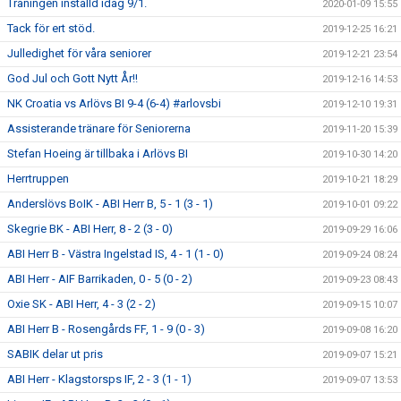
Träningen inställd idag 9/1.
2020-01-09 15:55
Tack för ert stöd.
2019-12-25 16:21
Julledighet för våra seniorer
2019-12-21 23:54
God Jul och Gott Nytt År!!
2019-12-16 14:53
NK Croatia vs Arlövs BI 9-4 (6-4) #arlovsbi
2019-12-10 19:31
Assisterande tränare för Seniorerna
2019-11-20 15:39
Stefan Hoeing är tillbaka i Arlövs BI
2019-10-30 14:20
Herrtruppen
2019-10-21 18:29
Anderslövs BoIK - ABI Herr B, 5 - 1 (3 - 1)
2019-10-01 09:22
Skegrie BK - ABI Herr, 8 - 2 (3 - 0)
2019-09-29 16:06
ABI Herr B - Västra Ingelstad IS, 4 - 1 (1 - 0)
2019-09-24 08:24
ABI Herr - AIF Barrikaden, 0 - 5 (0 - 2)
2019-09-23 08:43
Oxie SK - ABI Herr, 4 - 3 (2 - 2)
2019-09-15 10:07
ABI Herr B - Rosengårds FF, 1 - 9 (0 - 3)
2019-09-08 16:20
SABIK delar ut pris
2019-09-07 15:21
ABI Herr - Klagstorsps IF, 2 - 3 (1 - 1)
2019-09-07 13:53