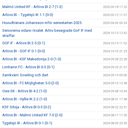
Malmö United KF - Arlövs BI 2-7 (1-3)
2025-05-18 17:25
Arlövs BI - Tygelsjö IK 1-1 (0-0)
2025-05-12 11:57
Huvudtränare Johansson inför seriestarten 2025.
2025-04-05 00:24
Seniorerna vidare i kvalet. Arlöv besegrade GoF IF med
2024-10-13 12:42
straffar
GOF IF - Arlövs BI 2-5 (0-1)
2024-10-13 11:52
Arlövs BI - GOF IF 0-1 (0-0)
2024-10-10 21:23
Arlövs BI - KSF Makedonija 2-0 (1-0)
2024-09-28 22:28
Limhamn FC - Arlövs BI 0-3 (0-1)
2024-09-23 21:57
Samkväm: bowling och dart
2024-09-19 09:00
Arlövs BI - FC Möjligheten 5-0 (2-0)
2024-09-15 13:38
Oxie SK - Arlövs BI 4-2 (1-0)
2024-09-08 10:44
Arlövs BI - Hyllie IK 2-2 (1-0)
2024-08-31 17:38
KSF Srbija - Arlövs BI 0-3 (0-2)
2024-08-22 22:31
Arlövs BI - Malmö United KF 7-0 (2-0)
2024-08-17 17:20
Tygelsjö IK - Arlövs BI 0-1 (0-1)
2024-08-09 23:30