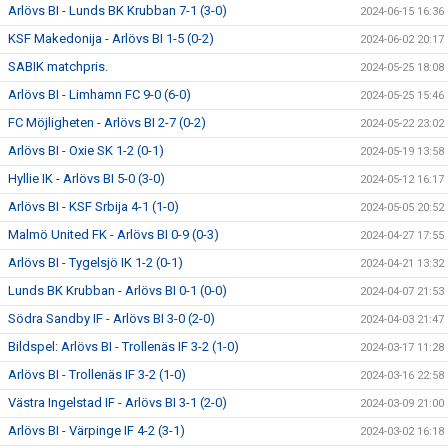
Arlövs BI - Lunds BK Krubban 7-1 (3-0)
2024-06-15 16:36
KSF Makedonija - Arlövs BI 1-5 (0-2)
2024-06-02 20:17
SABIK matchpris.
2024-05-25 18:08
Arlövs BI - Limhamn FC 9-0 (6-0)
2024-05-25 15:46
FC Möjligheten - Arlövs BI 2-7 (0-2)
2024-05-22 23:02
Arlövs BI - Oxie SK 1-2 (0-1)
2024-05-19 13:58
Hyllie IK - Arlövs BI 5-0 (3-0)
2024-05-12 16:17
Arlövs BI - KSF Srbija 4-1 (1-0)
2024-05-05 20:52
Malmö United FK - Arlövs BI 0-9 (0-3)
2024-04-27 17:55
Arlövs BI - Tygelsjö IK 1-2 (0-1)
2024-04-21 13:32
Lunds BK Krubban - Arlövs BI 0-1 (0-0)
2024-04-07 21:53
Södra Sandby IF - Arlövs BI 3-0 (2-0)
2024-04-03 21:47
Bildspel: Arlövs BI - Trollenäs IF 3-2 (1-0)
2024-03-17 11:28
Arlövs BI - Trollenäs IF 3-2 (1-0)
2024-03-16 22:58
Västra Ingelstad IF - Arlövs BI 3-1 (2-0)
2024-03-09 21:00
Arlövs BI - Värpinge IF 4-2 (3-1)
2024-03-02 16:18