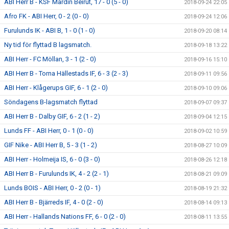
ABI Herr B - KSF Mardin Beirut, 17 - 0 (5 - 0)
2018-09-24 22:05
Afro FK - ABI Herr, 0 - 2 (0 - 0)
2018-09-24 12:06
Furulunds IK - ABI B, 1 - 0 (1 - 0)
2018-09-20 08:14
Ny tid för flyttad B lagsmatch.
2018-09-18 13:22
ABI Herr - FC Möllan, 3 - 1 (2 - 0)
2018-09-16 15:10
ABI Herr B - Torna Hällestads IF, 6 - 3 (2 - 3)
2018-09-11 09:56
ABI Herr - Klågerups GIF, 6 - 1 (2 - 0)
2018-09-10 09:06
Söndagens B-lagsmatch flyttad
2018-09-07 09:37
ABI Herr B - Dalby GIF, 6 - 2 (1 - 2)
2018-09-04 12:15
Lunds FF - ABI Herr, 0 - 1 (0 - 0)
2018-09-02 10:59
GIF Nike - ABI Herr B, 5 - 3 (1 - 2)
2018-08-27 10:09
ABI Herr - Holmeija IS, 6 - 0 (3 - 0)
2018-08-26 12:18
ABI Herr B - Furulunds IK, 4 - 2 (2 - 1)
2018-08-21 09:09
Lunds BOIS - ABI Herr, 0 - 2 (0 - 1)
2018-08-19 21:32
ABI Herr B - Bjärreds IF, 4 - 0 (2 - 0)
2018-08-14 09:13
ABI Herr - Hallands Nations FF, 6 - 0 (2 - 0)
2018-08-11 13:55