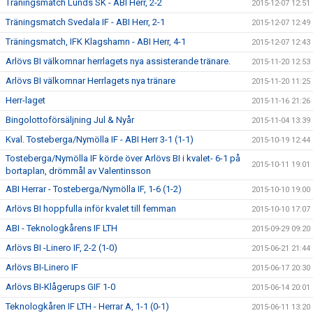
Träningsmatch Lunds SK - ABI Herr, 2-2
2015-12-07 12:51
Träningsmatch Svedala IF - ABI Herr, 2-1
2015-12-07 12:49
Träningsmatch, IFK Klagshamn - ABI Herr, 4-1
2015-12-07 12:43
Arlövs BI välkomnar herrlagets nya assisterande tränare.
2015-11-20 12:53
Arlövs BI välkomnar Herrlagets nya tränare
2015-11-20 11:25
Herr-laget
2015-11-16 21:26
Bingolottoförsäljning Jul & Nyår
2015-11-04 13:39
Kval. Tosteberga/Nymölla IF - ABI Herr 3-1 (1-1)
2015-10-19 12:44
Tosteberga/Nymölla IF körde över Arlövs BI i kvalet- 6-1 på
2015-10-11 19:01
bortaplan, drömmål av Valentinsson
ABI Herrar - Tosteberga/Nymölla IF, 1-6 (1-2)
2015-10-10 19:00
Arlövs BI hoppfulla inför kvalet till femman
2015-10-10 17:07
ABI - Teknologkårens IF LTH
2015-09-29 09:20
Arlövs BI -Linero IF, 2-2 (1-0)
2015-06-21 21:44
Arlövs BI-Linero IF
2015-06-17 20:30
Arlövs BI-Klågerups GIF 1-0
2015-06-14 20:01
Teknologkåren IF LTH - Herrar A, 1-1 (0-1)
2015-06-11 13:20