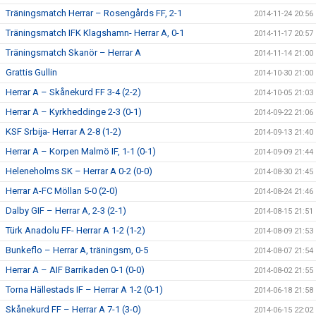
Träningsmatch Herrar – Rosengårds FF, 2-1
2014-11-24 20:56
Träningsmatch IFK Klagshamn- Herrar A, 0-1
2014-11-17 20:57
Träningsmatch Skanör – Herrar A
2014-11-14 21:00
Grattis Gullin
2014-10-30 21:00
Herrar A – Skånekurd FF 3-4 (2-2)
2014-10-05 21:03
Herrar A – Kyrkheddinge 2-3 (0-1)
2014-09-22 21:06
KSF Srbija- Herrar A 2-8 (1-2)
2014-09-13 21:40
Herrar A – Korpen Malmö IF, 1-1 (0-1)
2014-09-09 21:44
Heleneholms SK – Herrar A 0-2 (0-0)
2014-08-30 21:45
Herrar A-FC Möllan 5-0 (2-0)
2014-08-24 21:46
Dalby GIF – Herrar A, 2-3 (2-1)
2014-08-15 21:51
Türk Anadolu FF- Herrar A 1-2 (1-2)
2014-08-09 21:53
Bunkeflo – Herrar A, träningsm, 0-5
2014-08-07 21:54
Herrar A – AIF Barrikaden 0-1 (0-0)
2014-08-02 21:55
Torna Hällestads IF – Herrar A 1-2 (0-1)
2014-06-18 21:58
Skånekurd FF – Herrar A 7-1 (3-0)
2014-06-15 22:02