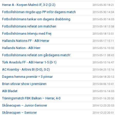
Herrar A - Korpen Malmö IF, 3-2 (2-2)
2015-05-30 18:21
Fotbollshörnan ringde upp PP inför dagens match
2015-05-30 14:04
Fotbollshörnans tankar om dagens drabbning
2015-05-30 14:03
Fotbollshörnans referat om matchen
2015-05-18 13:58
Fotbollshörnans Intervju med Frej
2015-05-18 13:51
Hallands Nations FF - ABI Herrar
2015-05-17 15:11
Hallands Nation - ABI Herr
2015-05-16 10:02
Fotbollshörnans referat om gårdagens match!
2015-05-11 08:43
Türk Anadolu FF - ABI Herrar 1-5 (0-1)
2015-05-10 16:47
AC Kvarnby - Arlövs BI (0-0), 0-2)
2015-04-25 15:16
Dagens hemma premiär = 3 pinnar
2015-04-18 20:12
Brian utlovar show i premiären
2015-04-06 10:41
ABI Bladet
2015-03-16 14:03
Träningsmatch FBK Balkan – Herrar, 4-0
2015-01-16 20:50
Skånecupen – Junior-Seniorer
2014-12-23 20:53
Skånecupen – Seniorer
2014-12-23 20:51