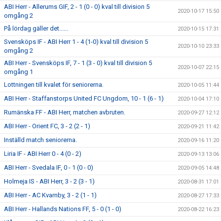
ABI Herr - Allerums GIF, 2 - 1 (0 - 0) kval till division 5
2020-10-17 15:50
omgång 2
På lördag gäller det......
2020-10-15 17:31
Svensköps IF - ABI Herr 1 - 4 (1-0) kval till division 5
2020-10-10 23:33
omgång 2
ABI Herr - Svensköps IF, 7 - 1 (3 - 0) kval till division 5
2020-10-07 22:15
omgång 1
Lottningen till kvalet för seniorerna.
2020-10-05 11:44
ABI Herr - Staffanstorps United FC Ungdom, 10 - 1 (6 - 1)
2020-10-04 17:10
Rumänska FF - ABI Herr, matchen avbruten.
2020-09-27 12:12
ABI Herr - Orient FC, 3 - 2 (2 - 1)
2020-09-21 11:42
Inställd match seniorerna.
2020-09-16 11:20
Liria IF - ABI Herr 0 - 4 (0 - 2)
2020-09-13 13:06
ABI Herr - Svedala IF, 0 - 1 (0 - 0)
2020-09-05 14:48
Holmeja IS - ABI Herr, 3 - 2 (3 - 1)
2020-08-31 17:01
ABI Herr - AC Kvarnby, 3 - 2 (1 - 1)
2020-08-27 17:33
ABI Herr - Hallands Nations FF, 5 - 0 (1 - 0)
2020-08-22 16:23