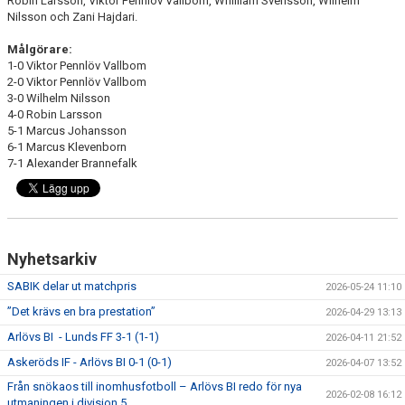
Robin Larsson, Viktor Pennlöv Vallbom, Whilliam Svensson, Wilhelm
Nilsson och Zani Hajdari.
Målgörare:
1-0 Viktor Pennlöv Vallbom
2-0 Viktor Pennlöv Vallbom
3-0 Wilhelm Nilsson
4-0 Robin Larsson
5-1 Marcus Johansson
6-1 Marcus Klevenborn
7-1 Alexander Brannefalk
Nyhetsarkiv
SABIK delar ut matchpris
2026-05-24 11:10
”Det krävs en bra prestation”
2026-04-29 13:13
Arlövs BI - Lunds FF 3-1 (1-1)
2026-04-11 21:52
Askeröds IF - Arlövs BI 0-1 (0-1)
2026-04-07 13:52
Från snökaos till inomhusfotboll – Arlövs BI redo för nya
2026-02-08 16:12
utmaningen i division 5