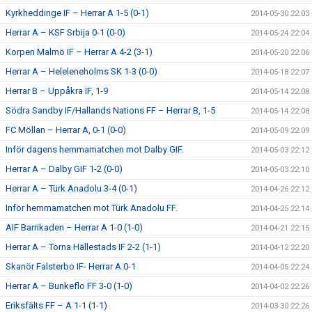
Kyrkheddinge IF – Herrar A 1-5 (0-1)
2014-05-30 22:03
Herrar A – KSF Srbija 0-1 (0-0)
2014-05-24 22:04
Korpen Malmö IF – Herrar A 4-2 (3-1)
2014-05-20 22:06
Herrar A – Heleleneholms SK 1-3 (0-0)
2014-05-18 22:07
Herrar B – Uppåkra IF, 1-9
2014-05-14 22:08
Södra Sandby IF/Hallands Nations FF – Herrar B, 1-5
2014-05-14 22:08
FC Möllan – Herrar A, 0-1 (0-0)
2014-05-09 22:09
Inför dagens hemmamatchen mot Dalby GIF.
2014-05-03 22:12
Herrar A – Dalby GIF 1-2 (0-0)
2014-05-03 22:10
Herrar A – Türk Anadolu 3-4 (0-1)
2014-04-26 22:12
Inför hemmamatchen mot Türk Anadolu FF.
2014-04-25 22:14
AIF Barrikaden – Herrar A 1-0 (1-0)
2014-04-21 22:15
Herrar A – Torna Hällestads IF 2-2 (1-1)
2014-04-12 22:20
Skanör Falsterbo IF- Herrar A 0-1
2014-04-05 22:24
Herrar A – Bunkeflo FF 3-0 (1-0)
2014-04-02 22:26
Eriksfälts FF – A 1-1 (1-1)
2014-03-30 22:26