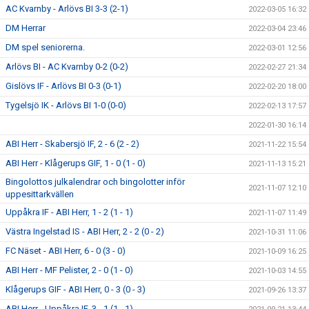
AC Kvarnby - Arlövs BI 3-3 (2-1)
2022-03-05 16:32
DM Herrar
2022-03-04 23:46
DM spel seniorerna.
2022-03-01 12:56
Arlövs BI - AC Kvarnby 0-2 (0-2)
2022-02-27 21:34
Gislövs IF - Arlövs BI 0-3 (0-1)
2022-02-20 18:00
Tygelsjö IK - Arlövs BI 1-0 (0-0)
2022-02-13 17:57
2022-01-30 16:14
ABI Herr - Skabersjö IF, 2 - 6 (2 - 2)
2021-11-22 15:54
ABI Herr - Klågerups GIF, 1 - 0 (1 - 0)
2021-11-13 15:21
Bingolottos julkalendrar och bingolotter inför
2021-11-07 12:10
uppesittarkvällen
Uppåkra IF - ABI Herr, 1 - 2 (1 - 1)
2021-11-07 11:49
Västra Ingelstad IS - ABI Herr, 2 - 2 (0 - 2)
2021-10-31 11:06
FC Näset - ABI Herr, 6 - 0 (3 - 0)
2021-10-09 16:25
ABI Herr - MF Pelister, 2 - 0 (1 - 0)
2021-10-03 14:55
Klågerups GIF - ABI Herr, 0 - 3 (0 - 3)
2021-09-26 13:37
ABI Herr - Uppåkra IF, 3 - 1 (1 - 1)