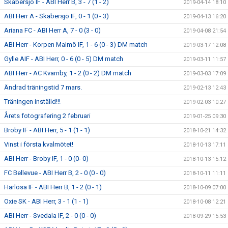
Skabersjö IF - ABI Herr B, 3 - 7 (1 - 2)
2019-04-14 18:10
ABI Herr A - Skabersjö IF, 0 - 1 (0 - 3)
2019-04-13 16:20
Ariana FC - ABI Herr A, 7 - 0 (3 - 0)
2019-04-08 21:54
ABI Herr - Korpen Malmö IF, 1 - 6 (0 - 3) DM match
2019-03-17 12:08
Gylle AIF - ABI Herr, 0 - 6 (0 - 5) DM match
2019-03-11 11:57
ABI Herr - AC Kvarnby, 1 - 2 (0 - 2) DM match
2019-03-03 17:09
Ändrad träningstid 7 mars.
2019-02-13 12:43
Träningen inställd!!!
2019-02-03 10:27
Årets fotografering 2 februari
2019-01-25 09:30
Broby IF - ABI Herr, 5 - 1 (1 - 1)
2018-10-21 14:32
Vinst i första kvalmötet!
2018-10-13 17:11
ABI Herr - Broby IF, 1 - 0 (0- 0)
2018-10-13 15:12
FC Bellevue - ABI Herr B, 2 - 0 (0 - 0)
2018-10-11 11:11
Harlösa IF - ABI Herr B, 1 - 2 (0 - 1)
2018-10-09 07:00
Oxie SK - ABI Herr, 3 - 1 (1 - 1)
2018-10-08 12:21
ABI Herr - Svedala IF, 2 - 0 (0 - 0)
2018-09-29 15:53