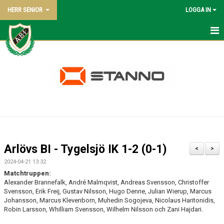
HERR SENIOR
LOGGA IN
HEM
NYHETER
KALENDER
TRUPPEN
BILDGALLERI
Arlövs BI - Tygelsjö IK 1-2 (0-1)
<
>
DOKUMENT
2024-04-21 13:32
Matchtruppen:
KONTAKT
Alexander Brannefalk, André Malmqvist, Andreas Svensson, Christoffer
Svensson, Erik Freij, Gustav Nilsson, Hugo Denne, Julian Wierup, Marcus
Johansson, Marcus Klevenborn, Muhedin Sogojeva, Nicolaus Haritonidis,
MATCHER
Robin Larsson, Whilliam Svensson, Wilhelm Nilsson och Zani Hajdari.