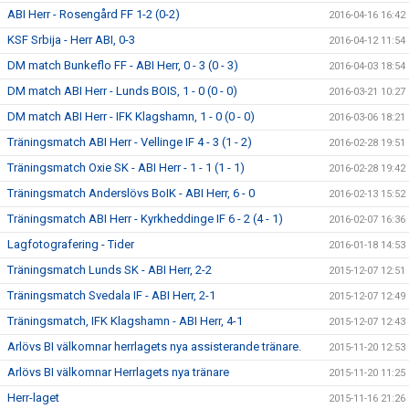
ABI Herr - Rosengård FF 1-2 (0-2)
2016-04-16 16:42
KSF Srbija - Herr ABI, 0-3
2016-04-12 11:54
DM match Bunkeflo FF - ABI Herr, 0 - 3 (0 - 3)
2016-04-03 18:54
DM match ABI Herr - Lunds BOIS, 1 - 0 (0 - 0)
2016-03-21 10:27
DM match ABI Herr - IFK Klagshamn, 1 - 0 (0 - 0)
2016-03-06 18:21
Träningsmatch ABI Herr - Vellinge IF 4 - 3 (1 - 2)
2016-02-28 19:51
Träningsmatch Oxie SK - ABI Herr - 1 - 1 (1 - 1)
2016-02-28 19:42
Träningsmatch Anderslövs BoIK - ABI Herr, 6 - 0
2016-02-13 15:52
Träningsmatch ABI Herr - Kyrkheddinge IF 6 - 2 (4 - 1)
2016-02-07 16:36
Lagfotografering - Tider
2016-01-18 14:53
Träningsmatch Lunds SK - ABI Herr, 2-2
2015-12-07 12:51
Träningsmatch Svedala IF - ABI Herr, 2-1
2015-12-07 12:49
Träningsmatch, IFK Klagshamn - ABI Herr, 4-1
2015-12-07 12:43
Arlövs BI välkomnar herrlagets nya assisterande tränare.
2015-11-20 12:53
Arlövs BI välkomnar Herrlagets nya tränare
2015-11-20 11:25
Herr-laget
2015-11-16 21:26