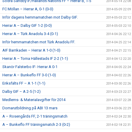
Södra Sandby IF/Hallands Nations FF – Herrar B, 1-5
2014-05-14 22:08
FC Möllan – Herrar A, 0-1 (0-0)
2014-05-09 22:09
Inför dagens hemmamatchen mot Dalby GIF.
2014-05-03 22:12
Herrar A – Dalby GIF 1-2 (0-0)
2014-05-03 22:10
Herrar A – Türk Anadolu 3-4 (0-1)
2014-04-26 22:12
Inför hemmamatchen mot Türk Anadolu FF.
2014-04-25 22:14
AIF Barrikaden – Herrar A 1-0 (1-0)
2014-04-21 22:15
Herrar A – Torna Hällestads IF 2-2 (1-1)
2014-04-12 22:20
Skanör Falsterbo IF- Herrar A 0-1
2014-04-05 22:24
Herrar A – Bunkeflo FF 3-0 (1-0)
2014-04-02 22:26
Eriksfälts FF – A 1-1 (1-1)
2014-03-30 22:26
Dalby GIF – A 2-5 (1-2)
2014-03-23 22:27
Medlems- & Materialavgifter för 2014
2014-03-07 22:28
Domarutbildning på ABI 13 mars
2014-03-06 22:29
A – Rosengårds FF, 2-1 träningsmatch
2014-02-24 22:30
A – Bunkeflo FF träningsmatch 2-3 (0-2)
2014-02-18 22:31