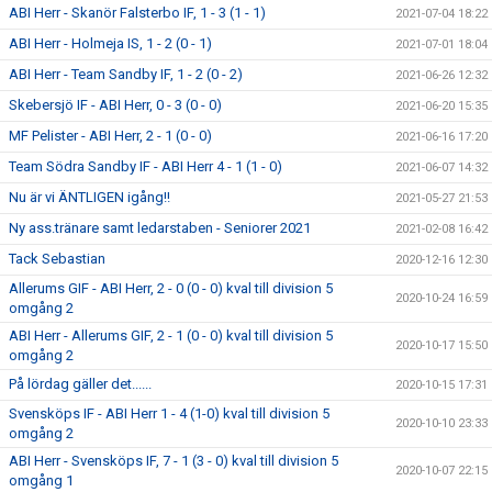
ABI Herr - Skanör Falsterbo IF, 1 - 3 (1 - 1)
2021-07-04 18:22
ABI Herr - Holmeja IS, 1 - 2 (0 - 1)
2021-07-01 18:04
ABI Herr - Team Sandby IF, 1 - 2 (0 - 2)
2021-06-26 12:32
Skebersjö IF - ABI Herr, 0 - 3 (0 - 0)
2021-06-20 15:35
MF Pelister - ABI Herr, 2 - 1 (0 - 0)
2021-06-16 17:20
Team Södra Sandby IF - ABI Herr 4 - 1 (1 - 0)
2021-06-07 14:32
Nu är vi ÄNTLIGEN igång!!
2021-05-27 21:53
Ny ass.tränare samt ledarstaben - Seniorer 2021
2021-02-08 16:42
Tack Sebastian
2020-12-16 12:30
Allerums GIF - ABI Herr, 2 - 0 (0 - 0) kval till division 5
2020-10-24 16:59
omgång 2
ABI Herr - Allerums GIF, 2 - 1 (0 - 0) kval till division 5
2020-10-17 15:50
omgång 2
På lördag gäller det......
2020-10-15 17:31
Svensköps IF - ABI Herr 1 - 4 (1-0) kval till division 5
2020-10-10 23:33
omgång 2
ABI Herr - Svensköps IF, 7 - 1 (3 - 0) kval till division 5
2020-10-07 22:15
omgång 1