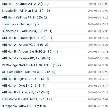
ABI Herr - Skurups AIF, 2 - 2 (1 - 2)
2019-08-14 19:03
Skegrie BK - ABI Herr B, 2 - 3 (1 - 3)
2019-08-13 19:09
ABI Herr - Vellinge FF, 1 - 5 (0 - 2)
2019-08-09 19:22
Träningsstart tisdag 23 juli.
2019-07-19 13:27
Skabersjö IF - ABI Herr A, 3 - 3 (2 - 1)
2019-06-23 14:36
ABI Herr B - Skabersjö IF, 1 - 2 (1 - 1)
2019-06-18 14:41
ABI Herr A - Ariana FC, 0 - 5 (0 - 2)
2019-06-16 16:28
ABI Herr B - Anderslövs BoIK, 2 - 3 (1 - 1)
2019-06-11 10:33
ABI Herr A - Skegrie BK, 1 - 3 (0 - 1)
2019-06-09 11:59
Västra Ingelstad IS - ABI Herr B, 3 - 5 (1 - 2)
2019-06-04 09:32
AIF Barrikaden - ABI Herr A, 3 - 2 (2 - 0)
2019-06-03 18:22
ABI Herr B - Bjärreds IF, 5 - 1 (3 - 1)
2019-06-03 18:17
ABI Herr A - Oxie SK, 2 - 3 (1 - 1)
2019-06-03 18:17
ABI Herr B - Bjärreds IF, 5 - 1 (3 - 1)
2019-05-28 13:11
Klagstorps IF - ABI Herr A, 3 - 1 (1 - 1)
2019-05-26 13:07
Bildspecial: Arlövs BI – Hyllie IK
2019-05-21 21:32