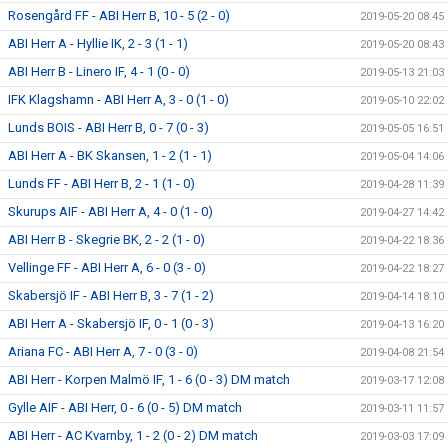
Rosengård FF - ABI Herr B, 10 - 5 (2 - 0)
2019-05-20 08:45
ABI Herr A - Hyllie IK, 2 - 3 (1 - 1)
2019-05-20 08:43
ABI Herr B - Linero IF, 4 - 1 (0 - 0)
2019-05-13 21:03
IFK Klagshamn - ABI Herr A, 3 - 0 (1 - 0)
2019-05-10 22:02
Lunds BOIS - ABI Herr B, 0 - 7 (0 - 3)
2019-05-05 16:51
ABI Herr A - BK Skansen, 1 - 2 (1 - 1)
2019-05-04 14:06
Lunds FF - ABI Herr B, 2 - 1 (1 - 0)
2019-04-28 11:39
Skurups AIF - ABI Herr A, 4 - 0 (1 - 0)
2019-04-27 14:42
ABI Herr B - Skegrie BK, 2 - 2 (1 - 0)
2019-04-22 18:36
Vellinge FF - ABI Herr A, 6 - 0 (3 - 0)
2019-04-22 18:27
Skabersjö IF - ABI Herr B, 3 - 7 (1 - 2)
2019-04-14 18:10
ABI Herr A - Skabersjö IF, 0 - 1 (0 - 3)
2019-04-13 16:20
Ariana FC - ABI Herr A, 7 - 0 (3 - 0)
2019-04-08 21:54
ABI Herr - Korpen Malmö IF, 1 - 6 (0 - 3) DM match
2019-03-17 12:08
Gylle AIF - ABI Herr, 0 - 6 (0 - 5) DM match
2019-03-11 11:57
ABI Herr - AC Kvarnby, 1 - 2 (0 - 2) DM match
2019-03-03 17:09