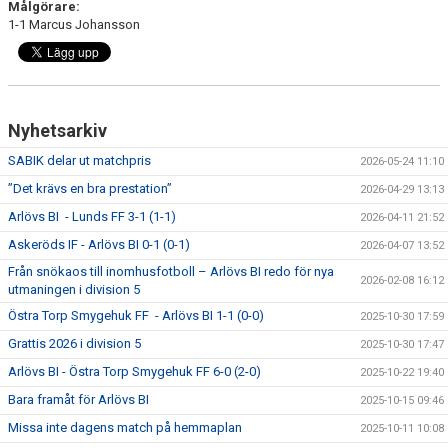
Målgörare:
1-1 Marcus Johansson
Nyhetsarkiv
SABIK delar ut matchpris
2026-05-24 11:10
”Det krävs en bra prestation”
2026-04-29 13:13
Arlövs BI - Lunds FF 3-1 (1-1)
2026-04-11 21:52
Askeröds IF - Arlövs BI 0-1 (0-1)
2026-04-07 13:52
Från snökaos till inomhusfotboll – Arlövs BI redo för nya
2026-02-08 16:12
utmaningen i division 5
Östra Torp Smygehuk FF - Arlövs BI 1-1 (0-0)
2025-10-30 17:59
Grattis 2026 i division 5
2025-10-30 17:47
Arlövs BI - Östra Torp Smygehuk FF 6-0 (2-0)
2025-10-22 19:40
Bara framåt för Arlövs BI
2025-10-15 09:46
Missa inte dagens match på hemmaplan
2025-10-11 10:08