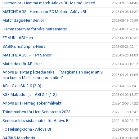
Herrsenior - Hemma match Arlövs BI - Malmö United
2023-09-15 14:45
MATCHDAGS - Herrsenior FC Möllan - Arlövs BI
2023-09-08 14:37
Matchdags-Herr Senior
2023-08-19 09:59
Hemmapremiär för våra herrseniorer
2023-08-11 20:16
FF VUK - ABI Herr
2023-06-03 10:37
SABIKs matchpris-Herrar
2023-05-26 22:11
MATCHDAGS!! - Herr Senior
2023-05-26 14:03
Matchdax för ABI Herr
2023-04-30 10:12
Arlövs BI siktar på tredje raka – ”Magkänslan säger att vi
2023-04-21 14:09
ska kunna få till en bra prestation”
ABI - Oxie SK 2-0 (2-0)
2023-04-15 21:41
KSF Makedonija - ABI 2-4 (1-2)
2023-04-09 13:27
Arlövs BI:s Herrlag söker målvakt!
2022-12-08 07:22
Tränarstaben för Herr Seniorerna 2023
2022-11-18 15:47
Seriespelets sista match för Arlövs BI!
2022-10-02 09:17
FC Helsingkrona - Arlövs BI
2022-09-03 19:40
SABIKS Matchpris
2022-08-28 18:38