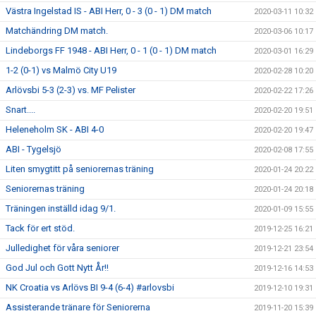
Västra Ingelstad IS - ABI Herr, 0 - 3 (0 - 1) DM match
2020-03-11 10:32
Matchändring DM match.
2020-03-06 10:17
Lindeborgs FF 1948 - ABI Herr, 0 - 1 (0 - 1) DM match
2020-03-01 16:29
1-2 (0-1) vs Malmö City U19
2020-02-28 10:20
Arlövsbi 5-3 (2-3) vs. MF Pelister
2020-02-22 17:26
Snart....
2020-02-20 19:51
Heleneholm SK - ABI 4-0
2020-02-20 19:47
ABI - Tygelsjö
2020-02-08 17:55
Liten smygtitt på seniorernas träning
2020-01-24 20:22
Seniorernas träning
2020-01-24 20:18
Träningen inställd idag 9/1.
2020-01-09 15:55
Tack för ert stöd.
2019-12-25 16:21
Julledighet för våra seniorer
2019-12-21 23:54
God Jul och Gott Nytt År!!
2019-12-16 14:53
NK Croatia vs Arlövs BI 9-4 (6-4) #arlovsbi
2019-12-10 19:31
Assisterande tränare för Seniorerna
2019-11-20 15:39