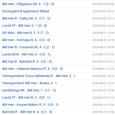
ABI Herr - Klågerups GIF, 6 - 1 (2 - 0)
2018-09-10 09:06
Söndagens B-lagsmatch flyttad
2018-09-07 09:37
ABI Herr B - Dalby GIF, 6 - 2 (1 - 2)
2018-09-04 12:15
Lunds FF - ABI Herr, 0 - 1 (0 - 0)
2018-09-02 10:59
GIF Nike - ABI Herr B, 5 - 3 (1 - 2)
2018-08-27 10:09
ABI Herr - Holmeija IS, 6 - 0 (3 - 0)
2018-08-26 12:18
ABI Herr B - Furulunds IK, 4 - 2 (2 - 1)
2018-08-21 09:09
Lunds BOIS - ABI Herr, 0 - 2 (0 - 1)
2018-08-19 21:32
ABI Herr B - Bjärreds IF, 4 - 0 (2 - 0)
2018-08-14 09:13
ABI Herr - Hallands Nations FF, 6 - 0 (2 - 0)
2018-08-11 13:55
Träningsmatch Torna Hällestads IF - ABI Herr, 4 - 1
2018-08-07 18:22
Träningsmatch ABI Herr - Ariana, 0 - 1
2018-08-01 16:05
Hardeberga BK - ABI Herr, 1 - 2 (1 - 2)
2018-06-21 16:08
Lunds FF - ABI Herr B, 2 - 4 (0 - 1)
2018-06-18 16:10
ABI Herr - Korpen Malmö IF, 3 - 3 (0 - 1)
2018-06-16 15:46
Bjärreds IF - ABI Herr B, 4 - 6 (1 - 4)
2018-06-10 15:46