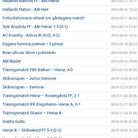
Hallands Nations FF - ABI Herrar
2015-05-17 15:11
Hallands Nation - ABI Herr
2015-05-16 10:02
Fotbollshörnans referat om gårdagens match!
2015-05-11 08:43
Türk Anadolu FF - ABI Herrar 1-5 (0-1)
2015-05-10 16:47
AC Kvarnby - Arlövs BI (0-0), 0-2)
2015-04-25 15:16
Dagens hemma premiär = 3 pinnar
2015-04-18 20:12
Brian utlovar show i premiären
2015-04-06 10:41
ABI Bladet
2015-03-16 14:03
Träningsmatch FBK Balkan – Herrar, 4-0
2015-01-16 20:50
Skånecupen – Junior-Seniorer
2014-12-23 20:53
Skånecupen – Seniorer
2014-12-23 20:51
Träningsmatch Herrar – Rosengårds FF, 2-1
2014-11-24 20:56
Träningsmatch IFK Klagshamn- Herrar A, 0-1
2014-11-17 20:57
Träningsmatch Skanör – Herrar A
2014-11-14 21:00
Grattis Gullin
2014-10-30 21:00
Herrar A – Skånekurd FF 3-4 (2-2)
2014-10-05 21:03