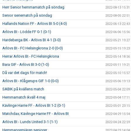
Herr Senior hemmamatch på söndag
2022-08-13 15:31
Senior seriematch på söndag
2022-08-05 22:51
Hallands Nation FF - Arlövs BI 5-0 (4-0)
2022-06-13 22:43
Arlövs BI - Lödde FF 0-1 (0-1)
2022-06-06 15:56
Hardeberga BK - Arlövs BI 4-1 (3-0)
2022-05-21 19:27
Arlövs BI - FC Helsingkrona 2-0 (0-0)
2022-05-15 19:23
Herrar Arlövs BI - FC Helsingkrona
2022-05-14 18:56
Bara GIF - Arlövs BI 3-0 (1-0)
2022-05-11 19:21
Då var det dags för match!
2022-05-10 15:57
Arlövs BI - Klågerups GIF 1-0 (0-0)
2022-05-06 19:13
SABIK på kvällens match
2022-05-04 22:09
Hemmamatch ikväll 4 maj
2022-05-04 17:11
Kävlinge Harrie FF - Arlövs BI 1-2 (0-1)
2022-05-01 23:15
Matchdax; Kävlinge Harrie FF - Arlövs BI
2022-04-29 15:54
Arlövs BI - Lunds United 3-1 (1-1)
2022-04-24 22:59
Hemmapremiären seniorer
2022-04-23 14:04