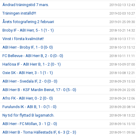
Ändrad träningstid 7 mars.
2019-02-13 12:43
Träningen inställd!!!
2019-02-03 10:27
Årets fotografering 2 februari
2019-01-25 09:30
Broby IF - ABI Herr, 5 - 1 (1 - 1)
2018-10-21 14:32
Vinst i första kvalmötet!
2018-10-13 17:11
ABI Herr - Broby IF, 1 - 0 (0- 0)
2018-10-13 15:12
FC Bellevue - ABI Herr B, 2 - 0 (0 - 0)
2018-10-11 11:11
Harlösa IF - ABI Herr B, 1 - 2 (0 - 1)
2018-10-09 07:00
Oxie SK - ABI Herr, 3 - 1 (1 - 1)
2018-10-08 12:21
ABI Herr - Svedala IF, 2 - 0 (0 - 0)
2018-09-29 15:53
ABI Herr B - KSF Mardin Beirut, 17 - 0 (5 - 0)
2018-09-24 22:05
Afro FK - ABI Herr, 0 - 2 (0 - 0)
2018-09-24 12:06
Furulunds IK - ABI B, 1 - 0 (1 - 0)
2018-09-20 08:14
Ny tid för flyttad B lagsmatch.
2018-09-18 13:22
ABI Herr - FC Möllan, 3 - 1 (2 - 0)
2018-09-16 15:10
ABI Herr B - Torna Hällestads IF, 6 - 3 (2 - 3)
2018-09-11 09:56