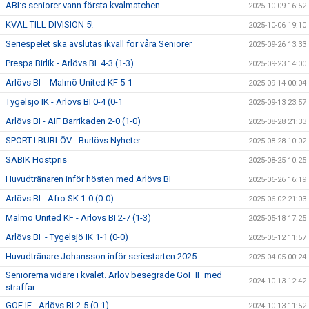
ABI:s seniorer vann första kvalmatchen
2025-10-09 16:52
KVAL TILL DIVISION 5!
2025-10-06 19:10
Seriespelet ska avslutas ikväll för våra Seniorer
2025-09-26 13:33
Prespa Birlik - Arlövs BI 4-3 (1-3)
2025-09-23 14:00
Arlövs BI - Malmö United KF 5-1
2025-09-14 00:04
Tygelsjö IK - Arlövs BI 0-4 (0-1
2025-09-13 23:57
Arlövs BI - AIF Barrikaden 2-0 (1-0)
2025-08-28 21:33
SPORT I BURLÖV - Burlövs Nyheter
2025-08-28 10:02
SABIK Höstpris
2025-08-25 10:25
Huvudtränaren inför hösten med Arlövs BI
2025-06-26 16:19
Arlövs BI - Afro SK 1-0 (0-0)
2025-06-02 21:03
Malmö United KF - Arlövs BI 2-7 (1-3)
2025-05-18 17:25
Arlövs BI - Tygelsjö IK 1-1 (0-0)
2025-05-12 11:57
Huvudtränare Johansson inför seriestarten 2025.
2025-04-05 00:24
Seniorerna vidare i kvalet. Arlöv besegrade GoF IF med
2024-10-13 12:42
straffar
GOF IF - Arlövs BI 2-5 (0-1)
2024-10-13 11:52