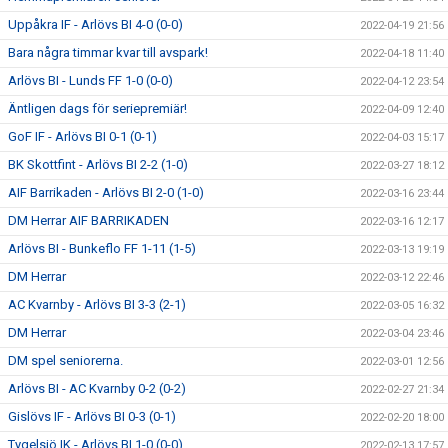
Uppåkra IF - Arlövs BI 4-0 (0-0)
2022-04-19 21:56
Bara några timmar kvar till avspark!
2022-04-18 11:40
Arlövs BI - Lunds FF 1-0 (0-0)
2022-04-12 23:54
Äntligen dags för seriepremiär!
2022-04-09 12:40
GoF IF - Arlövs BI 0-1 (0-1)
2022-04-03 15:17
BK Skottfint - Arlövs BI 2-2 (1-0)
2022-03-27 18:12
AIF Barrikaden - Arlövs BI 2-0 (1-0)
2022-03-16 23:44
DM Herrar AIF BARRIKADEN
2022-03-16 12:17
Arlövs BI - Bunkeflo FF 1-11 (1-5)
2022-03-13 19:19
DM Herrar
2022-03-12 22:46
AC Kvarnby - Arlövs BI 3-3 (2-1)
2022-03-05 16:32
DM Herrar
2022-03-04 23:46
DM spel seniorerna.
2022-03-01 12:56
Arlövs BI - AC Kvarnby 0-2 (0-2)
2022-02-27 21:34
Gislövs IF - Arlövs BI 0-3 (0-1)
2022-02-20 18:00
Tygelsjö IK - Arlövs BI 1-0 (0-0)
2022-02-13 17:57