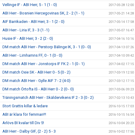
Vellinge IF - ABI Herr, 5 - 1 (1 - 0)
2017-05-28 12:00
ABI Herr - Bosnien Hercegovinas SK, 2 - 2 (1 - 1)
2017-05-21 14:28
AIF Barrikaden - ABI Herr, 3 - 1 (2 - 0)
2017-05-14 17:58
ABI Herr - Liria IF, 3 - 3 (1 -1)
2017-05-07 16:47
Husie IF - ABI Herr, 3 - 2 (2 - 0)
2017-04-16 10:16
DM match ABI Herr - Perstorp Bälinge IK, 3 - 1 (0 - 0)
2017-04-13 07:26
ABI Herr - Limhamns FF, 0 - 1 (0 - 0)
2017-04-10 09:42
DM match ABI Herr - Jonstorps IF FK 2 - 1 (0 - 1)
2017-04-02 17:15
DM match Oxie SK - ABI Herr 0 - 5 (0 - 2)
2017-03-19 12:50
DM match ABI Herr - Gylle AIF 7 - 2 (4-0)
2017-03-12 17:15
DM match Örtofta IS - ABI Herr 0 - 2 (0 - 0)
2017-03-06 09:23
Träningsmatch ABI Herr - Skäldervikens IF 2 - 3 (0 - 2)
2017-02-13 10:43
Stort Grattis killar & ledare
2016-10-15 17:03
ABI är klara för femman!!!
2016-10-15 16:54
Arlövs BI kvalar till Div 5!
2016-10-04 20:23
ABI Herr - Dalby GIF, (2 - 2) 5 - 3
2016-10-02 17:56