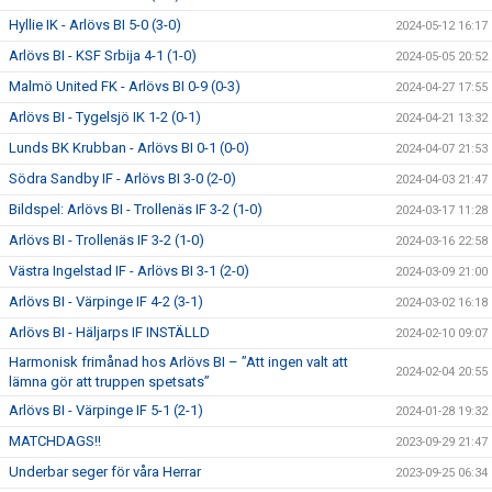
Hyllie IK - Arlövs BI 5-0 (3-0)
2024-05-12 16:17
Arlövs BI - KSF Srbija 4-1 (1-0)
2024-05-05 20:52
Malmö United FK - Arlövs BI 0-9 (0-3)
2024-04-27 17:55
Arlövs BI - Tygelsjö IK 1-2 (0-1)
2024-04-21 13:32
Lunds BK Krubban - Arlövs BI 0-1 (0-0)
2024-04-07 21:53
Södra Sandby IF - Arlövs BI 3-0 (2-0)
2024-04-03 21:47
Bildspel: Arlövs BI - Trollenäs IF 3-2 (1-0)
2024-03-17 11:28
Arlövs BI - Trollenäs IF 3-2 (1-0)
2024-03-16 22:58
Västra Ingelstad IF - Arlövs BI 3-1 (2-0)
2024-03-09 21:00
Arlövs BI - Värpinge IF 4-2 (3-1)
2024-03-02 16:18
Arlövs BI - Häljarps IF INSTÄLLD
2024-02-10 09:07
Harmonisk frimånad hos Arlövs BI – ”Att ingen valt att
2024-02-04 20:55
lämna gör att truppen spetsats”
Arlövs BI - Värpinge IF 5-1 (2-1)
2024-01-28 19:32
MATCHDAGS!!
2023-09-29 21:47
Underbar seger för våra Herrar
2023-09-25 06:34