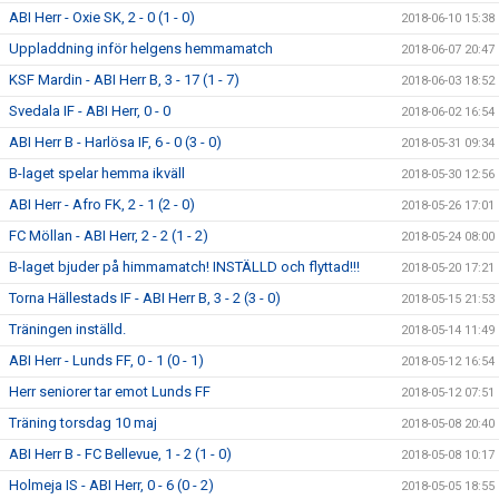
ABI Herr - Oxie SK, 2 - 0 (1 - 0)
2018-06-10 15:38
Uppladdning inför helgens hemmamatch
2018-06-07 20:47
KSF Mardin - ABI Herr B, 3 - 17 (1 - 7)
2018-06-03 18:52
Svedala IF - ABI Herr, 0 - 0
2018-06-02 16:54
ABI Herr B - Harlösa IF, 6 - 0 (3 - 0)
2018-05-31 09:34
B-laget spelar hemma ikväll
2018-05-30 12:56
ABI Herr - Afro FK, 2 - 1 (2 - 0)
2018-05-26 17:01
FC Möllan - ABI Herr, 2 - 2 (1 - 2)
2018-05-24 08:00
B-laget bjuder på himmamatch! INSTÄLLD och flyttad!!!
2018-05-20 17:21
Torna Hällestads IF - ABI Herr B, 3 - 2 (3 - 0)
2018-05-15 21:53
Träningen inställd.
2018-05-14 11:49
ABI Herr - Lunds FF, 0 - 1 (0 - 1)
2018-05-12 16:54
Herr seniorer tar emot Lunds FF
2018-05-12 07:51
Träning torsdag 10 maj
2018-05-08 20:40
ABI Herr B - FC Bellevue, 1 - 2 (1 - 0)
2018-05-08 10:17
Holmeja IS - ABI Herr, 0 - 6 (0 - 2)
2018-05-05 18:55