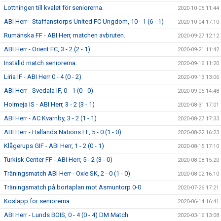
Lottningen till kvalet för seniorerna.
2020-10-05 11:44
ABI Herr - Staffanstorps United FC Ungdom, 10 - 1 (6 - 1)
2020-10-04 17:10
Rumänska FF - ABI Herr, matchen avbruten.
2020-09-27 12:12
ABI Herr - Orient FC, 3 - 2 (2 - 1)
2020-09-21 11:42
Inställd match seniorerna.
2020-09-16 11:20
Liria IF - ABI Herr 0 - 4 (0 - 2)
2020-09-13 13:06
ABI Herr - Svedala IF, 0 - 1 (0 - 0)
2020-09-05 14:48
Holmeja IS - ABI Herr, 3 - 2 (3 - 1)
2020-08-31 17:01
ABI Herr - AC Kvarnby, 3 - 2 (1 - 1)
2020-08-27 17:33
ABI Herr - Hallands Nations FF, 5 - 0 (1 - 0)
2020-08-22 16:23
Klågerups GIF - ABI Herr, 1 - 2 (0 - 1)
2020-08-15 17:10
Turkisk Center FF - ABI Herr, 5 - 2 (3 - 0)
2020-08-08 15:20
Träningsmatch ABI Herr - Oxie SK, 2 - 0 (1 - 0)
2020-08-02 16:10
Träningsmatch på bortaplan mot Asmuntorp 0-0
2020-07-26 17:21
Kosläpp för seniorerna..........
2020-06-14 16:41
ABI Herr - Lunds BOIS, 0 - 4 (0 - 4) DM Match
2020-03-16 13:08