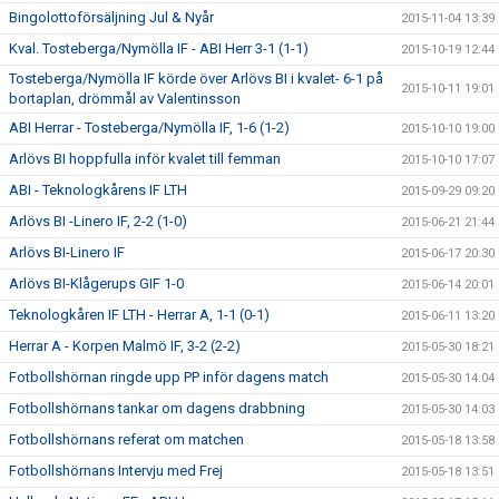
Bingolottoförsäljning Jul & Nyår
2015-11-04 13:39
Kval. Tosteberga/Nymölla IF - ABI Herr 3-1 (1-1)
2015-10-19 12:44
Tosteberga/Nymölla IF körde över Arlövs BI i kvalet- 6-1 på
2015-10-11 19:01
bortaplan, drömmål av Valentinsson
ABI Herrar - Tosteberga/Nymölla IF, 1-6 (1-2)
2015-10-10 19:00
Arlövs BI hoppfulla inför kvalet till femman
2015-10-10 17:07
ABI - Teknologkårens IF LTH
2015-09-29 09:20
Arlövs BI -Linero IF, 2-2 (1-0)
2015-06-21 21:44
Arlövs BI-Linero IF
2015-06-17 20:30
Arlövs BI-Klågerups GIF 1-0
2015-06-14 20:01
Teknologkåren IF LTH - Herrar A, 1-1 (0-1)
2015-06-11 13:20
Herrar A - Korpen Malmö IF, 3-2 (2-2)
2015-05-30 18:21
Fotbollshörnan ringde upp PP inför dagens match
2015-05-30 14:04
Fotbollshörnans tankar om dagens drabbning
2015-05-30 14:03
Fotbollshörnans referat om matchen
2015-05-18 13:58
Fotbollshörnans Intervju med Frej
2015-05-18 13:51