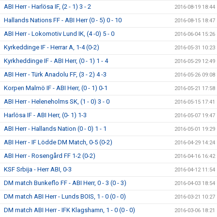
ABI Herr - Harlösa IF, (2 - 1) 3 - 2
2016-08-19 18:44
Hallands Nations FF - ABI Herr (0 - 5) 0 - 10
2016-08-15 18:47
ABI Herr - Lokomotiv Lund IK, (4 -0) 5 - 0
2016-06-04 15:26
Kyrkeddinge IF - Herrar A, 1-4 (0-2)
2016-05-31 10:23
Kyrkheddinge IF - ABI Herr, (0 - 1) 1 - 4
2016-05-29 12:49
ABI Herr - Türk Anadolu FF, (3 - 2) 4 -3
2016-05-26 09:08
Korpen Malmö IF - ABI Herr, (0 - 1) 0-1
2016-05-21 17:58
ABI Herr - Heleneholms SK, (1 - 0) 3 - 0
2016-05-15 17:41
Harlösa IF - ABI Herr, (0- 1) 1-3
2016-05-07 19:47
ABI Herr - Hallands Nation (0 - 0) 1 - 1
2016-05-01 19:29
ABI Herr - IF Lödde DM Match, 0-5 (0-2)
2016-04-29 14:24
ABI Herr - Rosengård FF 1-2 (0-2)
2016-04-16 16:42
KSF Srbija - Herr ABI, 0-3
2016-04-12 11:54
DM match Bunkeflo FF - ABI Herr, 0 - 3 (0 - 3)
2016-04-03 18:54
DM match ABI Herr - Lunds BOIS, 1 - 0 (0 - 0)
2016-03-21 10:27
DM match ABI Herr - IFK Klagshamn, 1 - 0 (0 - 0)
2016-03-06 18:21