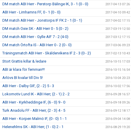
DM match ABI Herr - Perstorp Bälinge IK, 3 - 1 (0 - 0)
2017-04-13 07:26
ABI Herr - Limhamns FF, 0 - 1 (0 - 0)
2017-04-10 09:42
DM match ABI Herr - Jonstorps IF FK 2 - 1 (0 - 1)
2017-04-02 17:15
DM match Oxie SK - ABI Herr 0 - 5 (0 - 2)
2017-03-19 12:50
DM match ABI Herr - Gylle AIF 7 - 2 (4-0)
2017-03-12 17:15
DM match Örtofta IS - ABI Herr 0 - 2 (0 - 0)
2017-03-06 09:23
Träningsmatch ABI Herr - Skäldervikens IF 2 - 3 (0 - 2)
2017-02-13 10:43
Stort Grattis killar & ledare
2016-10-15 17:03
ABI är klara för femman!!!
2016-10-15 16:54
Arlövs BI kvalar till Div 5!
2016-10-04 20:23
ABI Herr - Dalby GIF, (2 - 2) 5 - 3
2016-10-02 17:56
Lokomotiv Lund IK - ABI Herr, (2 - 1) 2 - 2
2016-09-28 16:57
ABI Herr - Kyrkheddinge IF, (6 - 0) 9 - 0
2016-09-18 09:26
Turk Anadolu FF - ABI Herr, (2 - 3) 4 - 5
2016-09-12 18:17
ABI Herr - Korpen Malmö IF, (0 - 0) 1 - 1
2016-09-04 14:08
Helenehlms SK - ABI Herr, (1 - 0) 2 - 1
2016-08-29 19:20