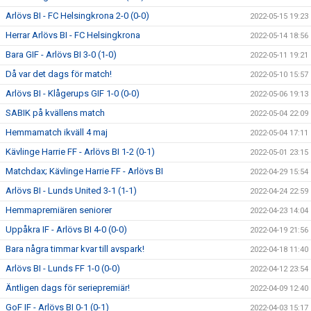
Arlövs BI - FC Helsingkrona 2-0 (0-0)
2022-05-15 19:23
Herrar Arlövs BI - FC Helsingkrona
2022-05-14 18:56
Bara GIF - Arlövs BI 3-0 (1-0)
2022-05-11 19:21
Då var det dags för match!
2022-05-10 15:57
Arlövs BI - Klågerups GIF 1-0 (0-0)
2022-05-06 19:13
SABIK på kvällens match
2022-05-04 22:09
Hemmamatch ikväll 4 maj
2022-05-04 17:11
Kävlinge Harrie FF - Arlövs BI 1-2 (0-1)
2022-05-01 23:15
Matchdax; Kävlinge Harrie FF - Arlövs BI
2022-04-29 15:54
Arlövs BI - Lunds United 3-1 (1-1)
2022-04-24 22:59
Hemmapremiären seniorer
2022-04-23 14:04
Uppåkra IF - Arlövs BI 4-0 (0-0)
2022-04-19 21:56
Bara några timmar kvar till avspark!
2022-04-18 11:40
Arlövs BI - Lunds FF 1-0 (0-0)
2022-04-12 23:54
Äntligen dags för seriepremiär!
2022-04-09 12:40
GoF IF - Arlövs BI 0-1 (0-1)
2022-04-03 15:17