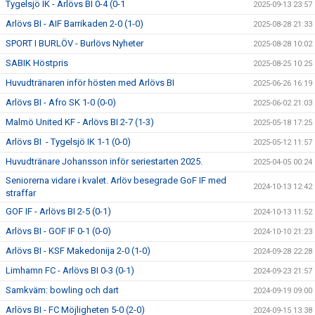
Tygelsjö IK - Arlövs BI 0-4 (0-1
2025-09-13 23:57
Arlövs BI - AIF Barrikaden 2-0 (1-0)
2025-08-28 21:33
SPORT I BURLÖV - Burlövs Nyheter
2025-08-28 10:02
SABIK Höstpris
2025-08-25 10:25
Huvudtränaren inför hösten med Arlövs BI
2025-06-26 16:19
Arlövs BI - Afro SK 1-0 (0-0)
2025-06-02 21:03
Malmö United KF - Arlövs BI 2-7 (1-3)
2025-05-18 17:25
Arlövs BI - Tygelsjö IK 1-1 (0-0)
2025-05-12 11:57
Huvudtränare Johansson inför seriestarten 2025.
2025-04-05 00:24
Seniorerna vidare i kvalet. Arlöv besegrade GoF IF med
2024-10-13 12:42
straffar
GOF IF - Arlövs BI 2-5 (0-1)
2024-10-13 11:52
Arlövs BI - GOF IF 0-1 (0-0)
2024-10-10 21:23
Arlövs BI - KSF Makedonija 2-0 (1-0)
2024-09-28 22:28
Limhamn FC - Arlövs BI 0-3 (0-1)
2024-09-23 21:57
Samkväm: bowling och dart
2024-09-19 09:00
Arlövs BI - FC Möjligheten 5-0 (2-0)
2024-09-15 13:38