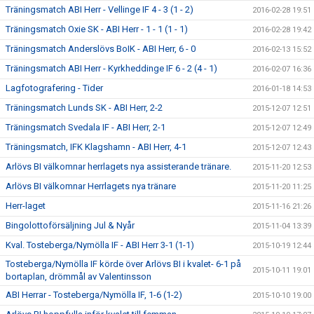
Träningsmatch ABI Herr - Vellinge IF 4 - 3 (1 - 2)
2016-02-28 19:51
Träningsmatch Oxie SK - ABI Herr - 1 - 1 (1 - 1)
2016-02-28 19:42
Träningsmatch Anderslövs BoIK - ABI Herr, 6 - 0
2016-02-13 15:52
Träningsmatch ABI Herr - Kyrkheddinge IF 6 - 2 (4 - 1)
2016-02-07 16:36
Lagfotografering - Tider
2016-01-18 14:53
Träningsmatch Lunds SK - ABI Herr, 2-2
2015-12-07 12:51
Träningsmatch Svedala IF - ABI Herr, 2-1
2015-12-07 12:49
Träningsmatch, IFK Klagshamn - ABI Herr, 4-1
2015-12-07 12:43
Arlövs BI välkomnar herrlagets nya assisterande tränare.
2015-11-20 12:53
Arlövs BI välkomnar Herrlagets nya tränare
2015-11-20 11:25
Herr-laget
2015-11-16 21:26
Bingolottoförsäljning Jul & Nyår
2015-11-04 13:39
Kval. Tosteberga/Nymölla IF - ABI Herr 3-1 (1-1)
2015-10-19 12:44
Tosteberga/Nymölla IF körde över Arlövs BI i kvalet- 6-1 på
2015-10-11 19:01
bortaplan, drömmål av Valentinsson
ABI Herrar - Tosteberga/Nymölla IF, 1-6 (1-2)
2015-10-10 19:00