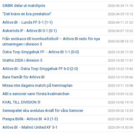
SABIK delar ut matchpris
2026-05-24 11:10
”Det krävs en bra prestation”
2026-04-29 13:13
Arlövs BI - Lunds FF 3-1 (1-1)
2026-04-11 21:52
Askeröds IF - Arlövs BI 0-1 (0-1)
2026-04-07 13:52
Från snökaos till inomhusfotboll – Arlövs BI redo för nya
2026-02-08 16:12
utmaningen i division 5
Östra Torp Smygehuk FF - Arlövs BI 1-1 (0-0)
2025-10-30 17:59
Grattis 2026 i division 5
2025-10-30 17:47
Arlövs BI - Östra Torp Smygehuk FF 6-0 (2-0)
2025-10-22 19:40
Bara framåt för Arlövs BI
2025-10-15 09:46
Missa inte dagens match på hemmaplan
2025-10-11 10:08
ABI:s seniorer vann första kvalmatchen
2025-10-09 16:52
KVAL TILL DIVISION 5!
2025-10-06 19:10
Seriespelet ska avslutas ikväll för våra Seniorer
2025-09-26 13:33
Prespa Birlik - Arlövs BI 4-3 (1-3)
2025-09-23 14:00
Arlövs BI - Malmö United KF 5-1
2025-09-14 00:04