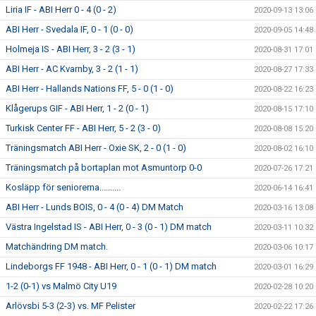
Liria IF - ABI Herr 0 - 4 (0 - 2)
2020-09-13 13:06
ABI Herr - Svedala IF, 0 - 1 (0 - 0)
2020-09-05 14:48
Holmeja IS - ABI Herr, 3 - 2 (3 - 1)
2020-08-31 17:01
ABI Herr - AC Kvarnby, 3 - 2 (1 - 1)
2020-08-27 17:33
ABI Herr - Hallands Nations FF, 5 - 0 (1 - 0)
2020-08-22 16:23
Klågerups GIF - ABI Herr, 1 - 2 (0 - 1)
2020-08-15 17:10
Turkisk Center FF - ABI Herr, 5 - 2 (3 - 0)
2020-08-08 15:20
Träningsmatch ABI Herr - Oxie SK, 2 - 0 (1 - 0)
2020-08-02 16:10
Träningsmatch på bortaplan mot Asmuntorp 0-0
2020-07-26 17:21
Kosläpp för seniorerna..........
2020-06-14 16:41
ABI Herr - Lunds BOIS, 0 - 4 (0 - 4) DM Match
2020-03-16 13:08
Västra Ingelstad IS - ABI Herr, 0 - 3 (0 - 1) DM match
2020-03-11 10:32
Matchändring DM match.
2020-03-06 10:17
Lindeborgs FF 1948 - ABI Herr, 0 - 1 (0 - 1) DM match
2020-03-01 16:29
1-2 (0-1) vs Malmö City U19
2020-02-28 10:20
Arlövsbi 5-3 (2-3) vs. MF Pelister
2020-02-22 17:26