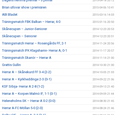
Dagens hemma premiär = 3 pinnar
2015-04-18 20:12
Brian utlovar show i premiären
2015-04-06 10:41
ABI Bladet
2015-03-16 14:03
Träningsmatch FBK Balkan – Herrar, 4-0
2015-01-16 20:50
Skånecupen – Junior-Seniorer
2014-12-23 20:53
Skånecupen – Seniorer
2014-12-23 20:51
Träningsmatch Herrar – Rosengårds FF, 2-1
2014-11-24 20:56
Träningsmatch IFK Klagshamn- Herrar A, 0-1
2014-11-17 20:57
Träningsmatch Skanör – Herrar A
2014-11-14 21:00
Grattis Gullin
2014-10-30 21:00
Herrar A – Skånekurd FF 3-4 (2-2)
2014-10-05 21:03
Herrar A – Kyrkheddinge 2-3 (0-1)
2014-09-22 21:06
KSF Srbija- Herrar A 2-8 (1-2)
2014-09-13 21:40
Herrar A – Korpen Malmö IF, 1-1 (0-1)
2014-09-09 21:44
Heleneholms SK – Herrar A 0-2 (0-0)
2014-08-30 21:45
Herrar A-FC Möllan 5-0 (2-0)
2014-08-24 21:46