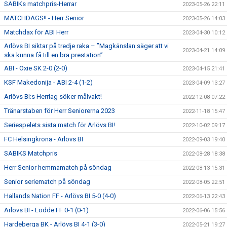
SABIKs matchpris-Herrar
2023-05-26 22:11
MATCHDAGS!! - Herr Senior
2023-05-26 14:03
Matchdax för ABI Herr
2023-04-30 10:12
Arlövs BI siktar på tredje raka – ”Magkänslan säger att vi
2023-04-21 14:09
ska kunna få till en bra prestation”
ABI - Oxie SK 2-0 (2-0)
2023-04-15 21:41
KSF Makedonija - ABI 2-4 (1-2)
2023-04-09 13:27
Arlövs BI:s Herrlag söker målvakt!
2022-12-08 07:22
Tränarstaben för Herr Seniorerna 2023
2022-11-18 15:47
Seriespelets sista match för Arlövs BI!
2022-10-02 09:17
FC Helsingkrona - Arlövs BI
2022-09-03 19:40
SABIKS Matchpris
2022-08-28 18:38
Herr Senior hemmamatch på söndag
2022-08-13 15:31
Senior seriematch på söndag
2022-08-05 22:51
Hallands Nation FF - Arlövs BI 5-0 (4-0)
2022-06-13 22:43
Arlövs BI - Lödde FF 0-1 (0-1)
2022-06-06 15:56
Hardeberga BK - Arlövs BI 4-1 (3-0)
2022-05-21 19:27