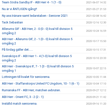
Team Södra Sandby IF - ABI Herr 4 - 1 (1 - 0)
2021-06-07 14:32
Nu är vi ÄNTLIGEN igång!!
2021-05-27 21:53
Ny ass.tränare samt ledarstaben - Seniorer 2021
2021-02-08 16:42
Tack Sebastian
2020-12-16 12:30
Allerums GIF - ABI Herr, 2 - 0 (0 - 0) kval till division 5
2020-10-24 16:59
omgång 2
ABI Herr - Allerums GIF, 2 - 1 (0 - 0) kval till division 5
2020-10-17 15:50
omgång 2
På lördag gäller det......
2020-10-15 17:31
Svensköps IF - ABI Herr 1 - 4 (1-0) kval till division 5
2020-10-10 23:33
omgång 2
ABI Herr - Svensköps IF, 7 - 1 (3 - 0) kval till division 5
2020-10-07 22:15
omgång 1
Lottningen till kvalet för seniorerna.
2020-10-05 11:44
ABI Herr - Staffanstorps United FC Ungdom, 10 - 1 (6 - 1)
2020-10-04 17:10
Rumänska FF - ABI Herr, matchen avbruten.
2020-09-27 12:12
ABI Herr - Orient FC, 3 - 2 (2 - 1)
2020-09-21 11:42
Inställd match seniorerna.
2020-09-16 11:20