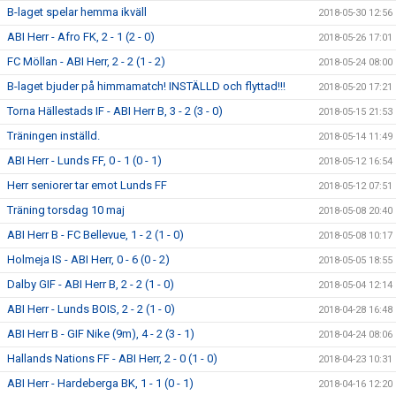
B-laget spelar hemma ikväll
2018-05-30 12:56
ABI Herr - Afro FK, 2 - 1 (2 - 0)
2018-05-26 17:01
FC Möllan - ABI Herr, 2 - 2 (1 - 2)
2018-05-24 08:00
B-laget bjuder på himmamatch! INSTÄLLD och flyttad!!!
2018-05-20 17:21
Torna Hällestads IF - ABI Herr B, 3 - 2 (3 - 0)
2018-05-15 21:53
Träningen inställd.
2018-05-14 11:49
ABI Herr - Lunds FF, 0 - 1 (0 - 1)
2018-05-12 16:54
Herr seniorer tar emot Lunds FF
2018-05-12 07:51
Träning torsdag 10 maj
2018-05-08 20:40
ABI Herr B - FC Bellevue, 1 - 2 (1 - 0)
2018-05-08 10:17
Holmeja IS - ABI Herr, 0 - 6 (0 - 2)
2018-05-05 18:55
Dalby GIF - ABI Herr B, 2 - 2 (1 - 0)
2018-05-04 12:14
ABI Herr - Lunds BOIS, 2 - 2 (1 - 0)
2018-04-28 16:48
ABI Herr B - GIF Nike (9m), 4 - 2 (3 - 1)
2018-04-24 08:06
Hallands Nations FF - ABI Herr, 2 - 0 (1 - 0)
2018-04-23 10:31
ABI Herr - Hardeberga BK, 1 - 1 (0 - 1)
2018-04-16 12:20