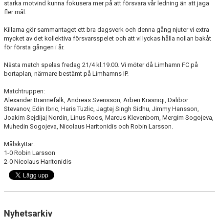
starka motvind kunna fokusera mer på att försvara vår ledning än att jaga
fler mål.
Killarna gör sammantaget ett bra dagsverk och denna gång njuter vi extra
mycket av det kollektiva försvarsspelet och att vi lyckas hålla nollan bakåt
för första gången i år.
Nästa match spelas fredag 21/4 kl.19.00. Vi möter då Limhamn FC på
bortaplan, närmare bestämt på Limhamns IP.
Matchtruppen:
Alexander Brannefalk, Andreas Svensson, Arben Krasniqi, Dalibor
Stevanov, Edin Ibric, Haris Tuzlic, Jagtej Singh Sidhu, Jimmy Hansson,
Joakim Sejdijaj Nordin, Linus Roos, Marcus Klevenborn, Mergim Sogojeva,
Muhedin Sogojeva, Nicolaus Haritonidis och Robin Larsson.
Målskyttar:
1-0 Robin Larsson
2-0 Nicolaus Haritonidis
Nyhetsarkiv