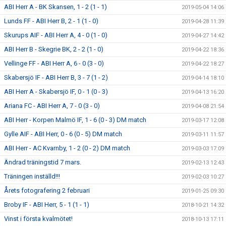
ABI Herr A - BK Skansen, 1 - 2 (1 - 1)
2019-05-04 14:06
Lunds FF - ABI Herr B, 2 - 1 (1 - 0)
2019-04-28 11:39
Skurups AIF - ABI Herr A, 4 - 0 (1 - 0)
2019-04-27 14:42
ABI Herr B - Skegrie BK, 2 - 2 (1 - 0)
2019-04-22 18:36
Vellinge FF - ABI Herr A, 6 - 0 (3 - 0)
2019-04-22 18:27
Skabersjö IF - ABI Herr B, 3 - 7 (1 - 2)
2019-04-14 18:10
ABI Herr A - Skabersjö IF, 0 - 1 (0 - 3)
2019-04-13 16:20
Ariana FC - ABI Herr A, 7 - 0 (3 - 0)
2019-04-08 21:54
ABI Herr - Korpen Malmö IF, 1 - 6 (0 - 3) DM match
2019-03-17 12:08
Gylle AIF - ABI Herr, 0 - 6 (0 - 5) DM match
2019-03-11 11:57
ABI Herr - AC Kvarnby, 1 - 2 (0 - 2) DM match
2019-03-03 17:09
Ändrad träningstid 7 mars.
2019-02-13 12:43
Träningen inställd!!!
2019-02-03 10:27
Årets fotografering 2 februari
2019-01-25 09:30
Broby IF - ABI Herr, 5 - 1 (1 - 1)
2018-10-21 14:32
Vinst i första kvalmötet!
2018-10-13 17:11