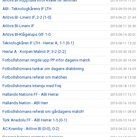
Arlövs BI hoppfulla inför kvalet till femman
2015-10-10 17:07
ABI - Teknologkårens IF LTH
2015-09-29 09:20
Arlövs BI -Linero IF, 2-2 (1-0)
2015-06-21 21:44
Arlövs BI-Linero IF
2015-06-17 20:30
Arlövs BI-Klågerups GIF 1-0
2015-06-14 20:01
Teknologkåren IF LTH - Herrar A, 1-1 (0-1)
2015-06-11 13:20
Herrar A - Korpen Malmö IF, 3-2 (2-2)
2015-05-30 18:21
Fotbollshörnan ringde upp PP inför dagens match
2015-05-30 14:04
Fotbollshörnans tankar om dagens drabbning
2015-05-30 14:03
Fotbollshörnans referat om matchen
2015-05-18 13:58
Fotbollshörnans Intervju med Frej
2015-05-18 13:51
Hallands Nations FF - ABI Herrar
2015-05-17 15:11
Hallands Nation - ABI Herr
2015-05-16 10:02
Fotbollshörnans referat om gårdagens match!
2015-05-11 08:43
Türk Anadolu FF - ABI Herrar 1-5 (0-1)
2015-05-10 16:47
AC Kvarnby - Arlövs BI (0-0), 0-2)
2015-04-25 15:16