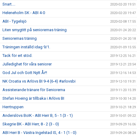
Snart....
2020-02-20 19:51
Heleneholm SK - ABI 4-0
2020-02-20 19:47
ABI - Tygelsjö
2020-02-08 17:55
Liten smygtitt på seniorernas träning
2020-01-24 20:22
Seniorernas träning
2020-01-24 20:18
Träningen inställd idag 9/1.
2020-01-09 15:55
Tack för ert stöd.
2019-12-25 16:21
Julledighet för våra seniorer
2019-12-21 23:54
God Jul och Gott Nytt År!!
2019-12-16 14:53
NK Croatia vs Arlövs BI 9-4 (6-4) #arlovsbi
2019-12-10 19:31
Assisterande tränare för Seniorerna
2019-11-20 15:39
Stefan Hoeing är tillbaka i Arlövs BI
2019-10-30 14:20
Herrtruppen
2019-10-21 18:29
Anderslövs BoIK - ABI Herr B, 5 - 1 (3 - 1)
2019-10-01 09:22
Skegrie BK - ABI Herr, 8 - 2 (3 - 0)
2019-09-29 16:06
ABI Herr B - Västra Ingelstad IS, 4 - 1 (1 - 0)
2019-09-24 08:24