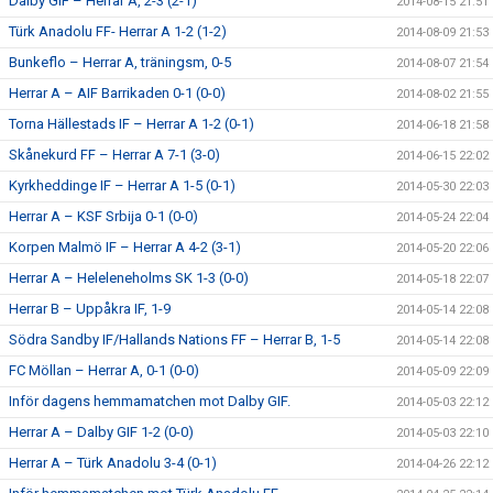
Dalby GIF – Herrar A, 2-3 (2-1)
2014-08-15 21:51
Türk Anadolu FF- Herrar A 1-2 (1-2)
2014-08-09 21:53
Bunkeflo – Herrar A, träningsm, 0-5
2014-08-07 21:54
Herrar A – AIF Barrikaden 0-1 (0-0)
2014-08-02 21:55
Torna Hällestads IF – Herrar A 1-2 (0-1)
2014-06-18 21:58
Skånekurd FF – Herrar A 7-1 (3-0)
2014-06-15 22:02
Kyrkheddinge IF – Herrar A 1-5 (0-1)
2014-05-30 22:03
Herrar A – KSF Srbija 0-1 (0-0)
2014-05-24 22:04
Korpen Malmö IF – Herrar A 4-2 (3-1)
2014-05-20 22:06
Herrar A – Heleleneholms SK 1-3 (0-0)
2014-05-18 22:07
Herrar B – Uppåkra IF, 1-9
2014-05-14 22:08
Södra Sandby IF/Hallands Nations FF – Herrar B, 1-5
2014-05-14 22:08
FC Möllan – Herrar A, 0-1 (0-0)
2014-05-09 22:09
Inför dagens hemmamatchen mot Dalby GIF.
2014-05-03 22:12
Herrar A – Dalby GIF 1-2 (0-0)
2014-05-03 22:10
Herrar A – Türk Anadolu 3-4 (0-1)
2014-04-26 22:12