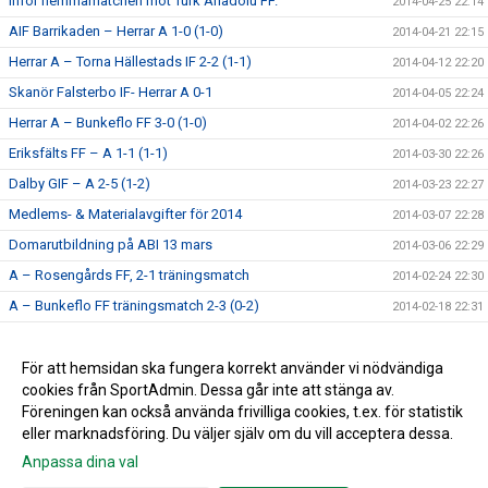
Inför hemmamatchen mot Türk Anadolu FF.
2014-04-25 22:14
AIF Barrikaden – Herrar A 1-0 (1-0)
2014-04-21 22:15
Herrar A – Torna Hällestads IF 2-2 (1-1)
2014-04-12 22:20
Skanör Falsterbo IF- Herrar A 0-1
2014-04-05 22:24
Herrar A – Bunkeflo FF 3-0 (1-0)
2014-04-02 22:26
Eriksfälts FF – A 1-1 (1-1)
2014-03-30 22:26
Dalby GIF – A 2-5 (1-2)
2014-03-23 22:27
Medlems- & Materialavgifter för 2014
2014-03-07 22:28
Domarutbildning på ABI 13 mars
2014-03-06 22:29
A – Rosengårds FF, 2-1 träningsmatch
2014-02-24 22:30
A – Bunkeflo FF träningsmatch 2-3 (0-2)
2014-02-18 22:31
A – Åkarps IF, 2-4 Träningsmatch
2014-02-16 22:31
Årets första avgift
För att hemsidan ska fungera korrekt använder vi nödvändiga
2014-01-20 22:32
cookies från SportAdmin. Dessa går inte att stänga av.
Trän.m, Skanör Falsterbo IF – A 8-0 (3-0)
2013-12-03 22:33
Föreningen kan också använda frivilliga cookies, t.ex. för statistik
eller marknadsföring. Du väljer själv om du vill acceptera dessa.
Anpassa dina val