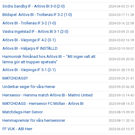
Södra Sandby IF - Arlövs BI 3-0 (2-0)
2024-04-03 21:47
Bildspel: Arlövs BI - Trollenäs IF 3-2 (1-0)
2024-03-17 11:28
Arlövs BI - Trollenäs IF 3-2 (1-0)
2024-03-16 22:58
Västra Ingelstad IF - Arlövs BI 3-1 (2-0)
2024-03-09 21:00
Arlövs BI - Värpinge IF 4-2 (3-1)
2024-03-02 16:18
Arlövs BI - Häljarps IF INSTÄLLD
2024-02-10 09:07
Harmonisk frimånad hos Arlövs BI – ”Att ingen valt att
2024-02-04 20:55
lämna gör att truppen spetsats”
Arlövs BI - Värpinge IF 5-1 (2-1)
2024-01-28 19:32
MATCHDAGS!!
2023-09-29 21:47
Underbar seger för våra Herrar
2023-09-25 06:34
Herrsenior - Hemma match Arlövs BI - Malmö United
2023-09-15 14:45
MATCHDAGS - Herrsenior FC Möllan - Arlövs BI
2023-09-08 14:37
Matchdags-Herr Senior
2023-08-19 09:59
Hemmapremiär för våra herrseniorer
2023-08-11 20:16
FF VUK - ABI Herr
2023-06-03 10:37