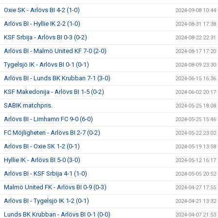
Oxie SK - Arlövs BI 4-2 (1-0)
2024-09-08 10:44
Arlövs BI - Hyllie IK 2-2 (1-0)
2024-08-31 17:38
KSF Srbija - Arlövs BI 0-3 (0-2)
2024-08-22 22:31
Arlövs BI - Malmö United KF 7-0 (2-0)
2024-08-17 17:20
Tygelsjö IK - Arlövs BI 0-1 (0-1)
2024-08-09 23:30
Arlövs BI - Lunds BK Krubban 7-1 (3-0)
2024-06-15 16:36
KSF Makedonija - Arlövs BI 1-5 (0-2)
2024-06-02 20:17
SABIK matchpris.
2024-05-25 18:08
Arlövs BI - Limhamn FC 9-0 (6-0)
2024-05-25 15:46
FC Möjligheten - Arlövs BI 2-7 (0-2)
2024-05-22 23:02
Arlövs BI - Oxie SK 1-2 (0-1)
2024-05-19 13:58
Hyllie IK - Arlövs BI 5-0 (3-0)
2024-05-12 16:17
Arlövs BI - KSF Srbija 4-1 (1-0)
2024-05-05 20:52
Malmö United FK - Arlövs BI 0-9 (0-3)
2024-04-27 17:55
Arlövs BI - Tygelsjö IK 1-2 (0-1)
2024-04-21 13:32
Lunds BK Krubban - Arlövs BI 0-1 (0-0)
2024-04-07 21:53