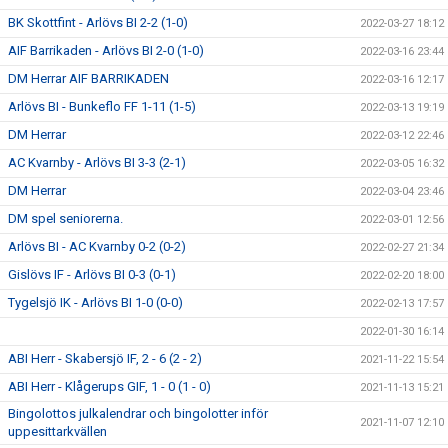
BK Skottfint - Arlövs BI 2-2 (1-0)
2022-03-27 18:12
AIF Barrikaden - Arlövs BI 2-0 (1-0)
2022-03-16 23:44
DM Herrar AIF BARRIKADEN
2022-03-16 12:17
Arlövs BI - Bunkeflo FF 1-11 (1-5)
2022-03-13 19:19
DM Herrar
2022-03-12 22:46
AC Kvarnby - Arlövs BI 3-3 (2-1)
2022-03-05 16:32
DM Herrar
2022-03-04 23:46
DM spel seniorerna.
2022-03-01 12:56
Arlövs BI - AC Kvarnby 0-2 (0-2)
2022-02-27 21:34
Gislövs IF - Arlövs BI 0-3 (0-1)
2022-02-20 18:00
Tygelsjö IK - Arlövs BI 1-0 (0-0)
2022-02-13 17:57
2022-01-30 16:14
ABI Herr - Skabersjö IF, 2 - 6 (2 - 2)
2021-11-22 15:54
ABI Herr - Klågerups GIF, 1 - 0 (1 - 0)
2021-11-13 15:21
Bingolottos julkalendrar och bingolotter inför
2021-11-07 12:10
uppesittarkvällen