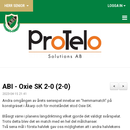
HERR SENIOR
LOGGA IN
HEM
NYHETER
KALENDER
TRUPPEN
BILDGALLERI
ABI - Oxie SK 2-0 (2-0)
<
>
DOKUMENT
2023-04-15 21:41
Andra omgången av årets seriespel innebar en ”hemmamatch” på
KONTAKT
konstgräset i Åkarp och för motståndet stod Oxie SK.
Blåsigt värre i planens längdriktning vilket gjorde det väldigt svårspelat.
MATCHER
Trots detta blev det en match med en hel del målchanser.
Två sena mål i första halvlek gav oss möjligheten att i andra halvlekens