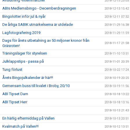
Avslutning -Internmatcher
2018-12-15 23:03
ABIs Medlemsbingo - Decemberdragningen
2018-12-13 15:42
Bingolotter inför jul & nyår
2018-12-11 07:32
De årliga SABIK utmärkelserna är utdelade
2018-11-29 16:38
Lagfotografering 2019
2018-11-29 11:59
Dags för årets utbetalning av 50 miljoner kronor från
2018-11-17 21:58
Gräsroten!
Träningsläger för styrelsen
2018-11-10 13:51
Julklappstips - passa på
2018-11-01 20:39
Tung förlust
2018-10-22 17:24
Årets Bingojulkalender är här!!!
2018-10-19 20:25
Gemensam buss till kvalet i Broby, 20/10
2018-10-19 11:56
ABI Tipset Dam
2018-10-18 13:22
ABI Tipset Herr
2018-10-18 13:16
2018-10-13 21:43
En härlig eftermiddag på Vallen
2018-10-13 20:51
Kvalmatch på Vallen!!!
2018-10-12 13:51