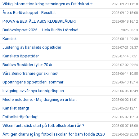
Viktig information kring satsningen av Fritidskortet
2025-09-29 11:18
Årets Burlövsloppet - Resultat
2025-09-12 15:08
PROVA & BESTÄLL ABI:S KLUBBKLÄDER!
2025-08-18 16:12
Burlövsloppet 2025 – Hela Burlöv i rörelse!
2025-08-13
Kansliet
2025-08-11 09:30
Justering av kansliets öppettider
2025-07-21 08:37
Kansliets öppettider
2025-07-14 07:51
Burlövs Bostäder fyller 70 år
2025-07-02 09:24
Våra Seniortränare gör skillnad!
2025-06-14 10:55
Sportringens öppettider i sommar
2025-06-13 15:14
Invigning av vår nya konstgräsplan
2025-06-06 10:49
Medlemslotteriet - Maj dragningen är klar!
2025-06-02 11:01
Kansliet stängt
2025-05-28 12:11
Fotbollströjefredag!
2025-05-07 15:13
Vilken fantastisk start på fotbollsskolan i år! ?
2025-05-07 15:00
Äntligen drar vi igång fotbollsskolan för barn födda 2020
2025-04-28 20:53