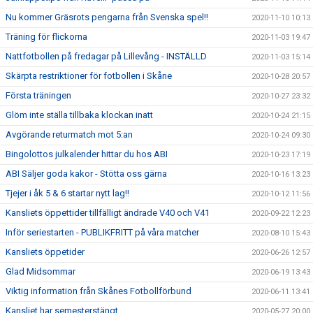
Nu kommer Gräsrots pengarna från Svenska spel!!
2020-11-10 10:13
Träning för flickorna
2020-11-03 19:47
Nattfotbollen på fredagar på Lillevång - INSTÄLLD
2020-11-03 15:14
Skärpta restriktioner för fotbollen i Skåne
2020-10-28 20:57
Första träningen
2020-10-27 23:32
Glöm inte ställa tillbaka klockan inatt
2020-10-24 21:15
Avgörande returmatch mot 5:an
2020-10-24 09:30
Bingolottos julkalender hittar du hos ABI
2020-10-23 17:19
ABI Säljer goda kakor - Stötta oss gärna
2020-10-16 13:23
Tjejer i åk 5 & 6 startar nytt lag!!
2020-10-12 11:56
Kansliets öppettider tillfälligt ändrade V40 och V41
2020-09-22 12:23
Inför seriestarten - PUBLIKFRITT på våra matcher
2020-08-10 15:43
Kansliets öppetider
2020-06-26 12:57
Glad Midsommar
2020-06-19 13:43
Viktig information från Skånes Fotbollförbund
2020-06-11 13:41
Kansliet har semesterstängt
2020-05-27 20:00