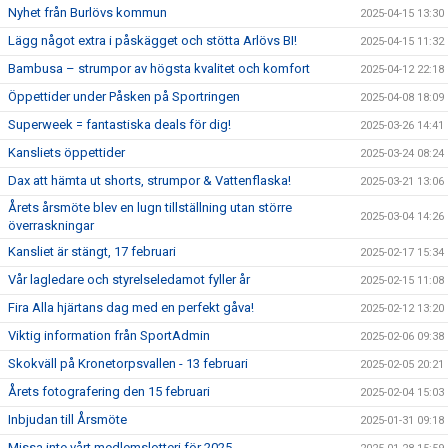
Nyhet från Burlövs kommun
2025-04-15 13:30
Lägg något extra i påskägget och stötta Arlövs BI!
2025-04-15 11:32
Bambusa – strumpor av högsta kvalitet och komfort
2025-04-12 22:18
Öppettider under Påsken på Sportringen
2025-04-08 18:09
Superweek = fantastiska deals för dig!
2025-03-26 14:41
Kansliets öppettider
2025-03-24 08:24
Dax att hämta ut shorts, strumpor & Vattenflaska!
2025-03-21 13:06
Årets årsmöte blev en lugn tillställning utan större
2025-03-04 14:26
överraskningar
Kansliet är stängt, 17 februari
2025-02-17 15:34
Vår lagledare och styrelseledamot fyller år
2025-02-15 11:08
Fira Alla hjärtans dag med en perfekt gåva!
2025-02-12 13:20
Viktig information från SportAdmin
2025-02-06 09:38
Skokväll på Kronetorpsvallen - 13 februari
2025-02-05 20:21
Årets fotografering den 15 februari
2025-02-04 15:03
Inbjudan till Årsmöte
2025-01-31 09:18
Missa inte vårt medlemslotteri för 2025