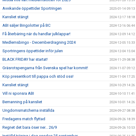
2025-01-28 15:59
Avvikande öppettider Sportringen
2025-01-14 09:13
Kansliet stängt
2024-12-17 18:18
ABI säljer Bingolotter på BC
2024-12-16 06:44
Få återbäring när du handlar julklappar!
2024-12-09 14:12
Medlemsbingo - Decemberdragning 2024
2024-12-05 15:33
Sportringens öppettider inför julen
2024-12-04 15:04
BLACK FRIDAY har startat!
2024-11-29 08:38
Gräsrotspengarna från Svenska spel har kommit!
2024-11-07 09:12
Köp presentkort till pappa och stöd oss!
2024-11-04 17:25
Kansliet stängt
2024-10-29 14:26
Vill ni sponsra ABI
2024-10-10 11:41
Bemanning på kansliet
2024-10-01 14:26
Ungdomsmatcherna inställda
2024-09-27 08:38
Fredagens match flyttad
2024-09-26 18:39
Regnet det bara öser ner... 26/9
2024-09-26 10:53
Inställd träning i dag onsdag 25 september