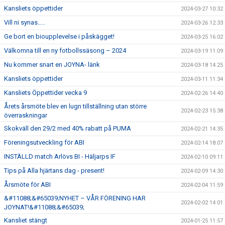
Kansliets öppettider
2024-03-27 10:32
Vill ni synas…..
2024-03-26 12:33
Ge bort en bioupplevelse i påskägget!
2024-03-25 16:02
Välkomna till en ny fotbollssäsong – 2024
2024-03-19 11:09
Nu kommer snart en JOYNA- länk
2024-03-18 14:25
Kansliets öppettider
2024-03-11 11:34
Kansliets Öppettider vecka 9
2024-02-26 14:40
Årets årsmöte blev en lugn tillställning utan större
2024-02-23 15:38
överraskningar
Skokväll den 29/2 med 40% rabatt på PUMA
2024-02-21 14:35
Föreningsutveckling för ABI
2024-02-14 18:07
INSTÄLLD match Arlövs BI - Häljarps IF
2024-02-10 09:11
Tips på Alla hjärtans dag - present!
2024-02-09 14:30
Årsmöte för ABI
2024-02-04 11:59
&#11088;&#65039;NYHET – VÅR FÖRENING HAR
2024-02-02 14:01
JOYNAT!&#11088;&#65039;
Kansliet stängt
2024-01-25 11:57