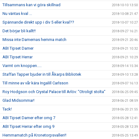
Tillsammans kan vi göra skillnad
2018-10-10 13:50
Nu väntas kval ...
2018-10-08 21:47
Spännande direkt upp i div 5 eller kval??
2018-10-07 10:27
Det börjar bli kallt!!
2018-09-27 16:21
Missa inte Damernas hemma match
2018-09-21 20:46
ABI Tipset Damer
2018-09-21 10:32
ABI Tipset Herrar
2018-09-21 10:29
Varmt om knoppen.....
2018-09-14 15:34
Staffan Tapper bjuder in till Åkarps Bibliotek
2018-09-10 13:28
Till minne av vår kära Ingalill Carlsson
2018-09-07 16:13
Roy Hodgson och Crystal Palace till Arlöv: ”Otroligt stolta”
2018-06-25 09:45
Glad Midsommar!
2018-06-21 08:59
Tack!
2018-06-20 21:55
ABI Tipset Damer efter omg 7
2018-05-28 12:41
ABI Tipset Herrar efter omg 9
2018-05-28 12:39
Hemmamatch på Kronetorpsvallen!!
2018-05-25 13:49