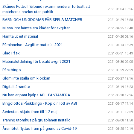
Skånes Fotbollförbund rekommenderar fortsatt att
2021-05-04 13:26
matcherna spelas utan publik
BARN OCH UNGDOMAR FÅR SPELA MATCHER
2021-04-29 15:58
Missa inte hämta era kläder för avgiften.
2021-04-25 19:48
Hämta ut ert material
2021-04-20 08:16
Påminnelse - Avgifter material 2021
2021-04-14 13:39
Glad Påsk
2021-03-31 10:43
Materialutdelning för betald avgift 2021
2021-03-30 09:05
Påskbingo
2021-03-29 22:29
Glöm inte ställa om klockan
2021-03-27 19:16
Digitalt årsmöte
2021-03-19 15:23
Nu kan er pant hjälpa ABI…PANTAMERA
2021-03-18 17:26
Bingolottos Påskbingo - Köp din lott av ABI
2021-03-17 17:14
Seriestart skjuts fram till 1-2 maj
2021-03-11 12:59
Träning utomhus på grusplanen inställd
2021-02-08 11:50
Årsmötet flyttas fram på grund av Covid-19
2021-01-25 10:19