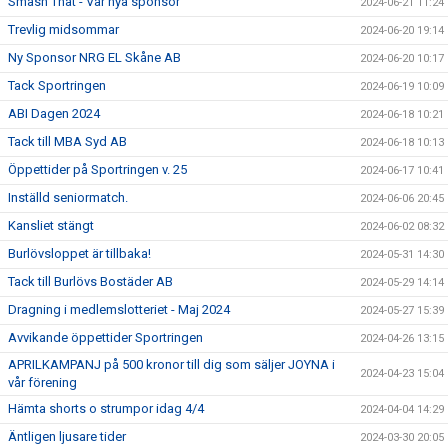
Smash That - Vår nya sponsor
2024-06-21 11:24
Trevlig midsommar
2024-06-20 19:14
Ny Sponsor NRG EL Skåne AB
2024-06-20 10:17
Tack Sportringen
2024-06-19 10:09
ABI Dagen 2024
2024-06-18 10:21
Tack till MBA Syd AB
2024-06-18 10:13
Öppettider på Sportringen v. 25
2024-06-17 10:41
Inställd seniormatch.
2024-06-06 20:45
Kansliet stängt
2024-06-02 08:32
Burlövsloppet är tillbaka!
2024-05-31 14:30
Tack till Burlövs Bostäder AB
2024-05-29 14:14
Dragning i medlemslotteriet - Maj 2024
2024-05-27 15:39
Avvikande öppettider Sportringen
2024-04-26 13:15
APRILKAMPANJ på 500 kronor till dig som säljer JOYNA i
2024-04-23 15:04
vår förening
Hämta shorts o strumpor idag 4/4
2024-04-04 14:29
Äntligen ljusare tider
2024-03-30 20:05