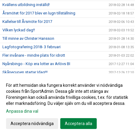
Kvällens utbildning inställd!
2018-02-28 14:48
Årsmötet för 2017 blev en lugn tillställning
2018-02-18 18:57
Kallelse till Årsmöte för 2017
2018-02-06 10:43
Vilken lyckad dag!!
2018-02-03 19:52
Till minne av Christer Hansson
2018-01-28 14:30
Lagfotografering 2018- 3 februari
2018-01-08 13:35
Fler invånare - mindre plats för idrott
2018-01-03 22:02
Nyårsbingo - Köp era lotter av Arlövs BI
2017-12-27 11:04
Skånecupen startar Idag!!!
2017-12-26 12:10
Årets Julhälsning
2017-12-19 14:59
För att hemsidan ska fungera korrekt använder vi nödvändiga
Bingolottos uppesittarekväll 23/12
2017-12-19 13:41
cookies från SportAdmin. Dessa går inte att stänga av.
Föreningen kan också använda frivilliga cookies, t.ex. för statistik
December dragningen för medlemslotteriet
2017-12-18 15:42
eller marknadsföring. Du väljer själv om du vill acceptera dessa.
MFFs Sommarakademi-Dax att anmäla sig!
2017-12-08 16:46
Anpassa dina val
Utdelning från Gräsroten- Hjälp oss...
2017-11-29 10:26
SABIK - Utmärkelser 2017
Acceptera nödvändiga
Acceptera alla
2017-11-27 22:24
Klubbfajten har startat - Hjälp Arlövs BI att vinna!
2017-11-24 14:08