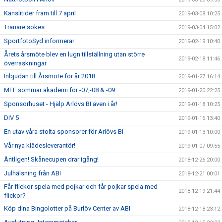
Kanslitider fram till 7 april
2019-03-08 10:25
Tränare sökes
2019-03-04 15:02
SportfotoSyd informerar
2019-02-19 10:40
Årets årsmöte blev en lugn tillställning utan större
2019-02-18 11:46
överraskningar
Inbjudan till Årsmöte för år 2018
2019-01-27 16:14
MFF sommar akademi för -07,-08 & -09
2019-01-20 22:25
Sponsorhuset - Hjälp Arlövs BI även i år!
2019-01-18 10:25
DIV 5
2019-01-16 13:40
En utav våra stolta sponsorer för Arlövs BI
2019-01-13 10:00
Vår nya klädesleverantör!
2019-01-07 09:55
Äntligen! Skånecupen drar igång!
2018-12-26 20:00
Julhälsning från ABI
2018-12-21 00:01
Får flickor spela med pojkar och får pojkar spela med
2018-12-19 21:44
flickor?
Köp dina Bingolotter på Burlöv Center av ABI
2018-12-18 23:12