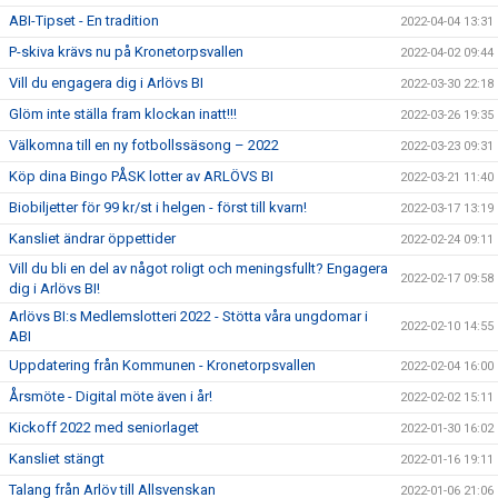
ABI-Tipset - En tradition
2022-04-04 13:31
P-skiva krävs nu på Kronetorpsvallen
2022-04-02 09:44
Vill du engagera dig i Arlövs BI
2022-03-30 22:18
Glöm inte ställa fram klockan inatt!!!
2022-03-26 19:35
Välkomna till en ny fotbollssäsong – 2022
2022-03-23 09:31
Köp dina Bingo PÅSK lotter av ARLÖVS BI
2022-03-21 11:40
Biobiljetter för 99 kr/st i helgen - först till kvarn!
2022-03-17 13:19
Kansliet ändrar öppettider
2022-02-24 09:11
Vill du bli en del av något roligt och meningsfullt? Engagera
2022-02-17 09:58
dig i Arlövs BI!
Arlövs BI:s Medlemslotteri 2022 - Stötta våra ungdomar i
2022-02-10 14:55
ABI
Uppdatering från Kommunen - Kronetorpsvallen
2022-02-04 16:00
Årsmöte - Digital möte även i år!
2022-02-02 15:11
Kickoff 2022 med seniorlaget
2022-01-30 16:02
Kansliet stängt
2022-01-16 19:11
Talang från Arlöv till Allsvenskan
2022-01-06 21:06