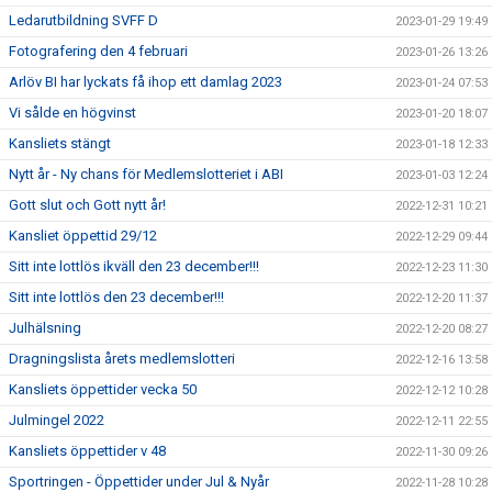
Ledarutbildning SVFF D
2023-01-29 19:49
Fotografering den 4 februari
2023-01-26 13:26
Arlöv BI har lyckats få ihop ett damlag 2023
2023-01-24 07:53
Vi sålde en högvinst
2023-01-20 18:07
Kansliets stängt
2023-01-18 12:33
Nytt år - Ny chans för Medlemslotteriet i ABI
2023-01-03 12:24
Gott slut och Gott nytt år!
2022-12-31 10:21
Kansliet öppettid 29/12
2022-12-29 09:44
Sitt inte lottlös ikväll den 23 december!!!
2022-12-23 11:30
Sitt inte lottlös den 23 december!!!
2022-12-20 11:37
Julhälsning
2022-12-20 08:27
Dragningslista årets medlemslotteri
2022-12-16 13:58
Kansliets öppettider vecka 50
2022-12-12 10:28
Julmingel 2022
2022-12-11 22:55
Kansliets öppettider v 48
2022-11-30 09:26
Sportringen - Öppettider under Jul & Nyår
2022-11-28 10:28