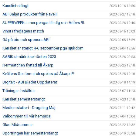
Kansliet stängt
2023-10-16 14:56
ABI Säljer produkter från Ravelli
2023-09-27 12:10
SUPERWEEK = mer pengar till dig och Arlövs BI.
2023-09-26 12:46
Vinst i fredagens match
2023-09-16 10:03
Gå på bio och sponsra ABI
2023-09-05 13:59
Kansliet är stängt 4-6 september pga sjukdom
2023-09-04 12:56
SABIK utmärkelse hösten 2023
2023-08-26 09:53
Herrmatchen flyttad till Åkarp
2023-08-25 12:18
Kvällens Seniormatch spelas på Åkarp IP
2023-08-25 12:10
Digitalt - ABI Bladet Uppdaterat
2023-08-18 14:19
Träningar inställda
2023-08-07 11:13
Kansliet semesterstängt
2023-07-23 10:18
Medlemslotteri - Dragning Maj
2023-07-11 10:42
Välkommen till vår hemsida!
2023-07-04 10:04
Glad Midsommar
2023-06-22 14:32
Sportringen har semesterstängt
2023-06-19 08:30