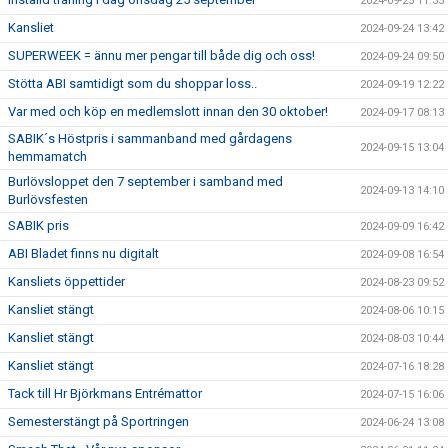
2024-09-25 11:35
Kansliet
2024-09-24 13:42
SUPERWEEK = ännu mer pengar till både dig och oss!
2024-09-24 09:50
Stötta ABI samtidigt som du shoppar loss..
2024-09-19 12:22
Var med och köp en medlemslott innan den 30 oktober!
2024-09-17 08:13
SABIK´s Höstpris i sammanband med gårdagens
2024-09-15 13:04
hemmamatch
Burlövsloppet den 7 september i samband med
2024-09-13 14:10
Burlövsfesten
SABIK pris
2024-09-09 16:42
ABI Bladet finns nu digitalt
2024-09-08 16:54
Kansliets öppettider
2024-08-23 09:52
Kansliet stängt
2024-08-06 10:15
Kansliet stängt
2024-08-03 10:44
Kansliet stängt
2024-07-16 18:28
Tack till Hr Björkmans Entrémattor
2024-07-15 16:06
Semesterstängt på Sportringen
2024-06-24 13:08