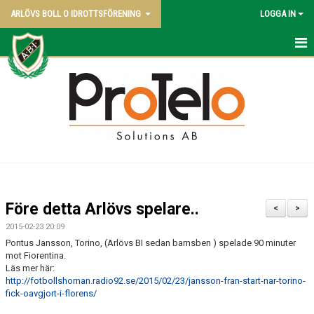
ARLÖVS BOLL O IDROTTSFÖRENING
LOGGA IN
NYHETER
HEM
ABI BLADET
OM KLUBBEN
VÅRA LAG
Före detta Arlövs spelare..
<
>
POLICY
2015-02-23 20:09
Pontus Jansson, Torino, (Arlövs BI sedan barnsben ) spelade 90 minuter
KONTAKT SAMT KANSLI UPPGIFTER
mot Fiorentina.
Läs mer här:
http://fotbollshornan.radio92.se/2015/02/23/jansson-fran-start-nar-torino-
STYRELSEN - 2026
fick-oavgjort-i-florens/