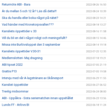
Returmöte ABI - Bara
2022-08-26 16:50
Är du mellan 5 och 12 år? Läs då detta!!!
2022-08-24 10:39
Ska du handla eller boka något på nätet?
2022-08-23 14:21
Vad händer med Kronetorpsvallen???
2022-08-18 13:27
Kansliets öppettider v. 33
2022-08-16 11:58
Vill du bli en del i något roligt och meningsfullt?
2022-08-15 14:46
Missa inte Burlövsloppet den 3 september
2022-08-14 19:18
Kansliets öppettider V.30-31
2022-07-25 12:35
Medlemslotteri- Maj dragning
2022-07-18 19:21
ABI tipset 2022
2022-07-05 21:19
Grattis P13
2022-07-05 19:58
Intervju med vår A-lagstränare av Skånesport
2022-06-29 11:55
Kansliet öppettider
2022-06-27 06:52
Trevlig midsommar
2022-06-24 08:00
ABI - Uppåkra - Sista seriematchen innan uppehållet
2022-06-23 13:56
Lunds FF - Arlövs BI
2022-06-18 11:24