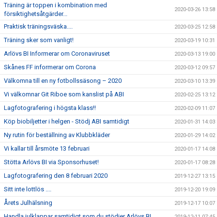
Träning är toppen i kombination med
2020-03-26 13:58
försiktighetsåtgärder...
Praktisk träningsväska....
2020-03-25 12:58
Träning sker som vanligt!
2020-03-19 10:31
Arlövs BI Informerar om Coronaviruset
2020-03-13 19:00
Skånes FF informerar om Corona
2020-03-12 09:57
Välkomna till en ny fotbollssäsong – 2020
2020-03-10 13:39
Vi välkomnar Git Riboe som kanslist på ABI
2020-02-25 13:12
Lagfotografering i högsta klass!!
2020-02-09 11:07
Köp biobiljetter i helgen - Stödj ABI samtidigt
2020-01-31 14:03
Ny rutin för beställning av Klubbkläder
2020-01-29 14:02
Vi kallar till årsmöte 13 februari
2020-01-17 14:08
Stötta Arlövs BI via Sponsorhuset!
2020-01-17 08:28
Lagfotografering den 8 februari 2020
2019-12-27 13:15
Sitt inte lottlös ....
2019-12-20 19:09
Årets Julhälsning
2019-12-17 10:07
Handla julklappar samtidigt som du stödjer Arlövs BI
2019-12-11 07:45