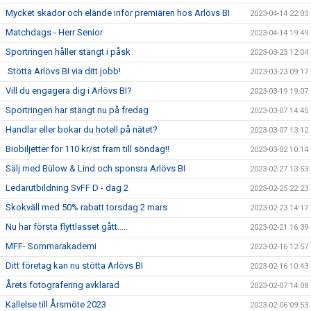
Mycket skador och elände inför premiären hos Arlövs BI
2023-04-14 22:03
Matchdags - Herr Senior
2023-04-14 19:49
Sportringen håller stängt i påsk
2023-03-23 12:04
Stötta Arlövs BI via ditt jobb!
2023-03-23 09:17
Vill du engagera dig i Arlövs BI?
2023-03-19 19:07
Sportringen har stängt nu på fredag
2023-03-07 14:45
Handlar eller bokar du hotell på nätet?
2023-03-07 13:12
Biobiljetter för 110 kr/st fram till söndag!!
2023-03-02 10:14
Sälj med Bülow & Lind och sponsra Arlövs BI
2023-02-27 13:53
Ledarutbildning SvFF D - dag 2
2023-02-25 22:23
Skokväll med 50% rabatt torsdag 2 mars
2023-02-23 14:17
Nu har första flyttlasset gått.....
2023-02-21 16:39
MFF- Sommarakademi
2023-02-16 12:57
Ditt företag kan nu stötta Arlövs BI
2023-02-16 10:43
Årets fotografering avklarad
2023-02-07 14:08
Kallelse till Årsmöte 2023
2023-02-06 09:53