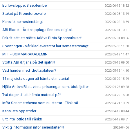
Burlövsloppet 3 september
2022-06-15 18:52
Staket på Kronetorpsvallen
2022-06-03 13:49
Kansliet semesterstängt
2022-06-02 13:39
ABI Bladet - Årets upplaga finns nu digitalt
2022-05-31 10:51
Enkelt sätt att stötta Arlövs BI via Sponsorhuset!
2022-05-31 08:56
Sportringen - Vår klädleverantör har semesterstängt
2022-05-30 11:08
MFF - SOMMARAKADEMIN
2022-05-19 11:47
Stötta ABI & tjäna på det själv!!!!
2022-05-18 09:00
Vad händer med Idrottsplatsen?
2022-05-16 14:10
11 maj sista dagen att hämta ut material
2022-05-09 15:29
Hjälp Arlövs BI att vinna prispengar samt biobiljetter
2022-04-25 09:28
Två dagar till att hämta material på!!
2022-04-22 15:08
Inför Seriematcherna som nu startar - Tänk på....
2022-04-21 13:09
Kansliets öppettider
2022-04-19 08:44
Sitt inte lottlös till Påsk!!
2022-04-12 09:51
Viktig information inför seriestarten!!!
2022-04-06