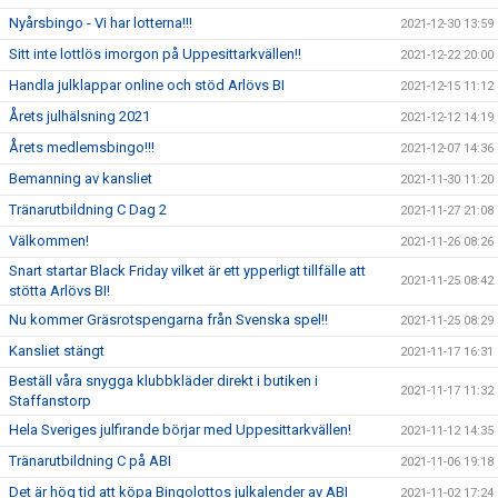
Nyårsbingo - Vi har lotterna!!!
2021-12-30 13:59
Sitt inte lottlös imorgon på Uppesittarkvällen!!
2021-12-22 20:00
Handla julklappar online och stöd Arlövs BI
2021-12-15 11:12
Årets julhälsning 2021
2021-12-12 14:19
Årets medlemsbingo!!!
2021-12-07 14:36
Bemanning av kansliet
2021-11-30 11:20
Tränarutbildning C Dag 2
2021-11-27 21:08
Välkommen!
2021-11-26 08:26
Snart startar Black Friday vilket är ett ypperligt tillfälle att
2021-11-25 08:42
stötta Arlövs BI!
Nu kommer Gräsrotspengarna från Svenska spel!!
2021-11-25 08:29
Kansliet stängt
2021-11-17 16:31
Beställ våra snygga klubbkläder direkt i butiken i
2021-11-17 11:32
Staffanstorp
Hela Sveriges julfirande börjar med Uppesittarkvällen!
2021-11-12 14:35
Tränarutbildning C på ABI
2021-11-06 19:18
Det är hög tid att köpa Bingolottos julkalender av ABI
2021-11-02 17:24