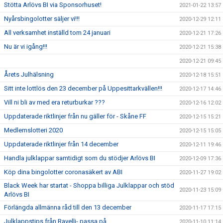
Stötta Arlövs BI via Sponsorhuset!
2021-01-22 13:57
Nyårsbingolotter säljer vi!!!
2020-12-29 12:11
All verksamhet inställd tom 24 januari
2020-12-21 17:26
Nu är vi igång!!!
2020-12-21 15:38
2020-12-21 09:45
Årets Julhälsning
2020-12-18 15:51
Sitt inte lottlös den 23 december på Uppesittarkvällen!!!
2020-12-17 14:46
Vill ni bli av med era returburkar ???
2020-12-16 12:02
Uppdaterade riktlinjer från nu gäller för - Skåne FF
2020-12-15 15:21
Medlemslotteri 2020
2020-12-15 15:05
Uppdaterade riktlinjer från 14 december
2020-12-11 19:46
Handla julklappar samtidigt som du stödjer Arlövs BI
2020-12-09 17:36
Köp dina bingolotter coronasäkert av ABI
2020-11-27 19:02
Black Week har startat - Shoppa billiga Julklappar och stöd
2020-11-23 15:09
Arlövs BI
Förlängda allmänna råd till den 13 december
2020-11-17 17:15
Julklappstips från Ravelli- passa på
2020-11-10 11:14