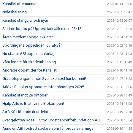
Kansliet obemannat
2026-01-14 13:06
Nyårshälsning
2025-12-31 19:47
Kansliet stängt jul och nyår
2025-12-23 09:07
Sitt inte lottlös på Uppesittarkvällen den 23/12
2025-12-21 15:23
Årets medlemsbingo avklarat!
2025-12-04 11:39
Sportringens öppettider i Jul&Nyår
2025-12-02 15:38
Nu startar ABI upp ett juniorlag!
2025-11-23 11:03
Våra ledare får skadeutbildning
2025-11-15 09:49
Ändrade öppettider för Kansliet
2025-11-10 11:18
Gräsrotspengarna från Svenska spel har kommit!
2025-11-07 15:23
Arlövs BI söker sponsorer inför säsongen 2026!
2025-11-06 15:06
Kansliet stängt 28 oktober
2025-10-28 14:49
Hjälp Arlövs BI att vinna Biokampen!
2025-10-24 13:05
SABIKS Höstpris är utdelat
2025-10-19 17:18
Sverigelotten Rosa – Stöd Bröstcancerförbundet och ABI
2025-10-08 13:54
Ännu en ABI fostrad spelare som får prova sina vingar
2025-09-30 14:25