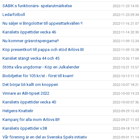
SABIK:s funktionärs- spelarutmärkelse
2022-11-23 14:05
Ledarfotboll
2022-11-23 09:34
Nu säljer vi Bingolotter till uppesittarkvällen !!
2022-11-16 21:07
Kansliets öppettider vecka 46
2022-11-14 20:30
Nu kommer gräsrotspengarna!!
2022-11-09 12:24
Köp presentkort till pappa och stöd Arlövs BI
2022-11-09 10:28
Kansliet stängt vecka 44 och 45
2022-10-26 17:04
Stötta våra ungdomar - Köp en Julkalender
2022-10-21 15:57
Biobiljetter för 105 kr/st - först till kvarn!
2022-10-13 11:13
Det börjar bli kallt om knoppen
2022-10-07 18:21
Vinnare av ABI-tipset 2022
2022-10-03 19:23
Kansliets öppettider vecka 40
2022-10-03 07:36
Helgens Knattelir
2022-09-29 15:43
Kampanj för alla inom Arlövs BI!
2022-09-27 11:03
Kansliets öppettider v.38
2022-09-18 19:17
Vår förening är en del av Svenska Spels initiativ
2022-09-01 11:14