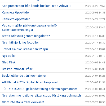
Köp presentkort från kända butiker - stöd Arlövs BI
2020-05-20 09:57
Kansliets öppettider
2020-05-08 14:31
Kansliets öppettider
2020-04-27 07:24
Vad som gäller på Kronetorpsvallen inför
2020-04-24 13:44
Seriematcher/träningar
Stötta Arlövs BI genom Bingolotto!!
2020-04-17 16:30
Nya riktlinjer kring fotbollen
2020-04-17 15:30
Fotbollsskolan startar den 22 april
2020-04-15 13:04
Nya bollar
2020-04-12 18:15
Glad Påsk
2020-04-09 14:41
Sitt inte lottlös till Påsk!
2020-04-08 15:30
Beslut gällande träningsmatcher
2020-04-07 16:23
ABI Bladet 2020 - Digitalt till att börja med
2020-04-03 11:34
FÖRTYDLIGANDE gällande träning och träningsmatcher
2020-04-03 10:41
Nya rekommendationer sätter stopp för tävling och match
2020-04-01 18:02
Glöm inte ställa fram klockan!!!
2020-03-28 18:55