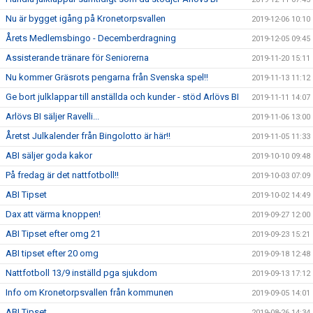
Nu är bygget igång på Kronetorpsvallen
2019-12-06 10:10
Årets Medlemsbingo - Decemberdragning
2019-12-05 09:45
Assisterande tränare för Seniorerna
2019-11-20 15:11
Nu kommer Gräsrots pengarna från Svenska spel!!
2019-11-13 11:12
Ge bort julklappar till anställda och kunder - stöd Arlövs BI
2019-11-11 14:07
Arlövs BI säljer Ravelli...
2019-11-06 13:00
Åretst Julkalender från Bingolotto är här!!
2019-11-05 11:33
ABI säljer goda kakor
2019-10-10 09:48
På fredag är det nattfotboll!!
2019-10-03 07:09
ABI Tipset
2019-10-02 14:49
Dax att värma knoppen!
2019-09-27 12:00
ABI Tipset efter omg 21
2019-09-23 15:21
ABI tipset efter 20 omg
2019-09-18 12:48
Nattfotboll 13/9 inställd pga sjukdom
2019-09-13 17:12
Info om Kronetorpsvallen från kommunen
2019-09-05 14:01
ABI Tipset
2019-08-26 14:34