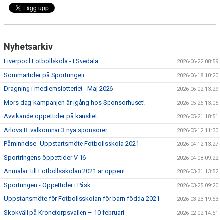
SABIK
KALENDER
GDPR
Nyhetsarkiv
Liverpool Fotbollskola - I Svedala
2026-06-22 08:59
MATCHER
Sommartider på Sportringen
2026-06-18 10:20
VÅRA KLUBBKLÄDER
Dragning i medlemslotteriet - Maj 2026
2026-06-02 13:29
Mors dag-kampanjen är igång hos Sponsorhuset!
2026-05-26 13:05
HITTA HIT
Avvikande öppettider på kansliet
2026-05-21 18:51
Arlövs BI välkomnar 3 nya sponsorer
2026-05-12 11:30
Påminnelse- Uppstartsmöte Fotbollsskola 2021
2026-04-12 13:27
Sportringens öppettider V 16
2026-04-08 09:22
Anmälan till Fotbollsskolan 2021 är öppen!
2026-03-31 13:52
Sportringen - Öppettider i Påsk
2026-03-25 09:20
Uppstartsmöte för Fotbollsskolan för barn födda 2021
2026-03-23 19:53
Skokväll på Kronetorpsvallen – 10 februari
2026-02-02 14:51