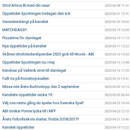
Stöd Arlövs BI med din resa!
2023-06-08 11:51
Öppettider Sportringen tisdagen den 6/6
2023-06-01 15:31
Semesterstängt på kansliet
2023-05-29 18:02
MATCHDAGS!!
2023-05-19 16:09
Pizzatime för damlaget
2023-05-19 11:13
Nya öppettider på kansliet
2023-05-17 13:52
Skånes Idrottsledarstipendier 2023 gick till Nicole - ABI
2023-05-16 13:53
Öppettider Sportringen nu i maj
2023-05-15 13:48
Kändisar på Vallen& vinst till damlaget
2023-05-14 17:59
Fullt ös på Kronetorpsvallen
2023-05-10 19:21
Missa inte årets Burlövslopp den 2 september
2023-05-09 10:13
Kansliets öppettider vecka 19
2023-05-09 06:44
Välj oss nästa gång du spelar hos Svenska Spel!
2023-04-25 14:54
ABI önskar Ponne lycka till i MFF
2023-04-23 12:15
Årets fotbollsskola startar; födda 2018/2017!!
2023-04-21 13:46
Kansliet öppettider
2023-04-19 15:22