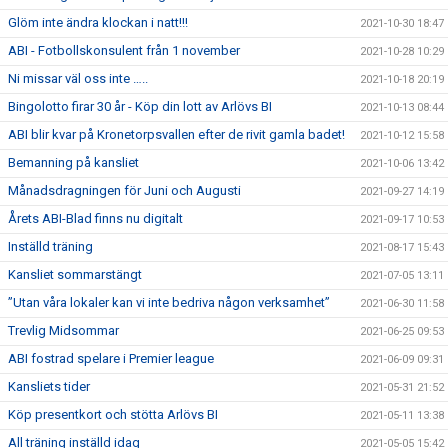
Glöm inte ändra klockan i natt!!!
2021-10-30 18:47
ABI - Fotbollskonsulent från 1 november
2021-10-28 10:29
Ni missar väl oss inte …..
2021-10-18 20:19
Bingolotto firar 30 år - Köp din lott av Arlövs BI
2021-10-13 08:44
ABI blir kvar på Kronetorpsvallen efter de rivit gamla badet!
2021-10-12 15:58
Bemanning på kansliet
2021-10-06 13:42
Månadsdragningen för Juni och Augusti
2021-09-27 14:19
Årets ABI-Blad finns nu digitalt
2021-09-17 10:53
Inställd träning
2021-08-17 15:43
Kansliet sommarstängt
2021-07-05 13:11
”Utan våra lokaler kan vi inte bedriva någon verksamhet”
2021-06-30 11:58
Trevlig Midsommar
2021-06-25 09:53
ABI fostrad spelare i Premier league
2021-06-09 09:31
Kansliets tider
2021-05-31 21:52
Köp presentkort och stötta Arlövs BI
2021-05-11 13:38
All träning inställd idag
2021-05-05 15:42