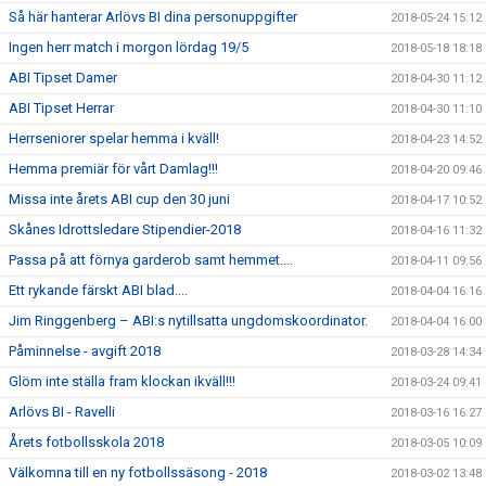
Så här hanterar Arlövs BI dina personuppgifter
2018-05-24 15:12
Ingen herr match i morgon lördag 19/5
2018-05-18 18:18
ABI Tipset Damer
2018-04-30 11:12
ABI Tipset Herrar
2018-04-30 11:10
Herrseniorer spelar hemma i kväll!
2018-04-23 14:52
Hemma premiär för vårt Damlag!!!
2018-04-20 09:46
Missa inte årets ABI cup den 30 juni
2018-04-17 10:52
Skånes Idrottsledare Stipendier-2018
2018-04-16 11:32
Passa på att förnya garderob samt hemmet....
2018-04-11 09:56
Ett rykande färskt ABI blad....
2018-04-04 16:16
Jim Ringgenberg – ABI:s nytillsatta ungdomskoordinator.
2018-04-04 16:00
Påminnelse - avgift 2018
2018-03-28 14:34
Glöm inte ställa fram klockan ikväll!!!
2018-03-24 09:41
Arlövs BI - Ravelli
2018-03-16 16:27
Årets fotbollsskola 2018
2018-03-05 10:09
Välkomna till en ny fotbollssäsong - 2018
2018-03-02 13:48