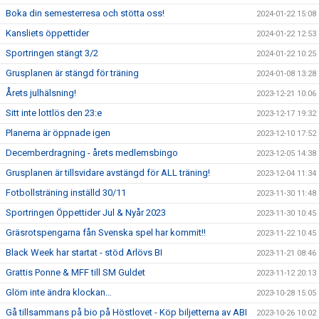
Boka din semesterresa och stötta oss!
2024-01-22 15:08
Kansliets öppettider
2024-01-22 12:53
Sportringen stängt 3/2
2024-01-22 10:25
Grusplanen är stängd för träning
2024-01-08 13:28
Årets julhälsning!
2023-12-21 10:06
Sitt inte lottlös den 23:e
2023-12-17 19:32
Planerna är öppnade igen
2023-12-10 17:52
Decemberdragning - årets medlemsbingo
2023-12-05 14:38
Grusplanen är tillsvidare avstängd för ALL träning!
2023-12-04 11:34
Fotbollsträning inställd 30/11
2023-11-30 11:48
Sportringen Öppettider Jul & Nyår 2023
2023-11-30 10:45
Gräsrotspengarna fån Svenska spel har kommit!!
2023-11-22 10:45
Black Week har startat - stöd Arlövs BI
2023-11-21 08:46
Grattis Ponne & MFF till SM Guldet
2023-11-12 20:13
Glöm inte ändra klockan…
2023-10-28 15:05
Gå tillsammans på bio på Höstlovet - Köp biljetterna av ABI
2023-10-26 10:02