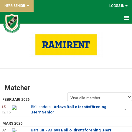
HERR SENIOR
LOGGA IN
HEM
NYHETER
KALENDER
TRUPPEN
BILDGALLERI
Matcher
DOKUMENT
FEBRUARI 2026
KONTAKT
15
BK Landora -
Arlövs Boll o Idrottsförening
-
12:15
.Herr Senior
MATCHER
MARS 2026
07
Bara GIF -
Arlövs Boll o Idrottsförening .Herr