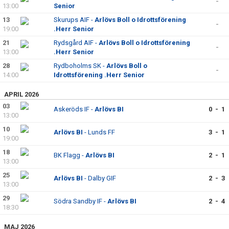
-
13:00
Senior
13
Skurups AIF -
Arlövs Boll o Idrottsförening
-
19:00
.Herr Senior
21
Rydsgård AIF -
Arlövs Boll o Idrottsförening
-
13:00
.Herr Senior
28
Rydboholms SK -
Arlövs Boll o
-
14:00
Idrottsförening .Herr Senior
APRIL 2026
03
Askeröds IF -
Arlövs BI
0 - 1
13:00
10
Arlövs BI
- Lunds FF
3 - 1
19:00
18
BK Flagg -
Arlövs BI
2 - 1
13:00
25
Arlövs BI
- Dalby GIF
2 - 3
13:00
29
Södra Sandby IF -
Arlövs BI
2 - 4
18:30
MAJ 2026