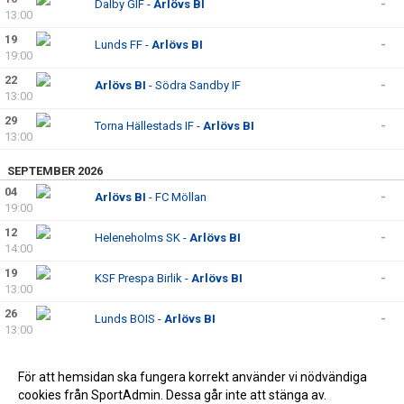
Dalby GIF -
Arlövs BI
-
13:00
19
Lunds FF -
Arlövs BI
-
19:00
22
Arlövs BI
- Södra Sandby IF
-
13:00
29
Torna Hällestads IF -
Arlövs BI
-
13:00
SEPTEMBER 2026
04
Arlövs BI
- FC Möllan
-
19:00
12
Heleneholms SK -
Arlövs BI
-
14:00
19
KSF Prespa Birlik -
Arlövs BI
-
13:00
26
Lunds BOIS -
Arlövs BI
-
13:00
OKTOBER 2026
För att hemsidan ska fungera korrekt använder vi nödvändiga
03
Arlövs BI
- GIF Nike
-
cookies från SportAdmin. Dessa går inte att stänga av.
16:00