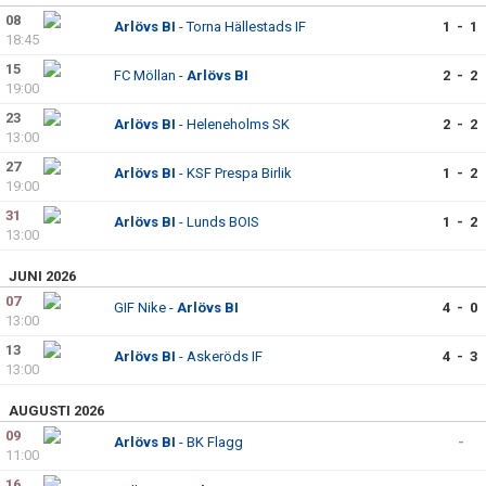
08
Arlövs BI
- Torna Hällestads IF
1 - 1
18:45
15
FC Möllan -
Arlövs BI
2 - 2
19:00
23
Arlövs BI
- Heleneholms SK
2 - 2
13:00
27
Arlövs BI
- KSF Prespa Birlik
1 - 2
19:00
31
Arlövs BI
- Lunds BOIS
1 - 2
13:00
JUNI 2026
07
GIF Nike -
Arlövs BI
4 - 0
13:00
13
Arlövs BI
- Askeröds IF
4 - 3
13:00
AUGUSTI 2026
09
Arlövs BI
- BK Flagg
-
11:00
16