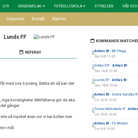
U19
UNGDOMSLAG
FOTBOLLSSKOLA
STYRELSEN
RÅD OCH
Dokument
Kontakt
Matcher
Lunds FF
KOMMANDE MATCHE
Arlövs BI
- BK Flagg
REFERAT
Sön 9/8 11:00
Dalby GIF -
Arlövs BI
Sön 16/8 13:00
Lunds FF -
Arlövs BI
 får med oss 3 poäng. Bättre än så kan det
Ons 19/8 19:00
Arlövs BI
- Södra Sandby IF
, inga konstigheter. Mittfältarna gör de ska.
Lör 22/8 13:00
 del gånger.
Torna Hällestads IF -
Arlövs
Lör 29/8 13:00
inte så mycket även om vi har bollen mer
Arlövs BI
- FC Möllan
te i mål.
Fre 4/9 19:00