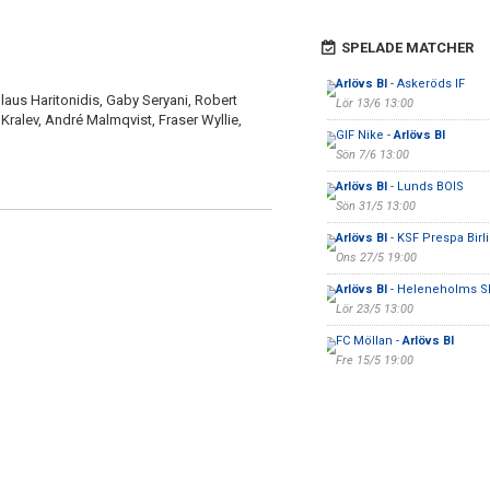
SPELADE MATCHER
Arlövs BI
- Askeröds IF
us Haritonidis, Gaby Seryani, Robert
Lör 13/6 13:00
Kralev, André Malmqvist, Fraser Wyllie,
GIF Nike -
Arlövs BI
Sön 7/6 13:00
Arlövs BI
- Lunds BOIS
Sön 31/5 13:00
Arlövs BI
- KSF Prespa Birl
Ons 27/5 19:00
Arlövs BI
- Heleneholms S
Lör 23/5 13:00
FC Möllan -
Arlövs BI
Fre 15/5 19:00