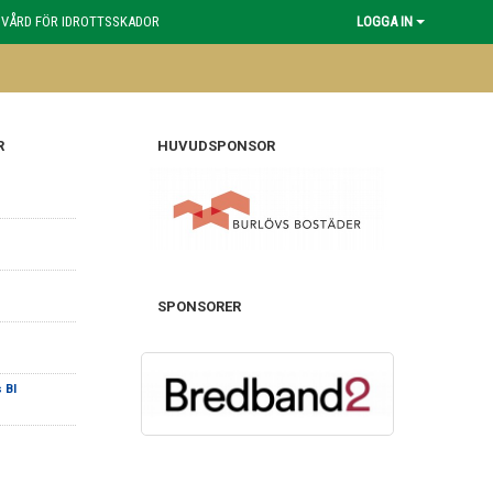
 VÅRD FÖR IDROTTSSKADOR
LOGGA IN
R
HUVUDSPONSOR
SPONSORER
 BI