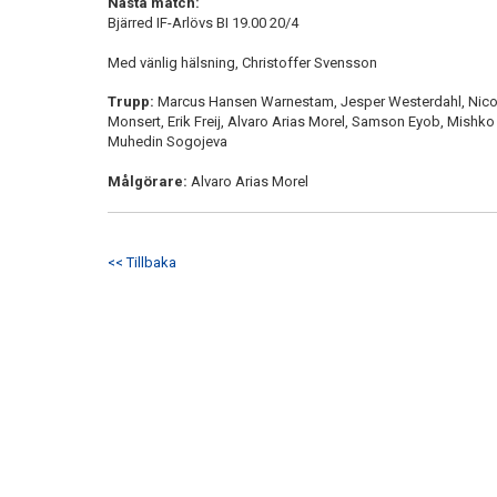
Nästa match:
Bjärred IF-Arlövs BI 19.00 20/4
Med vänlig hälsning, Christoffer Svensson
Trupp:
Marcus Hansen Warnestam, Jesper Westerdahl, Nicola
Monsert, Erik Freij, Alvaro Arias Morel, Samson Eyob, Mishko 
Muhedin Sogojeva
Målgörare:
Alvaro Arias Morel
<< Tillbaka