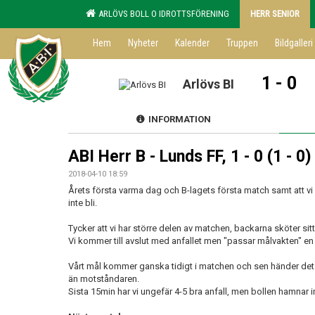
ARLÖVS BOLL O IDROTTSFÖRENING
HERR SENIOR
Hem
Nyheter
Kalender
Truppen
Bildgalleri
1 - 0
Arlövs BI
INFORMATION
ABI Herr B - Lunds FF, 1 - 0 (1 - 0)
2018-04-10 18:59
Årets första varma dag och B-lagets första match samt att vi
inte bli.
Tycker att vi har större delen av matchen, backarna sköter sitt
Vi kommer till avslut med anfallet men "passar målvakten" en
Vårt mål kommer ganska tidigt i matchen och sen händer det 
än motståndaren.
Sista 15min har vi ungefär 4-5 bra anfall, men bollen hamnar in