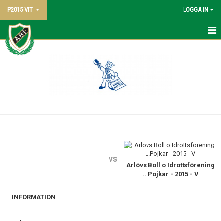
P2015 VIT
LOGGA IN
HEM
NYHETER
KALENDER
MATCHER
TRUPPEN
BILDGALLERI
vs
Arlövs Boll o Idrottsförening
...Pojkar - 2015 - V
DOKUMENT
INFORMATION
KONTAKT